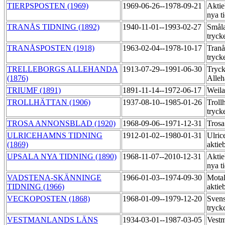
TIERPSPOSTEN (1969)
1969-06-26--1978-09-21
Aktie
nya t
TRANÅS TIDNING (1892)
1940-11-01--1993-02-27
Småla
tryck
TRANÅSPOSTEN (1918)
1963-02-04--1978-10-17
Tran
tryck
TRELLEBORGS ALLEHANDA
1913-07-29--1991-06-30
Tryck
(1876)
Alle
TRIUMF (1891)
1891-11-14--1972-06-17
Weila
TROLLHÄTTAN (1906)
1937-08-10--1985-01-26
Troll
tryck
TROSA ANNONSBLAD (1920)
1968-09-06--1971-12-31
Trosa
ULRICEHAMNS TIDNING
1912-01-02--1980-01-31
Ulric
(1869)
aktie
UPSALA NYA TIDNING (1890)
1968-11-07--2010-12-31
Aktie
nya t
VADSTENA-SKÄNNINGE
1966-01-03--1974-09-30
Motal
TIDNING (1966)
aktie
VECKOPOSTEN (1868)
1968-01-09--1979-12-20
Sven
tryck
VESTMANLANDS LÄNS
1934-03-01--1987-03-05
Vestm