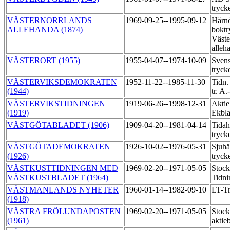
tryck
VÄSTERNORRLANDS
1969-09-25--1995-09-12
Härn
ALLEHANDA (1874)
boktr
Väste
alleh
VÄSTERORT (1955)
1955-04-07--1974-10-09
Svens
tryck
VÄSTERVIKSDEMOKRATEN
1952-11-22--1985-11-30
Tidn.
(1944)
tr. A
VÄSTERVIKSTIDNINGEN
1919-06-26--1998-12-31
Aktie
(1919)
Ekbl
VÄSTGÖTABLADET (1906)
1909-04-20--1981-04-14
Tida
tryck
VÄSTGÖTADEMOKRATEN
1926-10-02--1976-05-31
Sjuhä
(1926)
tryck
VÄSTKUSTTIDNINGEN MED
1969-02-20--1971-05-05
Stoc
VÄSTKUSTBLADET (1964)
Tidni
VÄSTMANLANDS NYHETER
1960-01-14--1982-09-10
LT-T
(1918)
VÄSTRA FRÖLUNDAPOSTEN
1969-02-20--1971-05-05
Stock
(1961)
aktie