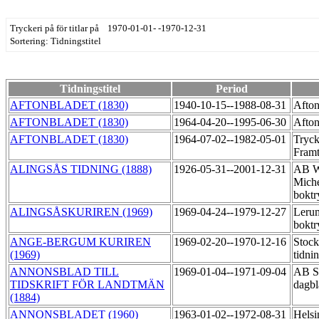
Tryckeri på för titlar på 1970-01-01- -1970-12-31
Sortering: Tidningstitel
Tidningstitel
Period
AFTONBLADET (1830)
1940-10-15--1988-08-31
Afton
AFTONBLADET (1830)
1964-04-20--1995-06-30
Afton
AFTONBLADET (1830)
1964-07-02--1982-05-01
Tryck
Fram
ALINGSÅS TIDNING (1888)
1926-05-31--2001-12-31
AB W
Miche
boktr
ALINGSÅSKURIREN (1969)
1969-04-24--1979-12-27
Leru
boktr
ANGE-BERGUM KURIREN
1969-02-20--1970-12-16
Stoc
(1969)
tidni
ANNONSBLAD TILL
1969-01-04--1971-09-04
AB S
TIDSKRIFT FÖR LANDTMÄN
dagb
(1884)
ANNONSBLADET (1960)
1963-01-02--1972-08-31
Helsi