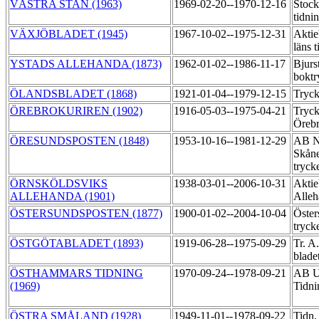
VÄSTRA STAN (1963)
1969-02-20--1970-12-16
Stoc
tidni
VÄXJÖBLADET (1945)
1967-10-02--1975-12-31
Aktie
läns 
YSTADS ALLEHANDA (1873)
1962-01-02--1986-11-17
Bjur
boktr
ÖLANDSBLADET (1868)
1921-01-04--1979-12-15
Tryc
ÖREBROKURIREN (1902)
1916-05-03--1975-04-21
Tryck
Örebr
ÖRESUNDSPOSTEN (1848)
1953-10-16--1981-12-29
AB N
Skåne
tryck
ÖRNSKÖLDSVIKS
1938-03-01--2006-10-31
Aktie
ALLEHANDA (1901)
Alleh
ÖSTERSUNDSPOSTEN (1877)
1900-01-02--2004-10-04
Öster
tryck
ÖSTGÖTABLADET (1893)
1919-06-28--1975-09-29
Tr. A
blade
ÖSTHAMMARS TIDNING
1970-09-24--1978-09-21
AB U
(1969)
Tidni
ÖSTRA SMÅLAND (1928)
1949-11-01--1978-09-22
Tidn.