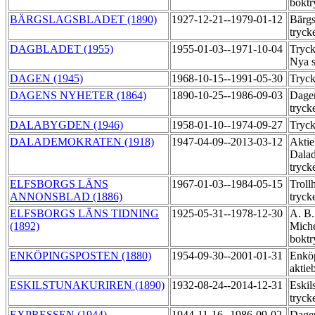
boktr
BÄRGSLAGSBLADET (1890)
1927-12-21--1979-01-12
Bärgs
tryck
DAGBLADET (1955)
1955-01-03--1971-10-04
Tryck
Nya 
DAGEN (1945)
1968-10-15--1991-05-30
Tryck
DAGENS NYHETER (1864)
1890-10-25--1986-09-03
Dagen
tryck
DALABYGDEN (1946)
1958-01-10--1974-09-27
Tryck
DALADEMOKRATEN (1918)
1947-04-09--2013-03-12
Aktie
Dala
tryck
ELFSBORGS LÄNS
1967-01-03--1984-05-15
Troll
ANNONSBLAD (1886)
tryck
ELFSBORGS LÄNS TIDNING
1925-05-31--1978-12-30
A. B.
(1892)
Miche
boktr
ENKÖPINGSPOSTEN (1880)
1954-09-30--2001-01-31
Enköp
aktie
ESKILSTUNAKURIREN (1890)
1932-08-24--2014-12-31
Eskil
tryck
EXPRESSEN (1944)
1944-11-16--1986-09-02
Dage