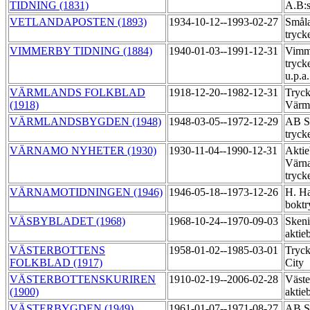
TIDNING (1831)
A.B:s
VETLANDAPOSTEN (1893)
1934-10-12--1993-02-27
Småla
tryck
VIMMERBY TIDNING (1884)
1940-01-03--1991-12-31
Vimme
tryck
u.p.a
VÄRMLANDS FOLKBLAD
1918-12-20--1982-12-31
Tryck
(1918)
Värm
VÄRMLANDSBYGDEN (1948)
1948-03-05--1972-12-29
AB Sä
tryck
VÄRNAMO NYHETER (1930)
1930-11-04--1990-12-31
Aktie
Värn
tryck
VÄRNAMOTIDNINGEN (1946)
1946-05-18--1973-12-26
H. Ha
boktr
VÄSBYBLADET (1968)
1968-10-24--1970-09-03
Skeni
aktie
VÄSTERBOTTENS
1958-01-02--1985-03-01
Tryck
FOLKBLAD (1917)
City
VÄSTERBOTTENSKURIREN
1910-02-19--2006-02-28
Väste
(1900)
aktie
VÄSTERBYGDEN (1949)
1961-01-07--1971-08-27
AB Sä