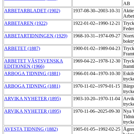
AB
ARBETARBLADET (1902)
1937-08-30--2003-10-31
Aktie
Arbet
ARBETAREN (1922)
1922-01-02--1990-12-21
Tryck
Feder
ARBETARTIDNINGEN (1929)
1968-10-31--1974-09-27
Norrt
boktr
ARBETET (1887)
1900-01-02--1989-04-23
Tryck
Fram
ARBETET VÄSTSVENSKA
1969-04-22--1978-12-30
Tryck
EDITIONEN (1966)
framt
ARBOGA TIDNING (1881)
1966-01-04--1970-10-30
Eskil
tryck
ARBOGA TIDNING (1881)
1970-11-02--1979-01-15
Bärgs
tryck
ARVIKA NYHETER (1895)
1903-10-20--1970-11-04
Arvik
tryck
ARVIKA NYHETER (1895)
1970-11-06--2025-09-30
Nya 
Tidni
tryck
AVESTA TIDNING (1882)
1905-01-05--1992-02-25
Ågre