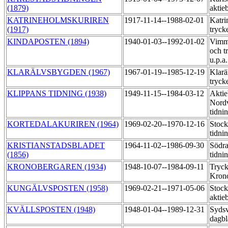
(1879)
aktie
KATRINEHOLMSKURIREN
1917-11-14--1988-02-01
Katri
(1917)
tryck
KINDAPOSTEN (1894)
1940-01-03--1992-01-02
Vimme
och t
u.p.a
KLARÄLVSBYGDEN (1967)
1967-01-19--1985-12-19
Klarä
tryck
KLIPPANS TIDNING (1938)
1949-11-15--1984-03-12
Aktie
Nordv
tidni
KORTEDALAKURIREN (1964)
1969-02-20--1970-12-16
Stoc
tidni
KRISTIANSTADSBLADET
1964-11-02--1986-09-30
Södra
(1856)
tidni
KRONOBERGAREN (1934)
1948-10-07--1984-09-11
Tryck
Kron
KUNGÄLVSPOSTEN (1958)
1969-02-21--1971-05-06
Stock
aktie
KVÄLLSPOSTEN (1948)
1948-01-04--1989-12-31
Syds
dagb