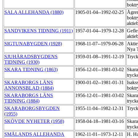
boktr
SALA ALLEHANDA (1880)
1905-01-04--1992-02-25
Ågre
boktr
aktie
SANDVIKENS TIDNING (1911)
1957-01-04--1979-12-28
Gefle
aktie
SIGTUNABYGDEN (1928)
1968-11-07--1979-06-28
Aktie
Nya T
SJUHÄRADSBYGDENS
1959-01-08--1991-12-19
Tryck
TIDNING (1930)
SKARA TIDNING (1863)
1956-12-01--1981-03-02
Skara
tryck
SKARABORGS LÄNS
1900-01-02--1981-01-31
Isaks
ANNONSBLAD (1884)
boktr
SKARABORGS LÄNS
1956-12-01--1981-03-02
Skara
TIDNING (1884)
tryck
SKARABORGSBYGDEN
1955-11-04--1982-12-31
Tryck
(1955)
SKÖVDE NYHETER (1958)
1958-04-18--1981-03-16
Skara
tryck
SMÅLANDS ALLEHANDA
1962-11-01--1973-12-11
H. Ha