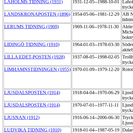
LAHOLMS TIDNING (1931)
1931-12-05--1988-10-01
Lahol
tryck
LANDSKRONAPOSTEN (1896)
1954-05-06--1981-12-29
AB No
tidni
LERUMS TIDNING (1969)
1969-11-06--1978-11-30
Aktie
Miche
boktr
LIDINGÖ TIDNING (1910)
1964-01-03--1978-03-30
Söder
aktie
LILLA EDET-POSTEN (1928)
1937-08-05--1998-02-05
Troll
tryck
LIMHAMNSTIDNINGEN (1955)
1970-01-09--1979-12-20
Roto
LJUSDALSPOSTEN (1914)
1918-04-04--1970-06-29
Ljusd
tryck
LJUSDALSPOSTEN (1914)
1970-07-01--1977-11-11
Ljusd
tryck
LJUSNAN (1912)
1916-06-14--2006-06-30
Tryck
Ljus
LUDVIKA TIDNING (1910)
1918-01-04--1987-05-19
Dalar