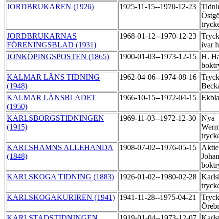
JORDBRUKAREN (1926)
1925-11-15--1970-12-23
Tidni
Östgö
tryck
JORDBRUKARNAS
1968-01-12--1970-12-23
Tryck
FÖRENINGSBLAD (1931)
ivar
JÖNKÖPINGSPOSTEN (1865)
1900-01-03--1973-12-15
H. Ha
boktr
KALMAR LÄNS TIDNING
1962-04-06--1974-08-16
Tryck
(1948)
Beck
KALMAR LÄNSBLADET
1966-10-15--1972-04-15
Ekbl
(1950)
KARLSBORGSTIDNINGEN
1969-11-03--1972-12-30
Nya
(1915)
Werml
tryck
KARLSHAMNS ALLEHANDA
1908-07-02--1976-05-15
Aktie
(1848)
Johan
boktr
KARLSKOGA TIDNING (1883)
1926-01-02--1980-02-28
Karls
tryck
KARLSKOGAKURIREN (1941)
1941-11-28--1975-04-21
Tryck
Öreb
KARLSTADSTIDNINGEN
1919-01-04--1973-12-07
Karls