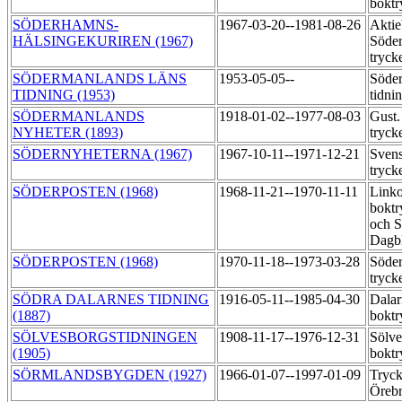
boktr
SÖDERHAMNS-
1967-03-20--1981-08-26
Aktie
HÄLSINGEKURIREN (1967)
Söder
tryck
SÖDERMANLANDS LÄNS
1953-05-05--
Söder
TIDNING (1953)
tidni
SÖDERMANLANDS
1918-01-02--1977-08-03
Gust.
NYHETER (1893)
tryck
SÖDERNYHETERNA (1967)
1967-10-11--1971-12-21
Svens
tryck
SÖDERPOSTEN (1968)
1968-11-21--1970-11-11
Link
boktr
och 
Dagbl
SÖDERPOSTEN (1968)
1970-11-18--1973-03-28
Söder
tryck
SÖDRA DALARNES TIDNING
1916-05-11--1985-04-30
Dalar
(1887)
boktr
SÖLVESBORGSTIDNINGEN
1908-11-17--1976-12-31
Sölve
(1905)
boktr
SÖRMLANDSBYGDEN (1927)
1966-01-07--1997-01-09
Tryck
Örebr