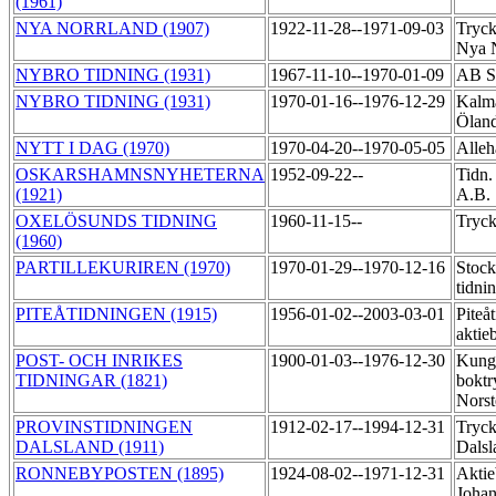
(1961)
NYA NORRLAND (1907)
1922-11-28--1971-09-03
Tryck
Nya 
NYBRO TIDNING (1931)
1967-11-10--1970-01-09
AB S
NYBRO TIDNING (1931)
1970-01-16--1976-12-29
Kalma
Ölan
NYTT I DAG (1970)
1970-04-20--1970-05-05
Alle
OSKARSHAMNSNYHETERNA
1952-09-22--
Tidn.
(1921)
A.B.
OXELÖSUNDS TIDNING
1960-11-15--
Tryck
(1960)
PARTILLEKURIREN (1970)
1970-01-29--1970-12-16
Stoc
tidni
PITEÅTIDNINGEN (1915)
1956-01-02--2003-03-01
Piteå
aktie
POST- OCH INRIKES
1900-01-03--1976-12-30
Kung
TIDNINGAR (1821)
boktr
Norst
PROVINSTIDNINGEN
1912-02-17--1994-12-31
Tryck
DALSLAND (1911)
Dalsl
RONNEBYPOSTEN (1895)
1924-08-02--1971-12-31
Aktie
Johan