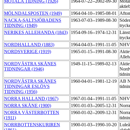
MOTALA TIDNING (1926)
1964-07-22--2002-09-30
Motal
aktie
MÖLNDALSPOSTEN (1949)
1964-04-10--1985-08-01
Afton
NACKA-SALTSJÖBADENS
1963-07-03--1989-08-30
Söder
TIDNING (1949)
tryck
NERIKES ALLEHANDA (1843)
1954-09-16--1974-12-31
Länst
tryck
NORDHALLAND (1883)
1964-04-03--1991-11-05
NHV:
NORDSVERIGE (1919)
1965-01-15--1991-08-30
Aktie
Alleh
NORDVÄSTRA SKÅNES
1949-11-15--1989-02-13
Aktie
TIDNINGAR (1946)
Nordv
tidni
NORDVÄSTRA SKÅNES
1960-04-01--1981-12-19
AB No
TIDNINGAR ESLÖVS
tidni
TIDNING (1956)
NORRA HALLAND (1967)
1967-01-04--1991-11-05
NHV:
NORRA SKÅNE (1900)
1901-01-03--2005-12-31
Norra
NORRA VÄSTERBOTTEN
1960-01-02--2009-12-31
Norra
(1911)
tidni
NORRBOTTENSKURIREN
1900-01-03--1990-10-20
Luleå
(1861)
aktie