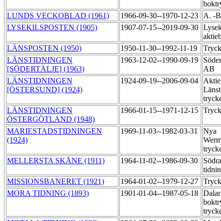
boktr
LUNDS VECKOBLAD (1961)
1966-09-30--1970-12-23
A. -B
LYSEKILSPOSTEN (1905)
1907-07-15--2019-09-30
Lysek
aktie
LÄNSPOSTEN (1950)
1950-11-30--1992-11-19
Tryck
LÄNSTIDNINGEN
1963-12-02--1990-09-19
Söder
[SÖDERTÄLJE] (1963)
AB
LÄNSTIDNINGEN
1924-09-19--2006-09-04
Aktie
[ÖSTERSUND] (1924)
Länst
tryck
LÄNSTIDNINGEN
1966-01-15--1971-12-15
Tryck
ÖSTERGÖTLAND (1948)
MARIESTADSTIDNINGEN
1969-11-03--1982-03-31
Nya
(1924)
Werml
tryck
MELLERSTA SKÅNE (1911)
1964-11-02--1986-09-30
Södra
tidni
MISSIONSBANERET (1921)
1964-01-02--1979-12-27
Tryck
MORA TIDNING (1893)
1901-01-04--1987-05-18
Dalar
boktr
tryck