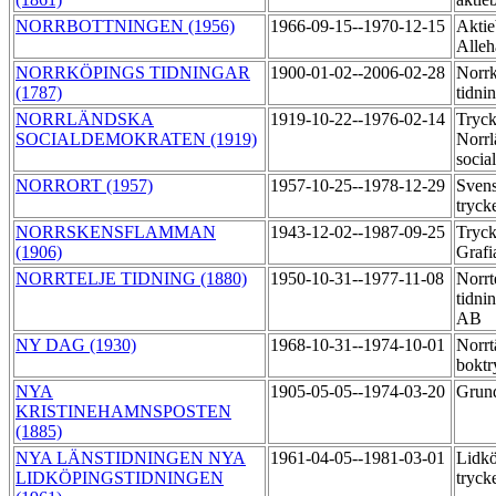
NORRBOTTNINGEN (1956)
1966-09-15--1970-12-15
Aktie
Alleh
NORRKÖPINGS TIDNINGAR
1900-01-02--2006-02-28
Norr
(1787)
tidni
NORRLÄNDSKA
1919-10-22--1976-02-14
Tryck
SOCIALDEMOKRATEN (1919)
Norrl
socia
NORRORT (1957)
1957-10-25--1978-12-29
Svens
tryck
NORRSKENSFLAMMAN
1943-12-02--1987-09-25
Tryck
(1906)
Grafi
NORRTELJE TIDNING (1880)
1950-10-31--1977-11-08
Norrt
tidni
AB
NY DAG (1930)
1968-10-31--1974-10-01
Norrt
boktr
NYA
1905-05-05--1974-03-20
Grund
KRISTINEHAMNSPOSTEN
(1885)
NYA LÄNSTIDNINGEN NYA
1961-04-05--1981-03-01
Lidkö
LIDKÖPINGSTIDNINGEN
tryck