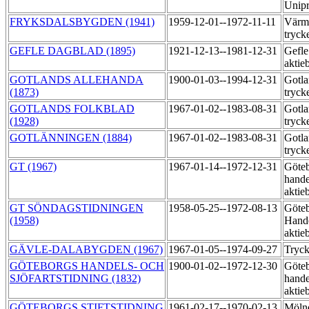
Unipr
FRYKSDALSBYGDEN (1941)
1959-12-01--1972-11-11
Värml
tryck
GEFLE DAGBLAD (1895)
1921-12-13--1981-12-31
Gefle
aktie
GOTLANDS ALLEHANDA
1900-01-03--1994-12-31
Gotla
(1873)
tryck
GOTLANDS FOLKBLAD
1967-01-02--1983-08-31
Gotla
(1928)
tryck
GOTLÄNNINGEN (1884)
1967-01-02--1983-08-31
Gotla
tryck
GT (1967)
1967-01-14--1972-12-31
Göte
hande
aktie
GT SÖNDAGSTIDNINGEN
1958-05-25--1972-08-13
Göte
(1958)
Hande
aktie
GÄVLE-DALABYGDEN (1967)
1967-01-05--1974-09-27
Tryck
GÖTEBORGS HANDELS- OCH
1900-01-02--1972-12-30
Göte
SJÖFARTSTIDNING (1832)
hande
aktie
GÖTEBORGS STIFTSTIDNING
1961-02-17--1970-02-13
Mölnd