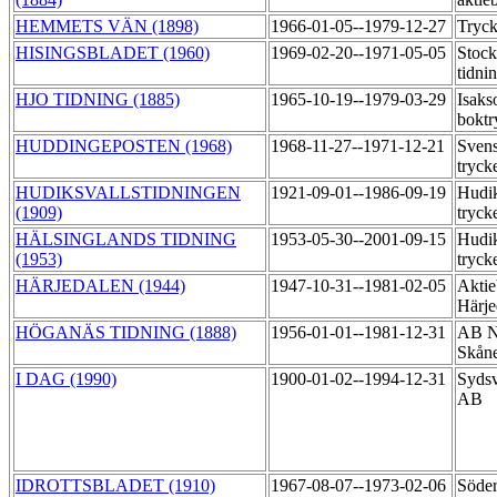
HEMMETS VÄN (1898)
1966-01-05--1979-12-27
Tryck
HISINGSBLADET (1960)
1969-02-20--1971-05-05
Stoc
tidni
HJO TIDNING (1885)
1965-10-19--1979-03-29
Isaks
boktr
HUDDINGEPOSTEN (1968)
1968-11-27--1971-12-21
Svens
tryck
HUDIKSVALLSTIDNINGEN
1921-09-01--1986-09-19
Hudik
(1909)
tryck
HÄLSINGLANDS TIDNING
1953-05-30--2001-09-15
Hudik
(1953)
tryck
HÄRJEDALEN (1944)
1947-10-31--1981-02-05
Aktie
Härje
HÖGANÄS TIDNING (1888)
1956-01-01--1981-12-31
AB N
Skåne
I DAG (1990)
1900-01-02--1994-12-31
Sydsv
AB
IDROTTSBLADET (1910)
1967-08-07--1973-02-06
Söder