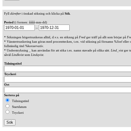
Fyll
därefter
i önskad sökning och klicka på
Sök
.
Period
(i formen: åååå-mm-dd)
--
* Sökningen högertrunkeras alltid, d.v.s. en söknng på
Fred
ger träff på allt som börjar på
Fr
* Vänstertrunkering kan göras med procenttecken, t.ex. vid sökning på förnamn
%Joel
eller 
fullständig titel
%konservativ
.
* Understrykning _ kan användas för att söka t.ex. namn stavade på olika sätt.
Lind_vist
ger t
såväl
Lindkvist
som
Lindqvist
.
Tidningstitel
Tryckeri
Ort
Sortera på
Tidningstitel
Startdatum
Tryckeri