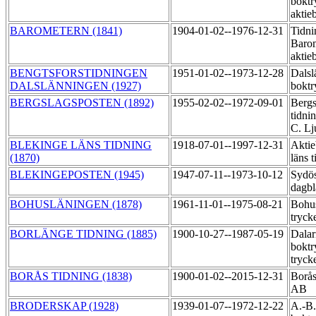
boktr
aktie
BAROMETERN (1841)
1904-01-02--1976-12-31
Tidni
Baro
aktie
BENGTSFORSTIDNINGEN
1951-01-02--1973-12-28
Dalsl
DALSLÄNNINGEN (1927)
boktr
BERGSLAGSPOSTEN (1892)
1955-02-02--1972-09-01
Bergs
tidni
C. Lj
BLEKINGE LÄNS TIDNING
1918-07-01--1997-12-31
Aktie
(1870)
läns 
BLEKINGEPOSTEN (1945)
1947-07-11--1973-10-12
Sydös
dagb
BOHUSLÄNINGEN (1878)
1961-11-01--1975-08-21
Bohu
tryck
BORLÄNGE TIDNING (1885)
1900-10-27--1987-05-19
Dalar
boktr
tryck
BORÅS TIDNING (1838)
1900-01-02--2015-12-31
Borås
AB
BRODERSKAP (1928)
1939-01-07--1972-12-22
A.-B