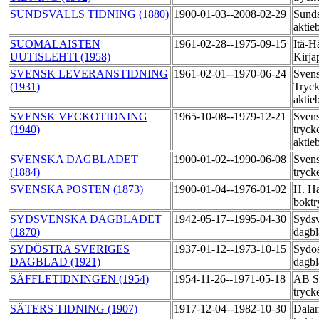
SUNDSVALLS TIDNING (1880)
1900-01-03--2008-02-29
Sunds
aktie
SUOMALAISTEN
1961-02-28--1975-09-15
Itä-
UUTISLEHTI (1958)
Kirja
SVENSK LEVERANSTIDNING
1961-02-01--1970-06-24
Sven
(1931)
Tryck
aktie
SVENSK VECKOTIDNING
1965-10-08--1979-12-21
Sven
(1940)
tryck
aktie
SVENSKA DAGBLADET
1900-01-02--1990-06-08
Svens
(1884)
tryck
SVENSKA POSTEN (1873)
1900-01-04--1976-01-02
H. Ha
boktr
SYDSVENSKA DAGBLADET
1942-05-17--1995-04-30
Syds
(1870)
dagbl
SYDÖSTRA SVERIGES
1937-01-12--1973-10-15
Sydös
DAGBLAD (1921)
dagbl
SÄFFLETIDNINGEN (1954)
1954-11-26--1971-05-18
AB Sä
tryck
SÄTERS TIDNING (1907)
1917-12-04--1982-10-30
Dalar