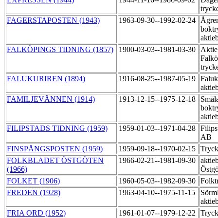
tryck
FAGERSTAPOSTEN (1943)
1963-09-30--1992-02-24
Ågre
boktr
aktie
FALKÖPINGS TIDNING (1857)
1900-03-03--1981-03-30
Aktie
Falkö
tryck
FALUKURIREN (1894)
1916-08-25--1987-05-19
Faluk
aktie
FAMILJEVÄNNEN (1914)
1913-12-15--1975-12-18
Småla
boktr
aktie
FILIPSTADS TIDNING (1959)
1959-01-03--1971-04-28
Filip
AB
FINSPÅNGSPOSTEN (1959)
1959-09-18--1970-02-15
Tryck
FOLKBLADET ÖSTGÖTEN
1966-02-21--1981-09-30
aktie
(1966)
Östgö
FOLKET (1906)
1960-05-03--1982-09-30
Folkt
FREDEN (1928)
1963-04-10--1975-11-15
Sörml
aktie
FRIA ORD (1952)
1961-01-07--1979-12-22
Tryck