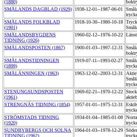
(1880)
boktr
SMÅLANDS DAGBLAD (1929)
1938-12-01--1987-06-01
Småla
tryck
SMÅLANDS FOLKBLAD
1918-10-30--1980-10-18
Tryck
(1901)
Smål
SMÅLANDSBYGDENS
1960-02-12--1976-10-22
Länst
TIDNING (1926)
SMÅLANDSPOSTEN (1867)
1900-01-03--1997-12-31
Småla
boktr
SMÅLANDSTIDNINGEN
1919-07-11--1993-02-27
Småla
(1899)
tryck
SMÅLÄNNINGEN (1963)
1963-12-02--2003-12-31
Aktie
Smål
tryck
STENUNGSUNDSPOSTEN
1969-02-21--1970-12-22
Stock
(1961)
aktie
STRENGNÄS TIDNING (1854)
1957-01-01--1975-12-31
Eskil
tryck
STRÖMSTADS TIDNING
1934-01-04--1985-01-08
Norra
(1920)
tryck
SUNDBYBERGS OCH SOLNA
1964-01-03--1978-12-29
Söder
TIDNING (1962)
tryck