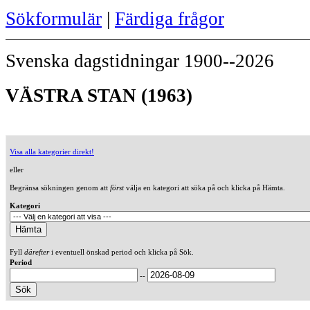
Sökformulär
|
Färdiga frågor
Svenska dagstidningar 1900--2026
VÄSTRA STAN (1963)
Visa alla kategorier direkt!
eller
Begränsa sökningen genom att
först
välja en kategori att söka på och klicka på Hämta.
Kategori
Fyll
därefter
i eventuell önskad period och klicka på Sök.
Period
--