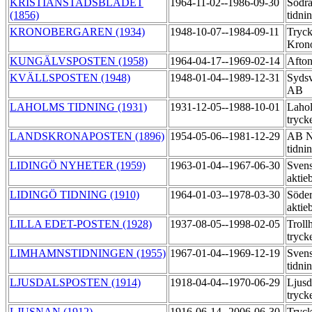
KRISTIANSTADSBLADET
1964-11-02--1986-09-30
Södra
(1856)
tidni
KRONOBERGAREN (1934)
1948-10-07--1984-09-11
Tryck
Kron
KUNGÄLVSPOSTEN (1958)
1964-04-17--1969-02-14
Afton
KVÄLLSPOSTEN (1948)
1948-01-04--1989-12-31
Sydsv
AB
LAHOLMS TIDNING (1931)
1931-12-05--1988-10-01
Lahol
tryck
LANDSKRONAPOSTEN (1896)
1954-05-06--1981-12-29
AB No
tidni
LIDINGÖ NYHETER (1959)
1963-01-04--1967-06-30
Svens
aktie
LIDINGÖ TIDNING (1910)
1964-01-03--1978-03-30
Söder
aktie
LILLA EDET-POSTEN (1928)
1937-08-05--1998-02-05
Troll
tryck
LIMHAMNSTIDNINGEN (1955)
1967-01-04--1969-12-19
Sven
tidni
LJUSDALSPOSTEN (1914)
1918-04-04--1970-06-29
Ljusd
tryck
LJUSNAN (1912)
1916-06-14--2006-06-30
Tryck