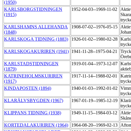
(1950)
KARLSBORGSTIDNINGEN
1952-04-03--1969-11-02
Aktie
(1915)
Skara
tryck
KARLSHAMNS ALLEHANDA
1908-07-02--1976-05-15
Aktie
(1848)
Johan
KARLSKOGA TIDNING (1883)
1926-01-02--1980-02-28
Karls
tryck
KARLSKOGAKURIREN (1941)
1941-11-28--1975-04-21
Tryck
Öreb
KARLSTADSTIDNINGEN
1919-01-04--1973-12-07
Karls
(1879)
aktie
KATRINEHOLMSKURIREN
1917-11-14--1988-02-01
Katri
(1917)
tryck
KINDAPOSTEN (1894)
1940-01-03--1992-01-02
Vimme
tryck
KLARÄLVSBYGDEN (1967)
1967-01-19--1985-12-19
Klarä
tryck
KLIPPANS TIDNING (1938)
1949-11-15--1984-03-12
Aktie
Skåne
KORTEDALAKURIREN (1964)
1964-08-20--1969-02-13
Afton