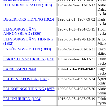
DALADEMOKRATEN (1918)
1947-04-09--2013-03-12
Aktie
Dala
tryck
DEGERFORS TIDNING (1925)
1926-02-01--1967-09-02
Karls
tryck
ELFSBORGS LÄNS
1967-01-03--1984-05-15
Troll
ANNONSBLAD (1886)
tryck
ELFSBORGS LÄNS TIDNING
1925-05-31--1978-12-30
A. B.
(1892)
Miche
ENKÖPINGSPOSTEN (1880)
1954-09-30--2001-01-31
Enköp
aktie
ESKILSTUNAKURIREN (1890)
1932-08-24--2014-12-31
Eskil
tryck
EXPRESSEN (1944)
1944-11-16--1986-09-02
Dage
tryck
FAGERSTAPOSTEN (1943)
1963-09-30--1992-02-24
Ågre
boktr
FALKÖPINGS TIDNING (1857)
1900-03-03--1981-03-30
Aktie
tidni
FALUKURIREN (1894)
1916-08-25--1987-05-19
Faluk
tryck