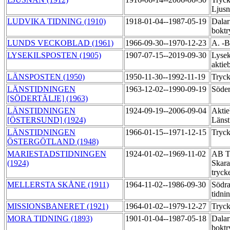
Ljus
LUDVIKA TIDNING (1910)
1918-01-04--1987-05-19
Dalar
boktr
LUNDS VECKOBLAD (1961)
1966-09-30--1970-12-23
A. -B
LYSEKILSPOSTEN (1905)
1907-07-15--2019-09-30
Lysek
aktie
LÄNSPOSTEN (1950)
1950-11-30--1992-11-19
Tryck
LÄNSTIDNINGEN
1963-12-02--1990-09-19
Söder
[SÖDERTÄLJE] (1963)
LÄNSTIDNINGEN
1924-09-19--2006-09-04
Aktie
[ÖSTERSUND] (1924)
Länst
LÄNSTIDNINGEN
1966-01-15--1971-12-15
Tryck
ÖSTERGÖTLAND (1948)
MARIESTADSTIDNINGEN
1924-01-02--1969-11-02
AB Ti
(1924)
Skara
tryck
MELLERSTA SKÅNE (1911)
1964-11-02--1986-09-30
Södra
tidni
MISSIONSBANERET (1921)
1964-01-02--1979-12-27
Tryck
MORA TIDNING (1893)
1901-01-04--1987-05-18
Dalar
boktr