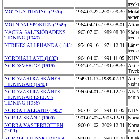
tryck
MOTALA TIDNING (1926)
1964-07-22--2002-09-30
Motal
aktie
MÖLNDALSPOSTEN (1949)
1964-04-10--1985-08-01
Afton
NACKA-SALTSJÖBADENS
1963-07-03--1989-08-30
Söder
TIDNING (1949)
tryck
NERIKES ALLEHANDA (1843)
1954-09-16--1974-12-31
Länst
tryck
NORDHALLAND (1883)
1964-04-03--1991-11-05
NHV:
NORDSVERIGE (1919)
1965-01-15--1991-08-30
Aktie
Tryck
NORDVÄSTRA SKÅNES
1949-11-15--1989-02-13
Aktie
TIDNINGAR (1946)
Skåne
NORDVÄSTRA SKÅNES
1960-04-01--1981-12-19
AB No
TIDNINGAR ESLÖVS
tidni
TIDNING (1956)
NORRA HALLAND (1967)
1967-01-04--1991-11-05
NHV:
NORRA SKÅNE (1900)
1901-01-03--2005-12-31
Norra
NORRA VÄSTERBOTTEN
1960-01-02--2009-12-31
Norra
(1911)
tidni
NORRBOTTENSKURIREN
1900-01-03--1990-10-20
Luleå