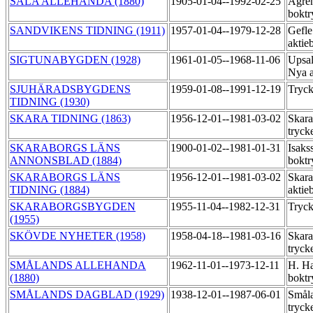
SALA ALLEHANDA (1880)
1905-01-04--1992-02-25
Ågre
boktr
SANDVIKENS TIDNING (1911)
1957-01-04--1979-12-28
Gefle
aktie
SIGTUNABYGDEN (1928)
1961-01-05--1968-11-06
Upsal
Nya a
SJUHÄRADSBYGDENS
1959-01-08--1991-12-19
Tryck
TIDNING (1930)
SKARA TIDNING (1863)
1956-12-01--1981-03-02
Skara
tryck
SKARABORGS LÄNS
1900-01-02--1981-01-31
Isaks
ANNONSBLAD (1884)
boktr
SKARABORGS LÄNS
1956-12-01--1981-03-02
Skara
TIDNING (1884)
aktie
SKARABORGSBYGDEN
1955-11-04--1982-12-31
Tryck
(1955)
SKÖVDE NYHETER (1958)
1958-04-18--1981-03-16
Skara
tryck
SMÅLANDS ALLEHANDA
1962-11-01--1973-12-11
H. Ha
(1880)
boktr
SMÅLANDS DAGBLAD (1929)
1938-12-01--1987-06-01
Småla
tryck