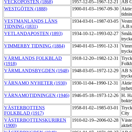
VECKOPOSTEN (1868)
1957-12-05--1967-12-21
AB G
WESTGÖTEN (1888)
1900-01-03--1967-09-30
Aktie
tidni
VESTMANLANDS LÄNS
1934-03-01--1987-03-05
Vestm
TIDNING (1831)
A.B:s
VETLANDAPOSTEN (1893)
1934-10-12--1993-02-27
Småla
tryck
VIMMERBY TIDNING (1884)
1940-01-03--1991-12-31
Vimme
tryck
VÄRMLANDS FOLKBLAD
1918-12-20--1982-12-31
Tryc
(1918)
Folk
VÄRMLANDSBYGDEN (1948)
1948-03-05--1972-12-29
AB Sä
tryck
VÄRNAMO NYHETER (1930)
1930-11-04--1990-12-31
Aktie
nyhet
VÄRNAMOTIDNINGEN (1946)
1946-05-18--1973-12-26
H. Ha
boktr
VÄSTERBOTTENS
1958-01-02--1985-03-01
Tryck
FOLKBLAD (1917)
City
VÄSTERBOTTENSKURIREN
1910-02-19--2006-02-28
Väste
(1900)
aktie