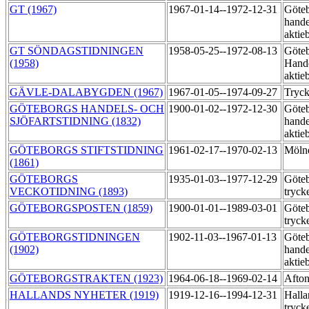
GT (1967)
1967-01-14--1972-12-31
Göte
hande
aktie
GT SÖNDAGSTIDNINGEN
1958-05-25--1972-08-13
Göte
(1958)
Hande
aktie
GÄVLE-DALABYGDEN (1967)
1967-01-05--1974-09-27
Tryck
GÖTEBORGS HANDELS- OCH
1900-01-02--1972-12-30
Göte
SJÖFARTSTIDNING (1832)
hande
aktie
GÖTEBORGS STIFTSTIDNING
1961-02-17--1970-02-13
Mölnd
(1861)
GÖTEBORGS
1935-01-03--1977-12-29
Göteb
VECKOTIDNING (1893)
tryck
GÖTEBORGSPOSTEN (1859)
1900-01-01--1989-03-01
Göteb
tryck
GÖTEBORGSTIDNINGEN
1902-11-03--1967-01-13
Göte
(1902)
hande
aktie
GÖTEBORGSTRAKTEN (1923)
1964-06-18--1969-02-14
Afton
HALLANDS NYHETER (1919)
1919-12-16--1994-12-31
Halla
tryck