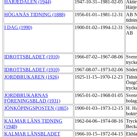
HÄRJEDALEN (1944)
1947-10-31--1981-02-05
Aktie
Härje
HÖGANÄS TIDNING (1888)
1956-01-01--1981-12-31
AB N
tidni
I DAG (1990)
1900-01-02--1994-12-31
Sydsv
AB
IDROTTSBLADET (1910)
1966-07-02--1967-08-06
Svens
tryck
IDROTTSBLADET (1910)
1967-08-07--1973-02-06
Söder
JORDBRUKAREN (1926)
1925-11-15--1970-12-23
Tidni
Östgö
tryck
JORDBRUKARNAS
1965-01-02--1968-01-05
Svens
FÖRENINGSBLAD (1931)
bola
JÖNKÖPINGSPOSTEN (1865)
1900-01-03--1973-12-15
H. Ha
boktr
KALMAR LÄNS TIDNING
1962-04-06--1974-08-16
Tryck
(1948)
Beck
KALMAR LÄNSBLADET
1966-10-15--1972-04-15
Ekbl