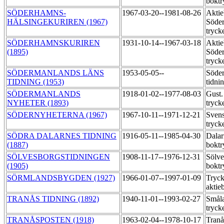
boktr
SÖDERHAMNS-
1967-03-20--1981-08-26
Aktie
HÄLSINGEKURIREN (1967)
Söder
tryck
SÖDERHAMNSKURIREN
1931-10-14--1967-03-18
Aktie
(1895)
Söder
tryck
SÖDERMANLANDS LÄNS
1953-05-05--
Söder
TIDNING (1953)
tidni
SÖDERMANLANDS
1918-01-02--1977-08-03
Gust.
NYHETER (1893)
tryck
SÖDERNYHETERNA (1967)
1967-10-11--1971-12-21
Svens
tryck
SÖDRA DALARNES TIDNING
1916-05-11--1985-04-30
Dalar
(1887)
boktr
SÖLVESBORGSTIDNINGEN
1908-11-17--1976-12-31
Sölve
(1905)
boktr
SÖRMLANDSBYGDEN (1927)
1966-01-07--1997-01-09
Tryck
aktie
TRANÅS TIDNING (1892)
1940-11-01--1993-02-27
Småla
tryck
TRANÅSPOSTEN (1918)
1963-02-04--1978-10-17
Tran