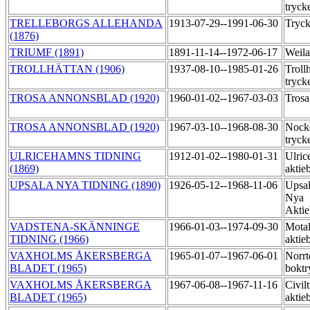
tryck
TRELLEBORGS ALLEHANDA
1913-07-29--1991-06-30
Tryck
(1876)
TRIUMF (1891)
1891-11-14--1972-06-17
Weila
TROLLHÄTTAN (1906)
1937-08-10--1985-01-26
Troll
tryck
TROSA ANNONSBLAD (1920)
1960-01-02--1967-03-03
Trosa
TROSA ANNONSBLAD (1920)
1967-03-10--1968-08-30
Nock
tryck
ULRICEHAMNS TIDNING
1912-01-02--1980-01-31
Ulric
(1869)
aktie
UPSALA NYA TIDNING (1890)
1926-05-12--1968-11-06
Upsal
Nya
Aktie
VADSTENA-SKÄNNINGE
1966-01-03--1974-09-30
Motal
TIDNING (1966)
aktie
VAXHOLMS ÅKERSBERGA
1965-01-07--1967-06-01
Norrt
BLADET (1965)
boktr
VAXHOLMS ÅKERSBERGA
1967-06-08--1967-11-16
Civil
BLADET (1965)
aktie