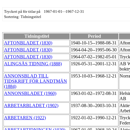
Tryckeri på för titlar på 1967-01-01- -1967-12-31
Sortering: Tidningstitel
Tidningstitel
Period
AFTONBLADET (1830)
1940-10-15--1988-08-31
Afton
AFTONBLADET (1830)
1964-04-20--1995-06-30
Afton
AFTONBLADET (1830)
1964-07-02--1982-05-01
Tryck
ALINGSÅS TIDNING (1888)
1926-05-31--2001-12-31
AB Wi
boktr
ANNONSBLAD TILL
1953-10-03--1968-12-21
Norra
TIDSKRIFT FÖR LANDTMÄN
(1884)
ANNONSBLADET (1960)
1963-01-02--1972-08-31
Helsi
AB
ARBETARBLADET (1902)
1937-08-30--2003-10-31
Aktie
Arbet
ARBETAREN (1922)
1922-01-02--1990-12-21
Tryck
Feder
ARBETARTIDNINGEN (1929)
1967-01-05--1968-10-24
Aktie