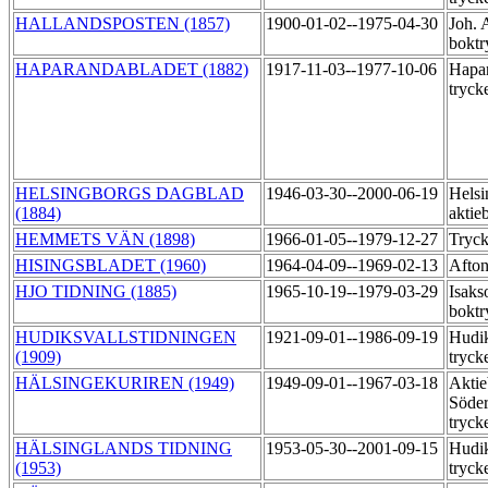
HALLANDSPOSTEN (1857)
1900-01-02--1975-04-30
Joh. 
boktr
HAPARANDABLADET (1882)
1917-11-03--1977-10-06
Hapar
tryck
HELSINGBORGS DAGBLAD
1946-03-30--2000-06-19
Helsi
(1884)
aktie
HEMMETS VÄN (1898)
1966-01-05--1979-12-27
Tryck
HISINGSBLADET (1960)
1964-04-09--1969-02-13
Afton
HJO TIDNING (1885)
1965-10-19--1979-03-29
Isaks
boktr
HUDIKSVALLSTIDNINGEN
1921-09-01--1986-09-19
Hudik
(1909)
tryck
HÄLSINGEKURIREN (1949)
1949-09-01--1967-03-18
Aktie
Söder
tryck
HÄLSINGLANDS TIDNING
1953-05-30--2001-09-15
Hudik
(1953)
tryck