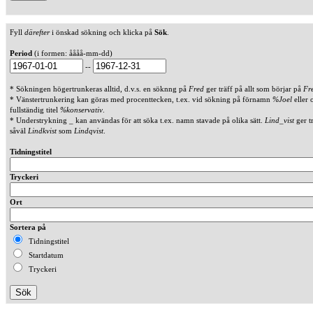
Fyll
därefter
i önskad sökning och klicka på
Sök
.
Period
(i formen: åååå-mm-dd)
--
* Sökningen högertrunkeras alltid, d.v.s. en söknng på
Fred
ger träff på allt som börjar på
Fr
* Vänstertrunkering kan göras med procenttecken, t.ex. vid sökning på förnamn
%Joel
eller 
fullständig titel
%konservativ
.
* Understrykning _ kan användas för att söka t.ex. namn stavade på olika sätt.
Lind_vist
ger t
såväl
Lindkvist
som
Lindqvist
.
Tidningstitel
Tryckeri
Ort
Sortera på
Tidningstitel
Startdatum
Tryckeri