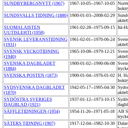
SUNDBYBERGSNYTT (1967)
1967-10-05--1967-10-05
Norrt
boktr
SUNDSVALLS TIDNING (1880)
1900-01-03--2008-02-29
Sunds
aktie
SUOMALAISTEN
1961-02-28--1975-09-15
Itä-H
UUTISLEHTI (1958)
SVENSK LEVERANSTIDNING
1961-02-01--1970-06-24
Svens
(1931)
aktie
SVENSK VECKOTIDNING
1965-10-08--1979-12-21
Svens
(1940)
aktie
SVENSKA DAGBLADET
1900-01-02--1990-06-08
Svens
(1884)
tryck
SVENSKA POSTEN (1873)
1900-01-04--1976-01-02
H. Ha
boktr
SYDSVENSKA DAGBLADET
1942-05-17--1995-04-30
Sydsv
(1870)
aktie
SYDÖSTRA SVERIGES
1937-01-12--1973-10-15
Sydös
DAGBLAD (1921)
dagbl
SÄFFLETIDNINGEN (1954)
1954-11-26--1971-05-18
AB Sä
tryck
SÄTERS TIDNING (1907)
1917-12-04--1982-10-30
Dalar