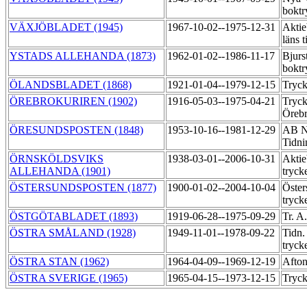
boktr
VÄXJÖBLADET (1945)
1967-10-02--1975-12-31
Aktie
läns 
YSTADS ALLEHANDA (1873)
1962-01-02--1986-11-17
Bjur
boktr
ÖLANDSBLADET (1868)
1921-01-04--1979-12-15
Tryc
ÖREBROKURIREN (1902)
1916-05-03--1975-04-21
Tryck
Örebr
ÖRESUNDSPOSTEN (1848)
1953-10-16--1981-12-29
AB N
Tidni
ÖRNSKÖLDSVIKS
1938-03-01--2006-10-31
Aktie
ALLEHANDA (1901)
tryck
ÖSTERSUNDSPOSTEN (1877)
1900-01-02--2004-10-04
Öster
tryck
ÖSTGÖTABLADET (1893)
1919-06-28--1975-09-29
Tr. A
ÖSTRA SMÅLAND (1928)
1949-11-01--1978-09-22
Tidn.
tryck
ÖSTRA STAN (1962)
1964-04-09--1969-12-19
Afton
ÖSTRA SVERIGE (1965)
1965-04-15--1973-12-15
Tryck