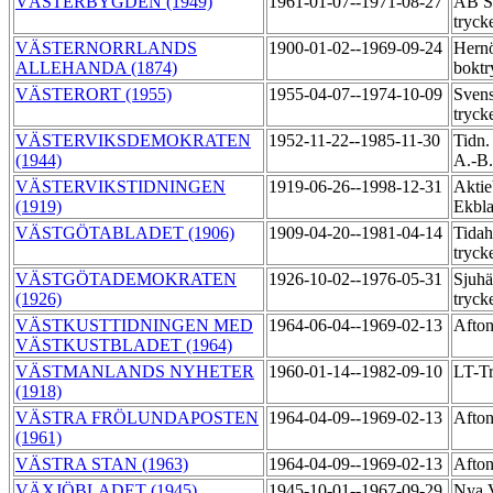
VÄSTERBYGDEN (1949)
1961-01-07--1971-08-27
AB Sä
tryck
VÄSTERNORRLANDS
1900-01-02--1969-09-24
Hern
ALLEHANDA (1874)
boktr
VÄSTERORT (1955)
1955-04-07--1974-10-09
Svens
tryck
VÄSTERVIKSDEMOKRATEN
1952-11-22--1985-11-30
Tidn.
(1944)
A.-B
VÄSTERVIKSTIDNINGEN
1919-06-26--1998-12-31
Aktie
(1919)
Ekbl
VÄSTGÖTABLADET (1906)
1909-04-20--1981-04-14
Tida
tryck
VÄSTGÖTADEMOKRATEN
1926-10-02--1976-05-31
Sjuhä
(1926)
tryck
VÄSTKUSTTIDNINGEN MED
1964-06-04--1969-02-13
Afton
VÄSTKUSTBLADET (1964)
VÄSTMANLANDS NYHETER
1960-01-14--1982-09-10
LT-T
(1918)
VÄSTRA FRÖLUNDAPOSTEN
1964-04-09--1969-02-13
Afton
(1961)
VÄSTRA STAN (1963)
1964-04-09--1969-02-13
Afton
VÄXJÖBLADET (1945)
1945-10-01--1967-09-29
Nya V