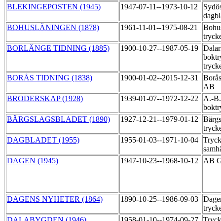
BLEKINGEPOSTEN (1945)
1947-07-11--1973-10-12
Sydös
dagb
BOHUSLÄNINGEN (1878)
1961-11-01--1975-08-21
Bohu
tryck
BORLÄNGE TIDNING (1885)
1900-10-27--1987-05-19
Dalar
boktr
tryck
BORÅS TIDNING (1838)
1900-01-02--2015-12-31
Borås
AB
BRODERSKAP (1928)
1939-01-07--1972-12-22
A.-B
boktr
BÄRGSLAGSBLADET (1890)
1927-12-21--1979-01-12
Bärgs
tryck
DAGBLADET (1955)
1955-01-03--1971-10-04
Tryck
samhä
DAGEN (1945)
1947-10-23--1968-10-12
AB Go
DAGENS NYHETER (1864)
1890-10-25--1986-09-03
Dagen
tryck
DALABYGDEN (1946)
1958-01-10--1974-09-27
Tryck