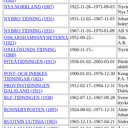
NYA NORRLAND (1907)
1922-11-28--1971-09-03
Tryck
Nya 
NYBRO TIDNING (1931)
1931-12-02--1967-11-03
Joha
boktr
NYBRO TIDNING (1931)
1967-11-10--1970-01-09
AB S
OSKARSHAMNSNYHETERNA
1952-09-22--
Tidn.
(1921)
A.B.
OXELÖSUNDS TIDNING
1960-11-15--
Tryck
(1960)
PITEÅTIDNINGEN (1915)
1956-01-02--2003-03-01
Piteå
aktie
POST- OCH INRIKES
1900-01-03--1976-12-30
Kungl
TIDNINGAR (1821)
P.A. 
PROVINSTIDNINGEN
1912-02-17--1994-12-31
Tryck
DALSLAND (1911)
Dalsl
RLF-TIDNINGEN (1938)
1962-07-12--1967-09-28
Svens
tryck
RONNEBYPOSTEN (1895)
1924-08-02--1971-12-31
Aktie
Johan
RUOTSIN UUTISIA (1965)
1965-12-13--1967-04-21
Söder