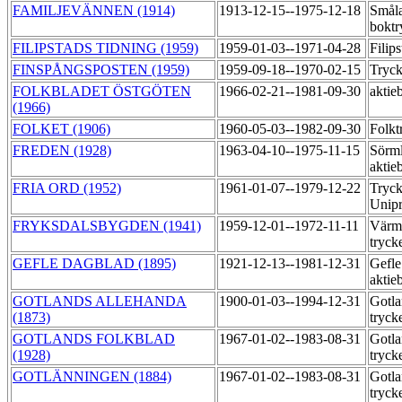
FAMILJEVÄNNEN (1914)
1913-12-15--1975-12-18
Småla
boktr
FILIPSTADS TIDNING (1959)
1959-01-03--1971-04-28
Filip
FINSPÅNGSPOSTEN (1959)
1959-09-18--1970-02-15
Tryck
FOLKBLADET ÖSTGÖTEN
1966-02-21--1981-09-30
aktie
(1966)
FOLKET (1906)
1960-05-03--1982-09-30
Folkt
FREDEN (1928)
1963-04-10--1975-11-15
Sörml
aktie
FRIA ORD (1952)
1961-01-07--1979-12-22
Tryck
Unipr
FRYKSDALSBYGDEN (1941)
1959-12-01--1972-11-11
Värml
tryck
GEFLE DAGBLAD (1895)
1921-12-13--1981-12-31
Gefle
aktie
GOTLANDS ALLEHANDA
1900-01-03--1994-12-31
Gotla
(1873)
tryck
GOTLANDS FOLKBLAD
1967-01-02--1983-08-31
Gotla
(1928)
tryck
GOTLÄNNINGEN (1884)
1967-01-02--1983-08-31
Gotla
tryck