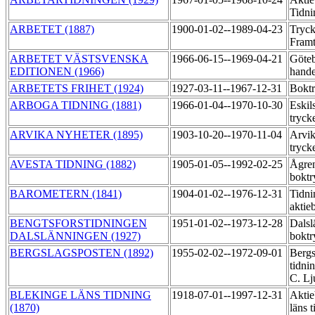
Tidni
ARBETET (1887)
1900-01-02--1989-04-23
Tryck
Fram
ARBETET VÄSTSVENSKA
1966-06-15--1969-04-21
Göte
EDITIONEN (1966)
hande
ARBETETS FRIHET (1924)
1927-03-11--1967-12-31
Boktr
ARBOGA TIDNING (1881)
1966-01-04--1970-10-30
Eskil
tryck
ARVIKA NYHETER (1895)
1903-10-20--1970-11-04
Arvik
tryck
AVESTA TIDNING (1882)
1905-01-05--1992-02-25
Ågre
boktr
BAROMETERN (1841)
1904-01-02--1976-12-31
Tidni
aktie
BENGTSFORSTIDNINGEN
1951-01-02--1973-12-28
Dalsl
DALSLÄNNINGEN (1927)
boktr
BERGSLAGSPOSTEN (1892)
1955-02-02--1972-09-01
Bergs
tidni
C. Lj
BLEKINGE LÄNS TIDNING
1918-07-01--1997-12-31
Aktie
(1870)
läns 