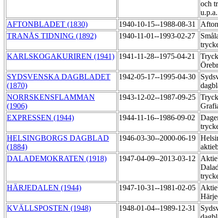
och t
u.p.a
AFTONBLADET (1830)
1940-10-15--1988-08-31
Afton
TRANÅS TIDNING (1892)
1940-11-01--1993-02-27
Småla
tryck
KARLSKOGAKURIREN (1941)
1941-11-28--1975-04-21
Tryck
Öreb
SYDSVENSKA DAGBLADET
1942-05-17--1995-04-30
Syds
(1870)
dagbl
NORRSKENSFLAMMAN
1943-12-02--1987-09-25
Tryck
(1906)
Grafi
EXPRESSEN (1944)
1944-11-16--1986-09-02
Dage
tryck
HELSINGBORGS DAGBLAD
1946-03-30--2000-06-19
Helsi
(1884)
aktie
DALADEMOKRATEN (1918)
1947-04-09--2013-03-12
Aktie
Dala
tryck
HÄRJEDALEN (1944)
1947-10-31--1981-02-05
Aktie
Härje
KVÄLLSPOSTEN (1948)
1948-01-04--1989-12-31
Syds
dagb