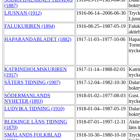
(1887)
boktr
LJUSNAN (1912)
1916-06-14--2006-06-30
Tryck
Ljus
FALUKURIREN (1894)
1916-08-25--1987-05-19
Faluk
aktie
HAPARANDABLADET (1882)
1917-11-03--1977-10-06
Hapa
Torne
tryck
KATRINEHOLMSKURIREN
1917-11-14--1988-02-01
Katri
(1917)
tryck
SÄTERS TIDNING (1907)
1917-12-04--1982-10-30
Dalar
boktr
SÖDERMANLANDS
1918-01-02--1977-08-03
Gust.
NYHETER (1893)
tryck
LUDVIKA TIDNING (1910)
1918-01-04--1987-05-19
Dalar
boktr
BLEKINGE LÄNS TIDNING
1918-07-01--1997-12-31
Aktie
(1870)
läns 
SMÅLANDS FOLKBLAD
1918-10-30--1980-10-18
Tryck