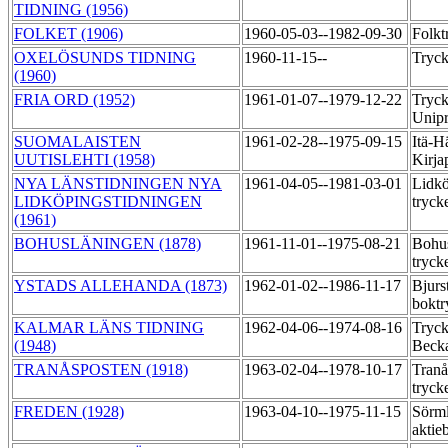
TIDNING (1956)
FOLKET (1906)
1960-05-03--1982-09-30
Folkt
OXELÖSUNDS TIDNING
1960-11-15--
Tryck
(1960)
FRIA ORD (1952)
1961-01-07--1979-12-22
Tryck
Unipr
SUOMALAISTEN
1961-02-28--1975-09-15
Itä-
UUTISLEHTI (1958)
Kirja
NYA LÄNSTIDNINGEN NYA
1961-04-05--1981-03-01
Lidkö
LIDKÖPINGSTIDNINGEN
tryck
(1961)
BOHUSLÄNINGEN (1878)
1961-11-01--1975-08-21
Bohu
tryck
YSTADS ALLEHANDA (1873)
1962-01-02--1986-11-17
Bjur
boktr
KALMAR LÄNS TIDNING
1962-04-06--1974-08-16
Tryck
(1948)
Beck
TRANÅSPOSTEN (1918)
1963-02-04--1978-10-17
Tran
tryck
FREDEN (1928)
1963-04-10--1975-11-15
Sörml
aktie