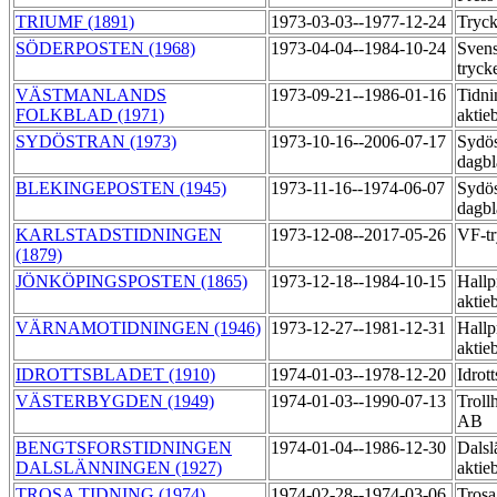
TRIUMF (1891)
1973-03-03--1977-12-24
Tryck
SÖDERPOSTEN (1968)
1973-04-04--1984-10-24
Svens
tryck
VÄSTMANLANDS
1973-09-21--1986-01-16
Tidni
FOLKBLAD (1971)
aktie
SYDÖSTRAN (1973)
1973-10-16--2006-07-17
Sydös
dagbl
BLEKINGEPOSTEN (1945)
1973-11-16--1974-06-07
Sydös
dagb
KARLSTADSTIDNINGEN
1973-12-08--2017-05-26
VF-t
(1879)
JÖNKÖPINGSPOSTEN (1865)
1973-12-18--1984-10-15
Hallp
aktie
VÄRNAMOTIDNINGEN (1946)
1973-12-27--1981-12-31
Hallp
aktie
IDROTTSBLADET (1910)
1974-01-03--1978-12-20
Idrot
VÄSTERBYGDEN (1949)
1974-01-03--1990-07-13
Trollh
AB
BENGTSFORSTIDNINGEN
1974-01-04--1986-12-30
Dalsl
DALSLÄNNINGEN (1927)
aktie
TROSA TIDNING (1974)
1974-02-28--1974-03-06
Trosa