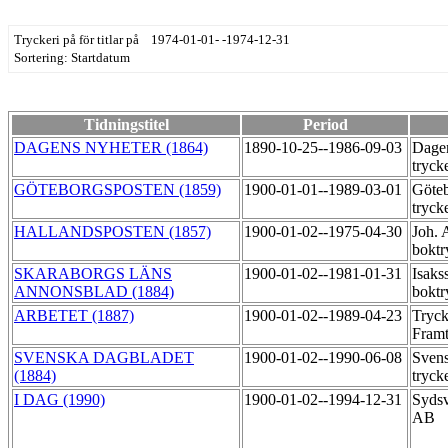
Tryckeri på för titlar på 1974-01-01- -1974-12-31
Sortering: Startdatum
Tidningstitel
Period
DAGENS NYHETER (1864)
1890-10-25--1986-09-03
Dagen
tryck
GÖTEBORGSPOSTEN (1859)
1900-01-01--1989-03-01
Göteb
tryck
HALLANDSPOSTEN (1857)
1900-01-02--1975-04-30
Joh. 
boktr
SKARABORGS LÄNS
1900-01-02--1981-01-31
Isaks
ANNONSBLAD (1884)
boktr
ARBETET (1887)
1900-01-02--1989-04-23
Tryck
Fram
SVENSKA DAGBLADET
1900-01-02--1990-06-08
Svens
(1884)
tryck
I DAG (1990)
1900-01-02--1994-12-31
Sydsv
AB