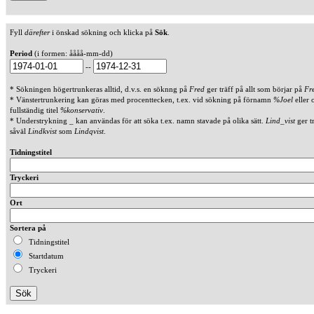
Fyll
därefter
i önskad sökning och klicka på
Sök
.
Period
(i formen: åååå-mm-dd)
--
* Sökningen högertrunkeras alltid, d.v.s. en söknng på
Fred
ger träff på allt som börjar på
Fr
* Vänstertrunkering kan göras med procenttecken, t.ex. vid sökning på förnamn
%Joel
eller 
fullständig titel
%konservativ
.
* Understrykning _ kan användas för att söka t.ex. namn stavade på olika sätt.
Lind_vist
ger t
såväl
Lindkvist
som
Lindqvist
.
Tidningstitel
Tryckeri
Ort
Sortera på
Tidningstitel
Startdatum
Tryckeri