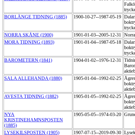
Falkö
tryck
BORLÄNGE TIDNING (1885)
1900-10-27--1987-05-19
Dalar
boktr
tryck
NORRA SKÅNE (1900)
1901-01-03--2005-12-31
Norra
MORA TIDNING (1893)
1901-01-04--1987-05-18
Dalar
boktr
tryck
BAROMETERN (1841)
1904-01-02--1976-12-31
Tidni
Baro
aktie
SALA ALLEHANDA (1880)
1905-01-04--1992-02-25
Ågre
boktr
aktie
AVESTA TIDNING (1882)
1905-01-05--1992-02-25
Ågre
boktr
aktie
NYA
1905-05-05--1974-03-20
Grund
KRISTINEHAMNSPOSTEN
(1885)
LYSEKILSPOSTEN (1905)
1907-07-15--2019-09-30
Lysek