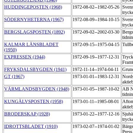
HUDDINGEPOSTEN (1968)
1972-08-02--1982-05-26
Svens
tryck
SÖDERNYHETERNA (1967)
1972-08-09--1984-10-15
Svens
tryck
BERGSLAGSPOSTEN (1892)
1972-09-02--2002-03-30
Bergs
tidni
KALMAR LÄNSBLADET
1972-09-15--1975-04-15
Tullb
(1950)
EXPRESSEN (1944)
1972-09-19--1977-12-31
Tryck
Fram
FRYKSDALSBYGDEN (1941)
1972-11-14--1974-04-11
Grund
GT (1967)
1973-01-01--1983-12-31
Nords
aktie
VÄRMLANDSBYGDEN (1948)
1973-01-05--1987-10-02
AB N
tidni
KUNGÄLVSPOSTEN (1958)
1973-01-11--1985-08-01
Afton
aktie
BRODERSKAP (1928)
1973-01-22--1977-12-16
Sjuhä
tryck
IDROTTSBLADET (1910)
1973-02-07--1974-01-02
Bärgs
Pres