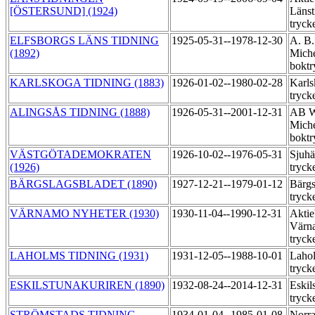
[ÖSTERSUND] (1924)
Länst
tryck
ELFSBORGS LÄNS TIDNING
1925-05-31--1978-12-30
A. B.
(1892)
Miche
boktr
KARLSKOGA TIDNING (1883)
1926-01-02--1980-02-28
Karls
tryck
ALINGSÅS TIDNING (1888)
1926-05-31--2001-12-31
AB W
Miche
boktr
VÄSTGÖTADEMOKRATEN
1926-10-02--1976-05-31
Sjuhä
(1926)
tryck
BÄRGSLAGSBLADET (1890)
1927-12-21--1979-01-12
Bärgs
tryck
VÄRNAMO NYHETER (1930)
1930-11-04--1990-12-31
Aktie
Värn
tryck
LAHOLMS TIDNING (1931)
1931-12-05--1988-10-01
Lahol
tryck
ESKILSTUNAKURIREN (1890)
1932-08-24--2014-12-31
Eskil
tryck
STRÖMSTADS TIDNING
1934-01-04--1985-01-08
Norra