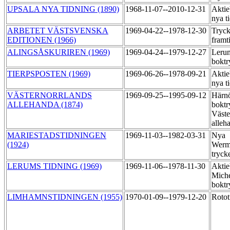
UPSALA NYA TIDNING (1890)
1968-11-07--2010-12-31
Aktie
nya t
ARBETET VÄSTSVENSKA
1969-04-22--1978-12-30
Tryck
EDITIONEN (1966)
framt
ALINGSÅSKURIREN (1969)
1969-04-24--1979-12-27
Leru
boktr
TIERPSPOSTEN (1969)
1969-06-26--1978-09-21
Aktie
nya t
VÄSTERNORRLANDS
1969-09-25--1995-09-12
Härn
ALLEHANDA (1874)
boktr
Väste
alleh
MARIESTADSTIDNINGEN
1969-11-03--1982-03-31
Nya
(1924)
Werml
tryck
LERUMS TIDNING (1969)
1969-11-06--1978-11-30
Aktie
Miche
boktr
LIMHAMNSTIDNINGEN (1955)
1970-01-09--1979-12-20
Roto