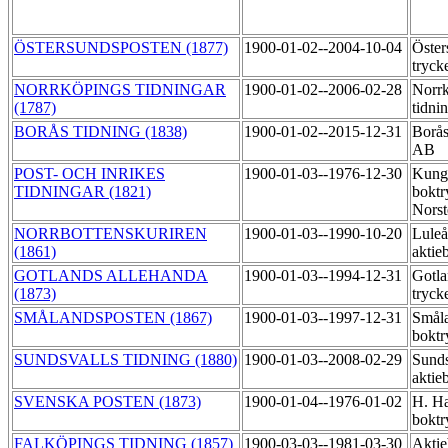
ÖSTERSUNDSPOSTEN (1877)
1900-01-02--2004-10-04
Öster
tryck
NORRKÖPINGS TIDNINGAR
1900-01-02--2006-02-28
Norr
(1787)
tidni
BORÅS TIDNING (1838)
1900-01-02--2015-12-31
Borås
AB
POST- OCH INRIKES
1900-01-03--1976-12-30
Kung
TIDNINGAR (1821)
boktr
Norst
NORRBOTTENSKURIREN
1900-01-03--1990-10-20
Luleå
(1861)
aktie
GOTLANDS ALLEHANDA
1900-01-03--1994-12-31
Gotla
(1873)
tryck
SMÅLANDSPOSTEN (1867)
1900-01-03--1997-12-31
Småla
boktr
SUNDSVALLS TIDNING (1880)
1900-01-03--2008-02-29
Sunds
aktie
SVENSKA POSTEN (1873)
1900-01-04--1976-01-02
H. Ha
boktr
FALKÖPINGS TIDNING (1857)
1900-03-03--1981-03-30
Aktie