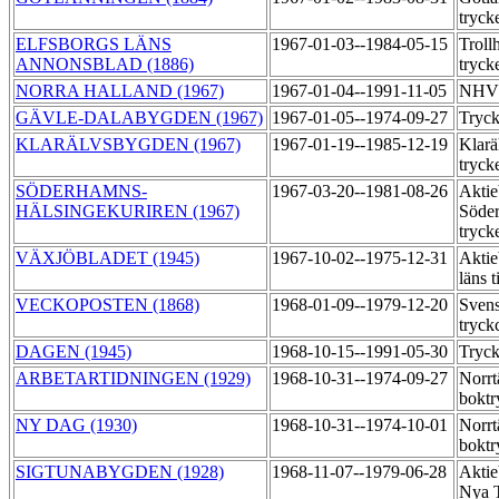
tryck
ELFSBORGS LÄNS
1967-01-03--1984-05-15
Troll
ANNONSBLAD (1886)
tryck
NORRA HALLAND (1967)
1967-01-04--1991-11-05
NHV:
GÄVLE-DALABYGDEN (1967)
1967-01-05--1974-09-27
Tryck
KLARÄLVSBYGDEN (1967)
1967-01-19--1985-12-19
Klarä
tryck
SÖDERHAMNS-
1967-03-20--1981-08-26
Aktie
HÄLSINGEKURIREN (1967)
Söder
tryck
VÄXJÖBLADET (1945)
1967-10-02--1975-12-31
Aktie
läns 
VECKOPOSTEN (1868)
1968-01-09--1979-12-20
Sven
tryck
DAGEN (1945)
1968-10-15--1991-05-30
Tryck
ARBETARTIDNINGEN (1929)
1968-10-31--1974-09-27
Norrt
boktr
NY DAG (1930)
1968-10-31--1974-10-01
Norrt
boktr
SIGTUNABYGDEN (1928)
1968-11-07--1979-06-28
Aktie
Nya T