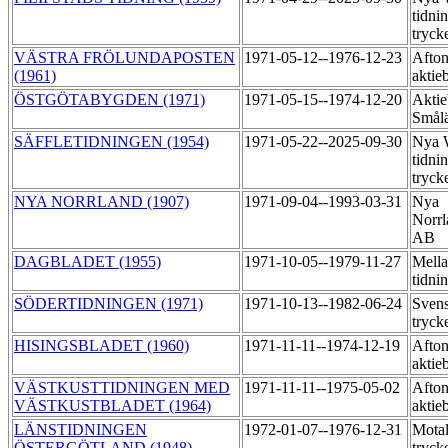
tidni
tryck
VÄSTRA FRÖLUNDAPOSTEN
1971-05-12--1976-12-23
Afton
(1961)
aktie
ÖSTGÖTABYGDEN (1971)
1971-05-15--1974-12-20
Aktie
Smål
SÄFFLETIDNINGEN (1954)
1971-05-22--2025-09-30
Nya 
tidni
tryck
NYA NORRLAND (1907)
1971-09-04--1993-03-31
Nya
Norrl
AB
DAGBLADET (1955)
1971-10-05--1979-11-27
Mella
tidni
SÖDERTIDNINGEN (1971)
1971-10-13--1982-06-24
Svens
tryck
HISINGSBLADET (1960)
1971-11-11--1974-12-19
Afton
aktie
VÄSTKUSTTIDNINGEN MED
1971-11-11--1975-05-02
Afton
VÄSTKUSTBLADET (1964)
aktie
LÄNSTIDNINGEN
1972-01-07--1976-12-31
Motal
ÖSTERGÖTLAND (1948)
tryck