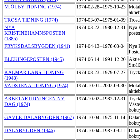
MJÖLBY TIDNING (1974)
1974-02-28--1975-10-23
Motal
aktie
TROSA TIDNING (1974)
1974-03-07--1975-01-09
Trosa
NYA
1974-03-22--1980-12-31
Nya K
KRISTINEHAMNSPOSTEN
poste
(1885)
FRYKSDALSBYGDEN (1941)
1974-04-13--1978-03-04
Nya K
Post
BLEKINGEPOSTEN (1945)
1974-06-14--1991-12-20
Aktie
Smål
KALMAR LÄNS TIDNING
1974-08-23--1979-07-27
Tryc
(1948)
VADSTENA TIDNING (1974)
1974-10-01--2002-09-30
Motal
aktie
ARBETARTIDNINGEN NY
1974-10-02--1982-12-31
Tryck
DAG (1974)
Väste
bokt
GÄVLE-DALABYGDEN (1967)
1974-10-04--1975-11-14
Dalar
boktr
DALABYGDEN (1946)
1974-10-04--1987-09-11
Dalar
boktr