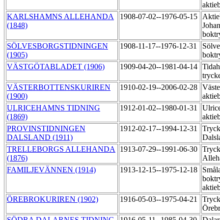
aktie
KARLSHAMNS ALLEHANDA
1908-07-02--1976-05-15
Aktie
(1848)
Johan
boktr
SÖLVESBORGSTIDNINGEN
1908-11-17--1976-12-31
Sölve
(1905)
boktr
VÄSTGÖTABLADET (1906)
1909-04-20--1981-04-14
Tida
tryck
VÄSTERBOTTENSKURIREN
1910-02-19--2006-02-28
Väste
(1900)
aktie
ULRICEHAMNS TIDNING
1912-01-02--1980-01-31
Ulric
(1869)
aktie
PROVINSTIDNINGEN
1912-02-17--1994-12-31
Tryck
DALSLAND (1911)
Dalsl
TRELLEBORGS ALLEHANDA
1913-07-29--1991-06-30
Tryck
(1876)
Alle
FAMILJEVÄNNEN (1914)
1913-12-15--1975-12-18
Småla
boktr
aktie
ÖREBROKURIREN (1902)
1916-05-03--1975-04-21
Tryck
Örebr
SÖDRA DALARNES TIDNING
1916-05-11--1985-04-30
Dalar