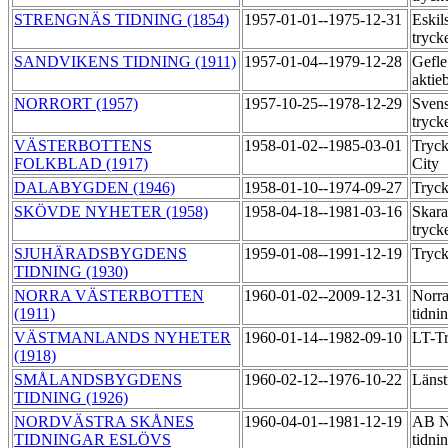
STRENGNÄS TIDNING (1854)
1957-01-01--1975-12-31
Eskil
tryck
SANDVIKENS TIDNING (1911)
1957-01-04--1979-12-28
Gefle
aktie
NORRORT (1957)
1957-10-25--1978-12-29
Svens
tryck
VÄSTERBOTTENS
1958-01-02--1985-03-01
Tryck
FOLKBLAD (1917)
City
DALABYGDEN (1946)
1958-01-10--1974-09-27
Tryck
SKÖVDE NYHETER (1958)
1958-04-18--1981-03-16
Skara
tryck
SJUHÄRADSBYGDENS
1959-01-08--1991-12-19
Tryck
TIDNING (1930)
NORRA VÄSTERBOTTEN
1960-01-02--2009-12-31
Norra
(1911)
tidni
VÄSTMANLANDS NYHETER
1960-01-14--1982-09-10
LT-T
(1918)
SMÅLANDSBYGDENS
1960-02-12--1976-10-22
Länst
TIDNING (1926)
NORDVÄSTRA SKÅNES
1960-04-01--1981-12-19
AB No
TIDNINGAR ESLÖVS
tidni