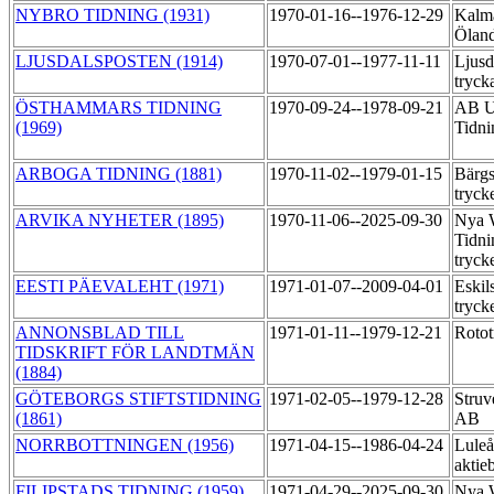
NYBRO TIDNING (1931)
1970-01-16--1976-12-29
Kalma
Ölan
LJUSDALSPOSTEN (1914)
1970-07-01--1977-11-11
Ljusd
tryck
ÖSTHAMMARS TIDNING
1970-09-24--1978-09-21
AB U
(1969)
Tidni
ARBOGA TIDNING (1881)
1970-11-02--1979-01-15
Bärgs
tryck
ARVIKA NYHETER (1895)
1970-11-06--2025-09-30
Nya 
Tidni
tryck
EESTI PÄEVALEHT (1971)
1971-01-07--2009-04-01
Eskil
tryck
ANNONSBLAD TILL
1971-01-11--1979-12-21
Roto
TIDSKRIFT FÖR LANDTMÄN
(1884)
GÖTEBORGS STIFTSTIDNING
1971-02-05--1979-12-28
Struv
(1861)
AB
NORRBOTTNINGEN (1956)
1971-04-15--1986-04-24
Luleå
aktie
FILIPSTADS TIDNING (1959)
1971-04-29--2025-09-30
Nya 