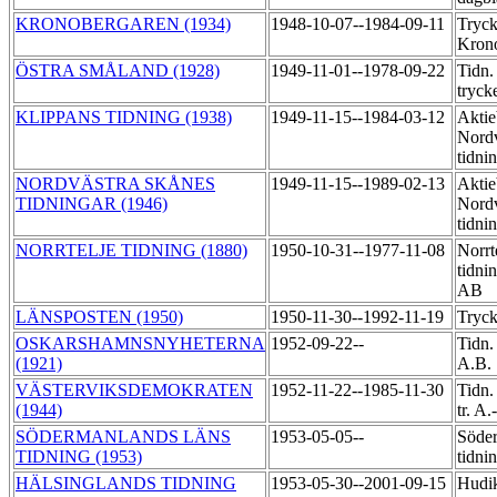
KRONOBERGAREN (1934)
1948-10-07--1984-09-11
Tryck
Kron
ÖSTRA SMÅLAND (1928)
1949-11-01--1978-09-22
Tidn.
tryck
KLIPPANS TIDNING (1938)
1949-11-15--1984-03-12
Aktie
Nordv
tidni
NORDVÄSTRA SKÅNES
1949-11-15--1989-02-13
Aktie
TIDNINGAR (1946)
Nordv
tidni
NORRTELJE TIDNING (1880)
1950-10-31--1977-11-08
Norrt
tidni
AB
LÄNSPOSTEN (1950)
1950-11-30--1992-11-19
Tryck
OSKARSHAMNSNYHETERNA
1952-09-22--
Tidn.
(1921)
A.B.
VÄSTERVIKSDEMOKRATEN
1952-11-22--1985-11-30
Tidn.
(1944)
tr. A
SÖDERMANLANDS LÄNS
1953-05-05--
Söder
TIDNING (1953)
tidni
HÄLSINGLANDS TIDNING
1953-05-30--2001-09-15
Hudik