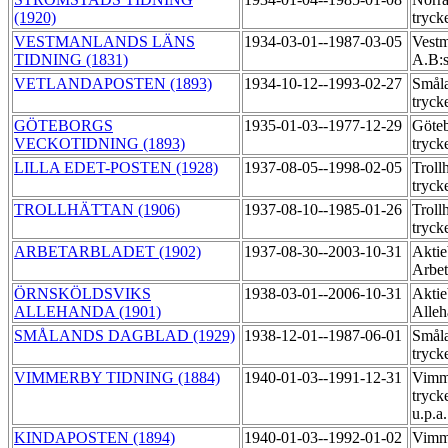
(1920)
tryck
VESTMANLANDS LÄNS
1934-03-01--1987-03-05
Vestm
TIDNING (1831)
A.B:s
VETLANDAPOSTEN (1893)
1934-10-12--1993-02-27
Småla
tryck
GÖTEBORGS
1935-01-03--1977-12-29
Göteb
VECKOTIDNING (1893)
tryck
LILLA EDET-POSTEN (1928)
1937-08-05--1998-02-05
Troll
tryck
TROLLHÄTTAN (1906)
1937-08-10--1985-01-26
Troll
tryck
ARBETARBLADET (1902)
1937-08-30--2003-10-31
Aktie
Arbet
ÖRNSKÖLDSVIKS
1938-03-01--2006-10-31
Aktie
ALLEHANDA (1901)
Alleh
SMÅLANDS DAGBLAD (1929)
1938-12-01--1987-06-01
Småla
tryck
VIMMERBY TIDNING (1884)
1940-01-03--1991-12-31
Vimme
tryck
u.p.a
KINDAPOSTEN (1894)
1940-01-03--1992-01-02
Vimme