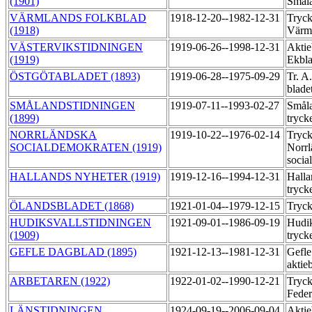
(1901)
Smål
VÄRMLANDS FOLKBLAD
1918-12-20--1982-12-31
Tryck
(1918)
Värm
VÄSTERVIKSTIDNINGEN
1919-06-26--1998-12-31
Aktie
(1919)
Ekbl
ÖSTGÖTABLADET (1893)
1919-06-28--1975-09-29
Tr. A
blade
SMÅLANDSTIDNINGEN
1919-07-11--1993-02-27
Småla
(1899)
tryck
NORRLÄNDSKA
1919-10-22--1976-02-14
Tryck
SOCIALDEMOKRATEN (1919)
Norrl
socia
HALLANDS NYHETER (1919)
1919-12-16--1994-12-31
Halla
tryck
ÖLANDSBLADET (1868)
1921-01-04--1979-12-15
Tryc
HUDIKSVALLSTIDNINGEN
1921-09-01--1986-09-19
Hudik
(1909)
tryck
GEFLE DAGBLAD (1895)
1921-12-13--1981-12-31
Gefle
aktie
ARBETAREN (1922)
1922-01-02--1990-12-21
Tryck
Feder
LÄNSTIDNINGEN
1924-09-19--2006-09-04
Aktie