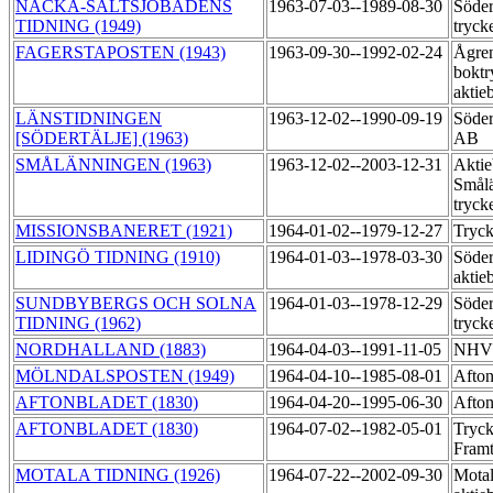
NACKA-SALTSJÖBADENS
1963-07-03--1989-08-30
Söder
TIDNING (1949)
tryck
FAGERSTAPOSTEN (1943)
1963-09-30--1992-02-24
Ågre
boktr
aktie
LÄNSTIDNINGEN
1963-12-02--1990-09-19
Söder
[SÖDERTÄLJE] (1963)
AB
SMÅLÄNNINGEN (1963)
1963-12-02--2003-12-31
Aktie
Smål
tryck
MISSIONSBANERET (1921)
1964-01-02--1979-12-27
Tryck
LIDINGÖ TIDNING (1910)
1964-01-03--1978-03-30
Söder
aktie
SUNDBYBERGS OCH SOLNA
1964-01-03--1978-12-29
Söder
TIDNING (1962)
tryck
NORDHALLAND (1883)
1964-04-03--1991-11-05
NHV:
MÖLNDALSPOSTEN (1949)
1964-04-10--1985-08-01
Afton
AFTONBLADET (1830)
1964-04-20--1995-06-30
Afton
AFTONBLADET (1830)
1964-07-02--1982-05-01
Tryck
Fram
MOTALA TIDNING (1926)
1964-07-22--2002-09-30
Motal