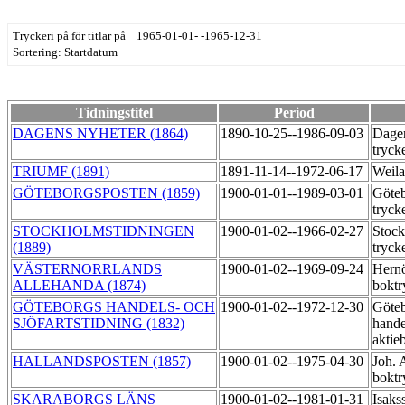
Tryckeri på för titlar på 1965-01-01- -1965-12-31
Sortering: Startdatum
Tidningstitel
Period
DAGENS NYHETER (1864)
1890-10-25--1986-09-03
Dagen
tryck
TRIUMF (1891)
1891-11-14--1972-06-17
Weila
GÖTEBORGSPOSTEN (1859)
1900-01-01--1989-03-01
Göteb
tryck
STOCKHOLMSTIDNINGEN
1900-01-02--1966-02-27
Stock
(1889)
tryck
VÄSTERNORRLANDS
1900-01-02--1969-09-24
Hern
ALLEHANDA (1874)
boktr
GÖTEBORGS HANDELS- OCH
1900-01-02--1972-12-30
Göte
SJÖFARTSTIDNING (1832)
hande
aktie
HALLANDSPOSTEN (1857)
1900-01-02--1975-04-30
Joh. 
boktr
SKARABORGS LÄNS
1900-01-02--1981-01-31
Isaks