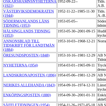
OSKARSHAMNSNYHETERNA
1952-09-22--
Tidn.
(1921)
A.B.
VÄSTERVIKSDEMOKRATEN
1952-11-22--1985-11-30
Tidn.
(1944)
A.-B
SÖDERMANLANDS LÄNS
1953-05-05--
Söder
TIDNING (1953)
tidni
HÄLSINGLANDS TIDNING
1953-05-30--2001-09-15
Hudik
(1953)
tryck
ANNONSBLAD TILL
1953-10-03--1968-12-21
Norra
TIDSKRIFT FÖR LANDTMÄN
(1884)
ÖRESUNDSPOSTEN (1848)
1953-10-16--1981-12-29
AB N
Tidni
NYHETERNA (1954)
1954-03-01--1965-09-11
Tryck
demo
LANDSKRONAPOSTEN (1896)
1954-05-06--1981-12-29
AB No
tidni
NERIKES ALLEHANDA (1843)
1954-09-16--1974-12-31
Länst
tryck
ENKÖPINGSPOSTEN (1880)
1954-09-30--2001-01-31
Enköp
aktie
SÄFFLETIDNINGEN (1954)
1954-11-26--1971-05-18
AB Sä