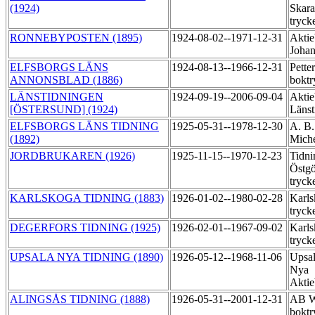
(1924)
Skara
tryck
RONNEBYPOSTEN (1895)
1924-08-02--1971-12-31
Aktie
Johan
ELFSBORGS LÄNS
1924-08-13--1966-12-31
Pette
ANNONSBLAD (1886)
boktr
LÄNSTIDNINGEN
1924-09-19--2006-09-04
Aktie
[ÖSTERSUND] (1924)
Länst
ELFSBORGS LÄNS TIDNING
1925-05-31--1978-12-30
A. B.
(1892)
Miche
JORDBRUKAREN (1926)
1925-11-15--1970-12-23
Tidni
Östgö
tryck
KARLSKOGA TIDNING (1883)
1926-01-02--1980-02-28
Karls
tryck
DEGERFORS TIDNING (1925)
1926-02-01--1967-09-02
Karls
tryck
UPSALA NYA TIDNING (1890)
1926-05-12--1968-11-06
Upsal
Nya
Aktie
ALINGSÅS TIDNING (1888)
1926-05-31--2001-12-31
AB Wi
boktr