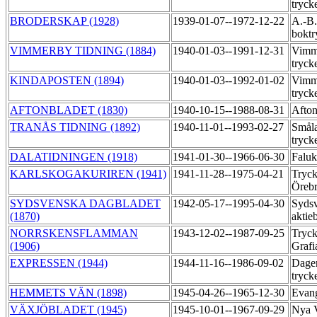
tryck
BRODERSKAP (1928)
1939-01-07--1972-12-22
A.-B
boktr
VIMMERBY TIDNING (1884)
1940-01-03--1991-12-31
Vimme
tryck
KINDAPOSTEN (1894)
1940-01-03--1992-01-02
Vimme
tryck
AFTONBLADET (1830)
1940-10-15--1988-08-31
Afton
TRANÅS TIDNING (1892)
1940-11-01--1993-02-27
Småla
tryck
DALATIDNINGEN (1918)
1941-01-30--1966-06-30
Faluk
KARLSKOGAKURIREN (1941)
1941-11-28--1975-04-21
Tryck
Öreb
SYDSVENSKA DAGBLADET
1942-05-17--1995-04-30
Sydsv
(1870)
aktie
NORRSKENSFLAMMAN
1943-12-02--1987-09-25
Tryck
(1906)
Grafi
EXPRESSEN (1944)
1944-11-16--1986-09-02
Dage
tryck
HEMMETS VÄN (1898)
1945-04-26--1965-12-30
Evang
VÄXJÖBLADET (1945)
1945-10-01--1967-09-29
Nya V