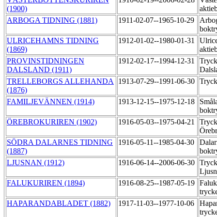
(1900)
aktie
ARBOGA TIDNING (1881)
1911-02-07--1965-10-29
Arbo
boktr
ULRICEHAMNS TIDNING
1912-01-02--1980-01-31
Ulric
(1869)
aktie
PROVINSTIDNINGEN
1912-02-17--1994-12-31
Tryck
DALSLAND (1911)
Dalsl
TRELLEBORGS ALLEHANDA
1913-07-29--1991-06-30
Tryck
(1876)
FAMILJEVÄNNEN (1914)
1913-12-15--1975-12-18
Småla
boktr
ÖREBROKURIREN (1902)
1916-05-03--1975-04-21
Tryck
Örebr
SÖDRA DALARNES TIDNING
1916-05-11--1985-04-30
Dalar
(1887)
boktr
LJUSNAN (1912)
1916-06-14--2006-06-30
Tryck
Ljus
FALUKURIREN (1894)
1916-08-25--1987-05-19
Faluk
tryck
HAPARANDABLADET (1882)
1917-11-03--1977-10-06
Hapar
tryck