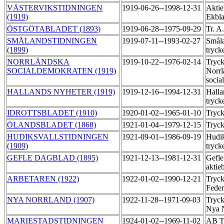
VÄSTERVIKSTIDNINGEN
1919-06-26--1998-12-31
Aktie
(1919)
Ekbl
ÖSTGÖTABLADET (1893)
1919-06-28--1975-09-29
Tr. A
SMÅLANDSTIDNINGEN
1919-07-11--1993-02-27
Småla
(1899)
tryck
NORRLÄNDSKA
1919-10-22--1976-02-14
Tryck
SOCIALDEMOKRATEN (1919)
Norrl
socia
HALLANDS NYHETER (1919)
1919-12-16--1994-12-31
Halla
tryck
IDROTTSBLADET (1910)
1920-01-02--1965-01-10
Tryck
ÖLANDSBLADET (1868)
1921-01-04--1979-12-15
Tryc
HUDIKSVALLSTIDNINGEN
1921-09-01--1986-09-19
Hudik
(1909)
tryck
GEFLE DAGBLAD (1895)
1921-12-13--1981-12-31
Gefle
aktie
ARBETAREN (1922)
1922-01-02--1990-12-21
Tryck
Feder
NYA NORRLAND (1907)
1922-11-28--1971-09-03
Tryck
Nya 
MARIESTADSTIDNINGEN
1924-01-02--1969-11-02
AB Ti