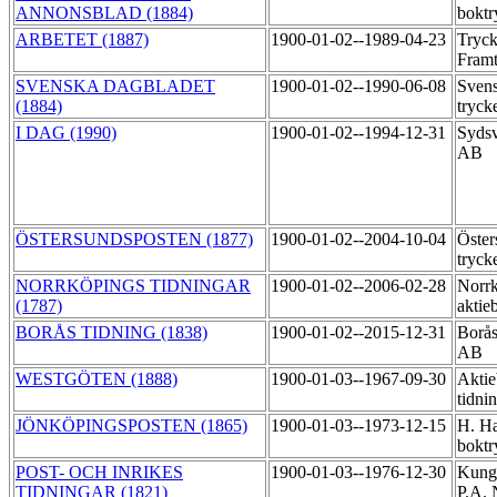
ANNONSBLAD (1884)
boktr
ARBETET (1887)
1900-01-02--1989-04-23
Tryck
Fram
SVENSKA DAGBLADET
1900-01-02--1990-06-08
Svens
(1884)
tryck
I DAG (1990)
1900-01-02--1994-12-31
Sydsv
AB
ÖSTERSUNDSPOSTEN (1877)
1900-01-02--2004-10-04
Öster
tryck
NORRKÖPINGS TIDNINGAR
1900-01-02--2006-02-28
Norrk
(1787)
aktie
BORÅS TIDNING (1838)
1900-01-02--2015-12-31
Borås
AB
WESTGÖTEN (1888)
1900-01-03--1967-09-30
Aktie
tidni
JÖNKÖPINGSPOSTEN (1865)
1900-01-03--1973-12-15
H. Ha
boktr
POST- OCH INRIKES
1900-01-03--1976-12-30
Kungl
TIDNINGAR (1821)
P.A. 