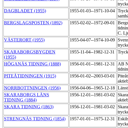
tryck
DAGBLADET (1955)
1955-01-03--1971-10-04
Tryck
samhä
BERGSLAGSPOSTEN (1892)
1955-02-02--1972-09-01
Bergs
tidni
C. Lj
VÄSTERORT (1955)
1955-04-07--1974-10-09
Svens
tryck
SKARABORGSBYGDEN
1955-11-04--1982-12-31
Tryck
(1955)
HÖGANÄS TIDNING (1888)
1956-01-01--1981-12-31
AB N
tidni
PITEÅTIDNINGEN (1915)
1956-01-02--2003-03-01
Piteå
aktie
NORRBOTTNINGEN (1956)
1956-04-06--1965-12-18
Länst
SKARABORGS LÄNS
1956-12-01--1981-03-02
Skara
TIDNING (1884)
aktie
SKARA TIDNING (1863)
1956-12-01--1981-03-02
Skara
tryck
STRENGNÄS TIDNING (1854)
1957-01-01--1975-12-31
Eskil
tryck