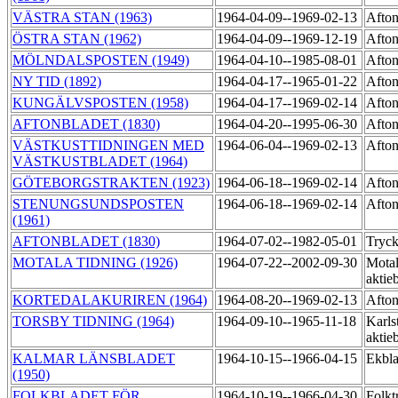
VÄSTRA STAN (1963)
1964-04-09--1969-02-13
Afton
ÖSTRA STAN (1962)
1964-04-09--1969-12-19
Afton
MÖLNDALSPOSTEN (1949)
1964-04-10--1985-08-01
Afton
NY TID (1892)
1964-04-17--1965-01-22
Afton
KUNGÄLVSPOSTEN (1958)
1964-04-17--1969-02-14
Afton
AFTONBLADET (1830)
1964-04-20--1995-06-30
Afton
VÄSTKUSTTIDNINGEN MED
1964-06-04--1969-02-13
Afton
VÄSTKUSTBLADET (1964)
GÖTEBORGSTRAKTEN (1923)
1964-06-18--1969-02-14
Afton
STENUNGSUNDSPOSTEN
1964-06-18--1969-02-14
Afton
(1961)
AFTONBLADET (1830)
1964-07-02--1982-05-01
Tryck
MOTALA TIDNING (1926)
1964-07-22--2002-09-30
Motal
aktie
KORTEDALAKURIREN (1964)
1964-08-20--1969-02-13
Afton
TORSBY TIDNING (1964)
1964-09-10--1965-11-18
Karls
aktie
KALMAR LÄNSBLADET
1964-10-15--1966-04-15
Ekbl
(1950)
FOLKBLADET FÖR
1964-10-19--1966-04-30
Folkt