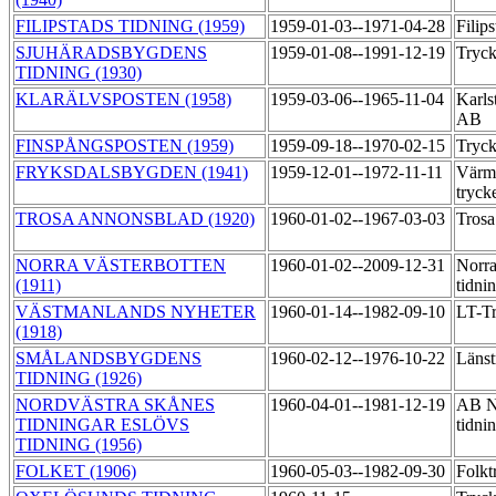
FILIPSTADS TIDNING (1959)
1959-01-03--1971-04-28
Filip
SJUHÄRADSBYGDENS
1959-01-08--1991-12-19
Tryck
TIDNING (1930)
KLARÄLVSPOSTEN (1958)
1959-03-06--1965-11-04
Karls
AB
FINSPÅNGSPOSTEN (1959)
1959-09-18--1970-02-15
Tryck
FRYKSDALSBYGDEN (1941)
1959-12-01--1972-11-11
Värml
tryck
TROSA ANNONSBLAD (1920)
1960-01-02--1967-03-03
Trosa
NORRA VÄSTERBOTTEN
1960-01-02--2009-12-31
Norra
(1911)
tidni
VÄSTMANLANDS NYHETER
1960-01-14--1982-09-10
LT-T
(1918)
SMÅLANDSBYGDENS
1960-02-12--1976-10-22
Länst
TIDNING (1926)
NORDVÄSTRA SKÅNES
1960-04-01--1981-12-19
AB No
TIDNINGAR ESLÖVS
tidni
TIDNING (1956)
FOLKET (1906)
1960-05-03--1982-09-30
Folkt