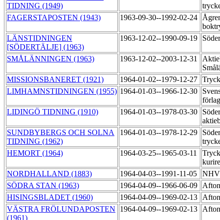
TIDNING (1949)
tryck
FAGERSTAPOSTEN (1943)
1963-09-30--1992-02-24
Ågre
boktr
LÄNSTIDNINGEN
1963-12-02--1990-09-19
Söder
[SÖDERTÄLJE] (1963)
SMÅLÄNNINGEN (1963)
1963-12-02--2003-12-31
Aktie
Smålä
MISSIONSBANERET (1921)
1964-01-02--1979-12-27
Tryck
LIMHAMNSTIDNINGEN (1955)
1964-01-03--1966-12-30
Sven
förla
LIDINGÖ TIDNING (1910)
1964-01-03--1978-03-30
Söder
aktie
SUNDBYBERGS OCH SOLNA
1964-01-03--1978-12-29
Söder
TIDNING (1962)
tryck
HEMORT (1964)
1964-03-25--1965-03-11
Tryck
kurir
NORDHALLAND (1883)
1964-04-03--1991-11-05
NHV:
SÖDRA STAN (1963)
1964-04-09--1966-06-09
Afton
HISINGSBLADET (1960)
1964-04-09--1969-02-13
Afton
VÄSTRA FRÖLUNDAPOSTEN
1964-04-09--1969-02-13
Afton
(1961)