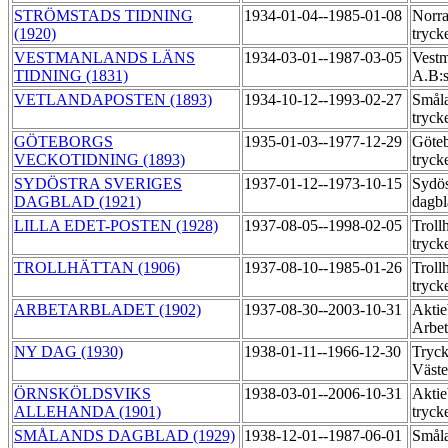
STRÖMSTADS TIDNING
1934-01-04--1985-01-08
Norra
(1920)
tryck
VESTMANLANDS LÄNS
1934-03-01--1987-03-05
Vestm
TIDNING (1831)
A.B:s
VETLANDAPOSTEN (1893)
1934-10-12--1993-02-27
Småla
tryck
GÖTEBORGS
1935-01-03--1977-12-29
Göteb
VECKOTIDNING (1893)
tryck
SYDÖSTRA SVERIGES
1937-01-12--1973-10-15
Sydös
DAGBLAD (1921)
dagbl
LILLA EDET-POSTEN (1928)
1937-08-05--1998-02-05
Troll
tryck
TROLLHÄTTAN (1906)
1937-08-10--1985-01-26
Troll
tryck
ARBETARBLADET (1902)
1937-08-30--2003-10-31
Aktie
Arbet
NY DAG (1930)
1938-01-11--1966-12-30
Tryck
Väst
ÖRNSKÖLDSVIKS
1938-03-01--2006-10-31
Aktie
ALLEHANDA (1901)
tryck
SMÅLANDS DAGBLAD (1929)
1938-12-01--1987-06-01
Småla