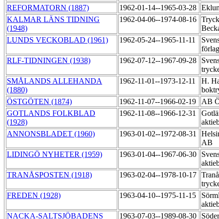
REFORMATORN (1887)
1962-01-14--1965-03-28
Eklu
KALMAR LÄNS TIDNING
1962-04-06--1974-08-16
Tryck
(1948)
Beck
LUNDS VECKOBLAD (1961)
1962-05-24--1965-11-11
Sven
förla
RLF-TIDNINGEN (1938)
1962-07-12--1967-09-28
Svens
tryck
SMÅLANDS ALLEHANDA
1962-11-01--1973-12-11
H. Ha
(1880)
boktr
ÖSTGÖTEN (1874)
1962-11-07--1966-02-19
AB Ö
GOTLANDS FOLKBLAD
1962-11-08--1966-12-31
Gotlä
(1928)
aktie
ANNONSBLADET (1960)
1963-01-02--1972-08-31
Helsi
AB
LIDINGÖ NYHETER (1959)
1963-01-04--1967-06-30
Svens
aktie
TRANÅSPOSTEN (1918)
1963-02-04--1978-10-17
Tran
tryck
FREDEN (1928)
1963-04-10--1975-11-15
Sörml
aktie
NACKA-SALTSJÖBADENS
1963-07-03--1989-08-30
Söder