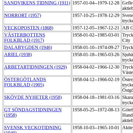
SANDVIKENS TIDNING (1911)
1957-01-04--1979-12-28
Gefle
aktie
NORRORT (1957)
1957-10-25--1978-12-29
Svens
tryck
VECKOPOSTEN (1868)
1957-12-05--1967-12-21
AB G
VÄSTERBOTTENS
1958-01-02--1985-03-01
Tryck
FOLKBLAD (1917)
City
DALABYGDEN (1946)
1958-01-10--1974-09-27
Tryck
ARIEL (1938)
1958-01-18--1965-03-26
Sjuhä
tryck
ARBETARTIDNINGEN (1929)
1958-04-02--1966-12-30
Tryck
Väst
ÖSTERGÖTLANDS
1958-04-12--1966-02-19
Öster
FOLKBLAD (1905)
tryck
Östgö
SKÖVDE NYHETER (1958)
1958-04-18--1981-03-16
Skara
tryck
GT SÖNDAGSTIDNINGEN
1958-05-25--1972-08-13
Göte
(1958)
Hande
aktie
SVENSK VECKOTIDNING
1958-10-03--1965-10-01
Aktie
(1940)