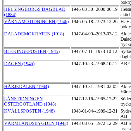
boktr
HELSINGBORGS DAGBLAD
1946-03-30--2000-06-19
Helsi
(1884)
aktie
VÄRNAMOTIDNINGEN (1946)
1946-05-18--1973-12-26
H. Ha
boktr
DALADEMOKRATEN (1918)
1947-04-09--2013-03-12
Aktie
Dala
tryck
BLEKINGEPOSTEN (1945)
1947-07-11--1973-10-12
Sydös
dagb
DAGEN (1945)
1947-10-23--1968-10-12
AB Go
HÄRJEDALEN (1944)
1947-10-31--1981-02-05
Aktie
Härje
LÄNSTIDNINGEN
1947-12-16--1965-12-22
Söder
ÖSTERGÖTLAND (1948)
tryck
KVÄLLSPOSTEN (1948)
1948-01-04--1989-12-31
Sydsv
AB
VÄRMLANDSBYGDEN (1948)
1948-03-05--1972-12-29
AB Sä
tryck