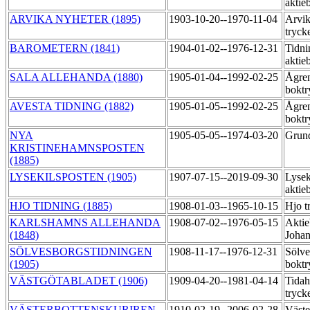
aktie
ARVIKA NYHETER (1895)
1903-10-20--1970-11-04
Arvik
tryck
BAROMETERN (1841)
1904-01-02--1976-12-31
Tidni
aktie
SALA ALLEHANDA (1880)
1905-01-04--1992-02-25
Ågre
boktr
AVESTA TIDNING (1882)
1905-01-05--1992-02-25
Ågre
boktr
NYA
1905-05-05--1974-03-20
Grund
KRISTINEHAMNSPOSTEN
(1885)
LYSEKILSPOSTEN (1905)
1907-07-15--2019-09-30
Lysek
aktie
HJO TIDNING (1885)
1908-01-03--1965-10-15
Hjo t
KARLSHAMNS ALLEHANDA
1908-07-02--1976-05-15
Aktie
(1848)
Johan
SÖLVESBORGSTIDNINGEN
1908-11-17--1976-12-31
Sölve
(1905)
boktr
VÄSTGÖTABLADET (1906)
1909-04-20--1981-04-14
Tida
tryck
VÄSTERBOTTENSKURIREN
1910-02-19--2006-02-28
Väste