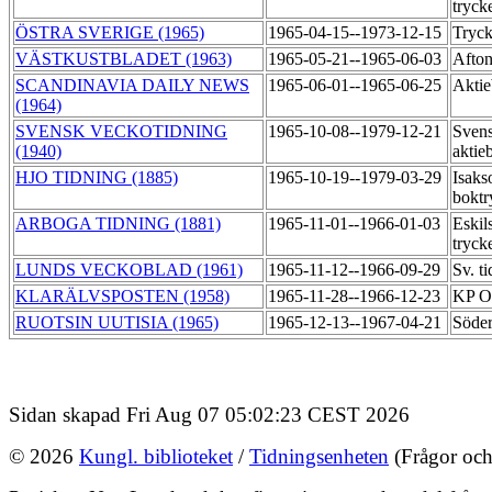
tryck
ÖSTRA SVERIGE (1965)
1965-04-15--1973-12-15
Tryck
VÄSTKUSTBLADET (1963)
1965-05-21--1965-06-03
Afton
SCANDINAVIA DAILY NEWS
1965-06-01--1965-06-25
Aktie
(1964)
SVENSK VECKOTIDNING
1965-10-08--1979-12-21
Svens
(1940)
aktie
HJO TIDNING (1885)
1965-10-19--1979-03-29
Isaks
boktr
ARBOGA TIDNING (1881)
1965-11-01--1966-01-03
Eskil
tryck
LUNDS VECKOBLAD (1961)
1965-11-12--1966-09-29
Sv. t
KLARÄLVSPOSTEN (1958)
1965-11-28--1966-12-23
KP O
RUOTSIN UUTISIA (1965)
1965-12-13--1967-04-21
Söder
Sidan skapad Fri Aug 07 05:02:23 CEST 2026
© 2026
Kungl. biblioteket
/
Tidningsenheten
(Frågor och