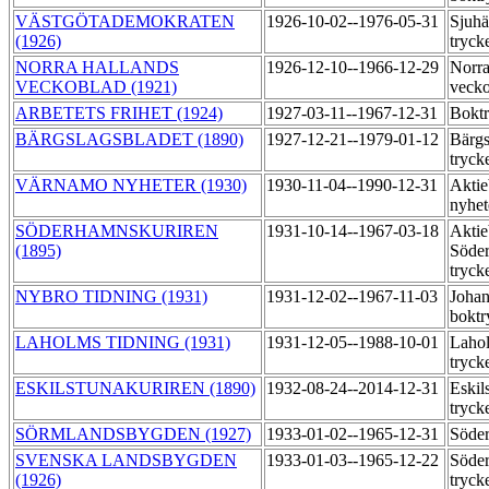
VÄSTGÖTADEMOKRATEN
1926-10-02--1976-05-31
Sjuhä
(1926)
tryck
NORRA HALLANDS
1926-12-10--1966-12-29
Norra
VECKOBLAD (1921)
vecko
ARBETETS FRIHET (1924)
1927-03-11--1967-12-31
Boktr
BÄRGSLAGSBLADET (1890)
1927-12-21--1979-01-12
Bärgs
tryck
VÄRNAMO NYHETER (1930)
1930-11-04--1990-12-31
Aktie
nyhet
SÖDERHAMNSKURIREN
1931-10-14--1967-03-18
Aktie
(1895)
Söder
tryck
NYBRO TIDNING (1931)
1931-12-02--1967-11-03
Joha
boktr
LAHOLMS TIDNING (1931)
1931-12-05--1988-10-01
Lahol
tryck
ESKILSTUNAKURIREN (1890)
1932-08-24--2014-12-31
Eskil
tryck
SÖRMLANDSBYGDEN (1927)
1933-01-02--1965-12-31
Söder
SVENSKA LANDSBYGDEN
1933-01-03--1965-12-22
Söder
(1926)
tryck