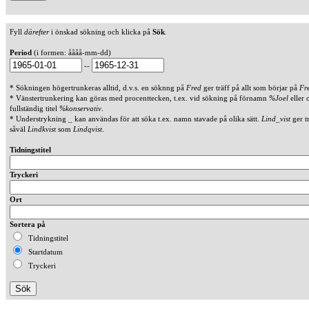
Fyll
därefter
i önskad sökning och klicka på
Sök
.
Period
(i formen: åååå-mm-dd)
--
* Sökningen högertrunkeras alltid, d.v.s. en söknng på
Fred
ger träff på allt som börjar på
Fr
* Vänstertrunkering kan göras med procenttecken, t.ex. vid sökning på förnamn
%Joel
eller 
fullständig titel
%konservativ
.
* Understrykning _ kan användas för att söka t.ex. namn stavade på olika sätt.
Lind_vist
ger t
såväl
Lindkvist
som
Lindqvist
.
Tidningstitel
Tryckeri
Ort
Sortera på
Tidningstitel
Startdatum
Tryckeri