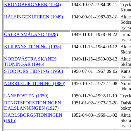
KRONOBERGAREN (1934)
1948-10-07--1984-09-11
Tryck
Kron
HÄLSINGEKURIREN (1949)
1949-09-01--1967-03-18
Aktie
Söder
tryck
ÖSTRA SMÅLAND (1928)
1949-11-01--1978-09-22
Tidn.
tryck
KLIPPANS TIDNING (1938)
1949-11-15--1984-03-12
Aktie
Skåne
NORDVÄSTRA SKÅNES
1949-11-15--1989-02-13
Aktie
TIDNINGAR (1946)
Skåne
STORFORS TIDNING (1950)
1950-07-01--1967-09-02
Karls
tryck
NORRTELJE TIDNING (1880)
1950-10-31--1977-11-08
Norrt
tidni
LÄNSPOSTEN (1950)
1950-11-30--1992-11-19
Tryck
BENGTSFORSTIDNINGEN
1951-01-02--1973-12-28
Dalsl
DALSLÄNNINGEN (1927)
boktr
KARLSBORGSTIDNINGEN
1952-04-03--1969-11-02
Aktie
(1915)
Skara
tryck