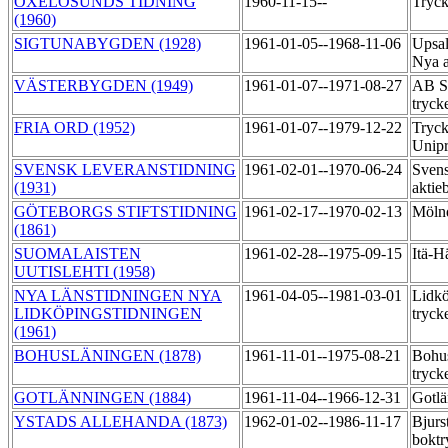
OXELÖSUNDS TIDNING
1960-11-15--
Tryck
(1960)
SIGTUNABYGDEN (1928)
1961-01-05--1968-11-06
Upsal
Nya a
VÄSTERBYGDEN (1949)
1961-01-07--1971-08-27
AB Sä
tryck
FRIA ORD (1952)
1961-01-07--1979-12-22
Tryck
Unipr
SVENSK LEVERANSTIDNING
1961-02-01--1970-06-24
Svens
(1931)
aktie
GÖTEBORGS STIFTSTIDNING
1961-02-17--1970-02-13
Mölnd
(1861)
SUOMALAISTEN
1961-02-28--1975-09-15
Itä-H
UUTISLEHTI (1958)
NYA LÄNSTIDNINGEN NYA
1961-04-05--1981-03-01
Lidkö
LIDKÖPINGSTIDNINGEN
tryck
(1961)
BOHUSLÄNINGEN (1878)
1961-11-01--1975-08-21
Bohu
tryck
GOTLÄNNINGEN (1884)
1961-11-04--1966-12-31
Gotlä
YSTADS ALLEHANDA (1873)
1962-01-02--1986-11-17
Bjur
boktr