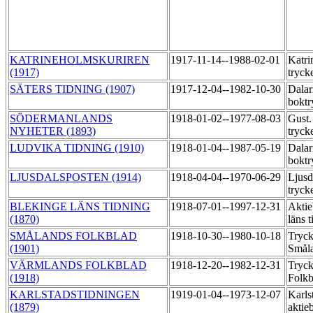
KATRINEHOLMSKURIREN
1917-11-14--1988-02-01
Katri
(1917)
tryck
SÄTERS TIDNING (1907)
1917-12-04--1982-10-30
Dalar
boktr
SÖDERMANLANDS
1918-01-02--1977-08-03
Gust.
NYHETER (1893)
tryck
LUDVIKA TIDNING (1910)
1918-01-04--1987-05-19
Dalar
boktr
LJUSDALSPOSTEN (1914)
1918-04-04--1970-06-29
Ljusd
tryck
BLEKINGE LÄNS TIDNING
1918-07-01--1997-12-31
Aktie
(1870)
läns 
SMÅLANDS FOLKBLAD
1918-10-30--1980-10-18
Tryck
(1901)
Smål
VÄRMLANDS FOLKBLAD
1918-12-20--1982-12-31
Tryc
(1918)
Folk
KARLSTADSTIDNINGEN
1919-01-04--1973-12-07
Karls
(1879)
aktie