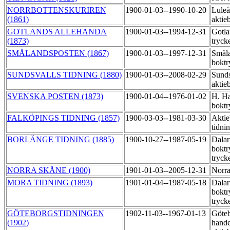
NORRBOTTENSKURIREN
1900-01-03--1990-10-20
Luleå
(1861)
aktie
GOTLANDS ALLEHANDA
1900-01-03--1994-12-31
Gotla
(1873)
tryck
SMÅLANDSPOSTEN (1867)
1900-01-03--1997-12-31
Småla
boktr
SUNDSVALLS TIDNING (1880)
1900-01-03--2008-02-29
Sunds
aktie
SVENSKA POSTEN (1873)
1900-01-04--1976-01-02
H. Ha
boktr
FALKÖPINGS TIDNING (1857)
1900-03-03--1981-03-30
Aktie
tidni
BORLÄNGE TIDNING (1885)
1900-10-27--1987-05-19
Dalar
boktr
tryck
NORRA SKÅNE (1900)
1901-01-03--2005-12-31
Norra
MORA TIDNING (1893)
1901-01-04--1987-05-18
Dalar
boktr
tryck
GÖTEBORGSTIDNINGEN
1902-11-03--1967-01-13
Göte
(1902)
hande