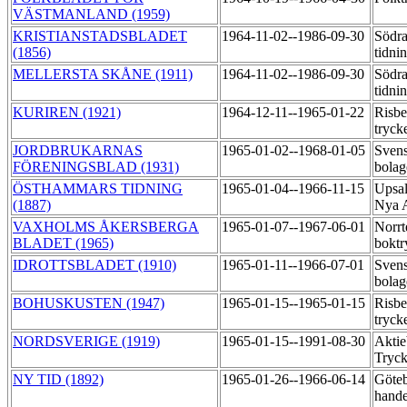
VÄSTMANLAND (1959)
KRISTIANSTADSBLADET
1964-11-02--1986-09-30
Södra
(1856)
tidni
MELLERSTA SKÅNE (1911)
1964-11-02--1986-09-30
Södra
tidni
KURIREN (1921)
1964-12-11--1965-01-22
Risbe
tryck
JORDBRUKARNAS
1965-01-02--1968-01-05
Svens
FÖRENINGSBLAD (1931)
bola
ÖSTHAMMARS TIDNING
1965-01-04--1966-11-15
Upsal
(1887)
Nya 
VAXHOLMS ÅKERSBERGA
1965-01-07--1967-06-01
Norrt
BLADET (1965)
boktr
IDROTTSBLADET (1910)
1965-01-11--1966-07-01
Svens
bola
BOHUSKUSTEN (1947)
1965-01-15--1965-01-15
Risbe
tryck
NORDSVERIGE (1919)
1965-01-15--1991-08-30
Aktie
Tryck
NY TID (1892)
1965-01-26--1966-06-14
Göte
hande