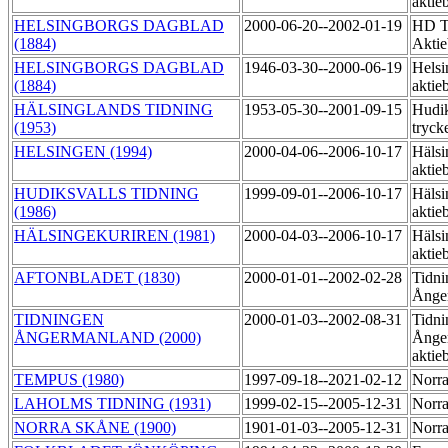
aktie
HELSINGBORGS DAGBLAD
2000-06-20--2002-01-19
HD Ti
(1884)
Akti
HELSINGBORGS DAGBLAD
1946-03-30--2000-06-19
Helsi
(1884)
aktie
HÄLSINGLANDS TIDNING
1953-05-30--2001-09-15
Hudik
(1953)
tryck
HELSINGEN (1994)
2000-04-06--2006-10-17
Hälsi
aktie
HUDIKSVALLS TIDNING
1999-09-01--2006-10-17
Hälsi
(1986)
aktie
HÄLSINGEKURIREN (1981)
2000-04-03--2006-10-17
Hälsi
aktie
AFTONBLADET (1830)
2000-01-01--2002-02-28
Tidni
Ånge
TIDNINGEN
2000-01-03--2002-08-31
Tidni
ÅNGERMANLAND (2000)
Ånge
aktie
TEMPUS (1980)
1997-09-18--2021-02-12
Norra
LAHOLMS TIDNING (1931)
1999-02-15--2005-12-31
Norra
NORRA SKÅNE (1900)
1901-01-03--2005-12-31
Norra