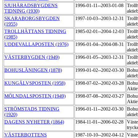
SJUHÄRADSBYGDENS
1996-01-11--2003-01-08
Trollh
TIDNING (1930)
aktie
SKARABORGSBYGDEN
1997-10-03--2003-12-31
Trollh
(1955)
aktie
TROLLHÄTTANS TIDNING
1985-02-01--2004-12-03
Trollh
(1985)
aktie
UDDEVALLAPOSTEN (1976)
1996-01-04--2004-08-31
Trollh
aktie
VÄSTERBYGDEN (1949)
1996-01-05--2003-12-31
Trollh
aktie
BOHUSLÄNINGEN (1878)
1999-01-02--2002-03-30
Bohu
aktie
KUNGÄLVSPOSTEN (1958)
1998-07-02--2002-03-28
Bohu
Akti
MÖLNDALSPOSTEN (1949)
1998-07-08--2002-03-27
Bohu
Akti
STRÖMSTADS TIDNING
1996-01-11--2002-03-30
Bohus
(1920)
aktie
DAGENS NYHETER (1864)
1984-11-01--2006-02-28
Väste
tryck
VÄSTERBOTTENS
1987-10-10--2002-04-12
Väste