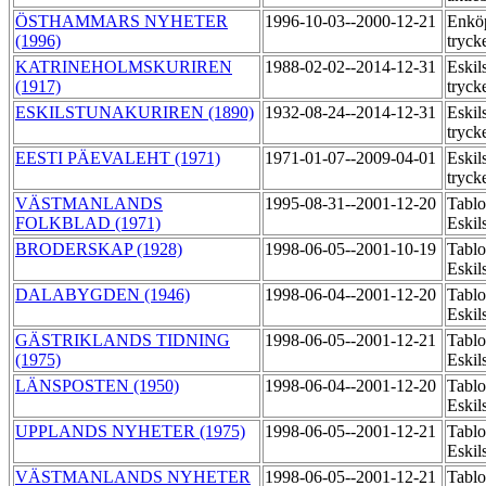
ÖSTHAMMARS NYHETER
1996-10-03--2000-12-21
Enköp
(1996)
tryck
KATRINEHOLMSKURIREN
1988-02-02--2014-12-31
Eskil
(1917)
tryck
ESKILSTUNAKURIREN (1890)
1932-08-24--2014-12-31
Eskil
tryck
EESTI PÄEVALEHT (1971)
1971-01-07--2009-04-01
Eskil
tryck
VÄSTMANLANDS
1995-08-31--2001-12-20
Tablo
FOLKBLAD (1971)
Eskil
BRODERSKAP (1928)
1998-06-05--2001-10-19
Tablo
Eskil
DALABYGDEN (1946)
1998-06-04--2001-12-20
Tablo
Eskil
GÄSTRIKLANDS TIDNING
1998-06-05--2001-12-21
Tablo
(1975)
Eskil
LÄNSPOSTEN (1950)
1998-06-04--2001-12-20
Tablo
Eskil
UPPLANDS NYHETER (1975)
1998-06-05--2001-12-21
Tablo
Eskil
VÄSTMANLANDS NYHETER
1998-06-05--2001-12-21
Tablo