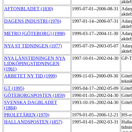
aktie
AFTONBLADET (1830)
1995-07-01--2006-08-31
Adarg
aktie
DAGENS INDUSTRI (1976)
1997-01-14--2006-07-31
Adarg
aktie
METRO [GÖTEBORG] (1998)
1999-03-17--2004-11-30
Adarg
aktie
NYA ST TIDNINGEN (1977)
1995-07-19--2003-05-07
Adarg
aktie
NYA LÄNSTIDNINGEN NYA
1997-10-01--2002-04-30
GP-T
LIDKÖPINGSTIDNINGEN
(1961)
ARBETET NY TID (1999)
1999-11-03--2000-09-30
Göteb
tekni
GT (1995)
1995-04-17--2002-05-09
Göteb
GÖTEBORGSPOSTEN (1859)
1990-01-10--2002-04-30
Göteb
SVENSKA DAGBLADET
1993-10-19--2002-04-30
Göteb
(1884)
PROLETÄREN (1970)
1979-01-05--2006-12-21
HS-of
HALLANDSPOSTEN (1857)
1995-01-01--2002-03-31
Halla
tidni