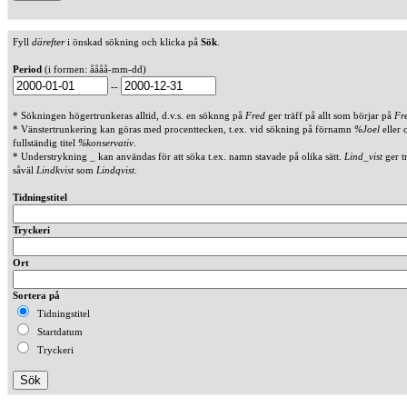
Fyll
därefter
i önskad sökning och klicka på
Sök
.
Period
(i formen: åååå-mm-dd)
--
* Sökningen högertrunkeras alltid, d.v.s. en söknng på
Fred
ger träff på allt som börjar på
Fr
* Vänstertrunkering kan göras med procenttecken, t.ex. vid sökning på förnamn
%Joel
eller 
fullständig titel
%konservativ
.
* Understrykning _ kan användas för att söka t.ex. namn stavade på olika sätt.
Lind_vist
ger t
såväl
Lindkvist
som
Lindqvist
.
Tidningstitel
Tryckeri
Ort
Sortera på
Tidningstitel
Startdatum
Tryckeri