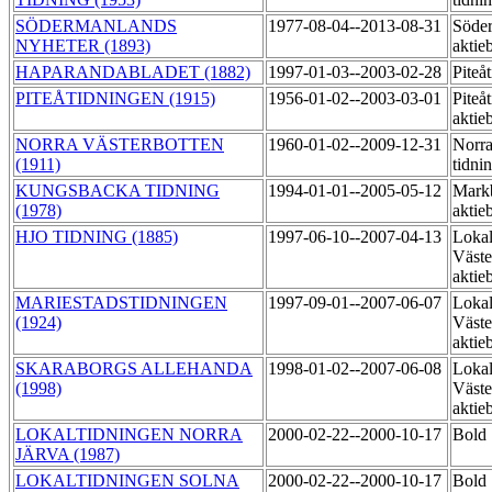
SÖDERMANLANDS
1977-08-04--2013-08-31
Söder
NYHETER (1893)
aktie
HAPARANDABLADET (1882)
1997-01-03--2003-02-28
Piteå
PITEÅTIDNINGEN (1915)
1956-01-02--2003-03-01
Piteå
aktie
NORRA VÄSTERBOTTEN
1960-01-02--2009-12-31
Norra
(1911)
tidni
KUNGSBACKA TIDNING
1994-01-01--2005-05-12
Markb
(1978)
aktie
HJO TIDNING (1885)
1997-06-10--2007-04-13
Lokal
Väste
aktie
MARIESTADSTIDNINGEN
1997-09-01--2007-06-07
Lokal
(1924)
Väste
aktie
SKARABORGS ALLEHANDA
1998-01-02--2007-06-08
Lokal
(1998)
Väste
aktie
LOKALTIDNINGEN NORRA
2000-02-22--2000-10-17
Bold
JÄRVA (1987)
LOKALTIDNINGEN SOLNA
2000-02-22--2000-10-17
Bold