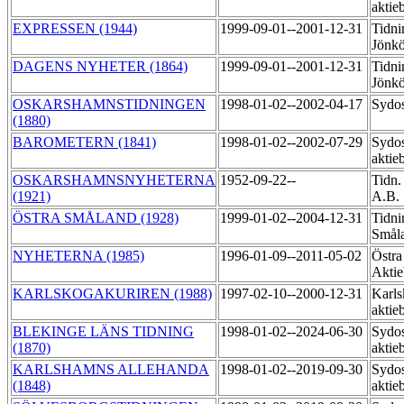
aktie
EXPRESSEN (1944)
1999-09-01--2001-12-31
Tidni
Jönk
DAGENS NYHETER (1864)
1999-09-01--2001-12-31
Tidni
Jönk
OSKARSHAMNSTIDNINGEN
1998-01-02--2002-04-17
Sydos
(1880)
BAROMETERN (1841)
1998-01-02--2002-07-29
Sydos
aktie
OSKARSHAMNSNYHETERNA
1952-09-22--
Tidn.
(1921)
A.B.
ÖSTRA SMÅLAND (1928)
1999-01-02--2004-12-31
Tidni
Småla
NYHETERNA (1985)
1996-01-09--2011-05-02
Östra
Akti
KARLSKOGAKURIREN (1988)
1997-02-10--2000-12-31
Karls
aktie
BLEKINGE LÄNS TIDNING
1998-01-02--2024-06-30
Sydos
(1870)
aktie
KARLSHAMNS ALLEHANDA
1998-01-02--2019-09-30
Sydos
(1848)
aktie