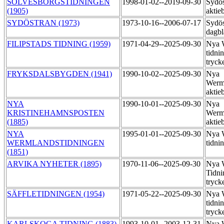
SÖLVESBORGSTIDNINGEN
1998-01-02--2019-09-30
Sydos
(1905)
aktie
SYDÖSTRAN (1973)
1973-10-16--2006-07-17
Sydös
dagbl
FILIPSTADS TIDNING (1959)
1971-04-29--2025-09-30
Nya 
tidni
tryck
FRYKSDALSBYGDEN (1941)
1990-10-02--2025-09-30
Nya
Werm
aktie
NYA
1990-10-01--2025-09-30
Nya
KRISTINEHAMNSPOSTEN
Werm
(1885)
aktie
NYA
1995-01-01--2025-09-30
Nya 
WERMLANDSTIDNINGEN
tidni
(1851)
ARVIKA NYHETER (1895)
1970-11-06--2025-09-30
Nya 
Tidni
tryck
SÄFFLETIDNINGEN (1954)
1971-05-22--2025-09-30
Nya 
tidni
tryck
KARLSKOGA TIDNING (1883)
1993-10-01--2003-12-31
Nya 