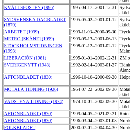
aktie
KVÄLLSPOSTEN (1995)
1995-04-17--2001-12-31
Sydsv
aktie
SYDSVENSKA DAGBLADET
1995-05-02--2001-01-12
Sydsv
(1870)
aktie
ARBETET (1999)
1999-11-03--2000-09-30
Tryck
METRO [SKÅNE] (1999)
1999-09-13--2001-06-13
Tryck
STOCKHOLMSTIDNINGEN
1998-01-12--2001-02-12
Tryck
(1993)
Mal
LIBERACIÓN (1981)
1995-01-01--2002-12-31
ZM of
SVERIGENYTT (1948)
1992-02-14--2003-01-27
Tidni
Åland
AFTONBLADET (1830)
1996-10-10--2000-09-30
Helpr
MOTALA TIDNING (1926)
1964-07-22--2002-09-30
Motal
aktie
VADSTENA TIDNING (1974)
1974-10-01--2002-09-30
Motal
aktie
AFTONBLADET (1830)
1999-04-05--2021-09-21
Roto
AFTONBLADET (1830)
1996-03-04--2003-01-08
Norrk
FOLKBLADET
2000-07-01--2004-04-30
Norrk