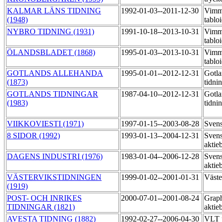
KALMAR LÄNS TIDNING
1992-01-03--2011-12-30
Vimme
(1948)
tablo
NYBRO TIDNING (1931)
1991-10-18--2013-10-31
Vimme
tablo
ÖLANDSBLADET (1868)
1995-01-03--2013-10-31
Vimme
tablo
GOTLANDS ALLEHANDA
1995-01-01--2012-12-31
Gotla
(1873)
tidni
GOTLANDS TIDNINGAR
1987-04-10--2012-12-31
Gotla
(1983)
tidni
VIIKKOVIESTI (1971)
1997-01-15--2003-08-28
Svens
8 SIDOR (1992)
1993-01-13--2004-12-31
Svens
aktie
DAGENS INDUSTRI (1976)
1983-01-04--2006-12-28
Svens
aktie
VÄSTERVIKSTIDNINGEN
1999-01-02--2001-01-31
Väste
(1919)
POST- OCH INRIKES
2000-07-01--2001-08-24
Graph
TIDNINGAR (1821)
aktie
AVESTA TIDNING (1882)
1992-02-27--2006-04-30
VLT 