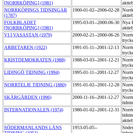
[NORRKÖPING] (1981)
aktie
NORRKÖPINGS TIDNINGAR
1900-01-02--2006-02-28
Norrk
(1787)
aktie
FOLKBLADET
1995-03-01--2000-06-30
Nya F
[NORRKÖPING] (1981)
aktie
VI I VASASTAN (1979)
2000-02-21--2000-06-26
Norrt
tryck
ARBETAREN (1922)
1991-01-11--2001-12-13
Norrt
tryck
KRISTDEMOKRATEN (1988)
1988-03-03--2001-12-21
Norrt
tryck
LIDINGÖ TIDNING (1994)
1995-01-11--2001-12-27
Norrt
tryck
NORRTELJE TIDNING (1880)
1991-01-02--2001-12-28
Norrt
tryck
SKÄRGÅRDEN (1996)
2000-11-16--2001-12-27
Norrt
tidni
INTERNATIONALEN (1974)
1980-01-02--2001-12-31
Norrt
tidni
aktie
SÖDERMANLANDS LÄNS
1953-05-05--
Söder
TIDNING (1953)
tidni