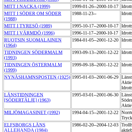
MITT I NACKA (1999)
1999-01-26--2000-10-17
Idrot
MITT I SÖDER OM SÖDER
1988-11-23--
Idrot
(1988)
MITT I TYRESÖ (1989)
1995-10-17--2000-10-17
Idrot
MITT I VÄRMDÖ (1996)
1996-11-17--2000-10-17
Idrot
RUOTSIN SUOMALAINEN
1984-01-05--2001-12-20
Idrot
(1964)
TIDNINGEN SÖDERMALM
1993-09-13--2001-12-22
Idrot
(1993)
TIDNINGEN ÖSTERMALM
1999-09-18--2001-12-22
Idrot
(1999)
NYNÄSHAMNSPOSTEN (1925)
1995-01-03--2001-06-29
Länst
Aktie
Idrot
LÄNSTIDNINGEN
1995-03-01--2001-06-30
Länst
[SÖDERTÄLJE] (1963)
Söder
Aktie
MILJÖMAGASINET (1992)
1994-04-15--2001-12-22
Norrt
Tryc
ELFSBORGS LÄNS
1986-02-20--2004-12-03
Trollh
ALLEHANDA (1984)
aktie