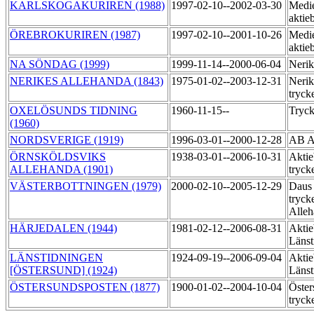
KARLSKOGAKURIREN (1988)
1997-02-10--2002-03-30
Medie
aktie
ÖREBROKURIREN (1987)
1997-02-10--2001-10-26
Medie
aktie
NA SÖNDAG (1999)
1999-11-14--2000-06-04
Nerik
NERIKES ALLEHANDA (1843)
1975-01-02--2003-12-31
Nerik
tryck
OXELÖSUNDS TIDNING
1960-11-15--
Tryck
(1960)
NORDSVERIGE (1919)
1996-03-01--2000-12-28
AB A
ÖRNSKÖLDSVIKS
1938-03-01--2006-10-31
Aktie
ALLEHANDA (1901)
tryck
VÄSTERBOTTNINGEN (1979)
2000-02-10--2005-12-29
Daus
tryck
Alle
HÄRJEDALEN (1944)
1981-02-12--2006-08-31
Aktie
Länst
LÄNSTIDNINGEN
1924-09-19--2006-09-04
Aktie
[ÖSTERSUND] (1924)
Länst
ÖSTERSUNDSPOSTEN (1877)
1900-01-02--2004-10-04
Öster
tryck