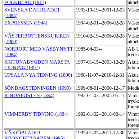
FOLKBLAD (1917)
aktie
SVENSKA DAGBLADET
1993-10-19--2001-12-03
Väste
(1884)
EXPRESSEN (1944)
1994-02-01--2006-02-28
Väste
aktie
VÄSTERBOTTENSKURIREN
1910-02-19--2006-02-28
Väste
(1900)
aktie
NORRORT MED VÄSBYNYTT
1985-04-03--
AB Up
(1984)
tryck
SIGTUNABYGDEN MÄRSTA
1997-01-15--2003-12-29
Aktie
TIDNING (1997)
tidni
UPSALA NYA TIDNING (1890)
1968-11-07--2010-12-31
Aktie
tidni
SÖNDAGSTIDNINGEN (1999)
1999-08-01--2000-12-17
Medi
KINDAPOSTEN (1894)
1992-01-03--2005-05-17
Vimme
tryck
fören
VIMMERBY TIDNING (1884)
1992-01-02--2018-02-14
Vimme
tryck
fören
VÄXJÖBLADET
1995-01-05--2011-12-30
Vimm
KRONOBERGAREN (1995)
tryck