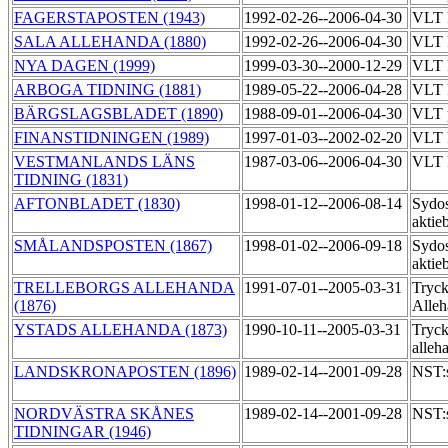
FAGERSTAPOSTEN (1943)
1992-02-26--2006-04-30
VLT 
SALA ALLEHANDA (1880)
1992-02-26--2006-04-30
VLT 
NYA DAGEN (1999)
1999-03-30--2000-12-29
VLT 
ARBOGA TIDNING (1881)
1989-05-22--2006-04-28
VLT P
BÄRGSLAGSBLADET (1890)
1988-09-01--2006-04-30
VLT p
FINANSTIDNINGEN (1989)
1997-01-03--2002-02-20
VLT P
VESTMANLANDS LÄNS
1987-03-06--2006-04-30
VLT P
TIDNING (1831)
AFTONBLADET (1830)
1998-01-12--2006-08-14
Sydos
aktie
SMÅLANDSPOSTEN (1867)
1998-01-02--2006-09-18
Sydos
aktie
TRELLEBORGS ALLEHANDA
1991-07-01--2005-03-31
Tryck
(1876)
Alle
YSTADS ALLEHANDA (1873)
1990-10-11--2005-03-31
Tryck
alleh
LANDSKRONAPOSTEN (1896)
1989-02-14--2001-09-28
NST:s
NORDVÄSTRA SKÅNES
1989-02-14--2001-09-28
NST:s
TIDNINGAR (1946)