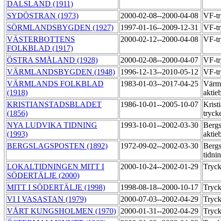
DALSLAND (1911)
SYDÖSTRAN (1973)
2000-02-08--2000-04-08
VF-t
SÖRMLANDSBYGDEN (1927)
1997-01-16--2009-12-31
VF-t
VÄSTERBOTTENS
2000-02-12--2000-04-08
VF-t
FOLKBLAD (1917)
ÖSTRA SMÅLAND (1928)
2000-02-08--2000-04-07
VF-t
VÄRMLANDSBYGDEN (1948)
1996-12-13--2010-05-12
VF-tr
VÄRMLANDS FOLKBLAD
1983-01-03--2017-04-25
Värml
(1918)
aktie
KRISTIANSTADSBLADET
1986-10-01--2005-10-07
Krist
(1856)
tryck
NYA LUDVIKA TIDNING
1993-10-01--2002-03-30
Bergs
(1993)
aktie
BERGSLAGSPOSTEN (1892)
1972-09-02--2002-03-30
Bergs
tidni
LOKALTIDNINGEN MITT I
2000-10-24--2002-01-29
Tryc
SÖDERTÄLJE (2000)
MITT I SÖDERTÄLJE (1998)
1998-08-18--2000-10-17
Tryc
VI I VASASTAN (1979)
2000-07-03--2002-04-29
Tryc
VÅRT KUNGSHOLMEN (1970)
2000-01-31--2002-04-29
Tryc