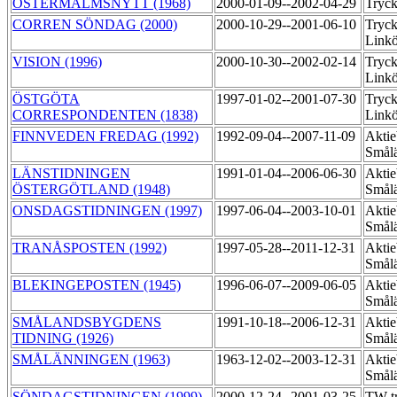
ÖSTERMALMSNYTT (1968)
2000-01-09--2002-04-29
Tryc
CORREN SÖNDAG (2000)
2000-10-29--2001-06-10
Tryck
Link
VISION (1996)
2000-10-30--2002-02-14
Tryck
Link
ÖSTGÖTA
1997-01-02--2001-07-30
Tryck
CORRESPONDENTEN (1838)
Linkö
FINNVEDEN FREDAG (1992)
1992-09-04--2007-11-09
Aktie
Smål
LÄNSTIDNINGEN
1991-01-04--2006-06-30
Aktie
ÖSTERGÖTLAND (1948)
Smål
ONSDAGSTIDNINGEN (1997)
1997-06-04--2003-10-01
Aktie
Smål
TRANÅSPOSTEN (1992)
1997-05-28--2011-12-31
Aktie
Smål
BLEKINGEPOSTEN (1945)
1996-06-07--2009-06-05
Aktie
Smål
SMÅLANDSBYGDENS
1991-10-18--2006-12-31
Aktie
TIDNING (1926)
Smål
SMÅLÄNNINGEN (1963)
1963-12-02--2003-12-31
Aktie
Smålä
SÖNDAGSTIDNINGEN (1999)
2000-12-24--2001-03-25
TW-t