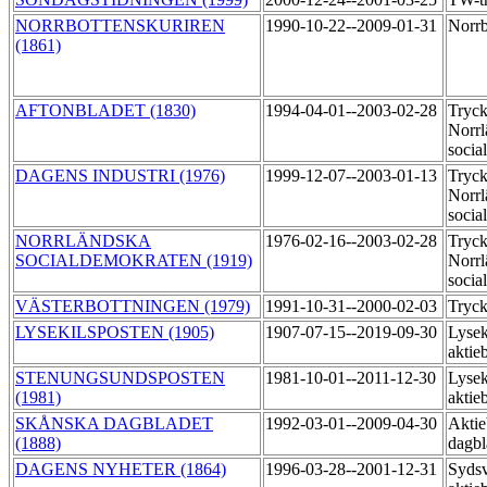
NORRBOTTENSKURIREN
1990-10-22--2009-01-31
Norrb
(1861)
AFTONBLADET (1830)
1994-04-01--2003-02-28
Tryck
Norrl
socia
DAGENS INDUSTRI (1976)
1999-12-07--2003-01-13
Tryck
Norrl
socia
NORRLÄNDSKA
1976-02-16--2003-02-28
Tryck
SOCIALDEMOKRATEN (1919)
Norrl
socia
VÄSTERBOTTNINGEN (1979)
1991-10-31--2000-02-03
Tryc
LYSEKILSPOSTEN (1905)
1907-07-15--2019-09-30
Lysek
aktie
STENUNGSUNDSPOSTEN
1981-10-01--2011-12-30
Lysek
(1981)
aktie
SKÅNSKA DAGBLADET
1992-03-01--2009-04-30
Aktie
(1888)
dagb
DAGENS NYHETER (1864)
1996-03-28--2001-12-31
Sydsv