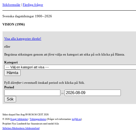
Sökformulär
|
Färdiga frågor
Svenska dagstidningar 1900--2026
VISION (1996)
Visa alla kategorier direkt!
eller
Begränsa sökningen genom att
först
välja en kategori att söka på och klicka på Hämta.
Kategori
Fyll
därefter
i eventuell önskad period och klicka på Sök.
Period
--
Sidan skapad Sun Aug 09 08:56:56 CEST 2026
© 2026
Kungl. biblioteket
/
Tidningsenheten
(Frågor och information:
te@kb.se
)
Projektet Nya Lundstedt har finansierats med medel från
Stiftelsen Riksbankens Jubileumsfond