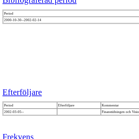
Bibliograferad period
Period
2000-10-30--2002-02-14
Efterföljare
Period
Efterföljare
Kommentar
2002-03-05--
Finanstidningen och Visio
Frekvens