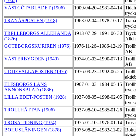
(1905)
boktr
VÄSTGÖTABLADET (1906)
1909-04-20--1981-04-14
Tida
tryck
TRANÅSPOSTEN (1918)
1963-02-04--1978-10-17
Tran
tryck
TRELLEBORGS ALLEHANDA
1913-07-29--1991-06-30
Tryck
(1876)
Alle
GÖTEBORGSKURIREN (1976)
1976-11-26--1986-12-19
Trollh
AB
VÄSTERBYGDEN (1949)
1974-01-03--1990-07-13
Trollh
AB
UDDEVALLAPOSTEN (1976)
1976-09-23--1992-06-25
Trollh
aktie
ELFSBORGS LÄNS
1967-01-03--1984-05-15
Troll
ANNONSBLAD (1886)
tryck
LILLA EDET-POSTEN (1928)
1937-08-05--1998-02-05
Troll
tryck
TROLLHÄTTAN (1906)
1937-08-10--1985-01-26
Troll
tryck
TROSA TIDNING (1974)
1975-01-10--1976-01-14
Trosa
BOHUSLÄNINGEN (1878)
1975-08-22--1983-11-02
Bohu
aktie