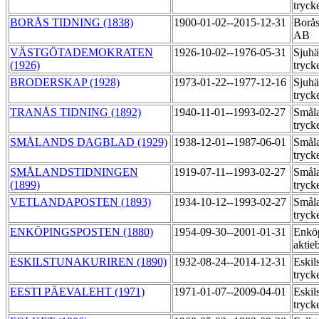
tryck
BORÅS TIDNING (1838)
1900-01-02--2015-12-31
Borås
AB
VÄSTGÖTADEMOKRATEN
1926-10-02--1976-05-31
Sjuhä
(1926)
tryck
BRODERSKAP (1928)
1973-01-22--1977-12-16
Sjuhä
tryck
TRANÅS TIDNING (1892)
1940-11-01--1993-02-27
Småla
tryck
SMÅLANDS DAGBLAD (1929)
1938-12-01--1987-06-01
Småla
tryck
SMÅLANDSTIDNINGEN
1919-07-11--1993-02-27
Småla
(1899)
tryck
VETLANDAPOSTEN (1893)
1934-10-12--1993-02-27
Småla
tryck
ENKÖPINGSPOSTEN (1880)
1954-09-30--2001-01-31
Enköp
aktie
ESKILSTUNAKURIREN (1890)
1932-08-24--2014-12-31
Eskil
tryck
EESTI PÄEVALEHT (1971)
1971-01-07--2009-04-01
Eskil
tryck