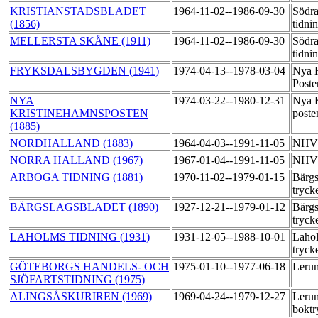
KRISTIANSTADSBLADET
1964-11-02--1986-09-30
Södra
(1856)
tidni
MELLERSTA SKÅNE (1911)
1964-11-02--1986-09-30
Södra
tidni
FRYKSDALSBYGDEN (1941)
1974-04-13--1978-03-04
Nya K
Post
NYA
1974-03-22--1980-12-31
Nya K
KRISTINEHAMNSPOSTEN
poste
(1885)
NORDHALLAND (1883)
1964-04-03--1991-11-05
NHV:
NORRA HALLAND (1967)
1967-01-04--1991-11-05
NHV:
ARBOGA TIDNING (1881)
1970-11-02--1979-01-15
Bärgs
tryck
BÄRGSLAGSBLADET (1890)
1927-12-21--1979-01-12
Bärgs
tryck
LAHOLMS TIDNING (1931)
1931-12-05--1988-10-01
Lahol
tryck
GÖTEBORGS HANDELS- OCH
1975-01-10--1977-06-18
Leru
SJÖFARTSTIDNING (1975)
ALINGSÅSKURIREN (1969)
1969-04-24--1979-12-27
Leru
boktr