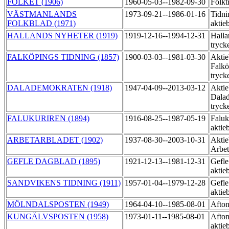
FOLKET (1906)
1960-05-03--1982-09-30
Folkt
VÄSTMANLANDS
1973-09-21--1986-01-16
Tidni
FOLKBLAD (1971)
aktie
HALLANDS NYHETER (1919)
1919-12-16--1994-12-31
Halla
tryck
FALKÖPINGS TIDNING (1857)
1900-03-03--1981-03-30
Aktie
Falkö
tryck
DALADEMOKRATEN (1918)
1947-04-09--2013-03-12
Aktie
Dala
tryck
FALUKURIREN (1894)
1916-08-25--1987-05-19
Faluk
aktie
ARBETARBLADET (1902)
1937-08-30--2003-10-31
Aktie
Arbet
GEFLE DAGBLAD (1895)
1921-12-13--1981-12-31
Gefle
aktie
SANDVIKENS TIDNING (1911)
1957-01-04--1979-12-28
Gefle
aktie
MÖLNDALSPOSTEN (1949)
1964-04-10--1985-08-01
Afton
KUNGÄLVSPOSTEN (1958)
1973-01-11--1985-08-01
Afton
aktie