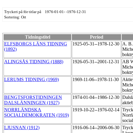
Tryckeri på för titlar på 1976-01-01- -1976-12-31
Sortering: Ort
Tidningstitel
Period
ELFSBORGS LÄNS TIDNING
1925-05-31--1978-12-30
A. B.
(1892)
Miche
boktr
ALINGSÅS TIDNING (1888)
1926-05-31--2001-12-31
AB W
Miche
boktr
LERUMS TIDNING (1969)
1969-11-06--1978-11-30
Aktie
Miche
boktr
BENGTSFORSTIDNINGEN
1974-01-04--1986-12-30
Dalsl
DALSLÄNNINGEN (1927)
aktie
NORRLÄNDSKA
1919-10-22--1976-02-14
Tryck
SOCIALDEMOKRATEN (1919)
Norrl
socia
LJUSNAN (1912)
1916-06-14--2006-06-30
Tryck
Ljus