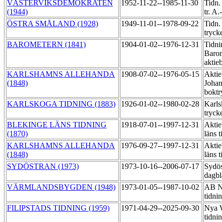
VÄSTERVIKSDEMOKRATEN
1952-11-22--1985-11-30
Tidn.
(1944)
tr. A
ÖSTRA SMÅLAND (1928)
1949-11-01--1978-09-22
Tidn.
tryck
BAROMETERN (1841)
1904-01-02--1976-12-31
Tidni
Baro
aktie
KARLSHAMNS ALLEHANDA
1908-07-02--1976-05-15
Aktie
(1848)
Johan
boktr
KARLSKOGA TIDNING (1883)
1926-01-02--1980-02-28
Karls
tryck
BLEKINGE LÄNS TIDNING
1918-07-01--1997-12-31
Aktie
(1870)
läns 
KARLSHAMNS ALLEHANDA
1976-09-27--1997-12-31
Aktie
(1848)
läns 
SYDÖSTRAN (1973)
1973-10-16--2006-07-17
Sydös
dagbl
VÄRMLANDSBYGDEN (1948)
1973-01-05--1987-10-02
AB N
tidni
FILIPSTADS TIDNING (1959)
1971-04-29--2025-09-30
Nya 
tidni