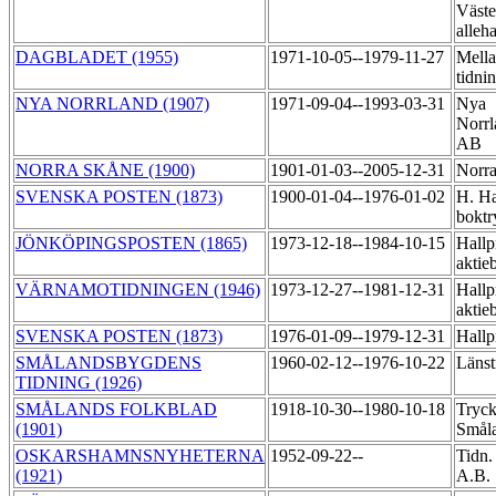
Väste
alleh
DAGBLADET (1955)
1971-10-05--1979-11-27
Mella
tidni
NYA NORRLAND (1907)
1971-09-04--1993-03-31
Nya
Norrl
AB
NORRA SKÅNE (1900)
1901-01-03--2005-12-31
Norra
SVENSKA POSTEN (1873)
1900-01-04--1976-01-02
H. Ha
boktr
JÖNKÖPINGSPOSTEN (1865)
1973-12-18--1984-10-15
Hallp
aktie
VÄRNAMOTIDNINGEN (1946)
1973-12-27--1981-12-31
Hallp
aktie
SVENSKA POSTEN (1873)
1976-01-09--1979-12-31
Hallp
SMÅLANDSBYGDENS
1960-02-12--1976-10-22
Länst
TIDNING (1926)
SMÅLANDS FOLKBLAD
1918-10-30--1980-10-18
Tryck
(1901)
Smål
OSKARSHAMNSNYHETERNA
1952-09-22--
Tidn.
(1921)
A.B.