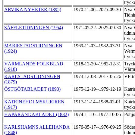
tryck
ARVIKA NYHETER (1895)
1970-11-06--2025-09-30
Nya 
Tidni
tryck
SÄFFLETIDNINGEN (1954)
1971-05-22--2025-09-30
Nya 
tidni
tryck
MARIESTADSTIDNINGEN
1969-11-03--1982-03-31
Nya
(1924)
Werml
tryck
VÄRMLANDS FOLKBLAD
1918-12-20--1982-12-31
Tryck
(1918)
Värm
KARLSTADSTIDNINGEN
1973-12-08--2017-05-26
VF-t
(1879)
ÖSTGÖTABLADET (1893)
1975-12-19--1979-12-19
Katri
tryck
KATRINEHOLMSKURIREN
1917-11-14--1988-02-01
Katri
(1917)
tryck
HAPARANDABLADET (1882)
1974-11-16--1977-10-06
Pohj
KARLSHAMNS ALLEHANDA
1976-05-17--1976-09-25
Södra
(1848)
tidni