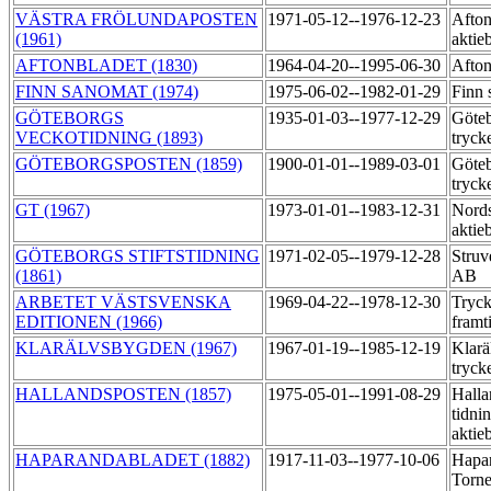
VÄSTRA FRÖLUNDAPOSTEN
1971-05-12--1976-12-23
Afton
(1961)
aktie
AFTONBLADET (1830)
1964-04-20--1995-06-30
Afton
FINN SANOMAT (1974)
1975-06-02--1982-01-29
Finn 
GÖTEBORGS
1935-01-03--1977-12-29
Göteb
VECKOTIDNING (1893)
tryck
GÖTEBORGSPOSTEN (1859)
1900-01-01--1989-03-01
Göteb
tryck
GT (1967)
1973-01-01--1983-12-31
Nords
aktie
GÖTEBORGS STIFTSTIDNING
1971-02-05--1979-12-28
Struv
(1861)
AB
ARBETET VÄSTSVENSKA
1969-04-22--1978-12-30
Tryck
EDITIONEN (1966)
framt
KLARÄLVSBYGDEN (1967)
1967-01-19--1985-12-19
Klarä
tryck
HALLANDSPOSTEN (1857)
1975-05-01--1991-08-29
Halla
tidni
aktie
HAPARANDABLADET (1882)
1917-11-03--1977-10-06
Hapa
Torne