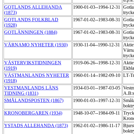
GOTLANDS ALLEHANDA
1900-01-03--1994-12-31
Gotla
(1873)
tryck
GOTLANDS FOLKBLAD
1967-01-02--1983-08-31
Gotla
(1928)
tryck
GOTLÄNNINGEN (1884)
1967-01-02--1983-08-31
Gotla
tryck
VÄRNAMO NYHETER (1930)
1930-11-04--1990-12-31
Aktie
Värn
tryck
VÄSTERVIKSTIDNINGEN
1919-06-26--1998-12-31
Aktie
(1919)
Ekbl
VÄSTMANLANDS NYHETER
1960-01-14--1982-09-10
LT-T
(1918)
VESTMANLANDS LÄNS
1934-03-01--1987-03-05
Vestm
TIDNING (1831)
A.B:s
SMÅLANDSPOSTEN (1867)
1900-01-03--1997-12-31
Småla
boktr
KRONOBERGAREN (1934)
1948-10-07--1984-09-11
Tryck
Kron
YSTADS ALLEHANDA (1873)
1962-01-02--1986-11-17
Bjur
boktr