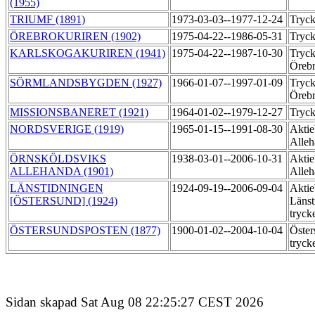
(1955)
TRIUMF (1891)
1973-03-03--1977-12-24
Tryck
ÖREBROKURIREN (1902)
1975-04-22--1986-05-31
Tryck
KARLSKOGAKURIREN (1941)
1975-04-22--1987-10-30
Tryck
Örebr
SÖRMLANDSBYGDEN (1927)
1966-01-07--1997-01-09
Tryck
Örebr
MISSIONSBANERET (1921)
1964-01-02--1979-12-27
Tryck
NORDSVERIGE (1919)
1965-01-15--1991-08-30
Aktie
Alleh
ÖRNSKÖLDSVIKS
1938-03-01--2006-10-31
Aktie
ALLEHANDA (1901)
Alleh
LÄNSTIDNINGEN
1924-09-19--2006-09-04
Aktie
[ÖSTERSUND] (1924)
Länst
tryck
ÖSTERSUNDSPOSTEN (1877)
1900-01-02--2004-10-04
Öster
tryck
Sidan skapad Sat Aug 08 22:25:27 CEST 2026