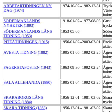
ARBETARTIDNINGEN NY
1974-10-02--1982-12-31
Tryck
DAG (1974)
Väste
bokt
SÖDERMANLANDS
1918-01-02--1977-08-03
Gust.
NYHETER (1893)
tryck
SÖDERMANLANDS LÄNS
1953-05-05--
Söder
TIDNING (1953)
tidni
PITEÅTIDNINGEN (1915)
1956-01-02--2003-03-01
Piteå
aktie
AVESTA TIDNING (1882)
1905-01-05--1992-02-25
Ågre
boktr
aktie
FAGERSTAPOSTEN (1943)
1963-09-30--1992-02-24
Ågre
boktr
aktie
SALA ALLEHANDA (1880)
1905-01-04--1992-02-25
Ågre
boktr
aktie
SKARABORGS LÄNS
1956-12-01--1981-03-02
Skara
TIDNING (1884)
tryck
SKARA TIDNING (1863)
1956-12-01--1981-03-02
Skara