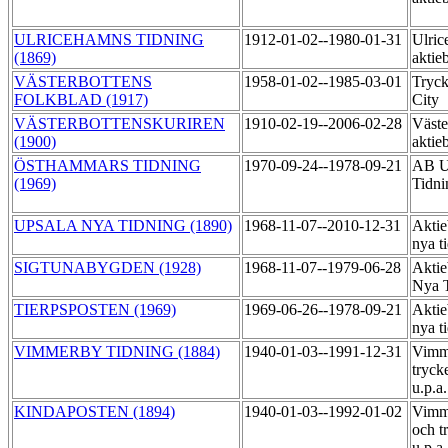
ULRICEHAMNS TIDNING
1912-01-02--1980-01-31
Ulric
(1869)
aktie
VÄSTERBOTTENS
1958-01-02--1985-03-01
Tryck
FOLKBLAD (1917)
City
VÄSTERBOTTENSKURIREN
1910-02-19--2006-02-28
Väste
(1900)
aktie
ÖSTHAMMARS TIDNING
1970-09-24--1978-09-21
AB U
(1969)
Tidni
UPSALA NYA TIDNING (1890)
1968-11-07--2010-12-31
Aktie
nya t
SIGTUNABYGDEN (1928)
1968-11-07--1979-06-28
Aktie
Nya T
TIERPSPOSTEN (1969)
1969-06-26--1978-09-21
Aktie
nya t
VIMMERBY TIDNING (1884)
1940-01-03--1991-12-31
Vimme
tryck
u.p.a
KINDAPOSTEN (1894)
1940-01-03--1992-01-02
Vimme
och t
u.p.a