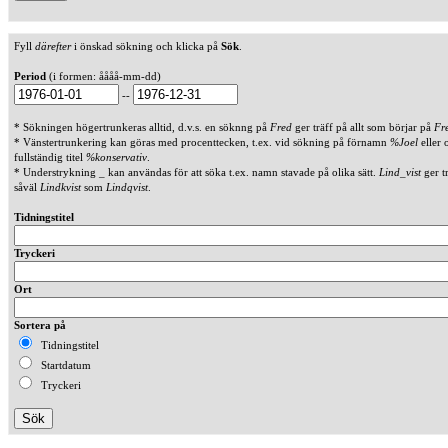
Fyll
därefter
i önskad sökning och klicka på
Sök
.
Period
(i formen: åååå-mm-dd)
--
* Sökningen högertrunkeras alltid, d.v.s. en söknng på
Fred
ger träff på allt som börjar på
Fr
* Vänstertrunkering kan göras med procenttecken, t.ex. vid sökning på förnamn
%Joel
eller 
fullständig titel
%konservativ
.
* Understrykning _ kan användas för att söka t.ex. namn stavade på olika sätt.
Lind_vist
ger t
såväl
Lindkvist
som
Lindqvist
.
Tidningstitel
Tryckeri
Ort
Sortera på
Tidningstitel
Startdatum
Tryckeri