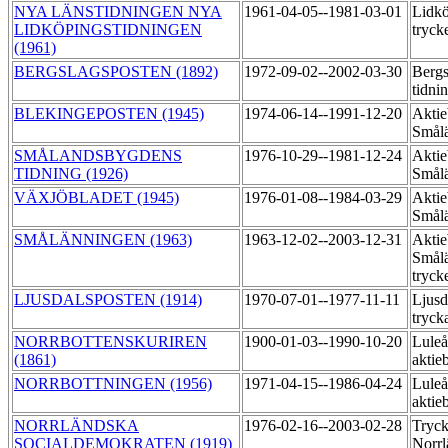
NYA LÄNSTIDNINGEN NYA
1961-04-05--1981-03-01
Lidkö
LIDKÖPINGSTIDNINGEN
tryck
(1961)
BERGSLAGSPOSTEN (1892)
1972-09-02--2002-03-30
Bergs
tidni
BLEKINGEPOSTEN (1945)
1974-06-14--1991-12-20
Aktie
Smål
SMÅLANDSBYGDENS
1976-10-29--1981-12-24
Aktie
TIDNING (1926)
Smål
VÄXJÖBLADET (1945)
1976-01-08--1984-03-29
Aktie
Smål
SMÅLÄNNINGEN (1963)
1963-12-02--2003-12-31
Aktie
Smål
tryck
LJUSDALSPOSTEN (1914)
1970-07-01--1977-11-11
Ljusd
tryck
NORRBOTTENSKURIREN
1900-01-03--1990-10-20
Luleå
(1861)
aktie
NORRBOTTNINGEN (1956)
1971-04-15--1986-04-24
Luleå
aktie
NORRLÄNDSKA
1976-02-16--2003-02-28
Tryck
SOCIALDEMOKRATEN (1919)
Norrl