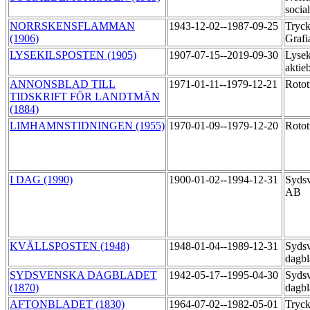
socia
NORRSKENSFLAMMAN
1943-12-02--1987-09-25
Tryck
(1906)
Grafi
LYSEKILSPOSTEN (1905)
1907-07-15--2019-09-30
Lysek
aktie
ANNONSBLAD TILL
1971-01-11--1979-12-21
Roto
TIDSKRIFT FÖR LANDTMÄN
(1884)
LIMHAMNSTIDNINGEN (1955)
1970-01-09--1979-12-20
Roto
I DAG (1990)
1900-01-02--1994-12-31
Sydsv
AB
KVÄLLSPOSTEN (1948)
1948-01-04--1989-12-31
Syds
dagb
SYDSVENSKA DAGBLADET
1942-05-17--1995-04-30
Syds
(1870)
dagbl
AFTONBLADET (1830)
1964-07-02--1982-05-01
Tryck