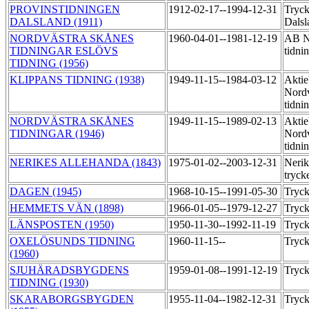
PROVINSTIDNINGEN
1912-02-17--1994-12-31
Tryck
DALSLAND (1911)
Dalsl
NORDVÄSTRA SKÅNES
1960-04-01--1981-12-19
AB No
TIDNINGAR ESLÖVS
tidni
TIDNING (1956)
KLIPPANS TIDNING (1938)
1949-11-15--1984-03-12
Aktie
Nordv
tidni
NORDVÄSTRA SKÅNES
1949-11-15--1989-02-13
Aktie
TIDNINGAR (1946)
Nordv
tidni
NERIKES ALLEHANDA (1843)
1975-01-02--2003-12-31
Nerik
tryck
DAGEN (1945)
1968-10-15--1991-05-30
Tryck
HEMMETS VÄN (1898)
1966-01-05--1979-12-27
Tryck
LÄNSPOSTEN (1950)
1950-11-30--1992-11-19
Tryck
OXELÖSUNDS TIDNING
1960-11-15--
Tryck
(1960)
SJUHÄRADSBYGDENS
1959-01-08--1991-12-19
Tryck
TIDNING (1930)
SKARABORGSBYGDEN
1955-11-04--1982-12-31
Tryck