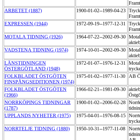
Fram
ARBETET (1887)
1900-01-02--1989-04-23
Tryck
Fram
EXPRESSEN (1944)
1972-09-19--1977-12-31
Tryck
Fram
MOTALA TIDNING (1926)
1964-07-22--2002-09-30
Motal
aktie
VADSTENA TIDNING (1974)
1974-10-01--2002-09-30
Motal
aktie
LÄNSTIDNINGEN
1972-01-07--1976-12-31
Motal
ÖSTERGÖTLAND (1948)
tryck
FOLKBLADET ÖSTGÖTEN
1975-01-02--1977-11-30
AB Ö
FINSPÅNGSEDITIONEN (1974)
FOLKBLADET ÖSTGÖTEN
1966-02-21--1981-09-30
aktie
(1966)
Östgö
NORRKÖPINGS TIDNINGAR
1900-01-02--2006-02-28
Norr
(1787)
tidni
UPPLANDS NYHETER (1975)
1975-04-01--1976-08-15
Norrt
tryck
NORRTELJE TIDNING (1880)
1950-10-31--1977-11-08
Norrt
tidni
AB