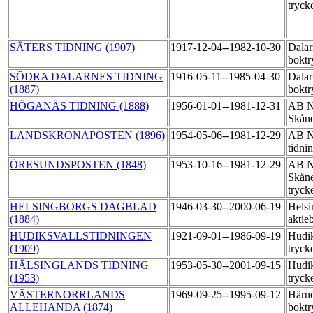
tryck
SÄTERS TIDNING (1907)
1917-12-04--1982-10-30
Dalar
boktr
SÖDRA DALARNES TIDNING
1916-05-11--1985-04-30
Dalar
(1887)
boktr
HÖGANÄS TIDNING (1888)
1956-01-01--1981-12-31
AB N
Skåne
LANDSKRONAPOSTEN (1896)
1954-05-06--1981-12-29
AB No
tidni
ÖRESUNDSPOSTEN (1848)
1953-10-16--1981-12-29
AB N
Skåne
tryck
HELSINGBORGS DAGBLAD
1946-03-30--2000-06-19
Helsi
(1884)
aktie
HUDIKSVALLSTIDNINGEN
1921-09-01--1986-09-19
Hudik
(1909)
tryck
HÄLSINGLANDS TIDNING
1953-05-30--2001-09-15
Hudik
(1953)
tryck
VÄSTERNORRLANDS
1969-09-25--1995-09-12
Härn
ALLEHANDA (1874)
boktr