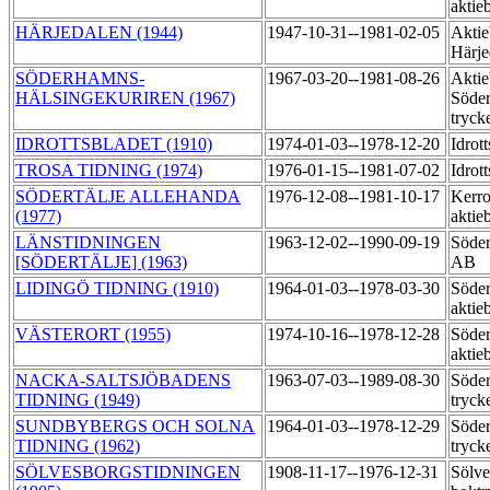
aktie
HÄRJEDALEN (1944)
1947-10-31--1981-02-05
Aktie
Härje
SÖDERHAMNS-
1967-03-20--1981-08-26
Aktie
HÄLSINGEKURIREN (1967)
Söder
tryck
IDROTTSBLADET (1910)
1974-01-03--1978-12-20
Idrot
TROSA TIDNING (1974)
1976-01-15--1981-07-02
Idrot
SÖDERTÄLJE ALLEHANDA
1976-12-08--1981-10-17
Kerro
(1977)
aktie
LÄNSTIDNINGEN
1963-12-02--1990-09-19
Söder
[SÖDERTÄLJE] (1963)
AB
LIDINGÖ TIDNING (1910)
1964-01-03--1978-03-30
Söder
aktie
VÄSTERORT (1955)
1974-10-16--1978-12-28
Söder
aktie
NACKA-SALTSJÖBADENS
1963-07-03--1989-08-30
Söder
TIDNING (1949)
tryck
SUNDBYBERGS OCH SOLNA
1964-01-03--1978-12-29
Söder
TIDNING (1962)
tryck
SÖLVESBORGSTIDNINGEN
1908-11-17--1976-12-31
Sölve