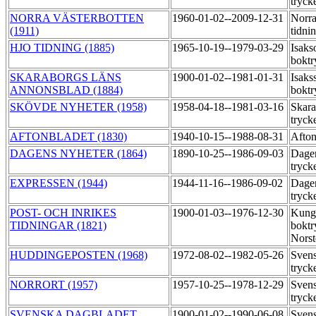
tryck
NORRA VÄSTERBOTTEN
1960-01-02--2009-12-31
Norra
(1911)
tidni
HJO TIDNING (1885)
1965-10-19--1979-03-29
Isaks
boktr
SKARABORGS LÄNS
1900-01-02--1981-01-31
Isaks
ANNONSBLAD (1884)
boktr
SKÖVDE NYHETER (1958)
1958-04-18--1981-03-16
Skara
tryck
AFTONBLADET (1830)
1940-10-15--1988-08-31
Afton
DAGENS NYHETER (1864)
1890-10-25--1986-09-03
Dagen
tryck
EXPRESSEN (1944)
1944-11-16--1986-09-02
Dage
tryck
POST- OCH INRIKES
1900-01-03--1976-12-30
Kung
TIDNINGAR (1821)
boktr
Norst
HUDDINGEPOSTEN (1968)
1972-08-02--1982-05-26
Svens
tryck
NORRORT (1957)
1957-10-25--1978-12-29
Svens
tryck
SVENSKA DAGBLADET
1900-01-02--1990-06-08
Svens