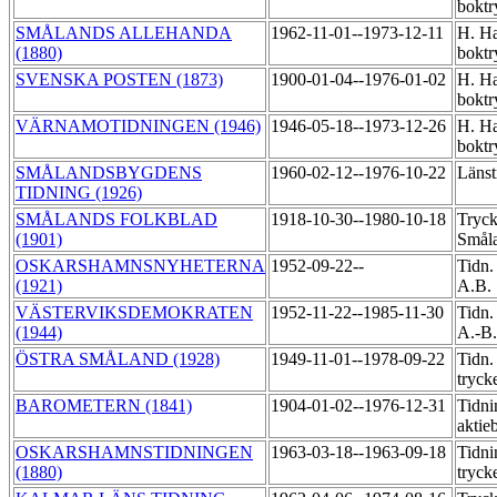
boktr
SMÅLANDS ALLEHANDA
1962-11-01--1973-12-11
H. Ha
(1880)
boktr
SVENSKA POSTEN (1873)
1900-01-04--1976-01-02
H. Ha
boktr
VÄRNAMOTIDNINGEN (1946)
1946-05-18--1973-12-26
H. Ha
boktr
SMÅLANDSBYGDENS
1960-02-12--1976-10-22
Länst
TIDNING (1926)
SMÅLANDS FOLKBLAD
1918-10-30--1980-10-18
Tryck
(1901)
Smål
OSKARSHAMNSNYHETERNA
1952-09-22--
Tidn.
(1921)
A.B.
VÄSTERVIKSDEMOKRATEN
1952-11-22--1985-11-30
Tidn.
(1944)
A.-B
ÖSTRA SMÅLAND (1928)
1949-11-01--1978-09-22
Tidn.
tryck
BAROMETERN (1841)
1904-01-02--1976-12-31
Tidni
aktie
OSKARSHAMNSTIDNINGEN
1963-03-18--1963-09-18
Tidni
(1880)
tryck