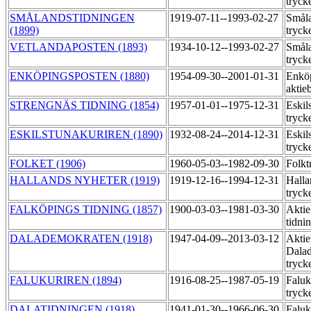
tryck
SMÅLANDSTIDNINGEN
1919-07-11--1993-02-27
Småla
(1899)
tryck
VETLANDAPOSTEN (1893)
1934-10-12--1993-02-27
Småla
tryck
ENKÖPINGSPOSTEN (1880)
1954-09-30--2001-01-31
Enköp
aktie
STRENGNÄS TIDNING (1854)
1957-01-01--1975-12-31
Eskil
tryck
ESKILSTUNAKURIREN (1890)
1932-08-24--2014-12-31
Eskil
tryck
FOLKET (1906)
1960-05-03--1982-09-30
Folkt
HALLANDS NYHETER (1919)
1919-12-16--1994-12-31
Halla
tryck
FALKÖPINGS TIDNING (1857)
1900-03-03--1981-03-30
Aktie
tidni
DALADEMOKRATEN (1918)
1947-04-09--2013-03-12
Aktie
Dala
tryck
FALUKURIREN (1894)
1916-08-25--1987-05-19
Faluk
tryck
DALATIDNINGEN (1918)
1941-01-30--1966-06-30
Faluk