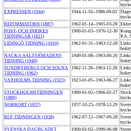
tryck
EXPRESSEN (1944)
1944-11-16--1986-09-02
Dage
tryck
REFORMATORN (1887)
1962-01-14--1965-03-28
Eklu
POST- OCH INRIKES
1900-01-03--1976-12-30
Kungl
TIDNINGAR (1821)
P.A. 
LIDINGÖ TIDNING (1910)
1962-01-31--1963-12-28
Link
boktr
NACKA-SALTSJÖBADENS
1949-01-08--1963-06-26
Link
TIDNING (1949)
boktr
SUNDBYBERGS OCH SOLNA
1962-11-28--1963-12-28
Link
TIDNING (1962)
boktr
VAXHOLMS TIDNING (1923)
1923-01-05--1963-06-27
Link
boktr
STOCKHOLMSTIDNINGEN
1900-01-02--1966-02-27
Stock
(1889)
tryck
NORRORT (1957)
1957-10-25--1978-12-29
Svens
tryck
RLF-TIDNINGEN (1938)
1962-07-12--1967-09-28
Svens
tryck
SVENSKA DAGBLADET
1900-01-02--1990-06-08
Svens