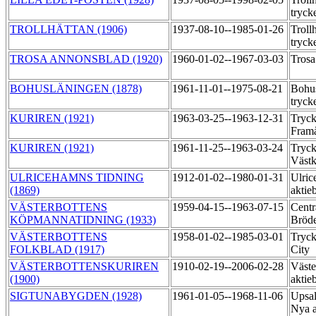
tryck
TROLLHÄTTAN (1906)
1937-08-10--1985-01-26
Troll
tryck
TROSA ANNONSBLAD (1920)
1960-01-02--1967-03-03
Trosa
BOHUSLÄNINGEN (1878)
1961-11-01--1975-08-21
Bohu
tryck
KURIREN (1921)
1963-03-25--1963-12-31
Tryck
Fram
KURIREN (1921)
1961-11-25--1963-03-24
Tryck
Väst
ULRICEHAMNS TIDNING
1912-01-02--1980-01-31
Ulric
(1869)
aktie
VÄSTERBOTTENS
1959-04-15--1963-07-15
Centr
KÖPMANNATIDNING (1933)
Bröd
VÄSTERBOTTENS
1958-01-02--1985-03-01
Tryck
FOLKBLAD (1917)
City
VÄSTERBOTTENSKURIREN
1910-02-19--2006-02-28
Väste
(1900)
aktie
SIGTUNABYGDEN (1928)
1961-01-05--1968-11-06
Upsal
Nya a