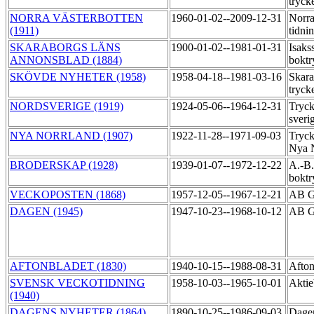
tryck
NORRA VÄSTERBOTTEN
1960-01-02--2009-12-31
Norra
(1911)
tidni
SKARABORGS LÄNS
1900-01-02--1981-01-31
Isaks
ANNONSBLAD (1884)
boktr
SKÖVDE NYHETER (1958)
1958-04-18--1981-03-16
Skara
tryck
NORDSVERIGE (1919)
1924-05-06--1964-12-31
Tryck
sveri
NYA NORRLAND (1907)
1922-11-28--1971-09-03
Tryck
Nya 
BRODERSKAP (1928)
1939-01-07--1972-12-22
A.-B
boktr
VECKOPOSTEN (1868)
1957-12-05--1967-12-21
AB G
DAGEN (1945)
1947-10-23--1968-10-12
AB Go
AFTONBLADET (1830)
1940-10-15--1988-08-31
Afton
SVENSK VECKOTIDNING
1958-10-03--1965-10-01
Aktie
(1940)
DAGENS NYHETER (1864)
1890-10-25--1986-09-03
Dagen