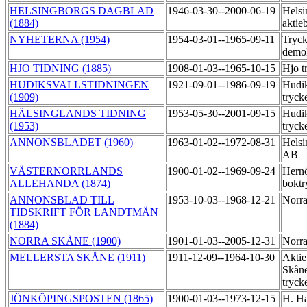
HELSINGBORGS DAGBLAD
1946-03-30--2000-06-19
Helsi
(1884)
aktie
NYHETERNA (1954)
1954-03-01--1965-09-11
Tryck
demo
HJO TIDNING (1885)
1908-01-03--1965-10-15
Hjo t
HUDIKSVALLSTIDNINGEN
1921-09-01--1986-09-19
Hudik
(1909)
tryck
HÄLSINGLANDS TIDNING
1953-05-30--2001-09-15
Hudik
(1953)
tryck
ANNONSBLADET (1960)
1963-01-02--1972-08-31
Helsi
AB
VÄSTERNORRLANDS
1900-01-02--1969-09-24
Hern
ALLEHANDA (1874)
boktr
ANNONSBLAD TILL
1953-10-03--1968-12-21
Norra
TIDSKRIFT FÖR LANDTMÄN
(1884)
NORRA SKÅNE (1900)
1901-01-03--2005-12-31
Norra
MELLERSTA SKÅNE (1911)
1911-12-09--1964-10-30
Aktie
Skåne
tryck
JÖNKÖPINGSPOSTEN (1865)
1900-01-03--1973-12-15
H. Ha