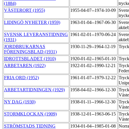
(1884)
tryck
VÄSTERORT (1955)
1955-04-07--1974-10-09
Svens
tryck
LIDINGÖ NYHETER (1959)
1963-01-04--1967-06-30
Svens
aktie
SVENSK LEVERANSTIDNING
1961-02-01--1970-06-24
Svens
(1931)
aktie
JORDBRUKARNAS
1930-11-29--1964-12-19
Tryck
FÖRENINGSBLAD (1931)
IDROTTSBLADET (1910)
1920-01-02--1965-01-10
Tryck
ARBETAREN (1922)
1922-01-02--1990-12-21
Tryck
Feder
FRIA ORD (1952)
1961-01-07--1979-12-22
Tryck
Unipr
ARBETARTIDNINGEN (1929)
1958-04-02--1966-12-30
Tryck
Väst
NY DAG (1930)
1938-01-11--1966-12-30
Tryck
Väst
STORMKLOCKAN (1909)
1938-12-01--1963-06-15
Tryck
Väst
STRÖMSTADS TIDNING
1934-01-04--1985-01-08
Norra