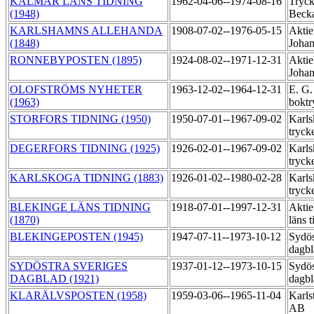
KALMAR LÄNS TIDNING
1962-04-06--1974-08-16
Tryck
(1948)
Beck
KARLSHAMNS ALLEHANDA
1908-07-02--1976-05-15
Aktie
(1848)
Johan
RONNEBYPOSTEN (1895)
1924-08-02--1971-12-31
Aktie
Johan
OLOFSTRÖMS NYHETER
1963-12-02--1964-12-31
E. G.
(1963)
boktr
STORFORS TIDNING (1950)
1950-07-01--1967-09-02
Karls
tryck
DEGERFORS TIDNING (1925)
1926-02-01--1967-09-02
Karls
tryck
KARLSKOGA TIDNING (1883)
1926-01-02--1980-02-28
Karls
tryck
BLEKINGE LÄNS TIDNING
1918-07-01--1997-12-31
Aktie
(1870)
läns 
BLEKINGEPOSTEN (1945)
1947-07-11--1973-10-12
Sydös
dagb
SYDÖSTRA SVERIGES
1937-01-12--1973-10-15
Sydös
DAGBLAD (1921)
dagbl
KLARÄLVSPOSTEN (1958)
1959-03-06--1965-11-04
Karls
AB