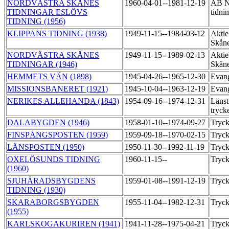
NORDVÄSTRA SKÅNES
1960-04-01--1981-12-19
AB No
TIDNINGAR ESLÖVS
tidni
TIDNING (1956)
KLIPPANS TIDNING (1938)
1949-11-15--1984-03-12
Aktie
Skåne
NORDVÄSTRA SKÅNES
1949-11-15--1989-02-13
Aktie
TIDNINGAR (1946)
Skåne
HEMMETS VÄN (1898)
1945-04-26--1965-12-30
Evang
MISSIONSBANERET (1921)
1945-10-04--1963-12-19
Evang
NERIKES ALLEHANDA (1843)
1954-09-16--1974-12-31
Länst
tryck
DALABYGDEN (1946)
1958-01-10--1974-09-27
Tryck
FINSPÅNGSPOSTEN (1959)
1959-09-18--1970-02-15
Tryck
LÄNSPOSTEN (1950)
1950-11-30--1992-11-19
Tryck
OXELÖSUNDS TIDNING
1960-11-15--
Tryck
(1960)
SJUHÄRADSBYGDENS
1959-01-08--1991-12-19
Tryck
TIDNING (1930)
SKARABORGSBYGDEN
1955-11-04--1982-12-31
Tryck
(1955)
KARLSKOGAKURIREN (1941)
1941-11-28--1975-04-21
Tryck