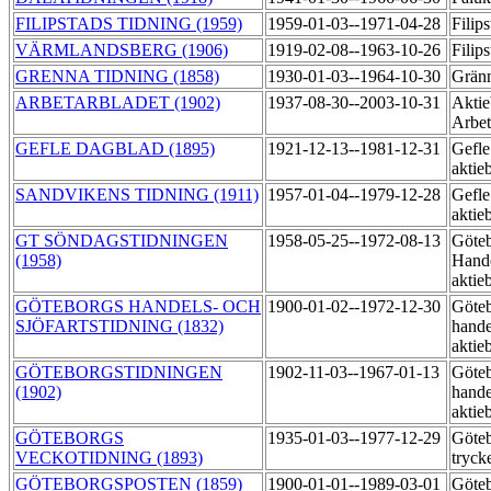
FILIPSTADS TIDNING (1959)
1959-01-03--1971-04-28
Filip
VÄRMLANDSBERG (1906)
1919-02-08--1963-10-26
Filip
GRENNA TIDNING (1858)
1930-01-03--1964-10-30
Grän
ARBETARBLADET (1902)
1937-08-30--2003-10-31
Aktie
Arbet
GEFLE DAGBLAD (1895)
1921-12-13--1981-12-31
Gefle
aktie
SANDVIKENS TIDNING (1911)
1957-01-04--1979-12-28
Gefle
aktie
GT SÖNDAGSTIDNINGEN
1958-05-25--1972-08-13
Göte
(1958)
Hande
aktie
GÖTEBORGS HANDELS- OCH
1900-01-02--1972-12-30
Göte
SJÖFARTSTIDNING (1832)
hande
aktie
GÖTEBORGSTIDNINGEN
1902-11-03--1967-01-13
Göte
(1902)
hande
aktie
GÖTEBORGS
1935-01-03--1977-12-29
Göteb
VECKOTIDNING (1893)
tryck
GÖTEBORGSPOSTEN (1859)
1900-01-01--1989-03-01
Göteb