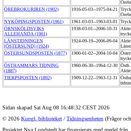
Öreb
ÖREBROKURIREN (1902)
1916-05-03--1975-04-21
Tryck
Örebr
NYKÖPINGSPOSTEN (1961)
1961-03-03--1963-03-01
Tryck
ÖRNSKÖLDSVIKS
1938-03-01--2006-10-31
Aktie
ALLEHANDA (1901)
tryck
LÄNSTIDNINGEN
1924-09-19--2006-09-04
Aktie
[ÖSTERSUND] (1924)
Länst
ÖSTERSUNDSPOSTEN (1877)
1900-01-02--2004-10-04
Öster
tryck
ÖSTHAMMARS TIDNING
1960-06-30--1964-12-30
Östh.
(1887)
Akti
TIERPSPOSTEN (1892)
1909-12-22--1963-12-31
Östh
tidni
Sidan skapad Sat Aug 08 16:48:32 CEST 2026
© 2026
Kungl. biblioteket
/
Tidningsenheten
(Frågor och
Projektet Nya Lundstedt har finansierats med medel från