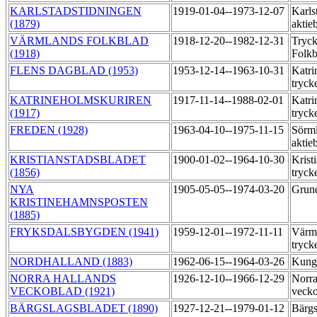
KARLSTADSTIDNINGEN
1919-01-04--1973-12-07
Karls
(1879)
aktie
VÄRMLANDS FOLKBLAD
1918-12-20--1982-12-31
Tryc
(1918)
Folk
FLENS DAGBLAD (1953)
1953-12-14--1963-10-31
Katri
tryck
KATRINEHOLMSKURIREN
1917-11-14--1988-02-01
Katri
(1917)
tryck
FREDEN (1928)
1963-04-10--1975-11-15
Sörml
aktie
KRISTIANSTADSBLADET
1900-01-02--1964-10-30
Krist
(1856)
tryck
NYA
1905-05-05--1974-03-20
Grund
KRISTINEHAMNSPOSTEN
(1885)
FRYKSDALSBYGDEN (1941)
1959-12-01--1972-11-11
Värml
tryck
NORDHALLAND (1883)
1962-06-15--1964-03-26
Kung
NORRA HALLANDS
1926-12-10--1966-12-29
Norra
VECKOBLAD (1921)
vecko
BÄRGSLAGSBLADET (1890)
1927-12-21--1979-01-12
Bärgs