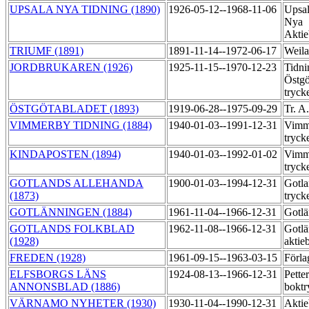
UPSALA NYA TIDNING (1890)
1926-05-12--1968-11-06
Upsal
Nya
Aktie
TRIUMF (1891)
1891-11-14--1972-06-17
Weila
JORDBRUKAREN (1926)
1925-11-15--1970-12-23
Tidni
Östgö
tryck
ÖSTGÖTABLADET (1893)
1919-06-28--1975-09-29
Tr. A
VIMMERBY TIDNING (1884)
1940-01-03--1991-12-31
Vimme
tryck
KINDAPOSTEN (1894)
1940-01-03--1992-01-02
Vimme
tryck
GOTLANDS ALLEHANDA
1900-01-03--1994-12-31
Gotla
(1873)
tryck
GOTLÄNNINGEN (1884)
1961-11-04--1966-12-31
Gotlä
GOTLANDS FOLKBLAD
1962-11-08--1966-12-31
Gotlä
(1928)
aktie
FREDEN (1928)
1961-09-15--1963-03-15
Förla
ELFSBORGS LÄNS
1924-08-13--1966-12-31
Pette
ANNONSBLAD (1886)
boktr
VÄRNAMO NYHETER (1930)
1930-11-04--1990-12-31
Aktie