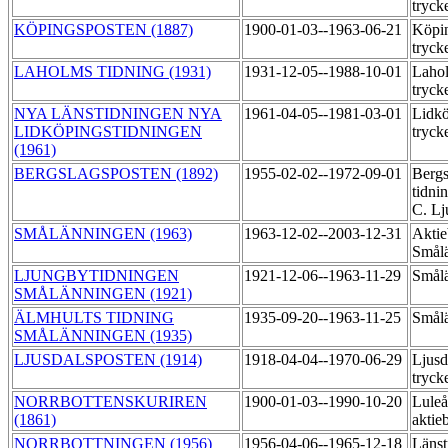
tryck
KÖPINGSPOSTEN (1887)
1900-01-03--1963-06-21
Köpin
tryck
LAHOLMS TIDNING (1931)
1931-12-05--1988-10-01
Lahol
tryck
NYA LÄNSTIDNINGEN NYA
1961-04-05--1981-03-01
Lidkö
LIDKÖPINGSTIDNINGEN
tryck
(1961)
BERGSLAGSPOSTEN (1892)
1955-02-02--1972-09-01
Bergs
tidni
C. Lj
SMÅLÄNNINGEN (1963)
1963-12-02--2003-12-31
Aktie
Smålä
LJUNGBYTIDNINGEN
1921-12-06--1963-11-29
Smålä
SMÅLÄNNINGEN (1921)
ÄLMHULTS TIDNING
1935-09-20--1963-11-25
Smålä
SMÅLÄNNINGEN (1935)
LJUSDALSPOSTEN (1914)
1918-04-04--1970-06-29
Ljusd
tryck
NORRBOTTENSKURIREN
1900-01-03--1990-10-20
Luleå
(1861)
aktie
NORRBOTTNINGEN (1956)
1956-04-06--1965-12-18
Länst