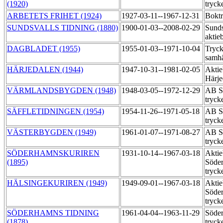
(1920)
tryck
ARBETETS FRIHET (1924)
1927-03-11--1967-12-31
Boktr
SUNDSVALLS TIDNING (1880)
1900-01-03--2008-02-29
Sunds
aktie
DAGBLADET (1955)
1955-01-03--1971-10-04
Tryck
samhä
HÄRJEDALEN (1944)
1947-10-31--1981-02-05
Aktie
Härje
VÄRMLANDSBYGDEN (1948)
1948-03-05--1972-12-29
AB Sä
tryck
SÄFFLETIDNINGEN (1954)
1954-11-26--1971-05-18
AB Sä
tryck
VÄSTERBYGDEN (1949)
1961-01-07--1971-08-27
AB Sä
tryck
SÖDERHAMNSKURIREN
1931-10-14--1967-03-18
Aktie
(1895)
Söder
tryck
HÄLSINGEKURIREN (1949)
1949-09-01--1967-03-18
Aktie
Söder
tryck
SÖDERHAMNS TIDNING
1961-04-04--1963-11-29
Söder
(1878)
tryck