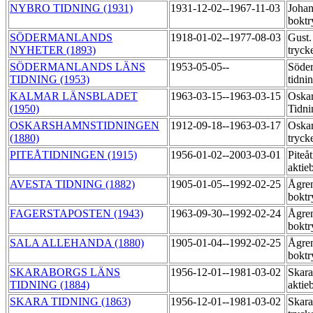
NYBRO TIDNING (1931)
1931-12-02--1967-11-03
Joha
boktr
SÖDERMANLANDS
1918-01-02--1977-08-03
Gust.
NYHETER (1893)
tryck
SÖDERMANLANDS LÄNS
1953-05-05--
Söder
TIDNING (1953)
tidni
KALMAR LÄNSBLADET
1963-03-15--1963-03-15
Oska
(1950)
Tidni
OSKARSHAMNSTIDNINGEN
1912-09-18--1963-03-17
Oskar
(1880)
tryck
PITEÅTIDNINGEN (1915)
1956-01-02--2003-03-01
Piteå
aktie
AVESTA TIDNING (1882)
1905-01-05--1992-02-25
Ågre
boktr
FAGERSTAPOSTEN (1943)
1963-09-30--1992-02-24
Ågre
boktr
SALA ALLEHANDA (1880)
1905-01-04--1992-02-25
Ågre
boktr
SKARABORGS LÄNS
1956-12-01--1981-03-02
Skara
TIDNING (1884)
aktie
SKARA TIDNING (1863)
1956-12-01--1981-03-02
Skara