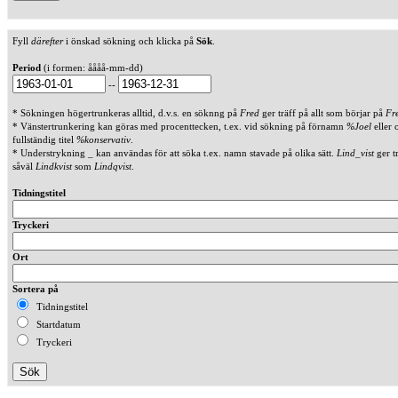
Fyll
därefter
i önskad sökning och klicka på
Sök
.
Period
(i formen: åååå-mm-dd)
--
* Sökningen högertrunkeras alltid, d.v.s. en söknng på
Fred
ger träff på allt som börjar på
Fr
* Vänstertrunkering kan göras med procenttecken, t.ex. vid sökning på förnamn
%Joel
eller 
fullständig titel
%konservativ
.
* Understrykning _ kan användas för att söka t.ex. namn stavade på olika sätt.
Lind_vist
ger t
såväl
Lindkvist
som
Lindqvist
.
Tidningstitel
Tryckeri
Ort
Sortera på
Tidningstitel
Startdatum
Tryckeri