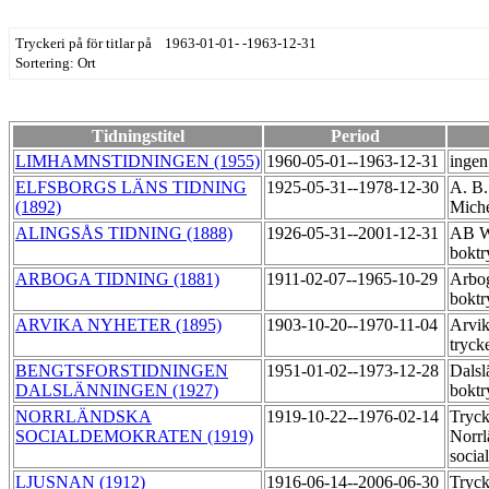
Tryckeri på för titlar på 1963-01-01- -1963-12-31
Sortering: Ort
Tidningstitel
Period
LIMHAMNSTIDNINGEN (1955)
1960-05-01--1963-12-31
ingen
ELFSBORGS LÄNS TIDNING
1925-05-31--1978-12-30
A. B.
(1892)
Miche
ALINGSÅS TIDNING (1888)
1926-05-31--2001-12-31
AB Wi
boktr
ARBOGA TIDNING (1881)
1911-02-07--1965-10-29
Arbo
boktr
ARVIKA NYHETER (1895)
1903-10-20--1970-11-04
Arvik
tryck
BENGTSFORSTIDNINGEN
1951-01-02--1973-12-28
Dalsl
DALSLÄNNINGEN (1927)
boktr
NORRLÄNDSKA
1919-10-22--1976-02-14
Tryck
SOCIALDEMOKRATEN (1919)
Norrl
socia
LJUSNAN (1912)
1916-06-14--2006-06-30
Tryck