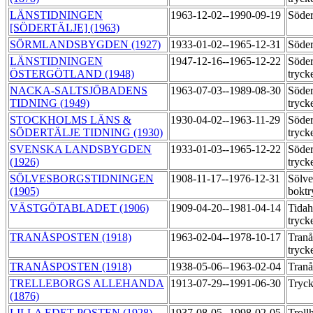
LÄNSTIDNINGEN
1963-12-02--1990-09-19
Söder
[SÖDERTÄLJE] (1963)
SÖRMLANDSBYGDEN (1927)
1933-01-02--1965-12-31
Söder
LÄNSTIDNINGEN
1947-12-16--1965-12-22
Söder
ÖSTERGÖTLAND (1948)
tryck
NACKA-SALTSJÖBADENS
1963-07-03--1989-08-30
Söder
TIDNING (1949)
tryck
STOCKHOLMS LÄNS &
1930-04-02--1963-11-29
Söder
SÖDERTÄLJE TIDNING (1930)
tryck
SVENSKA LANDSBYGDEN
1933-01-03--1965-12-22
Söder
(1926)
tryck
SÖLVESBORGSTIDNINGEN
1908-11-17--1976-12-31
Sölve
(1905)
boktr
VÄSTGÖTABLADET (1906)
1909-04-20--1981-04-14
Tida
tryck
TRANÅSPOSTEN (1918)
1963-02-04--1978-10-17
Tran
tryck
TRANÅSPOSTEN (1918)
1938-05-06--1963-02-04
Tranå
TRELLEBORGS ALLEHANDA
1913-07-29--1991-06-30
Tryck
(1876)
LILLA EDET-POSTEN (1928)
1937-08-05--1998-02-05
Troll