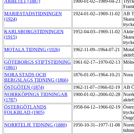
ARBETET (1887)
1900-01-02--1989-04-23
Tryck
Fram
MARIESTADSTIDNINGEN
1924-01-02--1969-11-02
AB Ti
(1924)
Skara
tryck
KARLSBORGSTIDNINGEN
1952-04-03--1969-11-02
Aktie
(1915)
Skara
tryck
MOTALA TIDNING (1926)
1962-11-09--1964-07-21
Motal
aktie
GÖTEBORGS STIFTSTIDNING
1961-02-17--1970-02-13
Mölnd
(1861)
NORA STADS OCH
1876-01-05--1964-10-21
Nora 
BERGSLAGS TIDNING (1866)
ÖSTGÖTEN (1874)
1962-11-07--1966-02-19
AB Ö
NORRKÖPINGS TIDNINGAR
1900-01-02--2006-02-28
Norrk
(1787)
aktie
ÖSTERGÖTLANDS
1958-04-12--1966-02-19
Öster
FOLKBLAD (1905)
tryck
Östgö
NORRTELJE TIDNING (1880)
1950-10-31--1977-11-08
Norrt
tidni