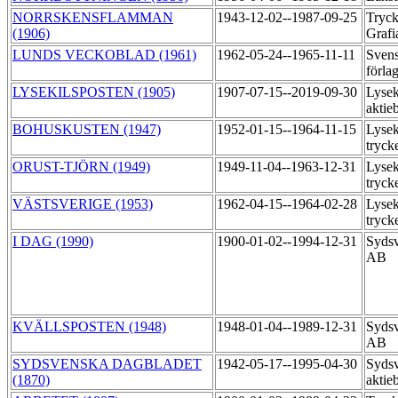
NORRSKENSFLAMMAN
1943-12-02--1987-09-25
Tryck
(1906)
Grafi
LUNDS VECKOBLAD (1961)
1962-05-24--1965-11-11
Sven
förla
LYSEKILSPOSTEN (1905)
1907-07-15--2019-09-30
Lysek
aktie
BOHUSKUSTEN (1947)
1952-01-15--1964-11-15
Lysek
tryck
ORUST-TJÖRN (1949)
1949-11-04--1963-12-31
Lysek
tryck
VÄSTSVERIGE (1953)
1962-04-15--1964-02-28
Lysek
tryck
I DAG (1990)
1900-01-02--1994-12-31
Sydsv
AB
KVÄLLSPOSTEN (1948)
1948-01-04--1989-12-31
Sydsv
AB
SYDSVENSKA DAGBLADET
1942-05-17--1995-04-30
Sydsv
(1870)
aktie