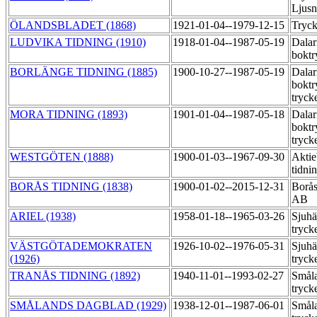
Ljus
ÖLANDSBLADET (1868)
1921-01-04--1979-12-15
Tryc
LUDVIKA TIDNING (1910)
1918-01-04--1987-05-19
Dalar
boktr
BORLÄNGE TIDNING (1885)
1900-10-27--1987-05-19
Dalar
boktr
tryck
MORA TIDNING (1893)
1901-01-04--1987-05-18
Dalar
boktr
tryck
WESTGÖTEN (1888)
1900-01-03--1967-09-30
Aktie
tidni
BORÅS TIDNING (1838)
1900-01-02--2015-12-31
Borås
AB
ARIEL (1938)
1958-01-18--1965-03-26
Sjuhä
tryck
VÄSTGÖTADEMOKRATEN
1926-10-02--1976-05-31
Sjuhä
(1926)
tryck
TRANÅS TIDNING (1892)
1940-11-01--1993-02-27
Småla
tryck
SMÅLANDS DAGBLAD (1929)
1938-12-01--1987-06-01
Småla