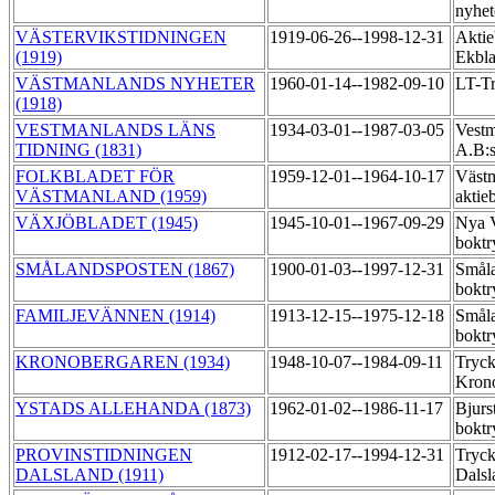
nyhet
VÄSTERVIKSTIDNINGEN
1919-06-26--1998-12-31
Aktie
(1919)
Ekbl
VÄSTMANLANDS NYHETER
1960-01-14--1982-09-10
LT-T
(1918)
VESTMANLANDS LÄNS
1934-03-01--1987-03-05
Vestm
TIDNING (1831)
A.B:s
FOLKBLADET FÖR
1959-12-01--1964-10-17
Västm
VÄSTMANLAND (1959)
aktie
VÄXJÖBLADET (1945)
1945-10-01--1967-09-29
Nya V
boktr
SMÅLANDSPOSTEN (1867)
1900-01-03--1997-12-31
Småla
boktr
FAMILJEVÄNNEN (1914)
1913-12-15--1975-12-18
Småla
boktr
KRONOBERGAREN (1934)
1948-10-07--1984-09-11
Tryck
Kron
YSTADS ALLEHANDA (1873)
1962-01-02--1986-11-17
Bjur
boktr
PROVINSTIDNINGEN
1912-02-17--1994-12-31
Tryck
DALSLAND (1911)
Dalsl