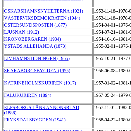
OSKARSHAMNSNYHETERNA (1921)
1953-11-18--1978-
VÄSTERVIKSDEMOKRATEN (1944)
1953-11-18--1978-
ÖSTERSUNDSPOSTEN (1877)
1954-04-01--1976-
LJUSNAN (1912)
1954-07-21--1981-
KRONOBERGAREN (1934)
1954-10-16--1981-
YSTADS ALLEHANDA (1873)
1955-02-01--1976-
LIMHAMNSTIDNINGEN (1955)
1955-10-21--1977-
SKARABORGSBYGDEN (1955)
1956-06-08--1980-
KATRINEHOLMSKURIREN (1917)
1957-01-02--1981-
FALUKURIREN (1894)
1957-05-24--1979-
ELFSBORGS LÄNS ANNONSBLAD
1957-11-01--1982-
(1886)
FRYKSDALSBYGDEN (1941)
1958-04-22--1980-