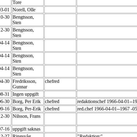
Tore
03-01
Norell, Olle
10-30
Bengtsson,
Sten
12-30
Bengtsson,
Sten
04-14
Bengtsson,
Sten
04-14
Bengtsson,
Sten
04-14
Bengtsson,
Sten
04-30
Fredriksson,
chefred
Gunnar
08-31
Ingen uppgift
06-30
Borg, Per Erik
chefred
redaktionschef 1966-04-01--
09-16
Borg, Per-Erik
chefred
red.chef 1966-04-01--1967 -0
12-30
Nilsson, Frans
07-16
uppgift saknas
12-27
Ringsvåg,
"Redaktion:"