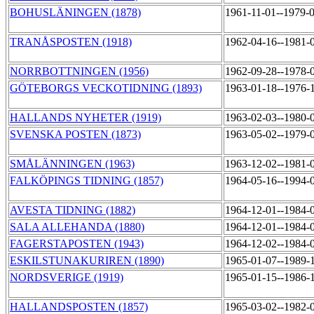
BOHUSLÄNINGEN (1878)
1961-11-01--1979-
TRANÅSPOSTEN (1918)
1962-04-16--1981-
NORRBOTTNINGEN (1956)
1962-09-28--1978-
GÖTEBORGS VECKOTIDNING (1893)
1963-01-18--1976-
HALLANDS NYHETER (1919)
1963-02-03--1980-
SVENSKA POSTEN (1873)
1963-05-02--1979-
SMÅLÄNNINGEN (1963)
1963-12-02--1981-
FALKÖPINGS TIDNING (1857)
1964-05-16--1994-
AVESTA TIDNING (1882)
1964-12-01--1984-
SALA ALLEHANDA (1880)
1964-12-01--1984-
FAGERSTAPOSTEN (1943)
1964-12-02--1984-
ESKILSTUNAKURIREN (1890)
1965-01-07--1989-
NORDSVERIGE (1919)
1965-01-15--1986-
HALLANDSPOSTEN (1857)
1965-03-02--1982-