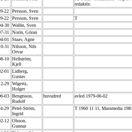
redaktör.
09-22
Persson, Sven
09-22
Persson, Sven
T
04-30
Wallin, Sven
07-31
Norin, Göran
04-01
Staav, Agne
10-31
Nilsson, Nils
Orvar
08-10
Hellström,
Kjell
02-01
Lidberg,
Gustav
12-29
Wigertz,
Holger
06-03
Bengtsson,
huvudred
avled 1979-06-02
Rudolf
04-29
Petré-Ström,
T 1960 11 11, Massmedia 19
Ingrid
02-12
Olsson,
Gunnar