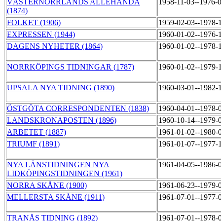
VÄSTERNORRLANDS ALLEHANDA
1958-11-03--1976-
(1874)
FOLKET (1906)
1959-02-03--1978-
EXPRESSEN (1944)
1960-01-02--1976-
DAGENS NYHETER (1864)
1960-01-02--1978-
NORRKÖPINGS TIDNINGAR (1787)
1960-01-02--1979-
UPSALA NYA TIDNING (1890)
1960-03-01--1982-
ÖSTGÖTA CORRESPONDENTEN (1838)
1960-04-01--1978-
LANDSKRONAPOSTEN (1896)
1960-10-14--1979-
ARBETET (1887)
1961-01-02--1980-
TRIUMF (1891)
1961-01-07--1977-
NYA LÄNSTIDNINGEN NYA
1961-04-05--1986-
LIDKÖPINGSTIDNINGEN (1961)
NORRA SKÅNE (1900)
1961-06-23--1979-
MELLERSTA SKÅNE (1911)
1961-07-01--1977-
TRANÅS TIDNING (1892)
1961-07-01--1978-