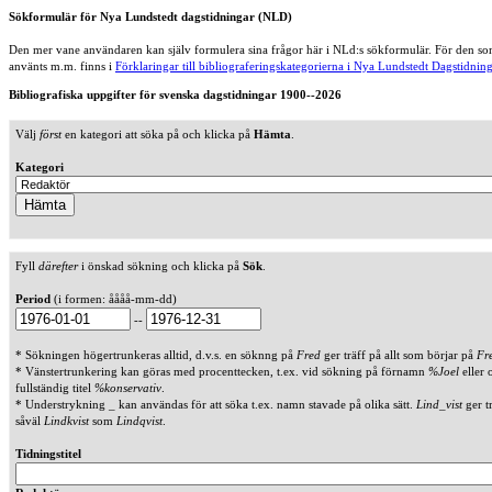
Sökformulär för Nya Lundstedt dagstidningar (NLD)
Den mer vane användaren kan själv formulera sina frågor här i NLd:s sökformulär. För den som
använts m.m. finns i
Förklaringar till bibliograferingskategorierna i Nya Lundstedt Dagstidning
Bibliografiska uppgifter för svenska dagstidningar 1900--2026
Välj
först
en kategori att söka på och klicka på
Hämta
.
Kategori
Fyll
därefter
i önskad sökning och klicka på
Sök
.
Period
(i formen: åååå-mm-dd)
--
* Sökningen högertrunkeras alltid, d.v.s. en söknng på
Fred
ger träff på allt som börjar på
Fr
* Vänstertrunkering kan göras med procenttecken, t.ex. vid sökning på förnamn
%Joel
eller 
fullständig titel
%konservativ
.
* Understrykning _ kan användas för att söka t.ex. namn stavade på olika sätt.
Lind_vist
ger t
såväl
Lindkvist
som
Lindqvist
.
Tidningstitel