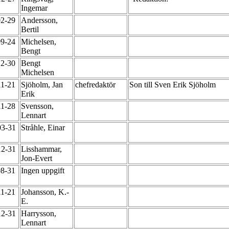
Ingemar
02-29
Andersson,
Bertil
09-24
Michelsen,
Bengt
12-30
Bengt
Michelsen
11-21
Sjöholm, Jan
chefredaktör
Son till Sven Erik Sjöholm
Erik
11-28
Svensson,
Lennart
03-31
Stråhle, Einar
12-31
Lisshammar,
Jon-Evert
08-31
Ingen uppgift
11-21
Johansson, K.-
E.
12-31
Harrysson,
Lennart