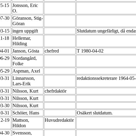
05-15
Jonsson, Eric
O.
07-30
Göranson, Stig-
Göran
03-15
ingen uppgift
Slutdatum ungefärligt, då endas
11-18
Hellemar,
Hilding
04-01
Janson, Gösta
chefred
T 1980-04-02
06-29
Nordangård,
Folke
05-29
Aspman, Axel
03-31
Linnarsson,
redaktionssekreterare 1964-0
Lars-Erik
03-31
Nilsson, Kurt
chefrdaktör
03-31
Nilsson, Kurt
03-30
Nilsson, Kurt
10-31
Schöier, Hans
Osäkert slutdatum.
12-19
Mattson,
Huvudredaktör
Hildon
04-30
Svensson,