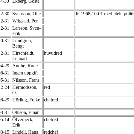
04-30
Ekberg, Gösta
12-30
Svensson, Olle
fr. 1968-10-01 med titeln polit
12-31
Wrigstad, Per
12-31
Larsson, Sven-
Erik
10-31
Lundgren,
Bengt
12-31
Hirschfeldt,
huvudred
Lennart
04-29
Andhé, Rune
08-31
Ingen uppgift
05-31
Nilsson, Frans
12-24
Hermodsson,
red
O.
08-29
Hörling, Folke
chefred
03-31
Ohlson, Einar
05-14
Öfverbeck,
chefred
Erik
03-15
Lindell, Hans
redchef