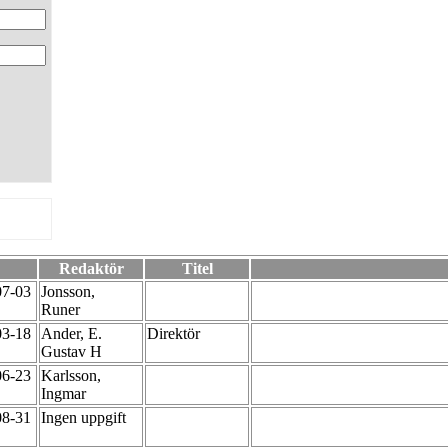
Redaktör
Titel
07-03
Jonsson,
Runer
03-18
Ander, E.
Direktör
Gustav H
06-23
Karlsson,
Ingmar
08-31
Ingen uppgift