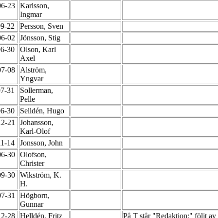
06-23
Karlsson,
Ingmar
09-22
Persson, Sven
06-02
Jönsson, Stig
06-30
Olson, Karl
Axel
07-08
Alström,
Yngvar
07-31
Sollerman,
Pelle
06-30
Selldén, Hugo
12-21
Johansson,
Karl-Olof
11-14
Jonsson, John
06-30
Olofson,
Christer
09-30
Wikström, K.
H.
07-31
Högborn,
Gunnar
12-28
Helldén, Fritz
På T står "Redaktion:" följt a