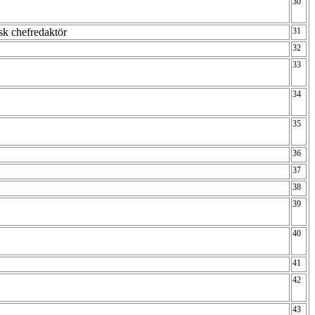
30
isk chefredaktör
31
32
33
34
35
36
37
38
39
40
41
42
43