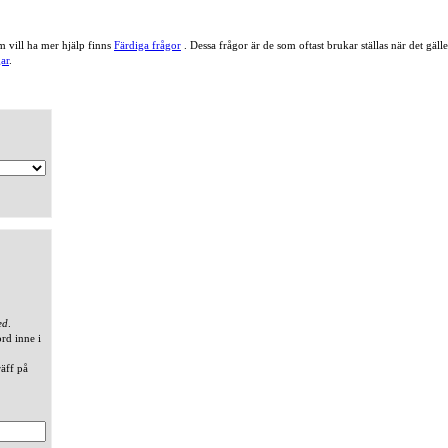
 vill ha mer hjälp finns
Färdiga frågor
. Dessa frågor är de som oftast brukar ställas när det gä
ar
.
ed
.
ord inne i
räff på