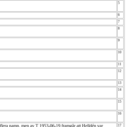
5
6
7
8
9
10
11
12
13
14
15
16
v flera namn, men av T 1953-06-19 framgår att Helldén var
17