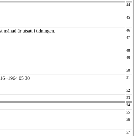
44
45
t månad är utsatt i tidningen.
46
47
48
49
50
5-16--1964 05 30
51
52
53
54
55
56
57