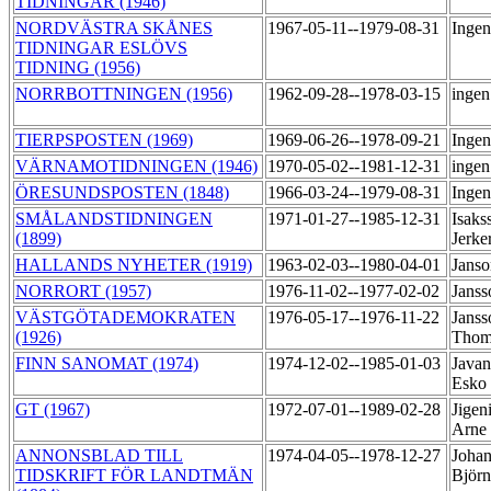
TIDNINGAR (1946)
NORDVÄSTRA SKÅNES
1967-05-11--1979-08-31
Ingen
TIDNINGAR ESLÖVS
TIDNING (1956)
NORRBOTTNINGEN (1956)
1962-09-28--1978-03-15
ingen
TIERPSPOSTEN (1969)
1969-06-26--1978-09-21
Ingen
VÄRNAMOTIDNINGEN (1946)
1970-05-02--1981-12-31
ingen
ÖRESUNDSPOSTEN (1848)
1966-03-24--1979-08-31
Ingen
SMÅLANDSTIDNINGEN
1971-01-27--1985-12-31
Isaks
(1899)
Jerke
HALLANDS NYHETER (1919)
1963-02-03--1980-04-01
Janso
NORRORT (1957)
1976-11-02--1977-02-02
Janss
VÄSTGÖTADEMOKRATEN
1976-05-17--1976-11-22
Janss
(1926)
Tho
FINN SANOMAT (1974)
1974-12-02--1985-01-03
Javan
Esko
GT (1967)
1972-07-01--1989-02-28
Jigen
Arne
ANNONSBLAD TILL
1974-04-05--1978-12-27
Johan
TIDSKRIFT FÖR LANDTMÄN
Björ