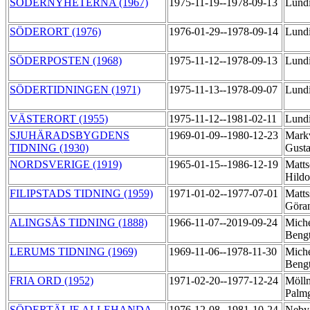
SÖDERNYHETERNA (1967)
1975-11-19--1978-09-13
Lundi
SÖDERORT (1976)
1976-01-29--1978-09-14
Lundi
SÖDERPOSTEN (1968)
1975-11-12--1978-09-13
Lundi
SÖDERTIDNINGEN (1971)
1975-11-13--1978-09-07
Lundi
VÄSTERORT (1955)
1975-11-12--1981-02-11
Lundi
SJUHÄRADSBYGDENS
1969-01-09--1980-12-23
Mark
TIDNING (1930)
Gust
NORDSVERIGE (1919)
1965-01-15--1986-12-19
Matts
Hild
FILIPSTADS TIDNING (1959)
1971-01-02--1977-07-01
Matts
Göra
ALINGSÅS TIDNING (1888)
1966-11-07--2019-09-24
Miche
Beng
LERUMS TIDNING (1969)
1969-11-06--1978-11-30
Miche
Beng
FRIA ORD (1952)
1971-02-20--1977-12-24
Möll
Palm
SÖDERTÄLJE ALLEHANDA
1976-12-08--1981-10-24
Neby