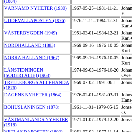
(1884)
VÄRNAMO NYHETER (1930)
1967-05-25--1981-11-21
Johan
E.
UDDEVALLAPOSTEN (1976)
1976-11-11--1984-12-31
Johan
Karl
VÄSTERBYGDEN (1949)
1951-03-01--1984-12-21
Johan
Karl
NORDHALLAND (1883)
1969-09-16--1976-10-05
Johan
Kurt
NORRA HALLAND (1967)
1969-09-16--1976-10-05
Johan
Kurt
LÄNSTIDNINGEN
1974-09-03--1976-10-20
Johan
[SÖDERTÄLJE] (1963)
Owe
TRELLEBORGS ALLEHANDA
1969-07-02--1991-06-11
Johns
(1876)
DAGENS NYHETER (1864)
1976-02-01--1981-03-31
Johns
Hans
BOHUSLÄNINGEN (1878)
1961-11-01--1979-05-15
Jonss
O.
VÄSTMANLANDS NYHETER
1971-01-07--1979-12-20
Jonss
(1918)
VETLANDAPOSTEN (1893)
1951-07-02--1977-11-14
Jonss