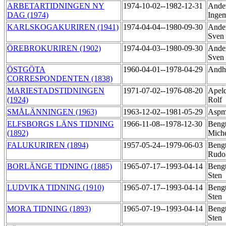
ARBETARTIDNINGEN NY
1974-10-02--1982-12-31
Ander
DAG (1974)
Inge
KARLSKOGAKURIREN (1941)
1974-04-04--1980-09-30
Ander
Sven
ÖREBROKURIREN (1902)
1974-04-03--1980-09-30
Ander
Sven
ÖSTGÖTA
1960-04-01--1978-04-29
Andh
CORRESPONDENTEN (1838)
MARIESTADSTIDNINGEN
1971-07-02--1976-08-20
Apelq
(1924)
Rolf
SMÅLÄNNINGEN (1963)
1963-12-02--1981-05-29
Aspm
ELFSBORGS LÄNS TIDNING
1966-11-08--1978-12-30
Beng
(1892)
Mich
FALUKURIREN (1894)
1957-05-24--1979-06-03
Bengt
Rudo
BORLÄNGE TIDNING (1885)
1965-07-17--1993-04-14
Bengt
Sten
LUDVIKA TIDNING (1910)
1965-07-17--1993-04-14
Bengt
Sten
MORA TIDNING (1893)
1965-07-19--1993-04-14
Bengt
Sten