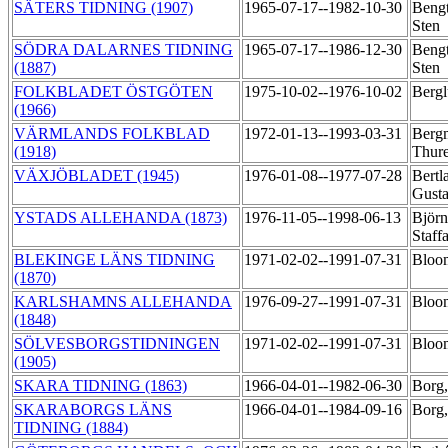
SÄTERS TIDNING (1907)
1965-07-17--1982-10-30
Bengt
Sten
SÖDRA DALARNES TIDNING
1965-07-17--1986-12-30
Bengt
(1887)
Sten
FOLKBLADET ÖSTGÖTEN
1975-10-02--1976-10-02
Bergl
(1966)
VÄRMLANDS FOLKBLAD
1972-01-13--1993-03-31
Berg
(1918)
Thur
VÄXJÖBLADET (1945)
1976-01-08--1977-07-28
Bertl
Gust
YSTADS ALLEHANDA (1873)
1976-11-05--1998-06-13
Björn
Staff
BLEKINGE LÄNS TIDNING
1971-02-02--1991-07-31
Bloo
(1870)
KARLSHAMNS ALLEHANDA
1976-09-27--1991-07-31
Bloo
(1848)
SÖLVESBORGSTIDNINGEN
1971-02-02--1991-07-31
Bloo
(1905)
SKARA TIDNING (1863)
1966-04-01--1982-06-30
Borg,
SKARABORGS LÄNS
1966-04-01--1984-09-16
Borg,
TIDNING (1884)