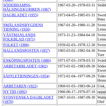
SÖDERHAMNS-
1967-03-20--1978-03-31
Stråh
HÄLSINGEKURIREN (1967)
DAGBLADET (1955)
1973-04-05--1985-01-31
Swed
Peter
SMÅLANDSBYGDENS
1967-01-20--1980-11-28
Svens
TIDNING (1926)
Lenn
VÄSTMANLANDS
1973-11-23--1984-04-18
Svens
FOLKBLAD (1971)
Lenn
FOLKET (1906)
1959-02-03--1978-12-30
Svens
HALLANDSPOSTEN (1857)
1965-03-02--1982-04-30
Svens
Tore
ENKÖPINGSPOSTEN (1880)
1971-07-03--1978-03-31
Svär
ARBETARBLADET (1902)
1973-01-02--1983-09-30
Söder
Ewer
SÄFFLETIDNINGEN (1954)
1972-01-04--1977-09-29
Tolle
Henn
ARBETAREN (1922)
1969-01-03--1983-06-24
Uisk
NY TID (1892)
1966-06-17--1976-07-16
uppgi
SYDSVENSKA DAGBLADET
1967-10-01--1987-09-30
Wahl
(1870)
Olof