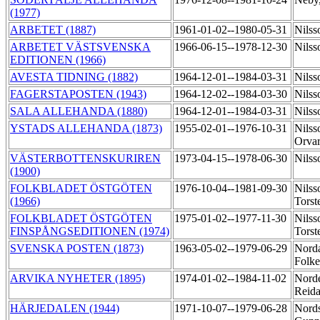
(1977)
ARBETET (1887)
1961-01-02--1980-05-31
Nilss
ARBETET VÄSTSVENSKA
1966-06-15--1978-12-30
Nilss
EDITIONEN (1966)
AVESTA TIDNING (1882)
1964-12-01--1984-03-31
Nilss
FAGERSTAPOSTEN (1943)
1964-12-02--1984-03-30
Nilss
SALA ALLEHANDA (1880)
1964-12-01--1984-03-31
Nilss
YSTADS ALLEHANDA (1873)
1955-02-01--1976-10-31
Nilss
Orva
VÄSTERBOTTENSKURIREN
1973-04-15--1978-06-30
Nilss
(1900)
FOLKBLADET ÖSTGÖTEN
1976-10-04--1981-09-30
Nilss
(1966)
Tors
FOLKBLADET ÖSTGÖTEN
1975-01-02--1977-11-30
Nilss
FINSPÅNGSEDITIONEN (1974)
Tors
SVENSKA POSTEN (1873)
1963-05-02--1979-06-29
Nord
Folk
ARVIKA NYHETER (1895)
1974-01-02--1984-11-02
Nord
Reid
HÄRJEDALEN (1944)
1971-10-07--1979-06-28
Nords