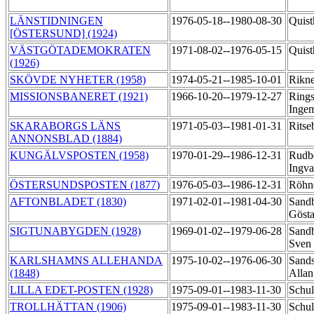
LÄNSTIDNINGEN
1976-05-18--1980-08-30
Quis
[ÖSTERSUND] (1924)
VÄSTGÖTADEMOKRATEN
1971-08-02--1976-05-15
Quis
(1926)
SKÖVDE NYHETER (1958)
1974-05-21--1985-10-01
Rikne
MISSIONSBANERET (1921)
1966-10-20--1979-12-27
Rings
Inge
SKARABORGS LÄNS
1971-05-03--1981-01-31
Ritse
ANNONSBLAD (1884)
KUNGÄLVSPOSTEN (1958)
1970-01-29--1986-12-31
Rudb
Ingv
ÖSTERSUNDSPOSTEN (1877)
1976-05-03--1986-12-31
Röhn
AFTONBLADET (1830)
1971-02-01--1981-04-30
Sandb
Göst
SIGTUNABYGDEN (1928)
1969-01-02--1979-06-28
Sandb
Sven
KARLSHAMNS ALLEHANDA
1975-10-02--1976-06-30
Sands
(1848)
Alla
LILLA EDET-POSTEN (1928)
1975-09-01--1983-11-30
Schul
TROLLHÄTTAN (1906)
1975-09-01--1983-11-30
Schul