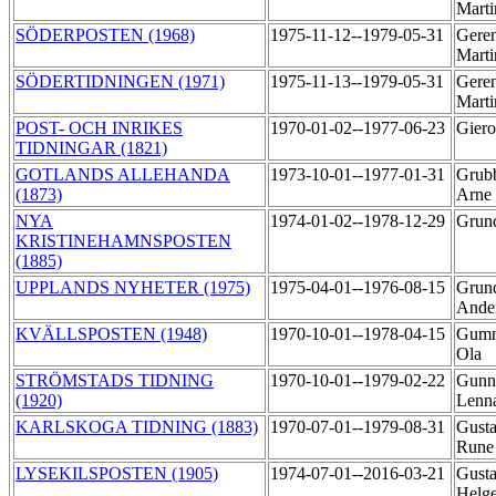
Mart
SÖDERPOSTEN (1968)
1975-11-12--1979-05-31
Geren
Mart
SÖDERTIDNINGEN (1971)
1975-11-13--1979-05-31
Geren
Mart
POST- OCH INRIKES
1970-01-02--1977-06-23
Gier
TIDNINGAR (1821)
GOTLANDS ALLEHANDA
1973-10-01--1977-01-31
Grub
(1873)
Arne
NYA
1974-01-02--1978-12-29
Grund
KRISTINEHAMNSPOSTEN
(1885)
UPPLANDS NYHETER (1975)
1975-04-01--1976-08-15
Grun
Ande
KVÄLLSPOSTEN (1948)
1970-10-01--1978-04-15
Gumm
Ola
STRÖMSTADS TIDNING
1970-10-01--1979-02-22
Gunn
(1920)
Lenn
KARLSKOGA TIDNING (1883)
1970-07-01--1979-08-31
Gusta
Run
LYSEKILSPOSTEN (1905)
1974-07-01--2016-03-21
Gusta
Helg