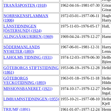
TRANÅSPOSTEN (1918)
1962-04-16--1981-07-30
Göran
Göra
NORRSKENSFLAMMAN
1972-03-01--1977-06-11
Hagb
(1906)
Harr
LÄNSTIDNINGEN
1975-11-03--1976-05-17
Hall,
[ÖSTERSUND] (1924)
ALINGSÅSKURIREN (1969)
1969-04-24--1979-12-27
Hamm
SÖDERMANLANDS
1967-06-01--1981-12-31
Harry
NYHETER (1893)
Lenn
LAHOLMS TIDNING (1931)
1974-12-03--1979-06-30
Hellb
Björ
GÖTEBORGS STIFTSTIDNING
1953-06-19--1979-12-28
Helld
(1861)
GÖTEBORGS
1963-01-18--1976-11-18
Helle
VECKOTIDNING (1893)
Hild
MISSIONSBANERET (1921)
1974-10-17--1979-12-27
Hell
IngaL
LIMHAMNSTIDNINGEN (1955)
1955-10-21--1977-08-10
Hells
Kjell
TRIUMF (1891)
1961-01-07--1977-12-24
Herm