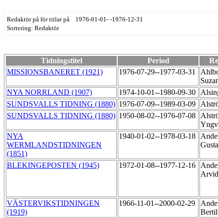
Redaktör på för titlar på 1976-01-01- -1976-12-31
Sortering: Redaktör
Tidningstitel
Period
Re
MISSIONSBANERET (1921)
1976-07-29--1977-03-31
Ahlb
Suza
NYA NORRLAND (1907)
1974-10-01--1980-09-30
Alsin
SUNDSVALLS TIDNING (1880)
1976-07-09--1989-03-09
Alstr
SUNDSVALLS TIDNING (1880)
1950-08-02--1976-07-08
Alstr
Yngv
NYA
1940-01-02--1978-03-18
Ander
WERMLANDSTIDNINGEN
Gust
(1851)
BLEKINGEPOSTEN (1945)
1972-01-08--1977-12-16
Ander
Arvi
VÄSTERVIKSTIDNINGEN
1966-11-01--2000-02-29
Ander
(1919)
Berti