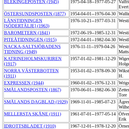
BLEKINGEPOSTEN (1945)
1975-04-18--1977-05-27
Valfr
Ever
ÖSTERSUNDSPOSTEN (1877)
1954-04-01--1976-04-30
Walli
LÄNSTIDNINGEN
1976-10-21--1977-03-31
West
[SÖDERTÄLJE] (1963)
BAROMETERN (1841)
1972-06-19--1985-12-31
Westi
PITEÅTIDNINGEN (1915)
1972-04-01--1982-04-30
Westl
NACKA-SALTSJÖBADENS
1976-11-11--1979-04-26
West
TIDNING (1949)
Matt
KATRINEHOLMSKURIREN
1957-01-02--1981-12-29
Wiger
(1917)
Holg
NORRA VÄSTERBOTTEN
1953-01-02--1978-09-30
Wikst
(1911)
H.
EXPRESSEN (1944)
1960-01-02--1976-12-31
Wrigs
SMÅLANDSPOSTEN (1867)
1970-06-01--1982-06-30
Zette
Tore
SMÅLANDS DAGBLAD (1929)
1969-11-01--1985-07-23
Ågre
Wilh
MELLERSTA SKÅNE (1911)
1961-07-01--1977-05-14
Öfver
Erik
IDROTTSBLADET (1910)
1967-12-01--1978-12-20
Örner