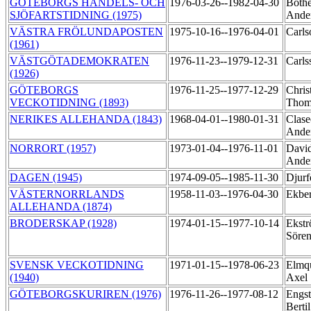
GÖTEBORGS HANDELS- OCH
1976-03-26--1982-04-30
Bothé
SJÖFARTSTIDNING (1975)
Ande
VÄSTRA FRÖLUNDAPOSTEN
1975-10-16--1976-04-01
Carls
(1961)
VÄSTGÖTADEMOKRATEN
1976-11-23--1979-12-31
Carls
(1926)
GÖTEBORGS
1976-11-25--1977-12-29
Chris
VECKOTIDNING (1893)
Tho
NERIKES ALLEHANDA (1843)
1968-04-01--1980-01-31
Clase
Ande
NORRORT (1957)
1973-01-04--1976-11-01
David
Ande
DAGEN (1945)
1974-09-05--1985-11-30
Djurf
VÄSTERNORRLANDS
1958-11-03--1976-04-30
Ekbe
ALLEHANDA (1874)
BRODERSKAP (1928)
1974-01-15--1977-10-14
Ekstr
Söre
SVENSK VECKOTIDNING
1971-01-15--1978-06-23
Elmqu
(1940)
Axel
GÖTEBORGSKURIREN (1976)
1976-11-26--1977-08-12
Engs
Berti