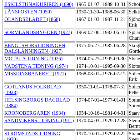
ESKILSTUNAKURIREN (1890)
1965-01-07--1989-10-31
Schöi
LÄNSPOSTEN (1950)
1950-11-30--1988-06-30
Sell
ÖLANDSBLADET (1868)
1967-01-03--1987-11-21
Sjöho
Erik
SÖRMLANDSBYGDEN (1927)
1969-02-06--1983-06-16
Sjöla
Char
BENGTSFORSTIDNINGEN
1975-06-27--1985-06-28
Skog
DALSLÄNNINGEN (1927)
Gord
MOTALA TIDNING (1926)
1974-05-25--1995-09-30
Slott
VADSTENA TIDNING (1974)
1974-10-01--1995-09-30
Slott
MISSIONSBANERET (1921)
1968-08-01--1976-07-15
Solle
Erik
GOTLANDS FOLKBLAD
1950-11-01--1978-07-31
Solle
(1928)
Pelle
HELSINGBORGS DAGBLAD
1974-07-01--1977-01-01
Somm
(1884)
Söre
KRONOBERGAREN (1934)
1954-10-16--1981-04-01
Staa
SANDVIKENS TIDNING (1911)
1970-04-03--1979-12-28
Stenm
Bern
STRÖMSTADS TIDNING
1970-10-01--1979-02-22
Stran
(1920)
Sven