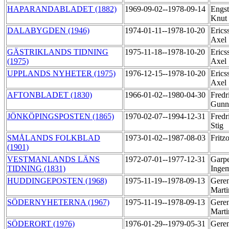
HAPARANDABLADET (1882)
1969-09-02--1978-09-14
Engs
Knut
DALABYGDEN (1946)
1974-01-11--1978-10-20
Erics
Axel
GÄSTRIKLANDS TIDNING
1975-11-18--1978-10-20
Erics
(1975)
Axel
UPPLANDS NYHETER (1975)
1976-12-15--1978-10-20
Erics
Axel
AFTONBLADET (1830)
1966-01-02--1980-04-30
Fredr
Gunn
JÖNKÖPINGSPOSTEN (1865)
1970-02-07--1994-12-31
Fredr
Stig
SMÅLANDS FOLKBLAD
1973-01-02--1987-08-03
Fritz
(1901)
VESTMANLANDS LÄNS
1972-07-01--1977-12-31
Garpe
TIDNING (1831)
Inge
HUDDINGEPOSTEN (1968)
1975-11-19--1978-09-13
Geren
Mart
SÖDERNYHETERNA (1967)
1975-11-19--1978-09-13
Geren
Mart
SÖDERORT (1976)
1976-01-29--1979-05-31
Geren