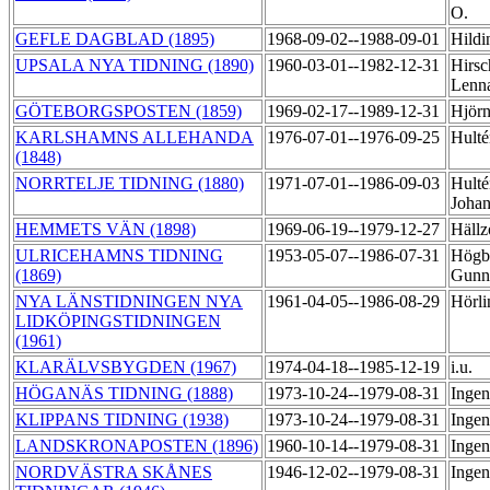
O.
GEFLE DAGBLAD (1895)
1968-09-02--1988-09-01
Hildi
UPSALA NYA TIDNING (1890)
1960-03-01--1982-12-31
Hirsc
Lenn
GÖTEBORGSPOSTEN (1859)
1969-02-17--1989-12-31
Hjörn
KARLSHAMNS ALLEHANDA
1976-07-01--1976-09-25
Hulté
(1848)
NORRTELJE TIDNING (1880)
1971-07-01--1986-09-03
Hulté
Joha
HEMMETS VÄN (1898)
1969-06-19--1979-12-27
Hällz
ULRICEHAMNS TIDNING
1953-05-07--1986-07-31
Högb
(1869)
Gunn
NYA LÄNSTIDNINGEN NYA
1961-04-05--1986-08-29
Hörli
LIDKÖPINGSTIDNINGEN
(1961)
KLARÄLVSBYGDEN (1967)
1974-04-18--1985-12-19
i.u.
HÖGANÄS TIDNING (1888)
1973-10-24--1979-08-31
Ingen
KLIPPANS TIDNING (1938)
1973-10-24--1979-08-31
Ingen
LANDSKRONAPOSTEN (1896)
1960-10-14--1979-08-31
Ingen
NORDVÄSTRA SKÅNES
1946-12-02--1979-08-31
Ingen