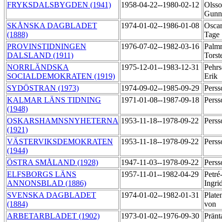
FRYKSDALSBYGDEN (1941)
1958-04-22--1980-02-12
Olsso
Gunn
SKÅNSKA DAGBLADET
1974-01-02--1986-01-08
Oscar
(1888)
Tage
PROVINSTIDNINGEN
1976-07-02--1982-03-16
Palmr
DALSLAND (1911)
Tors
NORRLÄNDSKA
1975-12-01--1983-12-31
Pehrs
SOCIALDEMOKRATEN (1919)
Erik
SYDÖSTRAN (1973)
1974-09-02--1985-09-29
Perss
KALMAR LÄNS TIDNING
1971-01-08--1987-09-18
Perss
(1948)
OSKARSHAMNSNYHETERNA
1953-11-18--1978-09-22
Perss
(1921)
VÄSTERVIKSDEMOKRATEN
1953-11-18--1978-09-22
Perss
(1944)
ÖSTRA SMÅLAND (1928)
1947-11-03--1978-09-22
Perss
ELFSBORGS LÄNS
1957-11-01--1982-04-29
Petré
ANNONSBLAD (1886)
Ingri
SVENSKA DAGBLADET
1974-01-02--1982-01-31
Plate
(1884)
von
ARBETARBLADET (1902)
1973-01-02--1976-09-30
Pränt