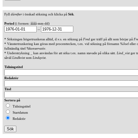
Fyll
därefter
i önskad sökning och klicka på
Sök
.
Period
(i formen: åååå-mm-dd)
--
* Sökningen högertrunkeras alltid, d.v.s. en söknng på
Fred
ger träff på allt som börjar på
Fr
* Vänstertrunkering kan göras med procenttecken, t.ex. vid sökning på förnamn
%Joel
eller 
fullständig titel
%konservativ
.
* Understrykning _ kan användas för att söka t.ex. namn stavade på olika sätt.
Lind_vist
ger t
såväl
Lindkvist
som
Lindqvist
.
Tidningstitel
Redaktör
Titel
Sortera på
Tidningstitel
Startdatum
Redaktör