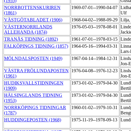
(1955)
Gust
NORRBOTTENSKURIREN
1969-07-01--1990-04-07
Lidh
(1861)
Ulf
VÄSTGÖTABLADET (1906)
1968-04-02--1988-09-29
Lilja
VÄSTERNORRLANDS
1976-05-03--1978-08-01
Linde
ALLEHANDA (1874)
Jacki
TRANÅS TIDNING (1892)
1961-07-01--1978-03-15
Linde
FALKÖPINGS TIDNING (1857)
1964-05-16--1994-03-31
Linna
Lars-
MÖLNDALSPOSTEN (1949)
1967-04-14--1984-12-31
Liss
Jon-
VÄSTRA FRÖLUNDAPOSTEN
1976-04-08--1976-12-23
Liss
(1961)
Jon-
HUDIKSVALLSTIDNINGEN
1973-01-02--1979-04-30
Lund
(1909)
Berti
HÄLSINGLANDS TIDNING
1973-01-02--1979-04-30
Lund
(1953)
Berti
NORRKÖPINGS TIDNINGAR
1960-01-02--1979-10-31
Lund
(1787)
Beng
HUDDINGEPOSTEN (1968)
1975-11-19--1978-09-13
Lundi