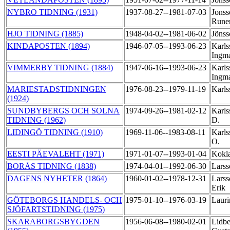
NYBRO TIDNING (1931)
1937-08-27--1981-07-03
Jonss
Rune
HJO TIDNING (1885)
1948-04-02--1981-06-02
Jönss
KINDAPOSTEN (1894)
1946-07-05--1993-06-23
Karls
Ingm
VIMMERBY TIDNING (1884)
1947-06-16--1993-06-23
Karls
Ingm
MARIESTADSTIDNINGEN
1976-08-23--1979-11-19
Karls
(1924)
SUNDBYBERGS OCH SOLNA
1974-09-26--1981-02-12
Karls
TIDNING (1962)
D.
LIDINGÖ TIDNING (1910)
1969-11-06--1983-08-11
Karls
O.
EESTI PÄEVALEHT (1971)
1971-01-07--1993-01-04
Kokl
BORÅS TIDNING (1838)
1974-04-01--1992-06-30
Lars
DAGENS NYHETER (1864)
1960-01-02--1978-12-31
Larss
Erik
GÖTEBORGS HANDELS- OCH
1975-01-10--1976-03-19
Lauri
SJÖFARTSTIDNING (1975)
SKARABORGSBYGDEN
1956-06-08--1980-02-01
Lidbe