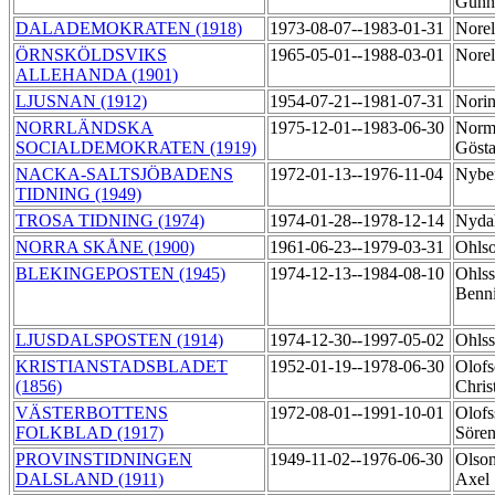
Gunn
DALADEMOKRATEN (1918)
1973-08-07--1983-01-31
Norel
ÖRNSKÖLDSVIKS
1965-05-01--1988-03-01
Norel
ALLEHANDA (1901)
LJUSNAN (1912)
1954-07-21--1981-07-31
Nori
NORRLÄNDSKA
1975-12-01--1983-06-30
Norm
SOCIALDEMOKRATEN (1919)
Göst
NACKA-SALTSJÖBADENS
1972-01-13--1976-11-04
Nybe
TIDNING (1949)
TROSA TIDNING (1974)
1974-01-28--1978-12-14
Nyda
NORRA SKÅNE (1900)
1961-06-23--1979-03-31
Ohlso
BLEKINGEPOSTEN (1945)
1974-12-13--1984-08-10
Ohlss
Benn
LJUSDALSPOSTEN (1914)
1974-12-30--1997-05-02
Ohls
KRISTIANSTADSBLADET
1952-01-19--1978-06-30
Olofs
(1856)
Chris
VÄSTERBOTTENS
1972-08-01--1991-10-01
Olofs
FOLKBLAD (1917)
Söre
PROVINSTIDNINGEN
1949-11-02--1976-06-30
Olson
DALSLAND (1911)
Axel