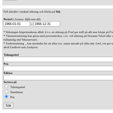
Fyll
därefter
i önskad sökning och klicka på
Sök
.
Period
(i formen: åååå-mm-dd)
--
* Sökningen högertrunkeras alltid, d.v.s. en söknng på
Fred
ger träff på allt som börjar på
Fr
* Vänstertrunkering kan göras med procenttecken, t.ex. vid sökning på förnamn
%Joel
eller 
fullständig titel
%konservativ
.
* Understrykning _ kan användas för att söka t.ex. namn stavade på olika sätt.
Lind_vist
ger t
såväl
Lindkvist
som
Lindqvist
.
Tidningstitel
Pris
Edition
Sortera på
Tidningstitel
Startdatum
Pris