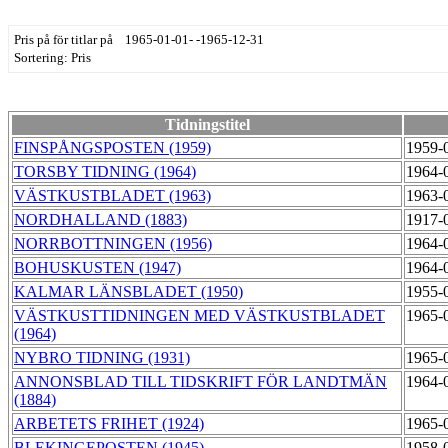
Pris på för titlar på 1965-01-01- -1965-12-31
Sortering: Pris
Tidningstitel
FINSPÅNGSPOSTEN (1959)
1959-
TORSBY TIDNING (1964)
1964-
VÄSTKUSTBLADET (1963)
1963-
NORDHALLAND (1883)
1917-
NORRBOTTNINGEN (1956)
1964-
BOHUSKUSTEN (1947)
1964-
KALMAR LÄNSBLADET (1950)
1955-
VÄSTKUSTTIDNINGEN MED VÄSTKUSTBLADET
1965-
(1964)
NYBRO TIDNING (1931)
1965-
ANNONSBLAD TILL TIDSKRIFT FÖR LANDTMÄN
1964-
(1884)
ARBETETS FRIHET (1924)
1965-
BLEKINGEPOSTEN (1945)
1958-