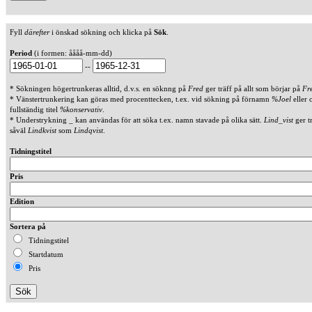
Fyll
därefter
i önskad sökning och klicka på
Sök
.
Period
(i formen: åååå-mm-dd)
--
* Sökningen högertrunkeras alltid, d.v.s. en söknng på
Fred
ger träff på allt som börjar på
Fr
* Vänstertrunkering kan göras med procenttecken, t.ex. vid sökning på förnamn
%Joel
eller 
fullständig titel
%konservativ
.
* Understrykning _ kan användas för att söka t.ex. namn stavade på olika sätt.
Lind_vist
ger t
såväl
Lindkvist
som
Lindqvist
.
Tidningstitel
Pris
Edition
Sortera på
Tidningstitel
Startdatum
Pris