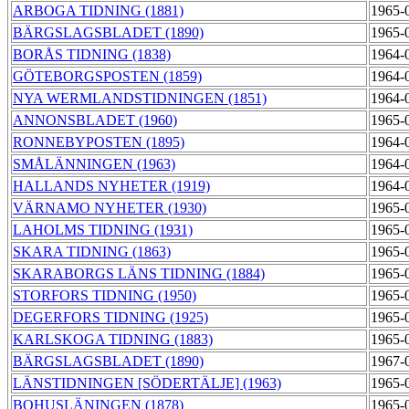
ARBOGA TIDNING (1881)
1965-
BÄRGSLAGSBLADET (1890)
1965-
BORÅS TIDNING (1838)
1964-
GÖTEBORGSPOSTEN (1859)
1964-
NYA WERMLANDSTIDNINGEN (1851)
1964-
ANNONSBLADET (1960)
1965-
RONNEBYPOSTEN (1895)
1964-
SMÅLÄNNINGEN (1963)
1964-
HALLANDS NYHETER (1919)
1964-
VÄRNAMO NYHETER (1930)
1965-
LAHOLMS TIDNING (1931)
1965-
SKARA TIDNING (1863)
1965-
SKARABORGS LÄNS TIDNING (1884)
1965-
STORFORS TIDNING (1950)
1965-
DEGERFORS TIDNING (1925)
1965-
KARLSKOGA TIDNING (1883)
1965-
BÄRGSLAGSBLADET (1890)
1967-
LÄNSTIDNINGEN [SÖDERTÄLJE] (1963)
1965-
BOHUSLÄNINGEN (1878)
1965-