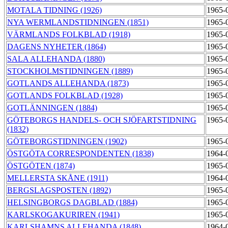
MOTALA TIDNING (1926)
1965-
NYA WERMLANDSTIDNINGEN (1851)
1965-
VÄRMLANDS FOLKBLAD (1918)
1965-
DAGENS NYHETER (1864)
1965-
SALA ALLEHANDA (1880)
1965-
STOCKHOLMSTIDNINGEN (1889)
1965-
GOTLANDS ALLEHANDA (1873)
1965-
GOTLANDS FOLKBLAD (1928)
1965-
GOTLÄNNINGEN (1884)
1965-
GÖTEBORGS HANDELS- OCH SJÖFARTSTIDNING
1965-
(1832)
GÖTEBORGSTIDNINGEN (1902)
1965-
ÖSTGÖTA CORRESPONDENTEN (1838)
1964-
ÖSTGÖTEN (1874)
1965-
MELLERSTA SKÅNE (1911)
1964-
BERGSLAGSPOSTEN (1892)
1965-
HELSINGBORGS DAGBLAD (1884)
1965-
KARLSKOGAKURIREN (1941)
1965-
KARLSHAMNS ALLEHANDA (1848)
1964-