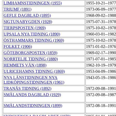
LIMHAMNSTIDNINGEN (1955)
1955-10-21--197
TRIUMF (1891)
1973-06-09--197
GEFLE DAGBLAD (1895)
1968-09-02--198
SIGTUNABYGDEN (1928)
1975-07-31--197
TIERPSPOSTEN (1969)
1975-10-02--197
UPSALA NYA TIDNING (1890)
1960-03-01--198
ÖSTHAMMARS TIDNING (1969)
1975-10-02--197
FOLKET (1906)
1971-01-02--197
GÖTEBORGSPOSTEN (1859)
1969-02-17--199
NORRTELJE TIDNING (1880)
1971-07-01--198
HEMMETS VÄN (1898)
1962-10-19--197
ULRICEHAMNS TIDNING (1869)
1953-04-09--198
NYA LÄNSTIDNINGEN NYA
1943-05-19--198
LIDKÖPINGSTIDNINGEN (1961)
TRANÅS TIDNING (1892)
1972-09-08--199
SMÅLANDS DAGBLAD (1929)
1972-09-08--198
SMÅLANDSTIDNINGEN (1899)
1972-08-18--199