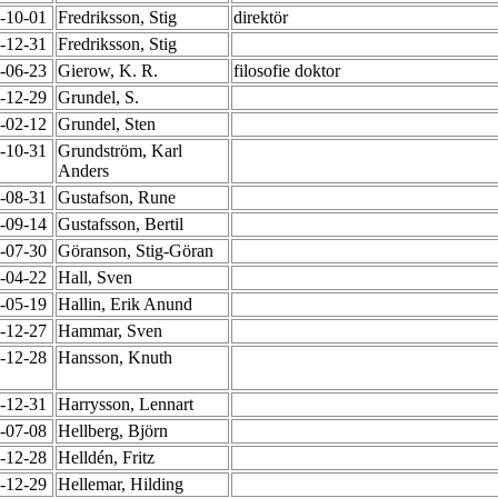
9-10-01
Fredriksson, Stig
direktör
1-12-31
Fredriksson, Stig
7-06-23
Gierow, K. R.
filosofie doktor
8-12-29
Grundel, S.
0-02-12
Grundel, Sten
6-10-31
Grundström, Karl
Anders
9-08-31
Gustafson, Rune
7-09-14
Gustafsson, Bertil
1-07-30
Göranson, Stig-Göran
6-04-22
Hall, Sven
5-05-19
Hallin, Erik Anund
9-12-27
Hammar, Sven
7-12-28
Hansson, Knuth
1-12-31
Harrysson, Lennart
0-07-08
Hellberg, Björn
9-12-28
Helldén, Fritz
7-12-29
Hellemar, Hilding