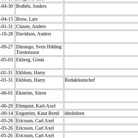
2-04-30
Bothén, Anders
8-04-15
Braw, Lars
0-01-31
Clason, Anders
6-10-28
Davidson, Anders
6-09-27
Dürango, Sven Hilding
Torstensson
6-05-03
Ekberg, Gösta
7-01-31
Ekblom, Harry
7-01-31
Ekblom, Harry
Redaktionschef
6-06-01
Ekström, Sören
8-06-29
Elmquist, Karl-Axel
8-09-14
Engström, Knut Bertil
direktören
3-05-26
Ericsson, Carl Axel
3-05-26
Ericsson, Carl Axel
3-05-26
Ericsson, Carl Axel