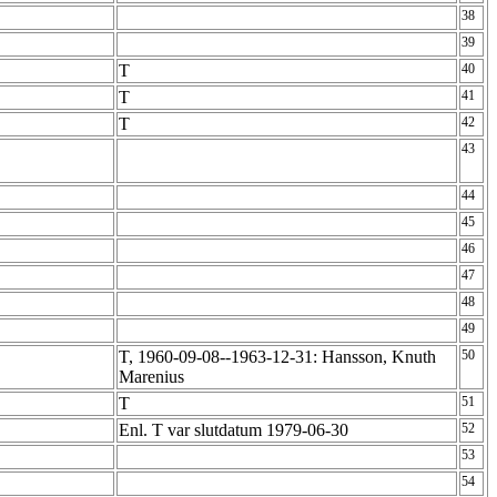
38
39
T
40
T
41
T
42
43
44
45
46
47
48
49
T, 1960-09-08--1963-12-31: Hansson, Knuth
50
Marenius
T
51
Enl. T var slutdatum 1979-06-30
52
53
54