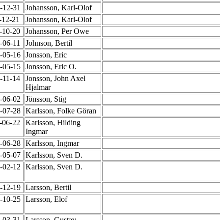
4-12-31
Johansson, Karl-Olof
4-12-21
Johansson, Karl-Olof
6-10-20
Johansson, Per Owe
1-06-11
Johnson, Bertil
9-05-16
Jonsson, Eric
9-05-15
Jonsson, Eric O.
7-11-14
Jonsson, John Axel
Hjalmar
1-06-02
Jönsson, Stig
0-07-28
Karlsson, Folke Göran
3-06-22
Karlsson, Hilding
Ingmar
3-06-28
Karlsson, Ingmar
7-05-07
Karlsson, Sven D.
1-02-12
Karlsson, Sven D.
5-12-19
Larsson, Bertil
8-10-25
Larsson, Elof
8-03-31
Larsson, Gustav