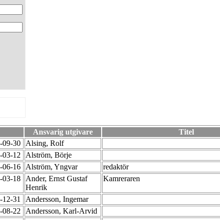
Ansvarig utgivare
Titel
0-09-30
Alsing, Rolf
9-03-12
Alström, Börje
6-06-16
Alström, Yngvar
redaktör
8-03-18
Ander, Ernst Gustaf
Kamreraren
Henrik
2-12-31
Andersson, Ingemar
8-08-22
Andersson, Karl-Arvid