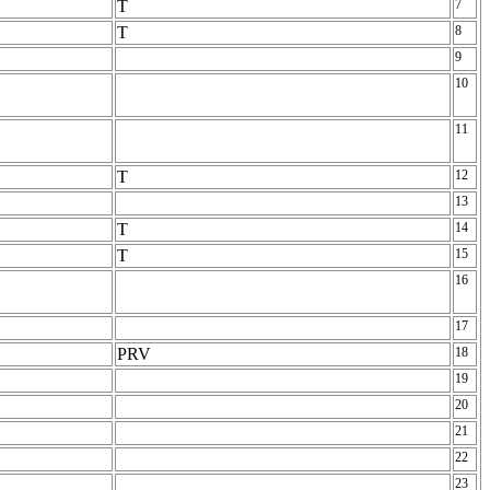
T
7
T
8
9
10
11
T
12
13
T
14
T
15
16
17
PRV
18
19
20
21
22
23