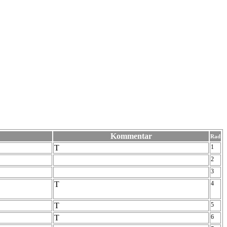
Kommentar
Rad
T
1
2
3
T
4
T
5
T
6