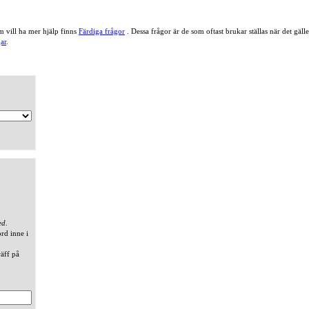
 vill ha mer hjälp finns
Färdiga frågor
. Dessa frågor är de som oftast brukar ställas när det gä
ar
.
ed
.
ord inne i
räff på