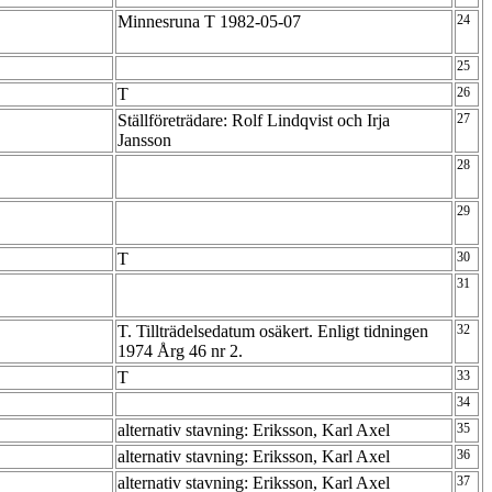
Minnesruna T 1982-05-07
24
25
T
26
Ställföreträdare: Rolf Lindqvist och Irja
27
Jansson
28
29
T
30
31
T. Tillträdelsedatum osäkert. Enligt tidningen
32
1974 Årg 46 nr 2.
T
33
34
alternativ stavning: Eriksson, Karl Axel
35
alternativ stavning: Eriksson, Karl Axel
36
alternativ stavning: Eriksson, Karl Axel
37