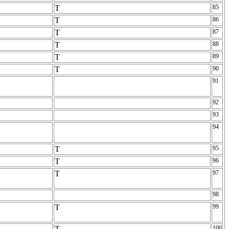
T
85
T
86
T
87
T
88
T
89
T
90
91
92
93
94
T
95
T
96
T
97
98
T
99
T
100