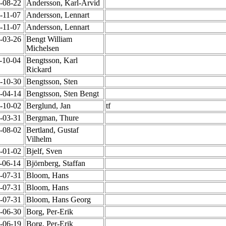
8-08-22
Andersson, Karl-Arvid
0-11-07
Andersson, Lennart
0-11-07
Andersson, Lennart
2-03-26
Bengt William
Michelsen
6-10-04
Bengtsson, Karl
Rickard
2-10-30
Bengtsson, Sten
3-04-14
Bengtsson, Sten Bengt
6-10-02
Berglund, Jan
tf
3-03-31
Bergman, Thure
7-08-02
Bertland, Gustaf
Vilhelm
9-01-02
Bjelf, Sven
8-06-14
Björnberg, Staffan
1-07-31
Bloom, Hans
1-07-31
Bloom, Hans
1-07-31
Bloom, Hans Georg
2-06-30
Borg, Per-Erik
5-06-19
Borg, Per-Erik