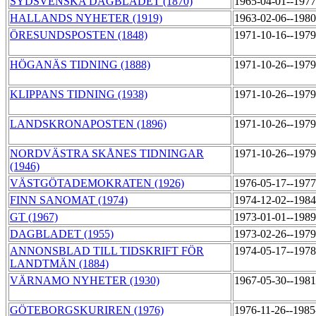
SYDSVENSKA DAGBLADET (1870)
1965-04-01--197
HALLANDS NYHETER (1919)
1963-02-06--198
ÖRESUNDSPOSTEN (1848)
1971-10-16--197
HÖGANÄS TIDNING (1888)
1971-10-26--197
KLIPPANS TIDNING (1938)
1971-10-26--197
LANDSKRONAPOSTEN (1896)
1971-10-26--197
NORDVÄSTRA SKÅNES TIDNINGAR
1971-10-26--197
(1946)
VÄSTGÖTADEMOKRATEN (1926)
1976-05-17--197
FINN SANOMAT (1974)
1974-12-02--198
GT (1967)
1973-01-01--198
DAGBLADET (1955)
1973-02-26--197
ANNONSBLAD TILL TIDSKRIFT FÖR
1974-05-17--197
LANDTMÄN (1884)
VÄRNAMO NYHETER (1930)
1967-05-30--198
GÖTEBORGSKURIREN (1976)
1976-11-26--198