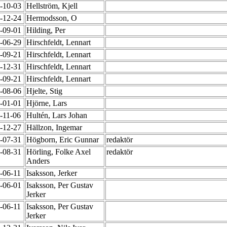
7-10-03
Hellström, Kjell
7-12-24
Hermodsson, O
8-09-01
Hilding, Per
8-06-29
Hirschfeldt, Lennart
8-09-21
Hirschfeldt, Lennart
2-12-31
Hirschfeldt, Lennart
8-09-21
Hirschfeldt, Lennart
6-08-06
Hjelte, Stig
0-01-01
Hjörne, Lars
5-11-06
Hultén, Lars Johan
9-12-27
Hällzon, Ingemar
6-07-31
Högborn, Eric Gunnar
redaktör
6-08-31
Hörling, Folke Axel
redaktör
Anders
1-06-11
Isaksson, Jerker
7-06-01
Isaksson, Per Gustav
Jerker
1-06-11
Isaksson, Per Gustav
Jerker