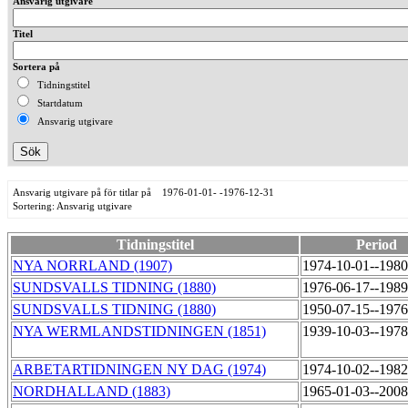
Ansvarig utgivare
Titel
Sortera på
Tidningstitel
Startdatum
Ansvarig utgivare
Ansvarig utgivare på för titlar på 1976-01-01- -1976-12-31
Sortering: Ansvarig utgivare
Tidningstitel
Period
NYA NORRLAND (1907)
1974-10-01--198
SUNDSVALLS TIDNING (1880)
1976-06-17--198
SUNDSVALLS TIDNING (1880)
1950-07-15--197
NYA WERMLANDSTIDNINGEN (1851)
1939-10-03--197
ARBETARTIDNINGEN NY DAG (1974)
1974-10-02--198
NORDHALLAND (1883)
1965-01-03--200