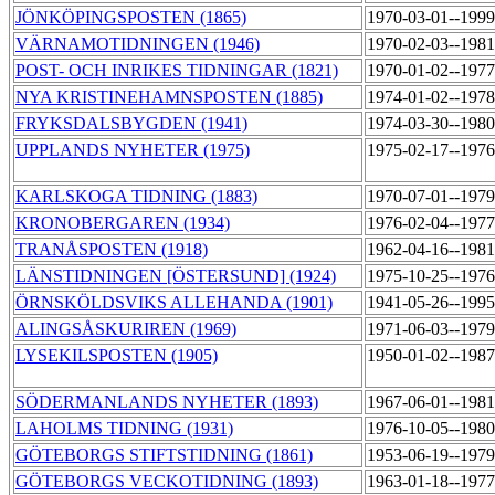
JÖNKÖPINGSPOSTEN (1865)
1970-03-01--199
VÄRNAMOTIDNINGEN (1946)
1970-02-03--198
POST- OCH INRIKES TIDNINGAR (1821)
1970-01-02--197
NYA KRISTINEHAMNSPOSTEN (1885)
1974-01-02--197
FRYKSDALSBYGDEN (1941)
1974-03-30--198
UPPLANDS NYHETER (1975)
1975-02-17--197
KARLSKOGA TIDNING (1883)
1970-07-01--197
KRONOBERGAREN (1934)
1976-02-04--197
TRANÅSPOSTEN (1918)
1962-04-16--198
LÄNSTIDNINGEN [ÖSTERSUND] (1924)
1975-10-25--197
ÖRNSKÖLDSVIKS ALLEHANDA (1901)
1941-05-26--199
ALINGSÅSKURIREN (1969)
1971-06-03--197
LYSEKILSPOSTEN (1905)
1950-01-02--198
SÖDERMANLANDS NYHETER (1893)
1967-06-01--198
LAHOLMS TIDNING (1931)
1976-10-05--198
GÖTEBORGS STIFTSTIDNING (1861)
1953-06-19--197
GÖTEBORGS VECKOTIDNING (1893)
1963-01-18--197