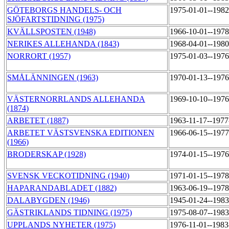
GÖTEBORGS HANDELS- OCH
1975-01-01--198
SJÖFARTSTIDNING (1975)
KVÄLLSPOSTEN (1948)
1966-10-01--197
NERIKES ALLEHANDA (1843)
1968-04-01--198
NORRORT (1957)
1975-01-03--197
SMÅLÄNNINGEN (1963)
1970-01-13--197
VÄSTERNORRLANDS ALLEHANDA
1969-10-10--197
(1874)
ARBETET (1887)
1963-11-17--197
ARBETET VÄSTSVENSKA EDITIONEN
1966-06-15--197
(1966)
BRODERSKAP (1928)
1974-01-15--197
SVENSK VECKOTIDNING (1940)
1971-01-15--197
HAPARANDABLADET (1882)
1963-06-19--197
DALABYGDEN (1946)
1945-01-24--198
GÄSTRIKLANDS TIDNING (1975)
1975-08-07--198
UPPLANDS NYHETER (1975)
1976-11-01--198