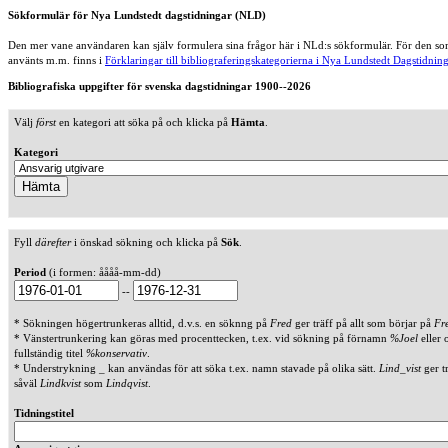
Sökformulär för Nya Lundstedt dagstidningar (NLD)
Den mer vane användaren kan själv formulera sina frågor här i NLd:s sökformulär. För den som
använts m.m. finns i
Förklaringar till bibliograferingskategorierna i Nya Lundstedt Dagstidning
Bibliografiska uppgifter för svenska dagstidningar 1900--2026
Välj
först
en kategori att söka på och klicka på
Hämta
.
Kategori
Fyll
därefter
i önskad sökning och klicka på
Sök
.
Period
(i formen: åååå-mm-dd)
--
* Sökningen högertrunkeras alltid, d.v.s. en söknng på
Fred
ger träff på allt som börjar på
Fr
* Vänstertrunkering kan göras med procenttecken, t.ex. vid sökning på förnamn
%Joel
eller 
fullständig titel
%konservativ
.
* Understrykning _ kan användas för att söka t.ex. namn stavade på olika sätt.
Lind_vist
ger t
såväl
Lindkvist
som
Lindqvist
.
Tidningstitel