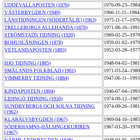
UDDEVALLAPOSTEN (1976)
1976-09-23--198
VÄSTERBYGDEN (1949)
1966-11-11--198
LÄNSTIDNINGEN [SÖDERTÄLJE] (1963)
1975-11-17--197
TRELLEBORGS ALLEHANDA (1876)
1971-06-16--199
STRÖMSTADS TIDNING (1920)
1969-02-25--197
BOHUSLÄNINGEN (1878)
1959-01-02--197
VETLANDAPOSTEN (1893)
1952-03-28--197
HJO TIDNING (1885)
1948-04-02--198
SMÅLANDS FOLKBLAD (1901)
1971-03-24--198
VIMMERBY TIDNING (1884)
1947-06-11--199
KINDAPOSTEN (1894)
1946-07-04--199
LIDINGÖ TIDNING (1910)
1974-09-12--198
SUNDBYBERGS OCH SOLNA TIDNING
1974-09-26--198
(1962)
KLARÄLVSBYGDEN (1967)
1969-04-10--198
SÖDERHAMNS-HÄLSINGEKURIREN
1967-03-20--197
(1967)
VÄRMLANDSBYGDEN (1948)
1948-03-05--197