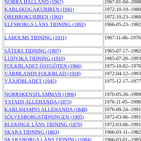
NORRA HALLAND (1967)
1967-01-04--200
KARLSKOGAKURIREN (1941)
1972-10-19--198
ÖREBROKURIREN (1902)
1972-10-23--198
ELFSBORGS LÄNS TIDNING (1892)
1966-05-23--198
LAHOLMS TIDNING (1931)
1967-11-06--197
SÄTERS TIDNING (1907)
1965-07-17--198
LUDVIKA TIDNING (1910)
1965-07-20--199
FOLKBLADET ÖSTGÖTEN (1966)
1975-10-02--197
VÄRMLANDS FOLKBLAD (1918)
1972-04-12--199
VÄXJÖBLADET (1945)
1975-12-17--197
NORRSKENSFLAMMAN (1906)
1970-05-26--198
YSTADS ALLEHANDA (1873)
1976-11-05--199
KARLSHAMNS ALLEHANDA (1848)
1976-09-24--199
SÖLVESBORGSTIDNINGEN (1905)
1972-03-06--199
BLEKINGE LÄNS TIDNING (1870)
1972-03-06--199
SKARA TIDNING (1863)
1966-03-31--198
SKARABORGS LÄNS TIDNING (1884)
1966-03-01--198