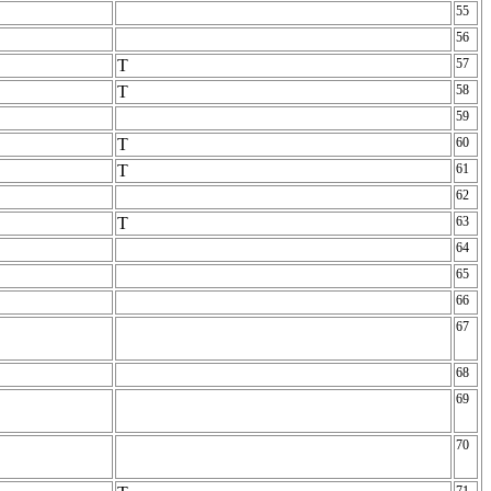
55
56
T
57
T
58
59
T
60
T
61
62
T
63
64
65
66
67
68
69
70