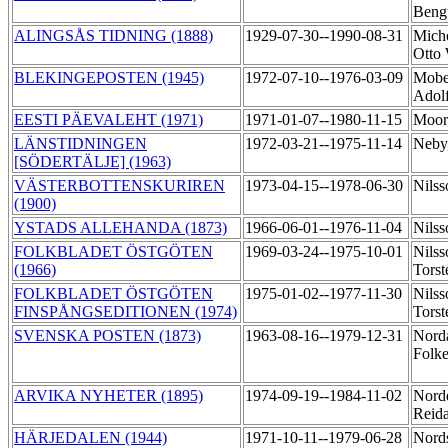
Beng
ALINGSÅS TIDNING (1888)
1929-07-30--1990-08-31
Miche
Otto
BLEKINGEPOSTEN (1945)
1972-07-10--1976-03-09
Mobe
Adol
EESTI PÄEVALEHT (1971)
1971-01-07--1980-11-15
Moor
LÄNSTIDNINGEN
1972-03-21--1975-11-14
Neby
[SÖDERTÄLJE] (1963)
VÄSTERBOTTENSKURIREN
1973-04-15--1978-06-30
Nilss
(1900)
YSTADS ALLEHANDA (1873)
1966-06-01--1976-11-04
Nilss
FOLKBLADET ÖSTGÖTEN
1969-03-24--1975-10-01
Nilss
(1966)
Tors
FOLKBLADET ÖSTGÖTEN
1975-01-02--1977-11-30
Nilss
FINSPÅNGSEDITIONEN (1974)
Tors
SVENSKA POSTEN (1873)
1963-08-16--1979-12-31
Nord
Folk
ARVIKA NYHETER (1895)
1974-09-19--1984-11-02
Nord
Reid
HÄRJEDALEN (1944)
1971-10-11--1979-06-28
Nord