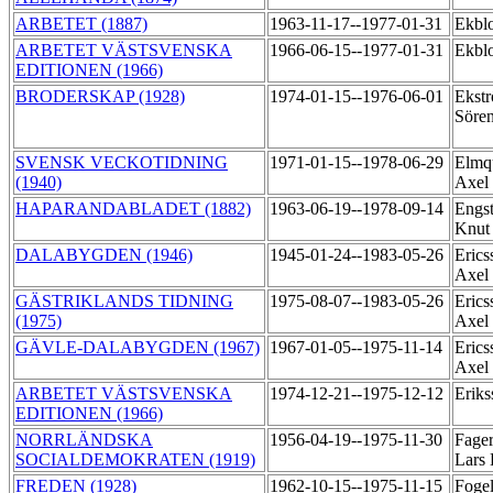
ARBETET (1887)
1963-11-17--1977-01-31
Ekbl
ARBETET VÄSTSVENSKA
1966-06-15--1977-01-31
Ekbl
EDITIONEN (1966)
BRODERSKAP (1928)
1974-01-15--1976-06-01
Ekst
Söre
SVENSK VECKOTIDNING
1971-01-15--1978-06-29
Elmqu
(1940)
Axel
HAPARANDABLADET (1882)
1963-06-19--1978-09-14
Engs
Knut 
DALABYGDEN (1946)
1945-01-24--1983-05-26
Erics
Axel
GÄSTRIKLANDS TIDNING
1975-08-07--1983-05-26
Erics
(1975)
Axel
GÄVLE-DALABYGDEN (1967)
1967-01-05--1975-11-14
Erics
Axel
ARBETET VÄSTSVENSKA
1974-12-21--1975-12-12
Eriks
EDITIONEN (1966)
NORRLÄNDSKA
1956-04-19--1975-11-30
Fager
SOCIALDEMOKRATEN (1919)
Lars 
FREDEN (1928)
1962-10-15--1975-11-15
Fogel