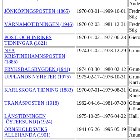
Ande
JÖNKÖPINGSPOSTEN (1865)
1970-03-01--1999-10-01
Fredr
Stig
VÄRNAMOTIDNINGEN (1946)
1970-02-03--1981-12-31
Fredr
Stig
POST- OCH INRIKES
1970-01-02--1977-06-23
Gier
TIDNINGAR (1821)
NYA
1974-01-02--1978-12-29
Grund
KRISTINEHAMNSPOSTEN
(1885)
FRYKSDALSBYGDEN (1941)
1974-03-30--1980-02-12
Grun
UPPLANDS NYHETER (1975)
1975-02-17--1976-10-31
Grun
Karl
KARLSKOGA TIDNING (1883)
1970-07-01--1979-08-31
Gusta
Run
TRANÅSPOSTEN (1918)
1962-04-16--1981-07-30
Göran
Gör
LÄNSTIDNINGEN
1975-10-25--1976-04-22
Hall
[ÖSTERSUND] (1924)
ÖRNSKÖLDSVIKS
1941-05-26--1995-05-19
Halli
ALLEHANDA (1901)
Anu