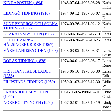
KINDAPOSTEN (1894)
1946-07-04--1993-06-28
Karls
Ingm
LIDINGÖ TIDNING (1910)
1974-09-12--1987-05-07
Karls
D.
SUNDBYBERGS OCH SOLNA
1974-09-26--1981-02-12
Karls
TIDNING (1962)
D.
KLARÄLVSBYGDEN (1967)
1969-04-10--1985-12-19
Larss
SÖDERHAMNS-
1967-03-20--1978-10-25
Larss
HÄLSINGEKURIREN (1967)
VÄRMLANDSBYGDEN (1948)
1948-03-05--1978-03-31
Larss
Gust
BORÅS TIDNING (1838)
1974-04-01--1992-06-17
Larss
Run
KRISTIANSTADSBLADET
1975-06-16--1978-06-30
Larss
(1856)
Erik
FILIPSTADS TIDNING (1959)
1959-01-03--1993-12-30
Lidbe
W.
SKARABORGSBYGDEN
1961-11-02--1980-02-01
Lidbe
(1955)
Gust
NORRBOTTNINGEN (1956)
1967-02-01--1987-10-19
Lindg
Joha