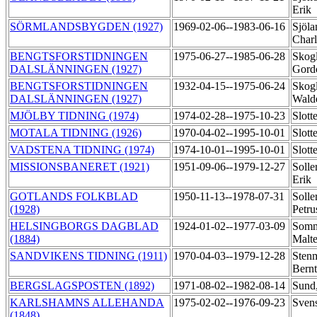
Erik
SÖRMLANDSBYGDEN (1927)
1969-02-06--1983-06-16
Sjöla
Char
BENGTSFORSTIDNINGEN
1975-06-27--1985-06-28
Skog
DALSLÄNNINGEN (1927)
Gor
BENGTSFORSTIDNINGEN
1932-04-15--1975-06-24
Skog
DALSLÄNNINGEN (1927)
Wald
MJÖLBY TIDNING (1974)
1974-02-28--1975-10-23
Slott
MOTALA TIDNING (1926)
1970-04-02--1995-10-01
Slott
VADSTENA TIDNING (1974)
1974-10-01--1995-10-01
Slott
MISSIONSBANERET (1921)
1951-09-06--1979-12-27
Solle
Erik
GOTLANDS FOLKBLAD
1950-11-13--1978-07-31
Solle
(1928)
Petru
HELSINGBORGS DAGBLAD
1924-01-02--1977-03-09
Somm
(1884)
Malt
SANDVIKENS TIDNING (1911)
1970-04-03--1979-12-28
Sten
Bern
BERGSLAGSPOSTEN (1892)
1971-08-02--1982-08-14
Sund
KARLSHAMNS ALLEHANDA
1975-02-02--1976-09-23
Sven
(1848)