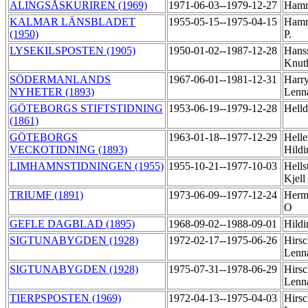
ALINGSÅSKURIREN (1969)
1971-06-03--1979-12-27
Hamm
KALMAR LÄNSBLADET
1955-05-15--1975-04-15
Hamr
(1950)
P.
LYSEKILSPOSTEN (1905)
1950-01-02--1987-12-28
Hans
Knu
SÖDERMANLANDS
1967-06-01--1981-12-31
Harry
NYHETER (1893)
Lenn
GÖTEBORGS STIFTSTIDNING
1953-06-19--1979-12-28
Helld
(1861)
GÖTEBORGS
1963-01-18--1977-12-29
Helle
VECKOTIDNING (1893)
Hild
LIMHAMNSTIDNINGEN (1955)
1955-10-21--1977-10-03
Hells
Kjell
TRIUMF (1891)
1973-06-09--1977-12-24
Herm
O
GEFLE DAGBLAD (1895)
1968-09-02--1988-09-01
Hildi
SIGTUNABYGDEN (1928)
1972-02-17--1975-06-26
Hirsc
Lenn
SIGTUNABYGDEN (1928)
1975-07-31--1978-06-29
Hirsc
Lenn
TIERPSPOSTEN (1969)
1972-04-13--1975-04-03
Hirsc