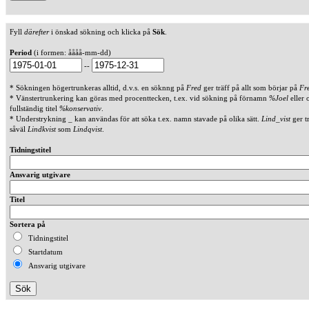
Fyll
därefter
i önskad sökning och klicka på
Sök
.
Period
(i formen: åååå-mm-dd)
--
* Sökningen högertrunkeras alltid, d.v.s. en söknng på
Fred
ger träff på allt som börjar på
Fr
* Vänstertrunkering kan göras med procenttecken, t.ex. vid sökning på förnamn
%Joel
eller 
fullständig titel
%konservativ
.
* Understrykning _ kan användas för att söka t.ex. namn stavade på olika sätt.
Lind_vist
ger t
såväl
Lindkvist
som
Lindqvist
.
Tidningstitel
Ansvarig utgivare
Titel
Sortera på
Tidningstitel
Startdatum
Ansvarig utgivare