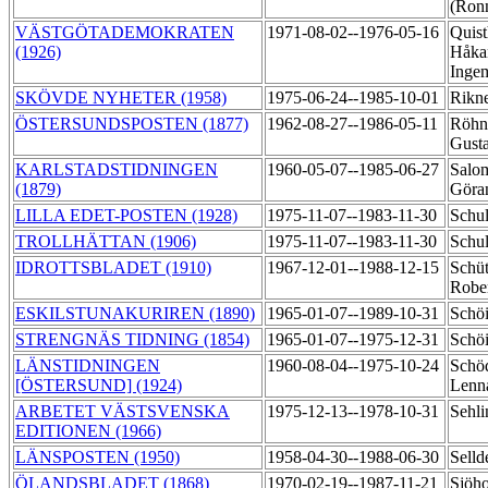
(Ron
VÄSTGÖTADEMOKRATEN
1971-08-02--1976-05-16
Quist
(1926)
Håka
Inge
SKÖVDE NYHETER (1958)
1975-06-24--1985-10-01
Rikne
ÖSTERSUNDSPOSTEN (1877)
1962-08-27--1986-05-11
Röhne
Gust
KARLSTADSTIDNINGEN
1960-05-07--1985-06-27
Salo
(1879)
Gör
LILLA EDET-POSTEN (1928)
1975-11-07--1983-11-30
Schul
TROLLHÄTTAN (1906)
1975-11-07--1983-11-30
Schul
IDROTTSBLADET (1910)
1967-12-01--1988-12-15
Schüt
Robe
ESKILSTUNAKURIREN (1890)
1965-01-07--1989-10-31
Schö
STRENGNÄS TIDNING (1854)
1965-01-07--1975-12-31
Schö
LÄNSTIDNINGEN
1960-08-04--1975-10-24
Schöq
[ÖSTERSUND] (1924)
Lenna
ARBETET VÄSTSVENSKA
1975-12-13--1978-10-31
Sehli
EDITIONEN (1966)
LÄNSPOSTEN (1950)
1958-04-30--1988-06-30
Sell
ÖLANDSBLADET (1868)
1970-02-19--1987-11-21
Sjöho