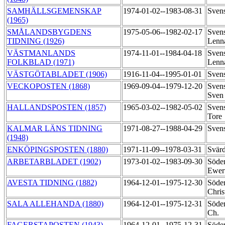
SAMHÄLLSGEMENSKAP
1974-01-02--1983-08-31
Sven
(1965)
SMÅLANDSBYGDENS
1975-05-06--1982-02-17
Svens
TIDNING (1926)
Lenn
VÄSTMANLANDS
1974-11-01--1984-04-18
Sven
FOLKBLAD (1971)
Lenn
VÄSTGÖTABLADET (1906)
1916-11-04--1995-01-01
Sven
VECKOPOSTEN (1868)
1969-09-04--1979-12-20
Sven
Sve
HALLANDSPOSTEN (1857)
1965-03-02--1982-05-02
Sven
Tore
KALMAR LÄNS TIDNING
1971-08-27--1988-04-29
Sven
(1948)
ENKÖPINGSPOSTEN (1880)
1971-11-09--1978-03-31
Svär
ARBETARBLADET (1902)
1973-01-02--1983-09-30
Söder
Ewer
AVESTA TIDNING (1882)
1964-12-01--1975-12-30
Söde
Chris
SALA ALLEHANDA (1880)
1964-12-01--1975-12-31
Söder
Ch.
FAGERSTAPOSTEN (1943)
1964-12-01--1975-12-31
Söder