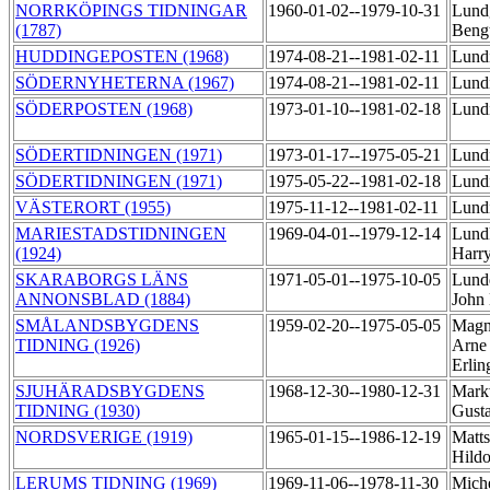
NORRKÖPINGS TIDNINGAR
1960-01-02--1979-10-31
Lund
(1787)
Beng
HUDDINGEPOSTEN (1968)
1974-08-21--1981-02-11
Lund
SÖDERNYHETERNA (1967)
1974-08-21--1981-02-11
Lund
SÖDERPOSTEN (1968)
1973-01-10--1981-02-18
Lund
SÖDERTIDNINGEN (1971)
1973-01-17--1975-05-21
Lund
SÖDERTIDNINGEN (1971)
1975-05-22--1981-02-18
Lund
VÄSTERORT (1955)
1975-11-12--1981-02-11
Lund
MARIESTADSTIDNINGEN
1969-04-01--1979-12-14
Lundk
(1924)
Harr
SKARABORGS LÄNS
1971-05-01--1975-10-05
Lundq
ANNONSBLAD (1884)
John
SMÅLANDSBYGDENS
1959-02-20--1975-05-05
Magn
TIDNING (1926)
Arne
Erli
SJUHÄRADSBYGDENS
1968-12-30--1980-12-31
Mark
TIDNING (1930)
Gust
NORDSVERIGE (1919)
1965-01-15--1986-12-19
Matts
Hild
LERUMS TIDNING (1969)
1969-11-06--1978-11-30
Miche