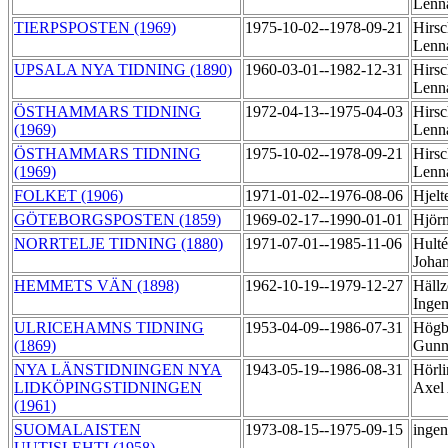
Lenn
TIERPSPOSTEN (1969)
1975-10-02--1978-09-21
Hirsc
Lenn
UPSALA NYA TIDNING (1890)
1960-03-01--1982-12-31
Hirsc
Lenn
ÖSTHAMMARS TIDNING
1972-04-13--1975-04-03
Hirsc
(1969)
Lenn
ÖSTHAMMARS TIDNING
1975-10-02--1978-09-21
Hirsc
(1969)
Lenn
FOLKET (1906)
1971-01-02--1976-08-06
Hjelt
GÖTEBORGSPOSTEN (1859)
1969-02-17--1990-01-01
Hjörn
NORRTELJE TIDNING (1880)
1971-07-01--1985-11-06
Hulté
Joha
HEMMETS VÄN (1898)
1962-10-19--1979-12-27
Hällz
Inge
ULRICEHAMNS TIDNING
1953-04-09--1986-07-31
Högbo
(1869)
Gunn
NYA LÄNSTIDNINGEN NYA
1943-05-19--1986-08-31
Hörli
LIDKÖPINGSTIDNINGEN
Axel
(1961)
SUOMALAISTEN
1973-08-15--1975-09-15
ingen
UUTISLEHTI (1958)