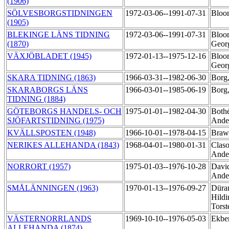
(1906)
SÖLVESBORGSTIDNINGEN
1972-03-06--1991-07-31
Bloo
(1905)
BLEKINGE LÄNS TIDNING
1972-03-06--1991-07-31
Bloo
(1870)
Geo
VÄXJÖBLADET (1945)
1972-01-13--1975-12-16
Bloo
Geo
SKARA TIDNING (1863)
1966-03-31--1982-06-30
Borg,
SKARABORGS LÄNS
1966-03-01--1985-06-19
Borg,
TIDNING (1884)
GÖTEBORGS HANDELS- OCH
1975-01-01--1982-04-30
Both
SJÖFARTSTIDNING (1975)
Ande
KVÄLLSPOSTEN (1948)
1966-10-01--1978-04-15
Braw
NERIKES ALLEHANDA (1843)
1968-04-01--1980-01-31
Claso
Ande
NORRORT (1957)
1975-01-03--1976-10-28
Davi
Ande
SMÅLÄNNINGEN (1963)
1970-01-13--1976-09-27
Düra
Hildi
Tors
VÄSTERNORRLANDS
1969-10-10--1976-05-03
Ekbe
ALLEHANDA (1874)