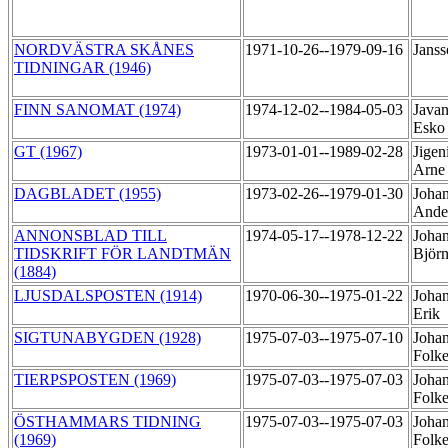
NORDVÄSTRA SKÅNES
1971-10-26--1979-09-16
Janss
TIDNINGAR (1946)
FINN SANOMAT (1974)
1974-12-02--1984-05-03
Javan
Esk
GT (1967)
1973-01-01--1989-02-28
Jigen
Arn
DAGBLADET (1955)
1973-02-26--1979-01-30
Johan
Ande
ANNONSBLAD TILL
1974-05-17--1978-12-22
Johan
TIDSKRIFT FÖR LANDTMÄN
Björ
(1884)
LJUSDALSPOSTEN (1914)
1970-06-30--1975-01-22
Johan
Erik
SIGTUNABYGDEN (1928)
1975-07-03--1975-07-10
Johan
Folk
TIERPSPOSTEN (1969)
1975-07-03--1975-07-03
Johan
Folk
ÖSTHAMMARS TIDNING
1975-07-03--1975-07-03
Johan
(1969)
Folk