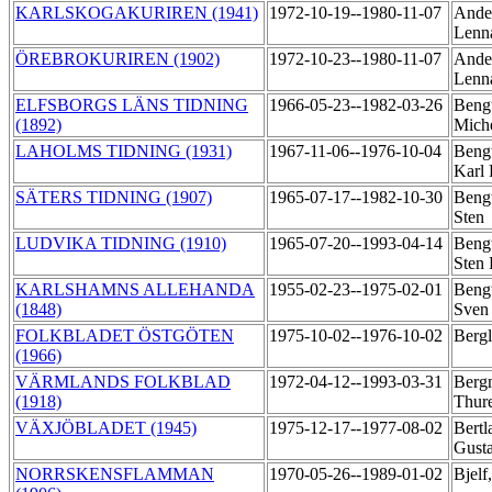
KARLSKOGAKURIREN (1941)
1972-10-19--1980-11-07
Ande
Lenn
ÖREBROKURIREN (1902)
1972-10-23--1980-11-07
Ande
Lenn
ELFSBORGS LÄNS TIDNING
1966-05-23--1982-03-26
Bengt
(1892)
Mich
LAHOLMS TIDNING (1931)
1967-11-06--1976-10-04
Bengt
Karl
SÄTERS TIDNING (1907)
1965-07-17--1982-10-30
Bengt
Sten
LUDVIKA TIDNING (1910)
1965-07-20--1993-04-14
Bengt
Sten
KARLSHAMNS ALLEHANDA
1955-02-23--1975-02-01
Bengt
(1848)
Sve
FOLKBLADET ÖSTGÖTEN
1975-10-02--1976-10-02
Berg
(1966)
VÄRMLANDS FOLKBLAD
1972-04-12--1993-03-31
Berg
(1918)
Thur
VÄXJÖBLADET (1945)
1975-12-17--1977-08-02
Bertl
Gust
NORRSKENSFLAMMAN
1970-05-26--1989-01-02
Bjelf