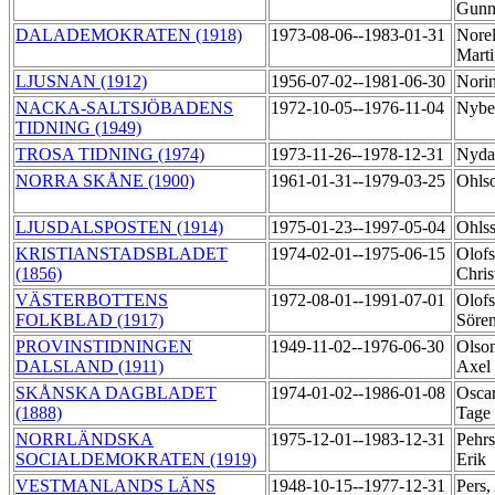
Gunn
DALADEMOKRATEN (1918)
1973-08-06--1983-01-31
Norel
Mart
LJUSNAN (1912)
1956-07-02--1981-06-30
Nori
NACKA-SALTSJÖBADENS
1972-10-05--1976-11-04
Nybe
TIDNING (1949)
TROSA TIDNING (1974)
1973-11-26--1978-12-31
Nyda
NORRA SKÅNE (1900)
1961-01-31--1979-03-25
Ohls
LJUSDALSPOSTEN (1914)
1975-01-23--1997-05-04
Ohls
KRISTIANSTADSBLADET
1974-02-01--1975-06-15
Olofs
(1856)
Chris
VÄSTERBOTTENS
1972-08-01--1991-07-01
Olofs
FOLKBLAD (1917)
Söre
PROVINSTIDNINGEN
1949-11-02--1976-06-30
Olson
DALSLAND (1911)
Axel
SKÅNSKA DAGBLADET
1974-01-02--1986-01-08
Oscar
(1888)
Tage
NORRLÄNDSKA
1975-12-01--1983-12-31
Pehrs
SOCIALDEMOKRATEN (1919)
Erik
VESTMANLANDS LÄNS
1948-10-15--1977-12-31
Pers,