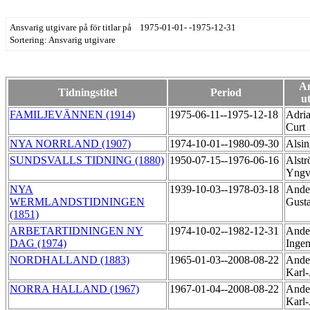
Ansvarig utgivare på för titlar på 1975-01-01- -1975-12-31
Sortering: Ansvarig utgivare
An
Tidningstitel
Period
u
FAMILJEVÄNNEN (1914)
1975-06-11--1975-12-18
Adri
Curt
NYA NORRLAND (1907)
1974-10-01--1980-09-30
Alsin
SUNDSVALLS TIDNING (1880)
1950-07-15--1976-06-16
Alstr
Yngv
NYA
1939-10-03--1978-03-18
Ander
WERMLANDSTIDNINGEN
Gust
(1851)
ARBETARTIDNINGEN NY
1974-10-02--1982-12-31
Ande
DAG (1974)
Inge
NORDHALLAND (1883)
1965-01-03--2008-08-22
Ande
Karl
NORRA HALLAND (1967)
1967-01-04--2008-08-22
Ande
Karl