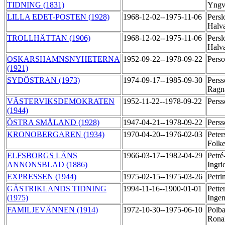
TIDNING (1831)
Yng
LILLA EDET-POSTEN (1928)
1968-12-02--1975-11-06
Persl
Halva
TROLLHÄTTAN (1906)
1968-12-02--1975-11-06
Persl
Halva
OSKARSHAMNSNYHETERNA
1952-09-22--1978-09-22
Pers
(1921)
SYDÖSTRAN (1973)
1974-09-17--1985-09-30
Perss
Ragn
VÄSTERVIKSDEMOKRATEN
1952-11-22--1978-09-22
Pers
(1944)
ÖSTRA SMÅLAND (1928)
1947-04-21--1978-09-22
Pers
KRONOBERGAREN (1934)
1970-04-20--1976-02-03
Peter
Folk
ELFSBORGS LÄNS
1966-03-17--1982-04-29
Petré
ANNONSBLAD (1886)
Ingri
EXPRESSEN (1944)
1975-02-15--1975-03-26
Petri
GÄSTRIKLANDS TIDNING
1994-11-16--1900-01-01
Pette
(1975)
Inge
FAMILJEVÄNNEN (1914)
1972-10-30--1975-06-10
Polba
Rona