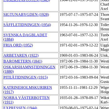
Charl
Axel
SIGTUNABYGDEN (1928)
1975-07-17--1975-07-24
Thore
Svan
SÄFFLETIDNINGEN (1954)
1954-11-26--1976-12-30
Tolle
Henn
SVENSKA DAGBLADET
1963-07-01--1977-12-31
Tunbe
(1884)
Axel
FRIA ORD (1952)
1971-02-01--1979-12-22
Uggla
Magn
ARBETAREN (1922)
1969-01-03--1983-06-24
Uisk
BAROMETERN (1841)
1972-06-19--1984-11-30
Westi
OSKARSHAMNSTIDNINGEN
1972-06-19--1984-11-30
Westi
(1880)
PITEÅTIDNINGEN (1915)
1972-03-16--1983-09-04
Westl
Gust
KATRINEHOLMSKURIREN
1955-11-11--1981-12-29
Wiger
(1917)
Holg
NORRA VÄSTERBOTTEN
1935-01-28--1978-09-17
Wiks
(1911)
Karl
EXPRESSEN (1944)
1970-08-03--1975-02-14
Wrigs