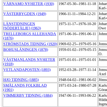
VÄRNAMO NYHETER (1930)
1967-05-30--1981-11-18
Johan
Karl
VÄSTERBYGDEN (1949)
1966-11-11--1984-12-21
Johan
Karl
LÄNSTIDNINGEN
1975-11-17--1976-10-20
Johan
[SÖDERTÄLJE] (1963)
Owe
TRELLEBORGS ALLEHANDA
1971-06-16--1991-06-11
Johns
(1876)
STRÖMSTADS TIDNING (1920)
1969-02-25--1979-05-16
Jonss
BOHUSLÄNINGEN (1878)
1959-01-02--1979-05-15
Jonss
O.
VÄSTMANLANDS NYHETER
1975-01-01--1975-01-01
Jons
(1918)
VETLANDAPOSTEN (1893)
1952-03-28--1977-11-14
Jonss
Axel
HJO TIDNING (1885)
1948-04-02--1981-06-02
Jönss
SMÅLANDS FOLKBLAD
1971-03-24--1980-07-28
Karls
(1901)
Gör
VIMMERBY TIDNING (1884)
1947-06-11--1993-06-22
Karls
Hildi
Ingm