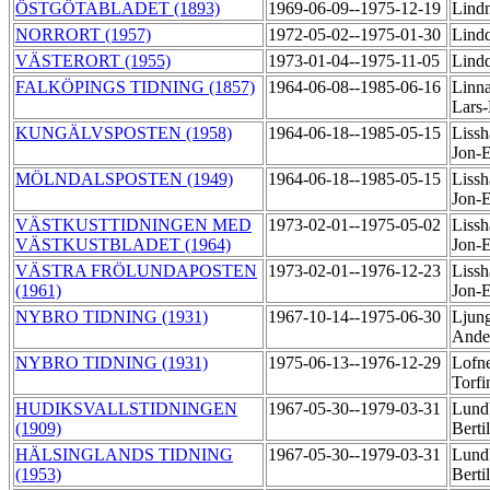
ÖSTGÖTABLADET (1893)
1969-06-09--1975-12-19
Lind
NORRORT (1957)
1972-05-02--1975-01-30
Lindq
VÄSTERORT (1955)
1973-01-04--1975-11-05
Lindq
FALKÖPINGS TIDNING (1857)
1964-06-08--1985-06-16
Linna
Lars
KUNGÄLVSPOSTEN (1958)
1964-06-18--1985-05-15
Liss
Jon-
MÖLNDALSPOSTEN (1949)
1964-06-18--1985-05-15
Liss
Jon-
VÄSTKUSTTIDNINGEN MED
1973-02-01--1975-05-02
Liss
VÄSTKUSTBLADET (1964)
Jon-
VÄSTRA FRÖLUNDAPOSTEN
1973-02-01--1976-12-23
Liss
(1961)
Jon-
NYBRO TIDNING (1931)
1967-10-14--1975-06-30
Ljung
Ande
NYBRO TIDNING (1931)
1975-06-13--1976-12-29
Lofne
Torf
HUDIKSVALLSTIDNINGEN
1967-05-30--1979-03-31
Lund
(1909)
Berti
HÄLSINGLANDS TIDNING
1967-05-30--1979-03-31
Lund
(1953)
Berti