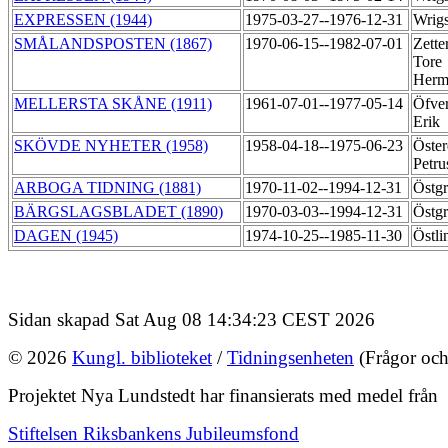
EXPRESSEN (1944)
1975-03-27--1976-12-31
Wrigs
SMÅLANDSPOSTEN (1867)
1970-06-15--1982-07-01
Zette
Tore
Herm
MELLERSTA SKÅNE (1911)
1961-07-01--1977-05-14
Öfver
Erik
SKÖVDE NYHETER (1958)
1958-04-18--1975-06-23
Öster
Petr
ARBOGA TIDNING (1881)
1970-11-02--1994-12-31
Östgr
BÄRGSLAGSBLADET (1890)
1970-03-03--1994-12-31
Östgr
DAGEN (1945)
1974-10-25--1985-11-30
Östli
Sidan skapad Sat Aug 08 14:34:23 CEST 2026
© 2026
Kungl. biblioteket
/
Tidningsenheten
(Frågor och
Projektet Nya Lundstedt har finansierats med medel från
Stiftelsen Riksbankens Jubileumsfond