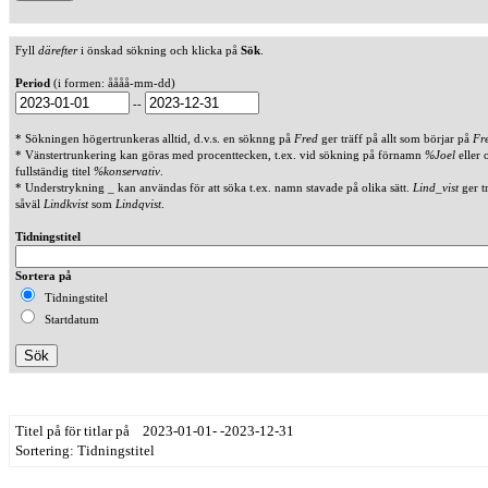
Fyll
därefter
i önskad sökning och klicka på
Sök
.
Period
(i formen: åååå-mm-dd)
--
* Sökningen högertrunkeras alltid, d.v.s. en söknng på
Fred
ger träff på allt som börjar på
Fr
* Vänstertrunkering kan göras med procenttecken, t.ex. vid sökning på förnamn
%Joel
eller 
fullständig titel
%konservativ
.
* Understrykning _ kan användas för att söka t.ex. namn stavade på olika sätt.
Lind_vist
ger t
såväl
Lindkvist
som
Lindqvist
.
Tidningstitel
Sortera på
Tidningstitel
Startdatum
Titel på för titlar på 2023-01-01- -2023-12-31
Sortering: Tidningstitel