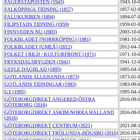
FAGERSTAPOSTEN (1943)
1943-10-
FALKÖPINGS TIDNING (1857)
1857-02-
FALUKURIREN (1894)
1894-07-
FILIPSTADS TIDNING (1959)
1959-01-
FINNVEDEN NU (2003)
2003-10-
FOLKBLADET [NORRKÖPING] (1981)
1981-10-
FOLKBLADET [UMEÅ] (2012)
2012-04-
FOLKET I BILD / KULTURFRONT (1971)
1971-10-
FRYKSDALSBYGDEN (1941)
1941-12-
GEFLE DAGBLAD (1895)
1895-04-
GOTLANDS ALLEHANDA (1873)
1873-01-
GOTLANDS TIDNINGAR (1983)
1983-09-
GT (1995)
1995-04-
GÖTEBORGDIREKT ANGERED-ÖSTRA
2016-09-
GÖTEBORG (2016)
GÖTEBORGDIREKT ASKIM-NORRA HALLAND
2016-09-
(2016)
GÖTEBORGDIREKT CENTRUM (2021)
2021-08-
GÖTEBORGDIREKT FRÖLUNDA-HÖGSBO (2016)
2016-09-