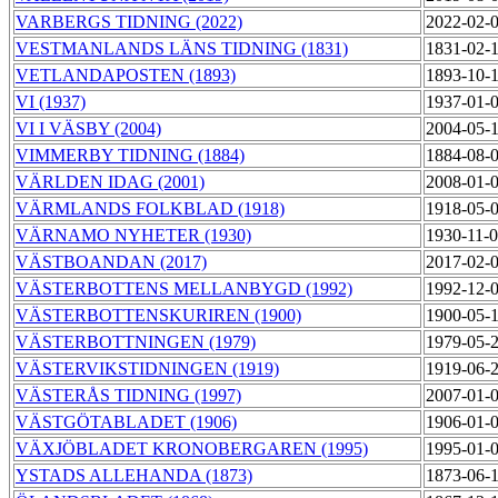
VARBERGS TIDNING (2022)
2022-02-
VESTMANLANDS LÄNS TIDNING (1831)
1831-02-
VETLANDAPOSTEN (1893)
1893-10-
VI (1937)
1937-01-
VI I VÄSBY (2004)
2004-05-
VIMMERBY TIDNING (1884)
1884-08-
VÄRLDEN IDAG (2001)
2008-01-
VÄRMLANDS FOLKBLAD (1918)
1918-05-
VÄRNAMO NYHETER (1930)
1930-11-
VÄSTBOANDAN (2017)
2017-02-
VÄSTERBOTTENS MELLANBYGD (1992)
1992-12-
VÄSTERBOTTENSKURIREN (1900)
1900-05-
VÄSTERBOTTNINGEN (1979)
1979-05-
VÄSTERVIKSTIDNINGEN (1919)
1919-06-
VÄSTERÅS TIDNING (1997)
2007-01-
VÄSTGÖTABLADET (1906)
1906-01-
VÄXJÖBLADET KRONOBERGAREN (1995)
1995-01-
YSTADS ALLEHANDA (1873)
1873-06-