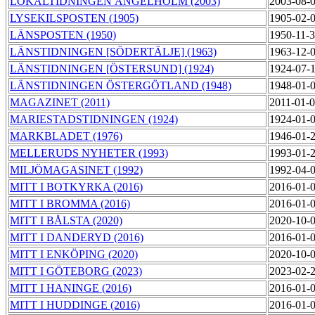
LOKALTIDNINGEN ÄNGELHOLM (2003)
2003-08-
LYSEKILSPOSTEN (1905)
1905-02-
LÄNSPOSTEN (1950)
1950-11-
LÄNSTIDNINGEN [SÖDERTÄLJE] (1963)
1963-12-
LÄNSTIDNINGEN [ÖSTERSUND] (1924)
1924-07-
LÄNSTIDNINGEN ÖSTERGÖTLAND (1948)
1948-01-
MAGAZINET (2011)
2011-01-
MARIESTADSTIDNINGEN (1924)
1924-01-
MARKBLADET (1976)
1946-01-
MELLERUDS NYHETER (1993)
1993-01-
MILJÖMAGASINET (1992)
1992-04-
MITT I BOTKYRKA (2016)
2016-01-
MITT I BROMMA (2016)
2016-01-
MITT I BÅLSTA (2020)
2020-10-
MITT I DANDERYD (2016)
2016-01-
MITT I ENKÖPING (2020)
2020-10-
MITT I GÖTEBORG (2023)
2023-02-
MITT I HANINGE (2016)
2016-01-
MITT I HUDDINGE (2016)
2016-01-