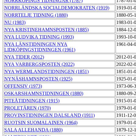
NORRKÖPINGS TIDNINGAR (1787)
1787-01-
NORRLÄNDSKA SOCIALDEMOKRATEN (1919)
1919-01-
NORRTELJE TIDNING (1880)
1880-05-
NU (1983)
1983-01-
NYA KRISTINEHAMNSPOSTEN (1885)
1884-12-
NYA LUDVIKA TIDNING (1993)
1993-10-
NYA LÄNSTIDNINGEN NYA
1961-04-
LIDKÖPINGSTIDNINGEN (1961)
NYA TIDER (2012)
2012-01-
NYA VARBERGSPOSTEN (2022)
2022-02-
NYA WERMLANDSTIDNINGEN (1851)
1851-01-
NYNÄSHAMNSPOSTEN (1925)
1925-01-
OFFENSIV (1973)
1973-06-
OSKARSHAMNSTIDNINGEN (1880)
1880-09-
PITEÅTIDNINGEN (1915)
1915-01-
PROLETÄREN (1970)
1979-01-
PROVINSTIDNINGEN DALSLAND (1911)
1911-12-
RUOTSIN SUOMALAINEN (1964)
1979-01-
SALA ALLEHANDA (1880)
1879-12-