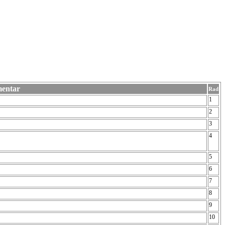
entar
Rad
1
2
3
4
5
6
7
8
9
10