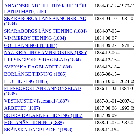
ANNONSBLAD TILL TIDSKRIFT FÖR
1884-01-12--1979-
LANDTMÄN (1884)
SKARABORGS LÄNS ANNONSBLAD
1884-04-10--1981-
(1884)
SKARABORGS LÄNS TIDNING (1884)
1884-07-05--
VIMMERBY TIDNING (1884)
1884-08-07--
GOTLÄNNINGEN (1884)
1884-09-27--1978-
NYA KRISTINEHAMNSPOSTEN (1885)
1884-12-06--
HELSINGBORGS DAGBLAD (1884)
1884-12-16--
SVENSKA DAGBLADET (1884)
1884-12-18--
BORLÄNGE TIDNING (1885)
1885-08-15--
HJO TIDNING (1885)
1885-10-03--2024-
ELFSBORGS LÄNS ANNONSBLAD
1886-11-03--1984-0
(1886)
VESTKUSTEN [suecana] (1887)
1887-01-01--2007-1
ARBETET (1887)
1887-08-06--1995-
SÖDRA DALARNES TIDNING (1887)
1887-09-09--
HÖGANÄS TIDNING (1888)
1888-01-07--1987-
SKÅNSKA DAGBLADET (1888)
1888-11-15--