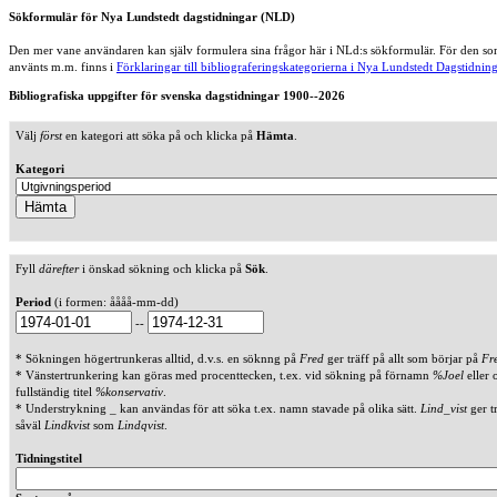
Sökformulär för Nya Lundstedt dagstidningar (NLD)
Den mer vane användaren kan själv formulera sina frågor här i NLd:s sökformulär. För den som
använts m.m. finns i
Förklaringar till bibliograferingskategorierna i Nya Lundstedt Dagstidning
Bibliografiska uppgifter för svenska dagstidningar 1900--2026
Välj
först
en kategori att söka på och klicka på
Hämta
.
Kategori
Fyll
därefter
i önskad sökning och klicka på
Sök
.
Period
(i formen: åååå-mm-dd)
--
* Sökningen högertrunkeras alltid, d.v.s. en söknng på
Fred
ger träff på allt som börjar på
Fr
* Vänstertrunkering kan göras med procenttecken, t.ex. vid sökning på förnamn
%Joel
eller 
fullständig titel
%konservativ
.
* Understrykning _ kan användas för att söka t.ex. namn stavade på olika sätt.
Lind_vist
ger t
såväl
Lindkvist
som
Lindqvist
.
Tidningstitel