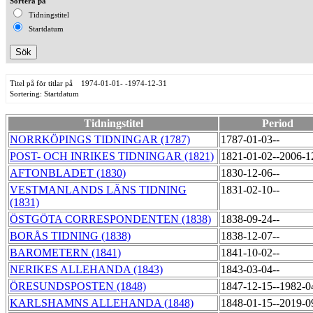
Sortera på
Tidningstitel
Startdatum
Titel på för titlar på 1974-01-01- -1974-12-31
Sortering: Startdatum
Tidningstitel
Period
NORRKÖPINGS TIDNINGAR (1787)
1787-01-03--
POST- OCH INRIKES TIDNINGAR (1821)
1821-01-02--2006-
AFTONBLADET (1830)
1830-12-06--
VESTMANLANDS LÄNS TIDNING
1831-02-10--
(1831)
ÖSTGÖTA CORRESPONDENTEN (1838)
1838-09-24--
BORÅS TIDNING (1838)
1838-12-07--
BAROMETERN (1841)
1841-10-02--
NERIKES ALLEHANDA (1843)
1843-03-04--
ÖRESUNDSPOSTEN (1848)
1847-12-15--1982-
KARLSHAMNS ALLEHANDA (1848)
1848-01-15--2019-