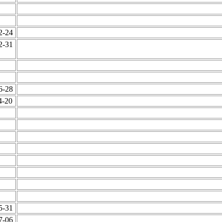
12-24
12-31
06-28
4-20
05-31
07-06