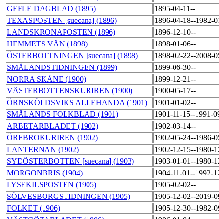
GEFLE DAGBLAD (1895)
1895-04-11--
TEXASPOSTEN [suecana] (1896)
1896-04-18--1982-
LANDSKRONAPOSTEN (1896)
1896-12-10--
HEMMETS VÄN (1898)
1898-01-06--
ÖSTERBOTTNINGEN [suecana] (1898)
1898-02-22--2008-
SMÅLANDSTIDNINGEN (1899)
1899-06-30--
NORRA SKÅNE (1900)
1899-12-21--
VÄSTERBOTTENSKURIREN (1900)
1900-05-17--
ÖRNSKÖLDSVIKS ALLEHANDA (1901)
1901-01-02--
SMÅLANDS FOLKBLAD (1901)
1901-11-15--1991-0
ARBETARBLADET (1902)
1902-03-14--
ÖREBROKURIREN (1902)
1902-05-24--1986-
LANTERNAN (1902)
1902-12-15--1980-
SYDÖSTERBOTTEN [suecana] (1903)
1903-01-01--1980-
MORGONBRIS (1904)
1904-11-01--1992-1
LYSEKILSPOSTEN (1905)
1905-02-02--
SÖLVESBORGSTIDNINGEN (1905)
1905-12-02--2019-
FOLKET (1906)
1905-12-30--1982-