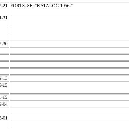
12-21
FORTS. SE: "KATALOG 1956-"
01-31
12-30
09-13
5-15
1-15
09-04
03-01