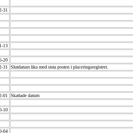
12-31
01-13
06-20
12-31
Slutdatum lika med sista posten i placeringsregistret.
02-01
Skattade datum
10-10
10-04