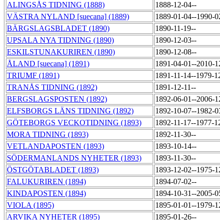
ALINGSÅS TIDNING (1888)
1888-12-04--
VÄSTRA NYLAND [suecana] (1889)
1889-01-04--1990-
BÄRGSLAGSBLADET (1890)
1890-11-19--
UPSALA NYA TIDNING (1890)
1890-12-03--
ESKILSTUNAKURIREN (1890)
1890-12-08--
ÅLAND [suecana] (1891)
1891-04-01--2010-
TRIUMF (1891)
1891-11-14--1979-1
TRANÅS TIDNING (1892)
1891-12-11--
BERGSLAGSPOSTEN (1892)
1892-06-01--2006-
ELFSBORGS LÄNS TIDNING (1892)
1892-10-07--1982-
GÖTEBORGS VECKOTIDNING (1893)
1892-11-17--1977-1
MORA TIDNING (1893)
1892-11-30--
VETLANDAPOSTEN (1893)
1893-10-14--
SÖDERMANLANDS NYHETER (1893)
1893-11-30--
ÖSTGÖTABLADET (1893)
1893-12-02--1975-
FALUKURIREN (1894)
1894-07-02--
KINDAPOSTEN (1894)
1894-10-31--2005-
VIOLA (1895)
1895-01-01--1979-
ARVIKA NYHETER (1895)
1895-01-26--