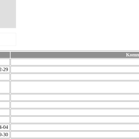
Komm
12-29
04-04
09-30