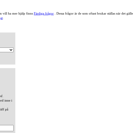
 vill ha mer hjälp finns
Färdiga frågor
. Dessa frågor är de som oftast brukar ställas när det gä
ar
.
ed
.
ord inne i
räff på