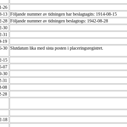
01-26
08-13
Följande nummer av tidningen har beslagtagits: 1914-08-15
12-28
Följande nummer av tidningen beslagtogs: 1942-08-28
12-30
12-31
9-19
06-30
Slutdatum lika med sista posten i placeringsregistret.
12-15
05-07
09-30
2-31
3-08
2-28
12-18