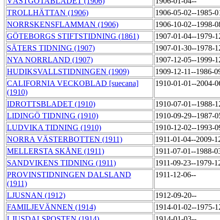
VÄSTGÖTABLADET (1906)
1906-01-04--
TROLLHÄTTAN (1906)
1906-05-02--1985-
NORRSKENSFLAMMAN (1906)
1906-10-02--1998-
GÖTEBORGS STIFTSTIDNING (1861)
1907-01-04--1979-
SÄTERS TIDNING (1907)
1907-01-30--1978-
NYA NORRLAND (1907)
1907-12-05--1999-
HUDIKSVALLSTIDNINGEN (1909)
1909-12-11--1986-0
CALIFORNIA VECKOBLAD [suecana]
1910-01-01--2004-
(1910)
IDROTTSBLADET (1910)
1910-07-01--1988-
LIDINGÖ TIDNING (1910)
1910-09-29--1987-
LUDVIKA TIDNING (1910)
1910-12-02--1993-
NORRA VÄSTERBOTTEN (1911)
1911-01-04--2009-1
MELLERSTA SKÅNE (1911)
1911-07-01--1988-0
SANDVIKENS TIDNING (1911)
1911-09-23--1979-1
PROVINSTIDNINGEN DALSLAND
1911-12-06--
(1911)
LJUSNAN (1912)
1912-09-20--
FAMILJEVÄNNEN (1914)
1914-01-02--1975-
LJUSDALSPOSTEN (1914)
1914-01-03--