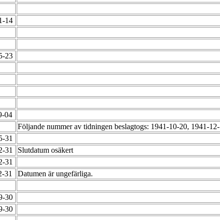
01-14
05-23
9-04
Följande nummer av tidningen beslagtogs: 1941-10-20, 1941-12
05-31
12-31
Slutdatum osäkert
12-31
2-31
Datumen är ungefärliga.
09-30
09-30