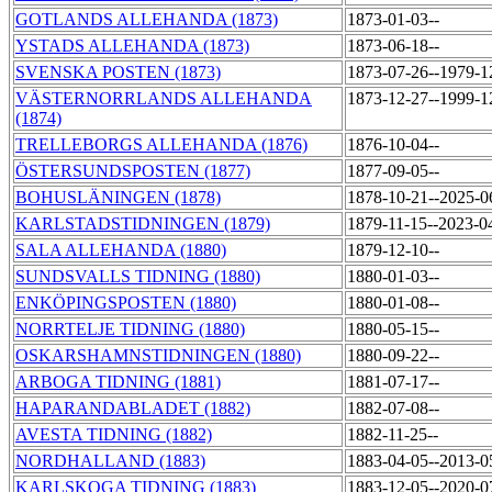
GOTLANDS ALLEHANDA (1873)
1873-01-03--
YSTADS ALLEHANDA (1873)
1873-06-18--
SVENSKA POSTEN (1873)
1873-07-26--1979-
VÄSTERNORRLANDS ALLEHANDA
1873-12-27--1999-
(1874)
TRELLEBORGS ALLEHANDA (1876)
1876-10-04--
ÖSTERSUNDSPOSTEN (1877)
1877-09-05--
BOHUSLÄNINGEN (1878)
1878-10-21--2025-
KARLSTADSTIDNINGEN (1879)
1879-11-15--2023-0
SALA ALLEHANDA (1880)
1879-12-10--
SUNDSVALLS TIDNING (1880)
1880-01-03--
ENKÖPINGSPOSTEN (1880)
1880-01-08--
NORRTELJE TIDNING (1880)
1880-05-15--
OSKARSHAMNSTIDNINGEN (1880)
1880-09-22--
ARBOGA TIDNING (1881)
1881-07-17--
HAPARANDABLADET (1882)
1882-07-08--
AVESTA TIDNING (1882)
1882-11-25--
NORDHALLAND (1883)
1883-04-05--2013-
KARLSKOGA TIDNING (1883)
1883-12-05--2020-