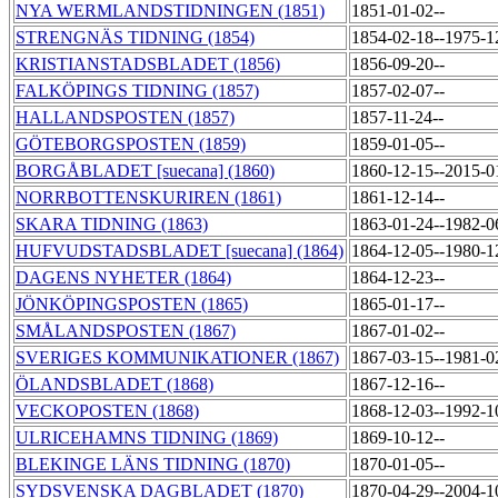
NYA WERMLANDSTIDNINGEN (1851)
1851-01-02--
STRENGNÄS TIDNING (1854)
1854-02-18--1975-
KRISTIANSTADSBLADET (1856)
1856-09-20--
FALKÖPINGS TIDNING (1857)
1857-02-07--
HALLANDSPOSTEN (1857)
1857-11-24--
GÖTEBORGSPOSTEN (1859)
1859-01-05--
BORGÅBLADET [suecana] (1860)
1860-12-15--2015-
NORRBOTTENSKURIREN (1861)
1861-12-14--
SKARA TIDNING (1863)
1863-01-24--1982-
HUFVUDSTADSBLADET [suecana] (1864)
1864-12-05--1980-
DAGENS NYHETER (1864)
1864-12-23--
JÖNKÖPINGSPOSTEN (1865)
1865-01-17--
SMÅLANDSPOSTEN (1867)
1867-01-02--
SVERIGES KOMMUNIKATIONER (1867)
1867-03-15--1981-
ÖLANDSBLADET (1868)
1867-12-16--
VECKOPOSTEN (1868)
1868-12-03--1992-
ULRICEHAMNS TIDNING (1869)
1869-10-12--
BLEKINGE LÄNS TIDNING (1870)
1870-01-05--
SYDSVENSKA DAGBLADET (1870)
1870-04-29--2004-