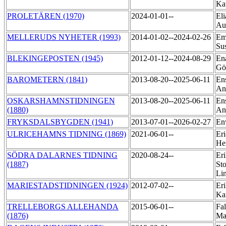
Ka
PROLETÄREN (1970)
2024-01-01--
Eli
Au
MELLERUDS NYHETER (1993)
2014-01-02--2024-02-26
Em
Su
BLEKINGEPOSTEN (1945)
2012-01-12--2024-08-29
Ena
Gö
BAROMETERN (1841)
2013-08-20--2025-06-11
En
An
OSKARSHAMNSTIDNINGEN
2013-08-20--2025-06-11
En
(1880)
An
FRYKSDALSBYGDEN (1941)
2013-07-01--2026-02-27
En
ULRICEHAMNS TIDNING (1869)
2021-06-01--
Er
He
SÖDRA DALARNES TIDNING
2020-08-24--
Er
(1887)
St
Li
MARIESTADSTIDNINGEN (1924)
2012-07-02--
Eri
Ka
TRELLEBORGS ALLEHANDA
2015-06-01--
Fa
(1876)
Ma