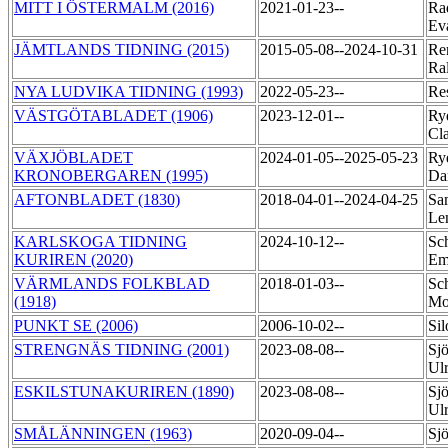
MITT I ÖSTERMALM (2016)
2021-01-23--
Ra
Ev
JÄMTLANDS TIDNING (2015)
2015-05-08--2024-10-31
Re
Ra
NYA LUDVIKA TIDNING (1993)
2022-05-23--
Re
VÄSTGÖTABLADET (1906)
2023-12-01--
Ry
Cl
VÄXJÖBLADET
2024-01-05--2025-05-23
Ry
KRONOBERGAREN (1995)
Da
AFTONBLADET (1830)
2018-04-01--2024-04-25
Sa
Le
KARLSKOGA TIDNING
2024-10-12--
Sc
KURIREN (2020)
E
VÄRMLANDS FOLKBLAD
2018-01-03--
Sc
(1918)
Mo
PUNKT SE (2006)
2006-10-02--
Si
STRENGNÄS TIDNING (2001)
2023-08-08--
Sj
Ul
ESKILSTUNAKURIREN (1890)
2023-08-08--
Sj
Ul
SMÅLÄNNINGEN (1963)
2020-09-04--
Sj