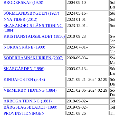
BRODERSKAP (1928)
2004-09-10--
So
Br
SÖRMLANDSBYGDEN (1927)
2024-05-16--
Stu
NYA TIDER (2012)
2023-01-01--
Su
SKARABORGS LÄNS TIDNING
2023-12-01--
Su
(1884)
KRISTIANSTADSBLADET (1856)
2010-09-23--
Sv
Jö
NORRA SKÅNE (1900)
2023-07-01--
Sv
Jö
SÖDERHAMNSKURIREN (2007)
2020-09-03--
Sv
Ma
SKÄRGÅRDEN (1996)
2003-02-13--
Sö
La
KINDAPOSTEN (2018)
2021-09-21--2024-02-29
Söd
Da
VIMMERBY TIDNING (1884)
2021-02-06--2024-02-29
Söd
Da
ARBOGA TIDNING (1881)
2019-09-02--
Te
BÄRGSLAGSBLADET (1890)
2019-09-02--
Te
PROVINSTIDNINGEN
2021-08-26--
Th