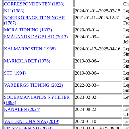
CORRESPONDENTEN (1838)
Ch
NU (1983)
2024-01-01--2025-02-15
La
NORRKÖPINGS TIDNINGAR
2021-01-11--2025-12-31
Lag
(1787)
Fr
MORA TIDNING (1893)
2020-09-01--
La
SMÅLANDS DAGBLAD (2013)
2024-01-09--
Lar
Jo
KALMARPOSTEN (1988)
2024-01-17--2025-04-16
Le
Si
MARKBLADET (1976)
2019-03-06--
Le
Si
STT (1994)
2019-03-06--
Le
Si
VARBERGS TIDNING (2022)
2022-02-03--
Le
Si
SÖDERMANLANDS NYHETER
2023-02-02--
Lev
(1893)
KANALEN (2024)
2024-08-22--
Li
Uf
VALLENTUNA NYA (2019)
2020-01-10--
Li
FINNVEDEN NU (2003)
2023-03-01--2025-09-06
Li