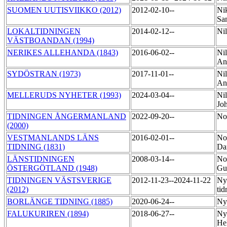
SUOMEN UUTISVIIKKO (2012)
2012-02-10--
Ni
Sa
LOKALTIDNINGEN
2014-02-12--
Ni
VÄSTBOANDAN (1994)
NERIKES ALLEHANDA (1843)
2016-06-02--
Nil
An
SYDÖSTRAN (1973)
2017-11-01--
Nil
An
MELLERUDS NYHETER (1993)
2024-03-04--
Nil
Jo
TIDNINGEN ÅNGERMANLAND
2022-09-20--
No
(2000)
VESTMANLANDS LÄNS
2016-02-01--
No
TIDNING (1831)
Da
LÄNSTIDNINGEN
2008-03-14--
No
ÖSTERGÖTLAND (1948)
Gu
TIDNINGEN VÄSTSVERIGE
2012-11-23--2024-11-22
Ny
(2012)
ti
BORLÄNGE TIDNING (1885)
2020-06-24--
Ny
FALUKURIREN (1894)
2018-06-27--
Ny
He