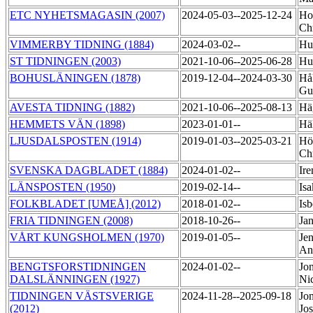
ETC NYHETSMAGASIN (2007)
2024-05-03--2025-12-24
Ho
Ch
VIMMERBY TIDNING (1884)
2024-03-02--
Hu
ST TIDNINGEN (2003)
2021-10-06--2025-06-28
Hu
BOHUSLÄNINGEN (1878)
2019-12-04--2024-03-30
Hå
Gu
AVESTA TIDNING (1882)
2021-10-06--2025-08-13
Hä
HEMMETS VÄN (1898)
2023-01-01--
Hä
LJUSDALSPOSTEN (1914)
2019-01-03--2025-03-21
Höi
Ch
SVENSKA DAGBLADET (1884)
2024-01-02--
Ire
LÄNSPOSTEN (1950)
2019-02-14--
Isa
FOLKBLADET [UMEÅ] (2012)
2018-01-02--
Isb
FRIA TIDNINGEN (2008)
2018-10-26--
Jan
VÅRT KUNGSHOLMEN (1970)
2019-01-05--
Jen
An
BENGTSFORSTIDNINGEN
2024-01-02--
Jo
DALSLÄNNINGEN (1927)
Ni
TIDNINGEN VÄSTSVERIGE
2024-11-28--2025-09-18
Jo
(2012)
Jo