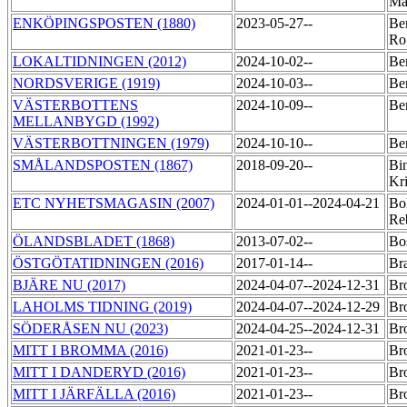
Ma
ENKÖPINGSPOSTEN (1880)
2023-05-27--
Be
Ro
LOKALTIDNINGEN (2012)
2024-10-02--
Ber
NORDSVERIGE (1919)
2024-10-03--
Ber
VÄSTERBOTTENS
2024-10-09--
Ber
MELLANBYGD (1992)
VÄSTERBOTTNINGEN (1979)
2024-10-10--
Ber
SMÅLANDSPOSTEN (1867)
2018-09-20--
Bi
Kr
ETC NYHETSMAGASIN (2007)
2024-01-01--2024-04-21
Bo
Re
ÖLANDSBLADET (1868)
2013-07-02--
Bo
ÖSTGÖTATIDNINGEN (2016)
2017-01-14--
Br
BJÄRE NU (2017)
2024-04-07--2024-12-31
Bro
LAHOLMS TIDNING (2019)
2024-04-07--2024-12-29
Bro
SÖDERÅSEN NU (2023)
2024-04-25--2024-12-31
Bro
MITT I BROMMA (2016)
2021-01-23--
Br
MITT I DANDERYD (2016)
2021-01-23--
Br
MITT I JÄRFÄLLA (2016)
2021-01-23--
Br