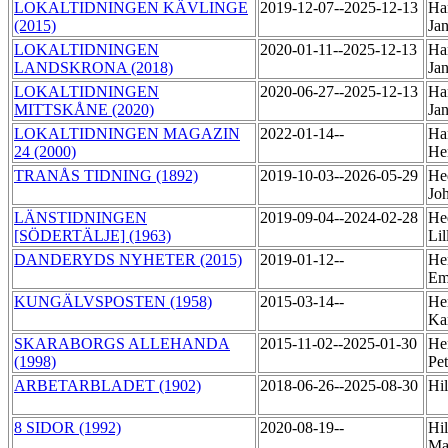
LOKALTIDNINGEN KÄVLINGE
2019-12-07--2025-12-13
Ha
(2015)
Ja
LOKALTIDNINGEN
2020-01-11--2025-12-13
Ha
LANDSKRONA (2018)
Ja
LOKALTIDNINGEN
2020-06-27--2025-12-13
Ha
MITTSKÅNE (2020)
Ja
LOKALTIDNINGEN MAGAZIN
2022-01-14--
Ha
24 (2000)
He
TRANÅS TIDNING (1892)
2019-10-03--2026-05-29
He
Jo
LÄNSTIDNINGEN
2019-09-04--2024-02-28
He
[SÖDERTÄLJE] (1963)
Li
DANDERYDS NYHETER (2015)
2019-01-12--
He
Em
KUNGÄLVSPOSTEN (1958)
2015-03-14--
He
Ka
SKARABORGS ALLEHANDA
2015-11-02--2025-01-30
He
(1998)
Pe
ARBETARBLADET (1902)
2018-06-26--2025-08-30
Hi
8 SIDOR (1992)
2020-08-19--
Hil
Ma