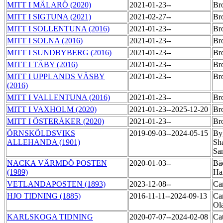
MITT I MÄLARÖ (2020)
2021-01-23--
Br
MITT I SIGTUNA (2021)
2021-02-27--
Br
MITT I SOLLENTUNA (2016)
2021-01-23--
Br
MITT I SOLNA (2016)
2021-01-23--
Br
MITT I SUNDBYBERG (2016)
2021-01-23--
Br
MITT I TÄBY (2016)
2021-01-23--
Br
MITT I UPPLANDS VÄSBY
2021-01-23--
Br
(2016)
MITT I VALLENTUNA (2016)
2021-01-23--
Br
MITT I VAXHOLM (2020)
2021-01-23--2025-12-20
Br
MITT I ÖSTERÅKER (2020)
2021-01-23--
Br
ÖRNSKÖLDSVIKS
2019-09-03--2024-05-15
By
ALLEHANDA (1901)
Sh
Sa
NACKA VÄRMDÖ POSTEN
2020-01-03--
Bä
(1989)
Ha
VETLANDAPOSTEN (1893)
2023-12-08--
Ca
HJO TIDNING (1885)
2016-11-11--2024-09-13
Car
Ol
KARLSKOGA TIDNING
2020-07-07--2024-02-08
Cat