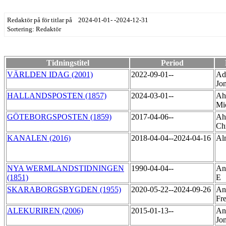
Redaktör på för titlar på 2024-01-01- -2024-12-31
Sortering: Redaktör
Tidningstitel
Period
VÄRLDEN IDAG (2001)
2022-09-01--
Ad
Jo
HALLANDSPOSTEN (1857)
2024-03-01--
Ah
Mi
GÖTEBORGSPOSTEN (1859)
2017-04-06--
Ahl
Ch
KANALEN (2016)
2018-04-04--2024-04-16
Al
NYA WERMLANDSTIDNINGEN
1990-04-04--
And
(1851)
E
SKARABORGSBYGDEN (1955)
2020-05-22--2024-09-26
An
Fr
ALEKURIREN (2006)
2015-01-13--
An
Jo