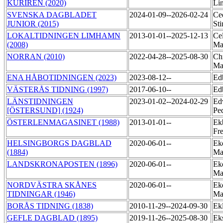
KURIREN (2020)
Li
SVENSKA DAGBLADET
2024-01-09--2026-02-24
Ce
JUNIOR (2015)
St
LOKALTIDNINGEN LIMHAMN
2013-01-01--2025-12-13
Cel
(2008)
Ma
NORRAN (2010)
2022-04-28--2025-08-30
Chr
Ma
ENA HÅBOTIDNINGEN (2023)
2023-08-12--
Ed
VÄSTERÅS TIDNING (1997)
2017-06-10--
Ed
LÄNSTIDNINGEN
2023-01-02--2024-02-29
Ed
[ÖSTERSUND] (1924)
Pe
ÖSTERLENMAGASINET (1988)
2013-01-01--
Ek
Fr
HELSINGBORGS DAGBLAD
2020-06-01--
Ek
(1884)
Ma
LANDSKRONAPOSTEN (1896)
2020-06-01--
Ek
Ma
NORDVÄSTRA SKÅNES
2020-06-01--
Ek
TIDNINGAR (1946)
Ma
BORÅS TIDNING (1838)
2010-11-29--2024-09-30
Ek
GEFLE DAGBLAD (1895)
2019-11-26--2025-08-30
Ek