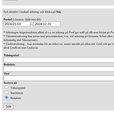
Fyll
därefter
i önskad sökning och klicka på
Sök
.
Period
(i formen: åååå-mm-dd)
--
* Sökningen högertrunkeras alltid, d.v.s. en söknng på
Fred
ger träff på allt som börjar på
Fr
* Vänstertrunkering kan göras med procenttecken, t.ex. vid sökning på förnamn
%Joel
eller 
fullständig titel
%konservativ
.
* Understrykning _ kan användas för att söka t.ex. namn stavade på olika sätt.
Lind_vist
ger t
såväl
Lindkvist
som
Lindqvist
.
Tidningstitel
Redaktör
Titel
Sortera på
Tidningstitel
Startdatum
Redaktör