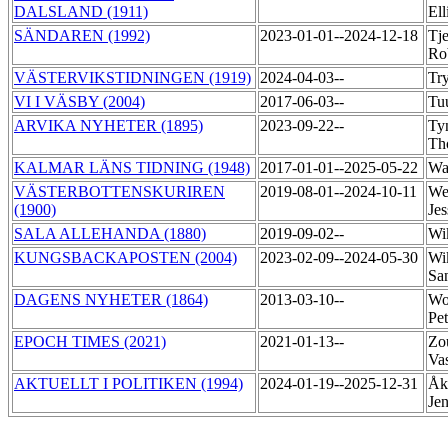
DALSLAND (1911)
El
SÄNDAREN (1992)
2023-01-01--2024-12-18
Tje
Ro
VÄSTERVIKSTIDNINGEN (1919)
2024-04-03--
Tr
VI I VÄSBY (2004)
2017-06-03--
Tu
ARVIKA NYHETER (1895)
2023-09-22--
Ty
Th
KALMAR LÄNS TIDNING (1948)
2017-01-01--2025-05-22
Wa
VÄSTERBOTTENSKURIREN
2019-08-01--2024-10-11
We
(1900)
Je
SALA ALLEHANDA (1880)
2019-09-02--
Wi
KUNGSBACKAPOSTEN (2004)
2023-02-09--2024-05-30
Wi
Sa
DAGENS NYHETER (1864)
2013-03-10--
Wo
Pe
EPOCH TIMES (2021)
2021-01-13--
Zo
Vas
AKTUELLT I POLITIKEN (1994)
2024-01-19--2025-12-31
Åke
Je