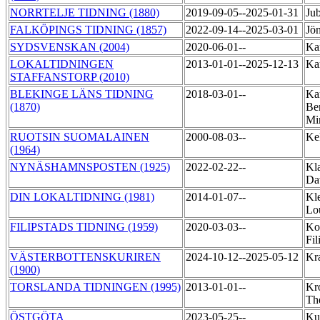
NORRTELJE TIDNING (1880)
2019-09-05--2025-01-31
Ju
FALKÖPINGS TIDNING (1857)
2022-09-14--2025-03-01
Jö
SYDSVENSKAN (2004)
2020-06-01--
Ka
LOKALTIDNINGEN
2013-01-01--2025-12-13
Ka
STAFFANSTORP (2010)
BLEKINGE LÄNS TIDNING
2018-03-01--
Ka
(1870)
Ber
Mi
RUOTSIN SUOMALAINEN
2000-08-03--
Ke
(1964)
NYNÄSHAMNSPOSTEN (1925)
2022-02-22--
Kl
Da
DIN LOKALTIDNING (1981)
2014-01-07--
Kl
Lo
FILIPSTADS TIDNING (1959)
2020-03-03--
Ko
Fil
VÄSTERBOTTENSKURIREN
2024-10-12--2025-05-12
Kra
(1900)
TORSLANDA TIDNINGEN (1995)
2013-01-01--
Kr
Th
ÖSTGÖTA
2023-05-25--
Ku