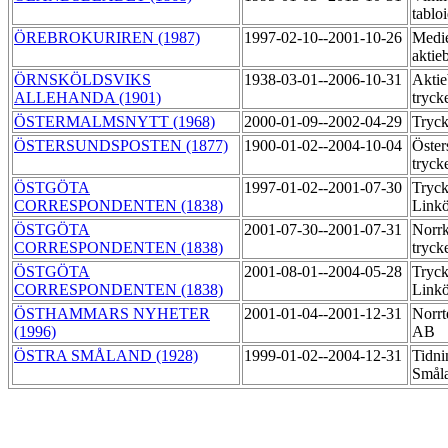
tablo
ÖREBROKURIREN (1987)
1997-02-10--2001-10-26
Medie
aktie
ÖRNSKÖLDSVIKS
1938-03-01--2006-10-31
Aktie
ALLEHANDA (1901)
tryck
ÖSTERMALMSNYTT (1968)
2000-01-09--2002-04-29
Tryc
ÖSTERSUNDSPOSTEN (1877)
1900-01-02--2004-10-04
Öster
tryck
ÖSTGÖTA
1997-01-02--2001-07-30
Tryck
CORRESPONDENTEN (1838)
Linkö
ÖSTGÖTA
2001-07-30--2001-07-31
Norrk
CORRESPONDENTEN (1838)
tryck
ÖSTGÖTA
2001-08-01--2004-05-28
Tryck
CORRESPONDENTEN (1838)
Linkö
ÖSTHAMMARS NYHETER
2001-01-04--2001-12-31
Norrt
(1996)
AB
ÖSTRA SMÅLAND (1928)
1999-01-02--2004-12-31
Tidni
Småla