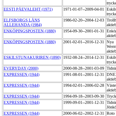
tryck
EESTI PÄEVALEHT (1971)
1971-01-07--2009-04-01
Eskil
tryck
ELFSBORGS LÄNS
1986-02-20--2004-12-03
Trollh
ALLEHANDA (1984)
aktie
ENKÖPINGSPOSTEN (1880)
1954-09-30--2001-01-31
Enköp
aktie
ENKÖPINGSPOSTEN (1880)
2001-02-01--2016-12-31
Nya
Werm
aktie
ESKILSTUNAKURIREN (1890)
1932-08-24--2014-12-31
Eskil
tryck
EVERYDAY (2000)
2000-08-28--2001-03-09
Tidni
EXPRESSEN (1944)
1991-08-01--2001-12-31
DNEX
aktie
EXPRESSEN (1944)
1994-02-01--2006-02-28
Väste
aktie
EXPRESSEN (1944)
1994-09-18--2003-09-30
Tryck
EXPRESSEN (1944)
1999-09-01--2001-12-31
Tidni
Jönk
EXPRESSEN (1944)
2000-06-02--2002-12-31
Roto