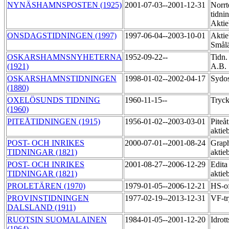
NYNÄSHAMNSPOSTEN (1925)
2001-07-03--2001-12-31
Norrt
tidni
Akti
ONSDAGSTIDNINGEN (1997)
1997-06-04--2003-10-01
Aktie
Smål
OSKARSHAMNSNYHETERNA
1952-09-22--
Tidn.
(1921)
A.B.
OSKARSHAMNSTIDNINGEN
1998-01-02--2002-04-17
Sydos
(1880)
OXELÖSUNDS TIDNING
1960-11-15--
Tryck
(1960)
PITEÅTIDNINGEN (1915)
1956-01-02--2003-03-01
Piteå
aktie
POST- OCH INRIKES
2000-07-01--2001-08-24
Graph
TIDNINGAR (1821)
aktie
POST- OCH INRIKES
2001-08-27--2006-12-29
Edita
TIDNINGAR (1821)
aktie
PROLETÄREN (1970)
1979-01-05--2006-12-21
HS-of
PROVINSTIDNINGEN
1977-02-19--2013-12-31
VF-t
DALSLAND (1911)
RUOTSIN SUOMALAINEN
1984-01-05--2001-12-20
Idrot
(1964)