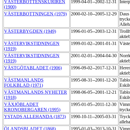
VÄSTERBOTTENSKURIREN
1999-04-01--2002-12-31
Inter
(1900)
VÄSTERBOTTNINGEN (1979)
2000-02-10--2005-12-29
Daus
tryck
Alle
VÄSTERBYGDEN (1949)
1996-01-05--2003-12-31
Trollh
aktie
VÄSTERVIKSTIDNINGEN
1999-01-02--2001-01-31
Väste
(1919)
VÄSTERVIKSTIDNINGEN
2001-02-01--2004-04-30
Norrk
(1919)
aktie
VÄSTGÖTABLADET (1906)
1996-09-02--2017-12-31
Heren
aktie
VÄSTMANLANDS
1995-08-31--2001-12-20
Tablo
FOLKBLAD (1971)
Eskil
VÄSTMANLANDS NYHETER
1998-06-05--2001-12-21
Tablo
(1918)
Eskil
VÄXJÖBLADET
1995-01-05--2011-12-30
Vimm
KRONOBERGAREN (1995)
tryck
YSTADS ALLEHANDA (1873)
1990-10-11--2005-03-31
Tryck
alleh
ÖLANDSBLADET (1868)
1995-01-03--2013-10-31
Vimme