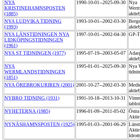
NYA
1990-10-01--2025-09-30
Nya
KRISTINEHAMNSPOSTEN
Werm
(1885)
aktie
NYA LUDVIKA TIDNING
1993-10-01--2002-03-30
Bergs
(1993)
aktie
NYA LÄNSTIDNINGEN NYA
1997-10-01--2002-04-30
GP-T
LIDKÖPINGSTIDNINGEN
(1961)
NYA ST TIDNINGEN (1977)
1995-07-19--2003-05-07
Adarg
aktie
NYA
1995-01-01--2025-09-30
Nya 
WERMLANDSTIDNINGEN
tidni
(1851)
NYA ÖREBROKURIREN (2001)
2001-10-27--2002-03-30
Medie
aktie
NYBRO TIDNING (1931)
1991-10-18--2013-10-31
Vimme
tablo
NYHETERNA (1985)
1996-01-09--2011-05-02
Östra
Akti
NYNÄSHAMNSPOSTEN (1925)
1995-01-03--2001-06-29
Länst
Aktie
Idrot