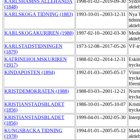
KARLSHAMNS ALLEHANDA
1998-01-02--2019-09-30
Sydos
(1848)
aktie
KARLSKOGA TIDNING (1883)
1993-10-01--2003-12-31
Nya 
tidni
aktie
KARLSKOGAKURIREN (1988)
1997-02-10--2002-03-30
Medie
aktie
KARLSTADSTIDNINGEN
1973-12-08--2017-05-26
VF-t
(1879)
KATRINEHOLMSKURIREN
1988-02-02--2014-12-31
Eskil
(1917)
tryck
KINDAPOSTEN (1894)
1992-01-03--2005-05-17
Vimme
tryck
fören
KRISTDEMOKRATEN (1988)
1988-03-03--2001-12-21
Norrt
tryck
KRISTIANSTADSBLADET
1986-10-01--2005-10-07
Krist
(1856)
tryck
KRISTIANSTADSBLADET
1999-04-01--2002-05-30
Inter
(1856)
KUNGSBACKA TIDNING
1994-01-01--2005-05-12
Markb
(1978)
aktie