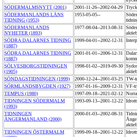
SÖDERMALMSNYTT (2001)
2001-11-26--2002-04-29
Tryc
SÖDERMANLANDS LÄNS
1953-05-05--
Söder
TIDNING (1953)
tidni
SÖDERMANLANDS
1977-08-04--2013-08-31
Söder
NYHETER (1893)
aktie
SÖDRA DALARNES TIDNING
1999-04-01--2002-12-31
Inter
(1887)
SÖDRA DALARNES TIDNING
2001-01-01--2006-12-31
Dalar
(1887)
komm
SÖLVESBORGSTIDNINGEN
1998-01-02--2019-09-30
Sydos
(1905)
aktie
SÖNDAGSTIDNINGEN (1999)
2000-12-24--2001-03-25
TW-t
SÖRMLANDSBYGDEN (1927)
1997-01-16--2009-12-31
VF-t
TEMPUS (1980)
1997-09-18--2021-02-12
Norra
TIDNINGEN SÖDERMALM
1993-09-13--2001-12-22
Idrot
(1993)
TIDNINGEN
2000-01-03--2002-08-31
Tidni
ÅNGERMANLAND (2000)
Ånge
aktie
TIDNINGEN ÖSTERMALM
1999-09-18--2001-12-22
Idrot