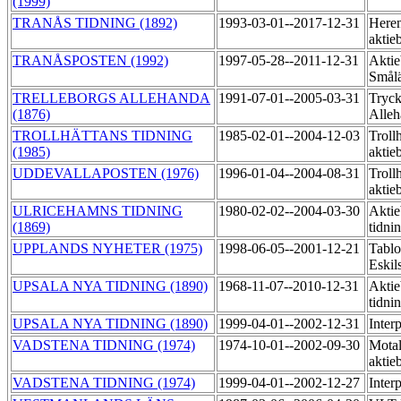
(1999)
TRANÅS TIDNING (1892)
1993-03-01--2017-12-31
Heren
aktie
TRANÅSPOSTEN (1992)
1997-05-28--2011-12-31
Aktie
Smål
TRELLEBORGS ALLEHANDA
1991-07-01--2005-03-31
Tryck
(1876)
Alle
TROLLHÄTTANS TIDNING
1985-02-01--2004-12-03
Trollh
(1985)
aktie
UDDEVALLAPOSTEN (1976)
1996-01-04--2004-08-31
Trollh
aktie
ULRICEHAMNS TIDNING
1980-02-02--2004-03-30
Aktie
(1869)
tidni
UPPLANDS NYHETER (1975)
1998-06-05--2001-12-21
Tablo
Eskil
UPSALA NYA TIDNING (1890)
1968-11-07--2010-12-31
Aktie
tidni
UPSALA NYA TIDNING (1890)
1999-04-01--2002-12-31
Inter
VADSTENA TIDNING (1974)
1974-10-01--2002-09-30
Motal
aktie
VADSTENA TIDNING (1974)
1999-04-01--2002-12-27
Inter