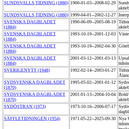
SUNDSVALLS TIDNING (1880)
1900-01-03--2008-02-29
Sunds
aktie
SUNDSVALLS TIDNING (1880)
1999-04-01--2002-12-27
Inter
SVENSKA DAGBLADET
1990-06-09--2005-08-19
Tidni
(1884)
aktie
SVENSKA DAGBLADET
1993-10-19--2001-12-03
Väste
(1884)
SVENSKA DAGBLADET
1993-10-19--2002-04-30
Göteb
(1884)
SVENSKA DAGBLADET
2001-03-12--2001-03-13
Upsal
(1884)
tidni
SVERIGENYTT (1948)
1992-02-14--2003-01-27
Tidni
Åland
SYDSVENSKA DAGBLADET
1995-05-02--2001-01-12
Sydsv
(1870)
aktie
SYDSVENSKA DAGBLADET
2001-01-13--2004-10-04
Bold/
(1870)
aktie
SYDÖSTRAN (1973)
1973-10-16--2006-07-17
Sydös
dagbl
SÄFFLETIDNINGEN (1954)
1971-05-22--2025-09-30
Nya 
tidni
tryck