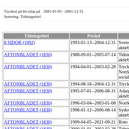
Tryckeri på för titlar på 2001-01-01- -2001-12-31
Sortering: Tidningstitel
Tidningstitel
Period
8 SIDOR (1992)
1993-01-13--2004-12-31
Svens
aktie
AFTONBLADET (1830)
1988-09-01--2005-07-14
Tidni
aktie
AFTONBLADET (1830)
1994-04-01--2003-02-28
Tryck
Norrl
socia
AFTONBLADET (1830)
1994-08-18--2004-12-31
Tryck
AFTONBLADET (1830)
1995-07-01--2006-08-31
Adarg
aktie
AFTONBLADET (1830)
1996-03-04--2003-01-08
Norrk
AFTONBLADET (1830)
1998-01-12--2006-08-14
Sydos
aktie
AFTONBLADET (1830)
1999-04-05--2021-09-21
Roto
AFTONBLADET (1830)
2000-01-01--2002-02-28
Tidni