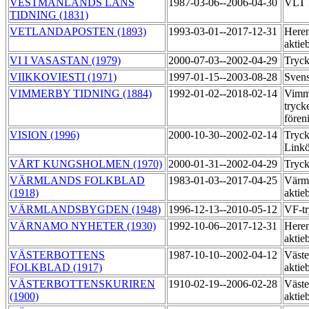
VESTMANLANDS LÄNS
1987-03-06--2006-04-30
VLT P
TIDNING (1831)
VETLANDAPOSTEN (1893)
1993-03-01--2017-12-31
Heren
aktie
VI I VASASTAN (1979)
2000-07-03--2002-04-29
Tryc
VIIKKOVIESTI (1971)
1997-01-15--2003-08-28
Svens
VIMMERBY TIDNING (1884)
1992-01-02--2018-02-14
Vimme
tryck
fören
VISION (1996)
2000-10-30--2002-02-14
Tryck
Link
VÅRT KUNGSHOLMEN (1970)
2000-01-31--2002-04-29
Tryc
VÄRMLANDS FOLKBLAD
1983-01-03--2017-04-25
Värml
(1918)
aktie
VÄRMLANDSBYGDEN (1948)
1996-12-13--2010-05-12
VF-tr
VÄRNAMO NYHETER (1930)
1992-10-06--2017-12-31
Heren
aktie
VÄSTERBOTTENS
1987-10-10--2002-04-12
Väste
FOLKBLAD (1917)
aktie
VÄSTERBOTTENSKURIREN
1910-02-19--2006-02-28
Väste
(1900)
aktie