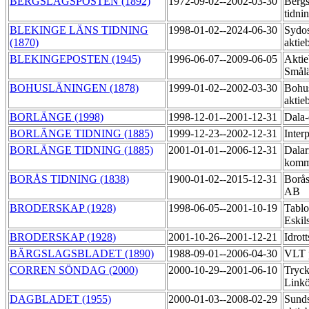
BERGSLAGSPOSTEN (1892)
1972-09-02--2002-03-30
Bergs
tidni
BLEKINGE LÄNS TIDNING
1998-01-02--2024-06-30
Sydos
(1870)
aktie
BLEKINGEPOSTEN (1945)
1996-06-07--2009-06-05
Aktie
Smål
BOHUSLÄNINGEN (1878)
1999-01-02--2002-03-30
Bohu
aktie
BORLÄNGE (1998)
1998-12-01--2001-12-31
Dala
BORLÄNGE TIDNING (1885)
1999-12-23--2002-12-31
Inter
BORLÄNGE TIDNING (1885)
2001-01-01--2006-12-31
Dalar
komm
BORÅS TIDNING (1838)
1900-01-02--2015-12-31
Borås
AB
BRODERSKAP (1928)
1998-06-05--2001-10-19
Tablo
Eskil
BRODERSKAP (1928)
2001-10-26--2001-12-21
Idrot
BÄRGSLAGSBLADET (1890)
1988-09-01--2006-04-30
VLT p
CORREN SÖNDAG (2000)
2000-10-29--2001-06-10
Tryck
Link
DAGBLADET (1955)
2000-01-03--2008-02-29
Sunds