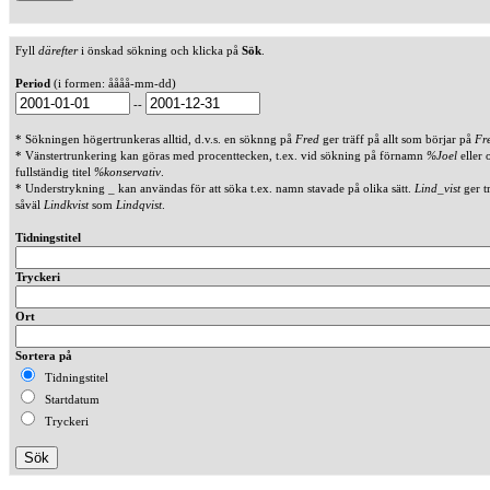
Fyll
därefter
i önskad sökning och klicka på
Sök
.
Period
(i formen: åååå-mm-dd)
--
* Sökningen högertrunkeras alltid, d.v.s. en söknng på
Fred
ger träff på allt som börjar på
Fr
* Vänstertrunkering kan göras med procenttecken, t.ex. vid sökning på förnamn
%Joel
eller 
fullständig titel
%konservativ
.
* Understrykning _ kan användas för att söka t.ex. namn stavade på olika sätt.
Lind_vist
ger t
såväl
Lindkvist
som
Lindqvist
.
Tidningstitel
Tryckeri
Ort
Sortera på
Tidningstitel
Startdatum
Tryckeri