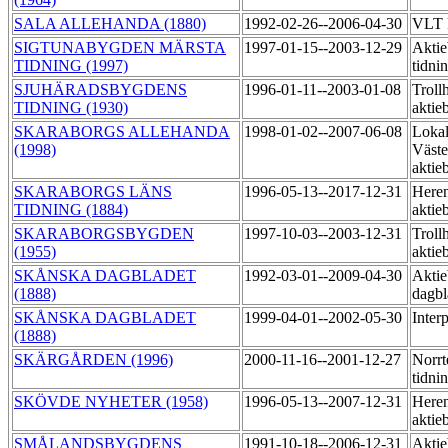
SALA ALLEHANDA (1880)
1992-02-26--2006-04-30
VLT 
SIGTUNABYGDEN MÄRSTA
1997-01-15--2003-12-29
Aktie
TIDNING (1997)
tidni
SJUHÄRADSBYGDENS
1996-01-11--2003-01-08
Trollh
TIDNING (1930)
aktie
SKARABORGS ALLEHANDA
1998-01-02--2007-06-08
Lokal
(1998)
Väste
aktie
SKARABORGS LÄNS
1996-05-13--2017-12-31
Heren
TIDNING (1884)
aktie
SKARABORGSBYGDEN
1997-10-03--2003-12-31
Trollh
(1955)
aktie
SKÅNSKA DAGBLADET
1992-03-01--2009-04-30
Aktie
(1888)
dagb
SKÅNSKA DAGBLADET
1999-04-01--2002-05-30
Inter
(1888)
SKÄRGÅRDEN (1996)
2000-11-16--2001-12-27
Norrt
tidni
SKÖVDE NYHETER (1958)
1996-05-13--2007-12-31
Heren
aktie
SMÅLANDSBYGDENS
1991-10-18--2006-12-31
Aktie