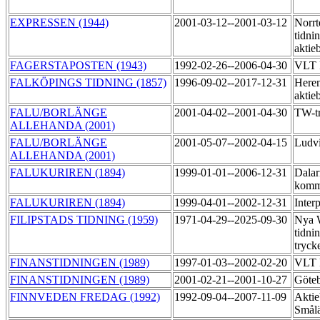
EXPRESSEN (1944)
2001-03-12--2001-03-12
Norrt
tidni
aktie
FAGERSTAPOSTEN (1943)
1992-02-26--2006-04-30
VLT 
FALKÖPINGS TIDNING (1857)
1996-09-02--2017-12-31
Heren
aktie
FALU/BORLÄNGE
2001-04-02--2001-04-30
TW-t
ALLEHANDA (2001)
FALU/BORLÄNGE
2001-05-07--2002-04-15
Ludv
ALLEHANDA (2001)
FALUKURIREN (1894)
1999-01-01--2006-12-31
Dalar
komm
FALUKURIREN (1894)
1999-04-01--2002-12-31
Inter
FILIPSTADS TIDNING (1959)
1971-04-29--2025-09-30
Nya 
tidni
tryck
FINANSTIDNINGEN (1989)
1997-01-03--2002-02-20
VLT P
FINANSTIDNINGEN (1989)
2001-02-21--2001-10-27
Göteb
FINNVEDEN FREDAG (1992)
1992-09-04--2007-11-09
Aktie
Smål