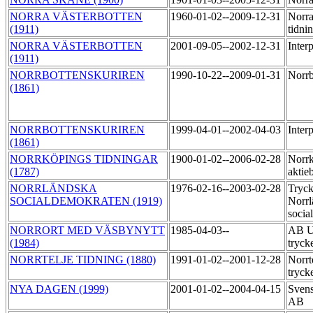
NORRA VÄSTERBOTTEN
1960-01-02--2009-12-31
Norra
(1911)
tidni
NORRA VÄSTERBOTTEN
2001-09-05--2002-12-31
Inter
(1911)
NORRBOTTENSKURIREN
1990-10-22--2009-01-31
Norrb
(1861)
NORRBOTTENSKURIREN
1999-04-01--2002-04-03
Inter
(1861)
NORRKÖPINGS TIDNINGAR
1900-01-02--2006-02-28
Norrk
(1787)
aktie
NORRLÄNDSKA
1976-02-16--2003-02-28
Tryck
SOCIALDEMOKRATEN (1919)
Norrl
socia
NORRORT MED VÄSBYNYTT
1985-04-03--
AB Up
(1984)
tryck
NORRTELJE TIDNING (1880)
1991-01-02--2001-12-28
Norrt
tryck
NYA DAGEN (1999)
2001-01-02--2004-04-15
Svens
AB