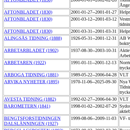
Ånge
AFTONBLADET (1830)
2001-01-27--2001-01-27
Help
AFTONBLADET (1830)
2001-03-12--2001-03-12
Vestm
tidn
AFTONBLADET (1830)
2001-03-31--2001-03-31
Help
ALINGSÅS TIDNING (1888)
1926-05-31--2001-12-31
AB Wi
boktr
ARBETARBLADET (1902)
1937-08-30--2003-10-31
Aktie
Arbet
ARBETAREN (1922)
1991-01-11--2001-12-13
Norrt
tryck
ARBOGA TIDNING (1881)
1989-05-22--2006-04-28
VLT P
ARVIKA NYHETER (1895)
1970-11-06--2025-09-30
Nya 
Tidni
tryck
AVESTA TIDNING (1882)
1992-02-27--2006-04-30
VLT 
BAROMETERN (1841)
1998-01-02--2002-07-29
Sydos
aktie
BENGTSFORSTIDNINGEN
1999-08-06--2009-11-03
VF- t
DALSLÄNNINGEN (1927)