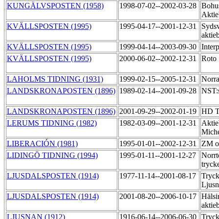
KUNGÄLVSPOSTEN (1958)
1998-07-02--2002-03-28
Bohu
Akti
KVÄLLSPOSTEN (1995)
1995-04-17--2001-12-31
Sydsv
aktie
KVÄLLSPOSTEN (1995)
1999-04-14--2003-09-30
Inter
KVÄLLSPOSTEN (1995)
2000-06-02--2002-12-31
Roto
LAHOLMS TIDNING (1931)
1999-02-15--2005-12-31
Norra
LANDSKRONAPOSTEN (1896)
1989-02-14--2001-09-28
NST:s
LANDSKRONAPOSTEN (1896)
2001-09-29--2002-01-19
HD T
LERUMS TIDNING (1982)
1982-03-09--2001-12-31
Aktie
Miche
LIBERACIÓN (1981)
1995-01-01--2002-12-31
ZM of
LIDINGÖ TIDNING (1994)
1995-01-11--2001-12-27
Norrt
tryck
LJUSDALSPOSTEN (1914)
1977-11-14--2001-08-17
Tryck
Ljus
LJUSDALSPOSTEN (1914)
2001-08-20--2006-10-17
Hälsi
aktie
LJUSNAN (1912)
1916-06-14--2006-06-30
Tryck