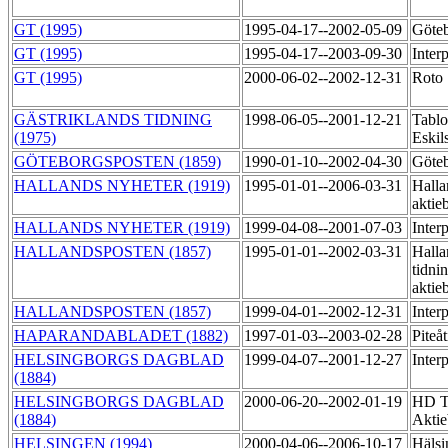
GT (1995)
1995-04-17--2002-05-09
Göteb
GT (1995)
1995-04-17--2003-09-30
Inter
GT (1995)
2000-06-02--2002-12-31
Roto
GÄSTRIKLANDS TIDNING
1998-06-05--2001-12-21
Tablo
(1975)
Eskil
GÖTEBORGSPOSTEN (1859)
1990-01-10--2002-04-30
Göteb
HALLANDS NYHETER (1919)
1995-01-01--2006-03-31
Halla
aktie
HALLANDS NYHETER (1919)
1999-04-08--2001-07-03
Inter
HALLANDSPOSTEN (1857)
1995-01-01--2002-03-31
Halla
tidni
aktie
HALLANDSPOSTEN (1857)
1999-04-01--2002-12-31
Inter
HAPARANDABLADET (1882)
1997-01-03--2003-02-28
Piteå
HELSINGBORGS DAGBLAD
1999-04-07--2001-12-27
Inter
(1884)
HELSINGBORGS DAGBLAD
2000-06-20--2002-01-19
HD Ti
(1884)
Akti
HELSINGEN (1994)
2000-04-06--2006-10-17
Hälsi