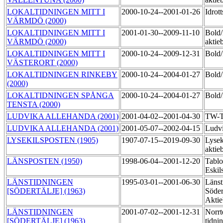
LOKALTIDNINGEN MITT I
2000-10-24--2001-01-26
Idrot
VÄRMDÖ (2000)
LOKALTIDNINGEN MITT I
2001-01-30--2009-11-10
Bold
VÄRMDÖ (2000)
aktie
LOKALTIDNINGEN MITT I
2000-10-24--2009-12-31
Bol
VÄSTERORT (2000)
LOKALTIDNINGEN RINKEBY
2000-10-24--2004-01-27
Bol
(2000)
LOKALTIDNINGEN SPÅNGA
2000-10-24--2004-01-27
Bol
TENSTA (2000)
LUDVIKA ALLEHANDA (2001)
2001-04-02--2001-04-30
TW-T
LUDVIKA ALLEHANDA (2001)
2001-05-07--2002-04-15
Ludv
LYSEKILSPOSTEN (1905)
1907-07-15--2019-09-30
Lysek
aktie
LÄNSPOSTEN (1950)
1998-06-04--2001-12-20
Tablo
Eskil
LÄNSTIDNINGEN
1995-03-01--2001-06-30
Länst
[SÖDERTÄLJE] (1963)
Söder
Aktie
LÄNSTIDNINGEN
2001-07-02--2001-12-31
Norrt
[SÖDERTÄLJE] (1963)
tidni