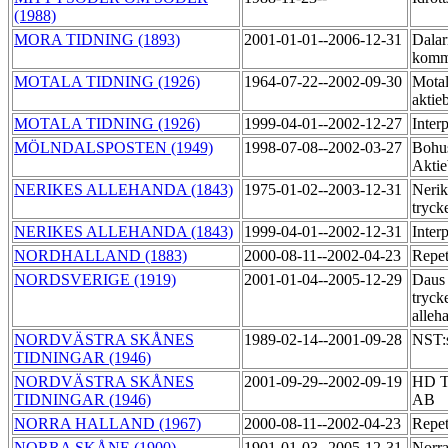
(1988)
MORA TIDNING (1893)
2001-01-01--2006-12-31
Dalar
komm
MOTALA TIDNING (1926)
1964-07-22--2002-09-30
Motal
aktie
MOTALA TIDNING (1926)
1999-04-01--2002-12-27
Inter
MÖLNDALSPOSTEN (1949)
1998-07-08--2002-03-27
Bohu
Akti
NERIKES ALLEHANDA (1843)
1975-01-02--2003-12-31
Nerik
tryck
NERIKES ALLEHANDA (1843)
1999-04-01--2002-12-31
Inter
NORDHALLAND (1883)
2000-08-11--2002-04-23
Repet
NORDSVERIGE (1919)
2001-01-04--2005-12-29
Daus
tryck
alleh
NORDVÄSTRA SKÅNES
1989-02-14--2001-09-28
NST:s
TIDNINGAR (1946)
NORDVÄSTRA SKÅNES
2001-09-29--2002-09-19
HD Ti
TIDNINGAR (1946)
AB
NORRA HALLAND (1967)
2000-08-11--2002-04-23
Repet
NORRA SKÅNE (1900)
1901-01-03--2005-12-31
Norra