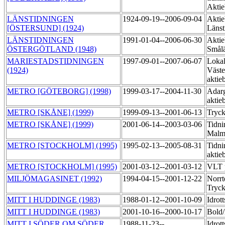
Akti
LÄNSTIDNINGEN
1924-09-19--2006-09-04
Aktie
[ÖSTERSUND] (1924)
Länst
LÄNSTIDNINGEN
1991-01-04--2006-06-30
Aktie
ÖSTERGÖTLAND (1948)
Smål
MARIESTADSTIDNINGEN
1997-09-01--2007-06-07
Lokal
(1924)
Väste
aktie
METRO [GÖTEBORG] (1998)
1999-03-17--2004-11-30
Adarg
aktie
METRO [SKÅNE] (1999)
1999-09-13--2001-06-13
Tryck
METRO [SKÅNE] (1999)
2001-06-14--2003-03-06
Tidni
Mal
METRO [STOCKHOLM] (1995)
1995-02-13--2005-08-31
Tidni
aktie
METRO [STOCKHOLM] (1995)
2001-03-12--2001-03-12
VLT p
MILJÖMAGASINET (1992)
1994-04-15--2001-12-22
Norrt
Tryc
MITT I HUDDINGE (1983)
1988-01-12--2001-10-09
Idrot
MITT I HUDDINGE (1983)
2001-10-16--2000-10-17
Bol
MITT I SÖDER OM SÖDER
1988-11-23--
Idrot