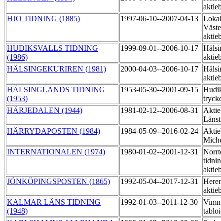
aktie
HJO TIDNING (1885)
1997-06-10--2007-04-13
Lokal
Väste
aktie
HUDIKSVALLS TIDNING
1999-09-01--2006-10-17
Hälsi
(1986)
aktie
HÄLSINGEKURIREN (1981)
2000-04-03--2006-10-17
Hälsi
aktie
HÄLSINGLANDS TIDNING
1953-05-30--2001-09-15
Hudik
(1953)
tryck
HÄRJEDALEN (1944)
1981-02-12--2006-08-31
Aktie
Länst
HÄRRYDAPOSTEN (1984)
1984-05-09--2016-02-24
Aktie
Miche
INTERNATIONALEN (1974)
1980-01-02--2001-12-31
Norrt
tidni
aktie
JÖNKÖPINGSPOSTEN (1865)
1992-05-04--2017-12-31
Heren
aktie
KALMAR LÄNS TIDNING
1992-01-03--2011-12-30
Vimme
(1948)
tablo