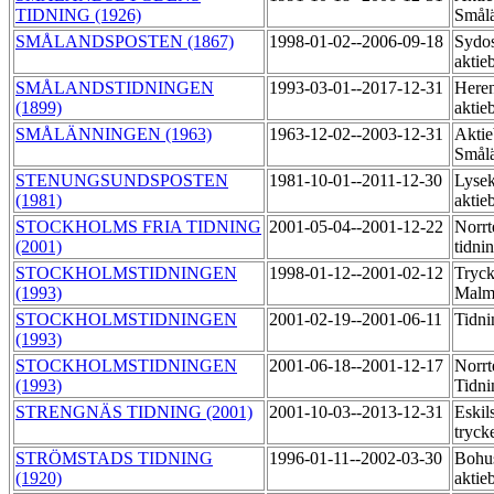
TIDNING (1926)
Smål
SMÅLANDSPOSTEN (1867)
1998-01-02--2006-09-18
Sydos
aktie
SMÅLANDSTIDNINGEN
1993-03-01--2017-12-31
Heren
(1899)
aktie
SMÅLÄNNINGEN (1963)
1963-12-02--2003-12-31
Aktie
Smålä
STENUNGSUNDSPOSTEN
1981-10-01--2011-12-30
Lysek
(1981)
aktie
STOCKHOLMS FRIA TIDNING
2001-05-04--2001-12-22
Norrt
(2001)
tidni
STOCKHOLMSTIDNINGEN
1998-01-12--2001-02-12
Tryck
(1993)
Mal
STOCKHOLMSTIDNINGEN
2001-02-19--2001-06-11
Tidn
(1993)
STOCKHOLMSTIDNINGEN
2001-06-18--2001-12-17
Norrt
(1993)
Tidni
STRENGNÄS TIDNING (2001)
2001-10-03--2013-12-31
Eskil
tryck
STRÖMSTADS TIDNING
1996-01-11--2002-03-30
Bohus
(1920)
aktie