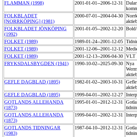
FLAMMAN (1998)
2001-01-01--2006-12-31
Dalar
komm
FOLKBLADET
2000-07-01--2004-04-30
Norrk
[NORRKÖPING] (1981)
aktie
FOLKBLADET JÖNKÖPING
2001-01-05--2002-12-20
Bold
(1992)
FOLKET (1989)
1989-01-24--2001-12-05
Tidn
FOLKET (1989)
2001-12-06--2001-12-12
Medi
FOLKET (1989)
2001-12-13--2006-04-30
VLT P
FRYKSDALSBYGDEN (1941)
1990-10-02--2025-09-30
Nya
Werm
aktie
GEFLE DAGBLAD (1895)
1982-01-02--2003-10-31
Gefle
aktie
GEFLE DAGBLAD (1895)
1999-04-01--2002-12-27
Inter
GOTLANDS ALLEHANDA
1995-01-01--2012-12-31
Gotla
(1873)
tidni
GOTLANDS ALLEHANDA
1999-04-01--2002-12-31
Inter
(1873)
GOTLANDS TIDNINGAR
1987-04-10--2012-12-31
Gotla
(1983)
tidni