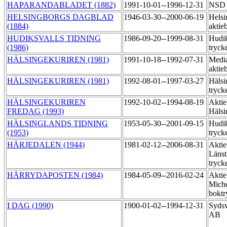
HAPARANDABLADET (1882)
1991-10-01--1996-12-31
NS
HELSINGBORGS DAGBLAD
1946-03-30--2000-06-19
Helsi
(1884)
aktie
HUDIKSVALLS TIDNING
1986-09-20--1999-08-31
Hudik
(1986)
tryck
HÄLSINGEKURIREN (1981)
1991-10-18--1992-07-31
Media
aktie
HÄLSINGEKURIREN (1981)
1992-08-01--1997-03-27
Hälsi
tryck
HÄLSINGEKURIREN
1992-10-02--1994-08-19
Aktie
FREDAG (1993)
Hälsi
HÄLSINGLANDS TIDNING
1953-05-30--2001-09-15
Hudik
(1953)
tryck
HÄRJEDALEN (1944)
1981-02-12--2006-08-31
Aktie
Länst
tryck
HÄRRYDAPOSTEN (1984)
1984-05-09--2016-02-24
Aktie
Miche
boktr
I DAG (1990)
1900-01-02--1994-12-31
Sydsv
AB