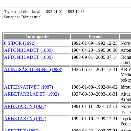
Tryckeri på för titlar på 1992-01-01- -1992-12-31
Sortering: Tidningstitel
Tidningstitel
Period
8 SIDOR (1992)
1992-01-09--1992-12-23
Norrt
AFTONBLADET (1830)
1964-04-20--1995-06-30
Afton
AFTONBLADET (1830)
1988-09-01--2005-07-14
Tidni
aktie
ALINGSÅS TIDNING (1888)
1926-05-31--2001-12-31
AB W
Miche
boktr
ALTERNATIVET (1987)
1988-01-08--1992-04-02
Idrot
ARBETARBLADET (1902)
1937-08-30--2003-10-31
Aktie
Arbet
ARBETAREN (1922)
1991-01-11--2001-12-13
Norrt
tryck
ARBETAREN (1922)
1992-01-10--1999-12-31
Tryck
Feder
ARBETET (1887)
1989-04-23--1992-07-31
Arbe