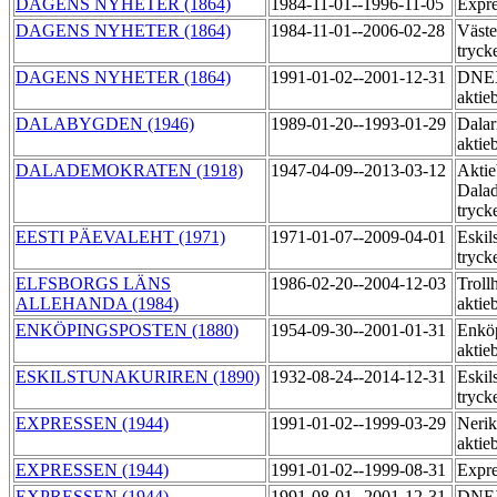
DAGENS NYHETER (1864)
1984-11-01--1996-11-05
Expre
DAGENS NYHETER (1864)
1984-11-01--2006-02-28
Väste
tryck
DAGENS NYHETER (1864)
1991-01-02--2001-12-31
DNEX
aktie
DALABYGDEN (1946)
1989-01-20--1993-01-29
Dalar
aktie
DALADEMOKRATEN (1918)
1947-04-09--2013-03-12
Aktie
Dala
tryck
EESTI PÄEVALEHT (1971)
1971-01-07--2009-04-01
Eskil
tryck
ELFSBORGS LÄNS
1986-02-20--2004-12-03
Trollh
ALLEHANDA (1984)
aktie
ENKÖPINGSPOSTEN (1880)
1954-09-30--2001-01-31
Enköp
aktie
ESKILSTUNAKURIREN (1890)
1932-08-24--2014-12-31
Eskil
tryck
EXPRESSEN (1944)
1991-01-02--1999-03-29
Nerik
aktie
EXPRESSEN (1944)
1991-01-02--1999-08-31
Expre
EXPRESSEN (1944)
1991-08-01--2001-12-31
DNEX