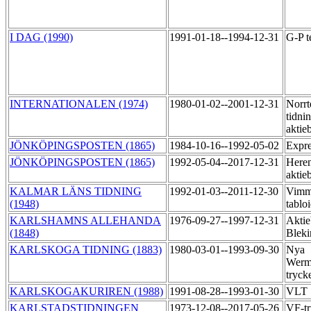
I DAG (1990)
1991-01-18--1994-12-31
G-P t
INTERNATIONALEN (1974)
1980-01-02--2001-12-31
Norrt
tidni
aktie
JÖNKÖPINGSPOSTEN (1865)
1984-10-16--1992-05-02
Expr
JÖNKÖPINGSPOSTEN (1865)
1992-05-04--2017-12-31
Heren
aktie
KALMAR LÄNS TIDNING
1992-01-03--2011-12-30
Vimme
(1948)
tablo
KARLSHAMNS ALLEHANDA
1976-09-27--1997-12-31
Aktie
(1848)
Bleki
KARLSKOGA TIDNING (1883)
1980-03-01--1993-09-30
Nya
Werml
tryck
KARLSKOGAKURIREN (1988)
1991-08-28--1993-01-30
VLT
KARLSTADSTIDNINGEN
1973-12-08--2017-05-26
VF-t