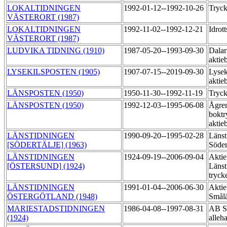
LOKALTIDNINGEN
1992-01-12--1992-10-26
Tryck
VÄSTERORT (1987)
LOKALTIDNINGEN
1992-11-02--1992-12-21
Idrot
VÄSTERORT (1987)
LUDVIKA TIDNING (1910)
1987-05-20--1993-09-30
Dalar
aktie
LYSEKILSPOSTEN (1905)
1907-07-15--2019-09-30
Lysek
aktie
LÄNSPOSTEN (1950)
1950-11-30--1992-11-19
Tryck
LÄNSPOSTEN (1950)
1992-12-03--1995-06-08
Ågre
boktr
aktie
LÄNSTIDNINGEN
1990-09-20--1995-02-28
Länst
[SÖDERTÄLJE] (1963)
Söder
LÄNSTIDNINGEN
1924-09-19--2006-09-04
Aktie
[ÖSTERSUND] (1924)
Länst
tryck
LÄNSTIDNINGEN
1991-01-04--2006-06-30
Aktie
ÖSTERGÖTLAND (1948)
Smål
MARIESTADSTIDNINGEN
1986-04-08--1997-08-31
AB Sk
(1924)
alleh