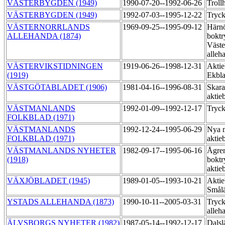
VÄSTERBYGDEN (1949)
1990-07-20--1992-06-26
Troll
VÄSTERBYGDEN (1949)
1992-07-03--1995-12-22
Tryck
VÄSTERNORRLANDS
1969-09-25--1995-09-12
Härn
ALLEHANDA (1874)
boktr
Väste
alleh
VÄSTERVIKSTIDNINGEN
1919-06-26--1998-12-31
Aktie
(1919)
Ekbl
VÄSTGÖTABLADET (1906)
1981-04-16--1996-08-31
Skara
aktie
VÄSTMANLANDS
1992-01-09--1992-12-17
Tryck
FOLKBLAD (1971)
VÄSTMANLANDS
1992-12-24--1995-06-29
Nya 
FOLKBLAD (1971)
aktie
VÄSTMANLANDS NYHETER
1982-09-17--1995-06-16
Ågre
(1918)
boktr
aktie
VÄXJÖBLADET (1945)
1989-01-05--1993-10-21
Aktie
Smål
YSTADS ALLEHANDA (1873)
1990-10-11--2005-03-31
Tryck
alleh
ÄLVSBORGS NYHETER (1982)
1987-05-14--1992-12-17
Dals