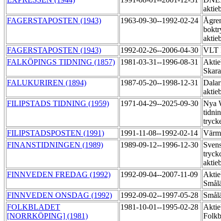
aktie
FAGERSTAPOSTEN (1943)
1963-09-30--1992-02-24
Ågre
boktr
aktie
FAGERSTAPOSTEN (1943)
1992-02-26--2006-04-30
VLT 
FALKÖPINGS TIDNING (1857)
1981-03-31--1996-08-31
Aktie
Skara
FALUKURIREN (1894)
1987-05-20--1998-12-31
Dalar
aktie
FILIPSTADS TIDNING (1959)
1971-04-29--2025-09-30
Nya 
tidni
tryck
FILIPSTADSPOSTEN (1991)
1991-11-08--1992-02-14
Värml
FINANSTIDNINGEN (1989)
1989-09-12--1996-12-30
Sven
tryck
aktie
FINNVEDEN FREDAG (1992)
1992-09-04--2007-11-09
Aktie
Smål
FINNVEDEN ONSDAG (1992)
1992-09-02--1997-05-28
Smål
FOLKBLADET
1981-10-01--1995-02-28
Aktie
[NORRKÖPING] (1981)
Folkb