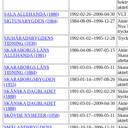
boktr
aktie
SALA ALLEHANDA (1880)
1992-02-26--2006-04-30
VLT 
SIGTUNABYGDEN (1984)
1984-08-09--1996-12-27
Aktie
Nya T
tryck
SJUHÄRADSBYGDENS
1992-01-02--1995-12-28
Tryck
TIDNING (1930)
SKARABORGS LÄNS
1986-04-08--1997-05-15
Aktie
ALLEHANDA (1981)
Skara
alleh
SKARABORGS LÄNS
1981-03-03--1996-05-11
Skara
TIDNING (1884)
aktie
SKARABORGSBYGDEN
1983-01-14--1997-08-26
Skara
(1955)
aktie
SKÅNSKA DAGBLADET
1991-01-02--1992-02-29
Skåns
(1888)
tryck
SKÅNSKA DAGBLADET
1992-03-01--2009-04-30
Aktie
(1888)
dagb
SKÖVDE NYHETER (1958)
1981-03-17--1996-05-11
Skara
aktie
SMÅLANDSBYGDENS
1991-10-18--2006-12-31
Aktie