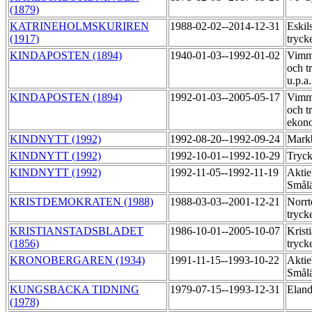
(1879)
KATRINEHOLMSKURIREN
1988-02-02--2014-12-31
Eskil
(1917)
tryck
KINDAPOSTEN (1894)
1940-01-03--1992-01-02
Vimme
och t
u.p.a
KINDAPOSTEN (1894)
1992-01-03--2005-05-17
Vimme
och t
ekon
KINDNYTT (1992)
1992-08-20--1992-09-24
Markb
KINDNYTT (1992)
1992-10-01--1992-10-29
Tryck
KINDNYTT (1992)
1992-11-05--1992-11-19
Aktie
Smål
KRISTDEMOKRATEN (1988)
1988-03-03--2001-12-21
Norrt
tryck
KRISTIANSTADSBLADET
1986-10-01--2005-10-07
Krist
(1856)
tryck
KRONOBERGAREN (1934)
1991-11-15--1993-10-22
Aktie
Smål
KUNGSBACKA TIDNING
1979-07-15--1993-12-31
Eland
(1978)