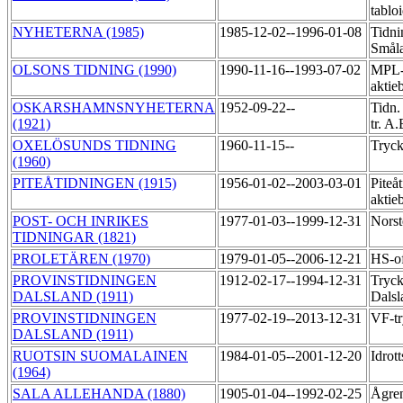
tablo
NYHETERNA (1985)
1985-12-02--1996-01-08
Tidni
Smål
OLSONS TIDNING (1990)
1990-11-16--1993-07-02
MPL-
aktie
OSKARSHAMNSNYHETERNA
1952-09-22--
Tidn.
(1921)
tr. A
OXELÖSUNDS TIDNING
1960-11-15--
Tryck
(1960)
PITEÅTIDNINGEN (1915)
1956-01-02--2003-03-01
Piteå
aktie
POST- OCH INRIKES
1977-01-03--1999-12-31
Norst
TIDNINGAR (1821)
PROLETÄREN (1970)
1979-01-05--2006-12-21
HS-of
PROVINSTIDNINGEN
1912-02-17--1994-12-31
Tryck
DALSLAND (1911)
Dalsl
PROVINSTIDNINGEN
1977-02-19--2013-12-31
VF-t
DALSLAND (1911)
RUOTSIN SUOMALAINEN
1984-01-05--2001-12-20
Idrot
(1964)
SALA ALLEHANDA (1880)
1905-01-04--1992-02-25
Ågre