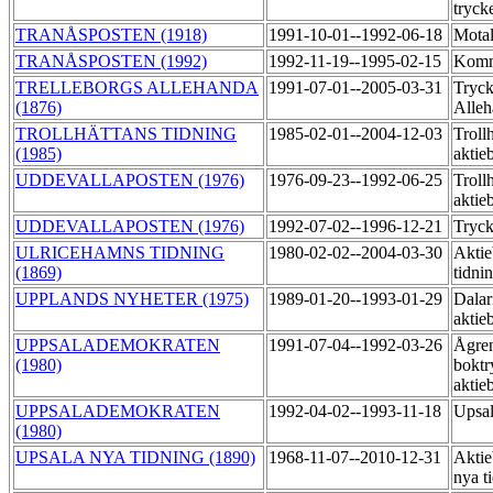
tryck
TRANÅSPOSTEN (1918)
1991-10-01--1992-06-18
Motal
TRANÅSPOSTEN (1992)
1992-11-19--1995-02-15
Komm
TRELLEBORGS ALLEHANDA
1991-07-01--2005-03-31
Tryck
(1876)
Alle
TROLLHÄTTANS TIDNING
1985-02-01--2004-12-03
Trollh
(1985)
aktie
UDDEVALLAPOSTEN (1976)
1976-09-23--1992-06-25
Trollh
aktie
UDDEVALLAPOSTEN (1976)
1992-07-02--1996-12-21
Tryck
ULRICEHAMNS TIDNING
1980-02-02--2004-03-30
Aktie
(1869)
tidni
UPPLANDS NYHETER (1975)
1989-01-20--1993-01-29
Dalar
aktie
UPPSALADEMOKRATEN
1991-07-04--1992-03-26
Ågre
(1980)
boktr
aktie
UPPSALADEMOKRATEN
1992-04-02--1993-11-18
Upsal
(1980)
UPSALA NYA TIDNING (1890)
1968-11-07--2010-12-31
Aktie
nya t