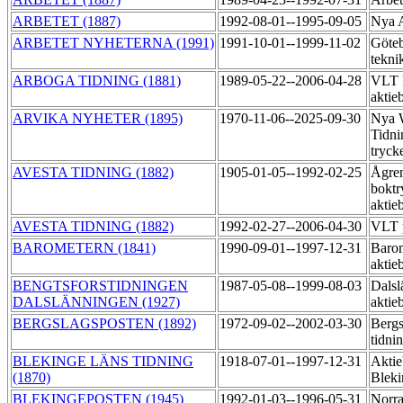
ARBETET (1887)
1992-08-01--1995-09-05
Nya 
ARBETET NYHETERNA (1991)
1991-10-01--1999-11-02
Göteb
tekni
ARBOGA TIDNING (1881)
1989-05-22--2006-04-28
VLT 
aktie
ARVIKA NYHETER (1895)
1970-11-06--2025-09-30
Nya 
Tidni
tryck
AVESTA TIDNING (1882)
1905-01-05--1992-02-25
Ågre
boktr
aktie
AVESTA TIDNING (1882)
1992-02-27--2006-04-30
VLT 
BAROMETERN (1841)
1990-09-01--1997-12-31
Baro
aktie
BENGTSFORSTIDNINGEN
1987-05-08--1999-08-03
Dalsl
DALSLÄNNINGEN (1927)
aktie
BERGSLAGSPOSTEN (1892)
1972-09-02--2002-03-30
Bergs
tidni
BLEKINGE LÄNS TIDNING
1918-07-01--1997-12-31
Aktie
(1870)
Bleki
BLEKINGEPOSTEN (1945)
1992-01-03--1996-05-31
Norra