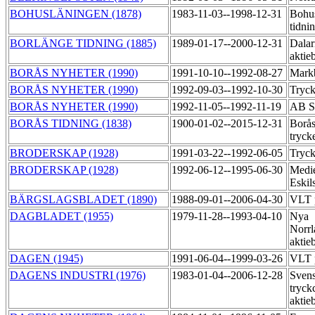
BOHUSLÄNINGEN (1878)
1983-11-03--1998-12-31
Bohu
tidni
BORLÄNGE TIDNING (1885)
1989-01-17--2000-12-31
Dalar
aktie
BORÅS NYHETER (1990)
1991-10-10--1992-08-27
Markb
BORÅS NYHETER (1990)
1992-09-03--1992-10-30
Tryck
BORÅS NYHETER (1990)
1992-11-05--1992-11-19
AB S
BORÅS TIDNING (1838)
1900-01-02--2015-12-31
Borås
tryck
BRODERSKAP (1928)
1991-03-22--1992-06-05
Tryc
BRODERSKAP (1928)
1992-06-12--1995-06-30
Medi
Eskil
BÄRGSLAGSBLADET (1890)
1988-09-01--2006-04-30
VLT p
DAGBLADET (1955)
1979-11-28--1993-04-10
Nya
Norrl
aktie
DAGEN (1945)
1991-06-04--1999-03-26
VLT p
DAGENS INDUSTRI (1976)
1983-01-04--2006-12-28
Sven
tryck
aktie