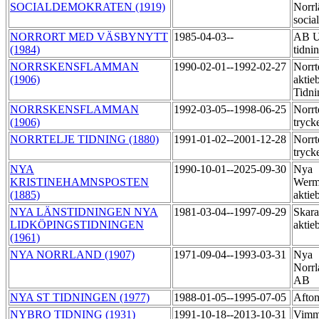
SOCIALDEMOKRATEN (1919)
Norrl
socia
NORRORT MED VÄSBYNYTT
1985-04-03--
AB U
(1984)
tidni
NORRSKENSFLAMMAN
1990-02-01--1992-02-27
Norrt
(1906)
aktie
Tidni
NORRSKENSFLAMMAN
1992-03-05--1998-06-25
Norrt
(1906)
tryck
NORRTELJE TIDNING (1880)
1991-01-02--2001-12-28
Norrt
tryck
NYA
1990-10-01--2025-09-30
Nya
KRISTINEHAMNSPOSTEN
Werm
(1885)
aktie
NYA LÄNSTIDNINGEN NYA
1981-03-04--1997-09-29
Skara
LIDKÖPINGSTIDNINGEN
aktie
(1961)
NYA NORRLAND (1907)
1971-09-04--1993-03-31
Nya
Norrl
AB
NYA ST TIDNINGEN (1977)
1988-01-05--1995-07-05
Afton
NYBRO TIDNING (1931)
1991-10-18--2013-10-31
Vimme