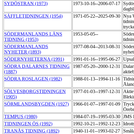
SYDÖSTRAN (1973)
1973-10-16--2006-07-17
Sydös
dagbl
SÄFFLETIDNINGEN (1954)
1971-05-22--2025-09-30
Nya 
tidni
tryck
SÖDERMANLANDS LÄNS
1953-05-05--
Söder
TIDNING (1953)
tidni
SÖDERMANLANDS
1977-08-04--2013-08-31
Söde
NYHETER (1893)
nyhet
SÖDERNYHETERNA (1991)
1991-01-16--1995-06-27
Upsa
SÖDRA DALARNES TIDNING
1987-05-20--2000-12-31
Dalar
(1887)
aktie
SÖDRA ROSLAGEN (1982)
1988-01-13--1994-11-16
Tidni
Ålan
SÖLVESBORGSTIDNINGEN
1977-01-03--1997-12-31
Aktie
(1905)
Bleki
SÖRMLANDSBYGDEN (1927)
1966-01-07--1997-01-09
Tryck
Örebr
TEMPUS (1980)
1984-07-19--1995-03-30
JMS 
TIDNINGEN ÖS (1992)
1992-10-21--1992-12-23
Idrot
TRANÅS TIDNING (1892)
1940-11-01--1993-02-27
Småla