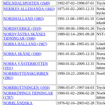
MÖLNDALSPOSTEN (1949)
1992-07-02--1998-07-01
Tryck
NERIKES ALLEHANDA (1843)
1975-01-02--2003-12-31
Nerik
tryck
NORDHALLAND (1883)
1991-11-08--1995-01-10
Göteb
tekni
NORDSVERIGE (1919)
1991-09-06--1996-01-26
Tryc
NORDVÄSTRA SKÅNES
1989-02-14--2001-09-28
NST:s
TIDNINGAR (1946)
NORRA HALLAND (1967)
1991-11-08--1995-01-10
Göteb
tekni
NORRA SKÅNE (1900)
1901-01-03--2005-12-31
Norra
tryck
NORRA VÄSTERBOTTEN
1960-01-02--2009-12-31
Norra
(1911)
tidni
NORRBOTTENSKURIREN
1990-10-22--2009-01-31
Norrb
(1861)
NORRBOTTNINGEN (1956)
1986-05-07--1997-04-03
Tryc
NORRKÖPINGS TIDNINGAR
1900-01-02--2006-02-28
Norr
(1787)
tidni
NORRLÄNDSKA
1976-02-16--2003-02-28
Tryck