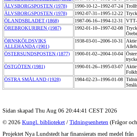
ÄLVSBORGSPOSTEN (1978)
1990-10-12--1992-07-24
Troll
ÄLVSBORGSPOSTEN (1978)
1992-07-31--1995-12-22
Tryck
ÖLANDSBLADET (1868)
1987-06-16--1994-12-31
VTT-
ÖREBROKURIREN (1987)
1992-01-10--1997-02-08
Tryck
Örebr
ÖRNSKÖLDSVIKS
1938-03-01--2006-10-31
Aktie
ALLEHANDA (1901)
Alleh
ÖSTERSUNDSPOSTEN (1877)
1900-01-02--2004-10-04
Öster
tryck
ÖSTGÖTEN (1981)
1990-01-26--1995-03-07
Aktie
Folkb
ÖSTRA SMÅLAND (1928)
1984-02-23--1996-01-08
Tidni
Småla
Sidan skapad Thu Aug 06 20:44:41 CEST 2026
© 2026
Kungl. biblioteket
/
Tidningsenheten
(Frågor och
Projektet Nya Lundstedt har finansierats med medel från