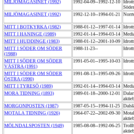
MILJÖMAGASINET (1992)
1992-04-09--1992-12-10
Idrott
Söder
MILJÖMAGASINET (1992)
1992-12-10--1994-01-21
Norrt
MITT I BOTKYRKA (1982)
1988-01-12--1997-01-14
Idrot
MITT I HANINGE (1989)
1992-01-14--1994-03-14
Medi
MITT I HUDDINGE (1983)
1988-01-12--2001-10-09
Idrot
MITT I SÖDER OM SÖDER
1988-11-23--
Idrot
(1988)
MITT I SÖDER OM SÖDER
1991-05-01--1995-10-03
Idrot
VÄSTRA (1991)
MITT I SÖDER OM SÖDER
1991-08-13--1995-09-26
Idrot
ÖSTRA (1990)
MITT I TYRESÖ (1989)
1992-01-14--1994-03-14
Medi
MORA TIDNING (1893)
1989-01-18--2000-12-01
Dalar
aktie
MORGONPOSTEN (1987)
1987-05-15--1994-11-25
Dals
MOTALA TIDNING (1926)
1964-07-22--2002-09-30
Motal
aktie
MÖLNDALSPOSTEN (1949)
1985-08-08--1992-06-25
Trollh
aktie