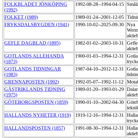
FOLKBLADET JÖNKÖPING
1992-08-28--1994-04-15
Smål
(1992)
FOLKET (1989)
1989-01-24--2001-12-05
Tidn
FRYKSDALSBYGDEN (1941)
1990-10-02--2025-09-30
Nya
Werm
aktie
GEFLE DAGBLAD (1895)
1982-01-02--2003-10-31
Gefle
aktie
GOTLANDS ALLEHANDA
1900-01-03--1994-12-31
Gotla
(1873)
tryck
GOTLANDS TIDNINGAR
1987-04-10--2012-12-31
Gotla
(1983)
tidni
GRENNAPOSTEN (1992)
1992-05-07--1992-11-12
Motal
GÄSTRIKLANDS TIDNING
1989-01-20--1993-01-29
Dalar
(1975)
aktie
GÖTEBORGSPOSTEN (1859)
1990-01-10--2002-04-30
Göteb
tekni
HALLANDS NYHETER (1919)
1919-12-16--1994-12-31
Halla
tryck
HALLANDSPOSTEN (1857)
1991-08-30--1994-12-31
Halla
aktie