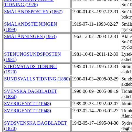
TIDNING (1926)
Smål
SMÅLANDSPOSTEN (1867)
1900-01-03--1997-12-31
Småla
boktr
SMÅLANDSTIDNINGEN
1919-07-11--1993-02-27
Småla
(1899)
tryck
SMÅLÄNNINGEN (1963)
1963-12-02--2003-12-31
Aktie
Smål
tryck
STENUNGSUNDSPOSTEN
1981-10-01--2011-12-30
Lysek
(1981)
aktie
STRÖMSTADS TIDNING
1985-01-17--1995-12-31
Ström
(1920)
aktie
SUNDSVALLS TIDNING (1880)
1900-01-03--2008-02-29
Sunds
aktie
SVENSKA DAGBLADET
1990-06-09--2005-08-19
Tidni
(1884)
aktie
SVERIGENYTT (1948)
1989-09-23--1992-02-07
Idrot
SVERIGENYTT (1948)
1992-02-14--2003-01-27
Tidni
Åland
SYDSVENSKA DAGBLADET
1942-05-17--1995-04-30
Syds
(1870)
dagbl