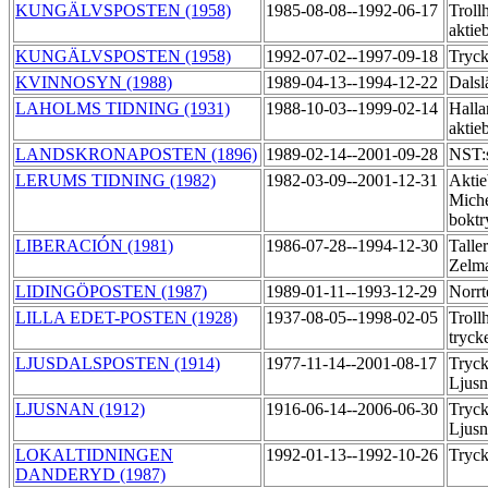
KUNGÄLVSPOSTEN (1958)
1985-08-08--1992-06-17
Trollh
aktie
KUNGÄLVSPOSTEN (1958)
1992-07-02--1997-09-18
Tryck
KVINNOSYN (1988)
1989-04-13--1994-12-22
Dals
LAHOLMS TIDNING (1931)
1988-10-03--1999-02-14
Halla
aktie
LANDSKRONAPOSTEN (1896)
1989-02-14--2001-09-28
NST:s
LERUMS TIDNING (1982)
1982-03-09--2001-12-31
Aktie
Miche
boktr
LIBERACIÓN (1981)
1986-07-28--1994-12-30
Talle
Zelma
LIDINGÖPOSTEN (1987)
1989-01-11--1993-12-29
Norrt
LILLA EDET-POSTEN (1928)
1937-08-05--1998-02-05
Troll
tryck
LJUSDALSPOSTEN (1914)
1977-11-14--2001-08-17
Tryck
Ljus
LJUSNAN (1912)
1916-06-14--2006-06-30
Tryck
Ljus
LOKALTIDNINGEN
1992-01-13--1992-10-26
Tryck
DANDERYD (1987)