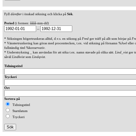
Fyll
därefter
i önskad sökning och klicka på
Sök
.
Period
(i formen: åååå-mm-dd)
--
* Sökningen högertrunkeras alltid, d.v.s. en söknng på
Fred
ger träff på allt som börjar på
Fr
* Vänstertrunkering kan göras med procenttecken, t.ex. vid sökning på förnamn
%Joel
eller 
fullständig titel
%konservativ
.
* Understrykning _ kan användas för att söka t.ex. namn stavade på olika sätt.
Lind_vist
ger t
såväl
Lindkvist
som
Lindqvist
.
Tidningstitel
Tryckeri
Ort
Sortera på
Tidningstitel
Startdatum
Tryckeri