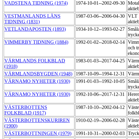
VADSTENA TIDNING (1974)
1974-10-01--2002-09-30
Motal
aktie
VESTMANLANDS LÄNS
1987-03-06--2006-04-30
VLT 
TIDNING (1831)
aktie
VETLANDAPOSTEN (1893)
1934-10-12--1993-02-27
Småla
tryck
VIMMERBY TIDNING (1884)
1992-01-02--2018-02-14
Vimme
och t
ekon
VÄRMLANDS FOLKBLAD
1983-01-03--2017-04-25
Värml
(1918)
aktie
VÄRMLANDSBYGDEN (1948)
1987-10-09--1994-12-31
Värml
VÄRNAMO NYHETER (1930)
1991-01-03--1992-10-05
Smål
tryck
VÄRNAMO NYHETER (1930)
1992-10-06--2017-12-31
Heren
aktie
VÄSTERBOTTENS
1987-10-10--2002-04-12
Väste
FOLKBLAD (1917)
folkb
VÄSTERBOTTENSKURIREN
1910-02-19--2006-02-28
Väste
(1900)
aktie
VÄSTERBOTTNINGEN (1979)
1991-10-31--2000-02-03
Tryc