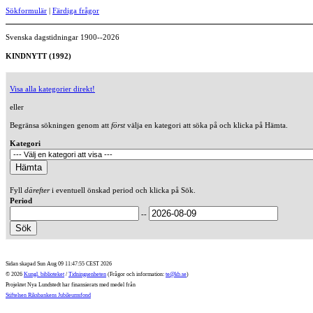
Sökformulär
|
Färdiga frågor
Svenska dagstidningar 1900--2026
KINDNYTT (1992)
Visa alla kategorier direkt!
eller
Begränsa sökningen genom att
först
välja en kategori att söka på och klicka på Hämta.
Kategori
Fyll
därefter
i eventuell önskad period och klicka på Sök.
Period
--
Sidan skapad Sun Aug 09 11:47:55 CEST 2026
© 2026
Kungl. biblioteket
/
Tidningsenheten
(Frågor och information:
te@kb.se
)
Projektet Nya Lundstedt har finansierats med medel från
Stiftelsen Riksbankens Jubileumsfond