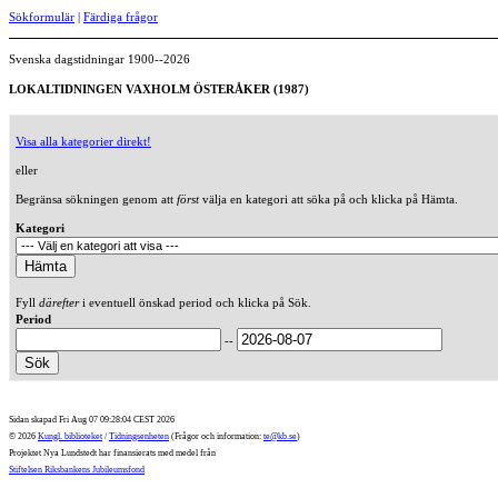
Sökformulär
|
Färdiga frågor
Svenska dagstidningar 1900--2026
LOKALTIDNINGEN VAXHOLM ÖSTERÅKER (1987)
Visa alla kategorier direkt!
eller
Begränsa sökningen genom att
först
välja en kategori att söka på och klicka på Hämta.
Kategori
Fyll
därefter
i eventuell önskad period och klicka på Sök.
Period
--
Sidan skapad Fri Aug 07 09:28:04 CEST 2026
© 2026
Kungl. biblioteket
/
Tidningsenheten
(Frågor och information:
te@kb.se
)
Projektet Nya Lundstedt har finansierats med medel från
Stiftelsen Riksbankens Jubileumsfond