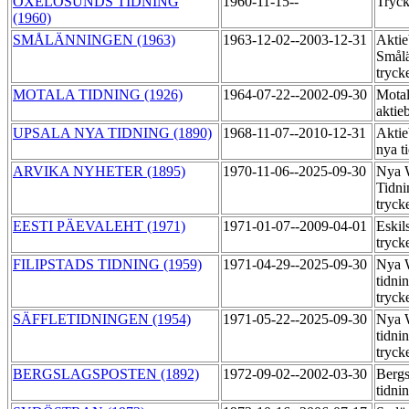
OXELÖSUNDS TIDNING
1960-11-15--
Tryck
(1960)
SMÅLÄNNINGEN (1963)
1963-12-02--2003-12-31
Aktie
Smål
tryck
MOTALA TIDNING (1926)
1964-07-22--2002-09-30
Motal
aktie
UPSALA NYA TIDNING (1890)
1968-11-07--2010-12-31
Aktie
nya t
ARVIKA NYHETER (1895)
1970-11-06--2025-09-30
Nya 
Tidni
tryck
EESTI PÄEVALEHT (1971)
1971-01-07--2009-04-01
Eskil
tryck
FILIPSTADS TIDNING (1959)
1971-04-29--2025-09-30
Nya 
tidni
tryck
SÄFFLETIDNINGEN (1954)
1971-05-22--2025-09-30
Nya 
tidni
tryck
BERGSLAGSPOSTEN (1892)
1972-09-02--2002-03-30
Bergs
tidni