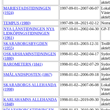
aktie
MARIESTADSTIDNINGEN
1997-09-01--2007-06-07
Lokal
(1924)
Väste
aktie
TEMPUS (1980)
1997-09-18--2021-02-12
Norra
NYA LÄNSTIDNINGEN NYA
1997-10-01--2002-04-30
GP-T
LIDKÖPINGSTIDNINGEN
(1961)
SKARABORGSBYGDEN
1997-10-03--2003-12-31
Trollh
(1955)
aktie
OSKARSHAMNSTIDNINGEN
1998-01-02--2002-04-17
Sydos
(1880)
aktie
BAROMETERN (1841)
1998-01-02--2002-07-29
Sydos
aktie
SMÅLANDSPOSTEN (1867)
1998-01-02--2006-09-18
Sydos
aktie
SKARABORGS ALLEHANDA
1998-01-02--2007-06-08
Lokal
(1998)
Väste
aktie
KARLSHAMNS ALLEHANDA
1998-01-02--2019-09-30
Sydos
(1848)
aktie
SÖLVESBORGSTIDNINGEN
1998-01-02--2019-09-30
Sydos