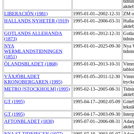
tidni
aktie
LIBERACIÓN (1981)
1995-01-01--2002-12-31
ZM of
HALLANDS NYHETER (1919)
1995-01-01--2006-03-31
Halla
aktie
GOTLANDS ALLEHANDA
1995-01-01--2012-12-31
Gotla
(1873)
tidni
NYA
1995-01-01--2025-09-30
Nya 
WERMLANDSTIDNINGEN
tidni
(1851)
ÖLANDSBLADET (1868)
1995-01-03--2013-10-31
Vimme
tablo
VÄXJÖBLADET
1995-01-05--2011-12-30
Vimm
KRONOBERGAREN (1995)
tryck
METRO [STOCKHOLM] (1995)
1995-02-13--2005-08-31
Tidni
aktie
GT (1995)
1995-04-17--2002-05-09
Göteb
tekni
GT (1995)
1995-04-17--2003-09-30
Inter
AFTONBLADET (1830)
1995-07-01--2006-08-31
Adarg
aktie
NYA ST TIDNINGEN (1977)
1995-07-19--2003-05-07
Adarg