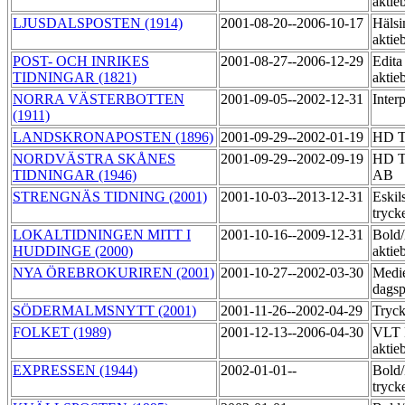
aktie
LJUSDALSPOSTEN (1914)
2001-08-20--2006-10-17
Hälsi
aktie
POST- OCH INRIKES
2001-08-27--2006-12-29
Edita
TIDNINGAR (1821)
aktie
NORRA VÄSTERBOTTEN
2001-09-05--2002-12-31
Inter
(1911)
LANDSKRONAPOSTEN (1896)
2001-09-29--2002-01-19
HD T
NORDVÄSTRA SKÅNES
2001-09-29--2002-09-19
HD Ti
TIDNINGAR (1946)
AB
STRENGNÄS TIDNING (2001)
2001-10-03--2013-12-31
Eskil
tryck
LOKALTIDNINGEN MITT I
2001-10-16--2009-12-31
Bold
HUDDINGE (2000)
aktie
NYA ÖREBROKURIREN (2001)
2001-10-27--2002-03-30
Medi
dagsp
SÖDERMALMSNYTT (2001)
2001-11-26--2002-04-29
Tryc
FOLKET (1989)
2001-12-13--2006-04-30
VLT 
aktie
EXPRESSEN (1944)
2002-01-01--
Bold
tryck