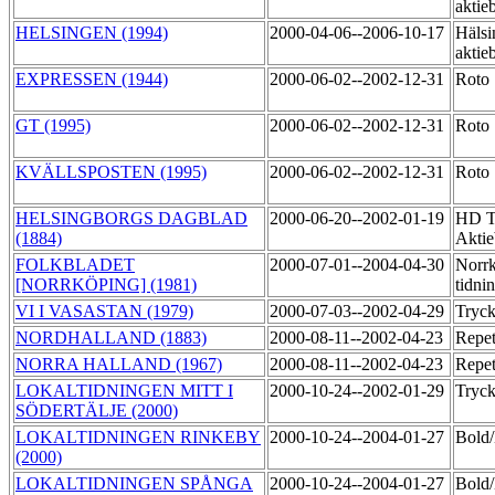
aktie
HELSINGEN (1994)
2000-04-06--2006-10-17
Hälsi
aktie
EXPRESSEN (1944)
2000-06-02--2002-12-31
Roto
GT (1995)
2000-06-02--2002-12-31
Roto
KVÄLLSPOSTEN (1995)
2000-06-02--2002-12-31
Roto
HELSINGBORGS DAGBLAD
2000-06-20--2002-01-19
HD Ti
(1884)
Akti
FOLKBLADET
2000-07-01--2004-04-30
Norr
[NORRKÖPING] (1981)
tidni
VI I VASASTAN (1979)
2000-07-03--2002-04-29
Tryc
NORDHALLAND (1883)
2000-08-11--2002-04-23
Repet
NORRA HALLAND (1967)
2000-08-11--2002-04-23
Repet
LOKALTIDNINGEN MITT I
2000-10-24--2002-01-29
Tryc
SÖDERTÄLJE (2000)
LOKALTIDNINGEN RINKEBY
2000-10-24--2004-01-27
Bol
(2000)
LOKALTIDNINGEN SPÅNGA
2000-10-24--2004-01-27
Bol