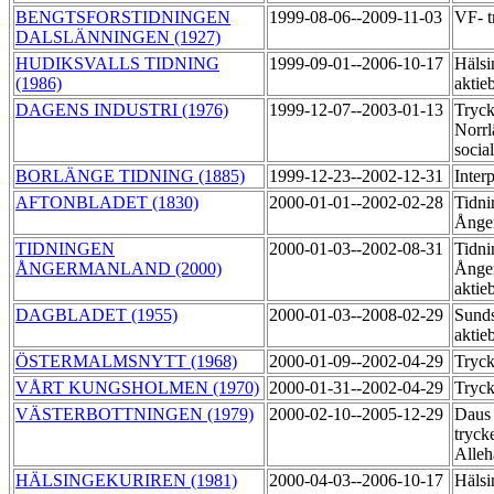
BENGTSFORSTIDNINGEN
1999-08-06--2009-11-03
VF- t
DALSLÄNNINGEN (1927)
HUDIKSVALLS TIDNING
1999-09-01--2006-10-17
Hälsi
(1986)
aktie
DAGENS INDUSTRI (1976)
1999-12-07--2003-01-13
Tryck
Norrl
socia
BORLÄNGE TIDNING (1885)
1999-12-23--2002-12-31
Inter
AFTONBLADET (1830)
2000-01-01--2002-02-28
Tidni
Ånge
TIDNINGEN
2000-01-03--2002-08-31
Tidni
ÅNGERMANLAND (2000)
Ånge
aktie
DAGBLADET (1955)
2000-01-03--2008-02-29
Sunds
aktie
ÖSTERMALMSNYTT (1968)
2000-01-09--2002-04-29
Tryc
VÅRT KUNGSHOLMEN (1970)
2000-01-31--2002-04-29
Tryc
VÄSTERBOTTNINGEN (1979)
2000-02-10--2005-12-29
Daus
tryck
Alle
HÄLSINGEKURIREN (1981)
2000-04-03--2006-10-17
Hälsi