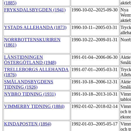
(1885)
aktie
FRYKSDALSBYGDEN (1941)
1990-10-02--2025-09-30
Nya
Werm
aktie
YSTADS ALLEHANDA (1873)
1990-10-11--2005-03-31
Tryck
alleh
NORRBOTTENSKURIREN
1990-10-22--2009-01-31
Norrb
(1861)
LÄNSTIDNINGEN
1991-01-04--2006-06-30
Aktie
ÖSTERGÖTLAND (1948)
Smål
TRELLEBORGS ALLEHANDA
1991-07-01--2005-03-31
Tryck
(1876)
Alle
SMÅLANDSBYGDENS
1991-10-18--2006-12-31
Aktie
TIDNING (1926)
Smål
NYBRO TIDNING (1931)
1991-10-18--2013-10-31
Vimme
tablo
VIMMERBY TIDNING (1884)
1992-01-02--2018-02-14
Vimme
och t
ekon
KINDAPOSTEN (1894)
1992-01-03--2005-05-17
Vimme
och t