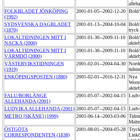
alleh
FOLKBLADET JÖNKÖPING
2001-01-05--2002-12-20
Bold
(1992)
SYDSVENSKA DAGBLADET
2001-01-13--2004-10-04
Bold
(1870)
tryck
LOKALTIDNINGEN MITT I
2001-01-30--2009-11-10
Bold
NACKA (2000)
aktie
LOKALTIDNINGEN MITT I
2001-01-30--2009-11-10
Bold
VÄRMDÖ (2000)
aktie
VÄSTERVIKSTIDNINGEN
2001-02-01--2004-04-30
Norr
(1919)
tidni
ENKÖPINGSPOSTEN (1880)
2001-02-01--2016-12-31
Nya
Werm
aktie
FALU/BORLÄNGE
2001-05-07--2002-04-15
Ludv
ALLEHANDA (2001)
LUDVIKA ALLEHANDA (2001)
2001-05-07--2002-04-15
Ludv
METRO [SKÅNE] (1999)
2001-06-14--2003-03-06
Tidni
Mal
ÖSTGÖTA
2001-08-01--2004-05-28
Tryck
CORRESPONDENTEN (1838)
Link