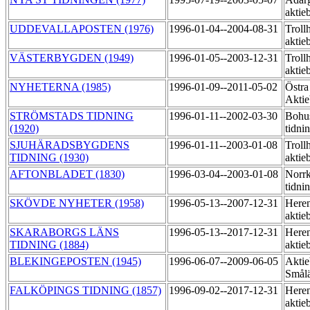
aktie
UDDEVALLAPOSTEN (1976)
1996-01-04--2004-08-31
Trollh
aktie
VÄSTERBYGDEN (1949)
1996-01-05--2003-12-31
Trollh
aktie
NYHETERNA (1985)
1996-01-09--2011-05-02
Östra
Akti
STRÖMSTADS TIDNING
1996-01-11--2002-03-30
Bohu
(1920)
tidni
SJUHÄRADSBYGDENS
1996-01-11--2003-01-08
Trollh
TIDNING (1930)
aktie
AFTONBLADET (1830)
1996-03-04--2003-01-08
Norr
tidni
SKÖVDE NYHETER (1958)
1996-05-13--2007-12-31
Heren
aktie
SKARABORGS LÄNS
1996-05-13--2017-12-31
Heren
TIDNING (1884)
aktie
BLEKINGEPOSTEN (1945)
1996-06-07--2009-06-05
Aktie
Smål
FALKÖPINGS TIDNING (1857)
1996-09-02--2017-12-31
Heren
aktie