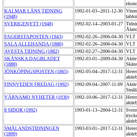
ekon
KALMAR LÄNS TIDNING
1992-01-03--2011-12-30
Vimme
(1948)
tablo
SVERIGENYTT (1948)
1992-02-14--2003-01-27
Tidni
Åland
FAGERSTAPOSTEN (1943)
1992-02-26--2006-04-30
VLT 
SALA ALLEHANDA (1880)
1992-02-26--2006-04-30
VLT 
AVESTA TIDNING (1882)
1992-02-27--2006-04-30
VLT 
SKÅNSKA DAGBLADET
1992-03-01--2009-04-30
Aktie
(1888)
Skåns
JÖNKÖPINGSPOSTEN (1865)
1992-05-04--2017-12-31
Heren
aktie
FINNVEDEN FREDAG (1992)
1992-09-04--2007-11-09
Aktie
Smål
VÄRNAMO NYHETER (1930)
1992-10-06--2017-12-31
Heren
aktie
8 SIDOR (1992)
1993-01-13--2004-12-31
Sven
tryck
aktie
SMÅLANDSTIDNINGEN
1993-03-01--2017-12-31
Heren
(1899)
aktie