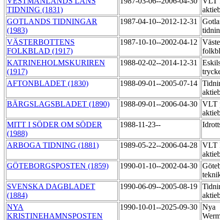
VESTMANLANDS LÄNS
1987-03-06--2006-04-30
VLT 
TIDNING (1831)
aktie
GOTLANDS TIDNINGAR
1987-04-10--2012-12-31
Gotla
(1983)
tidni
VÄSTERBOTTENS
1987-10-10--2002-04-12
Väste
FOLKBLAD (1917)
folkb
KATRINEHOLMSKURIREN
1988-02-02--2014-12-31
Eskil
(1917)
tryck
AFTONBLADET (1830)
1988-09-01--2005-07-14
Tidni
aktie
BÄRGSLAGSBLADET (1890)
1988-09-01--2006-04-30
VLT 
aktie
MITT I SÖDER OM SÖDER
1988-11-23--
Idrot
(1988)
ARBOGA TIDNING (1881)
1989-05-22--2006-04-28
VLT 
aktie
GÖTEBORGSPOSTEN (1859)
1990-01-10--2002-04-30
Göteb
tekni
SVENSKA DAGBLADET
1990-06-09--2005-08-19
Tidni
(1884)
aktie
NYA
1990-10-01--2025-09-30
Nya
KRISTINEHAMNSPOSTEN
Werm