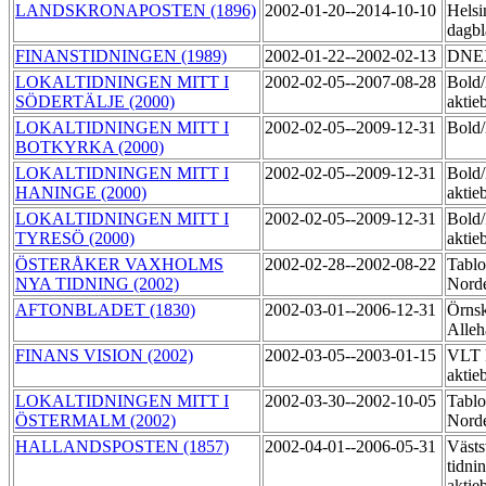
LANDSKRONAPOSTEN (1896)
2002-01-20--2014-10-10
Helsi
dagbl
FINANSTIDNINGEN (1989)
2002-01-22--2002-02-13
DNEX
LOKALTIDNINGEN MITT I
2002-02-05--2007-08-28
Bold
SÖDERTÄLJE (2000)
aktie
LOKALTIDNINGEN MITT I
2002-02-05--2009-12-31
Bol
BOTKYRKA (2000)
LOKALTIDNINGEN MITT I
2002-02-05--2009-12-31
Bold
HANINGE (2000)
aktie
LOKALTIDNINGEN MITT I
2002-02-05--2009-12-31
Bold
TYRESÖ (2000)
aktie
ÖSTERÅKER VAXHOLMS
2002-02-28--2002-08-22
Tablo
NYA TIDNING (2002)
Nord
AFTONBLADET (1830)
2002-03-01--2006-12-31
Örnsk
Alle
FINANS VISION (2002)
2002-03-05--2003-01-15
VLT 
aktie
LOKALTIDNINGEN MITT I
2002-03-30--2002-10-05
Tablo
ÖSTERMALM (2002)
Norde
HALLANDSPOSTEN (1857)
2002-04-01--2006-05-31
Västs
tidni
aktie