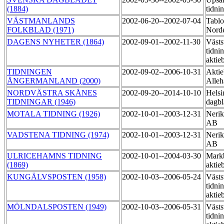
(1884)
tidni
VÄSTMANLANDS
2002-06-20--2002-07-04
Tablo
FOLKBLAD (1971)
Nord
DAGENS NYHETER (1864)
2002-09-01--2002-11-30
Västs
tidni
aktie
TIDNINGEN
2002-09-02--2006-10-31
Aktie
ÅNGERMANLAND (2000)
Alleh
NORDVÄSTRA SKÅNES
2002-09-20--2014-10-10
Helsi
TIDNINGAR (1946)
dagbl
MOTALA TIDNING (1926)
2002-10-01--2003-12-31
Nerik
AB
VADSTENA TIDNING (1974)
2002-10-01--2003-12-31
Nerik
AB
ULRICEHAMNS TIDNING
2002-10-01--2004-03-30
Markb
(1869)
aktie
KUNGÄLVSPOSTEN (1958)
2002-10-03--2006-05-24
Västs
tidni
aktie
MÖLNDALSPOSTEN (1949)
2002-10-03--2006-05-31
Västs
tidni