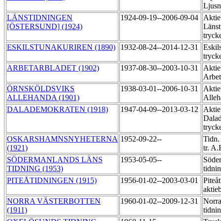
Ljus
LÄNSTIDNINGEN
1924-09-19--2006-09-04
Aktie
[ÖSTERSUND] (1924)
Länst
tryck
ESKILSTUNAKURIREN (1890)
1932-08-24--2014-12-31
Eskil
tryck
ARBETARBLADET (1902)
1937-08-30--2003-10-31
Aktie
Arbet
ÖRNSKÖLDSVIKS
1938-03-01--2006-10-31
Aktie
ALLEHANDA (1901)
Alleh
DALADEMOKRATEN (1918)
1947-04-09--2013-03-12
Aktie
Dala
tryck
OSKARSHAMNSNYHETERNA
1952-09-22--
Tidn.
(1921)
tr. A
SÖDERMANLANDS LÄNS
1953-05-05--
Söder
TIDNING (1953)
tidni
PITEÅTIDNINGEN (1915)
1956-01-02--2003-03-01
Piteå
aktie
NORRA VÄSTERBOTTEN
1960-01-02--2009-12-31
Norra
(1911)
tidni