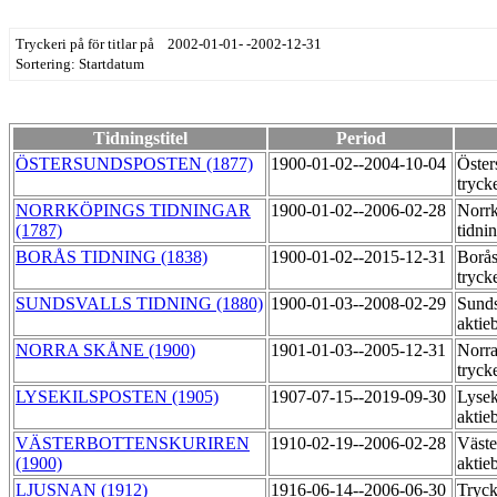
Tryckeri på för titlar på 2002-01-01- -2002-12-31
Sortering: Startdatum
Tidningstitel
Period
ÖSTERSUNDSPOSTEN (1877)
1900-01-02--2004-10-04
Öster
tryck
NORRKÖPINGS TIDNINGAR
1900-01-02--2006-02-28
Norr
(1787)
tidni
BORÅS TIDNING (1838)
1900-01-02--2015-12-31
Borås
tryck
SUNDSVALLS TIDNING (1880)
1900-01-03--2008-02-29
Sunds
aktie
NORRA SKÅNE (1900)
1901-01-03--2005-12-31
Norra
tryck
LYSEKILSPOSTEN (1905)
1907-07-15--2019-09-30
Lysek
aktie
VÄSTERBOTTENSKURIREN
1910-02-19--2006-02-28
Väste
(1900)
aktie
LJUSNAN (1912)
1916-06-14--2006-06-30
Tryck