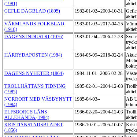
(1981)
aktie
GEFLE DAGBLAD (1895)
1982-01-02--2003-10-31
Gefle
aktie
VÄRMLANDS FOLKBLAD
1983-01-03--2017-04-25
Värml
(1918)
aktie
DAGENS INDUSTRI (1976)
1983-01-04--2006-12-28
Sven
tryck
aktie
HÄRRYDAPOSTEN (1984)
1984-05-09--2016-02-24
Aktie
Miche
boktr
DAGENS NYHETER (1864)
1984-11-01--2006-02-28
Väste
tryck
TROLLHÄTTANS TIDNING
1985-02-01--2004-12-03
Trollh
(1985)
aktie
NORRORT MED VÄSBYNYTT
1985-04-03--
AB U
(1984)
tidni
ELFSBORGS LÄNS
1986-02-20--2004-12-03
Trollh
ALLEHANDA (1984)
aktie
KRISTIANSTADSBLADET
1986-10-01--2005-10-07
Krist
(1856)
tryck