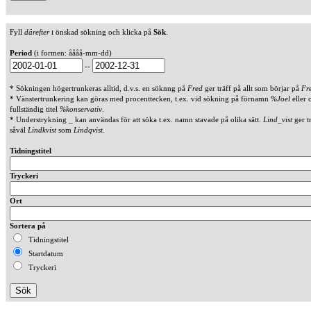
Fyll
därefter
i önskad sökning och klicka på
Sök
.
Period
(i formen: åååå-mm-dd)
--
* Sökningen högertrunkeras alltid, d.v.s. en söknng på
Fred
ger träff på allt som börjar på
Fr
* Vänstertrunkering kan göras med procenttecken, t.ex. vid sökning på förnamn
%Joel
eller 
fullständig titel
%konservativ
.
* Understrykning _ kan användas för att söka t.ex. namn stavade på olika sätt.
Lind_vist
ger t
såväl
Lindkvist
som
Lindqvist
.
Tidningstitel
Tryckeri
Ort
Sortera på
Tidningstitel
Startdatum
Tryckeri