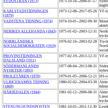
SYDÖSTRAN (1973)
1973-10-16--2006-07-17
Sydös
dagbl
KARLSTADSTIDNINGEN
1973-12-08--2017-05-26
VF-t
(1879)
VADSTENA TIDNING (1974)
1974-10-01--2002-09-30
Motal
aktie
NERIKES ALLEHANDA (1843)
1975-01-02--2003-12-31
Nerik
tryck
NORRLÄNDSKA
1976-02-16--2003-02-28
Tryck
SOCIALDEMOKRATEN (1919)
Norrl
socia
PROVINSTIDNINGEN
1977-02-19--2013-12-31
VF-t
DALSLAND (1911)
SÖDERMANLANDS
1977-08-04--2013-08-31
Söde
NYHETER (1893)
nyhet
PROLETÄREN (1970)
1979-01-05--2006-12-21
HS-of
ULRICEHAMNS TIDNING
1980-02-02--2004-03-30
Aktie
(1869)
tidni
HÄRJEDALEN (1944)
1981-02-12--2006-08-31
Aktie
Länst
tryck
STENUNGSUNDSPOSTEN
1981-10-01--2011-12-30
Lysek