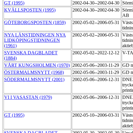
GT (1995)
2002-04-30--2002-04-30
Sörml
KVÄLLSPOSTEN (1995)
2002-04-30--2002-04-30
Sörml
AB
GÖTEBORGSPOSTEN (1859)
2002-05-02--2006-05-31
Västs
tidni
NYA LÄNSTIDNINGEN NYA
2002-05-02--2006-05-31
Västs
LIDKÖPINGSTIDNINGEN
tidni
(1961)
aktie
SVENSKA DAGBLADET
2002-05-02--2022-12-12
V-T
(1884)
VÅRT KUNGSHOLMEN (1970)
2002-05-06--2003-11-29
GD m
ÖSTERMALMSNYTT (1968)
2002-05-06--2003-11-29
GD m
SÖDERMALMSNYTT (2001)
2002-05-06--2006-12-31
DNE
tryck
print
VI I VASASTAN (1979)
2002-05-06--2006-12-31
DNE
tryck
print
GT (1995)
2002-05-10--2006-03-31
Västs
tidni
aktie
SVENSKA DAGBLADET
2002-05-30--2002-05-30
Upsal