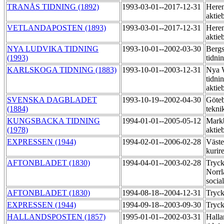
TRANÅS TIDNING (1892)
1993-03-01--2017-12-31
Heren
aktie
VETLANDAPOSTEN (1893)
1993-03-01--2017-12-31
Heren
aktie
NYA LUDVIKA TIDNING
1993-10-01--2002-03-30
Bergs
(1993)
tidni
KARLSKOGA TIDNING (1883)
1993-10-01--2003-12-31
Nya 
tidni
aktie
SVENSKA DAGBLADET
1993-10-19--2002-04-30
Göteb
(1884)
tekni
KUNGSBACKA TIDNING
1994-01-01--2005-05-12
Markb
(1978)
aktie
EXPRESSEN (1944)
1994-02-01--2006-02-28
Väste
kurir
AFTONBLADET (1830)
1994-04-01--2003-02-28
Tryck
Norrl
socia
AFTONBLADET (1830)
1994-08-18--2004-12-31
Tryck
EXPRESSEN (1944)
1994-09-18--2003-09-30
Tryck
HALLANDSPOSTEN (1857)
1995-01-01--2002-03-31
Halla