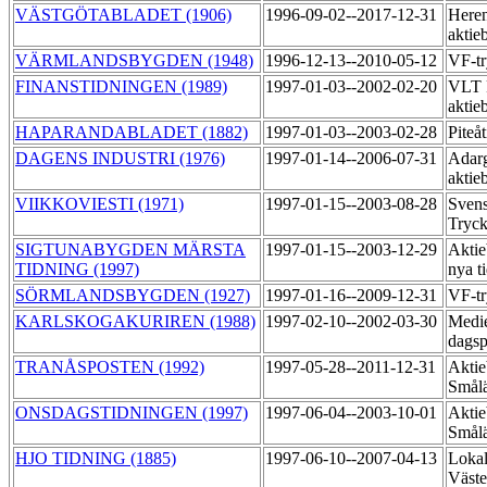
VÄSTGÖTABLADET (1906)
1996-09-02--2017-12-31
Heren
aktie
VÄRMLANDSBYGDEN (1948)
1996-12-13--2010-05-12
VF-tr
FINANSTIDNINGEN (1989)
1997-01-03--2002-02-20
VLT 
aktie
HAPARANDABLADET (1882)
1997-01-03--2003-02-28
Piteå
DAGENS INDUSTRI (1976)
1997-01-14--2006-07-31
Adarg
aktie
VIIKKOVIESTI (1971)
1997-01-15--2003-08-28
Sven
Tryck
SIGTUNABYGDEN MÄRSTA
1997-01-15--2003-12-29
Aktie
TIDNING (1997)
nya t
SÖRMLANDSBYGDEN (1927)
1997-01-16--2009-12-31
VF-t
KARLSKOGAKURIREN (1988)
1997-02-10--2002-03-30
Medi
dagsp
TRANÅSPOSTEN (1992)
1997-05-28--2011-12-31
Aktie
Smål
ONSDAGSTIDNINGEN (1997)
1997-06-04--2003-10-01
Aktie
Smål
HJO TIDNING (1885)
1997-06-10--2007-04-13
Lokal
Väste