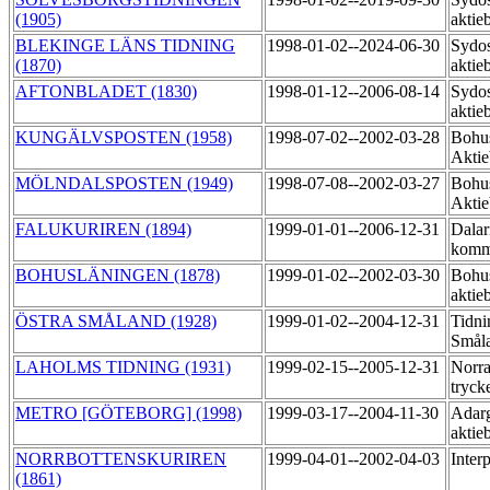
(1905)
aktie
BLEKINGE LÄNS TIDNING
1998-01-02--2024-06-30
Sydos
(1870)
aktie
AFTONBLADET (1830)
1998-01-12--2006-08-14
Sydos
aktie
KUNGÄLVSPOSTEN (1958)
1998-07-02--2002-03-28
Bohu
Akti
MÖLNDALSPOSTEN (1949)
1998-07-08--2002-03-27
Bohu
Akti
FALUKURIREN (1894)
1999-01-01--2006-12-31
Dalar
komm
BOHUSLÄNINGEN (1878)
1999-01-02--2002-03-30
Bohu
aktie
ÖSTRA SMÅLAND (1928)
1999-01-02--2004-12-31
Tidni
Småla
LAHOLMS TIDNING (1931)
1999-02-15--2005-12-31
Norra
tryck
METRO [GÖTEBORG] (1998)
1999-03-17--2004-11-30
Adarg
aktie
NORRBOTTENSKURIREN
1999-04-01--2002-04-03
Inter
(1861)