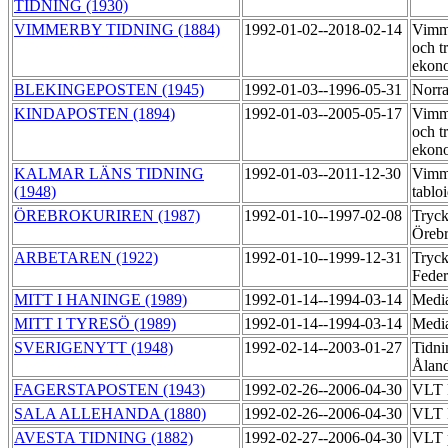
TIDNING (1930)
VIMMERBY TIDNING (1884)
1992-01-02--2018-02-14
Vimme
och t
ekon
BLEKINGEPOSTEN (1945)
1992-01-03--1996-05-31
Norra
KINDAPOSTEN (1894)
1992-01-03--2005-05-17
Vimme
och t
ekon
KALMAR LÄNS TIDNING
1992-01-03--2011-12-30
Vimme
(1948)
tablo
ÖREBROKURIREN (1987)
1992-01-10--1997-02-08
Tryck
Örebr
ARBETAREN (1922)
1992-01-10--1999-12-31
Tryck
Feder
MITT I HANINGE (1989)
1992-01-14--1994-03-14
Medi
MITT I TYRESÖ (1989)
1992-01-14--1994-03-14
Medi
SVERIGENYTT (1948)
1992-02-14--2003-01-27
Tidni
Åland
FAGERSTAPOSTEN (1943)
1992-02-26--2006-04-30
VLT 
SALA ALLEHANDA (1880)
1992-02-26--2006-04-30
VLT 
AVESTA TIDNING (1882)
1992-02-27--2006-04-30
VLT 