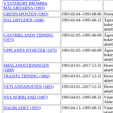
VÄSTERORT BROMMA
MÄLARÖARNA (1993)
GRENNAPOSTEN (1993)
1993-02-04--1993-08-06
Norra
DALABYGDEN (1946)
1993-02-04--1995-06-15
Ågre
boktr
aktie
GÄSTRIKLANDS TIDNING
1993-02-05--1995-06-09
Ågre
(1975)
boktr
aktie
UPPLANDS NYHETER (1975)
1993-02-05--1995-06-09
Ågre
boktr
aktie
SMÅLANDSTIDNINGEN
1993-03-01--2017-12-31
Heren
(1899)
aktie
TRANÅS TIDNING (1892)
1993-03-01--2017-12-31
Heren
aktie
VETLANDAPOSTEN (1893)
1993-03-01--2017-12-31
Heren
aktie
NYA NORRLAND (1907)
1993-04-01--1995-08-31
Väste
Akti
DAGBLADET (1955)
1993-04-13--1995-08-31
Väste
aktie