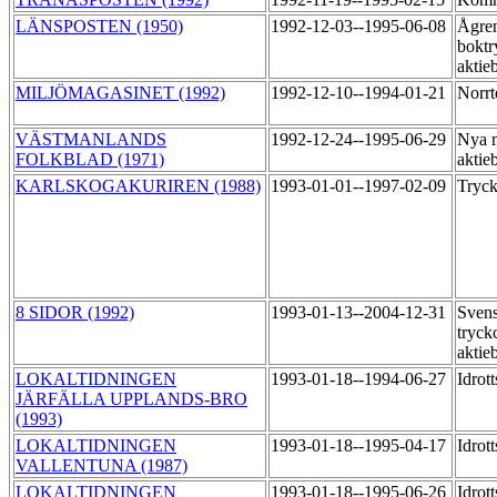
LÄNSPOSTEN (1950)
1992-12-03--1995-06-08
Ågre
boktr
aktie
MILJÖMAGASINET (1992)
1992-12-10--1994-01-21
Norrt
VÄSTMANLANDS
1992-12-24--1995-06-29
Nya 
FOLKBLAD (1971)
aktie
KARLSKOGAKURIREN (1988)
1993-01-01--1997-02-09
Tryck
8 SIDOR (1992)
1993-01-13--2004-12-31
Sven
tryck
aktie
LOKALTIDNINGEN
1993-01-18--1994-06-27
Idrot
JÄRFÄLLA UPPLANDS-BRO
(1993)
LOKALTIDNINGEN
1993-01-18--1995-04-17
Idrot
VALLENTUNA (1987)
LOKALTIDNINGEN
1993-01-18--1995-06-26
Idrot