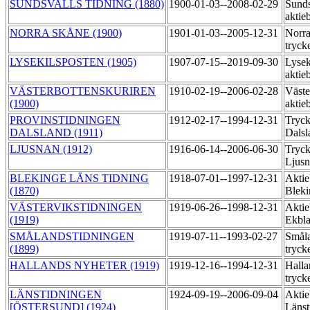
SUNDSVALLS TIDNING (1880)
1900-01-03--2008-02-29
Sunds
aktie
NORRA SKÅNE (1900)
1901-01-03--2005-12-31
Norra
tryck
LYSEKILSPOSTEN (1905)
1907-07-15--2019-09-30
Lysek
aktie
VÄSTERBOTTENSKURIREN
1910-02-19--2006-02-28
Väste
(1900)
aktie
PROVINSTIDNINGEN
1912-02-17--1994-12-31
Tryck
DALSLAND (1911)
Dalsl
LJUSNAN (1912)
1916-06-14--2006-06-30
Tryck
Ljus
BLEKINGE LÄNS TIDNING
1918-07-01--1997-12-31
Aktie
(1870)
Bleki
VÄSTERVIKSTIDNINGEN
1919-06-26--1998-12-31
Aktie
(1919)
Ekbl
SMÅLANDSTIDNINGEN
1919-07-11--1993-02-27
Småla
(1899)
tryck
HALLANDS NYHETER (1919)
1919-12-16--1994-12-31
Halla
tryck
LÄNSTIDNINGEN
1924-09-19--2006-09-04
Aktie
[ÖSTERSUND] (1924)
Länst