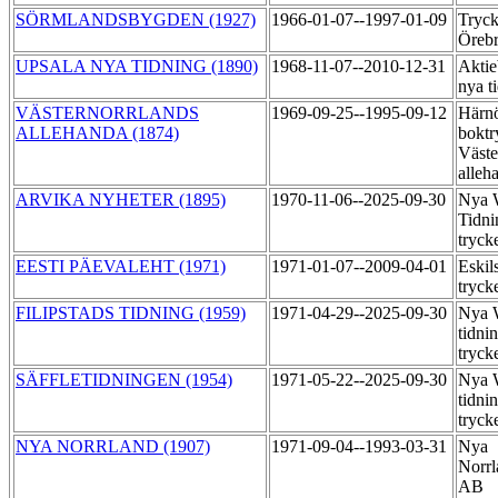
SÖRMLANDSBYGDEN (1927)
1966-01-07--1997-01-09
Tryck
Örebr
UPSALA NYA TIDNING (1890)
1968-11-07--2010-12-31
Aktie
nya t
VÄSTERNORRLANDS
1969-09-25--1995-09-12
Härn
ALLEHANDA (1874)
boktr
Väste
alleh
ARVIKA NYHETER (1895)
1970-11-06--2025-09-30
Nya 
Tidni
tryck
EESTI PÄEVALEHT (1971)
1971-01-07--2009-04-01
Eskil
tryck
FILIPSTADS TIDNING (1959)
1971-04-29--2025-09-30
Nya 
tidni
tryck
SÄFFLETIDNINGEN (1954)
1971-05-22--2025-09-30
Nya 
tidni
tryck
NYA NORRLAND (1907)
1971-09-04--1993-03-31
Nya
Norrl
AB