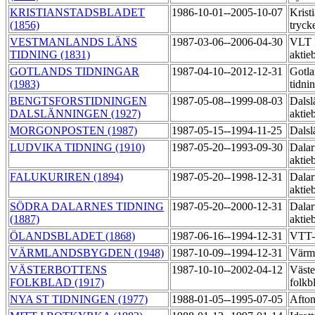
KRISTIANSTADSBLADET
1986-10-01--2005-10-07
Krist
(1856)
tryck
VESTMANLANDS LÄNS
1987-03-06--2006-04-30
VLT 
TIDNING (1831)
aktie
GOTLANDS TIDNINGAR
1987-04-10--2012-12-31
Gotla
(1983)
tidni
BENGTSFORSTIDNINGEN
1987-05-08--1999-08-03
Dalsl
DALSLÄNNINGEN (1927)
aktie
MORGONPOSTEN (1987)
1987-05-15--1994-11-25
Dals
LUDVIKA TIDNING (1910)
1987-05-20--1993-09-30
Dalar
aktie
FALUKURIREN (1894)
1987-05-20--1998-12-31
Dalar
aktie
SÖDRA DALARNES TIDNING
1987-05-20--2000-12-31
Dalar
(1887)
aktie
ÖLANDSBLADET (1868)
1987-06-16--1994-12-31
VTT-
VÄRMLANDSBYGDEN (1948)
1987-10-09--1994-12-31
Värml
VÄSTERBOTTENS
1987-10-10--2002-04-12
Väste
FOLKBLAD (1917)
folkb
NYA ST TIDNINGEN (1977)
1988-01-05--1995-07-05
Afton