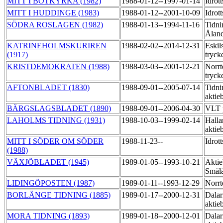
MITT I BOTKYRKA (1982)
1988-01-12--1997-01-14
Idrot
MITT I HUDDINGE (1983)
1988-01-12--2001-10-09
Idrot
SÖDRA ROSLAGEN (1982)
1988-01-13--1994-11-16
Tidni
Ålan
KATRINEHOLMSKURIREN
1988-02-02--2014-12-31
Eskil
(1917)
tryck
KRISTDEMOKRATEN (1988)
1988-03-03--2001-12-21
Norrt
tryck
AFTONBLADET (1830)
1988-09-01--2005-07-14
Tidni
aktie
BÄRGSLAGSBLADET (1890)
1988-09-01--2006-04-30
VLT p
LAHOLMS TIDNING (1931)
1988-10-03--1999-02-14
Halla
aktie
MITT I SÖDER OM SÖDER
1988-11-23--
Idrot
(1988)
VÄXJÖBLADET (1945)
1989-01-05--1993-10-21
Aktie
Smål
LIDINGÖPOSTEN (1987)
1989-01-11--1993-12-29
Norrt
BORLÄNGE TIDNING (1885)
1989-01-17--2000-12-31
Dalar
aktie
MORA TIDNING (1893)
1989-01-18--2000-12-01
Dalar