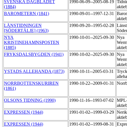
SVENSKA DAGBLADET
1990-06-09--2005-08-19
Tidni
(1884)
aktie
BAROMETERN (1841)
1990-09-01--1997-12-31
Baro
aktie
LÄNSTIDNINGEN
1990-09-20--1995-02-28
Länst
[SÖDERTÄLJE] (1963)
Söder
NYA
1990-10-01--2025-09-30
Nya
KRISTINEHAMNSPOSTEN
Werm
(1885)
aktie
FRYKSDALSBYGDEN (1941)
1990-10-02--2025-09-30
Nya
Werm
aktie
YSTADS ALLEHANDA (1873)
1990-10-11--2005-03-31
Tryck
alleh
NORRBOTTENSKURIREN
1990-10-22--2009-01-31
Norrb
(1861)
OLSONS TIDNING (1990)
1990-11-16--1993-07-02
MPL-
aktie
EXPRESSEN (1944)
1991-01-02--1999-03-29
Nerik
aktie
EXPRESSEN (1944)
1991-01-02--1999-08-31
Expre