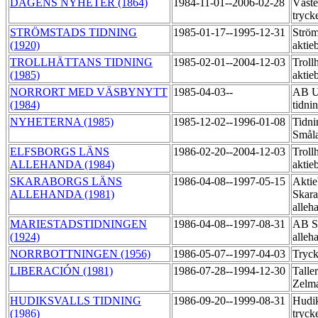
DAGENS NYHETER (1864)
1984-11-01--2006-02-28
Väste
tryck
STRÖMSTADS TIDNING
1985-01-17--1995-12-31
Ström
(1920)
aktie
TROLLHÄTTANS TIDNING
1985-02-01--2004-12-03
Trollh
(1985)
aktie
NORRORT MED VÄSBYNYTT
1985-04-03--
AB U
(1984)
tidni
NYHETERNA (1985)
1985-12-02--1996-01-08
Tidni
Smål
ELFSBORGS LÄNS
1986-02-20--2004-12-03
Trollh
ALLEHANDA (1984)
aktie
SKARABORGS LÄNS
1986-04-08--1997-05-15
Aktie
ALLEHANDA (1981)
Skara
alleh
MARIESTADSTIDNINGEN
1986-04-08--1997-08-31
AB Sk
(1924)
alleh
NORRBOTTNINGEN (1956)
1986-05-07--1997-04-03
Tryc
LIBERACIÓN (1981)
1986-07-28--1994-12-30
Talle
Zelma
HUDIKSVALLS TIDNING
1986-09-20--1999-08-31
Hudik
(1986)
tryck