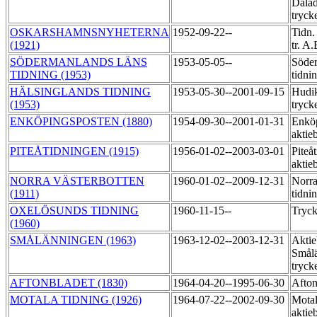
Dala
tryck
OSKARSHAMNSNYHETERNA
1952-09-22--
Tidn.
(1921)
tr. A
SÖDERMANLANDS LÄNS
1953-05-05--
Söder
TIDNING (1953)
tidni
HÄLSINGLANDS TIDNING
1953-05-30--2001-09-15
Hudik
(1953)
tryck
ENKÖPINGSPOSTEN (1880)
1954-09-30--2001-01-31
Enköp
aktie
PITEÅTIDNINGEN (1915)
1956-01-02--2003-03-01
Piteå
aktie
NORRA VÄSTERBOTTEN
1960-01-02--2009-12-31
Norra
(1911)
tidni
OXELÖSUNDS TIDNING
1960-11-15--
Tryck
(1960)
SMÅLÄNNINGEN (1963)
1963-12-02--2003-12-31
Aktie
Smål
tryck
AFTONBLADET (1830)
1964-04-20--1995-06-30
Afton
MOTALA TIDNING (1926)
1964-07-22--2002-09-30
Motal
aktie