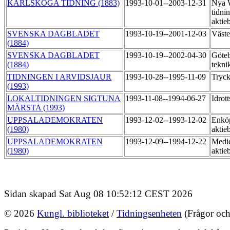
KARLSKOGA TIDNING (1883)
1993-10-01--2003-12-31
Nya 
tidni
aktie
SVENSKA DAGBLADET
1993-10-19--2001-12-03
Väste
(1884)
SVENSKA DAGBLADET
1993-10-19--2002-04-30
Göteb
(1884)
tekni
TIDNINGEN I ARVIDSJAUR
1993-10-28--1995-11-09
Tryc
(1993)
LOKALTIDNINGEN SIGTUNA
1993-11-08--1994-06-27
Idrot
MÄRSTA (1993)
UPPSALADEMOKRATEN
1993-12-02--1993-12-02
Enköp
(1980)
aktie
UPPSALADEMOKRATEN
1993-12-09--1994-12-22
Medi
(1980)
aktie
Sidan skapad Sat Aug 08 10:52:12 CEST 2026
© 2026
Kungl. biblioteket
/
Tidningsenheten
(Frågor och