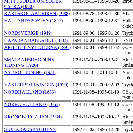
MITT I SÖDER OM SÖDER
1991-08-13--1995-09-26
Idrot
ÖSTRA (1990)
KARLSKOGAKURIREN (1988)
1991-08-28--1993-01-30
VLT
HALLANDSPOSTEN (1857)
1991-08-30--1994-12-31
Halla
aktie
NORDSVERIGE (1919)
1991-09-06--1996-01-26
Tryc
HAPARANDABLADET (1882)
1991-10-01--1996-12-31
NS
ARBETET NYHETERNA (1991)
1991-10-01--1999-11-02
Göteb
tekni
SMÅLANDSBYGDENS
1991-10-18--2006-12-31
Aktie
TIDNING (1926)
Smål
NYBRO TIDNING (1931)
1991-10-18--2013-10-31
Vimme
tablo
VÄSTERBOTTNINGEN (1979)
1991-10-31--2000-02-03
Tryc
NORDHALLAND (1883)
1991-11-08--1995-01-10
Göteb
tekni
NORRA HALLAND (1967)
1991-11-08--1995-01-10
Göteb
tekni
KRONOBERGAREN (1934)
1991-11-15--1993-10-22
Aktie
Smål
SJUHÄRADSBYGDENS
1992-01-02--1995-12-28
Tryck