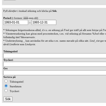
Fyll
därefter
i önskad sökning och klicka på
Sök
.
Period
(i formen: åååå-mm-dd)
--
* Sökningen högertrunkeras alltid, d.v.s. en söknng på
Fred
ger träff på allt som börjar på
Fr
* Vänstertrunkering kan göras med procenttecken, t.ex. vid sökning på förnamn
%Joel
eller 
fullständig titel
%konservativ
.
* Understrykning _ kan användas för att söka t.ex. namn stavade på olika sätt.
Lind_vist
ger t
såväl
Lindkvist
som
Lindqvist
.
Tidningstitel
Tryckeri
Ort
Sortera på
Tidningstitel
Startdatum
Tryckeri