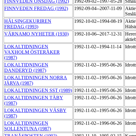
FINNVEDEN ONSDAG (1992)
1992-09-02--1997-05-28
Smål
FINNVEDEN FREDAG (1992)
1992-09-04--2007-11-09
Aktie
Smål
HÄLSINGEKURIREN
1992-10-02--1994-08-19
Aktie
FREDAG (1993)
Hälsi
VÄRNAMO NYHETER (1930)
1992-10-06--2017-12-31
Heren
aktie
LOKALTIDNINGEN
1992-11-02--1994-11-14
Idrot
VAXHOLM ÖSTERÅKER
(1987)
LOKALTIDNINGEN
1992-11-02--1995-06-26
Idrot
DANDERYD (1987)
LOKALTIDNINGEN NORRA
1992-11-02--1995-06-26
Idrot
JÄRVA (1987)
LOKALTIDNINGEN SST (1989)
1992-11-02--1995-06-26
Idrot
LOKALTIDNINGEN TÄBY
1992-11-02--1995-06-26
Idrot
(1987)
LOKALTIDNINGEN VÄSBY
1992-11-02--1995-06-26
Idrot
(1987)
LOKALTIDNINGEN
1992-11-02--1996-06-26
Idrot
SOLLENTUNA (1987)
TRANÅSPOSTEN (1992)
1992-11-19--1995-02-15
Komm