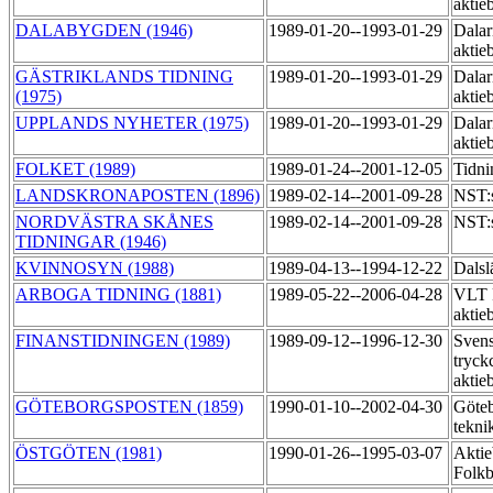
aktie
DALABYGDEN (1946)
1989-01-20--1993-01-29
Dalar
aktie
GÄSTRIKLANDS TIDNING
1989-01-20--1993-01-29
Dalar
(1975)
aktie
UPPLANDS NYHETER (1975)
1989-01-20--1993-01-29
Dalar
aktie
FOLKET (1989)
1989-01-24--2001-12-05
Tidn
LANDSKRONAPOSTEN (1896)
1989-02-14--2001-09-28
NST:s
NORDVÄSTRA SKÅNES
1989-02-14--2001-09-28
NST:s
TIDNINGAR (1946)
KVINNOSYN (1988)
1989-04-13--1994-12-22
Dals
ARBOGA TIDNING (1881)
1989-05-22--2006-04-28
VLT 
aktie
FINANSTIDNINGEN (1989)
1989-09-12--1996-12-30
Sven
tryck
aktie
GÖTEBORGSPOSTEN (1859)
1990-01-10--2002-04-30
Göteb
tekni
ÖSTGÖTEN (1981)
1990-01-26--1995-03-07
Aktie
Folkb