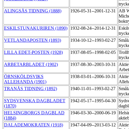
tryck
ALINGSÅS TIDNING (1888)
1926-05-31--2001-12-31
AB W
Miche
boktr
ESKILSTUNAKURIREN (1890)
1932-08-24--2014-12-31
Eskil
tryck
VETLANDAPOSTEN (1893)
1934-10-12--1993-02-27
Småla
tryck
LILLA EDET-POSTEN (1928)
1937-08-05--1998-02-05
Troll
tryck
ARBETARBLADET (1902)
1937-08-30--2003-10-31
Aktie
Arbet
ÖRNSKÖLDSVIKS
1938-03-01--2006-10-31
Aktie
ALLEHANDA (1901)
Alleh
TRANÅS TIDNING (1892)
1940-11-01--1993-02-27
Småla
tryck
SYDSVENSKA DAGBLADET
1942-05-17--1995-04-30
Syds
(1870)
dagbl
HELSINGBORGS DAGBLAD
1946-03-30--2000-06-19
Helsi
(1884)
aktie
DALADEMOKRATEN (1918)
1947-04-09--2013-03-12
Aktie