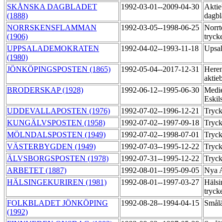
SKÅNSKA DAGBLADET
1992-03-01--2009-04-30
Aktie
(1888)
dagb
NORRSKENSFLAMMAN
1992-03-05--1998-06-25
Norrt
(1906)
tryck
UPPSALADEMOKRATEN
1992-04-02--1993-11-18
Upsal
(1980)
JÖNKÖPINGSPOSTEN (1865)
1992-05-04--2017-12-31
Heren
aktie
BRODERSKAP (1928)
1992-06-12--1995-06-30
Medi
Eskil
UDDEVALLAPOSTEN (1976)
1992-07-02--1996-12-21
Tryck
KUNGÄLVSPOSTEN (1958)
1992-07-02--1997-09-18
Tryck
MÖLNDALSPOSTEN (1949)
1992-07-02--1998-07-01
Tryck
VÄSTERBYGDEN (1949)
1992-07-03--1995-12-22
Tryck
ÄLVSBORGSPOSTEN (1978)
1992-07-31--1995-12-22
Tryck
ARBETET (1887)
1992-08-01--1995-09-05
Nya 
HÄLSINGEKURIREN (1981)
1992-08-01--1997-03-27
Hälsi
tryck
FOLKBLADET JÖNKÖPING
1992-08-28--1994-04-15
Smål
(1992)