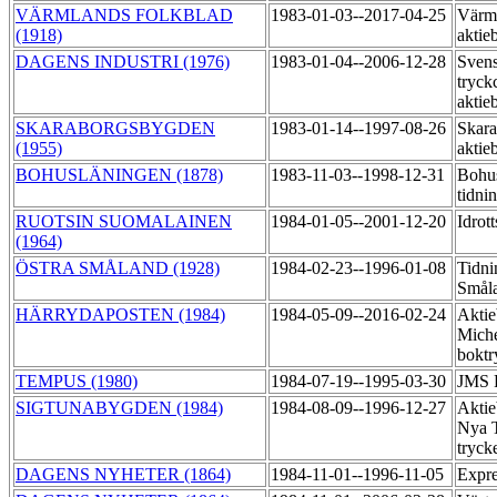
VÄRMLANDS FOLKBLAD
1983-01-03--2017-04-25
Värml
(1918)
aktie
DAGENS INDUSTRI (1976)
1983-01-04--2006-12-28
Sven
tryck
aktie
SKARABORGSBYGDEN
1983-01-14--1997-08-26
Skara
(1955)
aktie
BOHUSLÄNINGEN (1878)
1983-11-03--1998-12-31
Bohu
tidni
RUOTSIN SUOMALAINEN
1984-01-05--2001-12-20
Idrot
(1964)
ÖSTRA SMÅLAND (1928)
1984-02-23--1996-01-08
Tidni
Småla
HÄRRYDAPOSTEN (1984)
1984-05-09--2016-02-24
Aktie
Miche
boktr
TEMPUS (1980)
1984-07-19--1995-03-30
JMS 
SIGTUNABYGDEN (1984)
1984-08-09--1996-12-27
Aktie
Nya T
tryck
DAGENS NYHETER (1864)
1984-11-01--1996-11-05
Expre