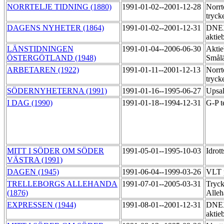
NORRTELJE TIDNING (1880)
1991-01-02--2001-12-28
Norrt
tryck
DAGENS NYHETER (1864)
1991-01-02--2001-12-31
DNEX
aktie
LÄNSTIDNINGEN
1991-01-04--2006-06-30
Aktie
ÖSTERGÖTLAND (1948)
Smål
ARBETAREN (1922)
1991-01-11--2001-12-13
Norrt
tryck
SÖDERNYHETERNA (1991)
1991-01-16--1995-06-27
Upsa
I DAG (1990)
1991-01-18--1994-12-31
G-P t
MITT I SÖDER OM SÖDER
1991-05-01--1995-10-03
Idrot
VÄSTRA (1991)
DAGEN (1945)
1991-06-04--1999-03-26
VLT p
TRELLEBORGS ALLEHANDA
1991-07-01--2005-03-31
Tryck
(1876)
Alle
EXPRESSEN (1944)
1991-08-01--2001-12-31
DNEX
aktie