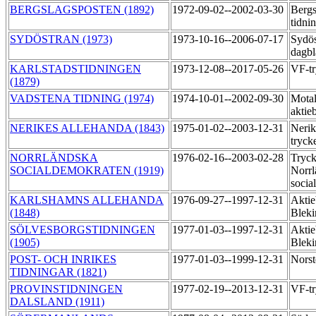
BERGSLAGSPOSTEN (1892)
1972-09-02--2002-03-30
Bergs
tidni
SYDÖSTRAN (1973)
1973-10-16--2006-07-17
Sydös
dagbl
KARLSTADSTIDNINGEN
1973-12-08--2017-05-26
VF-t
(1879)
VADSTENA TIDNING (1974)
1974-10-01--2002-09-30
Motal
aktie
NERIKES ALLEHANDA (1843)
1975-01-02--2003-12-31
Nerik
tryck
NORRLÄNDSKA
1976-02-16--2003-02-28
Tryck
SOCIALDEMOKRATEN (1919)
Norrl
socia
KARLSHAMNS ALLEHANDA
1976-09-27--1997-12-31
Aktie
(1848)
Bleki
SÖLVESBORGSTIDNINGEN
1977-01-03--1997-12-31
Aktie
(1905)
Bleki
POST- OCH INRIKES
1977-01-03--1999-12-31
Norst
TIDNINGAR (1821)
PROVINSTIDNINGEN
1977-02-19--2013-12-31
VF-t
DALSLAND (1911)