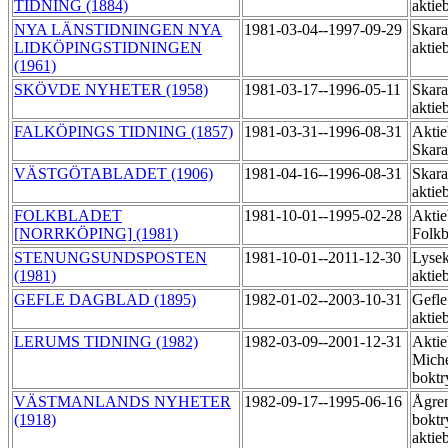
TIDNING (1884)
aktie
NYA LÄNSTIDNINGEN NYA
1981-03-04--1997-09-29
Skara
LIDKÖPINGSTIDNINGEN
aktie
(1961)
SKÖVDE NYHETER (1958)
1981-03-17--1996-05-11
Skara
aktie
FALKÖPINGS TIDNING (1857)
1981-03-31--1996-08-31
Aktie
Skara
VÄSTGÖTABLADET (1906)
1981-04-16--1996-08-31
Skara
aktie
FOLKBLADET
1981-10-01--1995-02-28
Aktie
[NORRKÖPING] (1981)
Folkb
STENUNGSUNDSPOSTEN
1981-10-01--2011-12-30
Lysek
(1981)
aktie
GEFLE DAGBLAD (1895)
1982-01-02--2003-10-31
Gefle
aktie
LERUMS TIDNING (1982)
1982-03-09--2001-12-31
Aktie
Miche
boktr
VÄSTMANLANDS NYHETER
1982-09-17--1995-06-16
Ågre
(1918)
boktr
aktie