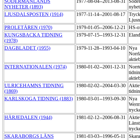
SÖDERMANLANDS
1977-08-04--2013-08-31
Söde
NYHETER (1893)
nyhet
LJUSDALSPOSTEN (1914)
1977-11-14--2001-08-17
Tryck
Ljus
PROLETÄREN (1970)
1979-01-05--2006-12-21
HS-of
KUNGSBACKA TIDNING
1979-07-15--1993-12-31
Eland
(1978)
DAGBLADET (1955)
1979-11-28--1993-04-10
Nya
Norrl
aktie
INTERNATIONALEN (1974)
1980-01-02--2001-12-31
Norrt
tidni
aktie
ULRICEHAMNS TIDNING
1980-02-02--2004-03-30
Aktie
(1869)
tidni
KARLSKOGA TIDNING (1883)
1980-03-01--1993-09-30
Nya
Werml
tryck
HÄRJEDALEN (1944)
1981-02-12--2006-08-31
Aktie
Länst
tryck
SKARABORGS LÄNS
1981-03-03--1996-05-11
Skara