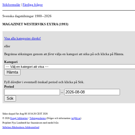
Sökformulär
|
Färdiga frågor
Svenska dagstidningar 1900--2026
MAGAZINET WESTERVIKS EXTRA (1993)
Visa alla kategorier direkt!
eller
Begränsa sökningen genom att
först
välja en kategori att söka på och klicka på Hämta.
Kategori
Fyll
därefter
i eventuell önskad period och klicka på Sök.
Period
--
Sidan skapad Sat Aug 08 10:54:26 CEST 2026
© 2026
Kungl. biblioteket
/
Tidningsenheten
(Frågor och information:
te@kb.se
)
Projektet Nya Lundstedt har finansierats med medel från
Stiftelsen Riksbankens Jubileumsfond