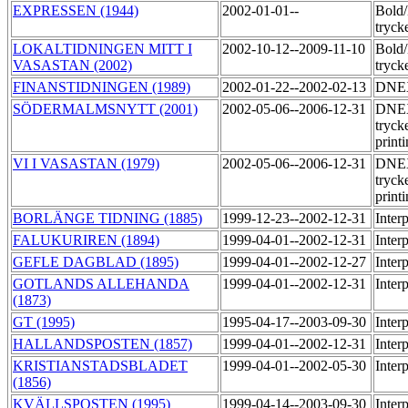
EXPRESSEN (1944)
2002-01-01--
Bold
tryck
LOKALTIDNINGEN MITT I
2002-10-12--2009-11-10
Bold
VASASTAN (2002)
tryck
FINANSTIDNINGEN (1989)
2002-01-22--2002-02-13
DNEX
SÖDERMALMSNYTT (2001)
2002-05-06--2006-12-31
DNE
tryck
print
VI I VASASTAN (1979)
2002-05-06--2006-12-31
DNE
tryck
print
BORLÄNGE TIDNING (1885)
1999-12-23--2002-12-31
Inter
FALUKURIREN (1894)
1999-04-01--2002-12-31
Inter
GEFLE DAGBLAD (1895)
1999-04-01--2002-12-27
Inter
GOTLANDS ALLEHANDA
1999-04-01--2002-12-31
Inter
(1873)
GT (1995)
1995-04-17--2003-09-30
Inter
HALLANDSPOSTEN (1857)
1999-04-01--2002-12-31
Inter
KRISTIANSTADSBLADET
1999-04-01--2002-05-30
Inter
(1856)
KVÄLLSPOSTEN (1995)
1999-04-14--2003-09-30
Inter