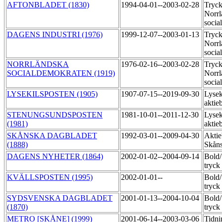
AFTONBLADET (1830)
1994-04-01--2003-02-28
Tryck
Norrl
socia
DAGENS INDUSTRI (1976)
1999-12-07--2003-01-13
Tryck
Norrl
socia
NORRLÄNDSKA
1976-02-16--2003-02-28
Tryck
SOCIALDEMOKRATEN (1919)
Norrl
socia
LYSEKILSPOSTEN (1905)
1907-07-15--2019-09-30
Lysek
aktie
STENUNGSUNDSPOSTEN
1981-10-01--2011-12-30
Lysek
(1981)
aktie
SKÅNSKA DAGBLADET
1992-03-01--2009-04-30
Aktie
(1888)
Skåns
DAGENS NYHETER (1864)
2002-01-02--2004-09-14
Bold
tryck
KVÄLLSPOSTEN (1995)
2002-01-01--
Bold
tryck
SYDSVENSKA DAGBLADET
2001-01-13--2004-10-04
Bold
(1870)
tryck
METRO [SKÅNE] (1999)
2001-06-14--2003-03-06
Tidni