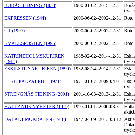
BORÅS TIDNING (1838)
1900-01-02--2015-12-31
Borås
tryck
EXPRESSEN (1944)
2000-06-02--2002-12-31
Roto
GT (1995)
2000-06-02--2002-12-31
Roto
KVÄLLSPOSTEN (1995)
2000-06-02--2002-12-31
Roto
KATRINEHOLMSKURIREN
1988-02-02--2014-12-31
Eskil
(1917)
tryck
ESKILSTUNAKURIREN (1890)
1932-08-24--2014-12-31
Eskil
tryck
EESTI PÄEVALEHT (1971)
1971-01-07--2009-04-01
Eskil
tryck
STRENGNÄS TIDNING (2001)
2001-10-03--2013-12-31
Eskil
tryck
HALLANDS NYHETER (1919)
1995-01-01--2006-03-31
Halla
aktie
DALADEMOKRATEN (1918)
1947-04-09--2013-03-12
Aktie
Dala
tryck