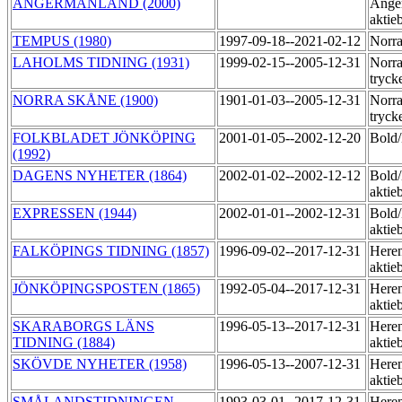
ÅNGERMANLAND (2000)
Ånge
aktie
TEMPUS (1980)
1997-09-18--2021-02-12
Norra
LAHOLMS TIDNING (1931)
1999-02-15--2005-12-31
Norra
tryck
NORRA SKÅNE (1900)
1901-01-03--2005-12-31
Norra
tryck
FOLKBLADET JÖNKÖPING
2001-01-05--2002-12-20
Bold
(1992)
DAGENS NYHETER (1864)
2002-01-02--2002-12-12
Bold/
aktie
EXPRESSEN (1944)
2002-01-01--2002-12-31
Bold/
aktie
FALKÖPINGS TIDNING (1857)
1996-09-02--2017-12-31
Heren
aktie
JÖNKÖPINGSPOSTEN (1865)
1992-05-04--2017-12-31
Heren
aktie
SKARABORGS LÄNS
1996-05-13--2017-12-31
Heren
TIDNING (1884)
aktie
SKÖVDE NYHETER (1958)
1996-05-13--2007-12-31
Heren
aktie
SMÅLANDSTIDNINGEN
1993-03-01--2017-12-31
Heren