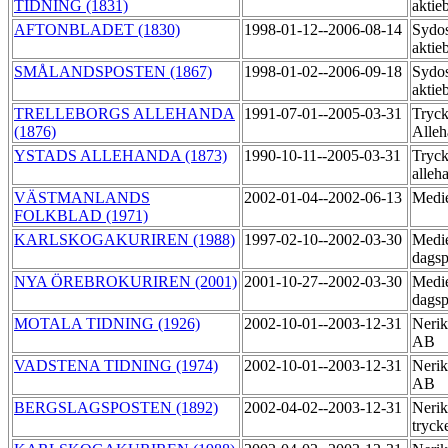
TIDNING (1831)
aktie
AFTONBLADET (1830)
1998-01-12--2006-08-14
Sydos
aktie
SMÅLANDSPOSTEN (1867)
1998-01-02--2006-09-18
Sydos
aktie
TRELLEBORGS ALLEHANDA
1991-07-01--2005-03-31
Tryck
(1876)
Alle
YSTADS ALLEHANDA (1873)
1990-10-11--2005-03-31
Tryck
alleh
VÄSTMANLANDS
2002-01-04--2002-06-13
Medi
FOLKBLAD (1971)
KARLSKOGAKURIREN (1988)
1997-02-10--2002-03-30
Medi
dagsp
NYA ÖREBROKURIREN (2001)
2001-10-27--2002-03-30
Medi
dagsp
MOTALA TIDNING (1926)
2002-10-01--2003-12-31
Nerik
AB
VADSTENA TIDNING (1974)
2002-10-01--2003-12-31
Nerik
AB
BERGSLAGSPOSTEN (1892)
2002-04-02--2003-12-31
Nerik
tryck