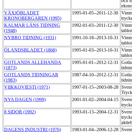
och t
ekon
VÄXJÖBLADET
1995-01-05--2011-12-30
Vimm
KRONOBERGAREN (1995)
tryck
KALMAR LÄNS TIDNING
1992-01-03--2011-12-30
Vimme
(1948)
tablo
NYBRO TIDNING (1931)
1991-10-18--2013-10-31
Vimme
tablo
ÖLANDSBLADET (1868)
1995-01-03--2013-10-31
Vimme
tablo
GOTLANDS ALLEHANDA
1995-01-01--2012-12-31
Gotla
(1873)
tidni
GOTLANDS TIDNINGAR
1987-04-10--2012-12-31
Gotla
(1983)
tidni
VIIKKOVIESTI (1971)
1997-01-15--2003-08-28
Sven
Tryck
NYA DAGEN (1999)
2001-01-02--2004-04-15
Sven
tryck
8 SIDOR (1992)
1993-01-13--2004-12-31
Sven
tryck
aktie
DAGENS INDUSTRI (1976)
1983-01-04--2006-12-28
Sven