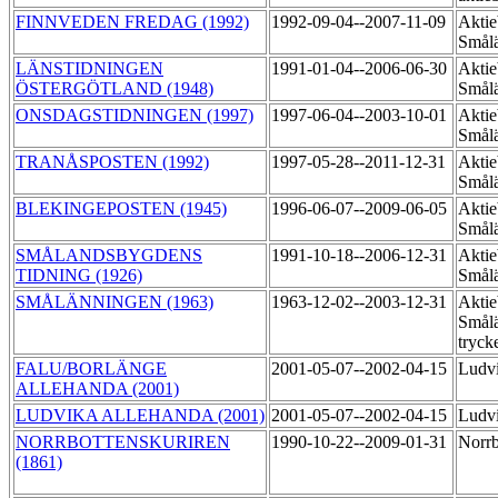
FINNVEDEN FREDAG (1992)
1992-09-04--2007-11-09
Aktie
Smål
LÄNSTIDNINGEN
1991-01-04--2006-06-30
Aktie
ÖSTERGÖTLAND (1948)
Smål
ONSDAGSTIDNINGEN (1997)
1997-06-04--2003-10-01
Aktie
Smål
TRANÅSPOSTEN (1992)
1997-05-28--2011-12-31
Aktie
Smål
BLEKINGEPOSTEN (1945)
1996-06-07--2009-06-05
Aktie
Smål
SMÅLANDSBYGDENS
1991-10-18--2006-12-31
Aktie
TIDNING (1926)
Smål
SMÅLÄNNINGEN (1963)
1963-12-02--2003-12-31
Aktie
Smål
tryck
FALU/BORLÄNGE
2001-05-07--2002-04-15
Ludv
ALLEHANDA (2001)
LUDVIKA ALLEHANDA (2001)
2001-05-07--2002-04-15
Ludv
NORRBOTTENSKURIREN
1990-10-22--2009-01-31
Norrb
(1861)