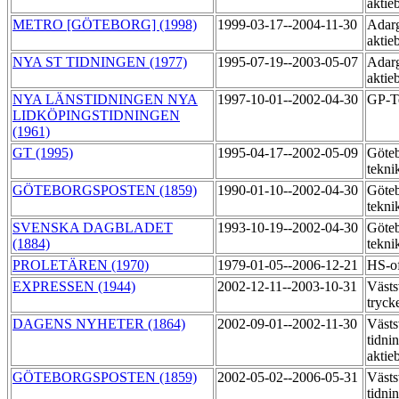
aktie
METRO [GÖTEBORG] (1998)
1999-03-17--2004-11-30
Adarg
aktie
NYA ST TIDNINGEN (1977)
1995-07-19--2003-05-07
Adarg
aktie
NYA LÄNSTIDNINGEN NYA
1997-10-01--2002-04-30
GP-T
LIDKÖPINGSTIDNINGEN
(1961)
GT (1995)
1995-04-17--2002-05-09
Göteb
tekni
GÖTEBORGSPOSTEN (1859)
1990-01-10--2002-04-30
Göteb
tekni
SVENSKA DAGBLADET
1993-10-19--2002-04-30
Göteb
(1884)
tekni
PROLETÄREN (1970)
1979-01-05--2006-12-21
HS-of
EXPRESSEN (1944)
2002-12-11--2003-10-31
Västs
tryck
DAGENS NYHETER (1864)
2002-09-01--2002-11-30
Västs
tidni
aktie
GÖTEBORGSPOSTEN (1859)
2002-05-02--2006-05-31
Västs
tidni