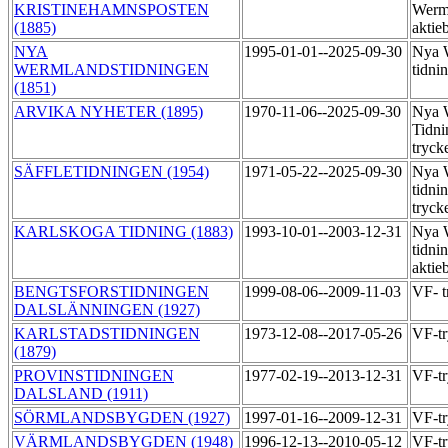
KRISTINEHAMNSPOSTEN
Werm
(1885)
aktie
NYA
1995-01-01--2025-09-30
Nya 
WERMLANDSTIDNINGEN
tidni
(1851)
ARVIKA NYHETER (1895)
1970-11-06--2025-09-30
Nya 
Tidni
tryck
SÄFFLETIDNINGEN (1954)
1971-05-22--2025-09-30
Nya 
tidni
tryck
KARLSKOGA TIDNING (1883)
1993-10-01--2003-12-31
Nya 
tidni
aktie
BENGTSFORSTIDNINGEN
1999-08-06--2009-11-03
VF- t
DALSLÄNNINGEN (1927)
KARLSTADSTIDNINGEN
1973-12-08--2017-05-26
VF-t
(1879)
PROVINSTIDNINGEN
1977-02-19--2013-12-31
VF-t
DALSLAND (1911)
SÖRMLANDSBYGDEN (1927)
1997-01-16--2009-12-31
VF-t
VÄRMLANDSBYGDEN (1948)
1996-12-13--2010-05-12
VF-tr