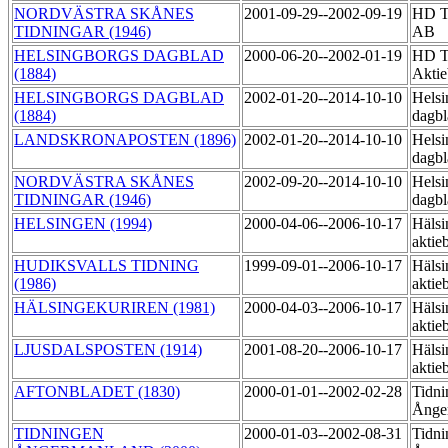
NORDVÄSTRA SKÅNES
2001-09-29--2002-09-19
HD Ti
TIDNINGAR (1946)
AB
HELSINGBORGS DAGBLAD
2000-06-20--2002-01-19
HD Ti
(1884)
Akti
HELSINGBORGS DAGBLAD
2002-01-20--2014-10-10
Helsi
(1884)
dagbl
LANDSKRONAPOSTEN (1896)
2002-01-20--2014-10-10
Helsi
dagbl
NORDVÄSTRA SKÅNES
2002-09-20--2014-10-10
Helsi
TIDNINGAR (1946)
dagbl
HELSINGEN (1994)
2000-04-06--2006-10-17
Hälsi
aktie
HUDIKSVALLS TIDNING
1999-09-01--2006-10-17
Hälsi
(1986)
aktie
HÄLSINGEKURIREN (1981)
2000-04-03--2006-10-17
Hälsi
aktie
LJUSDALSPOSTEN (1914)
2001-08-20--2006-10-17
Hälsi
aktie
AFTONBLADET (1830)
2000-01-01--2002-02-28
Tidni
Ånge
TIDNINGEN
2000-01-03--2002-08-31
Tidni