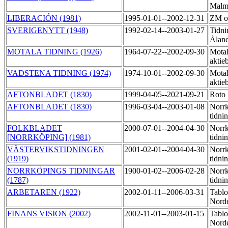
Mal
LIBERACIÓN (1981)
1995-01-01--2002-12-31
ZM of
SVERIGENYTT (1948)
1992-02-14--2003-01-27
Tidni
Åland
MOTALA TIDNING (1926)
1964-07-22--2002-09-30
Motal
aktie
VADSTENA TIDNING (1974)
1974-10-01--2002-09-30
Motal
aktie
AFTONBLADET (1830)
1999-04-05--2021-09-21
Roto
AFTONBLADET (1830)
1996-03-04--2003-01-08
Norr
tidni
FOLKBLADET
2000-07-01--2004-04-30
Norr
[NORRKÖPING] (1981)
tidni
VÄSTERVIKSTIDNINGEN
2001-02-01--2004-04-30
Norr
(1919)
tidni
NORRKÖPINGS TIDNINGAR
1900-01-02--2006-02-28
Norr
(1787)
tidni
ARBETAREN (1922)
2002-01-11--2006-03-31
Tablo
Nord
FINANS VISION (2002)
2002-11-01--2003-01-15
Tablo
Nord