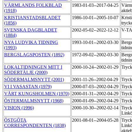
VÄRMLANDS FOLKBLAD
1983-01-03--2017-04-25
Värml
(1918)
aktie
KRISTIANSTADSBLADET
1986-10-01--2005-10-07
Krist
(1856)
tryck
SVENSKA DAGBLADET
2002-05-02--2022-12-12
V-T
(1884)
NYA LUDVIKA TIDNING
1993-10-01--2002-03-30
Bergs
(1993)
tidni
BERGSLAGSPOSTEN (1892)
1972-09-02--2002-03-30
Bergs
tidni
LOKALTIDNINGEN MITT I
2000-10-24--2002-01-29
Tryc
SÖDERTÄLJE (2000)
SÖDERMALMSNYTT (2001)
2001-11-26--2002-04-29
Tryc
VI I VASASTAN (1979)
2000-07-03--2002-04-29
Tryc
VÅRT KUNGSHOLMEN (1970)
2000-01-31--2002-04-29
Tryc
ÖSTERMALMSNYTT (1968)
2000-01-09--2002-04-29
Tryc
VISION (1996)
2000-10-30--2002-02-14
Tryck
Link
ÖSTGÖTA
2001-08-01--2004-05-28
Tryck
CORRESPONDENTEN (1838)
Link
aktie