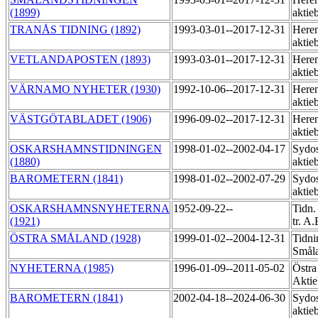
(1899)
aktie
TRANÅS TIDNING (1892)
1993-03-01--2017-12-31
Heren
aktie
VETLANDAPOSTEN (1893)
1993-03-01--2017-12-31
Heren
aktie
VÄRNAMO NYHETER (1930)
1992-10-06--2017-12-31
Heren
aktie
VÄSTGÖTABLADET (1906)
1996-09-02--2017-12-31
Heren
aktie
OSKARSHAMNSTIDNINGEN
1998-01-02--2002-04-17
Sydos
(1880)
aktie
BAROMETERN (1841)
1998-01-02--2002-07-29
Sydos
aktie
OSKARSHAMNSNYHETERNA
1952-09-22--
Tidn.
(1921)
tr. A
ÖSTRA SMÅLAND (1928)
1999-01-02--2004-12-31
Tidni
Småla
NYHETERNA (1985)
1996-01-09--2011-05-02
Östra
Akti
BAROMETERN (1841)
2002-04-18--2024-06-30
Sydos
aktie