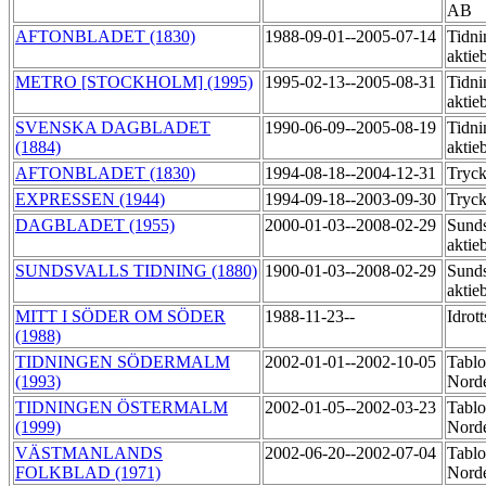
AB
AFTONBLADET (1830)
1988-09-01--2005-07-14
Tidni
aktie
METRO [STOCKHOLM] (1995)
1995-02-13--2005-08-31
Tidni
aktie
SVENSKA DAGBLADET
1990-06-09--2005-08-19
Tidni
(1884)
aktie
AFTONBLADET (1830)
1994-08-18--2004-12-31
Tryck
EXPRESSEN (1944)
1994-09-18--2003-09-30
Tryck
DAGBLADET (1955)
2000-01-03--2008-02-29
Sunds
aktie
SUNDSVALLS TIDNING (1880)
1900-01-03--2008-02-29
Sunds
aktie
MITT I SÖDER OM SÖDER
1988-11-23--
Idrot
(1988)
TIDNINGEN SÖDERMALM
2002-01-01--2002-10-05
Tablo
(1993)
Nord
TIDNINGEN ÖSTERMALM
2002-01-05--2002-03-23
Tablo
(1999)
Nord
VÄSTMANLANDS
2002-06-20--2002-07-04
Tablo
FOLKBLAD (1971)
Nord