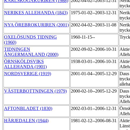
KARLSKOGAKURIREN (1988)
2002-04-02--2003-12-31
Nerik
tryck
NERIKES ALLEHANDA (1843)
1975-01-02--2003-12-31
Nerik
tryck
NYA ÖREBROKURIREN (2001)
2002-04-02--2003-11-08
Nerik
tryck
OXELÖSUNDS TIDNING
1960-11-15--
Tryck
(1960)
TIDNINGEN
2002-09-02--2006-10-31
Aktie
ÅNGERMANLAND (2000)
Alleh
ÖRNSKÖLDSVIKS
1938-03-01--2006-10-31
Aktie
ALLEHANDA (1901)
Alleh
NORDSVERIGE (1919)
2001-01-04--2005-12-29
Daus
tryck
alleh
VÄSTERBOTTNINGEN (1979)
2000-02-10--2005-12-29
Daus
tryck
Alle
AFTONBLADET (1830)
2002-03-01--2006-12-31
Örnsk
Alle
HÄRJEDALEN (1944)
1981-02-12--2006-08-31
Aktie
Länst