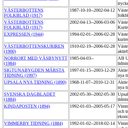
tryck
VÄSTERBOTTENS
1987-10-10--2002-04-12
Väste
FOLKBLAD (1917)
folkb
VÄSTERBOTTENS
2002-04-13--2006-03-06
Väste
FOLKBLAD (1917)
Kurir
EXPRESSEN (1944)
1994-02-01--2006-02-28
Väste
kurir
VÄSTERBOTTENSKURIREN
1910-02-19--2006-02-28
Väste
(1900)
aktie
NORRORT MED VÄSBYNYTT
1985-04-03--
AB U
(1984)
tidni
SIGTUNABYGDEN MÄRSTA
1997-01-15--2003-12-29
Aktie
TIDNING (1997)
nya t
UPSALA NYA TIDNING (1890)
1968-11-07--2010-12-31
Aktie
nya t
SVENSKA DAGBLADET
2002-05-30--2002-05-30
Upsal
(1884)
tidni
KINDAPOSTEN (1894)
1992-01-03--2005-05-17
Vimme
och t
ekon
VIMMERBY TIDNING (1884)
1992-01-02--2018-02-14
Vimme