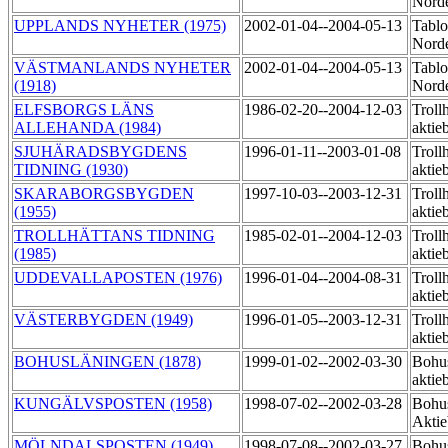
Norde
UPPLANDS NYHETER (1975)
2002-01-04--2004-05-13
Tablo
Norde
VÄSTMANLANDS NYHETER
2002-01-04--2004-05-13
Tablo
(1918)
Norde
ELFSBORGS LÄNS
1986-02-20--2004-12-03
Trollh
ALLEHANDA (1984)
aktie
SJUHÄRADSBYGDENS
1996-01-11--2003-01-08
Trollh
TIDNING (1930)
aktie
SKARABORGSBYGDEN
1997-10-03--2003-12-31
Trollh
(1955)
aktie
TROLLHÄTTANS TIDNING
1985-02-01--2004-12-03
Trollh
(1985)
aktie
UDDEVALLAPOSTEN (1976)
1996-01-04--2004-08-31
Trollh
aktie
VÄSTERBYGDEN (1949)
1996-01-05--2003-12-31
Trollh
aktie
BOHUSLÄNINGEN (1878)
1999-01-02--2002-03-30
Bohu
aktie
KUNGÄLVSPOSTEN (1958)
1998-07-02--2002-03-28
Bohu
Akti
MÖLNDALSPOSTEN (1949)
1998-07-08--2002-03-27
Bohu