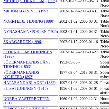
METRO [STOCKHOLM] (1995)
2002-10-09--2003-06-13
Tablo
Norde
MILJÖMAGASINET (1992)
2002-01-04--2006-03-31
Tablo
Norde
NORRTELJE TIDNING (1880)
2002-01-02--2006-03-31
Tablo
Norde
NYNÄSHAMNSPOSTEN (1925)
2002-01-01--2006-03-31
Tablo
Norde
SKÄRGÅRDEN (1996)
2002-01-17--2003-01-16
Tablo
Norde
STOCKHOLMSTIDNINGEN
2002-01-07--2006-03-27
Tablo
(1993)
Norde
SÖDERMANLANDS LÄNS
1953-05-05--
Söder
TIDNING (1953)
tidni
SÖDERMANLANDS
1977-08-04--2013-08-31
Söde
NYHETER (1893)
nyhet
HAPARANDABLADET (1882)
1997-01-03--2003-02-28
Piteå
PITEÅTIDNINGEN (1915)
1956-01-02--2003-03-01
Piteå
aktie
NORRA VÄSTERBOTTEN
1960-01-02--2009-12-31
Norra
(1911)
tidni
KUNGSBACKA TIDNING
1994-01-01--2005-05-12
Markb