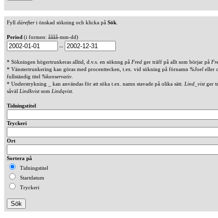
Fyll
därefter
i önskad sökning och klicka på
Sök
.
Period
(i formen: åååå-mm-dd)
--
* Sökningen högertrunkeras alltid, d.v.s. en söknng på
Fred
ger träff på allt som börjar på
Fr
* Vänstertrunkering kan göras med procenttecken, t.ex. vid sökning på förnamn
%Joel
eller 
fullständig titel
%konservativ
.
* Understrykning _ kan användas för att söka t.ex. namn stavade på olika sätt.
Lind_vist
ger t
såväl
Lindkvist
som
Lindqvist
.
Tidningstitel
Tryckeri
Ort
Sortera på
Tidningstitel
Startdatum
Tryckeri