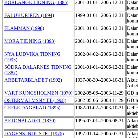
BORLÄNGE TIDNING (1885)
2001-01-01--2006-12-31
Dalar
komm
FALUKURIREN (1894)
1999-01-01--2006-12-31
Dalar
komm
FLAMMAN (1998)
2001-01-01--2006-12-31
Dalar
komm
MORA TIDNING (1893)
2001-01-01--2006-12-31
Dalar
komm
NYA LUDVIKA TIDNING
2002-04-02--2006-12-31
Dalar
(1993)
komm
SÖDRA DALARNES TIDNING
2001-01-01--2006-12-31
Dalar
(1887)
komm
ARBETARBLADET (1902)
1937-08-30--2003-10-31
Aktie
Arbet
VÅRT KUNGSHOLMEN (1970)
2002-05-06--2003-11-29
GD m
ÖSTERMALMSNYTT (1968)
2002-05-06--2003-11-29
GD m
GEFLE DAGBLAD (1895)
1982-01-02--2003-10-31
Gefle
aktie
AFTONBLADET (1830)
1995-07-01--2006-08-31
Adarg
aktie
DAGENS INDUSTRI (1976)
1997-01-14--2006-07-31
Adarg