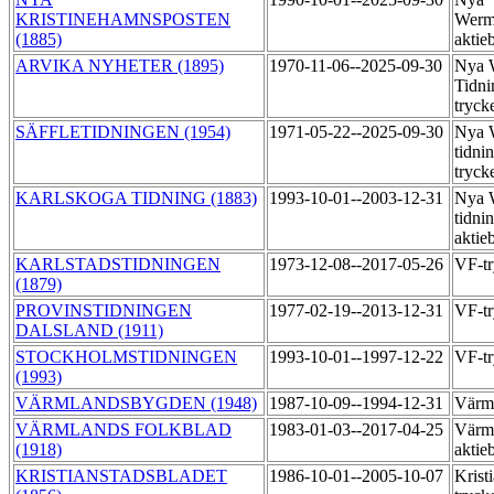
KRISTINEHAMNSPOSTEN
Werm
(1885)
aktie
ARVIKA NYHETER (1895)
1970-11-06--2025-09-30
Nya 
Tidni
tryck
SÄFFLETIDNINGEN (1954)
1971-05-22--2025-09-30
Nya 
tidni
tryck
KARLSKOGA TIDNING (1883)
1993-10-01--2003-12-31
Nya 
tidni
aktie
KARLSTADSTIDNINGEN
1973-12-08--2017-05-26
VF-t
(1879)
PROVINSTIDNINGEN
1977-02-19--2013-12-31
VF-t
DALSLAND (1911)
STOCKHOLMSTIDNINGEN
1993-10-01--1997-12-22
VF-t
(1993)
VÄRMLANDSBYGDEN (1948)
1987-10-09--1994-12-31
Värml
VÄRMLANDS FOLKBLAD
1983-01-03--2017-04-25
Värml
(1918)
aktie
KRISTIANSTADSBLADET
1986-10-01--2005-10-07
Krist