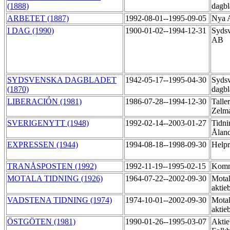
(1888)
dagb
ARBETET (1887)
1992-08-01--1995-09-05
Nya 
I DAG (1990)
1900-01-02--1994-12-31
Sydsv
AB
SYDSVENSKA DAGBLADET
1942-05-17--1995-04-30
Syds
(1870)
dagbl
LIBERACIÓN (1981)
1986-07-28--1994-12-30
Talle
Zelma
SVERIGENYTT (1948)
1992-02-14--2003-01-27
Tidni
Åland
EXPRESSEN (1944)
1994-08-18--1998-09-30
Help
TRANÅSPOSTEN (1992)
1992-11-19--1995-02-15
Komm
MOTALA TIDNING (1926)
1964-07-22--2002-09-30
Motal
aktie
VADSTENA TIDNING (1974)
1974-10-01--2002-09-30
Motal
aktie
ÖSTGÖTEN (1981)
1990-01-26--1995-03-07
Aktie