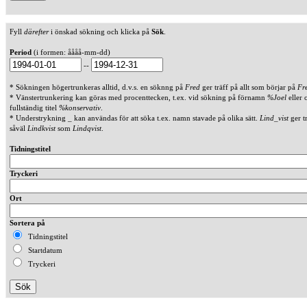
Fyll
därefter
i önskad sökning och klicka på
Sök
.
Period
(i formen: åååå-mm-dd)
--
* Sökningen högertrunkeras alltid, d.v.s. en söknng på
Fred
ger träff på allt som börjar på
Fr
* Vänstertrunkering kan göras med procenttecken, t.ex. vid sökning på förnamn
%Joel
eller 
fullständig titel
%konservativ
.
* Understrykning _ kan användas för att söka t.ex. namn stavade på olika sätt.
Lind_vist
ger t
såväl
Lindkvist
som
Lindqvist
.
Tidningstitel
Tryckeri
Ort
Sortera på
Tidningstitel
Startdatum
Tryckeri