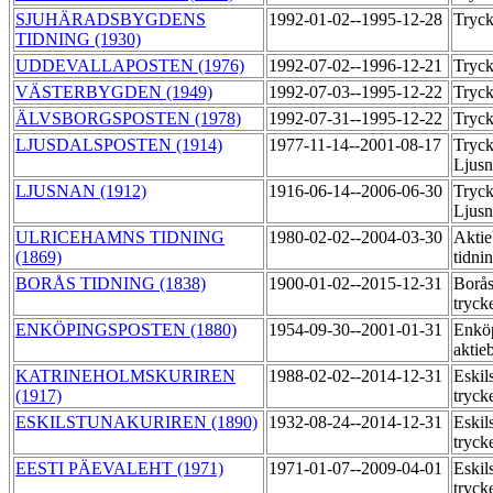
SJUHÄRADSBYGDENS
1992-01-02--1995-12-28
Tryck
TIDNING (1930)
UDDEVALLAPOSTEN (1976)
1992-07-02--1996-12-21
Tryck
VÄSTERBYGDEN (1949)
1992-07-03--1995-12-22
Tryck
ÄLVSBORGSPOSTEN (1978)
1992-07-31--1995-12-22
Tryck
LJUSDALSPOSTEN (1914)
1977-11-14--2001-08-17
Tryck
Ljus
LJUSNAN (1912)
1916-06-14--2006-06-30
Tryck
Ljus
ULRICEHAMNS TIDNING
1980-02-02--2004-03-30
Aktie
(1869)
tidni
BORÅS TIDNING (1838)
1900-01-02--2015-12-31
Borås
tryck
ENKÖPINGSPOSTEN (1880)
1954-09-30--2001-01-31
Enköp
aktie
KATRINEHOLMSKURIREN
1988-02-02--2014-12-31
Eskil
(1917)
tryck
ESKILSTUNAKURIREN (1890)
1932-08-24--2014-12-31
Eskil
tryck
EESTI PÄEVALEHT (1971)
1971-01-07--2009-04-01
Eskil
tryck