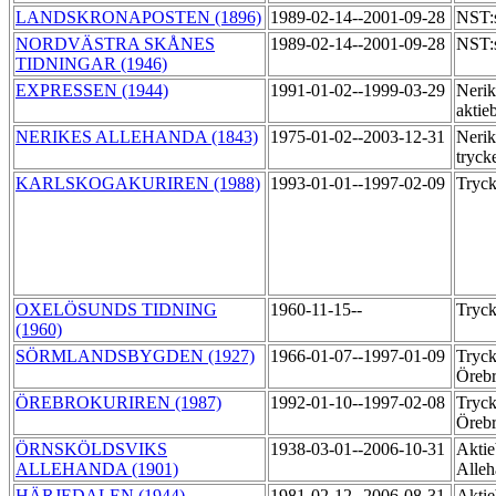
LANDSKRONAPOSTEN (1896)
1989-02-14--2001-09-28
NST:s
NORDVÄSTRA SKÅNES
1989-02-14--2001-09-28
NST:s
TIDNINGAR (1946)
EXPRESSEN (1944)
1991-01-02--1999-03-29
Nerik
aktie
NERIKES ALLEHANDA (1843)
1975-01-02--2003-12-31
Nerik
tryck
KARLSKOGAKURIREN (1988)
1993-01-01--1997-02-09
Tryck
OXELÖSUNDS TIDNING
1960-11-15--
Tryck
(1960)
SÖRMLANDSBYGDEN (1927)
1966-01-07--1997-01-09
Tryck
Örebr
ÖREBROKURIREN (1987)
1992-01-10--1997-02-08
Tryck
Örebr
ÖRNSKÖLDSVIKS
1938-03-01--2006-10-31
Aktie
ALLEHANDA (1901)
Alleh
HÄRJEDALEN (1944)
1981-02-12--2006-08-31
Aktie