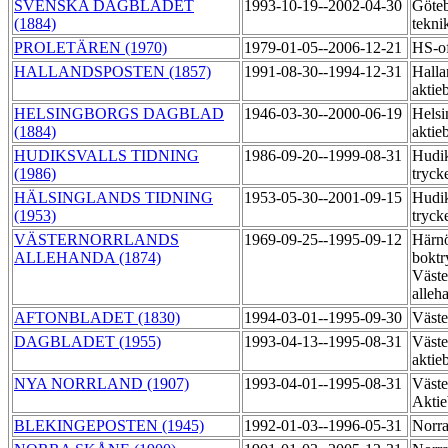
SVENSKA DAGBLADET
1993-10-19--2002-04-30
Göteb
(1884)
tekni
PROLETÄREN (1970)
1979-01-05--2006-12-21
HS-of
HALLANDSPOSTEN (1857)
1991-08-30--1994-12-31
Halla
aktie
HELSINGBORGS DAGBLAD
1946-03-30--2000-06-19
Helsi
(1884)
aktie
HUDIKSVALLS TIDNING
1986-09-20--1999-08-31
Hudik
(1986)
tryck
HÄLSINGLANDS TIDNING
1953-05-30--2001-09-15
Hudik
(1953)
tryck
VÄSTERNORRLANDS
1969-09-25--1995-09-12
Härn
ALLEHANDA (1874)
boktr
Väste
alleh
AFTONBLADET (1830)
1994-03-01--1995-09-30
Väste
DAGBLADET (1955)
1993-04-13--1995-08-31
Väste
aktie
NYA NORRLAND (1907)
1993-04-01--1995-08-31
Väste
Akti
BLEKINGEPOSTEN (1945)
1992-01-03--1996-05-31
Norra