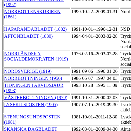
(1992)
NORRBOTTENSKURIREN
1990-10-22--2009-01-31
Norrb
(1861)
HAPARANDABLADET (1882)
1991-10-01--1996-12-31
NS
AFTONBLADET (1830)
1994-04-01--2003-02-28
Tryck
Norrl
socia
NORRLÄNDSKA
1976-02-16--2003-02-28
Tryck
SOCIALDEMOKRATEN (1919)
Norrl
socia
NORDSVERIGE (1919)
1991-09-06--1996-01-26
Tryc
NORRBOTTNINGEN (1956)
1986-05-07--1997-04-03
Tryc
TIDNINGEN I ARVIDSJAUR
1993-10-28--1995-11-09
Tryc
(1993)
VÄSTERBOTTNINGEN (1979)
1991-10-31--2000-02-03
Tryc
LYSEKILSPOSTEN (1905)
1907-07-15--2019-09-30
Lysek
aktie
STENUNGSUNDSPOSTEN
1981-10-01--2011-12-30
Lysek
(1981)
aktie
SKÅNSKA DAGBLADET
1992-03-01--2009-04-30
Aktie