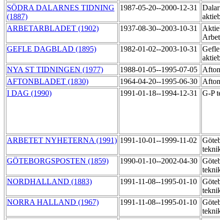
SÖDRA DALARNES TIDNING
1987-05-20--2000-12-31
Dalar
(1887)
aktie
ARBETARBLADET (1902)
1937-08-30--2003-10-31
Aktie
Arbet
GEFLE DAGBLAD (1895)
1982-01-02--2003-10-31
Gefle
aktie
NYA ST TIDNINGEN (1977)
1988-01-05--1995-07-05
Afton
AFTONBLADET (1830)
1964-04-20--1995-06-30
Afton
I DAG (1990)
1991-01-18--1994-12-31
G-P t
ARBETET NYHETERNA (1991)
1991-10-01--1999-11-02
Göteb
tekni
GÖTEBORGSPOSTEN (1859)
1990-01-10--2002-04-30
Göteb
tekni
NORDHALLAND (1883)
1991-11-08--1995-01-10
Göteb
tekni
NORRA HALLAND (1967)
1991-11-08--1995-01-10
Göteb
tekni