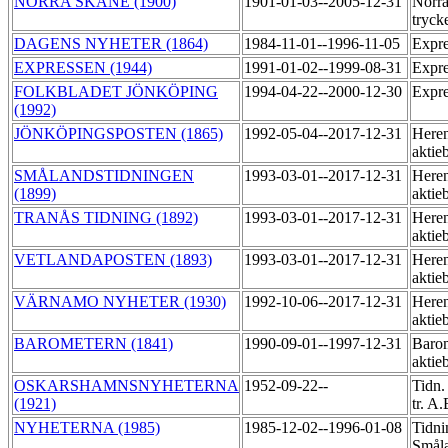
NORRA SKÅNE (1900)
1901-01-03--2005-12-31
Norra
tryck
DAGENS NYHETER (1864)
1984-11-01--1996-11-05
Expre
EXPRESSEN (1944)
1991-01-02--1999-08-31
Expre
FOLKBLADET JÖNKÖPING
1994-04-22--2000-12-30
Expre
(1992)
JÖNKÖPINGSPOSTEN (1865)
1992-05-04--2017-12-31
Heren
aktie
SMÅLANDSTIDNINGEN
1993-03-01--2017-12-31
Heren
(1899)
aktie
TRANÅS TIDNING (1892)
1993-03-01--2017-12-31
Heren
aktie
VETLANDAPOSTEN (1893)
1993-03-01--2017-12-31
Heren
aktie
VÄRNAMO NYHETER (1930)
1992-10-06--2017-12-31
Heren
aktie
BAROMETERN (1841)
1990-09-01--1997-12-31
Baro
aktie
OSKARSHAMNSNYHETERNA
1952-09-22--
Tidn.
(1921)
tr. A
NYHETERNA (1985)
1985-12-02--1996-01-08
Tidni
Smål