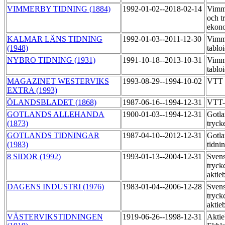
VIMMERBY TIDNING (1884)
1992-01-02--2018-02-14
Vimme
och t
ekon
KALMAR LÄNS TIDNING
1992-01-03--2011-12-30
Vimme
(1948)
tablo
NYBRO TIDNING (1931)
1991-10-18--2013-10-31
Vimme
tablo
MAGAZINET WESTERVIKS
1993-08-29--1994-10-02
VTT 
EXTRA (1993)
ÖLANDSBLADET (1868)
1987-06-16--1994-12-31
VTT-
GOTLANDS ALLEHANDA
1900-01-03--1994-12-31
Gotla
(1873)
tryck
GOTLANDS TIDNINGAR
1987-04-10--2012-12-31
Gotla
(1983)
tidni
8 SIDOR (1992)
1993-01-13--2004-12-31
Sven
tryck
aktie
DAGENS INDUSTRI (1976)
1983-01-04--2006-12-28
Sven
tryck
aktie
VÄSTERVIKSTIDNINGEN
1919-06-26--1998-12-31
Aktie