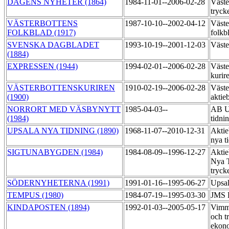
DAGENS NYHETER (1864)
1984-11-01--2006-02-28
Väste
tryck
VÄSTERBOTTENS
1987-10-10--2002-04-12
Väste
FOLKBLAD (1917)
folkb
SVENSKA DAGBLADET
1993-10-19--2001-12-03
Väste
(1884)
EXPRESSEN (1944)
1994-02-01--2006-02-28
Väste
kurir
VÄSTERBOTTENSKURIREN
1910-02-19--2006-02-28
Väste
(1900)
aktie
NORRORT MED VÄSBYNYTT
1985-04-03--
AB U
(1984)
tidni
UPSALA NYA TIDNING (1890)
1968-11-07--2010-12-31
Aktie
nya t
SIGTUNABYGDEN (1984)
1984-08-09--1996-12-27
Aktie
Nya T
tryck
SÖDERNYHETERNA (1991)
1991-01-16--1995-06-27
Upsa
TEMPUS (1980)
1984-07-19--1995-03-30
JMS 
KINDAPOSTEN (1894)
1992-01-03--2005-05-17
Vimme
och t
ekon