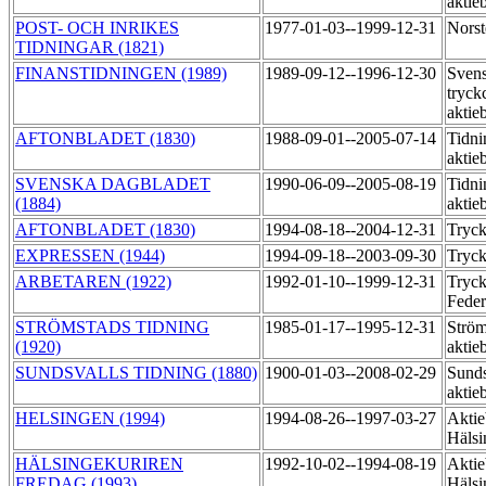
aktie
POST- OCH INRIKES
1977-01-03--1999-12-31
Norst
TIDNINGAR (1821)
FINANSTIDNINGEN (1989)
1989-09-12--1996-12-30
Sven
tryck
aktie
AFTONBLADET (1830)
1988-09-01--2005-07-14
Tidni
aktie
SVENSKA DAGBLADET
1990-06-09--2005-08-19
Tidni
(1884)
aktie
AFTONBLADET (1830)
1994-08-18--2004-12-31
Tryck
EXPRESSEN (1944)
1994-09-18--2003-09-30
Tryck
ARBETAREN (1922)
1992-01-10--1999-12-31
Tryck
Feder
STRÖMSTADS TIDNING
1985-01-17--1995-12-31
Ström
(1920)
aktie
SUNDSVALLS TIDNING (1880)
1900-01-03--2008-02-29
Sunds
aktie
HELSINGEN (1994)
1994-08-26--1997-03-27
Aktie
Hälsi
HÄLSINGEKURIREN
1992-10-02--1994-08-19
Aktie
FREDAG (1993)
Hälsi