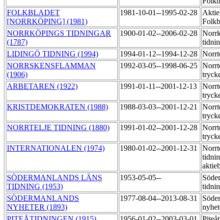
Folkb
FOLKBLADET
1981-10-01--1995-02-28
Aktie
[NORRKÖPING] (1981)
Folkb
NORRKÖPINGS TIDNINGAR
1900-01-02--2006-02-28
Norr
(1787)
tidni
LIDINGÖ TIDNING (1994)
1994-01-12--1994-12-28
Norrt
NORRSKENSFLAMMAN
1992-03-05--1998-06-25
Norrt
(1906)
tryck
ARBETAREN (1922)
1991-01-11--2001-12-13
Norrt
tryck
KRISTDEMOKRATEN (1988)
1988-03-03--2001-12-21
Norrt
tryck
NORRTELJE TIDNING (1880)
1991-01-02--2001-12-28
Norrt
tryck
INTERNATIONALEN (1974)
1980-01-02--2001-12-31
Norrt
tidni
aktie
SÖDERMANLANDS LÄNS
1953-05-05--
Söder
TIDNING (1953)
tidni
SÖDERMANLANDS
1977-08-04--2013-08-31
Söde
NYHETER (1893)
nyhet
PITEÅTIDNINGEN (1915)
1956-01-02--2003-03-01
Piteå