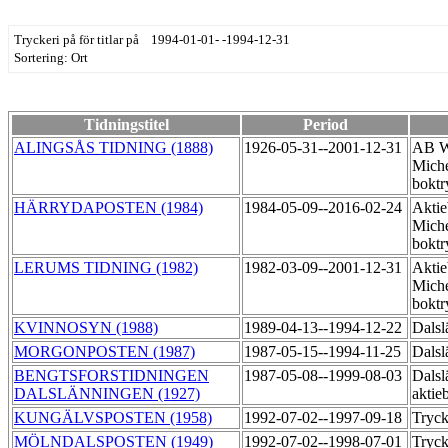
Tryckeri på för titlar på 1994-01-01- -1994-12-31
Sortering: Ort
Tidningstitel
Period
ALINGSÅS TIDNING (1888)
1926-05-31--2001-12-31
AB W
Miche
boktr
HÄRRYDAPOSTEN (1984)
1984-05-09--2016-02-24
Aktie
Miche
boktr
LERUMS TIDNING (1982)
1982-03-09--2001-12-31
Aktie
Miche
boktr
KVINNOSYN (1988)
1989-04-13--1994-12-22
Dals
MORGONPOSTEN (1987)
1987-05-15--1994-11-25
Dals
BENGTSFORSTIDNINGEN
1987-05-08--1999-08-03
Dalsl
DALSLÄNNINGEN (1927)
aktie
KUNGÄLVSPOSTEN (1958)
1992-07-02--1997-09-18
Tryck
MÖLNDALSPOSTEN (1949)
1992-07-02--1998-07-01
Tryck