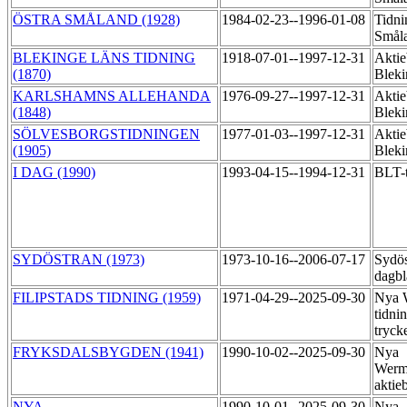
ÖSTRA SMÅLAND (1928)
1984-02-23--1996-01-08
Tidni
Småla
BLEKINGE LÄNS TIDNING
1918-07-01--1997-12-31
Aktie
(1870)
Bleki
KARLSHAMNS ALLEHANDA
1976-09-27--1997-12-31
Aktie
(1848)
Bleki
SÖLVESBORGSTIDNINGEN
1977-01-03--1997-12-31
Aktie
(1905)
Bleki
I DAG (1990)
1993-04-15--1994-12-31
BLT-
SYDÖSTRAN (1973)
1973-10-16--2006-07-17
Sydös
dagbl
FILIPSTADS TIDNING (1959)
1971-04-29--2025-09-30
Nya 
tidni
tryck
FRYKSDALSBYGDEN (1941)
1990-10-02--2025-09-30
Nya
Werm
aktie
NYA
1990-10-01--2025-09-30
Nya