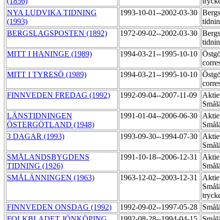
(1856)
tryck
NYA LUDVIKA TIDNING
1993-10-01--2002-03-30
Bergs
(1993)
tidni
BERGSLAGSPOSTEN (1892)
1972-09-02--2002-03-30
Bergs
tidni
MITT I HANINGE (1989)
1994-03-21--1995-10-10
Östgö
corre
MITT I TYRESÖ (1989)
1994-03-21--1995-10-10
Östgö
corre
FINNVEDEN FREDAG (1992)
1992-09-04--2007-11-09
Aktie
Smål
LÄNSTIDNINGEN
1991-01-04--2006-06-30
Aktie
ÖSTERGÖTLAND (1948)
Smål
3 DAGAR (1993)
1993-09-30--1994-07-30
Aktie
Smål
SMÅLANDSBYGDENS
1991-10-18--2006-12-31
Aktie
TIDNING (1926)
Smål
SMÅLÄNNINGEN (1963)
1963-12-02--2003-12-31
Aktie
Smål
tryck
FINNVEDEN ONSDAG (1992)
1992-09-02--1997-05-28
Smål
FOLKBLADET JÖNKÖPING
1992-08-28--1994-04-15
Smål