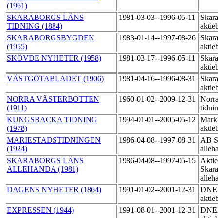
(1961)
SKARABORGS LÄNS
1981-03-03--1996-05-11
Skara
TIDNING (1884)
aktie
SKARABORGSBYGDEN
1983-01-14--1997-08-26
Skara
(1955)
aktie
SKÖVDE NYHETER (1958)
1981-03-17--1996-05-11
Skara
aktie
VÄSTGÖTABLADET (1906)
1981-04-16--1996-08-31
Skara
aktie
NORRA VÄSTERBOTTEN
1960-01-02--2009-12-31
Norra
(1911)
tidni
KUNGSBACKA TIDNING
1994-01-01--2005-05-12
Markb
(1978)
aktie
MARIESTADSTIDNINGEN
1986-04-08--1997-08-31
AB Sk
(1924)
alleh
SKARABORGS LÄNS
1986-04-08--1997-05-15
Aktie
ALLEHANDA (1981)
Skara
alleh
DAGENS NYHETER (1864)
1991-01-02--2001-12-31
DNEX
aktie
EXPRESSEN (1944)
1991-08-01--2001-12-31
DNEX