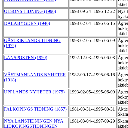
aktie
OLSONS TIDNING (1990)
1993-09-24--1995-12-22
Nya 
tryck
DALABYGDEN (1946)
1993-02-04--1995-06-15
Ågre
boktr
aktie
GÄSTRIKLANDS TIDNING
1993-02-05--1995-06-09
Ågre
(1975)
boktr
aktie
LÄNSPOSTEN (1950)
1992-12-03--1995-06-08
Ågre
boktr
aktie
VÄSTMANLANDS NYHETER
1982-09-17--1995-06-16
Ågre
(1918)
boktr
aktie
UPPLANDS NYHETER (1975)
1993-02-05--1995-06-09
Ågre
boktr
aktie
FALKÖPINGS TIDNING (1857)
1981-03-31--1996-08-31
Aktie
Skara
NYA LÄNSTIDNINGEN NYA
1981-03-04--1997-09-29
Skara
LIDKÖPINGSTIDNINGEN
aktie