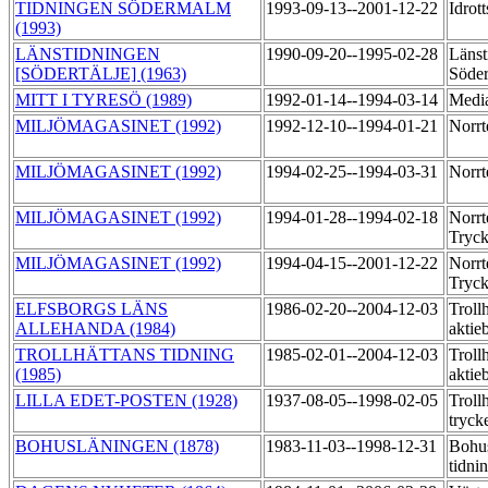
TIDNINGEN SÖDERMALM
1993-09-13--2001-12-22
Idrot
(1993)
LÄNSTIDNINGEN
1990-09-20--1995-02-28
Länst
[SÖDERTÄLJE] (1963)
Söder
MITT I TYRESÖ (1989)
1992-01-14--1994-03-14
Medi
MILJÖMAGASINET (1992)
1992-12-10--1994-01-21
Norrt
MILJÖMAGASINET (1992)
1994-02-25--1994-03-31
Norrt
MILJÖMAGASINET (1992)
1994-01-28--1994-02-18
Norrt
Tryc
MILJÖMAGASINET (1992)
1994-04-15--2001-12-22
Norrt
Tryc
ELFSBORGS LÄNS
1986-02-20--2004-12-03
Trollh
ALLEHANDA (1984)
aktie
TROLLHÄTTANS TIDNING
1985-02-01--2004-12-03
Trollh
(1985)
aktie
LILLA EDET-POSTEN (1928)
1937-08-05--1998-02-05
Troll
tryck
BOHUSLÄNINGEN (1878)
1983-11-03--1998-12-31
Bohu
tidni