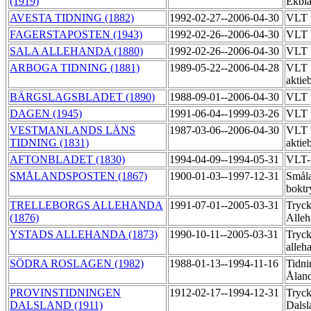
(1919)
Ekbl
AVESTA TIDNING (1882)
1992-02-27--2006-04-30
VLT 
FAGERSTAPOSTEN (1943)
1992-02-26--2006-04-30
VLT 
SALA ALLEHANDA (1880)
1992-02-26--2006-04-30
VLT 
ARBOGA TIDNING (1881)
1989-05-22--2006-04-28
VLT 
aktie
BÄRGSLAGSBLADET (1890)
1988-09-01--2006-04-30
VLT p
DAGEN (1945)
1991-06-04--1999-03-26
VLT p
VESTMANLANDS LÄNS
1987-03-06--2006-04-30
VLT 
TIDNING (1831)
aktie
AFTONBLADET (1830)
1994-04-09--1994-05-31
VLT-
SMÅLANDSPOSTEN (1867)
1900-01-03--1997-12-31
Småla
boktr
TRELLEBORGS ALLEHANDA
1991-07-01--2005-03-31
Tryck
(1876)
Alle
YSTADS ALLEHANDA (1873)
1990-10-11--2005-03-31
Tryck
alleh
SÖDRA ROSLAGEN (1982)
1988-01-13--1994-11-16
Tidni
Ålan
PROVINSTIDNINGEN
1912-02-17--1994-12-31
Tryck
DALSLAND (1911)
Dalsl