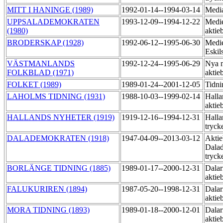
MITT I HANINGE (1989)
1992-01-14--1994-03-14
Medi
UPPSALADEMOKRATEN
1993-12-09--1994-12-22
Medi
(1980)
aktie
BRODERSKAP (1928)
1992-06-12--1995-06-30
Medi
Eskil
VÄSTMANLANDS
1992-12-24--1995-06-29
Nya 
FOLKBLAD (1971)
aktie
FOLKET (1989)
1989-01-24--2001-12-05
Tidn
LAHOLMS TIDNING (1931)
1988-10-03--1999-02-14
Halla
aktie
HALLANDS NYHETER (1919)
1919-12-16--1994-12-31
Halla
tryck
DALADEMOKRATEN (1918)
1947-04-09--2013-03-12
Aktie
Dala
tryck
BORLÄNGE TIDNING (1885)
1989-01-17--2000-12-31
Dalar
aktie
FALUKURIREN (1894)
1987-05-20--1998-12-31
Dalar
aktie
MORA TIDNING (1893)
1989-01-18--2000-12-01
Dalar
aktie