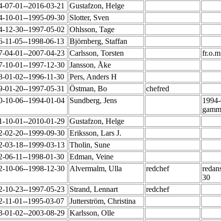
4-07-01--2016-03-21
Gustafzon, Helge
4-10-01--1995-09-30
Slotter, Sven
4-12-30--1997-05-02
Ohlsson, Tage
6-11-05--1998-06-13
Björnberg, Staffan
7-04-01--2007-04-23
Carlsson, Torsten
fr.o.
7-10-01--1997-12-30
Jansson, Åke
8-01-02--1996-11-30
Pers, Anders H
9-01-20--1997-05-31
Östman, Bo
chefred
0-10-06--1994-01-04
Sundberg, Jens
1994-
gamm
1-10-01--2010-01-29
Gustafzon, Helge
2-02-20--1999-09-30
Eriksson, Lars J.
2-03-18--1999-03-13
Tholin, Sune
2-06-11--1998-01-30
Edman, Veine
2-10-06--1998-12-30
Alvermalm, Ulla
redchef
redan
30
2-10-23--1997-05-23
Strand, Lennart
redchef
2-11-01--1995-03-07
Jutterström, Christina
3-01-02--2003-08-29
Karlsson, Olle