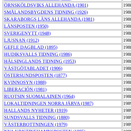
ÖRNSKÖLDSVIKS ALLEHANDA (1901)
198
SMÅLANDSBYGDENS TIDNING (1926)
198
SKARABORGS LÄNS ALLEHANDA (1981)
198
LÄNSPOSTEN (1950)
198
SVERIGENYTT (1948)
198
LJUSNAN (1912)
198
GEFLE DAGBLAD (1895)
198
HUDIKSVALLS TIDNING (1986)
198
HÄLSINGLANDS TIDNING (1953)
198
VÄSTGÖTABLADET (1906)
198
ÖSTERSUNDSPOSTEN (1877)
198
KVINNOSYN (1988)
198
LIBERACIÓN (1981)
198
RUOTSIN SUOMALAINEN (1964)
198
LOKALTIDNINGEN NORRA JÄRVA (1987)
198
HALLANDS NYHETER (1919)
198
SUNDSVALLS TIDNING (1880)
198
VÄSTERBOTTNINGEN (1979)
198