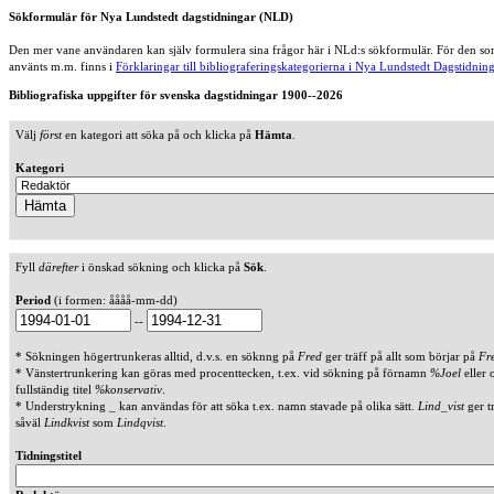
Sökformulär för Nya Lundstedt dagstidningar (NLD)
Den mer vane användaren kan själv formulera sina frågor här i NLd:s sökformulär. För den som
använts m.m. finns i
Förklaringar till bibliograferingskategorierna i Nya Lundstedt Dagstidning
Bibliografiska uppgifter för svenska dagstidningar 1900--2026
Välj
först
en kategori att söka på och klicka på
Hämta
.
Kategori
Fyll
därefter
i önskad sökning och klicka på
Sök
.
Period
(i formen: åååå-mm-dd)
--
* Sökningen högertrunkeras alltid, d.v.s. en söknng på
Fred
ger träff på allt som börjar på
Fr
* Vänstertrunkering kan göras med procenttecken, t.ex. vid sökning på förnamn
%Joel
eller 
fullständig titel
%konservativ
.
* Understrykning _ kan användas för att söka t.ex. namn stavade på olika sätt.
Lind_vist
ger t
såväl
Lindkvist
som
Lindqvist
.
Tidningstitel