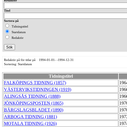
Redaktör
Titel
Sortera på
Tidningstitel
Startdatum
Redaktör
Redaktör på för titlar på 1994-01-01- -1994-12-31
Sortering: Startdatum
Tidningstitel
FALKÖPINGS TIDNING (1857)
196
VÄSTERVIKSTIDNINGEN (1919)
196
ALINGSÅS TIDNING (1888)
196
JÖNKÖPINGSPOSTEN (1865)
197
BÄRGSLAGSBLADET (1890)
197
ARBOGA TIDNING (1881)
197
MOTALA TIDNING (1926)
197