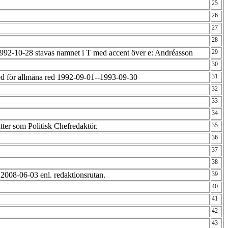
25
26
27
28
1992-10-28 stavas namnet i T med accent över e: Andréasson
29
30
ed för allmäna red 1992-09-01--1993-09-30
31
32
33
34
tter som Politisk Chefredaktör.
35
36
37
38
2008-06-03 enl. redaktionsrutan.
39
40
41
42
43