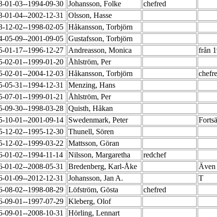
3-01-03--1994-09-30
Johansson, Folke
chefred
3-01-04--2002-12-31
Olsson, Hasse
3-12-02--1998-02-05
Håkansson, Torbjörn
4-05-09--2001-09-05
Gustafsson, Torbjörn
5-01-17--1996-12-27
Andreasson, Monica
från 
5-02-01--1999-01-20
Åhlström, Per
5-02-01--2004-12-03
Håkansson, Torbjörn
chefr
5-05-31--1994-12-31
Menzing, Hans
5-07-01--1999-01-21
Åhlström, Per
5-09-30--1998-03-28
Quisth, Håkan
5-10-01--2001-09-14
Swedenmark, Peter
Fortsä
5-12-02--1995-12-30
Thunell, Sören
5-12-02--1999-03-22
Mattsson, Göran
6-01-02--1994-11-14
Nilsson, Margaretha
redchef
6-01-02--2008-05-31
Bredenberg, Karl-Åke
Även 
6-01-09--2012-12-31
Johansson, Jan A.
T
6-08-02--1998-08-29
Löfström, Gösta
chefred
6-09-01--1997-07-29
Kleberg, Olof
6-09-01--2008-10-31
Hörling, Lennart