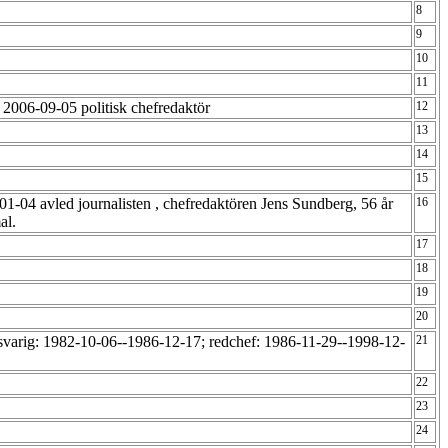
8
9
10
11
m 2006-09-05 politisk chefredaktör
12
13
14
15
01-04 avled journalisten , chefredaktören Jens Sundberg, 56 år
16
al.
17
18
19
20
svarig: 1982-10-06--1986-12-17; redchef: 1986-11-29--1998-12-
21
22
23
24