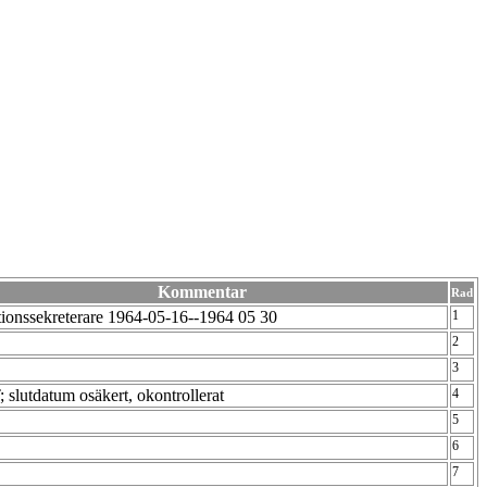
Kommentar
Rad
tionssekreterare 1964-05-16--1964 05 30
1
2
3
 slutdatum osäkert, okontrollerat
4
5
6
7