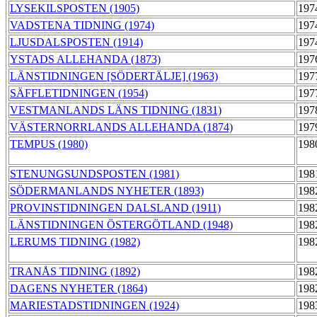
LYSEKILSPOSTEN (1905)
197
VADSTENA TIDNING (1974)
197
LJUSDALSPOSTEN (1914)
197
YSTADS ALLEHANDA (1873)
197
LÄNSTIDNINGEN [SÖDERTÄLJE] (1963)
197
SÄFFLETIDNINGEN (1954)
197
VESTMANLANDS LÄNS TIDNING (1831)
197
VÄSTERNORRLANDS ALLEHANDA (1874)
197
TEMPUS (1980)
198
STENUNGSUNDSPOSTEN (1981)
198
SÖDERMANLANDS NYHETER (1893)
198
PROVINSTIDNINGEN DALSLAND (1911)
198
LÄNSTIDNINGEN ÖSTERGÖTLAND (1948)
198
LERUMS TIDNING (1982)
198
TRANÅS TIDNING (1892)
198
DAGENS NYHETER (1864)
198
MARIESTADSTIDNINGEN (1924)
198