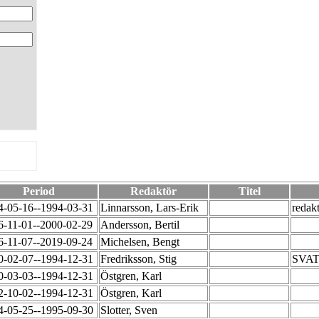
Period
Redaktör
Titel
4-05-16--1994-03-31
Linnarsson, Lars-Erik
redak
6-11-01--2000-02-29
Andersson, Bertil
6-11-07--2019-09-24
Michelsen, Bengt
0-02-07--1994-12-31
Fredriksson, Stig
SVAT;
0-03-03--1994-12-31
Östgren, Karl
2-10-02--1994-12-31
Östgren, Karl
4-05-25--1995-09-30
Slotter, Sven