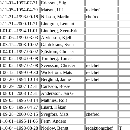
0-11-01--1997-07-31
Ericsson, Stig
0-11-05--1994-04-29
Matson, Ulf
redchef
0-12-21--1998-09-18
Nilsson, Martin
chefred
0-12-31--2000-11-21
Lindgren, Lennart
1-01-02--1994-11-01
Lindberg, Sven-Eric
1-02-06--1999-03-03
Arvidsson, Kjell
1-03-15--2008-10-02
Gärdekrans, Sven
1-04-01--1997-06-02
Sjöström, Christer
1-05-02--1994-09-08
Tornberg, Tomas
1-05-02--1997-02-08
Svensson, Christer
redchef
1-06-12--1999-09-30
Wickström, Mats
redchef
1-06-20--1994-10-14
Berglund, Janne
redchef
1-06-29--2007-12-31
Carlsson, Bosse
1-08-01--2008-12-31
Andersson, Jan G
1-09-03--1995-03-14
Matthies, Rolf
1-09-05--1995-04-27
Eilard, Håkan
1-09-28--2000-02-15
Svegfors, Mats
chefred
1-10-01--1995-11-06
Ferm, Anders
1-10-04--1998-08-28
Norlöw, Bengt
redaktionschef
T