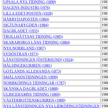
UPSALA NYA TIDNING (1890)
198
DAGENS INDUSTRI (1976)
198
LILLA EDET-POSTEN (1928)
198
HÄRRYDAPOSTEN (1984)
198
SIGTUNABYGDEN (1984)
198
DAGBLADET (1955)
198
TROLLHÄTTANS TIDNING (1985)
198
SKARABORGS LÄNS TIDNING (1884)
198
NYA NORRLAND (1907)
198
SYDÖSTRAN (1973)
198
LÄNSTIDNINGEN [ÖSTERSUND] (1924)
198
HÄLSINGEKURIREN (1981)
198
GOTLANDS ALLEHANDA (1873)
198
SMÅLANDSTIDNINGEN (1899)
198
NORRKÖPINGS TIDNINGAR (1787)
198
SKÅNSKA DAGBLADET (1888)
198
ULRICEHAMNS TIDNING (1869)
198
VÄSTERBOTTENSKURIREN (1900)
198
NYA LÄNSTIDNINGEN NYA LIDKÖPINGSTIDNINGEN
198