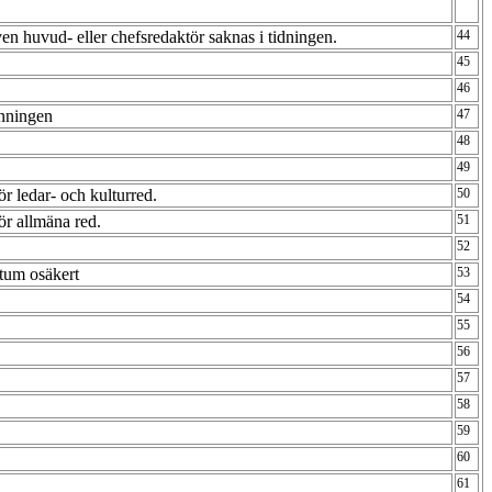
en huvud- eller chefsredaktör saknas i tidningen.
44
45
46
nningen
47
48
49
ör ledar- och kulturred.
50
för allmäna red.
51
52
atum osäkert
53
54
55
56
57
58
59
60
61