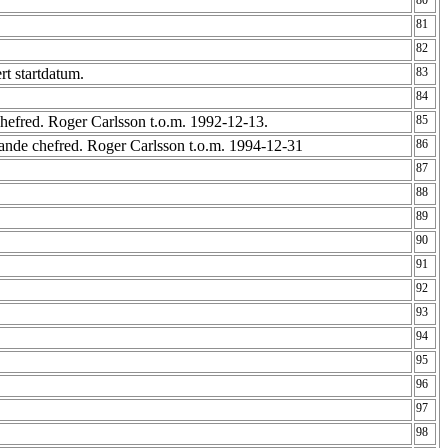
80
81
82
rt startdatum.
83
84
 chefred. Roger Carlsson t.o.m. 1992-12-13.
85
dande chefred. Roger Carlsson t.o.m. 1994-12-31
86
87
88
89
90
91
92
93
94
95
96
97
98