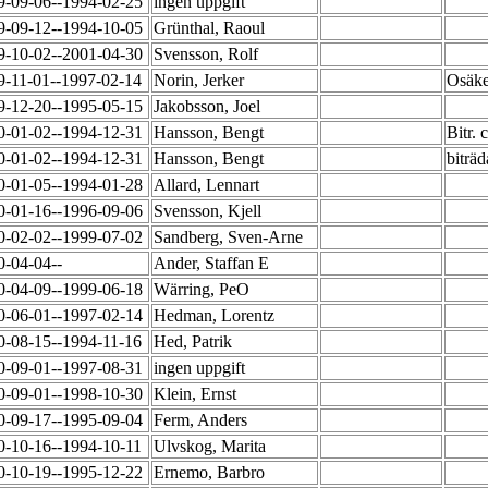
9-09-06--1994-02-25
ingen uppgift
9-09-12--1994-10-05
Grünthal, Raoul
9-10-02--2001-04-30
Svensson, Rolf
9-11-01--1997-02-14
Norin, Jerker
Osäke
9-12-20--1995-05-15
Jakobsson, Joel
0-01-02--1994-12-31
Hansson, Bengt
Bitr.
0-01-02--1994-12-31
Hansson, Bengt
biträ
0-01-05--1994-01-28
Allard, Lennart
0-01-16--1996-09-06
Svensson, Kjell
0-02-02--1999-07-02
Sandberg, Sven-Arne
0-04-04--
Ander, Staffan E
0-04-09--1999-06-18
Wärring, PeO
0-06-01--1997-02-14
Hedman, Lorentz
0-08-15--1994-11-16
Hed, Patrik
0-09-01--1997-08-31
ingen uppgift
0-09-01--1998-10-30
Klein, Ernst
0-09-17--1995-09-04
Ferm, Anders
0-10-16--1994-10-11
Ulvskog, Marita
0-10-19--1995-12-22
Ernemo, Barbro