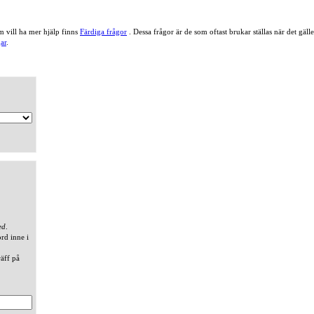
 vill ha mer hjälp finns
Färdiga frågor
. Dessa frågor är de som oftast brukar ställas när det gä
ar
.
ed
.
ord inne i
räff på