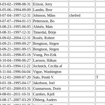
8-03-02--1998-08-31
Erixon, Jerry
8-05-06--1994-09-09
Landin, Bror
8-07-04--1997-12-31
Johnson, Måns
chefred
8-07-07--1994-01-13
Pettersson, Bo
8-08-23--1995-06-05
Ahlsén, Mats
8-08-31--1997-12-31
Timerdal, Börje
8-09-02--2004-12-31
Rosén, Robert
8-09-21--1999-09-27
Bengtson, Jörgen
8-09-21--2001-09-15
Bengtson, Jörgen
8-10-01--1998-05-16
Vrang, Per-Erik
8-10-04--1996-06-27
Larsson, Håkan
8-11-03--1994-12-22
Jochnick, Cecilia af
8-11-04--1996-04-04
Vigue, Washington
8-12-01--2000-07-20
Salo, Pentti V.
T
9-01-18--1995-04-17
Jakobson, Joel
9-07-01--2000-03-31
Gunnarsson, Doris
9-08-01--2011-10-31
Carnbro, Kjell
9-08-17--2007-03-29
Öhberg, Anders