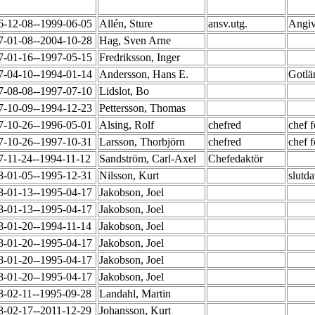
6-12-08--1999-06-05
Allén, Sture
ansv.utg.
Angiv
7-01-08--2004-10-28
Hag, Sven Arne
7-01-16--1997-05-15
Fredriksson, Inger
7-04-10--1994-01-14
Andersson, Hans E.
Gotlä
7-08-08--1997-07-10
Lidslot, Bo
7-10-09--1994-12-23
Pettersson, Thomas
7-10-26--1996-05-01
Alsing, Rolf
chefred
chef f
7-10-26--1997-10-31
Larsson, Thorbjörn
chefred
chef 
7-11-24--1994-11-12
Sandström, Carl-Axel
Chefedaktör
8-01-05--1995-12-31
Nilsson, Kurt
slutd
8-01-13--1995-04-17
Jakobson, Joel
8-01-13--1995-04-17
Jakobson, Joel
8-01-20--1994-11-14
Jakobson, Joel
8-01-20--1995-04-17
Jakobson, Joel
8-01-20--1995-04-17
Jakobson, Joel
8-01-20--1995-04-17
Jakobson, Joel
8-02-11--1995-09-28
Landahl, Martin
8-02-17--2011-12-29
Johansson, Kurt