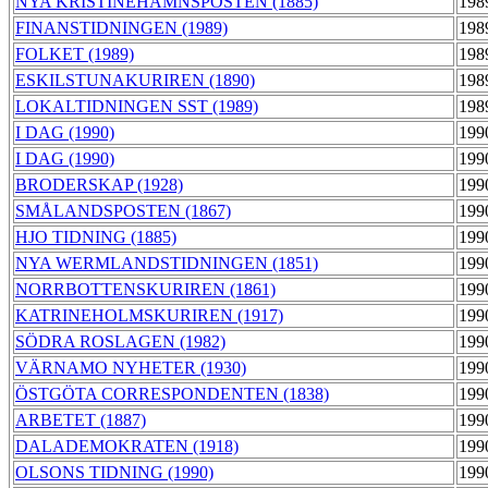
NYA KRISTINEHAMNSPOSTEN (1885)
198
FINANSTIDNINGEN (1989)
198
FOLKET (1989)
198
ESKILSTUNAKURIREN (1890)
198
LOKALTIDNINGEN SST (1989)
198
I DAG (1990)
199
I DAG (1990)
199
BRODERSKAP (1928)
199
SMÅLANDSPOSTEN (1867)
199
HJO TIDNING (1885)
199
NYA WERMLANDSTIDNINGEN (1851)
199
NORRBOTTENSKURIREN (1861)
199
KATRINEHOLMSKURIREN (1917)
199
SÖDRA ROSLAGEN (1982)
199
VÄRNAMO NYHETER (1930)
199
ÖSTGÖTA CORRESPONDENTEN (1838)
199
ARBETET (1887)
199
DALADEMOKRATEN (1918)
199
OLSONS TIDNING (1990)
199