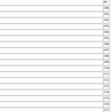
99
100
101
102
103
104
105
106
107
108
109
110
111
112
113
114
115
116
117