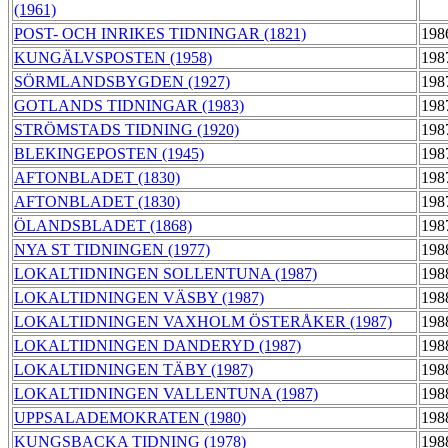
(1961)
POST- OCH INRIKES TIDNINGAR (1821)
198
KUNGÄLVSPOSTEN (1958)
198
SÖRMLANDSBYGDEN (1927)
198
GOTLANDS TIDNINGAR (1983)
198
STRÖMSTADS TIDNING (1920)
198
BLEKINGEPOSTEN (1945)
198
AFTONBLADET (1830)
198
AFTONBLADET (1830)
198
ÖLANDSBLADET (1868)
198
NYA ST TIDNINGEN (1977)
198
LOKALTIDNINGEN SOLLENTUNA (1987)
198
LOKALTIDNINGEN VÄSBY (1987)
198
LOKALTIDNINGEN VAXHOLM ÖSTERÅKER (1987)
198
LOKALTIDNINGEN DANDERYD (1987)
198
LOKALTIDNINGEN TÄBY (1987)
198
LOKALTIDNINGEN VALLENTUNA (1987)
198
UPPSALADEMOKRATEN (1980)
198
KUNGSBACKA TIDNING (1978)
198