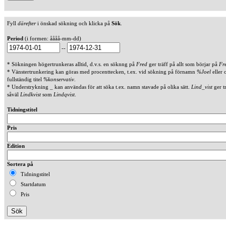
Fyll
därefter
i önskad sökning och klicka på
Sök
.
Period
(i formen: åååå-mm-dd)
--
* Sökningen högertrunkeras alltid, d.v.s. en söknng på
Fred
ger träff på allt som börjar på
Fr
* Vänstertrunkering kan göras med procenttecken, t.ex. vid sökning på förnamn
%Joel
eller 
fullständig titel
%konservativ
.
* Understrykning _ kan användas för att söka t.ex. namn stavade på olika sätt.
Lind_vist
ger t
såväl
Lindkvist
som
Lindqvist
.
Tidningstitel
Pris
Edition
Sortera på
Tidningstitel
Startdatum
Pris