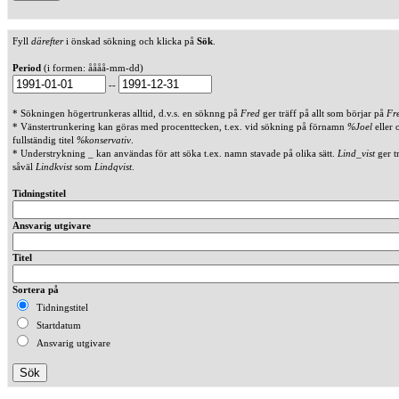
Fyll
därefter
i önskad sökning och klicka på
Sök
.
Period
(i formen: åååå-mm-dd)
--
* Sökningen högertrunkeras alltid, d.v.s. en söknng på
Fred
ger träff på allt som börjar på
Fr
* Vänstertrunkering kan göras med procenttecken, t.ex. vid sökning på förnamn
%Joel
eller 
fullständig titel
%konservativ
.
* Understrykning _ kan användas för att söka t.ex. namn stavade på olika sätt.
Lind_vist
ger t
såväl
Lindkvist
som
Lindqvist
.
Tidningstitel
Ansvarig utgivare
Titel
Sortera på
Tidningstitel
Startdatum
Ansvarig utgivare