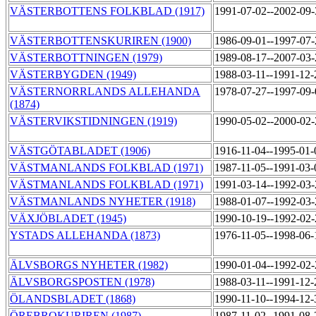
VÄSTERBOTTENS FOLKBLAD (1917)
1991-07-02--2002-09
VÄSTERBOTTENSKURIREN (1900)
1986-09-01--1997-07
VÄSTERBOTTNINGEN (1979)
1989-08-17--2007-03
VÄSTERBYGDEN (1949)
1988-03-11--1991-12
VÄSTERNORRLANDS ALLEHANDA
1978-07-27--1997-09
(1874)
VÄSTERVIKSTIDNINGEN (1919)
1990-05-02--2000-02
VÄSTGÖTABLADET (1906)
1916-11-04--1995-01
VÄSTMANLANDS FOLKBLAD (1971)
1987-11-05--1991-03
VÄSTMANLANDS FOLKBLAD (1971)
1991-03-14--1992-03
VÄSTMANLANDS NYHETER (1918)
1988-01-07--1992-03
VÄXJÖBLADET (1945)
1990-10-19--1992-02
YSTADS ALLEHANDA (1873)
1976-11-05--1998-06
ÄLVSBORGS NYHETER (1982)
1990-01-04--1992-02
ÄLVSBORGSPOSTEN (1978)
1988-03-11--1991-12
ÖLANDSBLADET (1868)
1990-11-10--1994-12
ÖREBROKURIREN (1987)
1987-11-02--1991-08