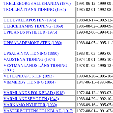
TRELLEBORGS ALLEHANDA (1876)
1991-06-12--1999-09
TROLLHÄTTANS TIDNING (1985)
1985-02-01--1992-08
UDDEVALLAPOSTEN (1976)
1988-03-17--1992-12
ULRICEHAMNS TIDNING (1869)
1986-08-02--1998-09
UPPLANDS NYHETER (1975)
1990-02-06--1994-01
UPPSALADEMOKRATEN (1980)
1988-04-05--1995-11
UPSALA NYA TIDNING (1890)
1983-01-03--1995-06
VADSTENA TIDNING (1974)
1974-10-01--1995-10
VESTMANLANDS LÄNS TIDNING
1978-01-02--1996-12
(1831)
VETLANDAPOSTEN (1893)
1990-03-20--1995-10
VIMMERBY TIDNING (1884)
1947-06-11--1993-06
VÄRMLANDS FOLKBLAD (1918)
1972-04-12--1993-03
VÄRMLANDSBYGDEN (1948)
1988-04-29--1992-10
VÄRNAMO NYHETER (1930)
1986-09-16--1995-05
VÄSTERBOTTENS FOLKBLAD (1917)
1972-08-01--1991-07