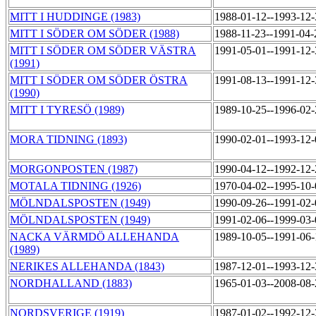
MITT I HUDDINGE (1983)
1988-01-12--1993-12
MITT I SÖDER OM SÖDER (1988)
1988-11-23--1991-04
MITT I SÖDER OM SÖDER VÄSTRA
1991-05-01--1991-12
(1991)
MITT I SÖDER OM SÖDER ÖSTRA
1991-08-13--1991-12
(1990)
MITT I TYRESÖ (1989)
1989-10-25--1996-02
MORA TIDNING (1893)
1990-02-01--1993-12
MORGONPOSTEN (1987)
1990-04-12--1992-12
MOTALA TIDNING (1926)
1970-04-02--1995-10
MÖLNDALSPOSTEN (1949)
1990-09-26--1991-02
MÖLNDALSPOSTEN (1949)
1991-02-06--1999-03
NACKA VÄRMDÖ ALLEHANDA
1989-10-05--1991-06
(1989)
NERIKES ALLEHANDA (1843)
1987-12-01--1993-12
NORDHALLAND (1883)
1965-01-03--2008-08
NORDSVERIGE (1919)
1987-01-02--1992-12