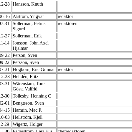
-12-28
Hansson, Knuth
-06-16
Alström, Yngvar
redaktör
07-31
Sollerman, Petrus
redaktören
Sigurd
-12-27
Sollerman, Erik
11-14
Jonsson, John Axel
Hjalmar
-09-22
Person, Sven
09-22
Persson, Sven
-07-31
Högborn, Eric Gunnar
redaktör
-12-28
Helldén, Fritz
-03-31
Wärenstam, Tore
Gösta Valfrid
12-30
Tollesby, Henning C
-02-01
Bengtsson, Sven
-04-15
Hamrin, Mac P.
-10-03
Hellström, Kjell
12-29
Wigertz, Holger
11-30
Fagerström, Lars Elis
chefredaktören