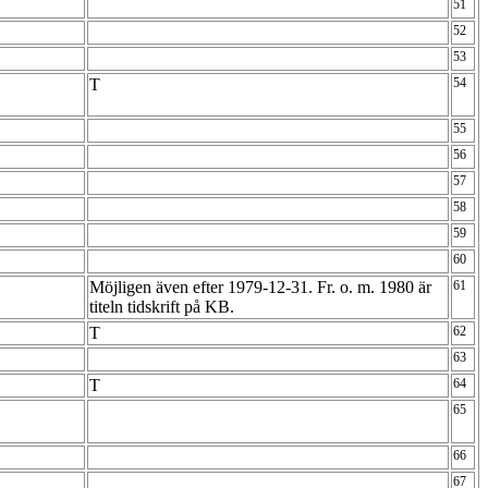
51
52
53
T
54
55
56
57
58
59
60
Möjligen även efter 1979-12-31. Fr. o. m. 1980 är
61
titeln tidskrift på KB.
T
62
63
T
64
65
66
67