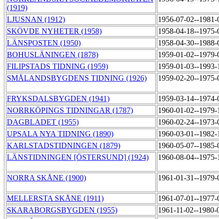
(1919)
LJUSNAN (1912)
1956-07-02--1981
SKÖVDE NYHETER (1958)
1958-04-18--1975
LÄNSPOSTEN (1950)
1958-04-30--1988
BOHUSLÄNINGEN (1878)
1959-01-02--1979
FILIPSTADS TIDNING (1959)
1959-01-03--1993
SMÅLANDSBYGDENS TIDNING (1926)
1959-02-20--1975
FRYKSDALSBYGDEN (1941)
1959-03-14--1974
NORRKÖPINGS TIDNINGAR (1787)
1960-01-02--1979
DAGBLADET (1955)
1960-02-24--1973
UPSALA NYA TIDNING (1890)
1960-03-01--1982
KARLSTADSTIDNINGEN (1879)
1960-05-07--1985
LÄNSTIDNINGEN [ÖSTERSUND] (1924)
1960-08-04--1975
NORRA SKÅNE (1900)
1961-01-31--1979
MELLERSTA SKÅNE (1911)
1961-07-01--1977
SKARABORGSBYGDEN (1955)
1961-11-02--1980-