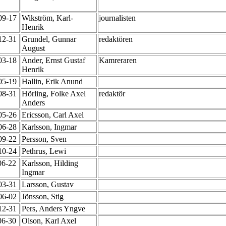
-09-17
Wikström, Karl-
journalisten
Henrik
-12-31
Grundel, Gunnar
redaktören
August
-03-18
Ander, Ernst Gustaf
Kamreraren
Henrik
-05-19
Hallin, Erik Anund
-08-31
Hörling, Folke Axel
redaktör
Anders
-05-26
Ericsson, Carl Axel
-06-28
Karlsson, Ingmar
-09-22
Persson, Sven
-10-24
Pethrus, Lewi
06-22
Karlsson, Hilding
Ingmar
-03-31
Larsson, Gustav
-06-02
Jönsson, Stig
-12-31
Pers, Anders Yngve
06-30
Olson, Karl Axel