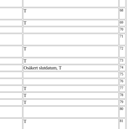
T
68
T
69
70
71
T
72
T
73
Osäkert slutdatum, T
74
75
76
T
77
T
78
T
79
80
T
81