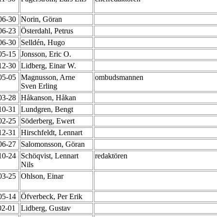
-06-30
Norin, Göran
-06-23
Österdahl, Petrus
-06-30
Selldén, Hugo
-05-15
Jonsson, Eric O.
-12-30
Lidberg, Einar W.
-05-05
Magnusson, Arne
ombudsmannen
Sven Erling
-03-28
Håkanson, Håkan
-10-31
Lundgren, Bengt
-02-25
Söderberg, Ewert
-12-31
Hirschfeldt, Lennart
-06-27
Salomonsson, Göran
-10-24
Schöqvist, Lennart
redaktören
Nils
-03-25
Ohlson, Einar
-05-14
Öfverbeck, Per Erik
02-01
Lidberg, Gustav