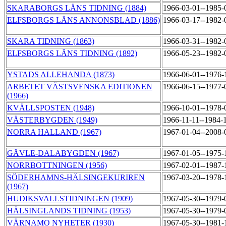
SKARABORGS LÄNS TIDNING (1884)
1966-03-01--1985
ELFSBORGS LÄNS ANNONSBLAD (1886)
1966-03-17--1982
SKARA TIDNING (1863)
1966-03-31--1982
ELFSBORGS LÄNS TIDNING (1892)
1966-05-23--1982
YSTADS ALLEHANDA (1873)
1966-06-01--1976-
ARBETET VÄSTSVENSKA EDITIONEN
1966-06-15--1977
(1966)
KVÄLLSPOSTEN (1948)
1966-10-01--1978
VÄSTERBYGDEN (1949)
1966-11-11--1984-
NORRA HALLAND (1967)
1967-01-04--2008
GÄVLE-DALABYGDEN (1967)
1967-01-05--1975-
NORRBOTTNINGEN (1956)
1967-02-01--1987
SÖDERHAMNS-HÄLSINGEKURIREN
1967-03-20--1978
(1967)
HUDIKSVALLSTIDNINGEN (1909)
1967-05-30--1979
HÄLSINGLANDS TIDNING (1953)
1967-05-30--1979
VÄRNAMO NYHETER (1930)
1967-05-30--1981-