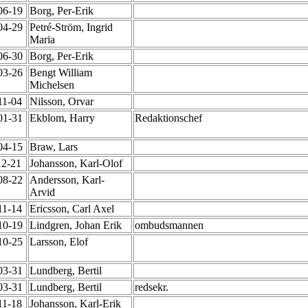
-06-19
Borg, Per-Erik
-04-29
Petré-Ström, Ingrid
Maria
-06-30
Borg, Per-Erik
-03-26
Bengt William
Michelsen
11-04
Nilsson, Orvar
-01-31
Ekblom, Harry
Redaktionschef
-04-15
Braw, Lars
12-21
Johansson, Karl-Olof
-08-22
Andersson, Karl-
Arvid
11-14
Ericsson, Carl Axel
-10-19
Lindgren, Johan Erik
ombudsmannen
-10-25
Larsson, Elof
-03-31
Lundberg, Bertil
-03-31
Lundberg, Bertil
redsekr.
11-18
Johansson, Karl-Erik