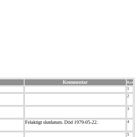
Kommentar
Rad
1
2
3
Felaktigt slutdatum. Död 1979-05-22.
4
5