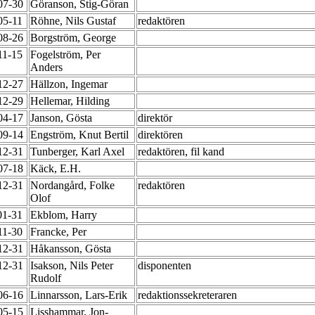
-07-30
Göranson, Stig-Göran
05-11
Röhne, Nils Gustaf
redaktören
-08-26
Borgström, George
11-15
Fogelström, Per
Anders
-12-27
Hällzon, Ingemar
-12-29
Hellemar, Hilding
-04-17
Janson, Gösta
direktör
-09-14
Engström, Knut Bertil
direktören
-12-31
Tunberger, Karl Axel
redaktören, fil kand
-07-18
Käck, E.H.
-12-31
Nordangård, Folke
redaktören
Olof
01-31
Ekblom, Harry
11-30
Francke, Per
-12-31
Håkansson, Gösta
-12-31
Isakson, Nils Peter
disponenten
Rudolf
-06-16
Linnarsson, Lars-Erik
redaktionssekreteraren
-05-15
Lisshammar, Jon-