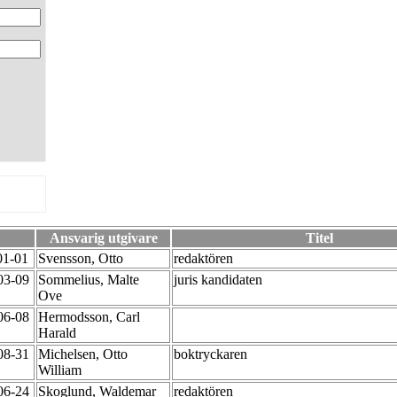
Ansvarig utgivare
Titel
01-01
Svensson, Otto
redaktören
-03-09
Sommelius, Malte
juris kandidaten
Ove
-06-08
Hermodsson, Carl
Harald
-08-31
Michelsen, Otto
boktryckaren
William
-06-24
Skoglund, Waldemar
redaktören