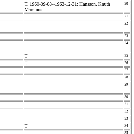
T, 1960-09-08--1963-12-31: Hansson, Knuth
20
Marenius
21
22
T
23
24
T
25
T
26
27
28
29
T
30
31
32
33
T
34
35