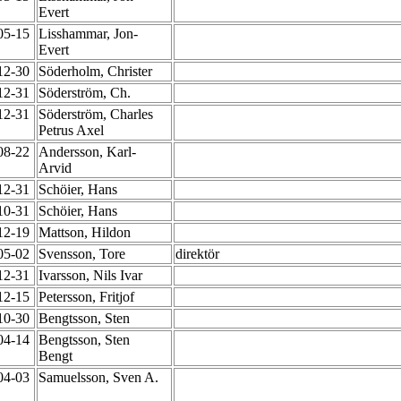
Evert
-05-15
Lisshammar, Jon-
Evert
-12-30
Söderholm, Christer
-12-31
Söderström, Ch.
-12-31
Söderström, Charles
Petrus Axel
-08-22
Andersson, Karl-
Arvid
-12-31
Schöier, Hans
-10-31
Schöier, Hans
-12-19
Mattson, Hildon
-05-02
Svensson, Tore
direktör
-12-31
Ivarsson, Nils Ivar
-12-15
Petersson, Fritjof
-10-30
Bengtsson, Sten
-04-14
Bengtsson, Sten
Bengt
-04-03
Samuelsson, Sven A.