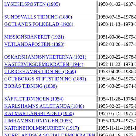
LYSEKILSPOSTEN (1905)
1950-01-02--1987
SUNDSVALLS TIDNING (1880)
1950-07-15--1976
GOTLANDS FOLKBLAD (1928)
1950-11-13--1978-
MISSIONSBANERET (1921)
1951-09-06--1979
VETLANDAPOSTEN (1893)
1952-03-28--1977-
OSKARSHAMNSNYHETERNA (1921)
1952-09-22--1978
VÄSTERVIKSDEMOKRATEN (1944)
1952-11-22--1978-
ULRICEHAMNS TIDNING (1869)
1953-04-09--1986
GÖTEBORGS STIFTSTIDNING (1861)
1953-06-19--1979
BORÅS TIDNING (1838)
1954-03-25--1974
SÄFFLETIDNINGEN (1954)
1954-11-26--1976-
KARLSHAMNS ALLEHANDA (1848)
1955-02-23--1975
KALMAR LÄNSBLADET (1950)
1955-05-15--1975
LIMHAMNSTIDNINGEN (1955)
1955-10-21--1977
KATRINEHOLMSKURIREN (1917)
1955-11-11--1981-
NORRLÄNDSKA SOCIALDEMOKRATEN
1956-04-19--1975-