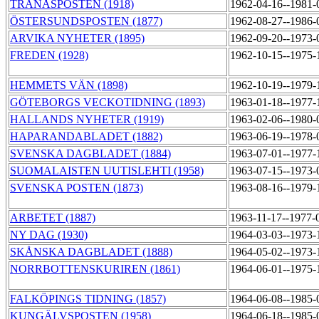
TRANÅSPOSTEN (1918)
1962-04-16--1981
ÖSTERSUNDSPOSTEN (1877)
1962-08-27--1986-
ARVIKA NYHETER (1895)
1962-09-20--1973
FREDEN (1928)
1962-10-15--1975-
HEMMETS VÄN (1898)
1962-10-19--1979
GÖTEBORGS VECKOTIDNING (1893)
1963-01-18--1977
HALLANDS NYHETER (1919)
1963-02-06--1980
HAPARANDABLADET (1882)
1963-06-19--1978
SVENSKA DAGBLADET (1884)
1963-07-01--1977
SUOMALAISTEN UUTISLEHTI (1958)
1963-07-15--1973
SVENSKA POSTEN (1873)
1963-08-16--1979
ARBETET (1887)
1963-11-17--1977-
NY DAG (1930)
1964-03-03--1973-
SKÅNSKA DAGBLADET (1888)
1964-05-02--1973
NORRBOTTENSKURIREN (1861)
1964-06-01--1975
FALKÖPINGS TIDNING (1857)
1964-06-08--1985
KUNGÄLVSPOSTEN (1958)
1964-06-18--1985