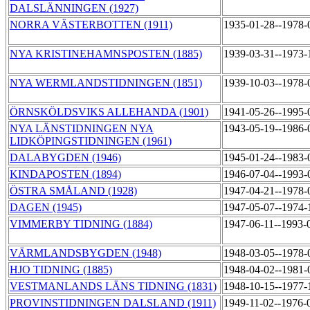
DALSLÄNNINGEN (1927)
NORRA VÄSTERBOTTEN (1911)
1935-01-28--1978
NYA KRISTINEHAMNSPOSTEN (1885)
1939-03-31--1973
NYA WERMLANDSTIDNINGEN (1851)
1939-10-03--1978
ÖRNSKÖLDSVIKS ALLEHANDA (1901)
1941-05-26--1995
NYA LÄNSTIDNINGEN NYA
1943-05-19--1986
LIDKÖPINGSTIDNINGEN (1961)
DALABYGDEN (1946)
1945-01-24--1983
KINDAPOSTEN (1894)
1946-07-04--1993
ÖSTRA SMÅLAND (1928)
1947-04-21--1978
DAGEN (1945)
1947-05-07--1974
VIMMERBY TIDNING (1884)
1947-06-11--1993-
VÄRMLANDSBYGDEN (1948)
1948-03-05--1978
HJO TIDNING (1885)
1948-04-02--1981
VESTMANLANDS LÄNS TIDNING (1831)
1948-10-15--1977
PROVINSTIDNINGEN DALSLAND (1911)
1949-11-02--1976-