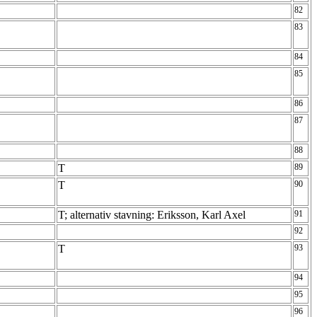
82
83
84
85
86
87
88
T
89
T
90
T; alternativ stavning: Eriksson, Karl Axel
91
92
T
93
94
95
96