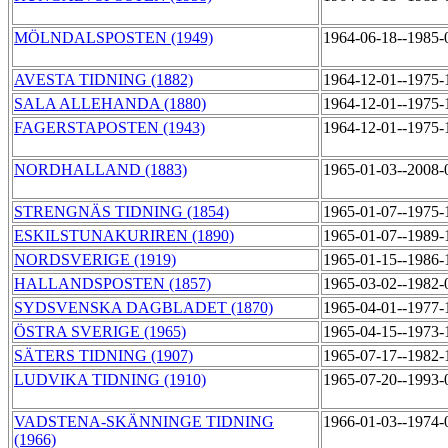
MÖLNDALSPOSTEN (1949)
1964-06-18--1985
AVESTA TIDNING (1882)
1964-12-01--1975
SALA ALLEHANDA (1880)
1964-12-01--1975
FAGERSTAPOSTEN (1943)
1964-12-01--1975
NORDHALLAND (1883)
1965-01-03--2008
STRENGNÄS TIDNING (1854)
1965-01-07--1975
ESKILSTUNAKURIREN (1890)
1965-01-07--1989
NORDSVERIGE (1919)
1965-01-15--1986
HALLANDSPOSTEN (1857)
1965-03-02--1982
SYDSVENSKA DAGBLADET (1870)
1965-04-01--1977
ÖSTRA SVERIGE (1965)
1965-04-15--1973
SÄTERS TIDNING (1907)
1965-07-17--1982
LUDVIKA TIDNING (1910)
1965-07-20--1993
VADSTENA-SKÄNNINGE TIDNING
1966-01-03--1974
(1966)