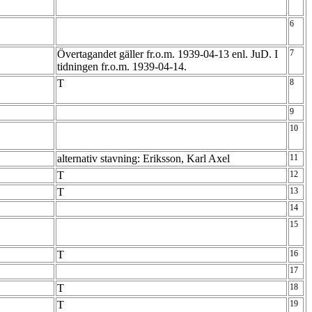
6
Övertagandet gäller fr.o.m. 1939-04-13 enl. JuD. I
7
tidningen fr.o.m. 1939-04-14.
T
8
9
10
alternativ stavning: Eriksson, Karl Axel
11
T
12
T
13
14
15
T
16
17
T
18
T
19