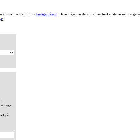
 vill ha mer hjälp finns
Färdiga frågor
. Dessa frågor är de som oftast brukar ställas när det gä
ar
.
ed
.
ord inne i
räff på