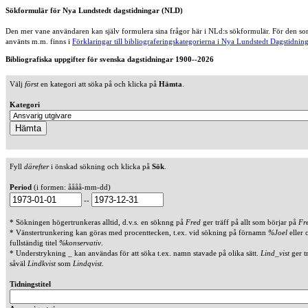
Sökformulär för Nya Lundstedt dagstidningar (NLD)
Den mer vane användaren kan själv formulera sina frågor här i NLd:s sökformulär. För den som
använts m.m. finns i
Förklaringar till bibliograferingskategorierna i Nya Lundstedt Dagstidning
Bibliografiska uppgifter för svenska dagstidningar 1900--2026
Välj
först
en kategori att söka på och klicka på
Hämta
.
Kategori
Fyll
därefter
i önskad sökning och klicka på
Sök
.
Period
(i formen: åååå-mm-dd)
--
* Sökningen högertrunkeras alltid, d.v.s. en söknng på
Fred
ger träff på allt som börjar på
Fr
* Vänstertrunkering kan göras med procenttecken, t.ex. vid sökning på förnamn
%Joel
eller 
fullständig titel
%konservativ
.
* Understrykning _ kan användas för att söka t.ex. namn stavade på olika sätt.
Lind_vist
ger t
såväl
Lindkvist
som
Lindqvist
.
Tidningstitel