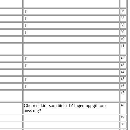
T
36
T
37
T
38
T
39
40
41
T
42
T
43
44
T
45
T
46
47
Chefredaktör som titel i T? Ingen uppgift om
48
ansv.utg?
49
50