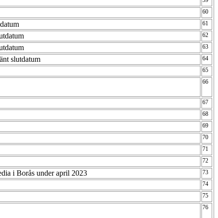
59
60
utdatum
61
slutdatum
62
slutdatum
63
känt slutdatum
64
65
66
67
68
69
70
71
72
edia i Borås under april 2023
73
74
75
76