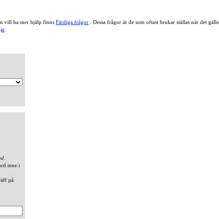
 vill ha mer hjälp finns
Färdiga frågor
. Dessa frågor är de som oftast brukar ställas när det gä
ar
.
ed
.
ord inne i
räff på