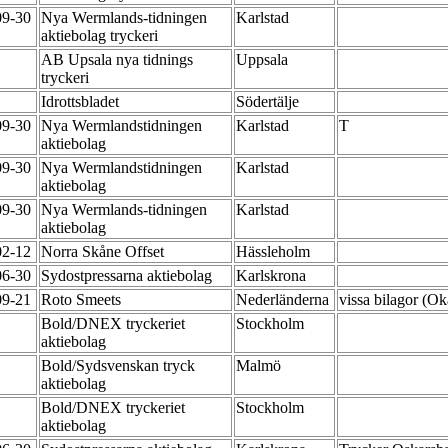
09-30
Nya Wermlands-tidningen
Karlstad
aktiebolag tryckeri
AB Upsala nya tidnings
Uppsala
tryckeri
Idrottsbladet
Södertälje
09-30
Nya Wermlandstidningen
Karlstad
T
aktiebolag
09-30
Nya Wermlandstidningen
Karlstad
aktiebolag
09-30
Nya Wermlands-tidningen
Karlstad
aktiebolag
02-12
Norra Skåne Offset
Hässleholm
06-30
Sydostpressarna aktiebolag
Karlskrona
09-21
Roto Smeets
Nederländerna
vissa bilagor (O
Bold/DNEX tryckeriet
Stockholm
aktiebolag
Bold/Sydsvenskan tryck
Malmö
aktiebolag
Bold/DNEX tryckeriet
Stockholm
aktiebolag