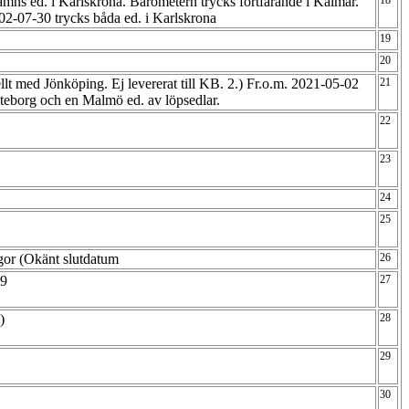
mns ed. i Karlskrona. Barometern trycks fortfarande i Kalmar.
18
2-07-30 trycks båda ed. i Karlskrona
19
20
ellt med Jönköping. Ej levererat till KB. 2.) Fr.o.m. 2021-05-02
21
teborg och en Malmö ed. av löpsedlar.
22
23
24
25
agor (Okänt slutdatum
26
m9
27
m)
28
29
30