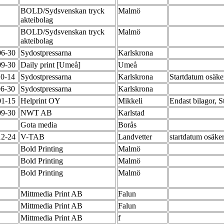
BOLD/Sydsvenskan tryck
Malmö
akteibolag
BOLD/Sydsvenskan tryck
Malmö
akteibolag
06-30
Sydostpressarna
Karlskrona
09-30
Daily print [Umeå]
Umeå
10-14
Sydostpressarna
Karlskrona
Startdatum osäke
06-30
Sydostpressarna
Karlskrona
01-15
Helprint OY
Mikkeli
Endast bilagor, 
09-30
NWT AB
Karlstad
Gota media
Borås
12-24
V-TAB
Landvetter
startdatum osäke
Bold Printing
Malmö
Bold Printing
Malmö
Bold Printing
Malmö
Mittmedia Print AB
Falun
Mittmedia Print AB
Falun
Mittmedia Print AB
f