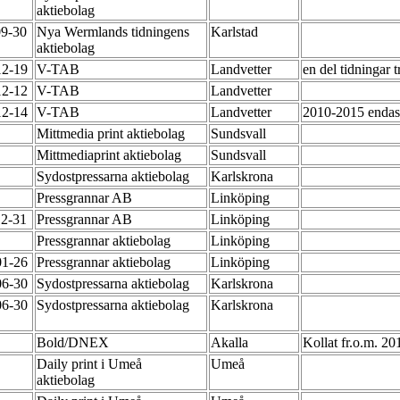
aktiebolag
09-30
Nya Wermlands tidningens
Karlstad
aktiebolag
12-19
V-TAB
Landvetter
en del tidningar
12-12
V-TAB
Landvetter
12-14
V-TAB
Landvetter
2010-2015 enda
Mittmedia print aktiebolag
Sundsvall
Mittmediaprint aktiebolag
Sundsvall
Sydostpressarna aktiebolag
Karlskrona
Pressgrannar AB
Linköping
12-31
Pressgrannar AB
Linköping
Pressgrannar aktiebolag
Linköping
01-26
Pressgrannar aktiebolag
Linköping
06-30
Sydostpressarna aktiebolag
Karlskrona
06-30
Sydostpressarna aktiebolag
Karlskrona
Bold/DNEX
Akalla
Kollat fr.o.m. 2
Daily print i Umeå
Umeå
aktiebolag