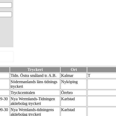
Tryckeri
Ort
Tidn. Östra småland tr. A.B.
Kalmar
T
Södermanlands läns tidnings
Nyköping
tryckeri
Tryckcentralen
Örebro
09-30
Nya Wermlands-Tidningen
Karlstad
aktiebolag tryckeri
09-30
Nya Wemlands-tidningens
Karlstad
aktiebolag tryckeri