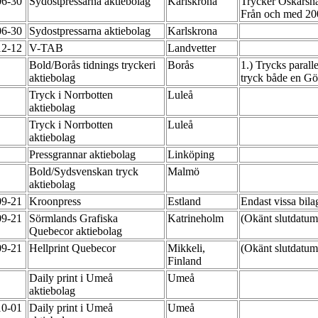
06-30
Sydostpressarna aktiebolag
Karlskrona
Trycker Oskarsha
Från och med 200
06-30
Sydostpressarna aktiebolag
Karlskrona
12-12
V-TAB
Landvetter
Bold/Borås tidnings tryckeri
Borås
1.) Trycks parall
aktiebolag
tryck både en Gö
Tryck i Norrbotten
Luleå
aktiebolag
Tryck i Norrbotten
Luleå
aktiebolag
Pressgrannar aktiebolag
Linköping
Bold/Sydsvenskan tryck
Malmö
aktiebolag
09-21
Kroonpress
Estland
Endast vissa bil
09-21
Sörmlands Grafiska
Katrineholm
(Okänt slutdatu
Quebecor aktiebolag
09-21
Hellprint Quebecor
Mikkeli,
(Okänt slutdatu
Finland
Daily print i Umeå
Umeå
aktiebolag
10-01
Daily print i Umeå
Umeå