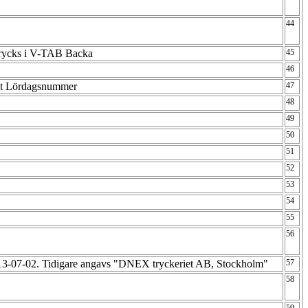
44
 trycks i V-TAB Backa
45
46
st Lördagsnummer
47
48
49
50
51
52
53
54
55
56
013-07-02. Tidigare angavs "DNEX tryckeriet AB, Stockholm"
57
58