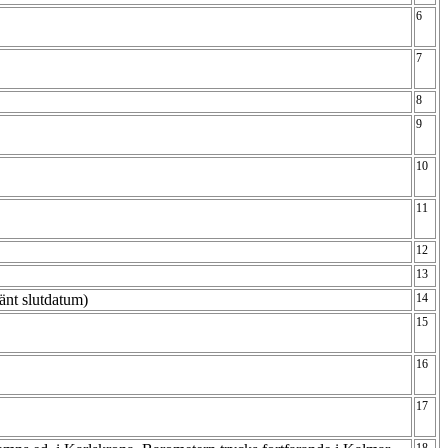
6
7
8
9
10
11
12
13
känt slutdatum)
14
15
16
17