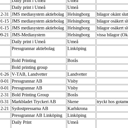
Daily print i Umeå
Umeå
Daily print i Umeå
Umeå
12-31
JMS mediasystem aktiebolag
Helsingborg
bilagor okänt sl
01-15
JMS mediasystem aktiebolag
Helsingborg
bilagor osäkert 
01-15
JMS mediasystem aktiebolag
Helsingborg
bilagor osäkert 
09-21
JMS-Mediasystem
Helsingborg
vissa bilagor (O
Daily print i Umeå
Umeå
Pressgrannar aktiebolag
Linköping
Bold Printing
Borås
Bold printing group
01-26
V-TAB, Landvetter
Landvetter
10-01
Pressgrannar AB
Visby
10-01
Pressgrannar AB
Visby
12-31
Bold Printing Group
Borås
03-31
Markbladet Tryckeri AB
Skene
tryckt hos gotam
12-21
Sydostpressarna AB
Karlskrona
Pressgrannar AB Linköping
Linköping
Daily Print
Umeå