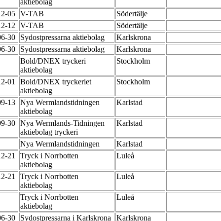
aktiebolag
12-05
V-TAB
Södertälje
12-12
V-TAB
Södertälje
06-30
Sydostpressarna aktiebolag
Karlskrona
06-30
Sydostpressarna aktiebolag
Karlskrona
Bold/DNEX tryckeri
Stockholm
aktiebolag
12-01
Bold/DNEX tryckeriet
Stockholm
aktiebolag
09-13
Nya Wermlandstidningen
Karlstad
aktiebolag
09-30
Nya Wermlands-Tidningen
Karlstad
aktiebolag tryckeri
Nya Wermlandstidningen
Karlstad
12-21
Tryck i Norrbotten
Luleå
aktiebolag
12-21
Tryck i Norrbotten
Luleå
aktiebolag
Tryck i Norrbotten
Luleå
aktiebolag
06-30
Sydostpressarna i Karlskrona
Karlskrona