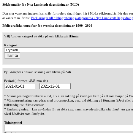
Sökformulär för Nya Lundstedt dagstidningar (NLD)
Den mer vane användaren kan själv formulera sina frågor här i NLd:s sökformulär. För den som
använts m.m. finns i
Förklaringar till bibliograferingskategorierna i Nya Lundstedt Dagstidning
Bibliografiska uppgifter för svenska dagstidningar 1900--2026
Välj
först
en kategori att söka på och klicka på
Hämta
.
Kategori
Fyll
därefter
i önskad sökning och klicka på
Sök
.
Period
(i formen: åååå-mm-dd)
--
* Sökningen högertrunkeras alltid, d.v.s. en söknng på
Fred
ger träff på allt som börjar på
Fr
* Vänstertrunkering kan göras med procenttecken, t.ex. vid sökning på förnamn
%Joel
eller 
fullständig titel
%konservativ
.
* Understrykning _ kan användas för att söka t.ex. namn stavade på olika sätt.
Lind_vist
ger t
såväl
Lindkvist
som
Lindqvist
.
Tidningstitel