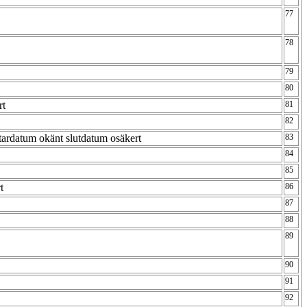
77
78
79
80
rt
81
82
Stardatum okänt slutdatum osäkert
83
84
85
rt
86
87
88
89
90
91
92