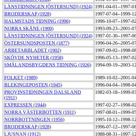
LÄNSTIDNINGEN [ÖSTERSUND] (1924)
1991-04-01--1997-0
BRODERSKAP (1928)
1997-07-04--1999-1
HALMSTADS TIDNING (1996)
1996-10-07--1997-0
NORRA SKÅNE (1900)
1993-09-23--2001-0
LÄNSTIDNINGEN [ÖSTERSUND] (1924)
1997-01-30--1997-0
ÖSTERSUNDSPOSTEN (1877)
1996-04-26--2005-0
ARBETARBLADET (1902)
1997-09-02--1998-0
SKÖVDE NYHETER (1958)
1996-05-13--1997-0
SMÅLANDSBYGDENS TIDNING (1926)
1994-09-19--2003-1
FOLKET (1989)
1989-10-02--2001-0
BLEKINGEPOSTEN (1945)
1996-04-04--1998-0
PROVINSTIDNINGEN DALSLAND
1982-03-18--1999-0
(1911)
EXPRESSEN (1944)
1997-02-27--1998-0
NORRA VÄSTERBOTTEN (1911)
1997-08-01--1999-0
NORRBOTTNINGEN (1956)
1995-10-12--1998-1
BRODERSKAP (1928)
1996-07-12--1997-0
LJUSNAN (1912)
1988-08-31--1997-1