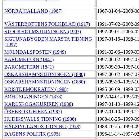
NORRA HALLAND (1967)
1967-01-04--2008-0
VÄSTERBOTTENS FOLKBLAD (1917)
1991-07-02--2002-0
STOCKHOLMSTIDNINGEN (1993)
1992-09-01--2006-0
SIGTUNABYGDEN MÄRSTA TIDNING
1997-01-15--1998-1
(1997)
MÖLNDALSPOSTEN (1949)
1991-02-06--1999-0
BAROMETERN (1841)
1997-06-02--1997-0
BAROMETERN (1841)
1997-09-30--1997-1
OSKARSHAMNSTIDNINGEN (1880)
1997-06-02--1997-0
OSKARSHAMNSTIDNINGEN (1880)
1997-09-30--1997-1
KRISTDEMOKRATEN (1988)
1995-06-09--1999-0
BOHUSLÄNINGEN (1878)
1997-04-01--1997-0
KARLSKOGAKURIREN (1988)
1997-01-10--1999-1
ÖREBROKURIREN (1987)
1997-01-10--1999-1
HUDIKSVALLS TIDNING (1986)
1988-10-25--1999-0
HÄLSINGLANDS TIDNING (1953)
1988-10-25--1999-0
DAGENS POLITIK (1995)
1995-11-14--1997-0