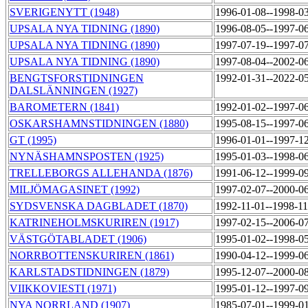
SVERIGENYTT (1948)
1996-01-08--1998-0
UPSALA NYA TIDNING (1890)
1996-08-05--1997-0
UPSALA NYA TIDNING (1890)
1997-07-19--1997-0
UPSALA NYA TIDNING (1890)
1997-08-04--2002-0
BENGTSFORSTIDNINGEN
1992-01-31--2022-0
DALSLÄNNINGEN (1927)
BAROMETERN (1841)
1992-01-02--1997-0
OSKARSHAMNSTIDNINGEN (1880)
1995-08-15--1997-0
GT (1995)
1996-01-01--1997-1
NYNÄSHAMNSPOSTEN (1925)
1995-01-03--1998-0
TRELLEBORGS ALLEHANDA (1876)
1991-06-12--1999-0
MILJÖMAGASINET (1992)
1997-02-07--2000-0
SYDSVENSKA DAGBLADET (1870)
1992-11-01--1998-1
KATRINEHOLMSKURIREN (1917)
1997-02-15--2006-0
VÄSTGÖTABLADET (1906)
1995-01-02--1998-0
NORRBOTTENSKURIREN (1861)
1990-04-12--1999-0
KARLSTADSTIDNINGEN (1879)
1995-12-07--2000-0
VIIKKOVIESTI (1971)
1995-01-12--1997-0
NYA NORRLAND (1907)
1985-07-01--1999-0