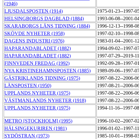
(1946)
LJUSDALSPOSTEN (1914)
1975-01-23--1997-0
HELSINGBORGS DAGBLAD (1884)
1993-06-08--2001-0
SKARABORGS LÄNS TIDNING (1884)
1996-12-13--1998-0
SKÖVDE NYHETER (1958)
1997-02-10--1998-0
DAGENS INDUSTRI (1976)
1983-01-04--2001-1
HAPARANDABLADET (1882)
1994-09-02--1997-0
HAPARANDABLADET (1882)
1997-07-29--2019-1
FINNVEDEN FREDAG (1992)
1992-09-28--1997-0
NYA KRISTINEHAMNSPOSTEN (1885)
1989-09-06--1997-0
GÄSTRIKLANDS TIDNING (1975)
1997-08-22--2006-0
LÄNSPOSTEN (1950)
1997-08-21--2006-0
UPPLANDS NYHETER (1975)
1997-08-22--2006-0
VÄSTMANLANDS NYHETER (1918)
1997-08-22--2006-0
UPPLANDS NYHETER (1975)
1994-11-16--1997-0
METRO [STOCKHOLM] (1995)
1996-10-02--2007-0
HÄLSINGEKURIREN (1981)
1996-01-02--1997-1
SYDÖSTRAN (1973)
1985-10-01--1998-0