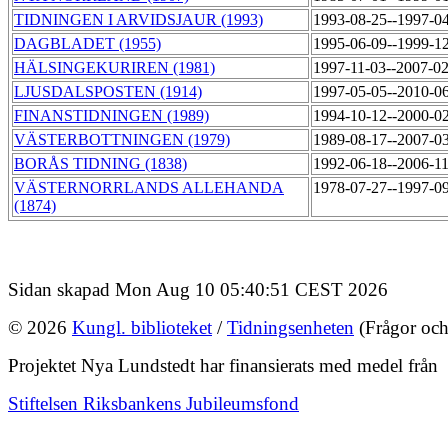
TIDNINGEN I ARVIDSJAUR (1993)
1993-08-25--1997-0
DAGBLADET (1955)
1995-06-09--1999-1
HÄLSINGEKURIREN (1981)
1997-11-03--2007-0
LJUSDALSPOSTEN (1914)
1997-05-05--2010-0
FINANSTIDNINGEN (1989)
1994-10-12--2000-0
VÄSTERBOTTNINGEN (1979)
1989-08-17--2007-0
BORÅS TIDNING (1838)
1992-06-18--2006-1
VÄSTERNORRLANDS ALLEHANDA
1978-07-27--1997-0
(1874)
Sidan skapad Mon Aug 10 05:40:51 CEST 2026
© 2026
Kungl. biblioteket
/
Tidningsenheten
(Frågor och
Projektet Nya Lundstedt har finansierats med medel från
Stiftelsen Riksbankens Jubileumsfond