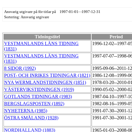
Ansvarig utgivare på för titlar på 1997-01-01- -1997-12-31
Sortering: Ansvarig utgivare
Tidningstitel
Period
VESTMANLANDS LÄNS TIDNING
1996-12-02--1997-0
(1831)
VESTMANLANDS LÄNS TIDNING
1997-07-07--1998-0
(1831)
8 SIDOR (1992)
1995-09-06--2011-1
POST- OCH INRIKES TIDNINGAR (1821)
1986-12-08--1999-0
NYA WERMLANDSTIDNINGEN (1851)
1978-03-20--2010-0
VÄSTERVIKSTIDNINGEN (1919)
1990-05-02--2000-0
GOTLANDS TIDNINGAR (1983)
1987-04-10--1997-1
BERGSLAGSPOSTEN (1892)
1982-08-16--1999-0
NYHETERNA (1985)
1991-07-30--2001-1
ÖSTRA SMÅLAND (1928)
1991-07-30--2001-1
NORDHALLAND (1883)
1965-01-03--2008-0