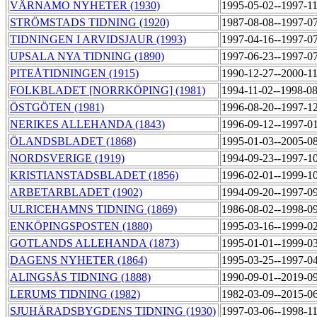
VÄRNAMO NYHETER (1930)
1995-05-02--1997-1
STRÖMSTADS TIDNING (1920)
1987-08-08--1997-0
TIDNINGEN I ARVIDSJAUR (1993)
1997-04-16--1997-0
UPSALA NYA TIDNING (1890)
1997-06-23--1997-0
PITEÅTIDNINGEN (1915)
1990-12-27--2000-1
FOLKBLADET [NORRKÖPING] (1981)
1994-11-02--1998-0
ÖSTGÖTEN (1981)
1996-08-20--1997-1
NERIKES ALLEHANDA (1843)
1996-09-12--1997-0
ÖLANDSBLADET (1868)
1995-01-03--2005-0
NORDSVERIGE (1919)
1994-09-23--1997-1
KRISTIANSTADSBLADET (1856)
1996-02-01--1999-1
ARBETARBLADET (1902)
1994-09-20--1997-0
ULRICEHAMNS TIDNING (1869)
1986-08-02--1998-0
ENKÖPINGSPOSTEN (1880)
1995-03-16--1999-0
GOTLANDS ALLEHANDA (1873)
1995-01-01--1999-0
DAGENS NYHETER (1864)
1995-03-25--1997-0
ALINGSÅS TIDNING (1888)
1990-09-01--2019-0
LERUMS TIDNING (1982)
1982-03-09--2015-0
SJUHÄRADSBYGDENS TIDNING (1930)
1997-03-06--1998-1