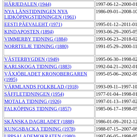
HÄRJEDALEN (1944)
1997-06-12--2000-0
NYA LÄNSTIDNINGEN NYA
1986-09-01--2008-1
LIDKÖPINGSTIDNINGEN (1961)
EESTI PÄEVALEHT (1971)
1995-01-12--2011-0
KINDAPOSTEN (1894)
1993-06-29--2005-0
VIMMERBY TIDNING (1884)
1993-06-23--2018-0
NORRTELJE TIDNING (1880)
1991-05-29--2000-1
VÄSTERBYGDEN (1949)
1995-06-30--1998-0
KARLSKOGA TIDNING (1883)
1992-04-21--2002-0
VÄXJÖBLADET KRONOBERGAREN
1995-05-06--2002-0
(1995)
VÄRMLANDS FOLKBLAD (1918)
1993-09-11--1997-1
SÄFFLETIDNINGEN (1954)
1977-01-04--1998-0
MOTALA TIDNING (1926)
1997-01-13--1997-0
FALKÖPINGS TIDNING (1857)
1985-06-17--1998-0
SKÅNSKA DAGBLADET (1888)
1986-01-09--2012-1
KUNGSBACKA TIDNING (1978)
1988-07-15--2007-0
UPPSALADEMOKRATEN (1980)
1997-06-05--1998-0