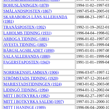
BOHUSLÄNINGEN (1878)
1994-11-02--1997-0
SMÅLANDSPOSTEN (1867)
1997-05-03--2005-0
SKARABORGS LÄNS ALLEHANDA
1988-08-23--1997-1
(1981)
TRANÅSPOSTEN (1992)
1992-11-19--2022-0
LAHOLMS TIDNING (1931)
1996-04-04--1998-0
ARBOGA TIDNING (1881)
1996-01-02--1997-0
AVESTA TIDNING (1882)
1991-11-05--1999-0
BÄRGSLAGSBLADET (1890)
1995-01-01--1997-0
SALA ALLEHANDA (1880)
1991-11-01--1999-0
FAGERSTAPOSTEN (1943)
1991-11-01--1999-0
NORRSKENSFLAMMAN (1906)
1996-03-07--1997-1
STRÖMSTADS TIDNING (1920)
1997-07-12--2014-0
MARIESTADSTIDNINGEN (1924)
1983-01-02--2003-0
LIDINGÖ TIDNING (1994)
1994-01-12--2002-0
MITT I BOTKYRKA (1982)
1996-02-27--1997-0
MITT I BOTKYRKA SALEM (1997)
1997-01-21--2000-1
MITT I HANINGE (1989)
1996-06-04--2000-1