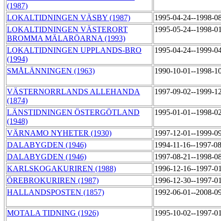
(1987)
LOKALTIDNINGEN VÄSBY (1987)
1995-04-24--1998-0
LOKALTIDNINGEN VÄSTERORT
1995-05-24--1998-0
BROMMA MÄLARÖARNA (1993)
LOKALTIDNINGEN UPPLANDS-BRO
1995-04-24--1999-0
(1994)
SMÅLÄNNINGEN (1963)
1990-10-01--1998-1
VÄSTERNORRLANDS ALLEHANDA
1997-09-02--1999-1
(1874)
LÄNSTIDNINGEN ÖSTERGÖTLAND
1995-01-01--1998-0
(1948)
VÄRNAMO NYHETER (1930)
1997-12-01--1999-0
DALABYGDEN (1946)
1994-11-16--1997-0
DALABYGDEN (1946)
1997-08-21--1998-0
KARLSKOGAKURIREN (1988)
1996-12-16--1997-0
ÖREBROKURIREN (1987)
1996-12-30--1997-0
HALLANDSPOSTEN (1857)
1992-06-01--2008-0
MOTALA TIDNING (1926)
1995-10-02--1997-0