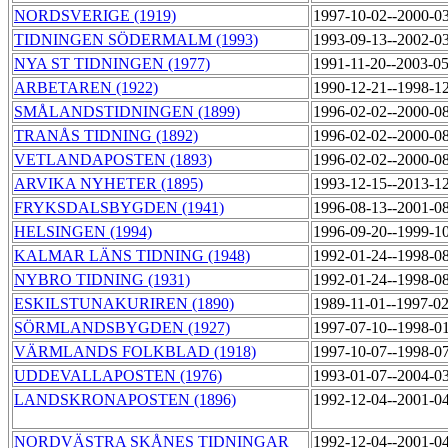
NORDSVERIGE (1919)
1997-10-02--2000-0
TIDNINGEN SÖDERMALM (1993)
1993-09-13--2002-0
NYA ST TIDNINGEN (1977)
1991-11-20--2003-0
ARBETAREN (1922)
1990-12-21--1998-1
SMÅLANDSTIDNINGEN (1899)
1996-02-02--2000-0
TRANÅS TIDNING (1892)
1996-02-02--2000-0
VETLANDAPOSTEN (1893)
1996-02-02--2000-0
ARVIKA NYHETER (1895)
1993-12-15--2013-1
FRYKSDALSBYGDEN (1941)
1996-08-13--2001-0
HELSINGEN (1994)
1996-09-20--1999-1
KALMAR LÄNS TIDNING (1948)
1992-01-24--1998-0
NYBRO TIDNING (1931)
1992-01-24--1998-0
ESKILSTUNAKURIREN (1890)
1989-11-01--1997-0
SÖRMLANDSBYGDEN (1927)
1997-07-10--1998-0
VÄRMLANDS FOLKBLAD (1918)
1997-10-07--1998-0
UDDEVALLAPOSTEN (1976)
1993-01-07--2004-0
LANDSKRONAPOSTEN (1896)
1992-12-04--2001-0
NORDVÄSTRA SKÅNES TIDNINGAR
1992-12-04--2001-0