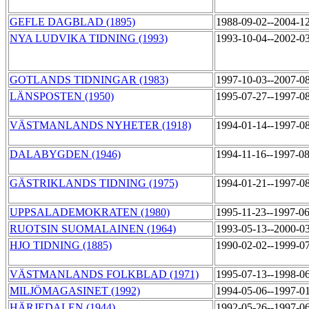
GEFLE DAGBLAD (1895)
1988-09-02--2004-1
NYA LUDVIKA TIDNING (1993)
1993-10-04--2002-0
GOTLANDS TIDNINGAR (1983)
1997-10-03--2007-0
LÄNSPOSTEN (1950)
1995-07-27--1997-0
VÄSTMANLANDS NYHETER (1918)
1994-01-14--1997-0
DALABYGDEN (1946)
1994-11-16--1997-0
GÄSTRIKLANDS TIDNING (1975)
1994-01-21--1997-0
UPPSALADEMOKRATEN (1980)
1995-11-23--1997-0
RUOTSIN SUOMALAINEN (1964)
1993-05-13--2000-0
HJO TIDNING (1885)
1990-02-02--1999-0
VÄSTMANLANDS FOLKBLAD (1971)
1995-07-13--1998-0
MILJÖMAGASINET (1992)
1994-05-06--1997-0
HÄRJEDALEN (1944)
1992-05-26--1997-0