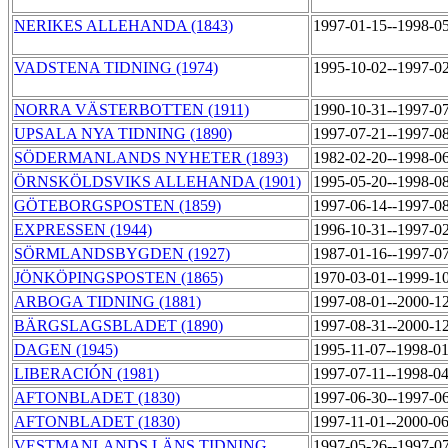
NERIKES ALLEHANDA (1843)
1997-01-15--1998-0
VADSTENA TIDNING (1974)
1995-10-02--1997-0
NORRA VÄSTERBOTTEN (1911)
1990-10-31--1997-0
UPSALA NYA TIDNING (1890)
1997-07-21--1997-0
SÖDERMANLANDS NYHETER (1893)
1982-02-20--1998-0
ÖRNSKÖLDSVIKS ALLEHANDA (1901)
1995-05-20--1998-0
GÖTEBORGSPOSTEN (1859)
1997-06-14--1997-0
EXPRESSEN (1944)
1996-10-31--1997-0
SÖRMLANDSBYGDEN (1927)
1987-01-16--1997-0
JÖNKÖPINGSPOSTEN (1865)
1970-03-01--1999-1
ARBOGA TIDNING (1881)
1997-08-01--2000-1
BÄRGSLAGSBLADET (1890)
1997-08-31--2000-1
DAGEN (1945)
1995-11-07--1998-0
LIBERACIÓN (1981)
1997-07-11--1998-0
AFTONBLADET (1830)
1997-06-30--1997-0
AFTONBLADET (1830)
1997-11-01--2000-0
VESTMANLANDS LÄNS TIDNING
1997-05-26--1997-0