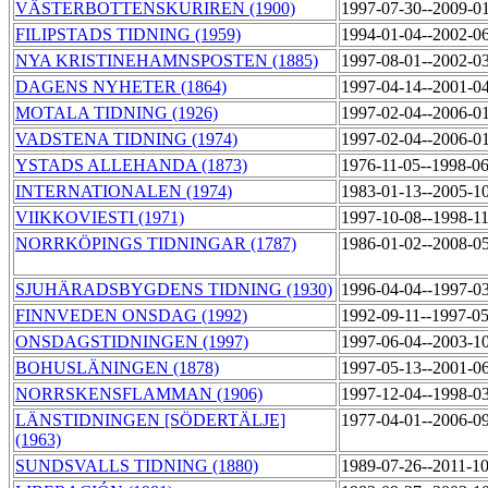
VÄSTERBOTTENSKURIREN (1900)
1997-07-30--2009-0
FILIPSTADS TIDNING (1959)
1994-01-04--2002-0
NYA KRISTINEHAMNSPOSTEN (1885)
1997-08-01--2002-0
DAGENS NYHETER (1864)
1997-04-14--2001-0
MOTALA TIDNING (1926)
1997-02-04--2006-0
VADSTENA TIDNING (1974)
1997-02-04--2006-0
YSTADS ALLEHANDA (1873)
1976-11-05--1998-0
INTERNATIONALEN (1974)
1983-01-13--2005-1
VIIKKOVIESTI (1971)
1997-10-08--1998-1
NORRKÖPINGS TIDNINGAR (1787)
1986-01-02--2008-0
SJUHÄRADSBYGDENS TIDNING (1930)
1996-04-04--1997-0
FINNVEDEN ONSDAG (1992)
1992-09-11--1997-0
ONSDAGSTIDNINGEN (1997)
1997-06-04--2003-1
BOHUSLÄNINGEN (1878)
1997-05-13--2001-0
NORRSKENSFLAMMAN (1906)
1997-12-04--1998-0
LÄNSTIDNINGEN [SÖDERTÄLJE]
1977-04-01--2006-0
(1963)
SUNDSVALLS TIDNING (1880)
1989-07-26--2011-1