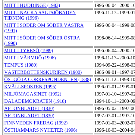
MITT I HUDDINGE (1983)
1996-06-04--2000-1
MITT I NACKA SALTSJÖBADEN
1996-11-17--1999-0
TIDNING (1996)
MITT I SÖDER OM SÖDER VÄSTRA
1996-06-04--1999-0
(1991)
MITT I SÖDER OM SÖDER ÖSTRA
1996-06-14--1999-0
(1990)
MITT I TYRESÖ (1989)
1996-06-04--2000-1
MITT I VÄRMDÖ (1996)
1996-11-17--2000-1
TEMPUS (1980)
1994-09-22--1998-0
VÄSTERBOTTENSKURIREN (1900)
1986-09-01--1997-0
ÖSTGÖTA CORRESPONDENTEN (1838)
1996-11-12--1998-1
KVÄLLSPOSTEN (1995)
1996-01-01--1999-0
MILJÖMAGASINET (1992)
1997-01-10--1997-0
DALADEMOKRATEN (1918)
1994-10-11--2000-0
AFTONBLADET (1830)
1996-05-02--1997-0
AFTONBLADET (1830)
1997-07-01--1997-1
FINNVEDEN FREDAG (1992)
1997-01-03--2002-0
ÖSTHAMMARS NYHETER (1996)
1996-10-03--2004-0