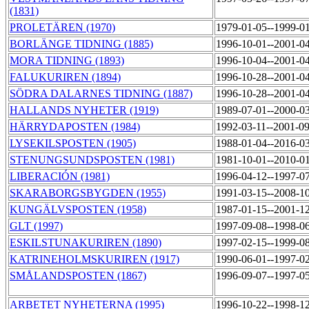
(1831)
PROLETÄREN (1970)
1979-01-05--1999-0
BORLÄNGE TIDNING (1885)
1996-10-01--2001-0
MORA TIDNING (1893)
1996-10-04--2001-0
FALUKURIREN (1894)
1996-10-28--2001-0
SÖDRA DALARNES TIDNING (1887)
1996-10-28--2001-0
HALLANDS NYHETER (1919)
1989-07-01--2000-0
HÄRRYDAPOSTEN (1984)
1992-03-11--2001-0
LYSEKILSPOSTEN (1905)
1988-01-04--2016-0
STENUNGSUNDSPOSTEN (1981)
1981-10-01--2010-0
LIBERACIÓN (1981)
1996-04-12--1997-0
SKARABORGSBYGDEN (1955)
1991-03-15--2008-1
KUNGÄLVSPOSTEN (1958)
1987-01-15--2001-1
GLT (1997)
1997-09-08--1998-0
ESKILSTUNAKURIREN (1890)
1997-02-15--1999-0
KATRINEHOLMSKURIREN (1917)
1990-06-01--1997-0
SMÅLANDSPOSTEN (1867)
1996-09-07--1997-0
ARBETET NYHETERNA (1995)
1996-10-22--1998-1