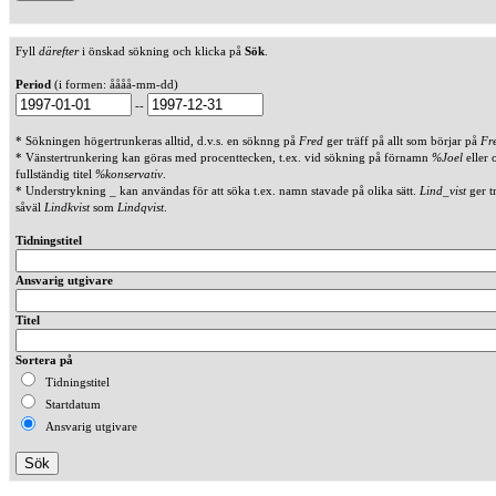
Fyll
därefter
i önskad sökning och klicka på
Sök
.
Period
(i formen: åååå-mm-dd)
--
* Sökningen högertrunkeras alltid, d.v.s. en söknng på
Fred
ger träff på allt som börjar på
Fr
* Vänstertrunkering kan göras med procenttecken, t.ex. vid sökning på förnamn
%Joel
eller 
fullständig titel
%konservativ
.
* Understrykning _ kan användas för att söka t.ex. namn stavade på olika sätt.
Lind_vist
ger t
såväl
Lindkvist
som
Lindqvist
.
Tidningstitel
Ansvarig utgivare
Titel
Sortera på
Tidningstitel
Startdatum
Ansvarig utgivare