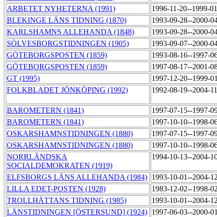
ARBETET NYHETERNA (1991)
1996-11-20--1999-0
BLEKINGE LÄNS TIDNING (1870)
1993-09-28--2000-0
KARLSHAMNS ALLEHANDA (1848)
1993-09-28--2000-0
SÖLVESBORGSTIDNINGEN (1905)
1993-09-07--2000-0
GÖTEBORGSPOSTEN (1859)
1993-08-16--1997-0
GÖTEBORGSPOSTEN (1859)
1997-08-17--2001-0
GT (1995)
1997-12-20--1999-0
FOLKBLADET JÖNKÖPING (1992)
1992-08-19--2004-1
BAROMETERN (1841)
1997-07-15--1997-0
BAROMETERN (1841)
1997-10-10--1998-0
OSKARSHAMNSTIDNINGEN (1880)
1997-07-15--1997-0
OSKARSHAMNSTIDNINGEN (1880)
1997-10-10--1998-0
NORRLÄNDSKA
1994-10-13--2004-1
SOCIALDEMOKRATEN (1919)
ELFSBORGS LÄNS ALLEHANDA (1984)
1993-10-01--2004-1
LILLA EDET-POSTEN (1928)
1983-12-02--1998-0
TROLLHÄTTANS TIDNING (1985)
1993-10-01--2004-1
LÄNSTIDNINGEN [ÖSTERSUND] (1924)
1997-06-03--2000-0