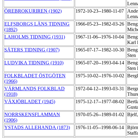
Lenn
ÖREBROKURIREN (1902)
1972-10-23--1980-11-07
Ande
Lenn
ELFSBORGS LÄNS TIDNING
1966-05-23--1982-03-26
Bengt
(1892)
Mich
LAHOLMS TIDNING (1931)
1967-11-06--1976-10-04
Bengt
Karl
SÄTERS TIDNING (1907)
1965-07-17--1982-10-30
Bengt
Sten
LUDVIKA TIDNING (1910)
1965-07-20--1993-04-14
Bengt
Sten
FOLKBLADET ÖSTGÖTEN
1975-10-02--1976-10-02
Berg
(1966)
VÄRMLANDS FOLKBLAD
1972-04-12--1993-03-31
Berg
(1918)
Thur
VÄXJÖBLADET (1945)
1975-12-17--1977-08-02
Bertl
Gust
NORRSKENSFLAMMAN
1970-05-26--1989-01-02
Bjelf
(1906)
YSTADS ALLEHANDA (1873)
1976-11-05--1998-06-14
Björn
Staff