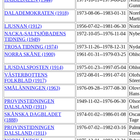
Gunn
DALADEMOKRATEN (1918)
1973-08-06--1983-01-31
Norel
Mart
LJUSNAN (1912)
1956-07-02--1981-06-30
Nori
NACKA-SALTSJÖBADENS
1972-10-05--1976-11-04
Nybe
TIDNING (1949)
TROSA TIDNING (1974)
1973-11-26--1978-12-31
Nyda
NORRA SKÅNE (1900)
1961-01-31--1979-03-25
Ohls
LJUSDALSPOSTEN (1914)
1975-01-23--1997-05-04
Ohls
VÄSTERBOTTENS
1972-08-01--1991-07-01
Olofs
FOLKBLAD (1917)
Söre
SMÅLÄNNINGEN (1963)
1976-09-28--1977-08-30
Olov
Han
PROVINSTIDNINGEN
1949-11-02--1976-06-30
Olson
DALSLAND (1911)
Axel
SKÅNSKA DAGBLADET
1974-01-02--1986-01-08
Oscar
(1888)
Tage
PROVINSTIDNINGEN
1976-07-02--1982-03-16
Palmr
DALSLAND (1911)
Tors