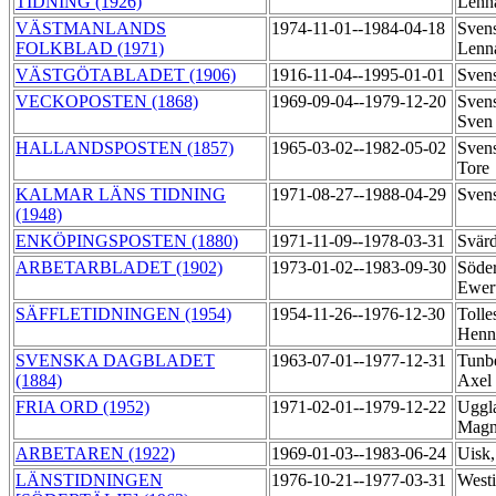
TIDNING (1926)
Lenn
VÄSTMANLANDS
1974-11-01--1984-04-18
Sven
FOLKBLAD (1971)
Lenn
VÄSTGÖTABLADET (1906)
1916-11-04--1995-01-01
Sven
VECKOPOSTEN (1868)
1969-09-04--1979-12-20
Sven
Sve
HALLANDSPOSTEN (1857)
1965-03-02--1982-05-02
Sven
Tore
KALMAR LÄNS TIDNING
1971-08-27--1988-04-29
Sven
(1948)
ENKÖPINGSPOSTEN (1880)
1971-11-09--1978-03-31
Svär
ARBETARBLADET (1902)
1973-01-02--1983-09-30
Söder
Ewer
SÄFFLETIDNINGEN (1954)
1954-11-26--1976-12-30
Tolle
Henn
SVENSKA DAGBLADET
1963-07-01--1977-12-31
Tunbe
(1884)
Axel
FRIA ORD (1952)
1971-02-01--1979-12-22
Uggla
Magn
ARBETAREN (1922)
1969-01-03--1983-06-24
Uisk
LÄNSTIDNINGEN
1976-10-21--1977-03-31
West