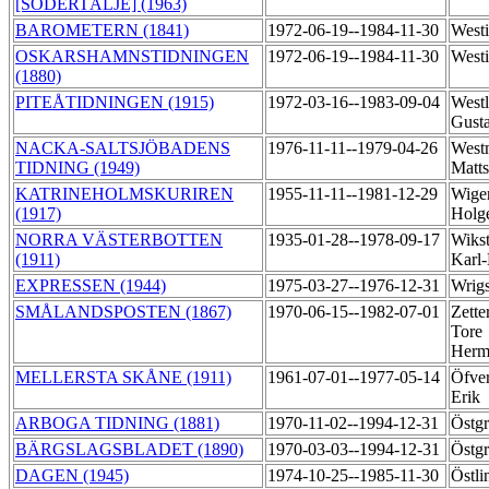
[SÖDERTÄLJE] (1963)
BAROMETERN (1841)
1972-06-19--1984-11-30
Westi
OSKARSHAMNSTIDNINGEN
1972-06-19--1984-11-30
Westi
(1880)
PITEÅTIDNINGEN (1915)
1972-03-16--1983-09-04
Westl
Gust
NACKA-SALTSJÖBADENS
1976-11-11--1979-04-26
West
TIDNING (1949)
Matt
KATRINEHOLMSKURIREN
1955-11-11--1981-12-29
Wiger
(1917)
Holg
NORRA VÄSTERBOTTEN
1935-01-28--1978-09-17
Wiks
(1911)
Karl
EXPRESSEN (1944)
1975-03-27--1976-12-31
Wrigs
SMÅLANDSPOSTEN (1867)
1970-06-15--1982-07-01
Zette
Tore
Herm
MELLERSTA SKÅNE (1911)
1961-07-01--1977-05-14
Öfver
Erik
ARBOGA TIDNING (1881)
1970-11-02--1994-12-31
Östgr
BÄRGSLAGSBLADET (1890)
1970-03-03--1994-12-31
Östgr
DAGEN (1945)
1974-10-25--1985-11-30
Östli