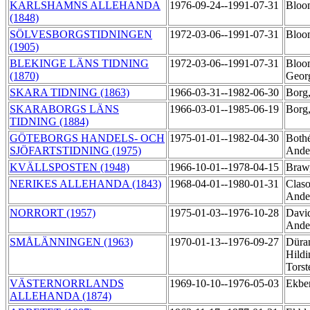
KARLSHAMNS ALLEHANDA
1976-09-24--1991-07-31
Bloo
(1848)
SÖLVESBORGSTIDNINGEN
1972-03-06--1991-07-31
Bloo
(1905)
BLEKINGE LÄNS TIDNING
1972-03-06--1991-07-31
Bloo
(1870)
Geo
SKARA TIDNING (1863)
1966-03-31--1982-06-30
Borg,
SKARABORGS LÄNS
1966-03-01--1985-06-19
Borg,
TIDNING (1884)
GÖTEBORGS HANDELS- OCH
1975-01-01--1982-04-30
Both
SJÖFARTSTIDNING (1975)
Ande
KVÄLLSPOSTEN (1948)
1966-10-01--1978-04-15
Braw
NERIKES ALLEHANDA (1843)
1968-04-01--1980-01-31
Claso
Ande
NORRORT (1957)
1975-01-03--1976-10-28
Davi
Ande
SMÅLÄNNINGEN (1963)
1970-01-13--1976-09-27
Düra
Hildi
Tors
VÄSTERNORRLANDS
1969-10-10--1976-05-03
Ekbe
ALLEHANDA (1874)