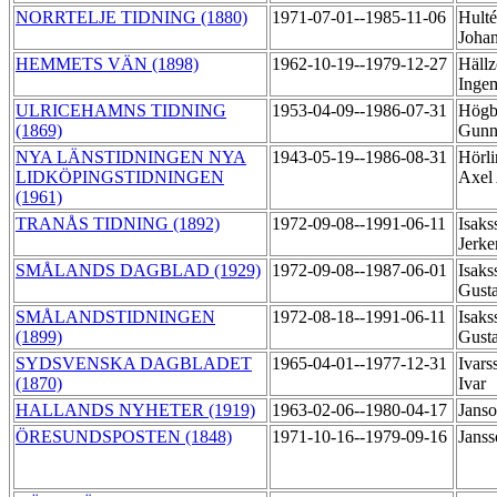
NORRTELJE TIDNING (1880)
1971-07-01--1985-11-06
Hulté
Joha
HEMMETS VÄN (1898)
1962-10-19--1979-12-27
Hällz
Inge
ULRICEHAMNS TIDNING
1953-04-09--1986-07-31
Högbo
(1869)
Gunn
NYA LÄNSTIDNINGEN NYA
1943-05-19--1986-08-31
Hörli
LIDKÖPINGSTIDNINGEN
Axel
(1961)
TRANÅS TIDNING (1892)
1972-09-08--1991-06-11
Isaks
Jerke
SMÅLANDS DAGBLAD (1929)
1972-09-08--1987-06-01
Isaks
Gusta
SMÅLANDSTIDNINGEN
1972-08-18--1991-06-11
Isaks
(1899)
Gusta
SYDSVENSKA DAGBLADET
1965-04-01--1977-12-31
Ivars
(1870)
Ivar
HALLANDS NYHETER (1919)
1963-02-06--1980-04-17
Jans
ÖRESUNDSPOSTEN (1848)
1971-10-16--1979-09-16
Janss