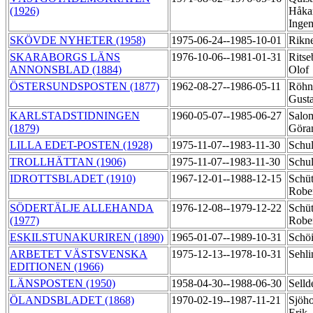
(1926)
Håka
Inge
SKÖVDE NYHETER (1958)
1975-06-24--1985-10-01
Rikne
SKARABORGS LÄNS
1976-10-06--1981-01-31
Ritse
ANNONSBLAD (1884)
Olof
ÖSTERSUNDSPOSTEN (1877)
1962-08-27--1986-05-11
Röhne
Gust
KARLSTADSTIDNINGEN
1960-05-07--1985-06-27
Salo
(1879)
Gör
LILLA EDET-POSTEN (1928)
1975-11-07--1983-11-30
Schul
TROLLHÄTTAN (1906)
1975-11-07--1983-11-30
Schul
IDROTTSBLADET (1910)
1967-12-01--1988-12-15
Schüt
Robe
SÖDERTÄLJE ALLEHANDA
1976-12-08--1979-12-22
Schüt
(1977)
Robe
ESKILSTUNAKURIREN (1890)
1965-01-07--1989-10-31
Schö
ARBETET VÄSTSVENSKA
1975-12-13--1978-10-31
Sehli
EDITIONEN (1966)
LÄNSPOSTEN (1950)
1958-04-30--1988-06-30
Sell
ÖLANDSBLADET (1868)
1970-02-19--1987-11-21
Sjöho
Erik