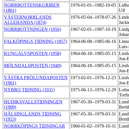
NORRBOTTENSKURIREN
1976-01-01--1982-10-05
Lidh
(1861)
Ulf
VÄSTERNORRLANDS
1976-05-04--1978-07-26
Linde
ALLEHANDA (1874)
Jack
NORRBOTTNINGEN (1956)
1967-02-01--1987-10-19
Lindg
Joha
FALKÖPINGS TIDNING (1857)
1964-06-08--1985-06-16
Linna
Lars
KUNGÄLVSPOSTEN (1958)
1964-06-18--1985-05-15
Liss
Jon-
MÖLNDALSPOSTEN (1949)
1964-06-18--1985-05-15
Liss
Jon-
VÄSTRA FRÖLUNDAPOSTEN
1973-02-01--1976-12-23
Liss
(1961)
Jon-
NYBRO TIDNING (1931)
1975-06-13--1976-12-29
Lofne
Torf
HUDIKSVALLSTIDNINGEN
1967-05-30--1979-03-31
Lund
(1909)
Berti
HÄLSINGLANDS TIDNING
1967-05-30--1979-03-31
Lund
(1953)
Berti
NORRKÖPINGS TIDNINGAR
1960-01-02--1979-10-31
Lund