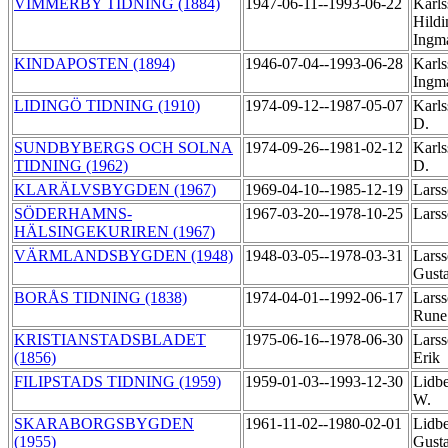
VIMMERBY TIDNING (1884)
1947-06-11--1993-06-22
Karls
Hildi
Ingm
KINDAPOSTEN (1894)
1946-07-04--1993-06-28
Karls
Ingm
LIDINGÖ TIDNING (1910)
1974-09-12--1987-05-07
Karls
D.
SUNDBYBERGS OCH SOLNA
1974-09-26--1981-02-12
Karls
TIDNING (1962)
D.
KLARÄLVSBYGDEN (1967)
1969-04-10--1985-12-19
Larss
SÖDERHAMNS-
1967-03-20--1978-10-25
Larss
HÄLSINGEKURIREN (1967)
VÄRMLANDSBYGDEN (1948)
1948-03-05--1978-03-31
Larss
Gust
BORÅS TIDNING (1838)
1974-04-01--1992-06-17
Larss
Run
KRISTIANSTADSBLADET
1975-06-16--1978-06-30
Larss
(1856)
Erik
FILIPSTADS TIDNING (1959)
1959-01-03--1993-12-30
Lidbe
W.
SKARABORGSBYGDEN
1961-11-02--1980-02-01
Lidbe
(1955)
Gust