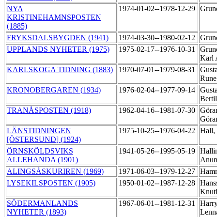
NYA
1974-01-02--1978-12-29
Grund
KRISTINEHAMNSPOSTEN
(1885)
FRYKSDALSBYGDEN (1941)
1974-03-30--1980-02-12
Grun
UPPLANDS NYHETER (1975)
1975-02-17--1976-10-31
Grun
Karl
KARLSKOGA TIDNING (1883)
1970-07-01--1979-08-31
Gusta
Run
KRONOBERGAREN (1934)
1976-02-04--1977-09-14
Gusta
Berti
TRANÅSPOSTEN (1918)
1962-04-16--1981-07-30
Göran
Gör
LÄNSTIDNINGEN
1975-10-25--1976-04-22
Hall
[ÖSTERSUND] (1924)
ÖRNSKÖLDSVIKS
1941-05-26--1995-05-19
Halli
ALLEHANDA (1901)
Anu
ALINGSÅSKURIREN (1969)
1971-06-03--1979-12-27
Hamm
LYSEKILSPOSTEN (1905)
1950-01-02--1987-12-28
Hans
Knu
SÖDERMANLANDS
1967-06-01--1981-12-31
Harry
NYHETER (1893)
Lenn