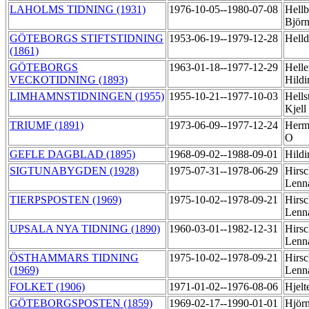
LAHOLMS TIDNING (1931)
1976-10-05--1980-07-08
Hellb
Björ
GÖTEBORGS STIFTSTIDNING
1953-06-19--1979-12-28
Helld
(1861)
GÖTEBORGS
1963-01-18--1977-12-29
Helle
VECKOTIDNING (1893)
Hild
LIMHAMNSTIDNINGEN (1955)
1955-10-21--1977-10-03
Hells
Kjell
TRIUMF (1891)
1973-06-09--1977-12-24
Herm
O
GEFLE DAGBLAD (1895)
1968-09-02--1988-09-01
Hildi
SIGTUNABYGDEN (1928)
1975-07-31--1978-06-29
Hirsc
Lenn
TIERPSPOSTEN (1969)
1975-10-02--1978-09-21
Hirsc
Lenn
UPSALA NYA TIDNING (1890)
1960-03-01--1982-12-31
Hirsc
Lenn
ÖSTHAMMARS TIDNING
1975-10-02--1978-09-21
Hirsc
(1969)
Lenn
FOLKET (1906)
1971-01-02--1976-08-06
Hjelt
GÖTEBORGSPOSTEN (1859)
1969-02-17--1990-01-01
Hjörn