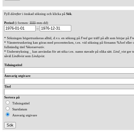
Fyll
därefter
i önskad sökning och klicka på
Sök
.
Period
(i formen: åååå-mm-dd)
--
* Sökningen högertrunkeras alltid, d.v.s. en söknng på
Fred
ger träff på allt som börjar på
Fr
* Vänstertrunkering kan göras med procenttecken, t.ex. vid sökning på förnamn
%Joel
eller 
fullständig titel
%konservativ
.
* Understrykning _ kan användas för att söka t.ex. namn stavade på olika sätt.
Lind_vist
ger t
såväl
Lindkvist
som
Lindqvist
.
Tidningstitel
Ansvarig utgivare
Titel
Sortera på
Tidningstitel
Startdatum
Ansvarig utgivare