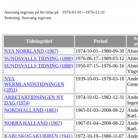
Ansvarig utgivare på för titlar på 1976-01-01- -1976-12-31
Sortering: Ansvarig utgivare
An
Tidningstitel
Period
u
NYA NORRLAND (1907)
1974-10-01--1980-09-30
Alsin
SUNDSVALLS TIDNING (1880)
1976-06-17--1989-03-12
Alstr
SUNDSVALLS TIDNING (1880)
1950-07-15--1976-06-16
Alstr
Yngv
NYA
1939-10-03--1978-03-18
Ander
WERMLANDSTIDNINGEN
Gust
(1851)
ARBETARTIDNINGEN NY
1974-10-02--1982-12-31
Ande
DAG (1974)
Inge
NORDHALLAND (1883)
1965-01-03--2008-08-22
Ande
Karl
NORRA HALLAND (1967)
1967-01-04--2008-08-22
Ande
Karl
KARLSKOGAKURIREN (1941)
1972-10-19--1980-11-07
Ande