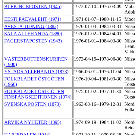
BLEKINGEPOSTEN (1945)
1972-07-10--1976-03-09
Mobe
Adol
EESTI PÄEVALEHT (1971)
1971-01-07--1980-11-15
Moor
AVESTA TIDNING (1882)
1976-01-03--1984-03-31
Nilss
SALA ALLEHANDA (1880)
1976-01-02--1984-04-01
Nilss
FAGERSTAPOSTEN (1943)
1976-01-01--1984-03-30
Nilss
Lenna
Vald
VÄSTERBOTTENSKURIREN
1973-04-15--1978-06-30
Nilss
(1900)
YSTADS ALLEHANDA (1873)
1966-06-01--1976-11-04
Nilss
FOLKBLADET ÖSTGÖTEN
1976-10-04--1981-09-30
Nilss
(1966)
Tors
FOLKBLADET ÖSTGÖTEN
1975-01-02--1977-11-30
Nilss
FINSPÅNGSEDITIONEN (1974)
Tors
SVENSKA POSTEN (1873)
1963-08-16--1979-12-31
Nord
Folk
ARVIKA NYHETER (1895)
1974-09-19--1984-11-02
Nord
Reid
HÄRJEDALEN (1944)
1971-10-11--1979-06-28
Nord