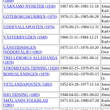
(1884)
VÄRNAMO NYHETER (1930)
1967-05-30--1981-11-18
Johan
Karl
GÖTEBORGSKURIREN (1976)
1976-11-26--1985-06-28
Johan
Karl
UDDEVALLAPOSTEN (1976)
1976-09-23--1984-12-31
Johan
Karl
VÄSTERBYGDEN (1949)
1966-11-11--1984-12-21
Johan
Karl
LÄNSTIDNINGEN
1975-11-17--1976-10-20
Johan
[SÖDERTÄLJE] (1963)
Owe
TRELLEBORGS ALLEHANDA
1971-06-16--1991-06-11
Johns
(1876)
STRÖMSTADS TIDNING (1920)
1969-02-25--1979-05-16
Jonss
BOHUSLÄNINGEN (1878)
1959-01-02--1979-05-15
Jonss
O.
VETLANDAPOSTEN (1893)
1952-03-28--1977-11-14
Jonss
Axel
HJO TIDNING (1885)
1948-04-02--1981-06-02
Jönss
SMÅLANDS FOLKBLAD
1971-03-24--1980-07-28
Karls
(1901)
Gör