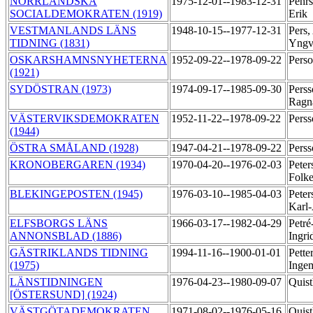
NORRLÄNDSKA
1975-12-01--1983-12-31
Pehrs
SOCIALDEMOKRATEN (1919)
Erik
VESTMANLANDS LÄNS
1948-10-15--1977-12-31
Pers,
TIDNING (1831)
Yng
OSKARSHAMNSNYHETERNA
1952-09-22--1978-09-22
Pers
(1921)
SYDÖSTRAN (1973)
1974-09-17--1985-09-30
Perss
Ragn
VÄSTERVIKSDEMOKRATEN
1952-11-22--1978-09-22
Pers
(1944)
ÖSTRA SMÅLAND (1928)
1947-04-21--1978-09-22
Pers
KRONOBERGAREN (1934)
1970-04-20--1976-02-03
Peter
Folk
BLEKINGEPOSTEN (1945)
1976-03-10--1985-04-03
Peter
Karl
ELFSBORGS LÄNS
1966-03-17--1982-04-29
Petré
ANNONSBLAD (1886)
Ingri
GÄSTRIKLANDS TIDNING
1994-11-16--1900-01-01
Pette
(1975)
Inge
LÄNSTIDNINGEN
1976-04-23--1980-09-07
Quis
[ÖSTERSUND] (1924)
VÄSTGÖTADEMOKRATEN
1971-08-02--1976-05-16
Quist