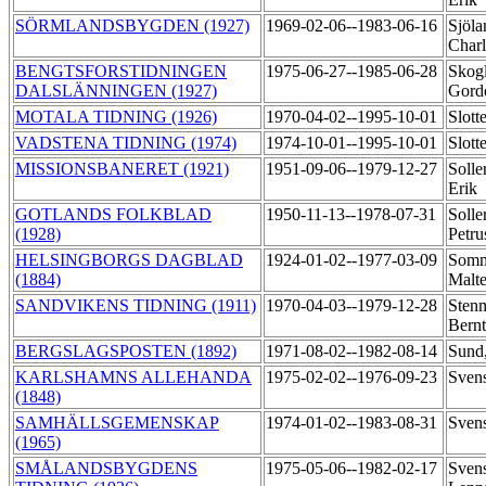
SÖRMLANDSBYGDEN (1927)
1969-02-06--1983-06-16
Sjöla
Char
BENGTSFORSTIDNINGEN
1975-06-27--1985-06-28
Skog
DALSLÄNNINGEN (1927)
Gor
MOTALA TIDNING (1926)
1970-04-02--1995-10-01
Slott
VADSTENA TIDNING (1974)
1974-10-01--1995-10-01
Slott
MISSIONSBANERET (1921)
1951-09-06--1979-12-27
Solle
Erik
GOTLANDS FOLKBLAD
1950-11-13--1978-07-31
Solle
(1928)
Petru
HELSINGBORGS DAGBLAD
1924-01-02--1977-03-09
Somm
(1884)
Malt
SANDVIKENS TIDNING (1911)
1970-04-03--1979-12-28
Sten
Bern
BERGSLAGSPOSTEN (1892)
1971-08-02--1982-08-14
Sund
KARLSHAMNS ALLEHANDA
1975-02-02--1976-09-23
Sven
(1848)
SAMHÄLLSGEMENSKAP
1974-01-02--1983-08-31
Sven
(1965)
SMÅLANDSBYGDENS
1975-05-06--1982-02-17
Svens