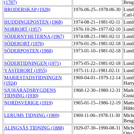
(1787)
Beng
BRODERSKAP (1928)
1976-06-25--1978-06-30
Lund
Carl-
HUDDINGEPOSTEN (1968)
1974-08-21--1981-02-11
Lund
NORRORT (1957)
1976-10-29--1977-02-10
Lund
SÖDERNYHETERNA (1967)
1974-08-21--1981-02-11
Lund
SÖDERORT (1976)
1976-01-29--1981-02-18
Lund
SÖDERPOSTEN (1968)
1973-01-10--1981-02-18
Lund
SÖDERTIDNINGEN (1971)
1975-05-22--1981-02-18
Lund
VÄSTERORT (1955)
1975-11-12--1981-02-11
Lund
MARIESTADSTIDNINGEN
1969-04-01--1979-12-14
Lundk
(1924)
Harr
SJUHÄRADSBYGDENS
1968-12-30--1980-12-31
Mark
TIDNING (1930)
Gust
NORDSVERIGE (1919)
1965-01-15--1986-12-19
Matts
Hild
LERUMS TIDNING (1969)
1969-11-06--1978-11-30
Miche
Beng
ALINGSÅS TIDNING (1888)
1929-07-30--1990-08-31
Miche
Otto