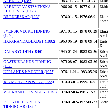
ARBETET (1887)
1963-11-17--1977-01-31
Ekbl
ARBETET VÄSTSVENSKA
1966-06-15--1977-01-31
Ekbl
EDITIONEN (1966)
BRODERSKAP (1928)
1974-01-15--1976-06-01
Ekst
Söre
SVENSK VECKOTIDNING
1971-01-15--1978-06-29
Elmqu
(1940)
Axel
HAPARANDABLADET (1882)
1963-06-19--1978-09-14
Engs
Knut 
DALABYGDEN (1946)
1945-01-24--1983-05-26
Erics
Axel
GÄSTRIKLANDS TIDNING
1975-08-07--1983-05-26
Erics
(1975)
Axel
UPPLANDS NYHETER (1975)
1976-11-01--1983-05-26
Erics
Axel
JÖNKÖPINGSPOSTEN (1865)
1970-03-01--1999-10-01
Fredr
Stig
VÄRNAMOTIDNINGEN (1946)
1970-02-03--1981-12-31
Fredr
Stig
POST- OCH INRIKES
1970-01-02--1977-06-23
Gier
TIDNINGAR (1821)