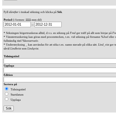
Fyll
därefter
i önskad sökning och klicka på
Sök
.
Period
(i formen: åååå-mm-dd)
--
* Sökningen högertrunkeras alltid, d.v.s. en söknng på
Fred
ger träff på allt som börjar på
Fr
* Vänstertrunkering kan göras med procenttecken, t.ex. vid sökning på förnamn
%Joel
eller 
fullständig titel
%konservativ
.
* Understrykning _ kan användas för att söka t.ex. namn stavade på olika sätt.
Lind_vist
ger t
såväl
Lindkvist
som
Lindqvist
.
Tidningstitel
Upplaga
Edition
Sortera på
Tidningstitel
Startdatum
Upplaga