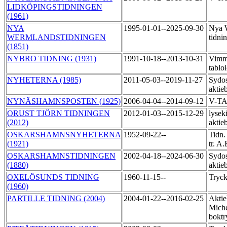
LIDKÖPINGSTIDNINGEN
(1961)
NYA
1995-01-01--2025-09-30
Nya 
WERMLANDSTIDNINGEN
tidni
(1851)
NYBRO TIDNING (1931)
1991-10-18--2013-10-31
Vimme
tablo
NYHETERNA (1985)
2011-05-03--2019-11-27
Sydos
aktie
NYNÄSHAMNSPOSTEN (1925)
2006-04-04--2014-09-12
V-T
ORUST TJÖRN TIDNINGEN
2012-01-03--2015-12-29
lyseki
(2012)
akti
OSKARSHAMNSNYHETERNA
1952-09-22--
Tidn.
(1921)
tr. A
OSKARSHAMNSTIDNINGEN
2002-04-18--2024-06-30
Sydos
(1880)
aktie
OXELÖSUNDS TIDNING
1960-11-15--
Tryck
(1960)
PARTILLE TIDNING (2004)
2004-01-22--2016-02-25
Aktie
Miche
boktr