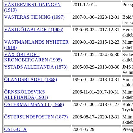
VÄSTERVIKSTIDNINGEN
2011-12-01--
Pres
(1919)
VÄSTERÅS TIDNING (1997)
2007-01-06--2023-12-01
Bold
tryck
VÄSTGÖTABLADET (1906)
1996-09-02--2017-12-31
Heren
aktie
VÄSTMANLANDS NYHETER
2009-01-02--2015-12-23
Mittm
(1918)
aktie
VÄXJÖBLADET
2012-01-05--2024-06-30
Sydos
KRONOBERGAREN (1995)
aktie
YSTADS ALLEHANDA (1873)
2005-09-29--2013-03-30
JMS R
Velli
ÖLANDSBLADET (1868)
1995-01-03--2013-10-31
Vimme
tablo
ÖRNSKÖLDSVIKS
2006-11-01--2017-10-31
Mittm
ALLEHANDA (1901)
akti
ÖSTERMALMSNYTT (1968)
2007-01-06--2018-01-27
Bold
Tryck
ÖSTERSUNDSPOSTEN (1877)
2006-08-17--2020-12-31
Mittm
aktie
ÖSTGÖTA
2004-05-29--
Press