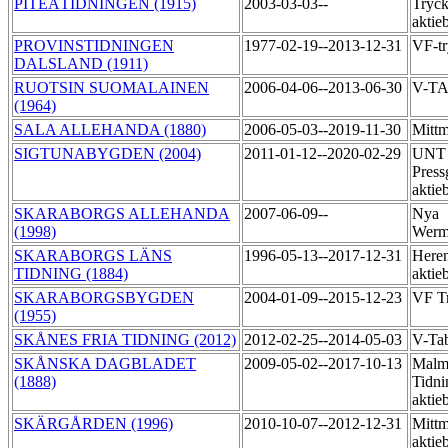
PITEÅTIDNINGEN (1915)
2003-03-03--
Tryck
aktie
PROVINSTIDNINGEN
1977-02-19--2013-12-31
VF-t
DALSLAND (1911)
RUOTSIN SUOMALAINEN
2006-04-06--2013-06-30
V-T
(1964)
SALA ALLEHANDA (1880)
2006-05-03--2019-11-30
Mittm
SIGTUNABYGDEN (2004)
2011-01-12--2020-02-29
UNT 
Press
aktie
SKARABORGS ALLEHANDA
2007-06-09--
Nya
(1998)
Werm
SKARABORGS LÄNS
1996-05-13--2017-12-31
Heren
TIDNING (1884)
aktie
SKARABORGSBYGDEN
2004-01-09--2015-12-23
VF T
(1955)
SKÅNES FRIA TIDNING (2012)
2012-02-25--2014-05-03
V-Ta
SKÅNSKA DAGBLADET
2009-05-02--2017-10-13
Malm
(1888)
Tidni
aktie
SKÄRGÅRDEN (1996)
2010-10-07--2012-12-31
Mittm
aktie