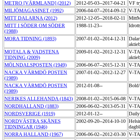
METRO [VÄRMLAND] (2012)
2012-05-03--2017-04-21
VF tr
MILJÖMAGASINET (1992)
2006-04-07--2014-09-12
V-T
MITT DALARNA (2012)
2012-12-05--2018-02-11
MittM
MITT I SÖDER OM SÖDER
1988-11-23--
Idrot
(1988)
MORA TIDNING (1893)
2007-01-02--2014-12-31
Dalar
aktie
MOTALA & VADSTENA
2009-01-02--2012-12-31
V-TA
TIDNING (2009)
aktie
MÖLNDALSPOSTEN (1949)
2006-06-07--2015-12-31
V-T
NACKA VÄRMDÖ POSTEN
2007-01-02--2012-12-27
V-T
(1989)
NACKA VÄRMDÖ POSTEN
2012-01-08--
Bol
(1989)
NERIKES ALLEHANDA (1843)
2008-01-02--2015-06-08
V-T
NORDHALLAND (1883)
2006-06-02--2013-05-31
V-T
NORDSVERIGE (1919)
2012-01-12--
Daily
NORDVÄSTRA SKÅNES
2002-09-20--2014-10-10
Helsi
TIDNINGAR (1946)
dagbl
NORRA HALLAND (1967)
2006-06-02--2012-03-30
V-T