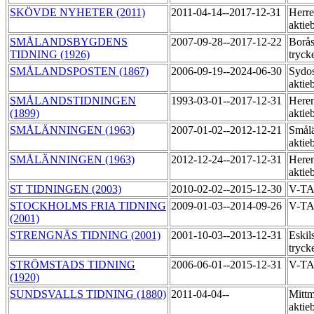
SKÖVDE NYHETER (2011)
2011-04-14--2017-12-31
Herre
aktie
SMÅLANDSBYGDENS
2007-09-28--2017-12-22
Borås
TIDNING (1926)
tryck
SMÅLANDSPOSTEN (1867)
2006-09-19--2024-06-30
Sydos
aktie
SMÅLANDSTIDNINGEN
1993-03-01--2017-12-31
Heren
(1899)
aktie
SMÅLÄNNINGEN (1963)
2007-01-02--2012-12-21
Smål
aktie
SMÅLÄNNINGEN (1963)
2012-12-24--2017-12-31
Heren
aktie
ST TIDNINGEN (2003)
2010-02-02--2015-12-30
V-T
STOCKHOLMS FRIA TIDNING
2009-01-03--2014-09-26
V-T
(2001)
STRENGNÄS TIDNING (2001)
2001-10-03--2013-12-31
Eskil
tryck
STRÖMSTADS TIDNING
2006-06-01--2015-12-31
V-T
(1920)
SUNDSVALLS TIDNING (1880)
2011-04-04--
Mittm
aktie