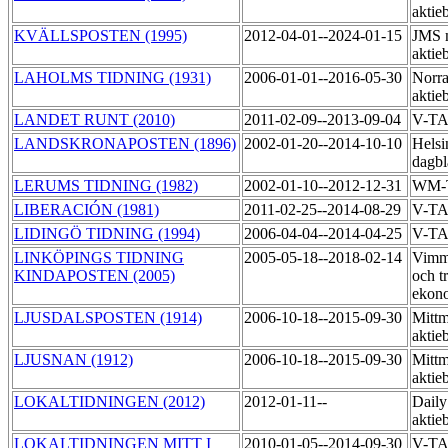
aktie
KVÄLLSPOSTEN (1995)
2012-04-01--2024-01-15
JMS 
aktie
LAHOLMS TIDNING (1931)
2006-01-01--2016-05-30
Norra
aktie
LANDET RUNT (2010)
2011-02-09--2013-09-04
V-T
LANDSKRONAPOSTEN (1896)
2002-01-20--2014-10-10
Helsi
dagbl
LERUMS TIDNING (1982)
2002-01-10--2012-12-31
WM-
LIBERACIÓN (1981)
2011-02-25--2014-08-29
V-T
LIDINGÖ TIDNING (1994)
2006-04-04--2014-04-25
V-T
LINKÖPINGS TIDNING
2005-05-18--2018-02-14
Vimme
KINDAPOSTEN (2005)
och t
ekon
LJUSDALSPOSTEN (1914)
2006-10-18--2015-09-30
Mittm
akti
LJUSNAN (1912)
2006-10-18--2015-09-30
Mittm
aktie
LOKALTIDNINGEN (2012)
2012-01-11--
Daily
aktie
LOKALTIDNINGEN MITT I
2010-01-05--2014-09-30
V-T