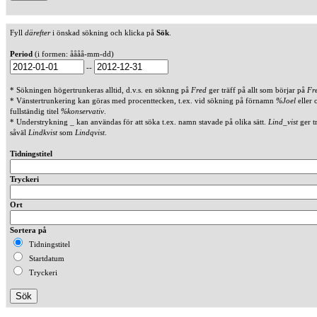
Fyll
därefter
i önskad sökning och klicka på
Sök
.
Period
(i formen: åååå-mm-dd)
--
* Sökningen högertrunkeras alltid, d.v.s. en söknng på
Fred
ger träff på allt som börjar på
Fr
* Vänstertrunkering kan göras med procenttecken, t.ex. vid sökning på förnamn
%Joel
eller 
fullständig titel
%konservativ
.
* Understrykning _ kan användas för att söka t.ex. namn stavade på olika sätt.
Lind_vist
ger t
såväl
Lindkvist
som
Lindqvist
.
Tidningstitel
Tryckeri
Ort
Sortera på
Tidningstitel
Startdatum
Tryckeri