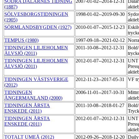
SÖDRA DALARNES TIDNING
2007-01-02--2014-12-31
Dalar
(1887)
aktie
SÖLVESBORGSTIDNINGEN
1998-01-02--2019-09-30
Sydos
(1905)
aktie
SÖRMLANDSBYGDEN (1927)
2010-01-07--2015-12-23
Eskil
tryck
TEMPUS (1980)
1997-09-18--2021-02-12
Norra
TIDNINGEN LILJEHOLMEN
2011-10-08--2012-12-31
Bold
ÄLVSJÖ (2011)
tryck
TIDNINGEN LILJEHOLMEN
2012-01-07--2012-12-31
UNT 
ÄLVSJÖ (2011)
Press
aktie
TIDNINGEN VÄSTSVERIGE
2012-11-23--2017-05-31
VF tr
(2012)
TIDNINGEN
2006-11-01--2017-10-31
Mittm
ÅNGERMANLAND (2000)
aktie
TIDNINGEN ÅRSTA
2011-10-08--2018-01-27
Bold
ENSKEDE (2011)
Tryck
TIDNINGEN ÅRSTA
2012-01-07--2012-12-31
UNT 
ENSKEDE (2011)
Press
aktie
TOTALT UMEÅ (2012)
2012-09-26--2018-12-20
Daily