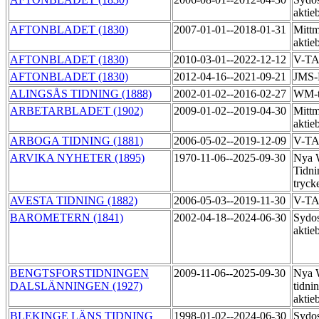
aktie
AFTONBLADET (1830)
2007-01-01--2018-01-31
Mittm
aktie
AFTONBLADET (1830)
2010-03-01--2022-12-12
V-T
AFTONBLADET (1830)
2012-04-16--2021-09-21
JMS-
ALINGSÅS TIDNING (1888)
2002-01-02--2016-02-27
WM-t
ARBETARBLADET (1902)
2009-01-02--2019-04-30
Mittm
aktie
ARBOGA TIDNING (1881)
2006-05-02--2019-12-09
V-T
ARVIKA NYHETER (1895)
1970-11-06--2025-09-30
Nya 
Tidni
tryck
AVESTA TIDNING (1882)
2006-05-03--2019-11-30
V-T
BAROMETERN (1841)
2002-04-18--2024-06-30
Sydos
aktie
BENGTSFORSTIDNINGEN
2009-11-06--2025-09-30
Nya 
DALSLÄNNINGEN (1927)
tidni
aktie
BLEKINGE LÄNS TIDNING
1998-01-02--2024-06-30
Sydos