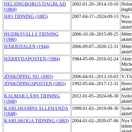
HELSINGBORGS DAGBLAD
2002-01-20--2014-10-10
Helsi
(1884)
dagbl
HJO TIDNING (1885)
2007-04-17--2024-09-13
Nya
Werm
aktie
HUDIKSVALLS TIDNING
2006-10-18--2015-09-25
Mittm
(1986)
aktie
HÄRJEDALEN (1944)
2006-09-07--2020-12-31
Mittm
aktie
HÄRRYDAPOSTEN (1984)
1984-05-09--2016-02-24
Aktie
Miche
boktr
JÖNKÖPING NU (2005)
2006-04-01--2013-10-03
V-T
JÖNKÖPINGSPOSTEN (1865)
1992-05-04--2017-12-31
Heren
aktie
KALMAR LÄNS TIDNING
2012-01-05--2024-06-30
Sydos
(1948)
aktie
KARLSHAMNS ALLEHANDA
1998-01-02--2019-09-30
Sydos
(1848)
aktie
KARLSKOGA TIDNING (1883)
2004-01-02--2020-07-06
Nya 
tidni
aktie