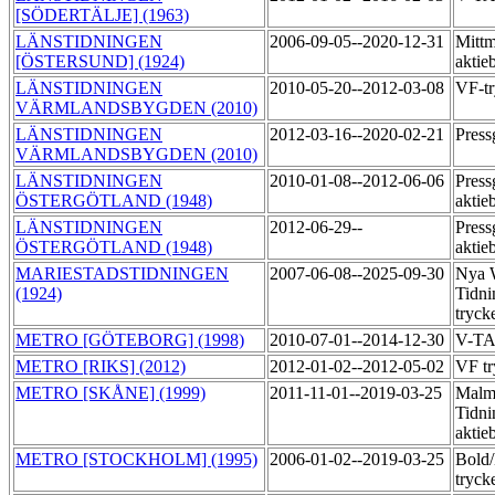
[SÖDERTÄLJE] (1963)
LÄNSTIDNINGEN
2006-09-05--2020-12-31
Mittm
[ÖSTERSUND] (1924)
aktie
LÄNSTIDNINGEN
2010-05-20--2012-03-08
VF-tr
VÄRMLANDSBYGDEN (2010)
LÄNSTIDNINGEN
2012-03-16--2020-02-21
Press
VÄRMLANDSBYGDEN (2010)
LÄNSTIDNINGEN
2010-01-08--2012-06-06
Press
ÖSTERGÖTLAND (1948)
aktie
LÄNSTIDNINGEN
2012-06-29--
Press
ÖSTERGÖTLAND (1948)
aktie
MARIESTADSTIDNINGEN
2007-06-08--2025-09-30
Nya 
(1924)
Tidni
tryck
METRO [GÖTEBORG] (1998)
2010-07-01--2014-12-30
V-TA
METRO [RIKS] (2012)
2012-01-02--2012-05-02
VF tr
METRO [SKÅNE] (1999)
2011-11-01--2019-03-25
Malm
Tidni
aktie
METRO [STOCKHOLM] (1995)
2006-01-02--2019-03-25
Bold
tryck