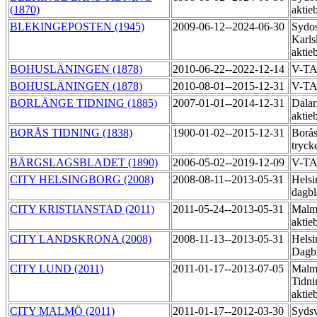
(1870)
aktie
BLEKINGEPOSTEN (1945)
2009-06-12--2024-06-30
Sydos
Karls
aktie
BOHUSLÄNINGEN (1878)
2010-06-22--2022-12-14
V-T
BOHUSLÄNINGEN (1878)
2010-08-01--2015-12-31
V-TA
BORLÄNGE TIDNING (1885)
2007-01-01--2014-12-31
Dalar
aktie
BORÅS TIDNING (1838)
1900-01-02--2015-12-31
Borås
tryck
BÄRGSLAGSBLADET (1890)
2006-05-02--2019-12-09
V-T
CITY HELSINGBORG (2008)
2008-08-11--2013-05-31
Helsi
dagbl
CITY KRISTIANSTAD (2011)
2011-05-24--2013-05-31
Malmö
akti
CITY LANDSKRONA (2008)
2008-11-13--2013-05-31
Helsi
Dagb
CITY LUND (2011)
2011-01-17--2013-07-05
Malm
Tidni
aktie
CITY MALMÖ (2011)
2011-01-17--2012-03-30
Syds