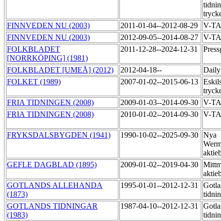
tidni
tryck
FINNVEDEN NU (2003)
2011-01-04--2012-08-29
V-T
FINNVEDEN NU (2003)
2012-09-05--2014-08-27
V-T
FOLKBLADET
2011-12-28--2024-12-31
Pres
[NORRKÖPING] (1981)
FOLKBLADET [UMEÅ] (2012)
2012-04-18--
Daily
FOLKET (1989)
2007-01-02--2015-06-13
Eskil
tryck
FRIA TIDNINGEN (2008)
2009-01-03--2014-09-30
V-T
FRIA TIDNINGEN (2008)
2010-01-02--2014-09-30
V-TA
FRYKSDALSBYGDEN (1941)
1990-10-02--2025-09-30
Nya
Werm
aktie
GEFLE DAGBLAD (1895)
2009-01-02--2019-04-30
Mittm
aktie
GOTLANDS ALLEHANDA
1995-01-01--2012-12-31
Gotla
(1873)
tidni
GOTLANDS TIDNINGAR
1987-04-10--2012-12-31
Gotla
(1983)
tidni