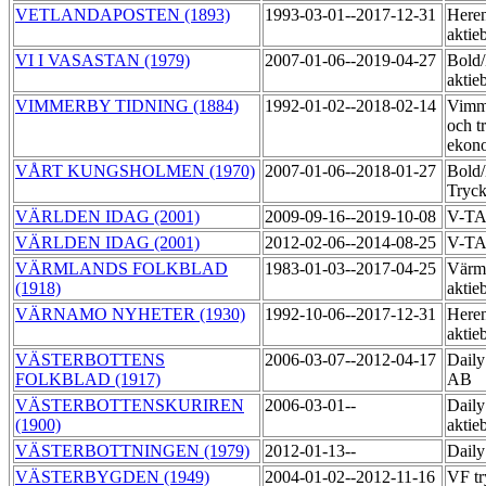
VETLANDAPOSTEN (1893)
1993-03-01--2017-12-31
Heren
aktie
VI I VASASTAN (1979)
2007-01-06--2019-04-27
Bold
aktie
VIMMERBY TIDNING (1884)
1992-01-02--2018-02-14
Vimme
och t
ekon
VÅRT KUNGSHOLMEN (1970)
2007-01-06--2018-01-27
Bold
Tryck
VÄRLDEN IDAG (2001)
2009-09-16--2019-10-08
V-T
VÄRLDEN IDAG (2001)
2012-02-06--2014-08-25
V-T
VÄRMLANDS FOLKBLAD
1983-01-03--2017-04-25
Värml
(1918)
aktie
VÄRNAMO NYHETER (1930)
1992-10-06--2017-12-31
Heren
aktie
VÄSTERBOTTENS
2006-03-07--2012-04-17
Daily
FOLKBLAD (1917)
AB
VÄSTERBOTTENSKURIREN
2006-03-01--
Daily
(1900)
aktie
VÄSTERBOTTNINGEN (1979)
2012-01-13--
Daily
VÄSTERBYGDEN (1949)
2004-01-02--2012-11-16
VF tr