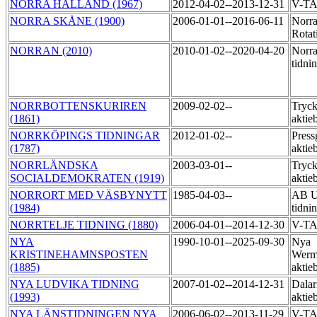
NORRA HALLAND (1967)
2012-04-02--2013-12-31
V-T
NORRA SKÅNE (1900)
2006-01-01--2016-06-11
Norr
Rotat
NORRAN (2010)
2010-01-02--2020-04-20
Norra
tidni
NORRBOTTENSKURIREN
2009-02-02--
Tryck
(1861)
aktie
NORRKÖPINGS TIDNINGAR
2012-01-02--
Press
(1787)
aktie
NORRLÄNDSKA
2003-03-01--
Tryck
SOCIALDEMOKRATEN (1919)
aktie
NORRORT MED VÄSBYNYTT
1985-04-03--
AB U
(1984)
tidni
NORRTELJE TIDNING (1880)
2006-04-01--2014-12-30
V-T
NYA
1990-10-01--2025-09-30
Nya
KRISTINEHAMNSPOSTEN
Werm
(1885)
aktie
NYA LUDVIKA TIDNING
2007-01-02--2014-12-31
Dalar
(1993)
aktie
NYA LÄNSTIDNINGEN NYA
2006-06-02--2013-11-29
V-T