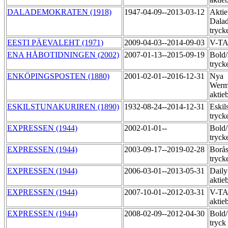
DALADEMOKRATEN (1918)
1947-04-09--2013-03-12
Aktie
Dala
tryck
EESTI PÄEVALEHT (1971)
2009-04-03--2014-09-03
V-T
ENA HÅBOTIDNINGEN (2002)
2007-01-13--2015-09-19
Bold
tryck
ENKÖPINGSPOSTEN (1880)
2001-02-01--2016-12-31
Nya
Werm
aktie
ESKILSTUNAKURIREN (1890)
1932-08-24--2014-12-31
Eskil
tryck
EXPRESSEN (1944)
2002-01-01--
Bold
tryck
EXPRESSEN (1944)
2003-09-17--2019-02-28
Borås
tryck
EXPRESSEN (1944)
2006-03-01--2013-05-31
Daily
aktie
EXPRESSEN (1944)
2007-10-01--2012-03-31
V-TA
aktie
EXPRESSEN (1944)
2008-02-09--2012-04-30
Bold
tryck