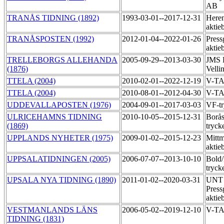
AB
TRANÅS TIDNING (1892)
1993-03-01--2017-12-31
Heren
aktie
TRANÅSPOSTEN (1992)
2012-01-04--2022-01-26
Press
aktie
TRELLEBORGS ALLEHANDA
2005-09-29--2013-03-30
JMS R
(1876)
Velli
TTELA (2004)
2010-02-01--2022-12-19
V-T
TTELA (2004)
2010-08-01--2012-04-30
V-TA
UDDEVALLAPOSTEN (1976)
2004-09-01--2017-03-03
VF-tr
ULRICEHAMNS TIDNING
2010-10-05--2015-12-31
Borås
(1869)
tryck
UPPLANDS NYHETER (1975)
2009-01-02--2015-12-23
Mittm
aktie
UPPSALATIDNINGEN (2005)
2006-07-07--2013-10-10
Bold
tryck
UPSALA NYA TIDNING (1890)
2011-01-02--2020-03-31
UNT 
Press
aktie
VESTMANLANDS LÄNS
2006-05-02--2019-12-10
V-T
TIDNING (1831)