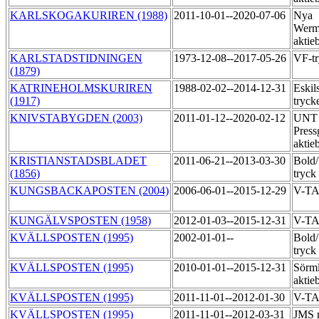
KARLSKOGAKURIREN (1988)
2011-10-01--2020-07-06
Nya
Werm
aktie
KARLSTADSTIDNINGEN
1973-12-08--2017-05-26
VF-t
(1879)
KATRINEHOLMSKURIREN
1988-02-02--2014-12-31
Eskil
(1917)
tryck
KNIVSTABYGDEN (2003)
2011-01-12--2020-02-12
UNT 
Press
aktie
KRISTIANSTADSBLADET
2011-06-21--2013-03-30
Bold
(1856)
tryck
KUNGSBACKAPOSTEN (2004)
2006-06-01--2015-12-29
V-T
KUNGÄLVSPOSTEN (1958)
2012-01-03--2015-12-31
V-TA
KVÄLLSPOSTEN (1995)
2002-01-01--
Bold
tryck
KVÄLLSPOSTEN (1995)
2010-01-01--2015-12-31
Sörml
aktie
KVÄLLSPOSTEN (1995)
2011-11-01--2012-01-30
V-TA
KVÄLLSPOSTEN (1995)
2011-11-01--2012-03-31
JMS 