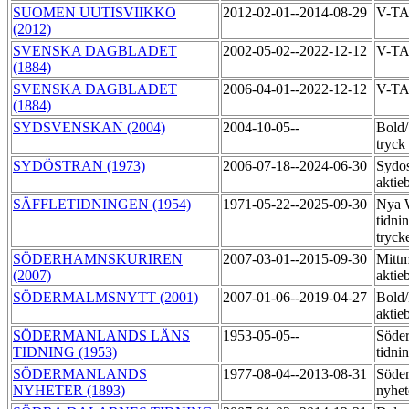
SUOMEN UUTISVIIKKO
2012-02-01--2014-08-29
V-T
(2012)
SVENSKA DAGBLADET
2002-05-02--2022-12-12
V-T
(1884)
SVENSKA DAGBLADET
2006-04-01--2022-12-12
V-T
(1884)
SYDSVENSKAN (2004)
2004-10-05--
Bold
tryck
SYDÖSTRAN (1973)
2006-07-18--2024-06-30
Sydos
aktie
SÄFFLETIDNINGEN (1954)
1971-05-22--2025-09-30
Nya 
tidni
tryck
SÖDERHAMNSKURIREN
2007-03-01--2015-09-30
Mittm
(2007)
aktie
SÖDERMALMSNYTT (2001)
2007-01-06--2019-04-27
Bold
aktie
SÖDERMANLANDS LÄNS
1953-05-05--
Söder
TIDNING (1953)
tidni
SÖDERMANLANDS
1977-08-04--2013-08-31
Söde
NYHETER (1893)
nyhet