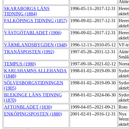
Akti
SKARABORGS LÄNS
1996-05-13--2017-12-31
Heren
TIDNING (1884)
aktie
FALKÖPINGS TIDNING (1857)
1996-09-02--2017-12-31
Heren
aktie
VÄSTGÖTABLADET (1906)
1996-09-02--2017-12-31
Heren
aktie
VÄRMLANDSBYGDEN (1948)
1996-12-13--2010-05-12
VF-tr
TRANÅSPOSTEN (1992)
1997-05-28--2011-12-31
Aktie
Smål
TEMPUS (1980)
1997-09-18--2021-02-12
Norra
KARLSHAMNS ALLEHANDA
1998-01-02--2019-09-30
Sydos
(1848)
aktie
SÖLVESBORGSTIDNINGEN
1998-01-02--2019-09-30
Sydos
(1905)
aktie
BLEKINGE LÄNS TIDNING
1998-01-02--2024-06-30
Sydos
(1870)
aktie
AFTONBLADET (1830)
1999-04-05--2021-09-21
Roto
ENKÖPINGSPOSTEN (1880)
2001-02-01--2016-12-31
Nya
Werm
aktie