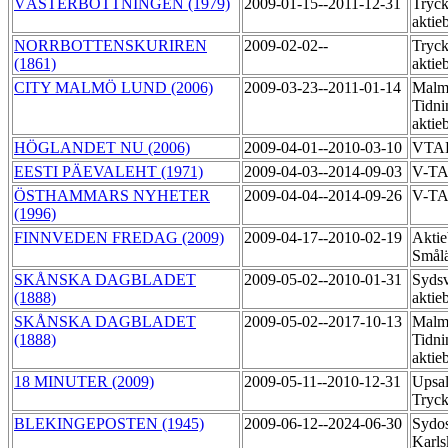
VÄSTERBOTTNINGEN (1979)
2009-01-15--2011-12-31
Tryck
aktie
NORRBOTTENSKURIREN
2009-02-02--
Tryck
(1861)
aktie
CITY MALMÖ LUND (2006)
2009-03-23--2011-01-14
Malm
Tidni
aktie
HÖGLANDET NU (2006)
2009-04-01--2010-03-10
VTA
EESTI PÄEVALEHT (1971)
2009-04-03--2014-09-03
V-T
ÖSTHAMMARS NYHETER
2009-04-04--2014-09-26
V-T
(1996)
FINNVEDEN FREDAG (2009)
2009-04-17--2010-02-19
Aktie
Smål
SKÅNSKA DAGBLADET
2009-05-02--2010-01-31
Sydsv
(1888)
aktie
SKÅNSKA DAGBLADET
2009-05-02--2017-10-13
Malm
(1888)
Tidni
aktie
18 MINUTER (2009)
2009-05-11--2010-12-31
Upsal
Tryck
BLEKINGEPOSTEN (1945)
2009-06-12--2024-06-30
Sydos
Karls