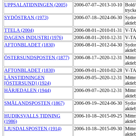
UPPSALATIDNINGEN (2005)
2006-07-07--2013-10-10
Bold
tryck
SYDÖSTRAN (1973)
2006-07-18--2024-06-30
Sydos
aktie
TTELA (2004)
2006-08-01--2010-01-31
V-TA
DAGENS INDUSTRI (1976)
2006-08-01--2010-12-31
V-TA
AFTONBLADET (1830)
2006-08-01--2012-04-30
Sydos
aktie
ÖSTERSUNDSPOSTEN (1877)
2006-08-17--2020-12-31
Mittm
aktie
AFTONBLADET (1830)
2006-09-01--2010-02-28
V-TA
LÄNSTIDNINGEN
2006-09-05--2020-12-31
Mittm
[ÖSTERSUND] (1924)
aktie
HÄRJEDALEN (1944)
2006-09-07--2020-12-31
Mittm
aktie
SMÅLANDSPOSTEN (1867)
2006-09-19--2024-06-30
Sydos
aktie
HUDIKSVALLS TIDNING
2006-10-18--2015-09-25
Mittm
(1986)
aktie
LJUSDALSPOSTEN (1914)
2006-10-18--2015-09-30
Mittm
akti