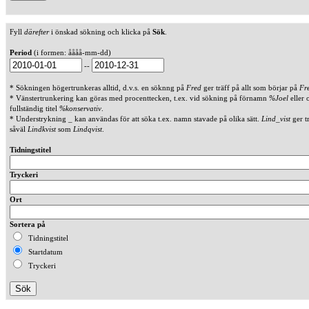
Fyll
därefter
i önskad sökning och klicka på
Sök
.
Period
(i formen: åååå-mm-dd)
--
* Sökningen högertrunkeras alltid, d.v.s. en söknng på
Fred
ger träff på allt som börjar på
Fr
* Vänstertrunkering kan göras med procenttecken, t.ex. vid sökning på förnamn
%Joel
eller 
fullständig titel
%konservativ
.
* Understrykning _ kan användas för att söka t.ex. namn stavade på olika sätt.
Lind_vist
ger t
såväl
Lindkvist
som
Lindqvist
.
Tidningstitel
Tryckeri
Ort
Sortera på
Tidningstitel
Startdatum
Tryckeri