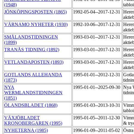
(1948)
tablo
JÖNKÖPINGSPOSTEN (1865)
1992-05-04--2017-12-31
Heren
aktie
VÄRNAMO NYHETER (1930)
1992-10-06--2017-12-31
Heren
aktie
SMÅLANDSTIDNINGEN
1993-03-01--2017-12-31
Heren
(1899)
aktie
TRANÅS TIDNING (1892)
1993-03-01--2017-12-31
Heren
aktie
VETLANDAPOSTEN (1893)
1993-03-01--2017-12-31
Heren
aktie
GOTLANDS ALLEHANDA
1995-01-01--2012-12-31
Gotla
(1873)
tidni
NYA
1995-01-01--2025-09-30
Nya 
WERMLANDSTIDNINGEN
tidni
(1851)
ÖLANDSBLADET (1868)
1995-01-03--2013-10-31
Vimme
tablo
VÄXJÖBLADET
1995-01-05--2011-12-30
Vimme
KRONOBERGAREN (1995)
& try
NYHETERNA (1985)
1996-01-09--2011-05-02
Östra