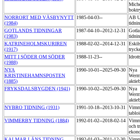
Miche
boktr
NORRORT MED VÄSBYNYTT
1985-04-03--
AB U
(1984)
tidni
GOTLANDS TIDNINGAR
1987-04-10--2012-12-31
Gotla
(1983)
tidni
KATRINEHOLMSKURIREN
1988-02-02--2014-12-31
Eskil
(1917)
tryck
MITT I SÖDER OM SÖDER
1988-11-23--
Idrot
(1988)
NYA
1990-10-01--2025-09-30
Nya
KRISTINEHAMNSPOSTEN
Werm
(1885)
aktie
FRYKSDALSBYGDEN (1941)
1990-10-02--2025-09-30
Nya
Werm
aktie
NYBRO TIDNING (1931)
1991-10-18--2013-10-31
Vimme
tablo
VIMMERBY TIDNING (1884)
1992-01-02--2018-02-14
Vimme
och t
ekon
KALMAR LÄNS TIDNING
1992-01-03--2011-12-30
Vimme