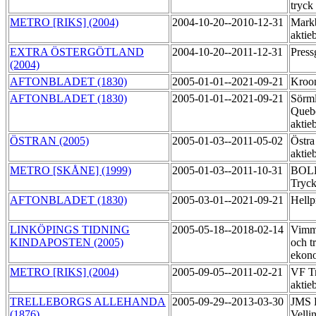
tryck
METRO [RIKS] (2004)
2004-10-20--2010-12-31
Markb
aktie
EXTRA ÖSTERGÖTLAND
2004-10-20--2011-12-31
Pres
(2004)
AFTONBLADET (1830)
2005-01-01--2021-09-21
Kroo
AFTONBLADET (1830)
2005-01-01--2021-09-21
Sörml
Queb
aktie
ÖSTRAN (2005)
2005-01-03--2011-05-02
Östra
aktie
METRO [SKÅNE] (1999)
2005-01-03--2011-10-31
BOLD
Tryck
AFTONBLADET (1830)
2005-03-01--2021-09-21
Hellp
LINKÖPINGS TIDNING
2005-05-18--2018-02-14
Vimme
KINDAPOSTEN (2005)
och t
ekon
METRO [RIKS] (2004)
2005-09-05--2011-02-21
VF T
aktie
TRELLEBORGS ALLEHANDA
2005-09-29--2013-03-30
JMS R
(1876)
Velli