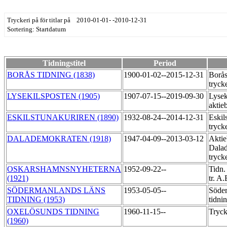
Tryckeri på för titlar på 2010-01-01- -2010-12-31
Sortering: Startdatum
Tidningstitel
Period
BORÅS TIDNING (1838)
1900-01-02--2015-12-31
Borås
tryck
LYSEKILSPOSTEN (1905)
1907-07-15--2019-09-30
Lysek
aktie
ESKILSTUNAKURIREN (1890)
1932-08-24--2014-12-31
Eskil
tryck
DALADEMOKRATEN (1918)
1947-04-09--2013-03-12
Aktie
Dala
tryck
OSKARSHAMNSNYHETERNA
1952-09-22--
Tidn.
(1921)
tr. A
SÖDERMANLANDS LÄNS
1953-05-05--
Söder
TIDNING (1953)
tidni
OXELÖSUNDS TIDNING
1960-11-15--
Tryck
(1960)