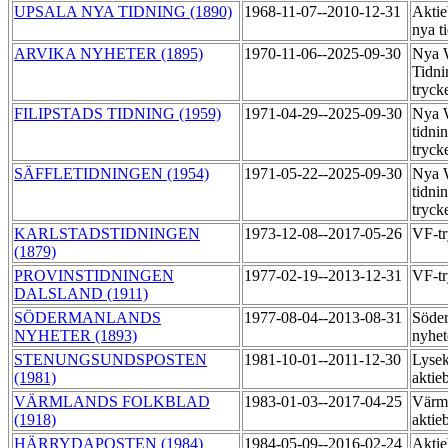
UPSALA NYA TIDNING (1890)
1968-11-07--2010-12-31
Aktie
nya t
ARVIKA NYHETER (1895)
1970-11-06--2025-09-30
Nya 
Tidni
tryck
FILIPSTADS TIDNING (1959)
1971-04-29--2025-09-30
Nya 
tidni
tryck
SÄFFLETIDNINGEN (1954)
1971-05-22--2025-09-30
Nya 
tidni
tryck
KARLSTADSTIDNINGEN
1973-12-08--2017-05-26
VF-t
(1879)
PROVINSTIDNINGEN
1977-02-19--2013-12-31
VF-t
DALSLAND (1911)
SÖDERMANLANDS
1977-08-04--2013-08-31
Söde
NYHETER (1893)
nyhet
STENUNGSUNDSPOSTEN
1981-10-01--2011-12-30
Lysek
(1981)
aktie
VÄRMLANDS FOLKBLAD
1983-01-03--2017-04-25
Värml
(1918)
aktie
HÄRRYDAPOSTEN (1984)
1984-05-09--2016-02-24
Aktie