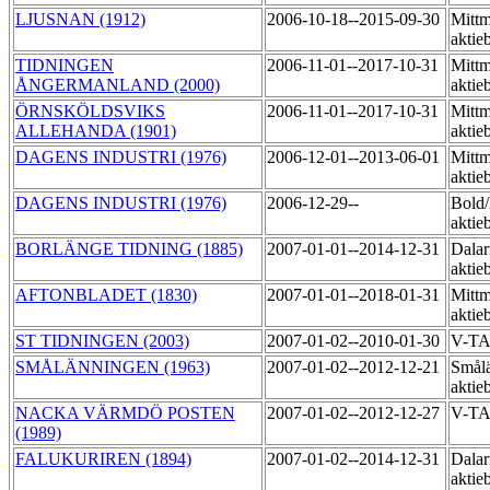
LJUSNAN (1912)
2006-10-18--2015-09-30
Mittm
aktie
TIDNINGEN
2006-11-01--2017-10-31
Mittm
ÅNGERMANLAND (2000)
aktie
ÖRNSKÖLDSVIKS
2006-11-01--2017-10-31
Mittm
ALLEHANDA (1901)
akti
DAGENS INDUSTRI (1976)
2006-12-01--2013-06-01
Mittm
aktie
DAGENS INDUSTRI (1976)
2006-12-29--
Bold
aktie
BORLÄNGE TIDNING (1885)
2007-01-01--2014-12-31
Dalar
aktie
AFTONBLADET (1830)
2007-01-01--2018-01-31
Mittm
aktie
ST TIDNINGEN (2003)
2007-01-02--2010-01-30
V-TA
SMÅLÄNNINGEN (1963)
2007-01-02--2012-12-21
Smål
aktie
NACKA VÄRMDÖ POSTEN
2007-01-02--2012-12-27
V-T
(1989)
FALUKURIREN (1894)
2007-01-02--2014-12-31
Dalar
aktie