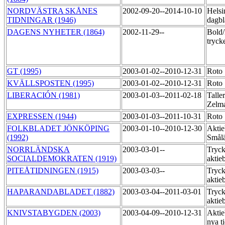
NORDVÄSTRA SKÅNES
2002-09-20--2014-10-10
Helsi
TIDNINGAR (1946)
dagbl
DAGENS NYHETER (1864)
2002-11-29--
Bold/
tryck
GT (1995)
2003-01-02--2010-12-31
Roto
KVÄLLSPOSTEN (1995)
2003-01-02--2010-12-31
Roto
LIBERACIÓN (1981)
2003-01-03--2011-02-18
Talle
Zelma
EXPRESSEN (1944)
2003-01-03--2011-10-31
Roto
FOLKBLADET JÖNKÖPING
2003-01-10--2010-12-30
Aktie
(1992)
Smål
NORRLÄNDSKA
2003-03-01--
Tryck
SOCIALDEMOKRATEN (1919)
aktie
PITEÅTIDNINGEN (1915)
2003-03-03--
Tryck
aktie
HAPARANDABLADET (1882)
2003-03-04--2011-03-01
Tryck
aktie
KNIVSTABYGDEN (2003)
2003-04-09--2010-12-31
Aktie
nya t