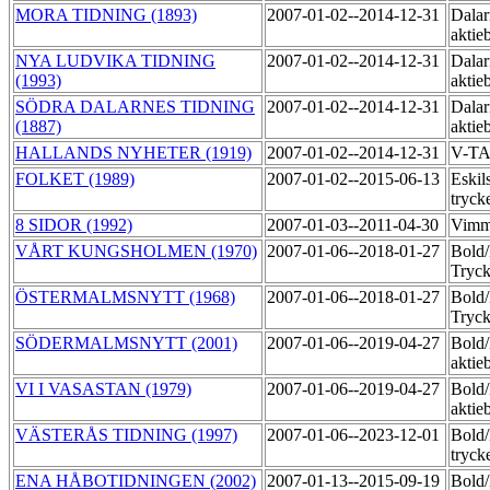
MORA TIDNING (1893)
2007-01-02--2014-12-31
Dalar
aktie
NYA LUDVIKA TIDNING
2007-01-02--2014-12-31
Dalar
(1993)
aktie
SÖDRA DALARNES TIDNING
2007-01-02--2014-12-31
Dalar
(1887)
aktie
HALLANDS NYHETER (1919)
2007-01-02--2014-12-31
V-T
FOLKET (1989)
2007-01-02--2015-06-13
Eskil
tryck
8 SIDOR (1992)
2007-01-03--2011-04-30
Vimm
VÅRT KUNGSHOLMEN (1970)
2007-01-06--2018-01-27
Bold
Tryck
ÖSTERMALMSNYTT (1968)
2007-01-06--2018-01-27
Bold
Tryck
SÖDERMALMSNYTT (2001)
2007-01-06--2019-04-27
Bold
aktie
VI I VASASTAN (1979)
2007-01-06--2019-04-27
Bold
aktie
VÄSTERÅS TIDNING (1997)
2007-01-06--2023-12-01
Bold
tryck
ENA HÅBOTIDNINGEN (2002)
2007-01-13--2015-09-19
Bold