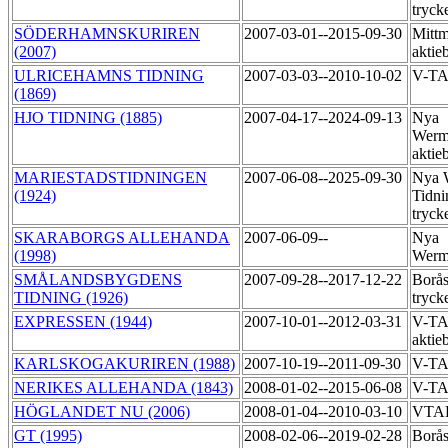
tryck
SÖDERHAMNSKURIREN
2007-03-01--2015-09-30
Mittm
(2007)
aktie
ULRICEHAMNS TIDNING
2007-03-03--2010-10-02
V-T
(1869)
HJO TIDNING (1885)
2007-04-17--2024-09-13
Nya
Werm
aktie
MARIESTADSTIDNINGEN
2007-06-08--2025-09-30
Nya 
(1924)
Tidni
tryck
SKARABORGS ALLEHANDA
2007-06-09--
Nya
(1998)
Werm
SMÅLANDSBYGDENS
2007-09-28--2017-12-22
Borås
TIDNING (1926)
tryck
EXPRESSEN (1944)
2007-10-01--2012-03-31
V-TA
aktie
KARLSKOGAKURIREN (1988)
2007-10-19--2011-09-30
V-T
NERIKES ALLEHANDA (1843)
2008-01-02--2015-06-08
V-T
HÖGLANDET NU (2006)
2008-01-04--2010-03-10
VTA
GT (1995)
2008-02-06--2019-02-28
Borås