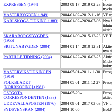
EXPRESSEN (1944)
2003-09-17--2019-02-28
Borås
tryck
VÄSTERBYGDEN (1949)
2004-01-02--2012-11-16
VF tr
KARLSKOGA TIDNING (1883)
2004-01-02--2020-07-06
Nya 
tidni
aktie
SKARABORGSBYGDEN
2004-01-09--2015-12-23
VF T
(1955)
SIGTUNABYGDEN (2004)
2004-01-14--2010-12-31
Aktie
nya t
PARTILLE TIDNING (2004)
2004-01-22--2016-02-25
Aktie
Miche
boktr
VÄSTERVIKSTIDNINGEN
2004-05-01--2011-11-30
Pres
(1919)
FOLKBLADET
2004-05-01--2011-12-27
Pres
[NORRKÖPING] (1981)
ÖSTGÖTA
2004-05-29--
Press
CORRESPONDENTEN (1838)
aktie
UDDEVALLAPOSTEN (1976)
2004-09-01--2017-03-03
VF-tr
SYDSVENSKAN (2004)
2004-10-05--
Bold