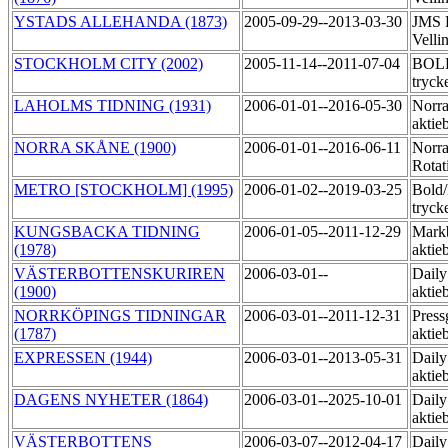
YSTADS ALLEHANDA (1873)
2005-09-29--2013-03-30
JMS R
Velli
STOCKHOLM CITY (2002)
2005-11-14--2011-07-04
BOL
tryck
LAHOLMS TIDNING (1931)
2006-01-01--2016-05-30
Norra
aktie
NORRA SKÅNE (1900)
2006-01-01--2016-06-11
Norr
Rotat
METRO [STOCKHOLM] (1995)
2006-01-02--2019-03-25
Bold
tryck
KUNGSBACKA TIDNING
2006-01-05--2011-12-29
Markb
(1978)
aktie
VÄSTERBOTTENSKURIREN
2006-03-01--
Daily
(1900)
aktie
NORRKÖPINGS TIDNINGAR
2006-03-01--2011-12-31
Press
(1787)
aktie
EXPRESSEN (1944)
2006-03-01--2013-05-31
Daily
aktie
DAGENS NYHETER (1864)
2006-03-01--2025-10-01
Daily
aktie
VÄSTERBOTTENS
2006-03-07--2012-04-17
Daily