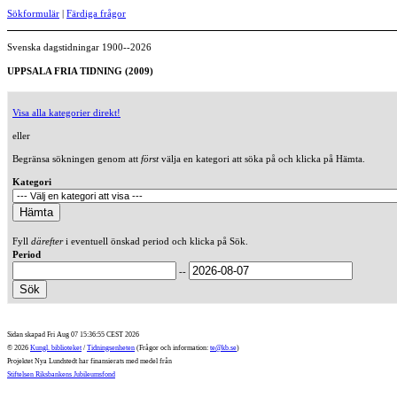
Sökformulär
|
Färdiga frågor
Svenska dagstidningar 1900--2026
UPPSALA FRIA TIDNING (2009)
Visa alla kategorier direkt!
eller
Begränsa sökningen genom att
först
välja en kategori att söka på och klicka på Hämta.
Kategori
Fyll
därefter
i eventuell önskad period och klicka på Sök.
Period
--
Sidan skapad Fri Aug 07 15:36:55 CEST 2026
© 2026
Kungl. biblioteket
/
Tidningsenheten
(Frågor och information:
te@kb.se
)
Projektet Nya Lundstedt har finansierats med medel från
Stiftelsen Riksbankens Jubileumsfond