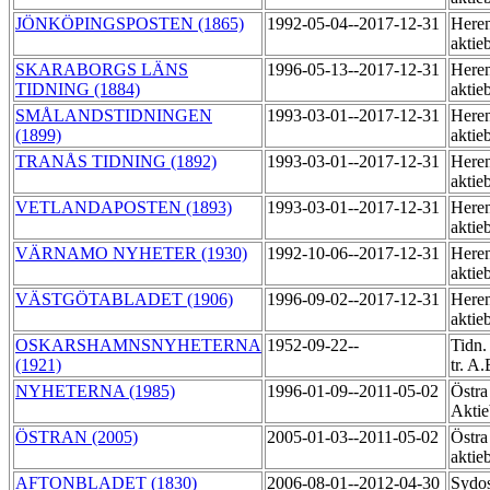
JÖNKÖPINGSPOSTEN (1865)
1992-05-04--2017-12-31
Heren
aktie
SKARABORGS LÄNS
1996-05-13--2017-12-31
Heren
TIDNING (1884)
aktie
SMÅLANDSTIDNINGEN
1993-03-01--2017-12-31
Heren
(1899)
aktie
TRANÅS TIDNING (1892)
1993-03-01--2017-12-31
Heren
aktie
VETLANDAPOSTEN (1893)
1993-03-01--2017-12-31
Heren
aktie
VÄRNAMO NYHETER (1930)
1992-10-06--2017-12-31
Heren
aktie
VÄSTGÖTABLADET (1906)
1996-09-02--2017-12-31
Heren
aktie
OSKARSHAMNSNYHETERNA
1952-09-22--
Tidn.
(1921)
tr. A
NYHETERNA (1985)
1996-01-09--2011-05-02
Östra
Akti
ÖSTRAN (2005)
2005-01-03--2011-05-02
Östra
aktie
AFTONBLADET (1830)
2006-08-01--2012-04-30
Sydos