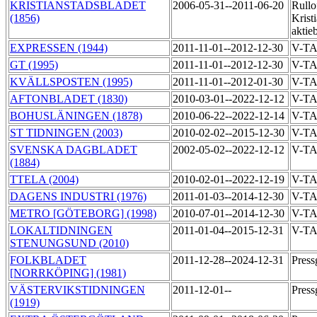
KRISTIANSTADSBLADET
2006-05-31--2011-06-20
Rullof
(1856)
Krist
aktie
EXPRESSEN (1944)
2011-11-01--2012-12-30
V-TA
GT (1995)
2011-11-01--2012-12-30
V-TA
KVÄLLSPOSTEN (1995)
2011-11-01--2012-01-30
V-TA
AFTONBLADET (1830)
2010-03-01--2022-12-12
V-T
BOHUSLÄNINGEN (1878)
2010-06-22--2022-12-14
V-T
ST TIDNINGEN (2003)
2010-02-02--2015-12-30
V-T
SVENSKA DAGBLADET
2002-05-02--2022-12-12
V-T
(1884)
TTELA (2004)
2010-02-01--2022-12-19
V-T
DAGENS INDUSTRI (1976)
2011-01-03--2014-12-30
V-TA
METRO [GÖTEBORG] (1998)
2010-07-01--2014-12-30
V-TA
LOKALTIDNINGEN
2011-01-04--2015-12-31
V-TA
STENUNGSUND (2010)
FOLKBLADET
2011-12-28--2024-12-31
Pres
[NORRKÖPING] (1981)
VÄSTERVIKSTIDNINGEN
2011-12-01--
Pres
(1919)