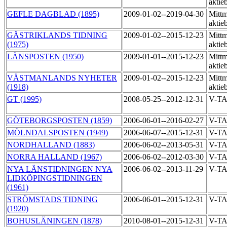
aktie
GEFLE DAGBLAD (1895)
2009-01-02--2019-04-30
Mittm
aktie
GÄSTRIKLANDS TIDNING
2009-01-02--2015-12-23
Mittm
(1975)
aktie
LÄNSPOSTEN (1950)
2009-01-01--2015-12-23
Mittm
aktie
VÄSTMANLANDS NYHETER
2009-01-02--2015-12-23
Mittm
(1918)
aktie
GT (1995)
2008-05-25--2012-12-31
V-T
GÖTEBORGSPOSTEN (1859)
2006-06-01--2016-02-27
V-T
MÖLNDALSPOSTEN (1949)
2006-06-07--2015-12-31
V-T
NORDHALLAND (1883)
2006-06-02--2013-05-31
V-T
NORRA HALLAND (1967)
2006-06-02--2012-03-30
V-T
NYA LÄNSTIDNINGEN NYA
2006-06-02--2013-11-29
V-T
LIDKÖPINGSTIDNINGEN
(1961)
STRÖMSTADS TIDNING
2006-06-01--2015-12-31
V-T
(1920)
BOHUSLÄNINGEN (1878)
2010-08-01--2015-12-31
V-TA