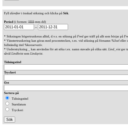
Fyll
därefter
i önskad sökning och klicka på
Sök
.
Period
(i formen: åååå-mm-dd)
--
* Sökningen högertrunkeras alltid, d.v.s. en söknng på
Fred
ger träff på allt som börjar på
Fr
* Vänstertrunkering kan göras med procenttecken, t.ex. vid sökning på förnamn
%Joel
eller 
fullständig titel
%konservativ
.
* Understrykning _ kan användas för att söka t.ex. namn stavade på olika sätt.
Lind_vist
ger t
såväl
Lindkvist
som
Lindqvist
.
Tidningstitel
Tryckeri
Ort
Sortera på
Tidningstitel
Startdatum
Tryckeri