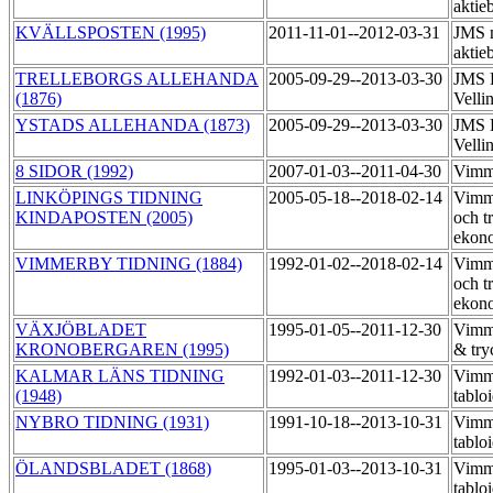
aktie
KVÄLLSPOSTEN (1995)
2011-11-01--2012-03-31
JMS 
aktie
TRELLEBORGS ALLEHANDA
2005-09-29--2013-03-30
JMS R
(1876)
Velli
YSTADS ALLEHANDA (1873)
2005-09-29--2013-03-30
JMS R
Velli
8 SIDOR (1992)
2007-01-03--2011-04-30
Vimm
LINKÖPINGS TIDNING
2005-05-18--2018-02-14
Vimme
KINDAPOSTEN (2005)
och t
ekon
VIMMERBY TIDNING (1884)
1992-01-02--2018-02-14
Vimme
och t
ekon
VÄXJÖBLADET
1995-01-05--2011-12-30
Vimme
KRONOBERGAREN (1995)
& try
KALMAR LÄNS TIDNING
1992-01-03--2011-12-30
Vimme
(1948)
tablo
NYBRO TIDNING (1931)
1991-10-18--2013-10-31
Vimme
tablo
ÖLANDSBLADET (1868)
1995-01-03--2013-10-31
Vimme
tablo