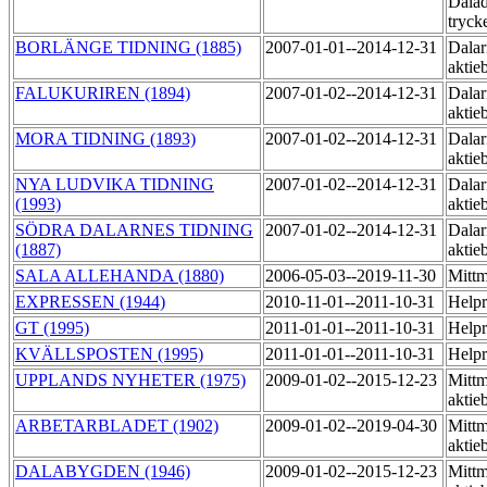
Dala
tryck
BORLÄNGE TIDNING (1885)
2007-01-01--2014-12-31
Dalar
aktie
FALUKURIREN (1894)
2007-01-02--2014-12-31
Dalar
aktie
MORA TIDNING (1893)
2007-01-02--2014-12-31
Dalar
aktie
NYA LUDVIKA TIDNING
2007-01-02--2014-12-31
Dalar
(1993)
aktie
SÖDRA DALARNES TIDNING
2007-01-02--2014-12-31
Dalar
(1887)
aktie
SALA ALLEHANDA (1880)
2006-05-03--2019-11-30
Mittm
EXPRESSEN (1944)
2010-11-01--2011-10-31
Helpr
GT (1995)
2011-01-01--2011-10-31
Helpr
KVÄLLSPOSTEN (1995)
2011-01-01--2011-10-31
Helpr
UPPLANDS NYHETER (1975)
2009-01-02--2015-12-23
Mittm
aktie
ARBETARBLADET (1902)
2009-01-02--2019-04-30
Mittm
aktie
DALABYGDEN (1946)
2009-01-02--2015-12-23
Mittm