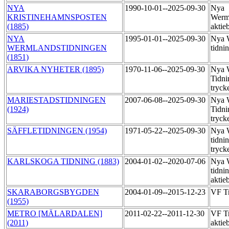
NYA
1990-10-01--2025-09-30
Nya
KRISTINEHAMNSPOSTEN
Werm
(1885)
aktie
NYA
1995-01-01--2025-09-30
Nya 
WERMLANDSTIDNINGEN
tidni
(1851)
ARVIKA NYHETER (1895)
1970-11-06--2025-09-30
Nya 
Tidni
tryck
MARIESTADSTIDNINGEN
2007-06-08--2025-09-30
Nya 
(1924)
Tidni
tryck
SÄFFLETIDNINGEN (1954)
1971-05-22--2025-09-30
Nya 
tidni
tryck
KARLSKOGA TIDNING (1883)
2004-01-02--2020-07-06
Nya 
tidni
aktie
SKARABORGSBYGDEN
2004-01-09--2015-12-23
VF T
(1955)
METRO [MÄLARDALEN]
2011-02-22--2011-12-30
VF T
(2011)
aktie