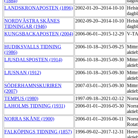
(1884)
dagbl
LANDSKRONAPOSTEN (1896)
2002-01-20--2014-10-10
Helsi
dagbl
NORDVÄSTRA SKÅNES
2002-09-20--2014-10-10
Helsi
TIDNINGAR (1946)
dagbl
KUNGSBACKAPOSTEN (2004)
2006-06-01--2015-12-29
V-T
HUDIKSVALLS TIDNING
2006-10-18--2015-09-25
Mittm
(1986)
aktie
LJUSDALSPOSTEN (1914)
2006-10-18--2015-09-30
Mittm
akti
LJUSNAN (1912)
2006-10-18--2015-09-30
Mittm
aktie
SÖDERHAMNSKURIREN
2007-03-01--2015-09-30
Mittm
(2007)
aktie
TEMPUS (1980)
1997-09-18--2021-02-12
Norra
LAHOLMS TIDNING (1931)
2006-01-01--2016-05-30
Norra
aktie
NORRA SKÅNE (1900)
2006-01-01--2016-06-11
Norr
Rotat
FALKÖPINGS TIDNING (1857)
1996-09-02--2017-12-31
Heren
aktie