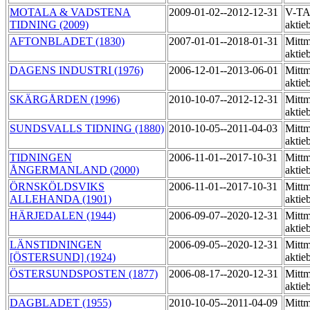
MOTALA & VADSTENA
2009-01-02--2012-12-31
V-TA
TIDNING (2009)
aktie
AFTONBLADET (1830)
2007-01-01--2018-01-31
Mittm
aktie
DAGENS INDUSTRI (1976)
2006-12-01--2013-06-01
Mittm
aktie
SKÄRGÅRDEN (1996)
2010-10-07--2012-12-31
Mittm
aktie
SUNDSVALLS TIDNING (1880)
2010-10-05--2011-04-03
Mittm
aktie
TIDNINGEN
2006-11-01--2017-10-31
Mittm
ÅNGERMANLAND (2000)
aktie
ÖRNSKÖLDSVIKS
2006-11-01--2017-10-31
Mittm
ALLEHANDA (1901)
akti
HÄRJEDALEN (1944)
2006-09-07--2020-12-31
Mittm
aktie
LÄNSTIDNINGEN
2006-09-05--2020-12-31
Mittm
[ÖSTERSUND] (1924)
aktie
ÖSTERSUNDSPOSTEN (1877)
2006-08-17--2020-12-31
Mittm
aktie
DAGBLADET (1955)
2010-10-05--2011-04-09
Mittm