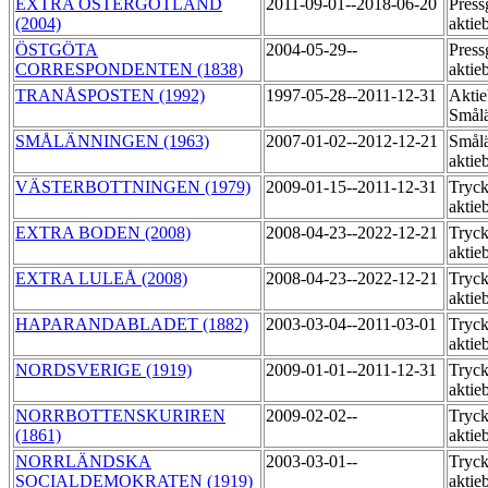
EXTRA ÖSTERGÖTLAND
2011-09-01--2018-06-20
Press
(2004)
aktie
ÖSTGÖTA
2004-05-29--
Press
CORRESPONDENTEN (1838)
aktie
TRANÅSPOSTEN (1992)
1997-05-28--2011-12-31
Aktie
Smål
SMÅLÄNNINGEN (1963)
2007-01-02--2012-12-21
Smål
aktie
VÄSTERBOTTNINGEN (1979)
2009-01-15--2011-12-31
Tryck
aktie
EXTRA BODEN (2008)
2008-04-23--2022-12-21
Tryck
aktie
EXTRA LULEÅ (2008)
2008-04-23--2022-12-21
Tryck
aktie
HAPARANDABLADET (1882)
2003-03-04--2011-03-01
Tryck
aktie
NORDSVERIGE (1919)
2009-01-01--2011-12-31
Tryck
aktie
NORRBOTTENSKURIREN
2009-02-02--
Tryck
(1861)
aktie
NORRLÄNDSKA
2003-03-01--
Tryck
SOCIALDEMOKRATEN (1919)
aktie