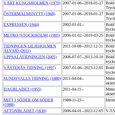
VÅRT KUNGSHOLMEN (1970)
2007-01-06--2018-01-27
Bold
Tryck
ÖSTERMALMSNYTT (1968)
2007-01-06--2018-01-27
Bold
Tryck
EXPRESSEN (1944)
2002-01-01--
Bold
tryck
METRO [STOCKHOLM] (1995)
2006-01-02--2019-03-25
Bold
tryck
TIDNINGEN LILJEHOLMEN
2011-10-08--2012-12-31
Bold
ÄLVSJÖ (2011)
tryck
UPPSALATIDNINGEN (2005)
2006-07-07--2013-10-10
Bold
tryck
VÄSTERÅS TIDNING (1997)
2007-01-06--2023-12-01
Bold
tryck
SUNDSVALLS TIDNING (1880)
2011-04-04--
Mittm
aktie
DAGBLADET (1955)
2011-04-11--
Mittm
aktie
MITT I SÖDER OM SÖDER
1988-11-23--
Idrot
(1988)
AFTONBLADET (1830)
2006-04-01--2022-12-05
V-T