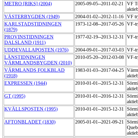
METRO [RIKS] (2004)
2005-09-05--2011-02-21
VF T
aktie
VÄSTERBYGDEN (1949)
2004-01-02--2012-11-16
VF tr
KARLSTADSTIDNINGEN
1973-12-08--2017-05-26
VF-t
(1879)
PROVINSTIDNINGEN
1977-02-19--2013-12-31
VF-t
DALSLAND (1911)
UDDEVALLAPOSTEN (1976)
2004-09-01--2017-03-03
VF-tr
LÄNSTIDNINGEN
2010-05-20--2012-03-08
VF-tr
VÄRMLANDSBYGDEN (2010)
VÄRMLANDS FOLKBLAD
1983-01-03--2017-04-25
Värml
(1918)
aktie
EXPRESSEN (1944)
2010-01-01--2015-12-31
Sörml
aktie
GT (1995)
2010-01-01--2016-12-31
Sörml
aktie
KVÄLLSPOSTEN (1995)
2010-01-01--2015-12-31
Sörml
aktie
AFTONBLADET (1830)
2005-01-01--2021-09-21
Sörml
Queb
aktie