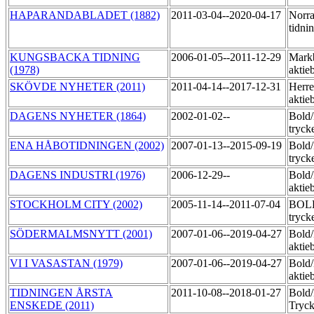
HAPARANDABLADET (1882)
2011-03-04--2020-04-17
Norra
tidni
KUNGSBACKA TIDNING
2006-01-05--2011-12-29
Markb
(1978)
aktie
SKÖVDE NYHETER (2011)
2011-04-14--2017-12-31
Herre
aktie
DAGENS NYHETER (1864)
2002-01-02--
Bold
tryck
ENA HÅBOTIDNINGEN (2002)
2007-01-13--2015-09-19
Bold
tryck
DAGENS INDUSTRI (1976)
2006-12-29--
Bold
aktie
STOCKHOLM CITY (2002)
2005-11-14--2011-07-04
BOL
tryck
SÖDERMALMSNYTT (2001)
2007-01-06--2019-04-27
Bold
aktie
VI I VASASTAN (1979)
2007-01-06--2019-04-27
Bold
aktie
TIDNINGEN ÅRSTA
2011-10-08--2018-01-27
Bold
ENSKEDE (2011)
Tryck