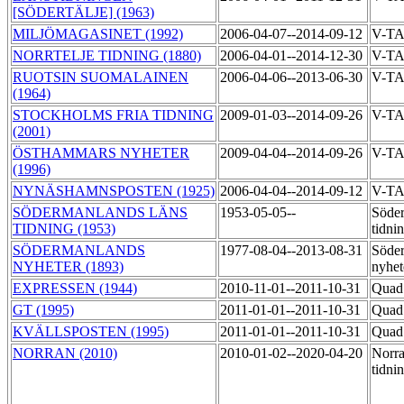
[SÖDERTÄLJE] (1963)
MILJÖMAGASINET (1992)
2006-04-07--2014-09-12
V-T
NORRTELJE TIDNING (1880)
2006-04-01--2014-12-30
V-T
RUOTSIN SUOMALAINEN
2006-04-06--2013-06-30
V-T
(1964)
STOCKHOLMS FRIA TIDNING
2009-01-03--2014-09-26
V-T
(2001)
ÖSTHAMMARS NYHETER
2009-04-04--2014-09-26
V-T
(1996)
NYNÄSHAMNSPOSTEN (1925)
2006-04-04--2014-09-12
V-T
SÖDERMANLANDS LÄNS
1953-05-05--
Söder
TIDNING (1953)
tidni
SÖDERMANLANDS
1977-08-04--2013-08-31
Söde
NYHETER (1893)
nyhet
EXPRESSEN (1944)
2010-11-01--2011-10-31
Quad
GT (1995)
2011-01-01--2011-10-31
Quad
KVÄLLSPOSTEN (1995)
2011-01-01--2011-10-31
Quad
NORRAN (2010)
2010-01-02--2020-04-20
Norra
tidni