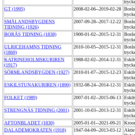
tryck
GT (1995)
2008-02-06--2019-02-28
Borås
tryck
SMÅLANDSBYGDENS
2007-09-28--2017-12-22
Borås
TIDNING (1926)
tryck
BORÅS TIDNING (1838)
1900-01-02--2015-12-31
Borås
tryck
ULRICEHAMNS TIDNING
2010-10-05--2015-12-31
Borås
(1869)
tryck
KATRINEHOLMSKURIREN
1988-02-02--2014-12-31
Eskil
(1917)
tryck
SÖRMLANDSBYGDEN (1927)
2010-01-07--2015-12-23
Eskil
tryck
ESKILSTUNAKURIREN (1890)
1932-08-24--2014-12-31
Eskil
tryck
FOLKET (1989)
2007-01-02--2015-06-13
Eskil
tryck
STRENGNÄS TIDNING (2001)
2001-10-03--2013-12-31
Eskil
tryck
AFTONBLADET (1830)
2005-01-01--2021-09-21
Kroo
DALADEMOKRATEN (1918)
1947-04-09--2013-03-12
Aktie