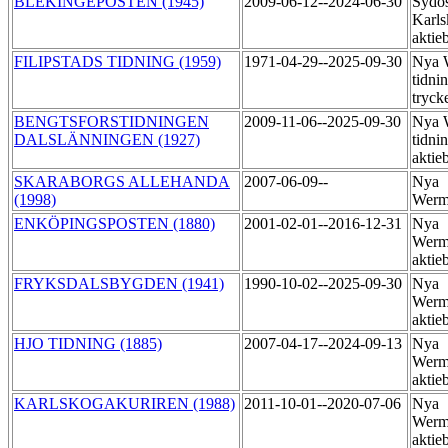
BLEKINGEPOSTEN (1945)
2009-06-12--2024-06-30
Sydos
Karls
aktie
FILIPSTADS TIDNING (1959)
1971-04-29--2025-09-30
Nya 
tidni
tryck
BENGTSFORSTIDNINGEN
2009-11-06--2025-09-30
Nya 
DALSLÄNNINGEN (1927)
tidni
aktie
SKARABORGS ALLEHANDA
2007-06-09--
Nya
(1998)
Werm
ENKÖPINGSPOSTEN (1880)
2001-02-01--2016-12-31
Nya
Werm
aktie
FRYKSDALSBYGDEN (1941)
1990-10-02--2025-09-30
Nya
Werm
aktie
HJO TIDNING (1885)
2007-04-17--2024-09-13
Nya
Werm
aktie
KARLSKOGAKURIREN (1988)
2011-10-01--2020-07-06
Nya
Werm
aktie