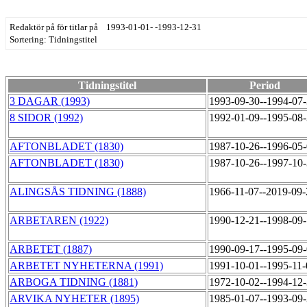
Redaktör på för titlar på 1993-01-01- -1993-12-31
Sortering: Tidningstitel
Tidningstitel
Period
3 DAGAR (1993)
1993-09-30--1994-07
8 SIDOR (1992)
1992-01-09--1995-08
AFTONBLADET (1830)
1987-10-26--1996-05
AFTONBLADET (1830)
1987-10-26--1997-10
ALINGSÅS TIDNING (1888)
1966-11-07--2019-09
ARBETAREN (1922)
1990-12-21--1998-09
ARBETET (1887)
1990-09-17--1995-09
ARBETET NYHETERNA (1991)
1991-10-01--1995-11
ARBOGA TIDNING (1881)
1972-10-02--1994-12
ARVIKA NYHETER (1895)
1985-01-07--1993-09