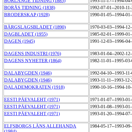
BORLÄNGE TIDNING (1885)
1993-11-17--1994-04
BORÅS TIDNING (1838)
1992-07-01--2010-11
BRODERSKAP (1928)
1990-01-05--1994-01
BÄRGSLAGSBLADET (1890)
1970-03-03--1994-12
DAGBLADET (1955)
1985-02-01--1999-01
DAGEN (1945)
1991-12-03--1996-04
DAGENS INDUSTRI (1976)
1983-01-04--2002-12
DAGENS NYHETER (1864)
1982-11-01--1995-03
DALABYGDEN (1946)
1992-04-10--1993-11
DALABYGDEN (1946)
1993-11-11--1993-12
DALADEMOKRATEN (1918)
1990-10-16--1994-10
EESTI PÄEVALEHT (1971)
1971-01-07--1993-01
EESTI PÄEVALEHT (1971)
1993-01-08--1993-01
EESTI PÄEVALEHT (1971)
1993-01-20--1994-07
ELFSBORGS LÄNS ALLEHANDA
1984-05-17--1993-09
(1984)