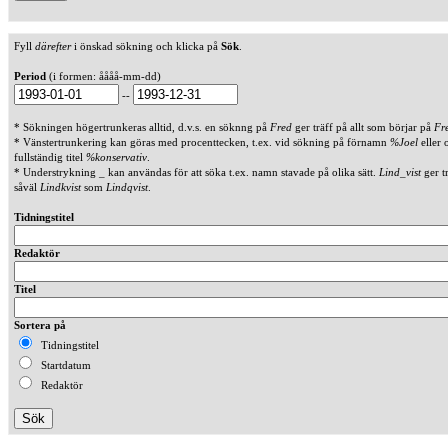
Fyll
därefter
i önskad sökning och klicka på
Sök
.
Period
(i formen: åååå-mm-dd)
--
* Sökningen högertrunkeras alltid, d.v.s. en söknng på
Fred
ger träff på allt som börjar på
Fr
* Vänstertrunkering kan göras med procenttecken, t.ex. vid sökning på förnamn
%Joel
eller 
fullständig titel
%konservativ
.
* Understrykning _ kan användas för att söka t.ex. namn stavade på olika sätt.
Lind_vist
ger t
såväl
Lindkvist
som
Lindqvist
.
Tidningstitel
Redaktör
Titel
Sortera på
Tidningstitel
Startdatum
Redaktör