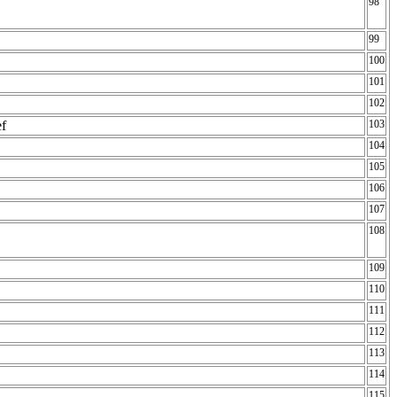
98
99
100
101
102
ef
103
104
105
106
107
108
109
110
111
112
113
114
115