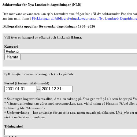
Sökformulär för Nya Lundstedt dagstidningar (NLD)
Den mer vane användaren kan själv formulera sina frågor här i NLd:s sökformulär. För den som
använts m.m. finns i
Förklaringar till bibliograferingskategorierna i Nya Lundstedt Dagstidning
Bibliografiska uppgifter för svenska dagstidningar 1900--2026
Välj
först
en kategori att söka på och klicka på
Hämta
.
Kategori
Fyll
därefter
i önskad sökning och klicka på
Sök
.
Period
(i formen: åååå-mm-dd)
--
* Sökningen högertrunkeras alltid, d.v.s. en söknng på
Fred
ger träff på allt som börjar på
Fr
* Vänstertrunkering kan göras med procenttecken, t.ex. vid sökning på förnamn
%Joel
eller 
fullständig titel
%konservativ
.
* Understrykning _ kan användas för att söka t.ex. namn stavade på olika sätt.
Lind_vist
ger t
såväl
Lindkvist
som
Lindqvist
.
Tidningstitel