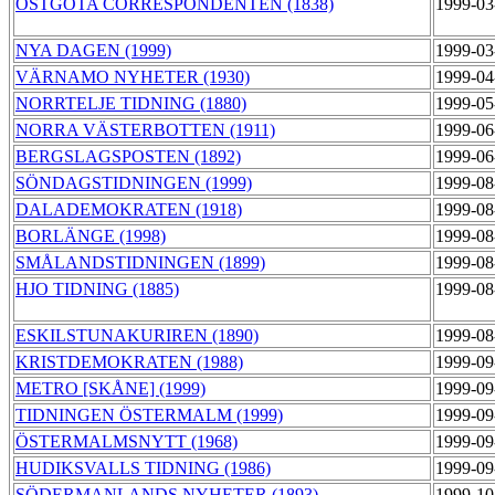
ÖSTGÖTA CORRESPONDENTEN (1838)
1999-03
NYA DAGEN (1999)
1999-03
VÄRNAMO NYHETER (1930)
1999-04
NORRTELJE TIDNING (1880)
1999-05
NORRA VÄSTERBOTTEN (1911)
1999-06
BERGSLAGSPOSTEN (1892)
1999-06
SÖNDAGSTIDNINGEN (1999)
1999-08
DALADEMOKRATEN (1918)
1999-08
BORLÄNGE (1998)
1999-08
SMÅLANDSTIDNINGEN (1899)
1999-08
HJO TIDNING (1885)
1999-08
ESKILSTUNAKURIREN (1890)
1999-08
KRISTDEMOKRATEN (1988)
1999-09
METRO [SKÅNE] (1999)
1999-09
TIDNINGEN ÖSTERMALM (1999)
1999-09
ÖSTERMALMSNYTT (1968)
1999-09
HUDIKSVALLS TIDNING (1986)
1999-09
SÖDERMANLANDS NYHETER (1893)
1999-10