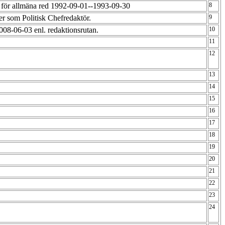
 för allmäna red 1992-09-01--1993-09-30
8
ter som Politisk Chefredaktör.
9
08-06-03 enl. redaktionsrutan.
10
11
12
13
14
15
16
17
18
19
20
21
22
23
24