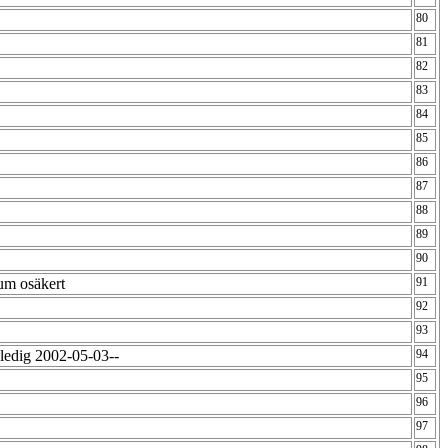
80
81
82
83
84
85
86
87
88
89
90
tum osäkert
91
92
93
aledig 2002-05-03--
94
95
96
97