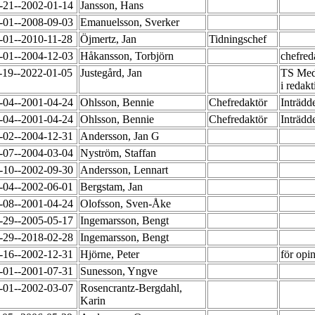
-21--2002-01-14
Jansson, Hans
-01--2008-09-03
Emanuelsson, Sverker
-01--2010-11-28
Öjmertz, Jan
Tidningschef
-01--2004-12-03
Håkansson, Torbjörn
chefred
-19--2022-01-05
Justegård, Jan
TS Medi
i redak
-04--2001-04-24
Ohlsson, Bennie
Chefredaktör
Inträdd
-04--2001-04-24
Ohlsson, Bennie
Chefredaktör
Inträdd
-02--2004-12-31
Andersson, Jan G
-07--2004-03-04
Nyström, Staffan
-10--2002-09-30
Andersson, Lennart
-04--2002-06-01
Bergstam, Jan
-08--2001-04-24
Olofsson, Sven-Åke
-29--2005-05-17
Ingemarsson, Bengt
-29--2018-02-28
Ingemarsson, Bengt
-16--2002-12-31
Hjörne, Peter
för opi
-01--2001-07-31
Sunesson, Yngve
-01--2002-03-07
Rosencrantz-Bergdahl,
Karin