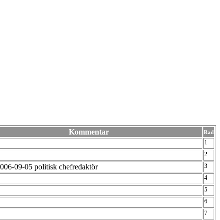
Kommentar
Rad
1
2
2006-09-05 politisk chefredaktör
3
4
5
6
7