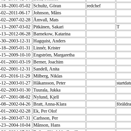
-18--2001-05-02
Schultz, Göran
redchef
-02--2011-06-17
Johnson, Måns
-02--2007-02-28
Åmvall, Mats
-13--2007-03-02
Pitkänen, Sakari
T
-13--2012-06-28
Barnekow, Katarina
-30--2003-12-31
Hagquist, Anders
-18--2005-01-31
Linnér, Krister
-15--2009-10-10
Engström, Margaretha
-01--2001-03-19
Berner, Joachim
-02--2001-12-31
Sandell, Anita
-03--2016-11-29
Milberg, Niklas
-12--2003-01-27
Håkansson, Peter
startda
-02--2003-01-30
Tuurala, Jukka
-07--2001-08-02
Nylund, Kjell
-08--2002-04-26
Bratt, Anna-Klara
föräldr
-01--2002-02-28
Ek, Per Olof
-16--2003-07-31
Carlsson, Per
-23--2004-10-04
Månson, Hans