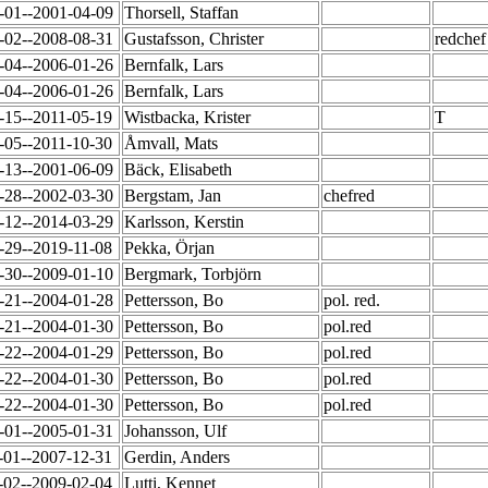
-01--2001-04-09
Thorsell, Staffan
-02--2008-08-31
Gustafsson, Christer
redche
-04--2006-01-26
Bernfalk, Lars
-04--2006-01-26
Bernfalk, Lars
-15--2011-05-19
Wistbacka, Krister
T
-05--2011-10-30
Åmvall, Mats
-13--2001-06-09
Bäck, Elisabeth
-28--2002-03-30
Bergstam, Jan
chefred
-12--2014-03-29
Karlsson, Kerstin
-29--2019-11-08
Pekka, Örjan
-30--2009-01-10
Bergmark, Torbjörn
-21--2004-01-28
Pettersson, Bo
pol. red.
-21--2004-01-30
Pettersson, Bo
pol.red
-22--2004-01-29
Pettersson, Bo
pol.red
-22--2004-01-30
Pettersson, Bo
pol.red
-22--2004-01-30
Pettersson, Bo
pol.red
-01--2005-01-31
Johansson, Ulf
-01--2007-12-31
Gerdin, Anders
-02--2009-02-04
Lutti, Kennet