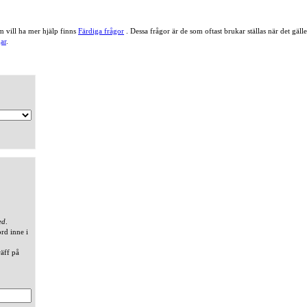
 vill ha mer hjälp finns
Färdiga frågor
. Dessa frågor är de som oftast brukar ställas när det gä
ar
.
ed
.
ord inne i
räff på