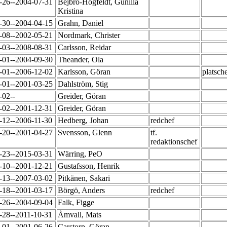
-26--2004-07-31
Bejbro-Högfeldt, Gunilla
Kristina
-30--2004-04-15
Grahn, Daniel
-08--2002-05-21
Nordmark, Christer
-03--2008-08-31
Carlsson, Reidar
-01--2004-09-30
Theander, Ola
-01--2006-12-02
Karlsson, Göran
platsch
-01--2001-03-25
Dahlström, Stig
-02--
Greider, Göran
-02--2001-12-31
Greider, Göran
-12--2006-11-30
Hedberg, Johan
redchef
-20--2001-04-27
Svensson, Glenn
tf.
redaktionschef
-23--2015-03-31
Wärring, PeO
-10--2001-12-21
Gustafsson, Henrik
-13--2007-03-02
Pitkänen, Sakari
-18--2001-03-17
Börgö, Anders
redchef
-26--2004-09-04
Falk, Figge
-28--2011-10-31
Åmvall, Mats
-01--2001-06-26
Carstorp, Göran