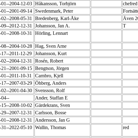
-01--2004-12-03
Håkansson, Torbjörn
chefred
-01--2001-09-14
Swedenmark, Peter
Fortsät
-02--2008-05-31
Bredenberg, Karl-Åke
Även 20
-09--2012-12-31
Johansson, Jan A.
T
-01--2008-10-31
Hörling, Lennart
-08--2004-10-28
Hag, Sven Arne
-17--2011-12-29
Johansson, Kurt
-02--2004-12-31
Rosén, Robert
-21--2001-09-15
Bengtson, Jörgen
-01--2011-10-31
Carnbro, Kjell
-17--2007-03-29
Öhberg, Anders
-02--2001-04-30
Svensson, Rolf
-04--
Ander, Staffan E
-15--2008-10-02
Gärdekrans, Sven
-29--2007-12-31
Carlsson, Bosse
-01--2008-12-31
Andersson, Jan G
-31--2022-05-10
Wallin, Thomas
red