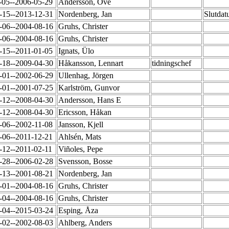
-05--2006-05-29
Andersson, Ove
-15--2013-12-31
Nordenberg, Jan
Slutdat
-06--2004-08-16
Gruhs, Christer
-06--2004-08-16
Gruhs, Christer
-15--2011-01-05
Ignats, Ülo
-18--2009-04-30
Håkansson, Lennart
tidningschef
-01--2002-06-29
Ullenhag, Jörgen
-01--2001-07-25
Karlström, Gunvor
-12--2008-04-30
Andersson, Hans E
-12--2008-04-30
Ericsson, Håkan
-06--2002-11-08
Jansson, Kjell
-06--2011-12-21
Ahlsén, Mats
-12--2011-02-11
Viñoles, Pepe
-28--2006-02-28
Svensson, Bosse
-13--2001-08-21
Nordenberg, Jan
-01--2004-08-16
Gruhs, Christer
-04--2004-08-16
Gruhs, Christer
-04--2015-03-24
Esping, Åza
-02--2002-08-03
Ahlberg, Anders