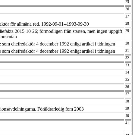
25
26
27
aktör för allmäna red. 1992-09-01--1993-09-30
28
efakta 2015-10-26; förmodligen från starten, men ingen uppgift
29
tionsrutan
e som chefredaktör 4 december 1992 enligt artikel i tidningen
30
e som chefredaktör 4 december 1992 enligt artikel i tidningen
31
32
33
34
35
36
37
38
nionsavdelningarna. Föräldrarledig fom 2003
39
40
41