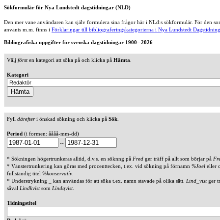
Sökformulär för Nya Lundstedt dagstidningar (NLD)
Den mer vane användaren kan själv formulera sina frågor här i NLd:s sökformulär. För den som
använts m.m. finns i
Förklaringar till bibliograferingskategorierna i Nya Lundstedt Dagstidning
Bibliografiska uppgifter för svenska dagstidningar 1900--2026
Välj
först
en kategori att söka på och klicka på
Hämta
.
Kategori
Fyll
därefter
i önskad sökning och klicka på
Sök
.
Period
(i formen: åååå-mm-dd)
--
* Sökningen högertrunkeras alltid, d.v.s. en söknng på
Fred
ger träff på allt som börjar på
Fr
* Vänstertrunkering kan göras med procenttecken, t.ex. vid sökning på förnamn
%Joel
eller 
fullständig titel
%konservativ
.
* Understrykning _ kan användas för att söka t.ex. namn stavade på olika sätt.
Lind_vist
ger t
såväl
Lindkvist
som
Lindqvist
.
Tidningstitel