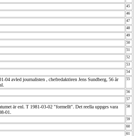
45
46
47
48
49
50
51
52
53
54
1-04 avled journalisten , chefredaktören Jens Sundberg, 56 år
55
al.
56
57
atumet är enl. T 1981-03-02 "formellt". Det reella uppges vara
58
08-01.
59
60
61