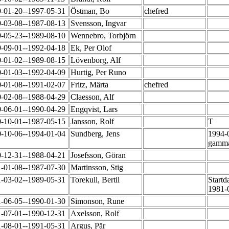
-01-20--1997-05-31
Östman, Bo
chefred
-03-08--1987-08-13
Svensson, Ingvar
-05-23--1989-08-10
Wennebro, Torbjörn
-09-01--1992-04-18
Ek, Per Olof
-01-02--1989-08-15
Lövenborg, Alf
-01-03--1992-04-09
Hurtig, Per Runo
-01-08--1991-02-07
Fritz, Märta
chefred
-02-08--1988-04-29
Claesson, Alf
-06-01--1990-04-29
Engqvist, Lars
-10-01--1987-05-15
Jansson, Rolf
T
-10-06--1994-01-04
Sundberg, Jens
1994-0
gamm
-12-31--1988-04-21
Josefsson, Göran
-01-08--1987-07-30
Martinsson, Stig
-03-02--1989-05-31
Torekull, Bertil
Startd
1981-
-06-05--1990-01-30
Simonson, Rune
-07-01--1990-12-31
Axelsson, Rolf
-08-01--1991-05-31
Argus, Pär