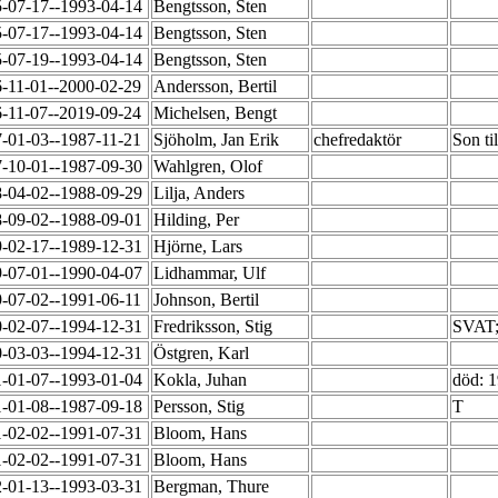
-07-17--1993-04-14
Bengtsson, Sten
-07-17--1993-04-14
Bengtsson, Sten
-07-19--1993-04-14
Bengtsson, Sten
-11-01--2000-02-29
Andersson, Bertil
-11-07--2019-09-24
Michelsen, Bengt
-01-03--1987-11-21
Sjöholm, Jan Erik
chefredaktör
Son ti
-10-01--1987-09-30
Wahlgren, Olof
-04-02--1988-09-29
Lilja, Anders
-09-02--1988-09-01
Hilding, Per
-02-17--1989-12-31
Hjörne, Lars
-07-01--1990-04-07
Lidhammar, Ulf
-07-02--1991-06-11
Johnson, Bertil
-02-07--1994-12-31
Fredriksson, Stig
SVAT; 
-03-03--1994-12-31
Östgren, Karl
-01-07--1993-01-04
Kokla, Juhan
död: 
-01-08--1987-09-18
Persson, Stig
T
-02-02--1991-07-31
Bloom, Hans
-02-02--1991-07-31
Bloom, Hans
-01-13--1993-03-31
Bergman, Thure