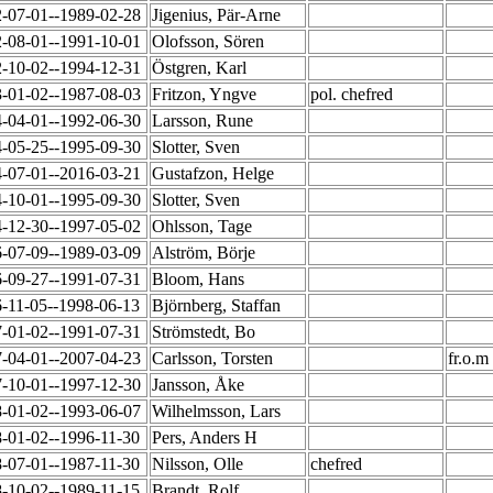
-07-01--1989-02-28
Jigenius, Pär-Arne
-08-01--1991-10-01
Olofsson, Sören
-10-02--1994-12-31
Östgren, Karl
-01-02--1987-08-03
Fritzon, Yngve
pol. chefred
-04-01--1992-06-30
Larsson, Rune
-05-25--1995-09-30
Slotter, Sven
-07-01--2016-03-21
Gustafzon, Helge
-10-01--1995-09-30
Slotter, Sven
-12-30--1997-05-02
Ohlsson, Tage
-07-09--1989-03-09
Alström, Börje
-09-27--1991-07-31
Bloom, Hans
-11-05--1998-06-13
Björnberg, Staffan
-01-02--1991-07-31
Strömstedt, Bo
-04-01--2007-04-23
Carlsson, Torsten
fr.o.m
-10-01--1997-12-30
Jansson, Åke
-01-02--1993-06-07
Wilhelmsson, Lars
-01-02--1996-11-30
Pers, Anders H
-07-01--1987-11-30
Nilsson, Olle
chefred
-10-02--1989-11-15
Brandt, Rolf