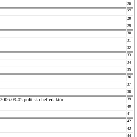
26
27
28
29
30
31
32
33
34
35
36
37
38
 2006-09-05 politisk chefredaktör
39
40
41
42
43
44