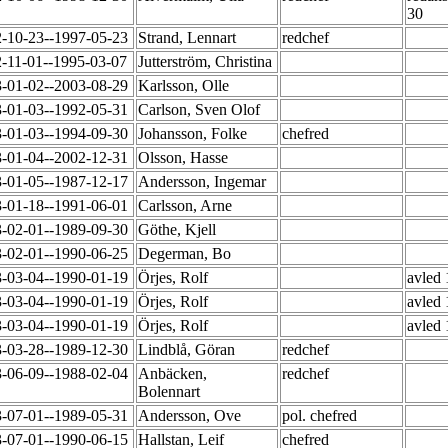
30
-10-23--1997-05-23
Strand, Lennart
redchef
-11-01--1995-03-07
Jutterström, Christina
-01-02--2003-08-29
Karlsson, Olle
-01-03--1992-05-31
Carlson, Sven Olof
-01-03--1994-09-30
Johansson, Folke
chefred
-01-04--2002-12-31
Olsson, Hasse
-01-05--1987-12-17
Andersson, Ingemar
-01-18--1991-06-01
Carlsson, Arne
-02-01--1989-09-30
Göthe, Kjell
-02-01--1990-06-25
Degerman, Bo
-03-04--1990-01-19
Örjes, Rolf
avled
-03-04--1990-01-19
Örjes, Rolf
avled
-03-04--1990-01-19
Örjes, Rolf
avled
-03-28--1989-12-30
Lindblå, Göran
redchef
-06-09--1988-02-04
Anbäcken,
redchef
Bolennart
-07-01--1989-05-31
Andersson, Ove
pol. chefred
-07-01--1990-06-15
Hallstan, Leif
chefred