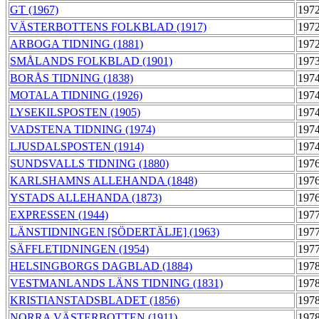
GT (1967)
1972
VÄSTERBOTTENS FOLKBLAD (1917)
1972
ARBOGA TIDNING (1881)
1972
SMÅLANDS FOLKBLAD (1901)
1973
BORÅS TIDNING (1838)
1974
MOTALA TIDNING (1926)
1974
LYSEKILSPOSTEN (1905)
1974
VADSTENA TIDNING (1974)
1974
LJUSDALSPOSTEN (1914)
1974
SUNDSVALLS TIDNING (1880)
1976
KARLSHAMNS ALLEHANDA (1848)
1976
YSTADS ALLEHANDA (1873)
1976
EXPRESSEN (1944)
1977
LÄNSTIDNINGEN [SÖDERTÄLJE] (1963)
1977
SÄFFLETIDNINGEN (1954)
1977
HELSINGBORGS DAGBLAD (1884)
1978
VESTMANLANDS LÄNS TIDNING (1831)
1978
KRISTIANSTADSBLADET (1856)
1978
NORRA VÄSTERBOTTEN (1911)
1978