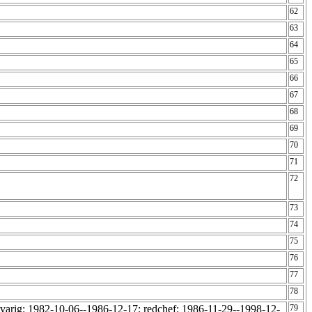
62
63
64
65
66
67
68
69
70
71
72
73
74
75
76
77
78
varig: 1982-10-06--1986-12-17; redchef: 1986-11-29--1998-12-
79