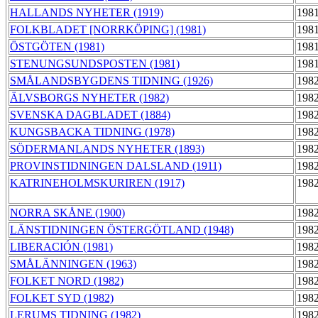
HALLANDS NYHETER (1919)
1981
FOLKBLADET [NORRKÖPING] (1981)
1981
ÖSTGÖTEN (1981)
1981
STENUNGSUNDSPOSTEN (1981)
1981
SMÅLANDSBYGDENS TIDNING (1926)
1982
ÄLVSBORGS NYHETER (1982)
1982
SVENSKA DAGBLADET (1884)
1982
KUNGSBACKA TIDNING (1978)
1982
SÖDERMANLANDS NYHETER (1893)
1982
PROVINSTIDNINGEN DALSLAND (1911)
1982
KATRINEHOLMSKURIREN (1917)
1982
NORRA SKÅNE (1900)
1982
LÄNSTIDNINGEN ÖSTERGÖTLAND (1948)
1982
LIBERACIÓN (1981)
1982
SMÅLÄNNINGEN (1963)
1982
FOLKET NORD (1982)
1982
FOLKET SYD (1982)
1982
LERUMS TIDNING (1982)
1982