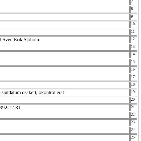
7
8
9
10
11
ll Sven Erik Sjöholm
12
13
14
15
16
17
18
slutdatum osäkert, okontrollerat
19
20
1992-12-31
21
22
23
24
25