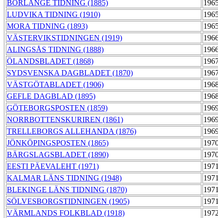
BORLÄNGE TIDNING (1885)
1965
LUDVIKA TIDNING (1910)
1965
MORA TIDNING (1893)
1965
VÄSTERVIKSTIDNINGEN (1919)
1966
ALINGSÅS TIDNING (1888)
1966
ÖLANDSBLADET (1868)
1967
SYDSVENSKA DAGBLADET (1870)
1967
VÄSTGÖTABLADET (1906)
1968
GEFLE DAGBLAD (1895)
1968
GÖTEBORGSPOSTEN (1859)
1969
NORRBOTTENSKURIREN (1861)
1969
TRELLEBORGS ALLEHANDA (1876)
1969
JÖNKÖPINGSPOSTEN (1865)
1970
BÄRGSLAGSBLADET (1890)
1970
EESTI PÄEVALEHT (1971)
1971
KALMAR LÄNS TIDNING (1948)
1971
BLEKINGE LÄNS TIDNING (1870)
1971
SÖLVESBORGSTIDNINGEN (1905)
1971
VÄRMLANDS FOLKBLAD (1918)
1972