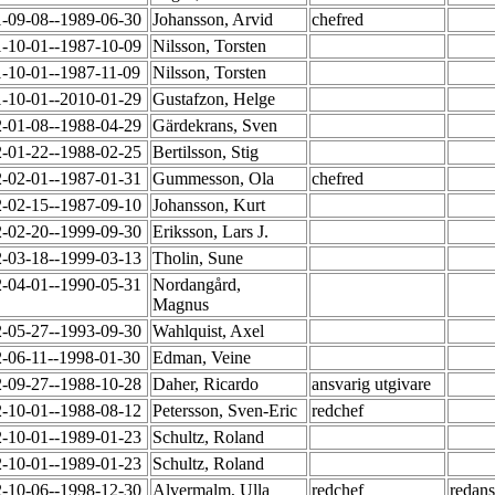
-09-08--1989-06-30
Johansson, Arvid
chefred
-10-01--1987-10-09
Nilsson, Torsten
-10-01--1987-11-09
Nilsson, Torsten
-10-01--2010-01-29
Gustafzon, Helge
-01-08--1988-04-29
Gärdekrans, Sven
-01-22--1988-02-25
Bertilsson, Stig
-02-01--1987-01-31
Gummesson, Ola
chefred
-02-15--1987-09-10
Johansson, Kurt
-02-20--1999-09-30
Eriksson, Lars J.
-03-18--1999-03-13
Tholin, Sune
-04-01--1990-05-31
Nordangård,
Magnus
-05-27--1993-09-30
Wahlquist, Axel
-06-11--1998-01-30
Edman, Veine
-09-27--1988-10-28
Daher, Ricardo
ansvarig utgivare
-10-01--1988-08-12
Petersson, Sven-Eric
redchef
-10-01--1989-01-23
Schultz, Roland
-10-01--1989-01-23
Schultz, Roland
-10-06--1998-12-30
Alvermalm, Ulla
redchef
redans