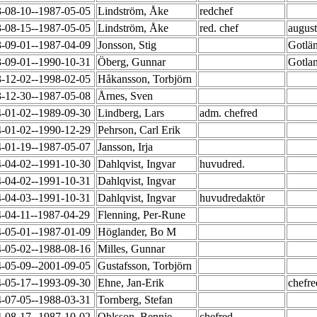
-08-10--1987-05-05
Lindström, Åke
redchef
-08-15--1987-05-05
Lindström, Åke
red. chef
augus
-09-01--1987-04-09
Jonsson, Stig
Gotlä
-09-01--1990-10-31
Öberg, Gunnar
Gotla
-12-02--1998-02-05
Håkansson, Torbjörn
-12-30--1987-05-08
Årnes, Sven
-01-02--1989-09-30
Lindberg, Lars
adm. chefred
-01-02--1990-12-29
Pehrson, Carl Erik
-01-19--1987-05-07
Jansson, Irja
-04-02--1991-10-30
Dahlqvist, Ingvar
huvudred.
-04-02--1991-10-31
Dahlqvist, Ingvar
-04-03--1991-10-31
Dahlqvist, Ingvar
huvudredaktör
-04-11--1987-04-29
Flenning, Per-Rune
-05-01--1987-01-09
Höglander, Bo M
-05-02--1988-08-16
Milles, Gunnar
-05-09--2001-09-05
Gustafsson, Torbjörn
-05-17--1993-09-30
Ehne, Jan-Erik
chefre
-07-05--1988-03-31
Tornberg, Stefan
-08-17--1987-10-02
Ohlsson, Bennie
chefred