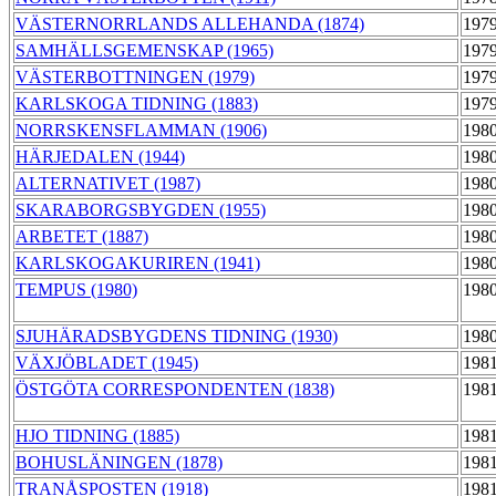
VÄSTERNORRLANDS ALLEHANDA (1874)
1979
SAMHÄLLSGEMENSKAP (1965)
1979
VÄSTERBOTTNINGEN (1979)
1979
KARLSKOGA TIDNING (1883)
1979
NORRSKENSFLAMMAN (1906)
1980
HÄRJEDALEN (1944)
1980
ALTERNATIVET (1987)
1980
SKARABORGSBYGDEN (1955)
1980
ARBETET (1887)
1980
KARLSKOGAKURIREN (1941)
1980
TEMPUS (1980)
1980
SJUHÄRADSBYGDENS TIDNING (1930)
1980
VÄXJÖBLADET (1945)
1981
ÖSTGÖTA CORRESPONDENTEN (1838)
1981
HJO TIDNING (1885)
1981
BOHUSLÄNINGEN (1878)
1981
TRANÅSPOSTEN (1918)
1981