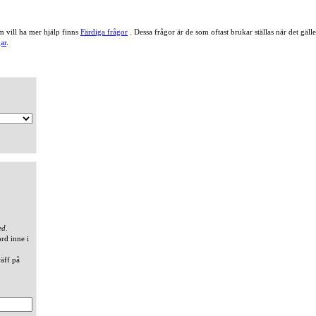
 vill ha mer hjälp finns
Färdiga frågor
. Dessa frågor är de som oftast brukar ställas när det gä
ar
.
ed
.
ord inne i
räff på