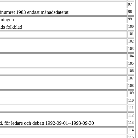
97
tinumret 1983 endast månadsdaterat
98
nningen
99
nds folkblad
100
101
102
103
104
105
106
107
108
109
110
111
112
d. för ledare och debatt 1992-09-01--1993-09-30
113
114
115