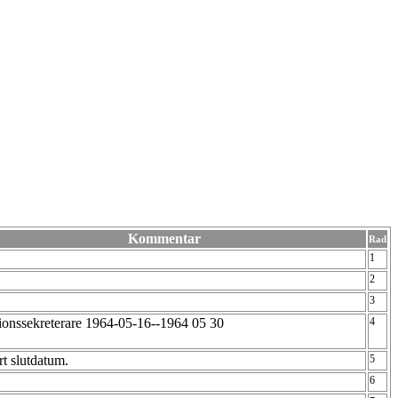
Kommentar
Rad
1
2
3
ionssekreterare 1964-05-16--1964 05 30
4
t slutdatum.
5
6