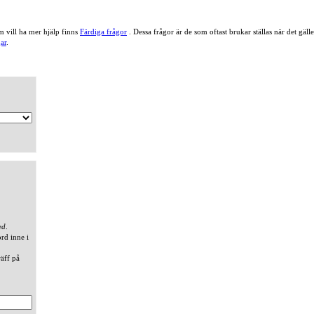
 vill ha mer hjälp finns
Färdiga frågor
. Dessa frågor är de som oftast brukar ställas när det gä
ar
.
ed
.
ord inne i
räff på