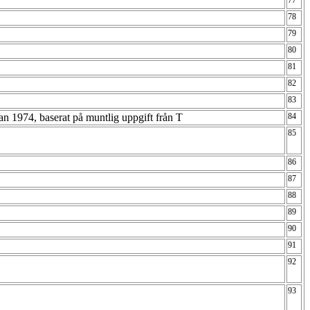
77
78
79
80
81
82
83
n 1974, baserat på muntlig uppgift från T
84
85
86
87
88
89
90
91
92
93