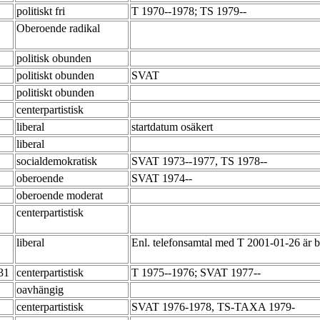
politiskt fri
T 1970--1978; TS 1979--
Oberoende radikal
politisk obunden
politiskt obunden
SVAT
politiskt obunden
centerpartistisk
liberal
startdatum osäkert
liberal
socialdemokratisk
SVAT 1973--1977, TS 1978--
oberoende
SVAT 1974--
oberoende moderat
centerpartistisk
liberal
Enl. telefonsamtal med T 2001-01-26 är b
-31
centerpartistisk
T 1975--1976; SVAT 1977--
oavhängig
centerpartistisk
SVAT 1976-1978, TS-TAXA 1979-