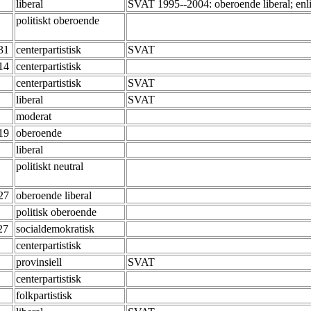
liberal
SVAT 1995--2004: oberoende liberal; enli
politiskt oberoende
-31
centerpartistisk
SVAT
-14
centerpartistisk
centerpartistisk
SVAT
liberal
SVAT
moderat
-19
oberoende
liberal
politiskt neutral
-27
oberoende liberal
politisk oberoende
-27
socialdemokratisk
centerpartistisk
provinsiell
SVAT
centerpartistisk
folkpartistisk