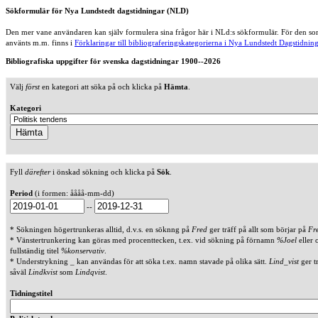
Sökformulär för Nya Lundstedt dagstidningar (NLD)
Den mer vane användaren kan själv formulera sina frågor här i NLd:s sökformulär. För den som
använts m.m. finns i
Förklaringar till bibliograferingskategorierna i Nya Lundstedt Dagstidning
Bibliografiska uppgifter för svenska dagstidningar 1900--2026
Välj
först
en kategori att söka på och klicka på
Hämta
.
Kategori
Fyll
därefter
i önskad sökning och klicka på
Sök
.
Period
(i formen: åååå-mm-dd)
--
* Sökningen högertrunkeras alltid, d.v.s. en söknng på
Fred
ger träff på allt som börjar på
Fr
* Vänstertrunkering kan göras med procenttecken, t.ex. vid sökning på förnamn
%Joel
eller 
fullständig titel
%konservativ
.
* Understrykning _ kan användas för att söka t.ex. namn stavade på olika sätt.
Lind_vist
ger t
såväl
Lindkvist
som
Lindqvist
.
Tidningstitel