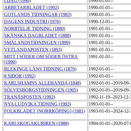
I DAG (1990)
1990-01-01--
ARBETARBLADET (1902)
1990-01-01--
GOTLANDS TIDNINGAR (1983)
1990-01-01--
DAGENS INDUSTRI (1976)
1990-12-01--
NORRTELJE TIDNING (1880)
1991-01-01--
SKÅNSKA DAGBLADET (1888)
1991-01-01--
SMÅLANDSTIDNINGEN (1899)
1991-01-01--
VETLANDAPOSTEN (1893)
1991-01-01--
MITT I SÖDER OM SÖDER ÖSTRA
1991-01-01--
(1990)
BLEKINGE LÄNS TIDNING (1870)
1992-01-01--
8 SIDOR (1992)
1992-01-01--
KARLSHAMNS ALLEHANDA (1848)
1992-01-01--2019-09
SÖLVESBORGSTIDNINGEN (1905)
1992-01-01--2019-09
TRANÅSPOSTEN (1992)
1992-11-19--2023-12
NYA LUDVIKA TIDNING (1993)
1993-01-01--
FOLKBLADET [NORRKÖPING] (1981)
1993-01-01--2024-12
KARLSKOGAKURIREN (1988)
1994-01-01--2020-07