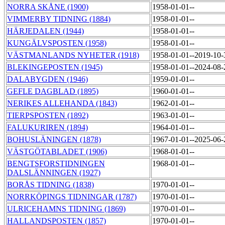
NORRA SKÅNE (1900)
1958-01-01--
VIMMERBY TIDNING (1884)
1958-01-01--
HÄRJEDALEN (1944)
1958-01-01--
KUNGÄLVSPOSTEN (1958)
1958-01-01--
VÄSTMANLANDS NYHETER (1918)
1958-01-01--2019-10
BLEKINGEPOSTEN (1945)
1958-01-01--2024-08
DALABYGDEN (1946)
1959-01-01--
GEFLE DAGBLAD (1895)
1960-01-01--
NERIKES ALLEHANDA (1843)
1962-01-01--
TIERPSPOSTEN (1892)
1963-01-01--
FALUKURIREN (1894)
1964-01-01--
BOHUSLÄNINGEN (1878)
1967-01-01--2025-06
VÄSTGÖTABLADET (1906)
1968-01-01--
BENGTSFORSTIDNINGEN
1968-01-01--
DALSLÄNNINGEN (1927)
BORÅS TIDNING (1838)
1970-01-01--
NORRKÖPINGS TIDNINGAR (1787)
1970-01-01--
ULRICEHAMNS TIDNING (1869)
1970-01-01--
HALLANDSPOSTEN (1857)
1970-01-01--