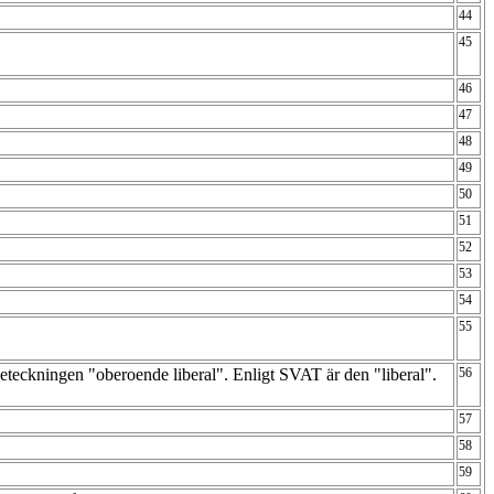
44
45
46
47
48
49
50
51
52
53
54
55
eteckningen "oberoende liberal". Enligt SVAT är den "liberal".
56
57
58
59