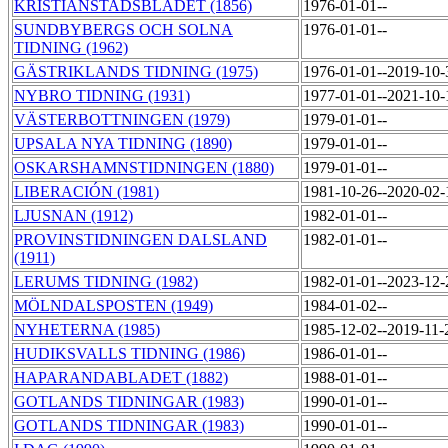
KRISTIANSTADSBLADET (1856)
1976-01-01--
SUNDBYBERGS OCH SOLNA
1976-01-01--
TIDNING (1962)
GÄSTRIKLANDS TIDNING (1975)
1976-01-01--2019-10
NYBRO TIDNING (1931)
1977-01-01--2021-10
VÄSTERBOTTNINGEN (1979)
1979-01-01--
UPSALA NYA TIDNING (1890)
1979-01-01--
OSKARSHAMNSTIDNINGEN (1880)
1979-01-01--
LIBERACIÓN (1981)
1981-10-26--2020-02
LJUSNAN (1912)
1982-01-01--
PROVINSTIDNINGEN DALSLAND
1982-01-01--
(1911)
LERUMS TIDNING (1982)
1982-01-01--2023-12
MÖLNDALSPOSTEN (1949)
1984-01-02--
NYHETERNA (1985)
1985-12-02--2019-11
HUDIKSVALLS TIDNING (1986)
1986-01-01--
HAPARANDABLADET (1882)
1988-01-01--
GOTLANDS TIDNINGAR (1983)
1990-01-01--
GOTLANDS TIDNINGAR (1983)
1990-01-01--