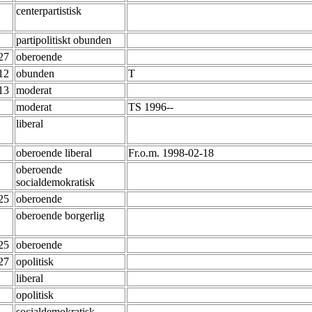
centerpartistisk
partipolitiskt obunden
-27
oberoende
-12
obunden
T
-13
moderat
moderat
TS 1996--
liberal
oberoende liberal
Fr.o.m. 1998-02-18
oberoende
socialdemokratisk
-25
oberoende
oberoende borgerlig
-25
oberoende
-27
opolitisk
liberal
opolitisk
socialdemokratisk