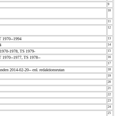
9
10
11
12
T 1970--1994
13
94
14
1970-1978, TS 1979-
15
 1970--1977, TS 1978--
16
17
nden 2014-02-20-- enl. redaktionsrutan
18
19
20
21
22
23
24
25