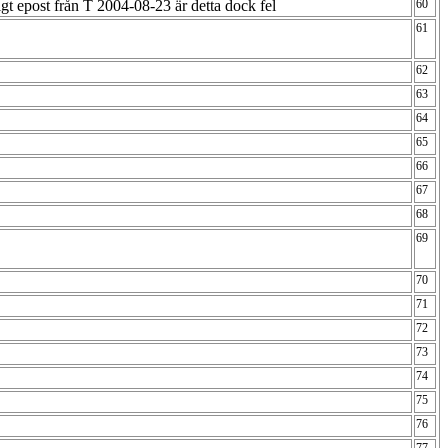
gt epost från T 2004-08-23 är detta dock fel
60
61
62
63
64
65
66
67
68
69
70
71
72
73
74
75
76