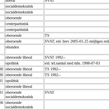
liberal
SVAT
socialdemokratisk
socialdemokratisk
oberoende
centerpartistisk
centerpartistisk
oberoende
TS
oberoende
SVAT; enl. brev 2005-01-25 möjligen reda
obunden
oberoende liberal
SVAT 1992--
opolitisk
enl. tel.samtal med tidn. 1998-07-03
-30
oberoende liberal
TS 1992--
-30
oberoende liberal
TS 1992--
-31
opolitisk
oberoende liberal
-31
oberoende
SVAT
socialdemokratisk
-06
oberoende
socialdemokratisk