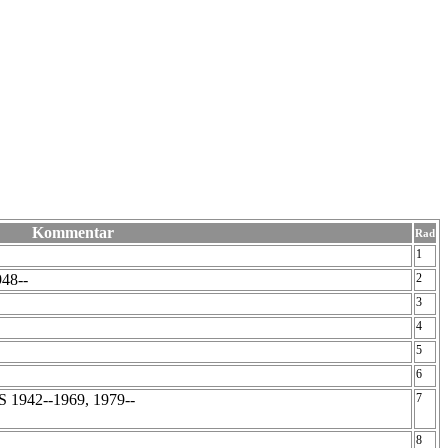
Kommentar
Rad
1
948--
2
3
4
5
6
 1942--1969, 1979--
7
8