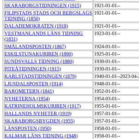
SKARABORGSTIDNINGEN (1915)
1921-01-01--
FILIPSTADS STADS OCH BERGSLAGS
1921-01-01--
TIDNING (1850)
DALADEMOKRATEN (1918)
1921-01-01--
VESTMANLANDS LÄNS TIDNING
1923-01-01--
(1831)
SMÅLANDSPOSTEN (1867)
1924-01-01--
ESKILSTUNAKURIREN (1890)
1925-01-01--
SUNDSVALLS TIDNING (1880)
1930-01-01--
PITEÅTIDNINGEN (1915)
1930-01-01--
KARLSTADSTIDNINGEN (1879)
1940-01-01--2023-04
LJUSDALSPOSTEN (1914)
1948-01-01--
BAROMETERN (1841)
1952-01-01--
NYHETERNA (1954)
1954-03-01--
KATRINEHOLMSKURIREN (1917)
1955-01-01--
HALLANDS NYHETER (1919)
1957-01-01--
SKARABORGSBYGDEN (1955)
1957-01-01--
LÄNSPOSTEN (1950)
1958-01-01--
KALMAR LÄNS TIDNING (1948)
1958-01-01--