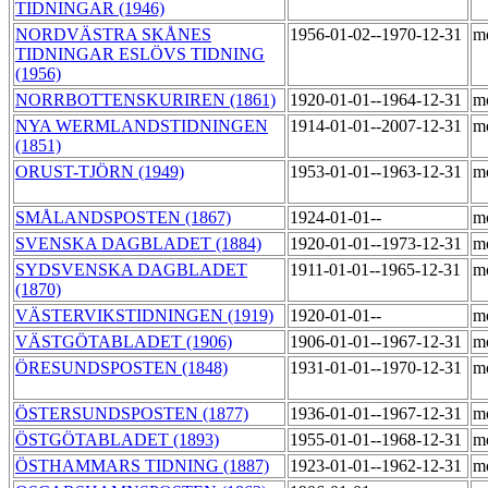
TIDNINGAR (1946)
NORDVÄSTRA SKÅNES
1956-01-02--1970-12-31
m
TIDNINGAR ESLÖVS TIDNING
(1956)
NORRBOTTENSKURIREN (1861)
1920-01-01--1964-12-31
m
NYA WERMLANDSTIDNINGEN
1914-01-01--2007-12-31
m
(1851)
ORUST-TJÖRN (1949)
1953-01-01--1963-12-31
m
SMÅLANDSPOSTEN (1867)
1924-01-01--
m
SVENSKA DAGBLADET (1884)
1920-01-01--1973-12-31
m
SYDSVENSKA DAGBLADET
1911-01-01--1965-12-31
m
(1870)
VÄSTERVIKSTIDNINGEN (1919)
1920-01-01--
m
VÄSTGÖTABLADET (1906)
1906-01-01--1967-12-31
m
ÖRESUNDSPOSTEN (1848)
1931-01-01--1970-12-31
m
ÖSTERSUNDSPOSTEN (1877)
1936-01-01--1967-12-31
m
ÖSTGÖTABLADET (1893)
1955-01-01--1968-12-31
m
ÖSTHAMMARS TIDNING (1887)
1923-01-01--1962-12-31
m