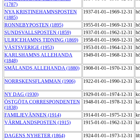
(1787)
NYA KRISTINEHAMNSPOSTEN
1937-01-01--1969-12-31
h
(1885)
RONNEBYPOSTEN (1895)
1955-01-01--1969-12-31
h
SUNDSVALLSPOSTEN (1859)
1937-01-01--1962-12-31
h
ULRICEHAMNS TIDNING (1869)
1958-01-01--1969-12-31
h
VÄSTSVERIGE (1953)
1953-01-01--1964-12-31
h
KARLSHAMNS ALLEHANDA
1949-01-01--1968-12-31
hö
(1848)
SMÅLANDS ALLEHANDA (1880)
1908-01-01--1970-12-31
hö
NORRSKENSFLAMMAN (1906)
1922-01-01--1990-12-31
k
NY DAG (1930)
1929-01-01--1974-12-31
k
ÖSTGÖTA CORRESPONDENTEN
1948-01-01--1978-12-31
ko
(1838)
FAMILJEVÄNNEN (1914)
1914-01-01--1975-12-31
kr
VÄRMLANDSPOSTEN (1915)
1915-01-01--1962-12-31
kr
DAGENS NYHETER (1864)
1924-01-01--1973-12-31
li