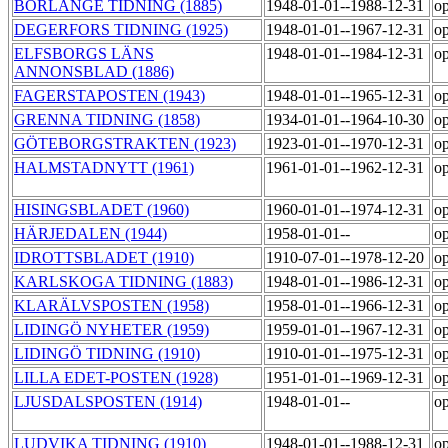
BORLÄNGE TIDNING (1885)
1948-01-01--1988-12-31
op
DEGERFORS TIDNING (1925)
1948-01-01--1967-12-31
op
ELFSBORGS LÄNS
1948-01-01--1984-12-31
op
ANNONSBLAD (1886)
FAGERSTAPOSTEN (1943)
1948-01-01--1965-12-31
op
GRENNA TIDNING (1858)
1934-01-01--1964-10-30
op
GÖTEBORGSTRAKTEN (1923)
1923-01-01--1970-12-31
op
HALMSTADNYTT (1961)
1961-01-01--1962-12-31
op
HISINGSBLADET (1960)
1960-01-01--1974-12-31
op
HÄRJEDALEN (1944)
1958-01-01--
op
IDROTTSBLADET (1910)
1910-07-01--1978-12-20
op
KARLSKOGA TIDNING (1883)
1948-01-01--1986-12-31
op
KLARÄLVSPOSTEN (1958)
1958-01-01--1966-12-31
op
LIDINGÖ NYHETER (1959)
1959-01-01--1967-12-31
op
LIDINGÖ TIDNING (1910)
1910-01-01--1975-12-31
op
LILLA EDET-POSTEN (1928)
1951-01-01--1969-12-31
op
LJUSDALSPOSTEN (1914)
1948-01-01--
op
LUDVIKA TIDNING (1910)
1948-01-01--1988-12-31
op