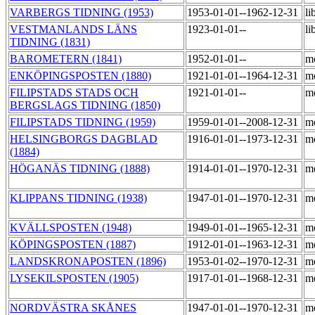
VARBERGS TIDNING (1953)
1953-01-01--1962-12-31
li
VESTMANLANDS LÄNS
1923-01-01--
li
TIDNING (1831)
BAROMETERN (1841)
1952-01-01--
m
ENKÖPINGSPOSTEN (1880)
1921-01-01--1964-12-31
m
FILIPSTADS STADS OCH
1921-01-01--
m
BERGSLAGS TIDNING (1850)
FILIPSTADS TIDNING (1959)
1959-01-01--2008-12-31
m
HELSINGBORGS DAGBLAD
1916-01-01--1973-12-31
m
(1884)
HÖGANÄS TIDNING (1888)
1914-01-01--1970-12-31
m
KLIPPANS TIDNING (1938)
1947-01-01--1970-12-31
m
KVÄLLSPOSTEN (1948)
1949-01-01--1965-12-31
m
KÖPINGSPOSTEN (1887)
1912-01-01--1963-12-31
m
LANDSKRONAPOSTEN (1896)
1953-01-02--1970-12-31
m
LYSEKILSPOSTEN (1905)
1917-01-01--1968-12-31
m
NORDVÄSTRA SKÅNES
1947-01-01--1970-12-31
m