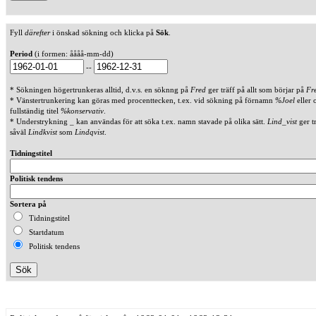
Fyll
därefter
i önskad sökning och klicka på
Sök
.
Period
(i formen: åååå-mm-dd)
--
* Sökningen högertrunkeras alltid, d.v.s. en söknng på
Fred
ger träff på allt som börjar på
Fr
* Vänstertrunkering kan göras med procenttecken, t.ex. vid sökning på förnamn
%Joel
eller 
fullständig titel
%konservativ
.
* Understrykning _ kan användas för att söka t.ex. namn stavade på olika sätt.
Lind_vist
ger t
såväl
Lindkvist
som
Lindqvist
.
Tidningstitel
Politisk tendens
Sortera på
Tidningstitel
Startdatum
Politisk tendens