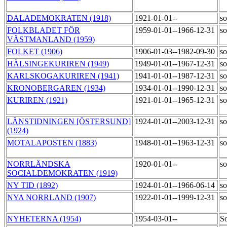
DALADEMOKRATEN (1918)
1921-01-01--
so
FOLKBLADET FÖR
1959-01-01--1966-12-31
so
VÄSTMANLAND (1959)
FOLKET (1906)
1906-01-03--1982-09-30
so
HÄLSINGEKURIREN (1949)
1949-01-01--1967-12-31
so
KARLSKOGAKURIREN (1941)
1941-01-01--1987-12-31
so
KRONOBERGAREN (1934)
1934-01-01--1990-12-31
so
KURIREN (1921)
1921-01-01--1965-12-31
so
LÄNSTIDNINGEN [ÖSTERSUND]
1924-01-01--2003-12-31
so
(1924)
MOTALAPOSTEN (1883)
1948-01-01--1963-12-31
so
NORRLÄNDSKA
1920-01-01--
so
SOCIALDEMOKRATEN (1919)
NY TID (1892)
1924-01-01--1966-06-14
so
NYA NORRLAND (1907)
1922-01-01--1999-12-31
so
NYHETERNA (1954)
1954-03-01--
S