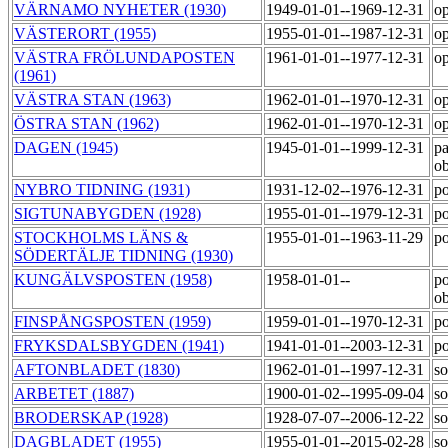
VÄRNAMO NYHETER (1930)
1949-01-01--1969-12-31
op
VÄSTERORT (1955)
1955-01-01--1987-12-31
op
VÄSTRA FRÖLUNDAPOSTEN
1961-01-01--1977-12-31
op
(1961)
VÄSTRA STAN (1963)
1962-01-01--1970-12-31
op
ÖSTRA STAN (1962)
1962-01-01--1970-12-31
op
DAGEN (1945)
1945-01-01--1999-12-31
pa
o
NYBRO TIDNING (1931)
1931-12-02--1976-12-31
po
SIGTUNABYGDEN (1928)
1955-01-01--1979-12-31
po
STOCKHOLMS LÄNS &
1955-01-01--1963-11-29
po
SÖDERTÄLJE TIDNING (1930)
KUNGÄLVSPOSTEN (1958)
1958-01-01--
po
o
FINSPÅNGSPOSTEN (1959)
1959-01-01--1970-12-31
po
FRYKSDALSBYGDEN (1941)
1941-01-01--2003-12-31
po
AFTONBLADET (1830)
1962-01-01--1997-12-31
so
ARBETET (1887)
1900-01-02--1995-09-04
so
BRODERSKAP (1928)
1928-07-07--2006-12-22
so
DAGBLADET (1955)
1955-01-01--2015-02-28
so