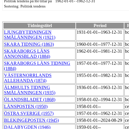
Politisk tendens på för titlar på 1962-01-01- -1962-12-31
Sortering: Politisk tendens
Tidningstitel
Period
P
LJUNGBYTIDNINGEN
1931-01-01--1963-12-31
bo
SMÅLÄNNINGEN (1921)
SKARA TIDNING (1863)
1960-01-01--1977-12-31
bo
SKARABORGS LÄNS
1962-01-01--1981-12-31
bo
ANNONSBLAD (1884)
SKARABORGS LÄNS TIDNING
1957-01-01--1977-12-31
bo
(1884)
VÄSTERNORRLANDS
1955-01-01--1982-12-31
bo
ALLEHANDA (1874)
ÄLMHULTS TIDNING
1936-01-01--1963-12-31
bo
SMÅLÄNNINGEN (1935)
ÖLANDSBLADET (1868)
1958-01-02--1994-12-31
bo
LÄNSPOSTEN (1950)
1958-01-01--
ce
ÖSTRA SVERIGE (1957)
1957-01-01--1962-12-31
ce
BLEKINGEPOSTEN (1945)
1958-01-01--2024-08-29
ce
DALABYGDEN (1946)
1959-01-01--
ce