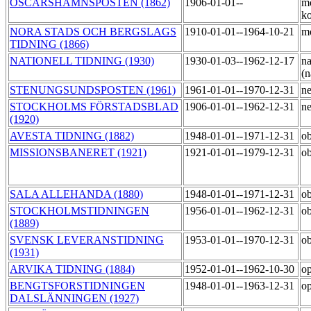
OSCARSHAMNSPOSTEN (1862)
1906-01-01--
m
ko
NORA STADS OCH BERGSLAGS
1910-01-01--1964-10-21
mo
TIDNING (1866)
NATIONELL TIDNING (1930)
1930-01-03--1962-12-17
na
(n
STENUNGSUNDSPOSTEN (1961)
1961-01-01--1970-12-31
ne
STOCKHOLMS FÖRSTADSBLAD
1906-01-01--1962-12-31
ne
(1920)
AVESTA TIDNING (1882)
1948-01-01--1971-12-31
o
MISSIONSBANERET (1921)
1921-01-01--1979-12-31
o
SALA ALLEHANDA (1880)
1948-01-01--1971-12-31
o
STOCKHOLMSTIDNINGEN
1956-01-01--1962-12-31
o
(1889)
SVENSK LEVERANSTIDNING
1953-01-01--1970-12-31
o
(1931)
ARVIKA TIDNING (1884)
1952-01-01--1962-10-30
op
BENGTSFORSTIDNINGEN
1948-01-01--1963-12-31
op
DALSLÄNNINGEN (1927)