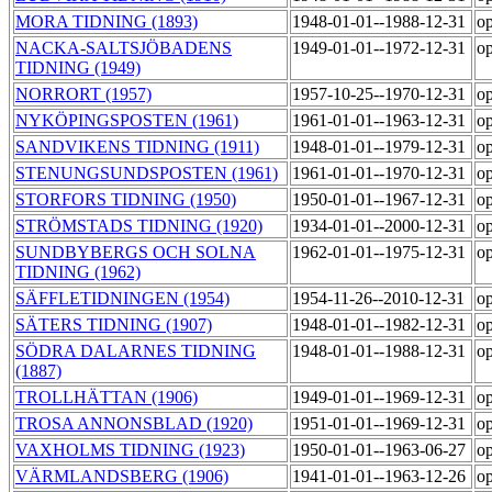
MORA TIDNING (1893)
1948-01-01--1988-12-31
op
NACKA-SALTSJÖBADENS
1949-01-01--1972-12-31
op
TIDNING (1949)
NORRORT (1957)
1957-10-25--1970-12-31
op
NYKÖPINGSPOSTEN (1961)
1961-01-01--1963-12-31
op
SANDVIKENS TIDNING (1911)
1948-01-01--1979-12-31
op
STENUNGSUNDSPOSTEN (1961)
1961-01-01--1970-12-31
op
STORFORS TIDNING (1950)
1950-01-01--1967-12-31
op
STRÖMSTADS TIDNING (1920)
1934-01-01--2000-12-31
op
SUNDBYBERGS OCH SOLNA
1962-01-01--1975-12-31
op
TIDNING (1962)
SÄFFLETIDNINGEN (1954)
1954-11-26--2010-12-31
op
SÄTERS TIDNING (1907)
1948-01-01--1982-12-31
op
SÖDRA DALARNES TIDNING
1948-01-01--1988-12-31
op
(1887)
TROLLHÄTTAN (1906)
1949-01-01--1969-12-31
op
TROSA ANNONSBLAD (1920)
1951-01-01--1969-12-31
op
VAXHOLMS TIDNING (1923)
1950-01-01--1963-06-27
op
VÄRMLANDSBERG (1906)
1941-01-01--1963-12-26
op