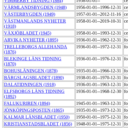
VIMMERBY TIDNING (1884)
1958-01-01--
ce
VÄRMLANDSBYGDEN (1948)
1956-01-01--1996-12-31
ce
VÄSTERBYGDEN (1949)
1957-01-01--2012-11-16
ce
VÄSTMANLANDS NYHETER
1958-01-01--2019-10-31
ce
(1918)
VÄXJÖBLADET (1945)
1958-01-01--1993-12-31
ce
ARVIKA NYHETER (1895)
1936-01-01--1962-12-31
fo
TRELLEBORGS ALLEHANDA
1936-01-01--1972-12-31
fo
(1876)
BLEKINGE LÄNS TIDNING
1936-01-01--1976-12-31
fo
(1870)
BOHUSLÄNINGEN (1878)
1935-01-01--1966-12-31
fo
BÄRGSLAGSBLADET (1890)
1938-01-01--1970-12-31
fo
DALATIDNINGEN (1918)
1936-01-01--1963-12-31
fo
ELFSBORGS LÄNS TIDNING
1936-01-01--1968-12-30
fo
(1892)
FALUKURIREN (1894)
1945-01-01--1963-12-31
fo
JÖNKÖPINGSPOSTEN (1865)
1935-01-01--1973-12-31
fo
KALMAR LÄNSBLADET (1950)
1950-01-01--1975-12-31
fo
KRISTIANSTADSBLADET (1856)
1948-01-01--1975-12-31
fo