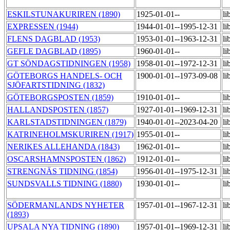
ESKILSTUNAKURIREN (1890)
1925-01-01--
li
EXPRESSEN (1944)
1944-01-01--1995-12-31
li
FLENS DAGBLAD (1953)
1953-01-01--1963-12-31
li
GEFLE DAGBLAD (1895)
1960-01-01--
li
GT SÖNDAGSTIDNINGEN (1958)
1958-01-01--1972-12-31
li
GÖTEBORGS HANDELS- OCH
1900-01-01--1973-09-08
li
SJÖFARTSTIDNING (1832)
GÖTEBORGSPOSTEN (1859)
1910-01-01--
li
HALLANDSPOSTEN (1857)
1927-01-01--1969-12-31
li
KARLSTADSTIDNINGEN (1879)
1940-01-01--2023-04-20
li
KATRINEHOLMSKURIREN (1917)
1955-01-01--
li
NERIKES ALLEHANDA (1843)
1962-01-01--
li
OSCARSHAMNSPOSTEN (1862)
1912-01-01--
li
STRENGNÄS TIDNING (1854)
1956-01-01--1975-12-31
li
SUNDSVALLS TIDNING (1880)
1930-01-01--
li
SÖDERMANLANDS NYHETER
1957-01-01--1967-12-31
li
(1893)
UPSALA NYA TIDNING (1890)
1957-01-01--1969-12-31
li