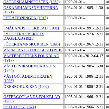
OSCARSHAMNSPOSTEN (1862)
1920-01-01--
so
OSKARSHAMNSNYHETERNA
1934-01-01--1985-11-30
so
(1921)
PITEÅTIDNINGEN (1915)
1930-01-01--
so
SMÅLANDS FOLKBLAD (1901)
1921-01-01--1991-12-31
so
SYDÖSTRA SVERIGES
1925-01-01--1973-12-31
so
DAGBLAD (1921)
SÖDERHAMNSKURIREN (1895)
1934-01-01--1967-12-31
so
VÄRMLANDS FOLKBLAD (1918)
1918-05-01--
so
VÄSTERBOTTENS FOLKBLAD
1929-01-01--2012-04-17
so
(1917)
VÄSTERVIKSDEMOKRATEN
1944-08-18--1985-11-30
so
(1944)
VÄSTGÖTADEMOKRATEN
1926-01-01--1986-12-31
so
(1926)
ÖREBROKURIREN (1902)
1902-01-01--1986-12-31
so
ÖSTERGÖTLANDS FOLKBLAD
1905-01-01--1966-12-31
so
(1905)
ÖSTGÖTEN (1874)
1936-01-01--1966-12-31
so