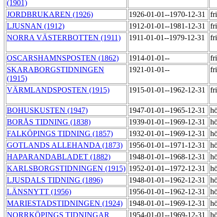
(1901)
JORDBRUKAREN (1926)
1926-01-01--1970-12-31
fr
LJUSNAN (1912)
1912-01-01--1981-12-31
fr
NORRA VÄSTERBOTTEN (1911)
1911-01-01--1979-12-31
fr
OSCARSHAMNSPOSTEN (1862)
1914-01-01--
fr
SKARABORGSTIDNINGEN
1921-01-01--
fr
(1915)
VÄRMLANDSPOSTEN (1915)
1915-01-01--1962-12-31
fr
BOHUSKUSTEN (1947)
1947-01-01--1965-12-31
h
BORÅS TIDNING (1838)
1939-01-01--1969-12-31
h
FALKÖPINGS TIDNING (1857)
1932-01-01--1969-12-31
h
GOTLANDS ALLEHANDA (1873)
1956-01-01--1971-12-31
h
HAPARANDABLADET (1882)
1948-01-01--1968-12-31
h
KARLSBORGSTIDNINGEN (1915)
1952-01-01--1972-12-31
h
LJUSDALS TIDNING (1896)
1948-01-01--1962-12-31
h
LÄNSNYTT (1956)
1956-01-01--1962-12-31
h
MARIESTADSTIDNINGEN (1924)
1948-01-01--1969-12-31
h
NORRKÖPINGS TIDNINGAR
1954-01-01--1969-12-31
h