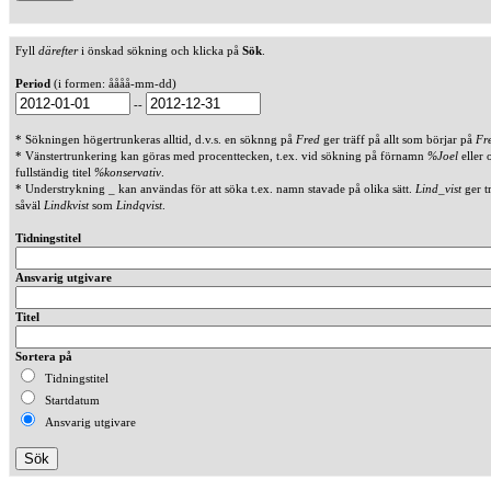
Fyll
därefter
i önskad sökning och klicka på
Sök
.
Period
(i formen: åååå-mm-dd)
--
* Sökningen högertrunkeras alltid, d.v.s. en söknng på
Fred
ger träff på allt som börjar på
Fr
* Vänstertrunkering kan göras med procenttecken, t.ex. vid sökning på förnamn
%Joel
eller 
fullständig titel
%konservativ
.
* Understrykning _ kan användas för att söka t.ex. namn stavade på olika sätt.
Lind_vist
ger t
såväl
Lindkvist
som
Lindqvist
.
Tidningstitel
Ansvarig utgivare
Titel
Sortera på
Tidningstitel
Startdatum
Ansvarig utgivare