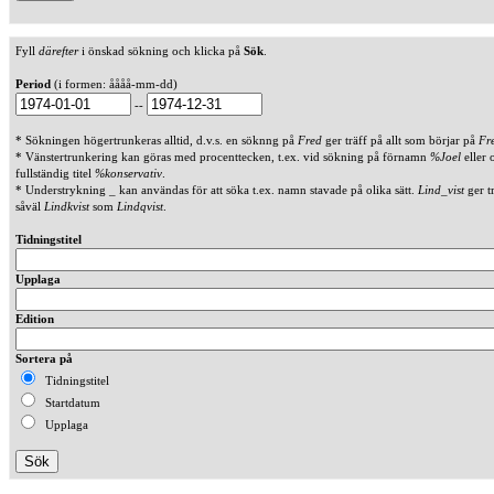
Fyll
därefter
i önskad sökning och klicka på
Sök
.
Period
(i formen: åååå-mm-dd)
--
* Sökningen högertrunkeras alltid, d.v.s. en söknng på
Fred
ger träff på allt som börjar på
Fr
* Vänstertrunkering kan göras med procenttecken, t.ex. vid sökning på förnamn
%Joel
eller 
fullständig titel
%konservativ
.
* Understrykning _ kan användas för att söka t.ex. namn stavade på olika sätt.
Lind_vist
ger t
såväl
Lindkvist
som
Lindqvist
.
Tidningstitel
Upplaga
Edition
Sortera på
Tidningstitel
Startdatum
Upplaga