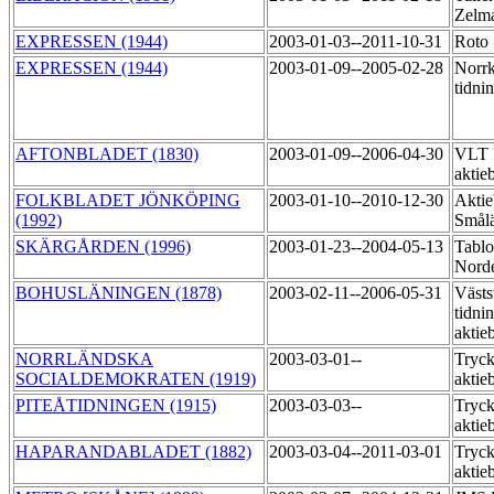
Zelma
EXPRESSEN (1944)
2003-01-03--2011-10-31
Roto
EXPRESSEN (1944)
2003-01-09--2005-02-28
Norr
tidni
AFTONBLADET (1830)
2003-01-09--2006-04-30
VLT 
aktie
FOLKBLADET JÖNKÖPING
2003-01-10--2010-12-30
Aktie
(1992)
Smål
SKÄRGÅRDEN (1996)
2003-01-23--2004-05-13
Tablo
Norde
BOHUSLÄNINGEN (1878)
2003-02-11--2006-05-31
Västs
tidni
aktie
NORRLÄNDSKA
2003-03-01--
Tryck
SOCIALDEMOKRATEN (1919)
aktie
PITEÅTIDNINGEN (1915)
2003-03-03--
Tryck
aktie
HAPARANDABLADET (1882)
2003-03-04--2011-03-01
Tryck
aktie