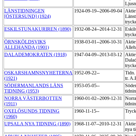
Ljus
LÄNSTIDNINGEN
1924-09-19--2006-09-04
Aktie
[ÖSTERSUND] (1924)
Länst
tryck
ESKILSTUNAKURIREN (1890)
1932-08-24--2014-12-31
Eskil
tryck
ÖRNSKÖLDSVIKS
1938-03-01--2006-10-31
Aktie
ALLEHANDA (1901)
Alleh
DALADEMOKRATEN (1918)
1947-04-09--2013-03-12
Aktie
Dala
tryck
OSKARSHAMNSNYHETERNA
1952-09-22--
Tidn.
(1921)
tr. A
SÖDERMANLANDS LÄNS
1953-05-05--
Söder
TIDNING (1953)
tidni
NORRA VÄSTERBOTTEN
1960-01-02--2009-12-31
Norra
(1911)
tidni
OXELÖSUNDS TIDNING
1960-11-15--
Tryck
(1960)
UPSALA NYA TIDNING (1890)
1968-11-07--2010-12-31
Aktie
nya t