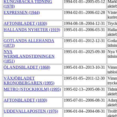
KUNGSBACKA TIDNING
1994-01-01--2005-05-12
Markb
(1978)
aktie
EXPRESSEN (1944)
1994-02-01--2006-02-28
Väste
kurir
AFTONBLADET (1830)
1994-08-18--2004-12-31
Tryck
HALLANDS NYHETER (1919)
1995-01-01--2006-03-31
Halla
aktie
GOTLANDS ALLEHANDA
1995-01-01--2012-12-31
Gotla
(1873)
tidni
NYA
1995-01-01--2025-09-30
Nya 
WERMLANDSTIDNINGEN
tidni
(1851)
ÖLANDSBLADET (1868)
1995-01-03--2013-10-31
Vimme
tablo
VÄXJÖBLADET
1995-01-05--2011-12-30
Vimm
KRONOBERGAREN (1995)
tryck
METRO [STOCKHOLM] (1995)
1995-02-13--2005-08-31
Tidni
aktie
AFTONBLADET (1830)
1995-07-01--2006-08-31
Adarg
aktie
UDDEVALLAPOSTEN (1976)
1996-01-04--2004-08-31
Trollh
aktie