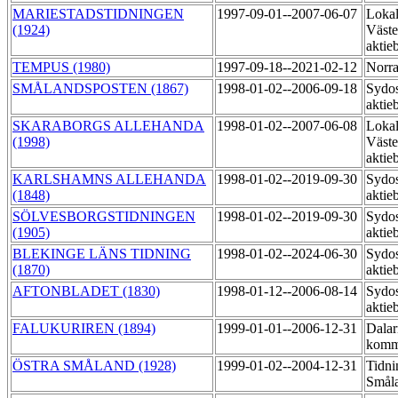
MARIESTADSTIDNINGEN
1997-09-01--2007-06-07
Lokal
(1924)
Väste
aktie
TEMPUS (1980)
1997-09-18--2021-02-12
Norra
SMÅLANDSPOSTEN (1867)
1998-01-02--2006-09-18
Sydos
aktie
SKARABORGS ALLEHANDA
1998-01-02--2007-06-08
Lokal
(1998)
Väste
aktie
KARLSHAMNS ALLEHANDA
1998-01-02--2019-09-30
Sydos
(1848)
aktie
SÖLVESBORGSTIDNINGEN
1998-01-02--2019-09-30
Sydos
(1905)
aktie
BLEKINGE LÄNS TIDNING
1998-01-02--2024-06-30
Sydos
(1870)
aktie
AFTONBLADET (1830)
1998-01-12--2006-08-14
Sydos
aktie
FALUKURIREN (1894)
1999-01-01--2006-12-31
Dalar
komm
ÖSTRA SMÅLAND (1928)
1999-01-02--2004-12-31
Tidni
Småla