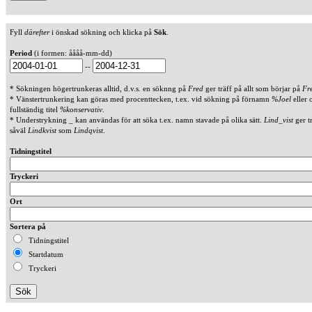
Fyll
därefter
i önskad sökning och klicka på
Sök
.
Period
(i formen: åååå-mm-dd)
--
* Sökningen högertrunkeras alltid, d.v.s. en söknng på
Fred
ger träff på allt som börjar på
Fr
* Vänstertrunkering kan göras med procenttecken, t.ex. vid sökning på förnamn
%Joel
eller 
fullständig titel
%konservativ
.
* Understrykning _ kan användas för att söka t.ex. namn stavade på olika sätt.
Lind_vist
ger t
såväl
Lindkvist
som
Lindqvist
.
Tidningstitel
Tryckeri
Ort
Sortera på
Tidningstitel
Startdatum
Tryckeri