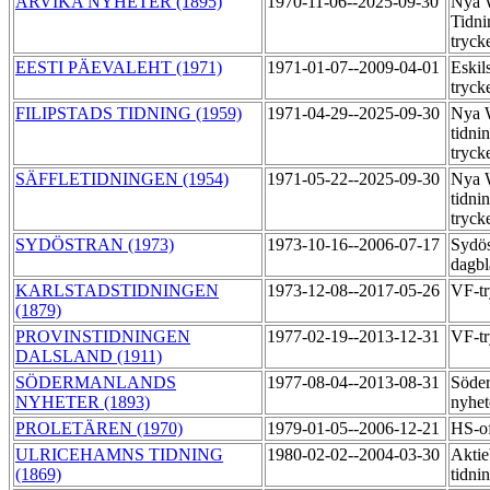
ARVIKA NYHETER (1895)
1970-11-06--2025-09-30
Nya 
Tidni
tryck
EESTI PÄEVALEHT (1971)
1971-01-07--2009-04-01
Eskil
tryck
FILIPSTADS TIDNING (1959)
1971-04-29--2025-09-30
Nya 
tidni
tryck
SÄFFLETIDNINGEN (1954)
1971-05-22--2025-09-30
Nya 
tidni
tryck
SYDÖSTRAN (1973)
1973-10-16--2006-07-17
Sydös
dagbl
KARLSTADSTIDNINGEN
1973-12-08--2017-05-26
VF-t
(1879)
PROVINSTIDNINGEN
1977-02-19--2013-12-31
VF-t
DALSLAND (1911)
SÖDERMANLANDS
1977-08-04--2013-08-31
Söde
NYHETER (1893)
nyhet
PROLETÄREN (1970)
1979-01-05--2006-12-21
HS-of
ULRICEHAMNS TIDNING
1980-02-02--2004-03-30
Aktie
(1869)
tidni