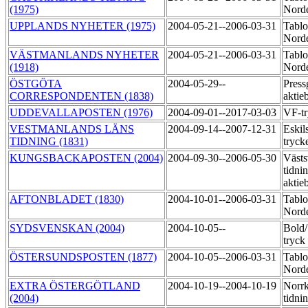
(1975)
Norde
UPPLANDS NYHETER (1975)
2004-05-21--2006-03-31
Tablo
Norde
VÄSTMANLANDS NYHETER
2004-05-21--2006-03-31
Tablo
(1918)
Norde
ÖSTGÖTA
2004-05-29--
Press
CORRESPONDENTEN (1838)
aktie
UDDEVALLAPOSTEN (1976)
2004-09-01--2017-03-03
VF-tr
VESTMANLANDS LÄNS
2004-09-14--2007-12-31
Eskil
TIDNING (1831)
tryck
KUNGSBACKAPOSTEN (2004)
2004-09-30--2006-05-30
Västs
tidni
aktie
AFTONBLADET (1830)
2004-10-01--2006-03-31
Tablo
Nord
SYDSVENSKAN (2004)
2004-10-05--
Bold
tryck
ÖSTERSUNDSPOSTEN (1877)
2004-10-05--2006-03-31
Tablo
Norde
EXTRA ÖSTERGÖTLAND
2004-10-19--2004-10-19
Norr
(2004)
tidni