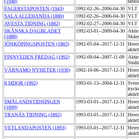
(1948)
tablo
FAGERSTAPOSTEN (1943)
1992-02-26--2006-04-30
VLT 
SALA ALLEHANDA (1880)
1992-02-26--2006-04-30
VLT 
AVESTA TIDNING (1882)
1992-02-27--2006-04-30
VLT 
SKÅNSKA DAGBLADET
1992-03-01--2009-04-30
Aktie
(1888)
Skåns
JÖNKÖPINGSPOSTEN (1865)
1992-05-04--2017-12-31
Heren
aktie
FINNVEDEN FREDAG (1992)
1992-09-04--2007-11-09
Aktie
Smål
VÄRNAMO NYHETER (1930)
1992-10-06--2017-12-31
Heren
aktie
8 SIDOR (1992)
1993-01-13--2004-12-31
Sven
tryck
aktie
SMÅLANDSTIDNINGEN
1993-03-01--2017-12-31
Heren
(1899)
aktie
TRANÅS TIDNING (1892)
1993-03-01--2017-12-31
Heren
aktie
VETLANDAPOSTEN (1893)
1993-03-01--2017-12-31
Heren
aktie