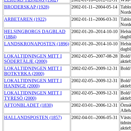
BRODERSKAP (1928)
2002-01-11--2004-05-14
Tablo
Norde
ARBETAREN (1922)
2002-01-11--2006-03-31
Tablo
Nord
HELSINGBORGS DAGBLAD
2002-01-20--2014-10-10
Helsi
(1884)
dagbl
LANDSKRONAPOSTEN (1896)
2002-01-20--2014-10-10
Helsi
dagbl
LOKALTIDNINGEN MITT I
2002-02-05--2007-08-28
Bold
SÖDERTÄLJE (2000)
aktie
LOKALTIDNINGEN MITT I
2002-02-05--2009-12-31
Bol
BOTKYRKA (2000)
LOKALTIDNINGEN MITT I
2002-02-05--2009-12-31
Bold
HANINGE (2000)
aktie
LOKALTIDNINGEN MITT I
2002-02-05--2009-12-31
Bold
TYRESÖ (2000)
aktie
AFTONBLADET (1830)
2002-03-01--2006-12-31
Örnsk
Alle
HALLANDSPOSTEN (1857)
2002-04-01--2006-05-31
Västs
tidni
aktie