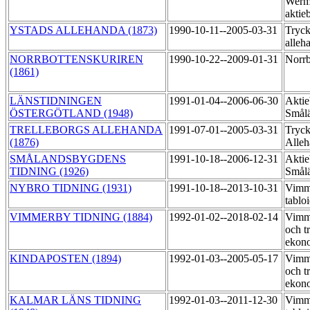
Werm
aktie
YSTADS ALLEHANDA (1873)
1990-10-11--2005-03-31
Tryck
alleh
NORRBOTTENSKURIREN
1990-10-22--2009-01-31
Norrb
(1861)
LÄNSTIDNINGEN
1991-01-04--2006-06-30
Aktie
ÖSTERGÖTLAND (1948)
Smål
TRELLEBORGS ALLEHANDA
1991-07-01--2005-03-31
Tryck
(1876)
Alle
SMÅLANDSBYGDENS
1991-10-18--2006-12-31
Aktie
TIDNING (1926)
Smål
NYBRO TIDNING (1931)
1991-10-18--2013-10-31
Vimme
tablo
VIMMERBY TIDNING (1884)
1992-01-02--2018-02-14
Vimme
och t
ekon
KINDAPOSTEN (1894)
1992-01-03--2005-05-17
Vimme
och t
ekon
KALMAR LÄNS TIDNING
1992-01-03--2011-12-30
Vimme