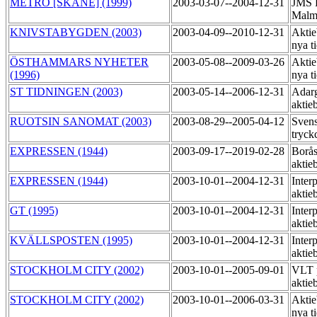
METRO [SKÅNE] (1999)
2003-03-07--2004-12-31
JMS R
Malm
KNIVSTABYGDEN (2003)
2003-04-09--2010-12-31
Aktie
nya t
ÖSTHAMMARS NYHETER
2003-05-08--2009-03-26
Aktie
(1996)
nya t
ST TIDNINGEN (2003)
2003-05-14--2006-12-31
Adarg
aktie
RUOTSIN SANOMAT (2003)
2003-08-29--2005-04-12
Sven
tryck
EXPRESSEN (1944)
2003-09-17--2019-02-28
Borås
aktie
EXPRESSEN (1944)
2003-10-01--2004-12-31
Inter
aktie
GT (1995)
2003-10-01--2004-12-31
Inter
aktie
KVÄLLSPOSTEN (1995)
2003-10-01--2004-12-31
Inter
aktie
STOCKHOLM CITY (2002)
2003-10-01--2005-09-01
VLT 
aktie
STOCKHOLM CITY (2002)
2003-10-01--2006-03-31
Aktie
nya t