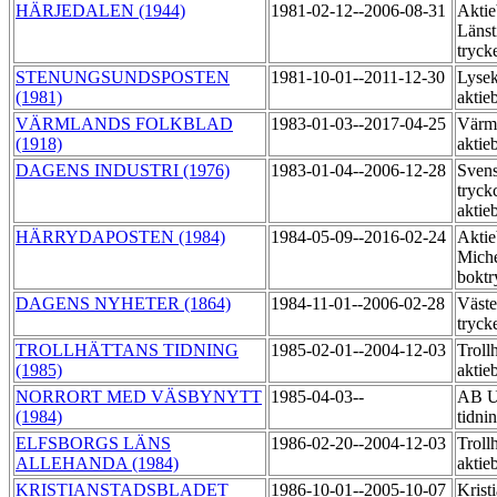
HÄRJEDALEN (1944)
1981-02-12--2006-08-31
Aktie
Länst
tryck
STENUNGSUNDSPOSTEN
1981-10-01--2011-12-30
Lysek
(1981)
aktie
VÄRMLANDS FOLKBLAD
1983-01-03--2017-04-25
Värml
(1918)
aktie
DAGENS INDUSTRI (1976)
1983-01-04--2006-12-28
Sven
tryck
aktie
HÄRRYDAPOSTEN (1984)
1984-05-09--2016-02-24
Aktie
Miche
boktr
DAGENS NYHETER (1864)
1984-11-01--2006-02-28
Väste
tryck
TROLLHÄTTANS TIDNING
1985-02-01--2004-12-03
Trollh
(1985)
aktie
NORRORT MED VÄSBYNYTT
1985-04-03--
AB U
(1984)
tidni
ELFSBORGS LÄNS
1986-02-20--2004-12-03
Trollh
ALLEHANDA (1984)
aktie
KRISTIANSTADSBLADET
1986-10-01--2005-10-07
Krist