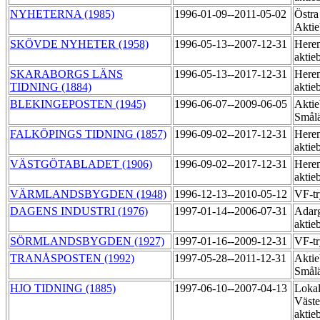
NYHETERNA (1985)
1996-01-09--2011-05-02
Östra
Akti
SKÖVDE NYHETER (1958)
1996-05-13--2007-12-31
Heren
aktie
SKARABORGS LÄNS
1996-05-13--2017-12-31
Heren
TIDNING (1884)
aktie
BLEKINGEPOSTEN (1945)
1996-06-07--2009-06-05
Aktie
Smål
FALKÖPINGS TIDNING (1857)
1996-09-02--2017-12-31
Heren
aktie
VÄSTGÖTABLADET (1906)
1996-09-02--2017-12-31
Heren
aktie
VÄRMLANDSBYGDEN (1948)
1996-12-13--2010-05-12
VF-tr
DAGENS INDUSTRI (1976)
1997-01-14--2006-07-31
Adarg
aktie
SÖRMLANDSBYGDEN (1927)
1997-01-16--2009-12-31
VF-t
TRANÅSPOSTEN (1992)
1997-05-28--2011-12-31
Aktie
Smål
HJO TIDNING (1885)
1997-06-10--2007-04-13
Lokal
Väste
aktie