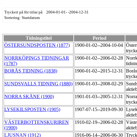
Tryckeri på för titlar på 2004-01-01- -2004-12-31
Sortering: Startdatum
Tidningstitel
Period
ÖSTERSUNDSPOSTEN (1877)
1900-01-02--2004-10-04
Öster
tryck
NORRKÖPINGS TIDNINGAR
1900-01-02--2006-02-28
Norr
(1787)
tidni
BORÅS TIDNING (1838)
1900-01-02--2015-12-31
Borås
tryck
SUNDSVALLS TIDNING (1880)
1900-01-03--2008-02-29
Sunds
aktie
NORRA SKÅNE (1900)
1901-01-03--2005-12-31
Norra
tryck
LYSEKILSPOSTEN (1905)
1907-07-15--2019-09-30
Lysek
aktie
VÄSTERBOTTENSKURIREN
1910-02-19--2006-02-28
Väste
(1900)
aktie
LJUSNAN (1912)
1916-06-14--2006-06-30
Tryck