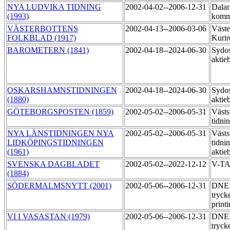
NYA LUDVIKA TIDNING
2002-04-02--2006-12-31
Dalar
(1993)
komm
VÄSTERBOTTENS
2002-04-13--2006-03-06
Väste
FOLKBLAD (1917)
Kurir
BAROMETERN (1841)
2002-04-18--2024-06-30
Sydos
aktie
OSKARSHAMNSTIDNINGEN
2002-04-18--2024-06-30
Sydos
(1880)
aktie
GÖTEBORGSPOSTEN (1859)
2002-05-02--2006-05-31
Västs
tidni
NYA LÄNSTIDNINGEN NYA
2002-05-02--2006-05-31
Västs
LIDKÖPINGSTIDNINGEN
tidni
(1961)
aktie
SVENSKA DAGBLADET
2002-05-02--2022-12-12
V-T
(1884)
SÖDERMALMSNYTT (2001)
2002-05-06--2006-12-31
DNE
tryck
print
VI I VASASTAN (1979)
2002-05-06--2006-12-31
DNE
tryck