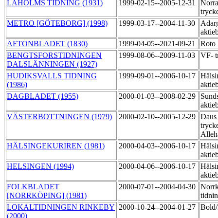
LAHOLMS TIDNING (1931)
1999-02-15--2005-12-31
Norra
tryck
METRO [GÖTEBORG] (1998)
1999-03-17--2004-11-30
Adarg
aktie
AFTONBLADET (1830)
1999-04-05--2021-09-21
Roto
BENGTSFORSTIDNINGEN
1999-08-06--2009-11-03
VF- t
DALSLÄNNINGEN (1927)
HUDIKSVALLS TIDNING
1999-09-01--2006-10-17
Hälsi
(1986)
aktie
DAGBLADET (1955)
2000-01-03--2008-02-29
Sunds
aktie
VÄSTERBOTTNINGEN (1979)
2000-02-10--2005-12-29
Daus
tryck
Alle
HÄLSINGEKURIREN (1981)
2000-04-03--2006-10-17
Hälsi
aktie
HELSINGEN (1994)
2000-04-06--2006-10-17
Hälsi
aktie
FOLKBLADET
2000-07-01--2004-04-30
Norr
[NORRKÖPING] (1981)
tidni
LOKALTIDNINGEN RINKEBY
2000-10-24--2004-01-27
Bol
(2000)