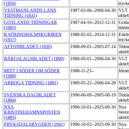
(1856)
tryck
VESTMANLANDS LÄNS
1987-03-06--2006-04-30
VLT 
TIDNING (1831)
aktie
GOTLANDS TIDNINGAR
1987-04-10--2012-12-31
Gotla
(1983)
tidni
KATRINEHOLMSKURIREN
1988-02-02--2014-12-31
Eskil
(1917)
tryck
AFTONBLADET (1830)
1988-09-01--2005-07-14
Tidni
aktie
BÄRGSLAGSBLADET (1890)
1988-09-01--2006-04-30
VLT 
aktie
MITT I SÖDER OM SÖDER
1988-11-23--
Idrot
(1988)
ARBOGA TIDNING (1881)
1989-05-22--2006-04-28
VLT 
aktie
SVENSKA DAGBLADET
1990-06-09--2005-08-19
Tidni
(1884)
aktie
NYA
1990-10-01--2025-09-30
Nya
KRISTINEHAMNSPOSTEN
Werm
(1885)
aktie
FRYKSDALSBYGDEN (1941)
1990-10-02--2025-09-30
Nya