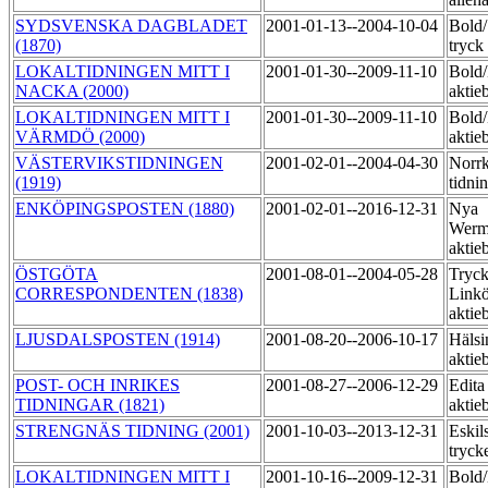
SYDSVENSKA DAGBLADET
2001-01-13--2004-10-04
Bold
(1870)
tryck
LOKALTIDNINGEN MITT I
2001-01-30--2009-11-10
Bold
NACKA (2000)
aktie
LOKALTIDNINGEN MITT I
2001-01-30--2009-11-10
Bold
VÄRMDÖ (2000)
aktie
VÄSTERVIKSTIDNINGEN
2001-02-01--2004-04-30
Norr
(1919)
tidni
ENKÖPINGSPOSTEN (1880)
2001-02-01--2016-12-31
Nya
Werm
aktie
ÖSTGÖTA
2001-08-01--2004-05-28
Tryck
CORRESPONDENTEN (1838)
Link
aktie
LJUSDALSPOSTEN (1914)
2001-08-20--2006-10-17
Hälsi
aktie
POST- OCH INRIKES
2001-08-27--2006-12-29
Edita
TIDNINGAR (1821)
aktie
STRENGNÄS TIDNING (2001)
2001-10-03--2013-12-31
Eskil
tryck
LOKALTIDNINGEN MITT I
2001-10-16--2009-12-31
Bold