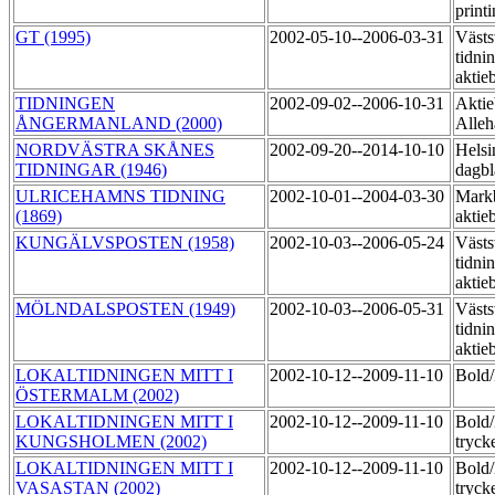
print
GT (1995)
2002-05-10--2006-03-31
Västs
tidni
aktie
TIDNINGEN
2002-09-02--2006-10-31
Aktie
ÅNGERMANLAND (2000)
Alleh
NORDVÄSTRA SKÅNES
2002-09-20--2014-10-10
Helsi
TIDNINGAR (1946)
dagbl
ULRICEHAMNS TIDNING
2002-10-01--2004-03-30
Markb
(1869)
aktie
KUNGÄLVSPOSTEN (1958)
2002-10-03--2006-05-24
Västs
tidni
aktie
MÖLNDALSPOSTEN (1949)
2002-10-03--2006-05-31
Västs
tidni
aktie
LOKALTIDNINGEN MITT I
2002-10-12--2009-11-10
Bol
ÖSTERMALM (2002)
LOKALTIDNINGEN MITT I
2002-10-12--2009-11-10
Bold
KUNGSHOLMEN (2002)
tryck
LOKALTIDNINGEN MITT I
2002-10-12--2009-11-10
Bold
VASASTAN (2002)
tryck