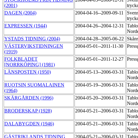
(2001)
tryck
DAGEN (2004)
2004-04-16--2009-09-11
Sven
tryck
EXPRESSEN (1944)
2004-04-26--2004-12-31
Tablo
Norde
YSTADS TIDNING (2004)
2004-04-28--2005-06-22
Skåns
VÄSTERVIKSTIDNINGEN
2004-05-01--2011-11-30
Pres
(1919)
FOLKBLADET
2004-05-01--2011-12-27
Pres
[NORRKÖPING] (1981)
LÄNSPOSTEN (1950)
2004-05-13--2006-03-31
Tablo
Norde
RUOTSIN SUOMALAINEN
2004-05-19--2006-03-31
Tablo
(1964)
Norde
SKÄRGÅRDEN (1996)
2004-05-20--2006-03-31
Tablo
Norde
BRODERSKAP (1928)
2004-05-21--2006-03-31
Tablo
Norde
DALABYGDEN (1946)
2004-05-21--2006-03-31
Tablo
Norde
GÄSTRIKLANDS TIDNING
2004-05-21--2006-03-31
Tablo