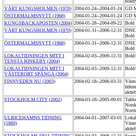
boktr
VÅRT KUNGSHOLMEN (1970)
2004-01-24--2004-01-24
GD M
ÖSTERMALMSNYTT (1968)
2004-01-24--2004-01-24
GD M
KUNGSBACKAPOSTEN (2004)
2004-01-28--2004-09-22
Bold 
VÅRT KUNGSHOLMEN (1970)
2004-01-31--2006-12-31
DNEX 
Bold 
ÖSTERMALMSNYTT (1968)
2004-01-31--2006-12-31
DNEX 
Bold 
LOKALTIDNINGEN MITT I
2004-02-03--2009-12-31
Bol
TENSTA RINKEBY (2004)
LOKALTIDNINGEN MITT I
2004-02-03--2009-12-31
Bol
VÄSTERORT SPÅNGA (2004)
FINNVEDEN NU (2003)
2004-02-18--2006-03-31
Västs
tidni
aktie
STOCKHOLM CITY (2002)
2004-03-18--2005-09-01
Tablo
Norde
Norrt
ULRICEHAMNS TIDNING
2004-04-01--2007-03-01
Lokal
(1869)
Väste
aktie
STOCKHOLMS FRIA TIDNING
2004-04-03--2008-12-31
Sven