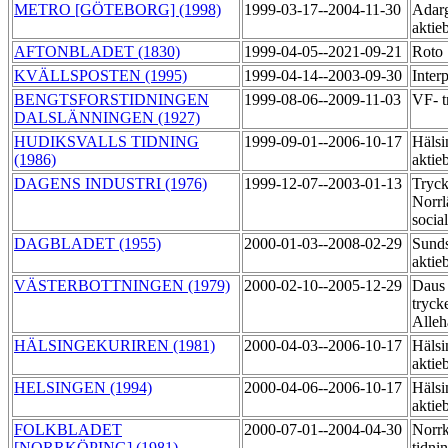
METRO [GÖTEBORG] (1998)
1999-03-17--2004-11-30
Adarg
aktie
AFTONBLADET (1830)
1999-04-05--2021-09-21
Roto
KVÄLLSPOSTEN (1995)
1999-04-14--2003-09-30
Inter
BENGTSFORSTIDNINGEN
1999-08-06--2009-11-03
VF- t
DALSLÄNNINGEN (1927)
HUDIKSVALLS TIDNING
1999-09-01--2006-10-17
Hälsi
(1986)
aktie
DAGENS INDUSTRI (1976)
1999-12-07--2003-01-13
Tryck
Norrl
socia
DAGBLADET (1955)
2000-01-03--2008-02-29
Sunds
aktie
VÄSTERBOTTNINGEN (1979)
2000-02-10--2005-12-29
Daus
tryck
Alle
HÄLSINGEKURIREN (1981)
2000-04-03--2006-10-17
Hälsi
aktie
HELSINGEN (1994)
2000-04-06--2006-10-17
Hälsi
aktie
FOLKBLADET
2000-07-01--2004-04-30
Norr
[NORRKÖPING] (1981)
tidni