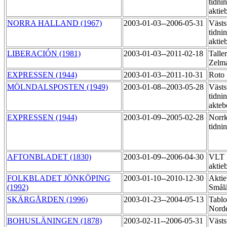
tidni
aktie
NORRA HALLAND (1967)
2003-01-03--2006-05-31
Västs
tidni
aktie
LIBERACIÓN (1981)
2003-01-03--2011-02-18
Talle
Zelma
EXPRESSEN (1944)
2003-01-03--2011-10-31
Roto
MÖLNDALSPOSTEN (1949)
2003-01-08--2003-05-28
Västs
tidni
akte
EXPRESSEN (1944)
2003-01-09--2005-02-28
Norr
tidni
AFTONBLADET (1830)
2003-01-09--2006-04-30
VLT 
aktie
FOLKBLADET JÖNKÖPING
2003-01-10--2010-12-30
Aktie
(1992)
Smål
SKÄRGÅRDEN (1996)
2003-01-23--2004-05-13
Tablo
Norde
BOHUSLÄNINGEN (1878)
2003-02-11--2006-05-31
Västs