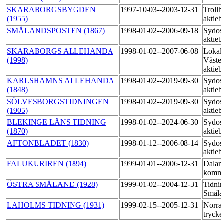
SKARABORGSBYGDEN
1997-10-03--2003-12-31
Trollh
(1955)
aktie
SMÅLANDSPOSTEN (1867)
1998-01-02--2006-09-18
Sydos
aktie
SKARABORGS ALLEHANDA
1998-01-02--2007-06-08
Lokal
(1998)
Väste
aktie
KARLSHAMNS ALLEHANDA
1998-01-02--2019-09-30
Sydos
(1848)
aktie
SÖLVESBORGSTIDNINGEN
1998-01-02--2019-09-30
Sydos
(1905)
aktie
BLEKINGE LÄNS TIDNING
1998-01-02--2024-06-30
Sydos
(1870)
aktie
AFTONBLADET (1830)
1998-01-12--2006-08-14
Sydos
aktie
FALUKURIREN (1894)
1999-01-01--2006-12-31
Dalar
komm
ÖSTRA SMÅLAND (1928)
1999-01-02--2004-12-31
Tidni
Småla
LAHOLMS TIDNING (1931)
1999-02-15--2005-12-31
Norra
tryck