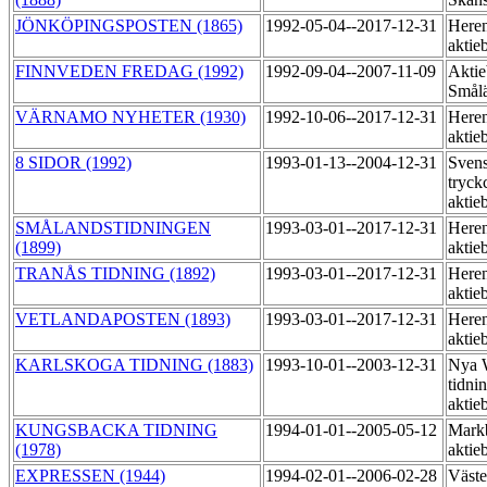
JÖNKÖPINGSPOSTEN (1865)
1992-05-04--2017-12-31
Heren
aktie
FINNVEDEN FREDAG (1992)
1992-09-04--2007-11-09
Aktie
Smål
VÄRNAMO NYHETER (1930)
1992-10-06--2017-12-31
Heren
aktie
8 SIDOR (1992)
1993-01-13--2004-12-31
Sven
tryck
aktie
SMÅLANDSTIDNINGEN
1993-03-01--2017-12-31
Heren
(1899)
aktie
TRANÅS TIDNING (1892)
1993-03-01--2017-12-31
Heren
aktie
VETLANDAPOSTEN (1893)
1993-03-01--2017-12-31
Heren
aktie
KARLSKOGA TIDNING (1883)
1993-10-01--2003-12-31
Nya 
tidni
aktie
KUNGSBACKA TIDNING
1994-01-01--2005-05-12
Markb
(1978)
aktie
EXPRESSEN (1944)
1994-02-01--2006-02-28
Väste