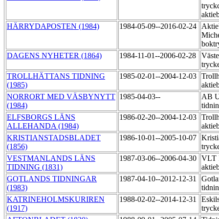
tryck
aktie
HÄRRYDAPOSTEN (1984)
1984-05-09--2016-02-24
Aktie
Miche
boktr
DAGENS NYHETER (1864)
1984-11-01--2006-02-28
Väste
tryck
TROLLHÄTTANS TIDNING
1985-02-01--2004-12-03
Trollh
(1985)
aktie
NORRORT MED VÄSBYNYTT
1985-04-03--
AB U
(1984)
tidni
ELFSBORGS LÄNS
1986-02-20--2004-12-03
Trollh
ALLEHANDA (1984)
aktie
KRISTIANSTADSBLADET
1986-10-01--2005-10-07
Krist
(1856)
tryck
VESTMANLANDS LÄNS
1987-03-06--2006-04-30
VLT 
TIDNING (1831)
aktie
GOTLANDS TIDNINGAR
1987-04-10--2012-12-31
Gotla
(1983)
tidni
KATRINEHOLMSKURIREN
1988-02-02--2014-12-31
Eskil
(1917)
tryck