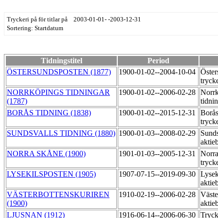
Tryckeri på för titlar på 2003-01-01- -2003-12-31
Sortering: Startdatum
Tidningstitel
Period
ÖSTERSUNDSPOSTEN (1877)
1900-01-02--2004-10-04
Öster
tryck
NORRKÖPINGS TIDNINGAR
1900-01-02--2006-02-28
Norr
(1787)
tidni
BORÅS TIDNING (1838)
1900-01-02--2015-12-31
Borås
tryck
SUNDSVALLS TIDNING (1880)
1900-01-03--2008-02-29
Sunds
aktie
NORRA SKÅNE (1900)
1901-01-03--2005-12-31
Norra
tryck
LYSEKILSPOSTEN (1905)
1907-07-15--2019-09-30
Lysek
aktie
VÄSTERBOTTENSKURIREN
1910-02-19--2006-02-28
Väste
(1900)
aktie
LJUSNAN (1912)
1916-06-14--2006-06-30
Tryck