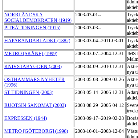
tidni
aktie
NORRLÄNDSKA
2003-03-01--
Tryck
SOCIALDEMOKRATEN (1919)
aktie
PITEÅTIDNINGEN (1915)
2003-03-03--
Tryck
aktie
HAPARANDABLADET (1882)
2003-03-04--2011-03-01
Tryck
aktie
METRO [SKÅNE] (1999)
2003-03-07--2004-12-31
JMS R
Malm
KNIVSTABYGDEN (2003)
2003-04-09--2010-12-31
Aktie
nya t
ÖSTHAMMARS NYHETER
2003-05-08--2009-03-26
Aktie
(1996)
nya t
ST TIDNINGEN (2003)
2003-05-14--2006-12-31
Adarg
aktie
RUOTSIN SANOMAT (2003)
2003-08-29--2005-04-12
Sven
tryck
EXPRESSEN (1944)
2003-09-17--2019-02-28
Borås
aktie
METRO [GÖTEBORG] (1998)
2003-10-01--2003-12-04
Västs
tidni