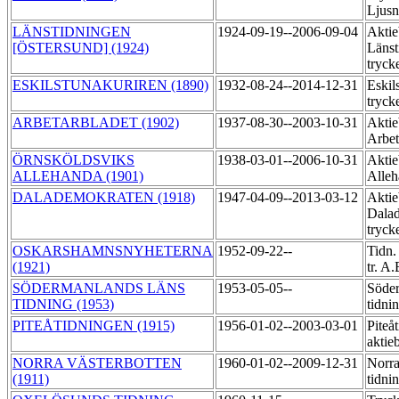
Ljus
LÄNSTIDNINGEN
1924-09-19--2006-09-04
Aktie
[ÖSTERSUND] (1924)
Länst
tryck
ESKILSTUNAKURIREN (1890)
1932-08-24--2014-12-31
Eskil
tryck
ARBETARBLADET (1902)
1937-08-30--2003-10-31
Aktie
Arbet
ÖRNSKÖLDSVIKS
1938-03-01--2006-10-31
Aktie
ALLEHANDA (1901)
Alleh
DALADEMOKRATEN (1918)
1947-04-09--2013-03-12
Aktie
Dala
tryck
OSKARSHAMNSNYHETERNA
1952-09-22--
Tidn.
(1921)
tr. A
SÖDERMANLANDS LÄNS
1953-05-05--
Söder
TIDNING (1953)
tidni
PITEÅTIDNINGEN (1915)
1956-01-02--2003-03-01
Piteå
aktie
NORRA VÄSTERBOTTEN
1960-01-02--2009-12-31
Norra
(1911)
tidni