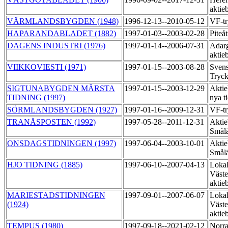
aktie
VÄRMLANDSBYGDEN (1948)
1996-12-13--2010-05-12
VF-tr
HAPARANDABLADET (1882)
1997-01-03--2003-02-28
Piteå
DAGENS INDUSTRI (1976)
1997-01-14--2006-07-31
Adarg
aktie
VIIKKOVIESTI (1971)
1997-01-15--2003-08-28
Sven
Tryck
SIGTUNABYGDEN MÄRSTA
1997-01-15--2003-12-29
Aktie
TIDNING (1997)
nya t
SÖRMLANDSBYGDEN (1927)
1997-01-16--2009-12-31
VF-t
TRANÅSPOSTEN (1992)
1997-05-28--2011-12-31
Aktie
Smål
ONSDAGSTIDNINGEN (1997)
1997-06-04--2003-10-01
Aktie
Smål
HJO TIDNING (1885)
1997-06-10--2007-04-13
Lokal
Väste
aktie
MARIESTADSTIDNINGEN
1997-09-01--2007-06-07
Lokal
(1924)
Väste
aktie
TEMPUS (1980)
1997-09-18--2021-02-12
Norra