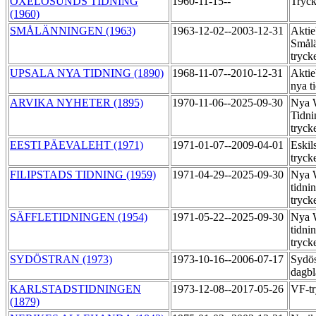
OXELÖSUNDS TIDNING
1960-11-15--
Tryck
(1960)
SMÅLÄNNINGEN (1963)
1963-12-02--2003-12-31
Aktie
Smål
tryck
UPSALA NYA TIDNING (1890)
1968-11-07--2010-12-31
Aktie
nya t
ARVIKA NYHETER (1895)
1970-11-06--2025-09-30
Nya 
Tidni
tryck
EESTI PÄEVALEHT (1971)
1971-01-07--2009-04-01
Eskil
tryck
FILIPSTADS TIDNING (1959)
1971-04-29--2025-09-30
Nya 
tidni
tryck
SÄFFLETIDNINGEN (1954)
1971-05-22--2025-09-30
Nya 
tidni
tryck
SYDÖSTRAN (1973)
1973-10-16--2006-07-17
Sydös
dagbl
KARLSTADSTIDNINGEN
1973-12-08--2017-05-26
VF-t
(1879)