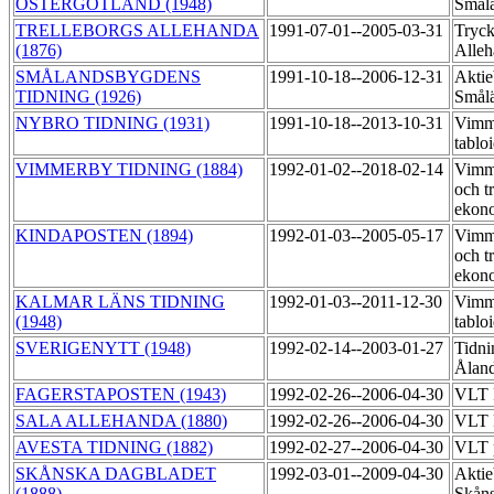
ÖSTERGÖTLAND (1948)
Smål
TRELLEBORGS ALLEHANDA
1991-07-01--2005-03-31
Tryck
(1876)
Alle
SMÅLANDSBYGDENS
1991-10-18--2006-12-31
Aktie
TIDNING (1926)
Smål
NYBRO TIDNING (1931)
1991-10-18--2013-10-31
Vimme
tablo
VIMMERBY TIDNING (1884)
1992-01-02--2018-02-14
Vimme
och t
ekon
KINDAPOSTEN (1894)
1992-01-03--2005-05-17
Vimme
och t
ekon
KALMAR LÄNS TIDNING
1992-01-03--2011-12-30
Vimme
(1948)
tablo
SVERIGENYTT (1948)
1992-02-14--2003-01-27
Tidni
Åland
FAGERSTAPOSTEN (1943)
1992-02-26--2006-04-30
VLT 
SALA ALLEHANDA (1880)
1992-02-26--2006-04-30
VLT 
AVESTA TIDNING (1882)
1992-02-27--2006-04-30
VLT 
SKÅNSKA DAGBLADET
1992-03-01--2009-04-30
Aktie
(1888)
Skåns