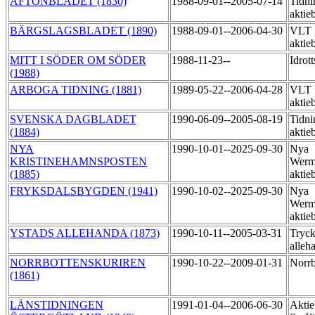
AFTONBLADET (1830)
1988-09-01--2005-07-14
Tidni
aktie
BÄRGSLAGSBLADET (1890)
1988-09-01--2006-04-30
VLT 
aktie
MITT I SÖDER OM SÖDER
1988-11-23--
Idrot
(1988)
ARBOGA TIDNING (1881)
1989-05-22--2006-04-28
VLT 
aktie
SVENSKA DAGBLADET
1990-06-09--2005-08-19
Tidni
(1884)
aktie
NYA
1990-10-01--2025-09-30
Nya
KRISTINEHAMNSPOSTEN
Werm
(1885)
aktie
FRYKSDALSBYGDEN (1941)
1990-10-02--2025-09-30
Nya
Werm
aktie
YSTADS ALLEHANDA (1873)
1990-10-11--2005-03-31
Tryck
alleh
NORRBOTTENSKURIREN
1990-10-22--2009-01-31
Norrb
(1861)
LÄNSTIDNINGEN
1991-01-04--2006-06-30
Aktie