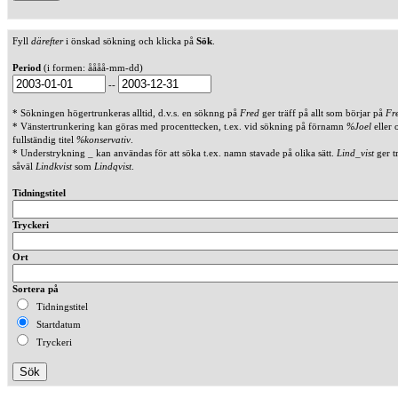
Fyll
därefter
i önskad sökning och klicka på
Sök
.
Period
(i formen: åååå-mm-dd)
--
* Sökningen högertrunkeras alltid, d.v.s. en söknng på
Fred
ger träff på allt som börjar på
Fr
* Vänstertrunkering kan göras med procenttecken, t.ex. vid sökning på förnamn
%Joel
eller 
fullständig titel
%konservativ
.
* Understrykning _ kan användas för att söka t.ex. namn stavade på olika sätt.
Lind_vist
ger t
såväl
Lindkvist
som
Lindqvist
.
Tidningstitel
Tryckeri
Ort
Sortera på
Tidningstitel
Startdatum
Tryckeri