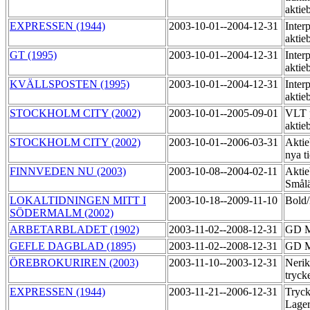
aktie
EXPRESSEN (1944)
2003-10-01--2004-12-31
Inter
aktie
GT (1995)
2003-10-01--2004-12-31
Inter
aktie
KVÄLLSPOSTEN (1995)
2003-10-01--2004-12-31
Inter
aktie
STOCKHOLM CITY (2002)
2003-10-01--2005-09-01
VLT 
aktie
STOCKHOLM CITY (2002)
2003-10-01--2006-03-31
Aktie
nya t
FINNVEDEN NU (2003)
2003-10-08--2004-02-11
Aktie
Smål
LOKALTIDNINGEN MITT I
2003-10-18--2009-11-10
Bold
SÖDERMALM (2002)
ARBETARBLADET (1902)
2003-11-02--2008-12-31
GD M
GEFLE DAGBLAD (1895)
2003-11-02--2008-12-31
GD M
ÖREBROKURIREN (2003)
2003-11-10--2003-12-31
Nerik
tryck
EXPRESSEN (1944)
2003-11-21--2006-12-31
Tryck
Lage