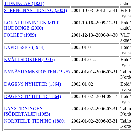
TIDNINGAR (1821)
aktie
STRENGNÄS TIDNING (2001)
2001-10-03--2013-12-31
Eskil
tryck
LOKALTIDNINGEN MITT I
2001-10-16--2009-12-31
Bold
HUDDINGE (2000)
aktie
FOLKET (1989)
2001-12-13--2006-04-30
VLT 
aktie
EXPRESSEN (1944)
2002-01-01--
Bold
tryck
KVÄLLSPOSTEN (1995)
2002-01-01--
Bold
tryck
NYNÄSHAMNSPOSTEN (1925)
2002-01-01--2006-03-31
Tablo
Norde
DAGENS NYHETER (1864)
2002-01-02--
Bold
tryck
DAGENS NYHETER (1864)
2002-01-02--2004-09-14
Bold
tryck
LÄNSTIDNINGEN
2002-01-02--2006-03-31
Tablo
[SÖDERTÄLJE] (1963)
Norde
NORRTELJE TIDNING (1880)
2002-01-02--2006-03-31
Tablo
Norde