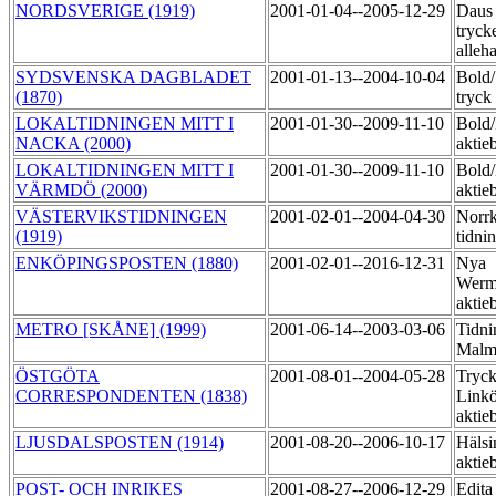
NORDSVERIGE (1919)
2001-01-04--2005-12-29
Daus
tryck
alleh
SYDSVENSKA DAGBLADET
2001-01-13--2004-10-04
Bold
(1870)
tryck
LOKALTIDNINGEN MITT I
2001-01-30--2009-11-10
Bold
NACKA (2000)
aktie
LOKALTIDNINGEN MITT I
2001-01-30--2009-11-10
Bold
VÄRMDÖ (2000)
aktie
VÄSTERVIKSTIDNINGEN
2001-02-01--2004-04-30
Norr
(1919)
tidni
ENKÖPINGSPOSTEN (1880)
2001-02-01--2016-12-31
Nya
Werm
aktie
METRO [SKÅNE] (1999)
2001-06-14--2003-03-06
Tidni
Mal
ÖSTGÖTA
2001-08-01--2004-05-28
Tryck
CORRESPONDENTEN (1838)
Link
aktie
LJUSDALSPOSTEN (1914)
2001-08-20--2006-10-17
Hälsi
aktie
POST- OCH INRIKES
2001-08-27--2006-12-29
Edita