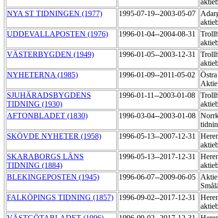
aktie
NYA ST TIDNINGEN (1977)
1995-07-19--2003-05-07
Adarg
aktie
UDDEVALLAPOSTEN (1976)
1996-01-04--2004-08-31
Trollh
aktie
VÄSTERBYGDEN (1949)
1996-01-05--2003-12-31
Trollh
aktie
NYHETERNA (1985)
1996-01-09--2011-05-02
Östra
Akti
SJUHÄRADSBYGDENS
1996-01-11--2003-01-08
Trollh
TIDNING (1930)
aktie
AFTONBLADET (1830)
1996-03-04--2003-01-08
Norr
tidni
SKÖVDE NYHETER (1958)
1996-05-13--2007-12-31
Heren
aktie
SKARABORGS LÄNS
1996-05-13--2017-12-31
Heren
TIDNING (1884)
aktie
BLEKINGEPOSTEN (1945)
1996-06-07--2009-06-05
Aktie
Smål
FALKÖPINGS TIDNING (1857)
1996-09-02--2017-12-31
Heren
aktie
VÄSTGÖTABLADET (1906)
1996-09-02--2017-12-31
Heren