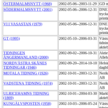
ÖSTERMALMSNYTT (1968)
2002-05-06--2003-11-29
GD m
SÖDERMALMSNYTT (2001)
2002-05-06--2006-12-31
DNE
tryck
print
VI I VASASTAN (1979)
2002-05-06--2006-12-31
DNE
tryck
print
GT (1995)
2002-05-10--2006-03-31
Västs
tidni
aktie
TIDNINGEN
2002-09-02--2006-10-31
Aktie
ÅNGERMANLAND (2000)
Alleh
NORDVÄSTRA SKÅNES
2002-09-20--2014-10-10
Helsi
TIDNINGAR (1946)
dagbl
MOTALA TIDNING (1926)
2002-10-01--2003-12-31
Nerik
AB
VADSTENA TIDNING (1974)
2002-10-01--2003-12-31
Nerik
AB
ULRICEHAMNS TIDNING
2002-10-01--2004-03-30
Markb
(1869)
aktie
KUNGÄLVSPOSTEN (1958)
2002-10-03--2006-05-24
Västs
tidni