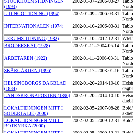
STOCKHOLMSTIDNINGEN
2002-01-07--2006-03-27
Tablo
(1993)
Norde
LIDINGÖ TIDNING (1994)
2002-01-09--2006-03-31
Tablo
Norde
INTERNATIONALEN (1974)
2002-01-10--2006-03-31
Tablo
Nord
LERUMS TIDNING (1982)
2002-01-10--2012-12-31
WM-
BRODERSKAP (1928)
2002-01-11--2004-05-14
Tablo
Norde
ARBETAREN (1922)
2002-01-11--2006-03-31
Tablo
Nord
SKÄRGÅRDEN (1996)
2002-01-17--2003-01-16
Tablo
Norde
HELSINGBORGS DAGBLAD
2002-01-20--2014-10-10
Helsi
(1884)
dagbl
LANDSKRONAPOSTEN (1896)
2002-01-20--2014-10-10
Helsi
dagbl
LOKALTIDNINGEN MITT I
2002-02-05--2007-08-28
Bold
SÖDERTÄLJE (2000)
aktie
LOKALTIDNINGEN MITT I
2002-02-05--2009-12-31
Bol
BOTKYRKA (2000)
LOKALTIDNINGEN MITT I
2002-02-05--2009-12-31
Bold