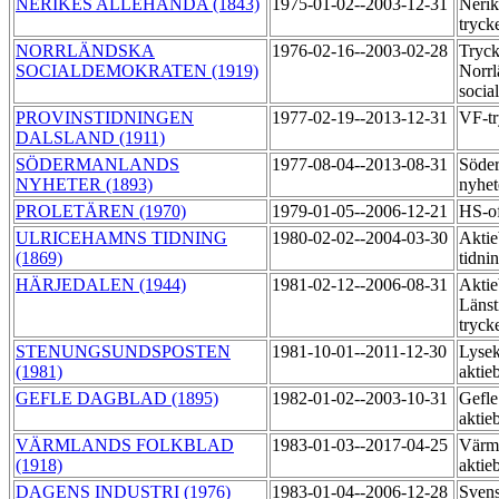
NERIKES ALLEHANDA (1843)
1975-01-02--2003-12-31
Nerik
tryck
NORRLÄNDSKA
1976-02-16--2003-02-28
Tryck
SOCIALDEMOKRATEN (1919)
Norrl
socia
PROVINSTIDNINGEN
1977-02-19--2013-12-31
VF-t
DALSLAND (1911)
SÖDERMANLANDS
1977-08-04--2013-08-31
Söde
NYHETER (1893)
nyhet
PROLETÄREN (1970)
1979-01-05--2006-12-21
HS-of
ULRICEHAMNS TIDNING
1980-02-02--2004-03-30
Aktie
(1869)
tidni
HÄRJEDALEN (1944)
1981-02-12--2006-08-31
Aktie
Länst
tryck
STENUNGSUNDSPOSTEN
1981-10-01--2011-12-30
Lysek
(1981)
aktie
GEFLE DAGBLAD (1895)
1982-01-02--2003-10-31
Gefle
aktie
VÄRMLANDS FOLKBLAD
1983-01-03--2017-04-25
Värml
(1918)
aktie
DAGENS INDUSTRI (1976)
1983-01-04--2006-12-28
Sven