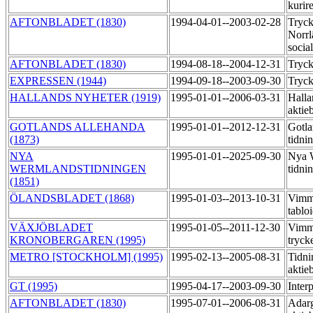
kurir
AFTONBLADET (1830)
1994-04-01--2003-02-28
Tryck
Norrl
socia
AFTONBLADET (1830)
1994-08-18--2004-12-31
Tryck
EXPRESSEN (1944)
1994-09-18--2003-09-30
Tryck
HALLANDS NYHETER (1919)
1995-01-01--2006-03-31
Halla
aktie
GOTLANDS ALLEHANDA
1995-01-01--2012-12-31
Gotla
(1873)
tidni
NYA
1995-01-01--2025-09-30
Nya 
WERMLANDSTIDNINGEN
tidni
(1851)
ÖLANDSBLADET (1868)
1995-01-03--2013-10-31
Vimme
tablo
VÄXJÖBLADET
1995-01-05--2011-12-30
Vimm
KRONOBERGAREN (1995)
tryck
METRO [STOCKHOLM] (1995)
1995-02-13--2005-08-31
Tidni
aktie
GT (1995)
1995-04-17--2003-09-30
Inter
AFTONBLADET (1830)
1995-07-01--2006-08-31
Adarg