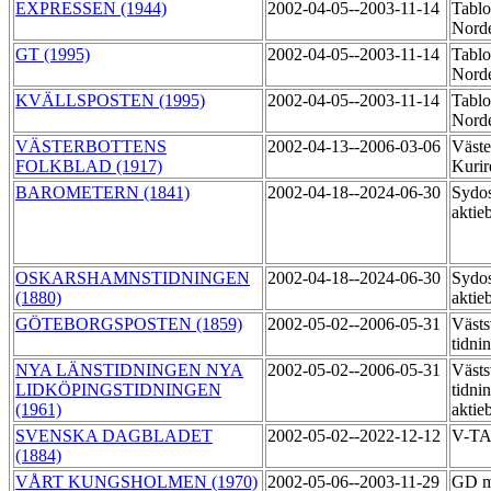
EXPRESSEN (1944)
2002-04-05--2003-11-14
Tablo
Norde
GT (1995)
2002-04-05--2003-11-14
Tablo
Norde
KVÄLLSPOSTEN (1995)
2002-04-05--2003-11-14
Tablo
Norde
VÄSTERBOTTENS
2002-04-13--2006-03-06
Väste
FOLKBLAD (1917)
Kurir
BAROMETERN (1841)
2002-04-18--2024-06-30
Sydos
aktie
OSKARSHAMNSTIDNINGEN
2002-04-18--2024-06-30
Sydos
(1880)
aktie
GÖTEBORGSPOSTEN (1859)
2002-05-02--2006-05-31
Västs
tidni
NYA LÄNSTIDNINGEN NYA
2002-05-02--2006-05-31
Västs
LIDKÖPINGSTIDNINGEN
tidni
(1961)
aktie
SVENSKA DAGBLADET
2002-05-02--2022-12-12
V-T
(1884)
VÅRT KUNGSHOLMEN (1970)
2002-05-06--2003-11-29
GD m