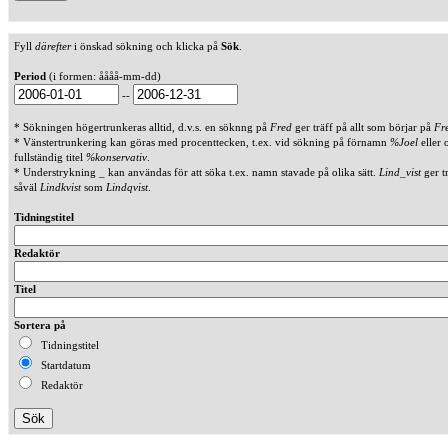
Fyll
därefter
i önskad sökning och klicka på
Sök
.
Period
(i formen: åååå-mm-dd)
--
* Sökningen högertrunkeras alltid, d.v.s. en söknng på
Fred
ger träff på allt som börjar på
Fr
* Vänstertrunkering kan göras med procenttecken, t.ex. vid sökning på förnamn
%Joel
eller 
fullständig titel
%konservativ
.
* Understrykning _ kan användas för att söka t.ex. namn stavade på olika sätt.
Lind_vist
ger t
såväl
Lindkvist
som
Lindqvist
.
Tidningstitel
Redaktör
Titel
Sortera på
Tidningstitel
Startdatum
Redaktör